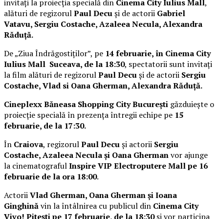
invitați la proiecția specială din
Cinema City Iulius Mall
,
alături de regizorul
Paul Decu
și de actorii
Gabriel
Vatavu, Sergiu Costache, Azaleea Necula, Alexandra
Răduță.
De „Ziua Îndrăgostiților”, pe
14 februarie, în Cinema City
Iulius Mall Suceava, de la 18:30
, spectatorii sunt invitați
la film alături de regizorul
Paul Decu
și de actorii
Sergiu
Costache, Vlad si Oana Gherman, Alexandra Răduță.
Cineplexx Băneasa Shopping City București
găzduiește o
proiecție specială în prezența întregii echipe pe
15
februarie, de la 17:30.
În
Craiova
, regizorul
Paul Decu
și actorii
Sergiu
Costache, Azaleea Necula și Oana Gherman
vor ajunge
la cinematograful
Inspire VIP Electroputere Mall pe 16
februarie de la ora 18:00
.
Actorii
Vlad Gherman, Oana Gherman și Ioana
Ginghină
vin la întâlnirea cu publicul din
Cinema City
Vivo! Pitești pe 17 februarie, de la 18:30
și vor participa