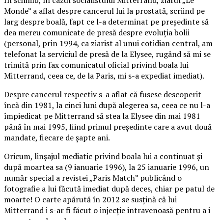
Monde” a aflat despre cancerul lui la prostată, scriind pe
larg despre boală, fapt ce l-a determinat pe preşedinte să
dea mereu comunicate de presă despre evoluţia bolii
(personal, prin 1994, ca ziarist al unui cotidian central, am
telefonat la serviciul de presă de la Elysee, rugând să mi se
trimită prin fax comunicatul oficial privind boala lui
Mitterrand, ceea ce, de la Paris, mi s-a expediat imediat).
Despre cancerul respectiv s-a aflat că fusese descoperit
încă din 1981, la cinci luni după alegerea sa, ceea ce nu l-a
împiedicat pe Mitterrand să stea la Elysee din mai 1981
până în mai 1995, fiind primul preşedinte care a avut două
mandate, fiecare de şapte ani.
Oricum, linşajul mediatic privind boala lui a continuat şi
după moartea sa (9 ianuarie 1996), la 25 ianuarie 1996, un
număr special a revistei „Paris Match” publicând o
fotografie a lui făcută imediat după deces, chiar pe patul de
moarte! O carte apărută în 2012 se susţină că lui
Mitterrand i s-ar fi făcut o injecţie intravenoasă pentru a i