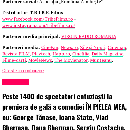
Partener social
: Asociația „România Zâmbește”.
Distribuitor:
T.R.I.B.E. Films
.
www.facebook.com/TribeFilms.ro
–
www.instagram.com/tribefilms.ro/
Partener media principal
:
VIRGIN RADIO ROMANIA
Parteneri media
:
CineFan
,
News.ro
,
Zile și Nopți
,
Cinemap
,
Revista FILM
,
Playtech
,
Happ.ro
,
Cinefilia
,
Daily Magazine
,
Filme-carti
,
MovieNews
,
The Movienator
,
Munteanu
.
Citeste in continuare
Eveniment
Peste 1400 de spectatori entuziaști la
premiera de gală a comediei ÎN PIELEA MEA,
cu: George Tănase, Ioana State, Vlad
Gherman, Oana Gherman, Sergiu Costache,