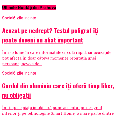
Ultimile Noutăți din Prahova
Social
6 zile inainte
Acuzat pe nedrept? Testul poligraf îţi
poate deveni un aliat important
Într-o lume în care informațiile circulă rapid, iar acuzațiile
pot afecta în doar câteva momente reputația unei
persoane, nevoia de...
Social
6 zile inainte
Gardul din aluminiu care îți oferă timp liber,
nu obligații
În timp ce piața imobiliară pune accentul pe designul
interior și pe tehnologiile Smart Home, o mare parte dintre