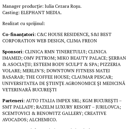
Manager producție: Iulia Cezara Roșu.
Casting: ELEPHANT MEDIA.
Realizat cu sprijinul:
Co-finanțatori:
C&C HOUSE RESIDENCE, S&I BEST
CORPORATION WEB DESIGN, CLIMA FREON
Sponsori
: CLINICA RMN TINERETULUI; CLINICA
IMAMED; OMV PETROM; MIKO BEAUTY PALACE; ȘERBAN
& ASOCIAȚII; ESTEEM BODY SCULPT & SPA; PIZZERIA
VOLARE; MERLIN’S; DOWNTOWN FITNESS MATEI
BASARAB; THE COFFEE HOUSE; CLAUMAR PESCAR;
UNIVERSITATEA DE ȘTIINȚE AGRONOMICE ȘI MEDICINĂ
VETERINARĂ BUCUREȘTI
Parteneri
: AUTO ITALIA IMPEX SRL; KGM BUCUREȘTI –
SMT PALLADY; RAZELM LUXURY RESORT – JURILOVCA;
SCEMTOVICI & BENOWITZ GALLERY; CREATIVE
AVOCADOS; ALCHEMICO.