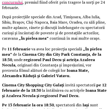
concursului
, premiul fiind oferit prin tragere la sorți pe 24
februarie.
După proiecțiile speciale din Arad, Timișoara, Alba Iulia,
Sibiu, Brașov, Cluj-Napoca, Baia Mare, Oradea, cu săli pline,
multe aplauze, râsete și discuții îndelungate cu spectatorii
curioși și încântați de poveste și de prestațiile actorilor,
caravana
„În pielea mea”
continuă în mai multe orașe.
Pe
11 februarie
va avea loc proiecția specială
„În pielea
mea”
de la
Cinema City din City Park Constanța
,
de la
18:30
, unde
regizorul Paul Decu și actrița Azaleea
Necula
, originari din Constanța și împrejurimi, vor
prezenta filmul alături de colegii lor
Ioana State,
Alexandra Răduță și Gabriel Vatavu.
Cinema City Shopping City Galați
invită spectatorii
pe 12
februarie de la 18:30
la întâlnirea cu actrițele
Ioana State
și Azaleea Necula și regizorul Paul Decu.
Pe 13 februarie la ora 18:30
, spectatorii din
Iași
sunt