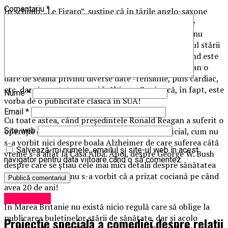
Comentariu
*
În schimb, „Le Figaro”, susţine că în ţările anglo-saxone
transparenţa a fost ridicată la prima dintre virtuţile
politice, cel puţin în aparenţă. Astfel, în SUA nimic nu
obligă preşedinţii să publice în mod regulat buletinul stării
sănătăţii lor, şi totuşi tradiţia o cere. De pildă, de când este
la Casa Albă preşedintele Trump publică în fiecare an o
dare de seamă privind diverse date -tensiune, puls cardiac,
etc, dar şi greutatea sa ori înălţimea. Se zice că, în fapt, este
Nume
*
vorba de o publicitate clasică în SUA!
Email
*
Cu toate astea, când preşedintele Ronald Reagan a suferit o
operaţie de cancer la colon, nu s-a anunţat oficial, cum nu
Site web
s-a vorbit nici despre boala Alzheimer de care suferea câtă
Salvează-mi numele, emailul și site-ul web în acest
vreme s-a aflat la Casa Albă. Apoi, despre George W. Bush
navigator pentru data viitoare când o să comentez.
despre care se ştiau cele mai mici detalii despre sănătatea
sa când era copil, nu s-a vorbit că a prizat cociană pe când
avea 20 de ani!
Eveniment
În Marea Britanie nu există nicio regulă care să oblige la
publicarea buletinelor stării de sănătate, dar şi acolo
Proiecție specială a comediei despre relații