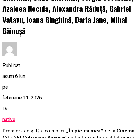
Azaleea Necula, Alexandra Răduță, Gabriel
Vatavu, Ioana Ginghină, Daria Jane, Mihai
Găinușă
Publicat
acum 6 luni
pe
februarie 11, 2026
De
native
Premiera de gală a comediei
„În pielea mea”
de la
Cinema
City AFI Cotroceni București
a fost primită pe 9 februarie