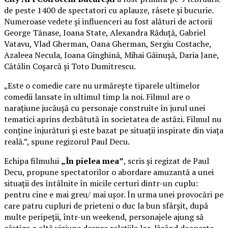
de peste 1400 de spectatori cu aplauze, râsete și bucurie.
Numeroase vedete și influenceri au fost alături de actorii
George Tănase, Ioana State, Alexandra Răduță, Gabriel
Vatavu, Vlad Gherman, Oana Gherman, Sergiu Costache,
Azaleea Necula, Ioana Ginghină, Mihai Găinușă, Daria Jane,
Cătălin Coșarcă și Toto Dumitrescu.
„Este o comedie care nu urmărește tiparele ultimelor
comedii lansate în ultimul timp la noi. Filmul are o
narațiune jucăușă cu personaje construite în jurul unei
tematici aprins dezbătută în societatea de astăzi. Filmul nu
conține înjurături și este bazat pe situații inspirate din viața
reală.”, spune regizorul Paul Decu.
Echipa filmului
„În pielea mea”
, scris și regizat de Paul
Decu, propune spectatorilor o abordare amuzantă a unei
situații des întâlnite în micile certuri dintr-un cuplu:
pentru cine e mai greu/ mai ușor. În urma unei provocări pe
care patru cupluri de prieteni o duc la bun sfârșit, după
multe peripeții, într-un weekend, personajele ajung să