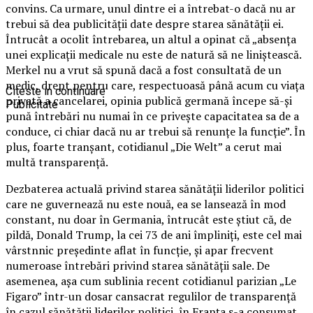
convins. Ca urmare, unul dintre ei a întrebat-o dacă nu ar
trebui să dea publicităţii date despre starea sănătăţii ei.
Întrucât a ocolit întrebarea, un altul a opinat că „absenţa
unei explicaţii medicale nu este de natură să ne liniştească.
Merkel nu a vrut să spună dacă a fost consultată de un
medic, drept pentru care, respectuoasă până acum cu viaţa
Citeste in continuare
privată a cancelarei, opinia publică germană începe să-şi
Publicitate
pună întrebări nu numai în ce priveşte capacitatea sa de a
conduce, ci chiar dacă nu ar trebui să renunţe la funcţie”. În
plus, foarte tranşant, cotidianul „Die Welt” a cerut mai
multă transparenţă.
Dezbaterea actuală privind starea sănătăţii liderilor politici
care ne guvernează nu este nouă, ea se lansează în mod
constant, nu doar în Germania, întrucât este ştiut că, de
pildă, Donald Trump, la cei 73 de ani împliniţi, este cel mai
vârstnnic preşedinte aflat în funcţie, şi apar frecvent
numeroase întrebări privind starea sănătăţii sale. De
asemenea, aşa cum sublinia recent cotidianul parizian „Le
Figaro” într-un dosar cansacrat regulilor de transparenţă
în cazul sănătăţii liderilor politici, în Franţa s-a consumat