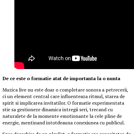
De ce este o formatie atat de importanta la o nunta
Muzica live nu este doar o completare sonora a petrecerii,
ci un element central care influenteaza ritmul, starea de
spirit si implicarea invitatilor. O formatie experimentata
stie sa gestioneze dinamica intregii seri, trecand cu
naturalete de la momente emotionante la cele pline de
energie, mentinand intotdeauna conexiunea cu publicul.
Spre deosebire de un playlist, o formatie are capacitatea de