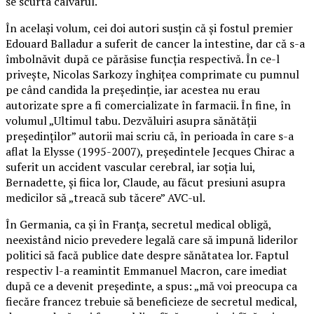
se scurta calvarul.
În acelaşi volum, cei doi autori susţin că şi fostul premier
Edouard Balladur a suferit de cancer la intestine, dar că s-a
îmbolnăvit după ce părăsise funcţia respectivă. În ce-l
priveşte, Nicolas Sarkozy înghiţea comprimate cu pumnul
pe când candida la preşedinţie, iar acestea nu erau
autorizate spre a fi comercializate în farmacii. În fine, în
volumul „Ultimul tabu. Dezvăluiri asupra sănătăţii
preşedinţilor” autorii mai scriu că, în perioada în care s-a
aflat la Elysse (1995-2007), preşedintele Jecques Chirac a
suferit un accident vascular cerebral, iar soţia lui,
Bernadette, şi fiica lor, Claude, au făcut presiuni asupra
medicilor să „treacă sub tăcere” AVC-ul.
În Germania, ca şi în Franţa, secretul medical obligă,
neexistând nicio prevedere legală care să impună liderilor
politici să facă publice date despre sănătatea lor. Faptul
respectiv l-a reamintit Emmanuel Macron, care imediat
după ce a devenit preşedinte, a spus: „mă voi preocupa ca
fiecăre francez trebuie să beneficieze de secretul medical,