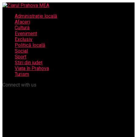
Administrație locală
Afaceri
Cultură
Eveniment
Exclusiv
Politică locală
Social
Sport
Știri din județ
Viața în Prahova
Turism
Connect with us