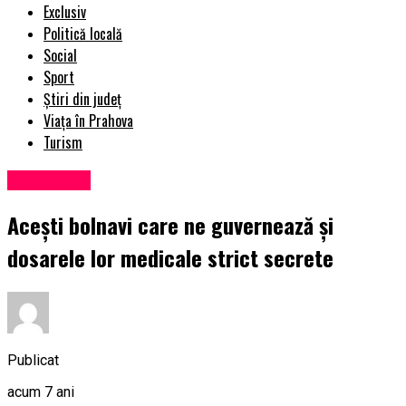
Exclusiv
Politică locală
Social
Sport
Știri din județ
Viața în Prahova
Turism
Eveniment
Aceşti bolnavi care ne guvernează şi
dosarele lor medicale strict secrete
Publicat
acum 7 ani