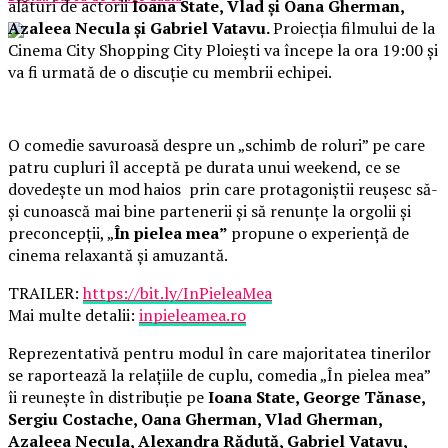
alături de actorii
Ioana State, Vlad și Oana Gherman,
Azaleea Necula și Gabriel Vatavu.
Proiecția filmului de la
Cinema City Shopping City Ploiești va începe la ora 19:00 și
va fi urmată de o discuție cu membrii echipei.
O comedie savuroasă despre un „schimb de roluri” pe care
patru cupluri îl acceptă pe durata unui weekend, ce se
dovedește un mod haios prin care protagoniștii reușesc să-
și cunoască mai bine partenerii și să renunțe la orgolii și
preconcepții, „
În pielea mea”
propune o experiență de
cinema relaxantă și amuzantă.
TRAILER:
https://bit.ly/InPieleaMea
Mai multe detalii:
inpieleamea.ro
Reprezentativă pentru modul în care majoritatea tinerilor
se raportează la relațiile de cuplu, comedia „În pielea mea”
îi reunește în distribuție pe
Ioana State, George Tănase,
Sergiu Costache, Oana Gherman, Vlad Gherman,
Azaleea Necula, Alexandra Răduță, Gabriel Vatavu,