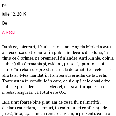
pe
iulie 12, 2019
De
A Radu
După ce, miercuri, 10 iulie, cancelara Angela Merkel a avut
a treia criză de tremurat în public în decurs de o lună, în
timp ce-l primea pe premierul finlandez Anti Rinnie, opinia
publică din Germania şi, evident, presa, îşi pun tot mai
multe întrebări despre starea reală de sănătate a celei ce se
află la al 4-lea mandat în fruntea guvernului de la Berlin.
Toate astea în condiţiile în care, ca şi după cele două crize
publice precedente, atât Merkel, cât şi anturajul ei au dat
imediat asigurări că totul este OK.
„Mă simt foarte bine şi nu am de ce să fiu neliniştită”,
declara cancelara, miercuri, în cadrul unei conferinţe de
presă, însă, aşa cum au remarcat ziariştii prezenţi, ea nu a