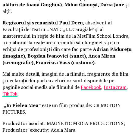
alături de Ioana Ginghină, Mihai Găinușă, Daria Jane
și
alții.
Regizorul și scenaristul Paul Decu
, absolvent al
Facultății de Teatru UNATC „I.L.Caragiale” și al
masteratului în regie de film de la MetFilm School Londra,
a colaborat la realizarea primului său lungmetraj cu o
echipă de profesioniști din care fac parte
Adrian Pădurețu
(imagine), Bogdan Ivanovici (sunet), Anca Miron
(scenografie), Francisca Vass (costume)
.
Mai multe detalii, imagini de la filmări, fragmente din film
și declarații din partea actorilor sunt disponibile pe
paginile social media ale filmului de
Facebook
,
Instagram
,
TikTok
.
„În Pielea Mea”
este un film produs de: CB MOTION
PICTURES.
Producător asociat: MAGNETIC MEDIA PRODUCTIONS;
Producător executiv: Adela Mara.