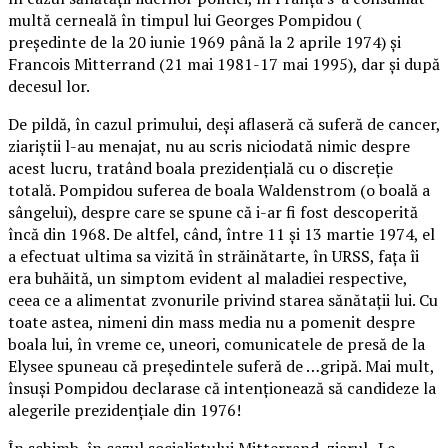
multă cerneală în timpul lui Georges Pompidou (
preşedinte de la 20 iunie 1969 până la 2 aprile 1974) şi
Francois Mitterrand (21 mai 1981-17 mai 1995), dar şi după
decesul lor.
De pildă, în cazul primului, deşi aflaseră că suferă de cancer,
ziariştii l-au menajat, nu au scris niciodată nimic despre
acest lucru, tratând boala prezidenţială cu o discreţie
totală. Pompidou suferea de boala Waldenstrom (o boală a
sângelui), despre care se spune că i-ar fi fost descoperită
încă din 1968. De altfel, când, între 11 şi 13 martie 1974, el
a efectuat ultima sa vizită în străinătarte, în URSS, faţa îi
era buhăită, un simptom evident al maladiei respective,
ceea ce a alimentat zvonurile privind starea sănătaţii lui. Cu
toate astea, nimeni din mass media nu a pomenit despre
boala lui, în vreme ce, uneori, comunicatele de presă de la
Elysee spuneau că preşedintele suferă de …gripă. Mai mult,
însuşi Pompidou declarase că intenţionează să candideze la
alegerile prezidenţiale din 1976!
În schimb, în cazul socialistului Mitterrand, ziarul „Le