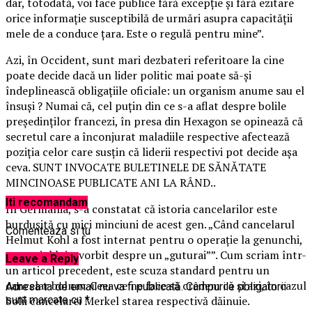
dar, totodată, voi face publice fără excepţie şi fără ezitare
orice informaţie susceptibilă de urmări asupra capacităţii
mele de a conduce ţara. Este o regulă pentru mine”.
Azi, în Occident, sunt mari dezbateri referitoare la cine
poate decide dacă un lider politic mai poate să-şi
îndeplinească obligaţiile oficiale: un organism anume sau el
însuşi ? Numai că, cel puţin din ce s-a aflat despre bolile
preşedinţilor francezi, în presa din Hexagon se opinează că
secretul care a înconjurat maladiile respective afectează
poziţia celor care susţin că liderii respectivi pot decide aşa
ceva. SUNT INVOCATE BULETINELE DE SĂNĂTATE
MINCINOASE PUBLICATE ANI LA RÂND..
Iti recomandam
În Germania, s-a constatat că istoria cancelarilor este
burduşită cu mici minciuni de acest gen. „Când cancelarul
Comenteaza si tu
Helmut Kohl a fost internat pentru o operaţie la genunchi,
anturajul lui a vorbit despre un „guturai””. Cum scriam într-
Leave a Reply
un articol precedent, este scuza standard pentru un
cancelar bolnav. Ceea ce ne face să credem că şi azi, în cazul
Adresa ta de email nu va fi publicată.
Câmpurile obligatorii
bolii cancelarei Merkel starea respectivă dăinuie.
sunt marcate cu
*