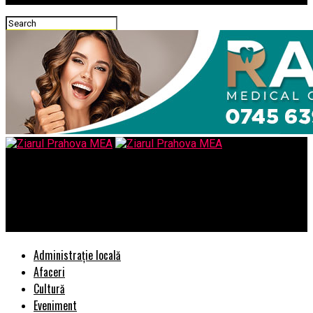
Ziarul Prahova MEA
Aceşti bolnavi care ne guvernează şi dosarele lor medicale
strict secrete
Administrație locală
Afaceri
Cultură
Eveniment