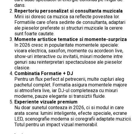
dans.
Repertoriu personalizat si consultanta muzicala
Mirii isi doresc ca muzica sa reflecte povestea lor.
Formatiile care ofera sedinte de consultanta, adaptari
ale pieselor preferate si structuri muzicale la cerere
sunt foarte cautate.
Momente artistice tematice si momente-surpriza
In 2026 cresc in popularitate momentele speciale:
vioara electrica, saxofon, momente cu acordeon live,
show-uri interactive cu invitatii, mixuri moderne intre
genuri sau reinterpretari spectaculoase ale pieselor
clasice.
Combinatia Formatie + DJ
Pentru un flux perfect al petrecerii, multe cupluri aleg
pachetul complet. Formatia asigura momentele majore
si atmosfera live, iar DJ-ul completeaza cu mixuri
moderne, pauze elegante si transiztii fluide.
Experiente vizuale premium
Nu doar sunetul conteaza in 2026, ci si modul in care
arata scena: lumini inteligente, efecte speciale, ecrane
LED, scenografie moderna si coregrafii adaptate muzicii.
Totul pentru un impact vizual memorabil.