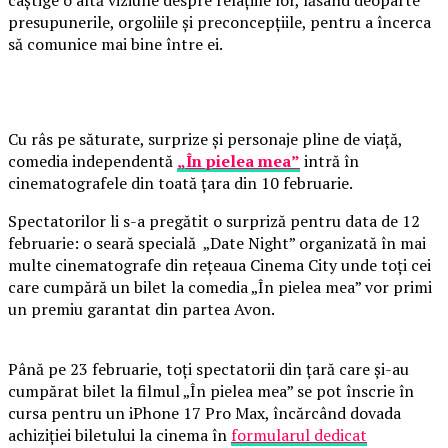
câștige o altă viziune despre relațiile lor, lăsând deoparte
presupunerile, orgoliile și preconcepțiile, pentru a încerca
să comunice mai bine între ei.
Cu râs pe săturate, surprize și personaje pline de viață,
comedia independentă
„În pielea mea”
intră în
cinematografele din toată țara din 10 februarie.
Spectatorilor li s-a pregătit o surpriză pentru data de 12
februarie: o seară specială „Date Night” organizată în mai
multe cinematografe din rețeaua Cinema City unde toți cei
care cumpără un bilet la comedia „În pielea mea” vor primi
un premiu garantat din partea Avon.
Până pe 23 februarie, toți spectatorii din țară care și-au
cumpărat bilet la filmul „În pielea mea” se pot înscrie în
cursa pentru un iPhone 17 Pro Max, încărcând dovada
achiziției biletului la cinema în
formularul dedicat