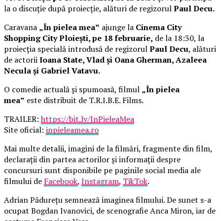
la o discuție după proiecție, alături de regizorul
Paul Decu.
Caravana
„În pielea mea”
ajunge la
Cinema City
Shopping City Ploiești, pe 18 februarie,
de la 18:30, la
proiecția specială introdusă de regizorul
Paul Decu
, alături
de actorii
Ioana State, Vlad și Oana Gherman, Azaleea
Necula și Gabriel Vatavu.
O comedie actuală și spumoasă, filmul
„În pielea
mea”
este distribuit de T.R.I.B.E. Films.
TRAILER:
https://bit.ly/InPieleaMea
Site oficial:
inpieleamea.ro
Mai multe detalii, imagini de la filmări, fragmente din film,
declarații din partea actorilor și informații despre
concursuri sunt disponibile pe paginile social media ale
filmului de
Facebook
,
Instagram
,
TikTok
.
Adrian Pădurețu semnează imaginea filmului. De sunet s-a
ocupat Bogdan Ivanovici, de scenografie Anca Miron, iar de