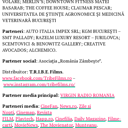
VOLARE; MERLIN’S; DOWNTOWN FITNESS MATEI
BASARAB; THE COFFEE HOUSE; CLAUMAR PESCAR;
UNIVERSITATEA DE ȘTIINȚE AGRONOMICE ȘI MEDICINĂ
VETERINARĂ BUCUREȘTI
Parteneri
: AUTO ITALIA IMPEX SRL; KGM BUCUREȘTI –
SMT PALLADY; RAZELM LUXURY RESORT – JURILOVCA;
SCEMTOVICI & BENOWITZ GALLERY; CREATIVE
AVOCADOS; ALCHEMICO.
Partener social
: Asociația „România Zâmbește”.
Distribuitor:
T.R.I.B.E. Films
.
www.facebook.com/TribeFilms.ro
–
www.instagram.com/tribefilms.ro/
Partener media principal
:
VIRGIN RADIO ROMANIA
Parteneri media
:
CineFan
,
News.ro
,
Zile și
Nopți
,
Cinemap
,
Revista
FILM
,
Playtech
,
Happ.ro
,
Cinefilia
,
Daily Magazine
,
Filme-
carti
,
MovieNews
,
The Movienator
,
Munteanu
.