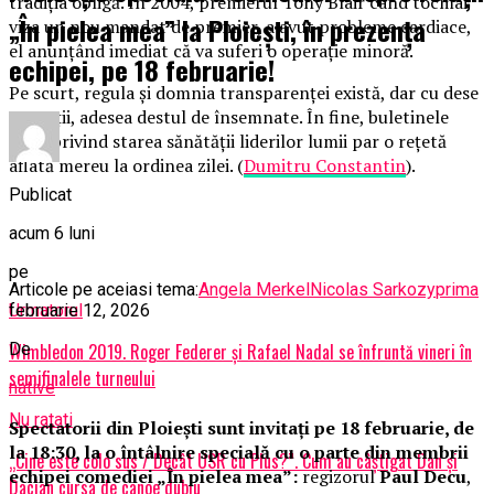
tradiţia obligă. În 2004, premierul Tony Blair când tocmai
„În pielea mea” la Ploiești, în prezența
viza un nou mandat de premier, a avut probleme cardiace,
el anunţând imediat că va suferi o operaţie minoră.
echipei, pe 18 februarie!
Pe scurt, regula şi domnia transparenţei există, dar cu dese
excepţii, adesea destul de însemnate. În fine, buletinele
false privind starea sănătăţii liderilor lumii par o reţetă
aflată mereu la ordinea zilei. (
Dumitru Constantin
).
Publicat
acum 6 luni
pe
Articole pe aceiasi tema:
Angela Merkel
Nicolas Sarkozy
prima
februarie 12, 2026
Urmatorul
De
Wimbledon 2019. Roger Federer şi Rafael Nadal se înfruntă vineri în
semifinalele turneului
native
Nu ratati
Spectatorii din Ploiești sunt invitați pe 18 februarie, de
la 18:30, la o întâlnire specială cu o parte din membrii
„Cine este colo sus / Decât USR cu Plus?”. Cum au câştigat Dan şi
echipei comediei „În pielea mea”:
regizorul
Paul Decu
,
Dacian cursa de canoe dublu