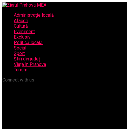
Administrație locală
Afaceri
Cultură
Eveniment
Exclusiv
Politică locală
Social
Sport
Știri din județ
Viața în Prahova
Turism
Connect with us