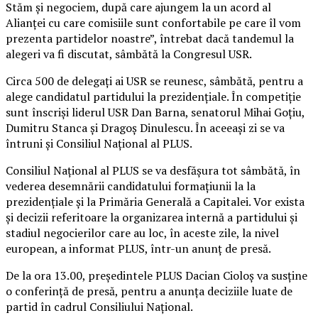
Stăm şi negociem, după care ajungem la un acord al
Alianţei cu care comisiile sunt confortabile pe care îl vom
prezenta partidelor noastre”, întrebat dacă tandemul la
alegeri va fi discutat, sâmbătă la Congresul USR.
Circa 500 de delegaţi ai USR se reunesc, sâmbătă, pentru a
alege candidatul partidului la prezidenţiale. În competiţie
sunt înscrişi liderul USR Dan Barna, senatorul Mihai Goţiu,
Dumitru Stanca şi Dragoş Dinulescu. În aceeaşi zi se va
întruni şi Consiliul Naţional al PLUS.
Consiliul Naţional al PLUS se va desfăşura tot sâmbătă, în
vederea desemnării candidatului formaţiunii la la
prezidenţiale şi la Primăria Generală a Capitalei. Vor exista
şi decizii referitoare la organizarea internă a partidului şi
stadiul negocierilor care au loc, în aceste zile, la nivel
european, a informat PLUS, într-un anunţ de presă.
De la ora 13.00, preşedintele PLUS Dacian Cioloş va susţine
o conferinţă de presă, pentru a anunţa deciziile luate de
partid în cadrul Consiliului Naţional.