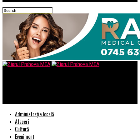
Ziarul Prahova MEA
Am mai făcut un pas în obiectivul Alianţei USR-PLUS de a
guverna în 2020
Administrație locală
Afaceri
Cultură
Eveniment