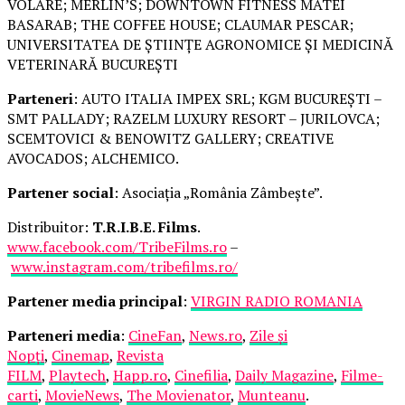
VOLARE; MERLIN’S; DOWNTOWN FITNESS MATEI
BASARAB; THE COFFEE HOUSE; CLAUMAR PESCAR;
UNIVERSITATEA DE ȘTIINȚE AGRONOMICE ȘI MEDICINĂ
VETERINARĂ BUCUREȘTI
Parteneri
: AUTO ITALIA IMPEX SRL; KGM BUCUREȘTI –
SMT PALLADY; RAZELM LUXURY RESORT – JURILOVCA;
SCEMTOVICI & BENOWITZ GALLERY; CREATIVE
AVOCADOS; ALCHEMICO.
Partener social
: Asociația „România Zâmbește”.
Distribuitor:
T.R.I.B.E. Films
.
www.facebook.com/TribeFilms.ro
–
www.instagram.com/tribefilms.ro/
Partener media principal
:
VIRGIN RADIO ROMANIA
Parteneri media
:
CineFan
,
News.ro
,
Zile și
Nopți
,
Cinemap
,
Revista
FILM
,
Playtech
,
Happ.ro
,
Cinefilia
,
Daily Magazine
,
Filme-
carti
,
MovieNews
,
The Movienator
,
Munteanu
.