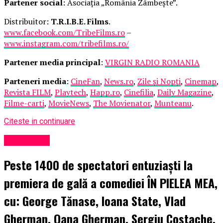
Partener social
: Asociația „România Zâmbește”.
Distribuitor:
T.R.I.B.E. Films
.
www.facebook.com/TribeFilms.ro
–
www.instagram.com/tribefilms.ro/
Partener media principal
:
VIRGIN RADIO ROMANIA
Parteneri media
:
CineFan
,
News.ro
,
Zile și Nopți
,
Cinemap
,
Revista FILM
,
Playtech
,
Happ.ro
,
Cinefilia
,
Daily Magazine
,
Filme-carti
,
MovieNews
,
The Movienator
,
Munteanu
.
Citeste in continuare
Eveniment
Peste 1400 de spectatori entuziaști la
premiera de gală a comediei ÎN PIELEA MEA,
cu: George Tănase, Ioana State, Vlad
Gherman, Oana Gherman, Sergiu Costache,