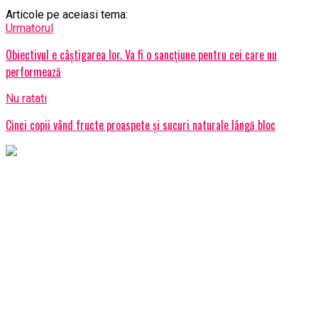
Articole pe aceiasi tema:
Urmatorul
Obiectivul e câştigarea lor. Va fi o sancţiune pentru cei care nu
performează
Nu ratati
Cinci copii vând fructe proaspete şi sucuri naturale lângă bloc