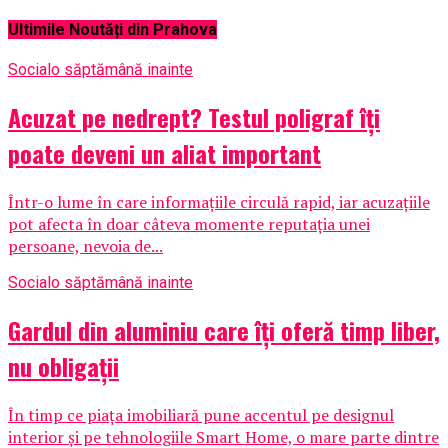
Ultimile Noutăți din Prahova
Social
o săptămână inainte
Acuzat pe nedrept? Testul poligraf îţi
poate deveni un aliat important
Într-o lume în care informațiile circulă rapid, iar acuzațiile
pot afecta în doar câteva momente reputația unei
persoane, nevoia de...
Social
o săptămână inainte
Gardul din aluminiu care îți oferă timp liber,
nu obligații
În timp ce piața imobiliară pune accentul pe designul
interior și pe tehnologiile Smart Home, o mare parte dintre