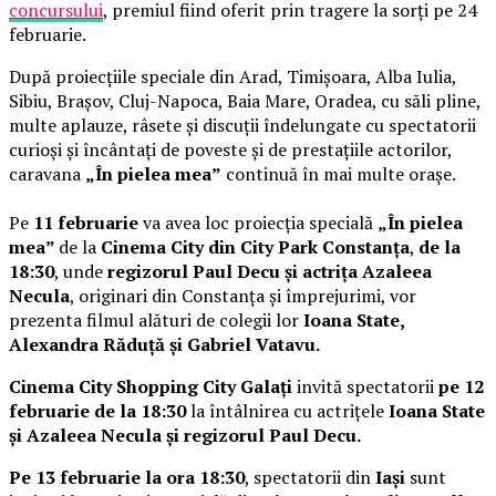
concursului
, premiul fiind oferit prin tragere la sorți pe 24
februarie.
După proiecțiile speciale din Arad, Timișoara, Alba Iulia,
Sibiu, Brașov, Cluj-Napoca, Baia Mare, Oradea, cu săli pline,
multe aplauze, râsete și discuții îndelungate cu spectatorii
curioși și încântați de poveste și de prestațiile actorilor,
caravana
„În pielea mea”
continuă în mai multe orașe.
Pe
11 februarie
va avea loc proiecția specială
„În pielea
mea”
de la
Cinema City din City Park Constanța
,
de la
18:30
, unde
regizorul Paul Decu și actrița Azaleea
Necula
, originari din Constanța și împrejurimi, vor
prezenta filmul alături de colegii lor
Ioana State,
Alexandra Răduță și Gabriel Vatavu.
Cinema City Shopping City Galați
invită spectatorii
pe 12
februarie de la 18:30
la întâlnirea cu actrițele
Ioana State
și Azaleea Necula și regizorul Paul Decu.
Pe 13 februarie la ora 18:30
, spectatorii din
Iași
sunt