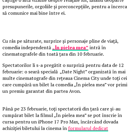
câștige o altă viziune despre relațiile lor, lăsând deoparte
presupunerile, orgoliile și preconcepțiile, pentru a încerca
să comunice mai bine între ei.
Cu râs pe săturate, surprize și personaje pline de viață,
comedia independentă
„În pielea mea”
intră în
cinematografele din toată țara din 10 februarie.
Spectatorilor li s-a pregătit o surpriză pentru data de 12
februarie: o seară specială „Date Night” organizată în mai
multe cinematografe din rețeaua Cinema City unde toți cei
care cumpără un bilet la comedia „În pielea mea” vor primi
un premiu garantat din partea Avon.
Până pe 23 februarie, toți spectatorii din țară care și-au
cumpărat bilet la filmul „În pielea mea” se pot înscrie în
cursa pentru un iPhone 17 Pro Max, încărcând dovada
achiziției biletului la cinema în
formularul dedicat