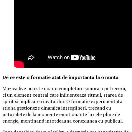
De ce este o formatie atat de importanta la o nunta
Muzica live nu este doar o completare sonora a petrecerii,
ci un element central care influenteaza ritmul, starea de
spirit si implicarea invitatilor. O formatie experimentata
stie sa gestioneze dinamica intregii seri, trecand cu
naturalete de la momente emotionante la cele pline de
energie, mentinand intotdeauna conexiunea cu publicul.
Spre deosebire de un playlist, o formatie are capacitatea de