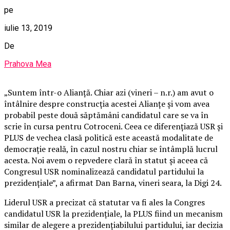
pe
iulie 13, 2019
De
Prahova Mea
„Suntem într-o Alianţă. Chiar azi (vineri – n.r.) am avut o
întâlnire despre construcţia acestei Alianţe şi vom avea
probabil peste două săptămâni candidatul care se va în
scrie în cursa pentru Cotroceni. Ceea ce diferenţiază USR şi
PLUS de vechea clasă politică este această modalitate de
democraţie reală, în cazul nostru chiar se întâmplă lucrul
acesta. Noi avem o repvedere clară în statut şi aceea că
Congresul USR nominalizează candidatul partidului la
prezidenţiale”, a afirmat Dan Barna, vineri seara, la Digi 24.
Liderul USR a precizat că statutar va fi ales la Congres
candidatul USR la prezidenţiale, la PLUS fiind un mecanism
similar de alegere a prezidenţiabilului partidului, iar decizia