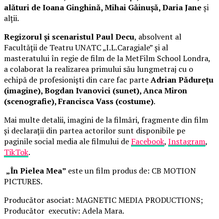
alături de Ioana Ginghină, Mihai Găinușă, Daria Jane
și
alții.
Regizorul și scenaristul Paul Decu
, absolvent al
Facultății de Teatru UNATC „I.L.Caragiale” și al
masteratului în regie de film de la MetFilm School Londra,
a colaborat la realizarea primului său lungmetraj cu o
echipă de profesioniști din care fac parte
Adrian Pădurețu
(imagine), Bogdan Ivanovici (sunet), Anca Miron
(scenografie), Francisca Vass (costume)
.
Mai multe detalii, imagini de la filmări, fragmente din film
și declarații din partea actorilor sunt disponibile pe
paginile social media ale filmului de
Facebook
,
Instagram
,
TikTok
.
„În Pielea Mea”
este un film produs de: CB MOTION
PICTURES.
Producător asociat: MAGNETIC MEDIA PRODUCTIONS;
Producător executiv: Adela Mara.