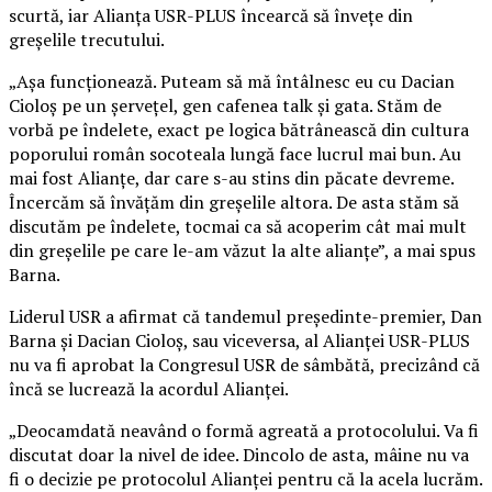
scurtă, iar Alianţa USR-PLUS încearcă să înveţe din
greşelile trecutului.
„Aşa funcţionează. Puteam să mă întâlnesc eu cu Dacian
Cioloş pe un şerveţel, gen cafenea talk şi gata. Stăm de
vorbă pe îndelete, exact pe logica bătrânească din cultura
poporului român socoteala lungă face lucrul mai bun. Au
mai fost Alianţe, dar care s-au stins din păcate devreme.
Încercăm să învăţăm din greşelile altora. De asta stăm să
discutăm pe îndelete, tocmai ca să acoperim cât mai mult
din greşelile pe care le-am văzut la alte alianţe”, a mai spus
Barna.
Liderul USR a afirmat că tandemul preşedinte-premier, Dan
Barna şi Dacian Cioloş, sau viceversa, al Alianţei USR-PLUS
nu va fi aprobat la Congresul USR de sâmbătă, precizând că
încă se lucrează la acordul Alianţei.
„Deocamdată neavând o formă agreată a protocolului. Va fi
discutat doar la nivel de idee. Dincolo de asta, mâine nu va
fi o decizie pe protocolul Alianţei pentru că la acela lucrăm.