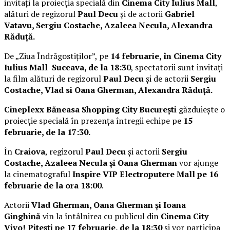
invitați la proiecția specială din
Cinema City Iulius Mall
,
alături de regizorul
Paul Decu
și de actorii
Gabriel
Vatavu, Sergiu Costache, Azaleea Necula, Alexandra
Răduță.
De „Ziua Îndrăgostiților”, pe
14 februarie, în Cinema City
Iulius Mall Suceava, de la 18:30
, spectatorii sunt invitați
la film alături de regizorul
Paul Decu
și de actorii
Sergiu
Costache, Vlad si Oana Gherman, Alexandra Răduță.
Cineplexx Băneasa Shopping City București
găzduiește o
proiecție specială în prezența întregii echipe pe
15
februarie, de la 17:30.
În
Craiova
, regizorul
Paul Decu
și actorii
Sergiu
Costache, Azaleea Necula și Oana Gherman
vor ajunge
la cinematograful
Inspire VIP Electroputere Mall pe 16
februarie de la ora 18:00
.
Actorii
Vlad Gherman, Oana Gherman și Ioana
Ginghină
vin la întâlnirea cu publicul din
Cinema City
Vivo! Pitești pe 17 februarie, de la 18:30
și vor participa