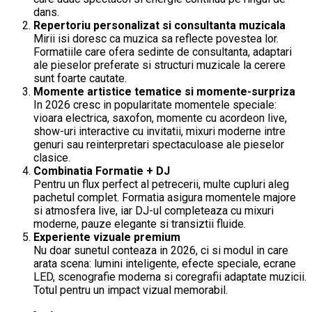
dans.
Repertoriu personalizat si consultanta muzicala
Mirii isi doresc ca muzica sa reflecte povestea lor.
Formatiile care ofera sedinte de consultanta, adaptari
ale pieselor preferate si structuri muzicale la cerere
sunt foarte cautate.
Momente artistice tematice si momente-surpriza
In 2026 cresc in popularitate momentele speciale:
vioara electrica, saxofon, momente cu acordeon live,
show-uri interactive cu invitatii, mixuri moderne intre
genuri sau reinterpretari spectaculoase ale pieselor
clasice.
Combinatia Formatie + DJ
Pentru un flux perfect al petrecerii, multe cupluri aleg
pachetul complet. Formatia asigura momentele majore
si atmosfera live, iar DJ-ul completeaza cu mixuri
moderne, pauze elegante si transiztii fluide.
Experiente vizuale premium
Nu doar sunetul conteaza in 2026, ci si modul in care
arata scena: lumini inteligente, efecte speciale, ecrane
LED, scenografie moderna si coregrafii adaptate muzicii.
Totul pentru un impact vizual memorabil.