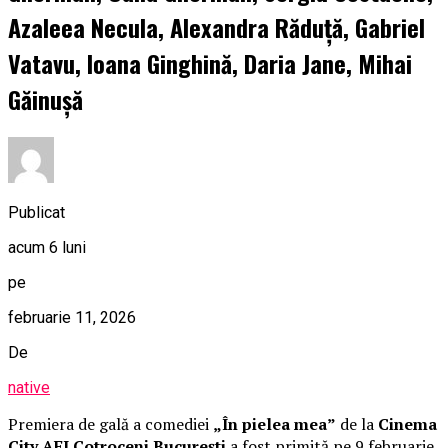
Azaleea Necula, Alexandra Răduță, Gabriel
Vatavu, Ioana Ginghină, Daria Jane, Mihai
Găinușă
Publicat
acum 6 luni
pe
februarie 11, 2026
De
native
Premiera de gală a comediei
„În pielea mea”
de la
Cinema
City AFI Cotroceni București
a fost primită pe 9 februarie