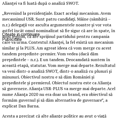
Alianţei va fi luată după o analiză SWOT.
„Revenind la prezidenţiale. Exact acelaşi mecanism. Avem
mecasnimul USR. Sunt patru candidaţi. Mâine (sâmbătă –
n.r.) delegaţii vor asculta argumentele noastre şi vor vota
astfel încât omul nominalizat să fie sigur că are în spate, în
Citeste in continuare
mod legitim, că are sprijinul partidului pentru campania
Publicitate
care va urma. Contextul Alianţei, la fel există un mecanism
similar şi la PLUS. Am agreat ideea că vom merge cu acest
tandem preşedinte-premier. Vom vedea (dacă dăm
preşedintele – n.r.). E un tandem. Deocamdată suntem în
această etapă, statutar. Vom merge mai departe. Rezultatul
va veni dintr-o analiză SWOT, dintr-o analiză cu plusuri şi
minusuri. Obiectivul nostru e să dăm României şi
preşedintele şi premierul. Obiectul nostru este ca Alianţa
să guverneze. Alianţa USR-PLUS va merge mai departe. Acel
nume Alianţa 2020 nu era doar un brand, era obiectivul să
formăm guvernul şi să dăm alternativa de guvernare”, a
explicat Dan Barna.
Acesta a precizat că alte alianţe politice au avut o viaţă