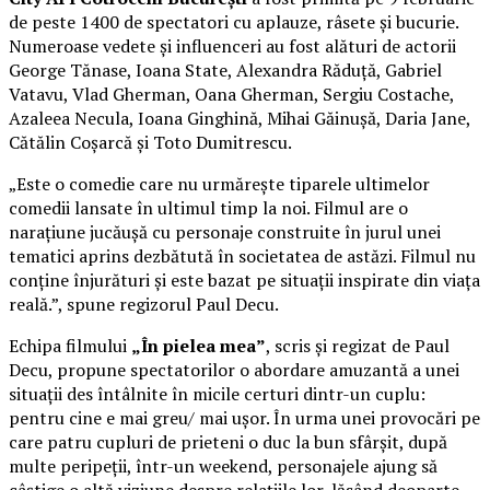
de peste 1400 de spectatori cu aplauze, râsete și bucurie.
Numeroase vedete și influenceri au fost alături de actorii
George Tănase, Ioana State, Alexandra Răduță, Gabriel
Vatavu, Vlad Gherman, Oana Gherman, Sergiu Costache,
Azaleea Necula, Ioana Ginghină, Mihai Găinușă, Daria Jane,
Cătălin Coșarcă și Toto Dumitrescu.
„Este o comedie care nu urmărește tiparele ultimelor
comedii lansate în ultimul timp la noi. Filmul are o
narațiune jucăușă cu personaje construite în jurul unei
tematici aprins dezbătută în societatea de astăzi. Filmul nu
conține înjurături și este bazat pe situații inspirate din viața
reală.”, spune regizorul Paul Decu.
Echipa filmului
„În pielea mea”
, scris și regizat de Paul
Decu, propune spectatorilor o abordare amuzantă a unei
situații des întâlnite în micile certuri dintr-un cuplu:
pentru cine e mai greu/ mai ușor. În urma unei provocări pe
care patru cupluri de prieteni o duc la bun sfârșit, după
multe peripeții, într-un weekend, personajele ajung să