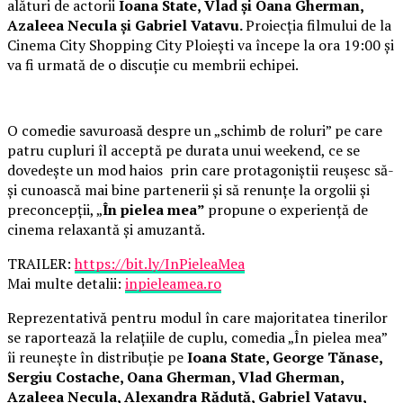
alături de actorii
Ioana State, Vlad și Oana Gherman,
Azaleea Necula și Gabriel Vatavu.
Proiecția filmului de la
Cinema City Shopping City Ploiești va începe la ora 19:00 și
va fi urmată de o discuție cu membrii echipei.
O comedie savuroasă despre un „schimb de roluri” pe care
patru cupluri îl acceptă pe durata unui weekend, ce se
dovedește un mod haios prin care protagoniștii reușesc să-
și cunoască mai bine partenerii și să renunțe la orgolii și
preconcepții, „
În pielea mea”
propune o experiență de
cinema relaxantă și amuzantă.
TRAILER:
https://bit.ly/InPieleaMea
Mai multe detalii:
inpieleamea.ro
Reprezentativă pentru modul în care majoritatea tinerilor
se raportează la relațiile de cuplu, comedia „În pielea mea”
îi reunește în distribuție pe
Ioana State, George Tănase,
Sergiu Costache, Oana Gherman, Vlad Gherman,
Azaleea Necula, Alexandra Răduță, Gabriel Vatavu,