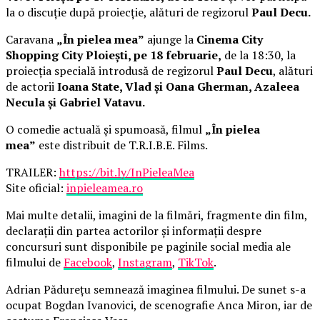
la o discuție după proiecție, alături de regizorul
Paul Decu.
Caravana
„În pielea mea”
ajunge la
Cinema City
Shopping City Ploiești, pe 18 februarie,
de la 18:30, la
proiecția specială introdusă de regizorul
Paul Decu
, alături
de actorii
Ioana State, Vlad și Oana Gherman, Azaleea
Necula și Gabriel Vatavu.
O comedie actuală și spumoasă, filmul
„În pielea
mea”
este distribuit de T.R.I.B.E. Films.
TRAILER:
https://bit.ly/InPieleaMea
Site oficial:
inpieleamea.ro
Mai multe detalii, imagini de la filmări, fragmente din film,
declarații din partea actorilor și informații despre
concursuri sunt disponibile pe paginile social media ale
filmului de
Facebook
,
Instagram
,
TikTok
.
Adrian Pădurețu semnează imaginea filmului. De sunet s-a
ocupat Bogdan Ivanovici, de scenografie Anca Miron, iar de