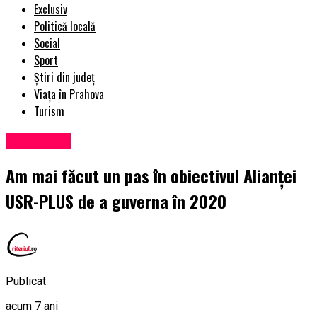
Exclusiv
Politică locală
Social
Sport
Știri din județ
Viața în Prahova
Turism
Eveniment
Am mai făcut un pas în obiectivul Alianţei
USR-PLUS de a guverna în 2020
Publicat
acum 7 ani