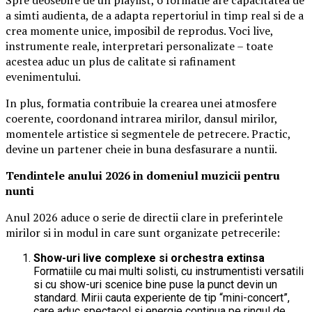
a simti audienta, de a adapta repertoriul in timp real si de a
crea momente unice, imposibil de reprodus. Voci live,
instrumente reale, interpretari personalizate – toate
acestea aduc un plus de calitate si rafinament
evenimentului.
In plus, formatia contribuie la crearea unei atmosfere
coerente, coordonand intrarea mirilor, dansul mirilor,
momentele artistice si segmentele de petrecere. Practic,
devine un partener cheie in buna desfasurare a nuntii.
Tendintele anului 2026 in domeniul muzicii pentru
nunti
Anul 2026 aduce o serie de directii clare in preferintele
mirilor si in modul in care sunt organizate petrecerile:
Show-uri live complexe si orchestra extinsa
Formatiile cu mai multi solisti, cu instrumentisti versatili
si cu show-uri scenice bine puse la punct devin un
standard. Mirii cauta experiente de tip “mini-concert”,
care aduc spectacol si energie continua pe ringul de