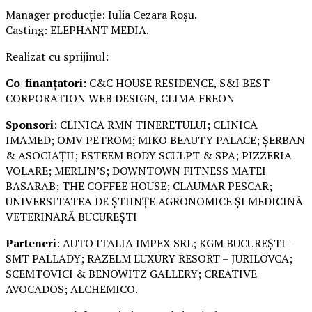
Manager producție: Iulia Cezara Roșu.
Casting: ELEPHANT MEDIA.
Realizat cu sprijinul:
Co-finanțatori:
C&C HOUSE RESIDENCE, S&I BEST
CORPORATION WEB DESIGN, CLIMA FREON
Sponsori
: CLINICA RMN TINERETULUI; CLINICA
IMAMED; OMV PETROM; MIKO BEAUTY PALACE; ȘERBAN
& ASOCIAȚII; ESTEEM BODY SCULPT & SPA; PIZZERIA
VOLARE; MERLIN’S; DOWNTOWN FITNESS MATEI
BASARAB; THE COFFEE HOUSE; CLAUMAR PESCAR;
UNIVERSITATEA DE ȘTIINȚE AGRONOMICE ȘI MEDICINĂ
VETERINARĂ BUCUREȘTI
Parteneri
: AUTO ITALIA IMPEX SRL; KGM BUCUREȘTI –
SMT PALLADY; RAZELM LUXURY RESORT – JURILOVCA;
SCEMTOVICI & BENOWITZ GALLERY; CREATIVE
AVOCADOS; ALCHEMICO.