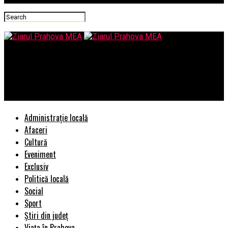
Ziarul Prahova MEA
Meciuri pe muchie de cutit la Cupa Verii AJCSPH la tenis de
masa. Cine sunt laureatii
Administrație locală
Afaceri
Cultură
Eveniment
Exclusiv
Politică locală
Social
Sport
Știri din județ
Viața în Prahova