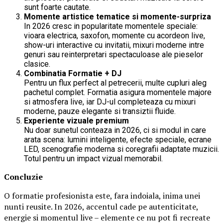
sunt foarte cautate.
Momente artistice tematice si momente-surpriza
In 2026 cresc in popularitate momentele speciale:
vioara electrica, saxofon, momente cu acordeon live,
show-uri interactive cu invitatii, mixuri moderne intre
genuri sau reinterpretari spectaculoase ale pieselor
clasice.
Combinatia Formatie + DJ
Pentru un flux perfect al petrecerii, multe cupluri aleg
pachetul complet. Formatia asigura momentele majore
si atmosfera live, iar DJ-ul completeaza cu mixuri
moderne, pauze elegante si transiztii fluide.
Experiente vizuale premium
Nu doar sunetul conteaza in 2026, ci si modul in care
arata scena: lumini inteligente, efecte speciale, ecrane
LED, scenografie moderna si coregrafii adaptate muzicii.
Totul pentru un impact vizual memorabil.
Concluzie
O formatie profesionista este, fara indoiala, inima unei
nunti reusite. In 2026, accentul cade pe autenticitate,
energie si momentul live – elemente ce nu pot fi recreate