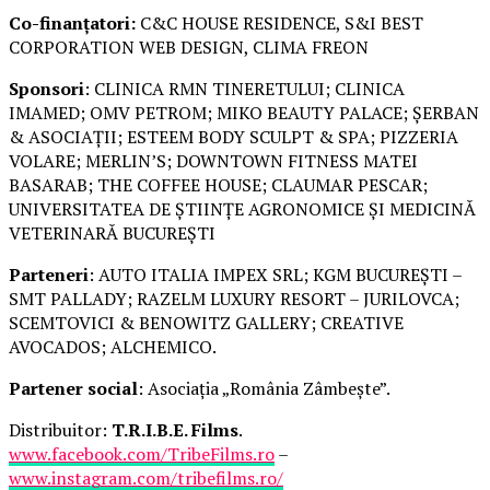
Co-finanțatori:
C&C HOUSE RESIDENCE, S&I BEST
CORPORATION WEB DESIGN, CLIMA FREON
Sponsori
: CLINICA RMN TINERETULUI; CLINICA
IMAMED; OMV PETROM; MIKO BEAUTY PALACE; ȘERBAN
& ASOCIAȚII; ESTEEM BODY SCULPT & SPA; PIZZERIA
VOLARE; MERLIN’S; DOWNTOWN FITNESS MATEI
BASARAB; THE COFFEE HOUSE; CLAUMAR PESCAR;
UNIVERSITATEA DE ȘTIINȚE AGRONOMICE ȘI MEDICINĂ
VETERINARĂ BUCUREȘTI
Parteneri
: AUTO ITALIA IMPEX SRL; KGM BUCUREȘTI –
SMT PALLADY; RAZELM LUXURY RESORT – JURILOVCA;
SCEMTOVICI & BENOWITZ GALLERY; CREATIVE
AVOCADOS; ALCHEMICO.
Partener social
: Asociația „România Zâmbește”.
Distribuitor:
T.R.I.B.E. Films
.
www.facebook.com/TribeFilms.ro
–
www.instagram.com/tribefilms.ro/