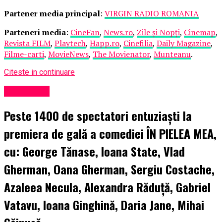
Partener media principal
:
VIRGIN RADIO ROMANIA
Parteneri media
:
CineFan
,
News.ro
,
Zile și Nopți
,
Cinemap
,
Revista FILM
,
Playtech
,
Happ.ro
,
Cinefilia
,
Daily Magazine
,
Filme-carti
,
MovieNews
,
The Movienator
,
Munteanu
.
Citeste in continuare
Eveniment
Peste 1400 de spectatori entuziaști la
premiera de gală a comediei ÎN PIELEA MEA,
cu: George Tănase, Ioana State, Vlad
Gherman, Oana Gherman, Sergiu Costache,
Azaleea Necula, Alexandra Răduță, Gabriel
Vatavu, Ioana Ginghină, Daria Jane, Mihai