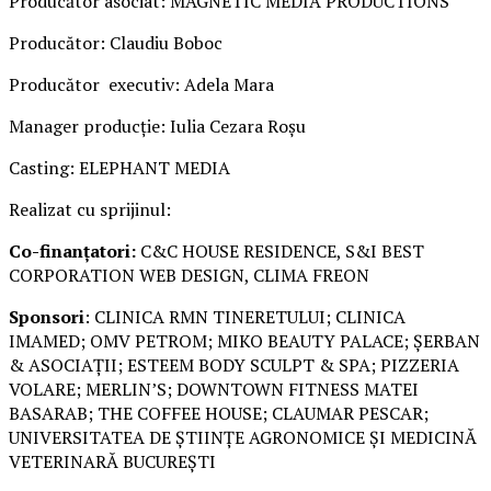
Producător asociat: MAGNETIC MEDIA PRODUCTIONS
Producător: Claudiu Boboc
Producător executiv: Adela Mara
Manager producție: Iulia Cezara Roșu
Casting: ELEPHANT MEDIA
Realizat cu sprijinul:
Co-finanțatori:
C&C HOUSE RESIDENCE, S&I BEST
CORPORATION WEB DESIGN, CLIMA FREON
Sponsori
: CLINICA RMN TINERETULUI; CLINICA
IMAMED; OMV PETROM; MIKO BEAUTY PALACE; ȘERBAN
& ASOCIAȚII; ESTEEM BODY SCULPT & SPA; PIZZERIA
VOLARE; MERLIN’S; DOWNTOWN FITNESS MATEI
BASARAB; THE COFFEE HOUSE; CLAUMAR PESCAR;
UNIVERSITATEA DE ȘTIINȚE AGRONOMICE ȘI MEDICINĂ
VETERINARĂ BUCUREȘTI