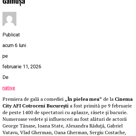
Găinușă
Publicat
acum 6 luni
pe
februarie 11, 2026
De
native
Premiera de gală a comediei
„În pielea mea”
de la
Cinema
City AFI Cotroceni București
a fost primită pe 9 februarie
de peste 1400 de spectatori cu aplauze, râsete și bucurie.
Numeroase vedete și influenceri au fost alături de actorii
George Tănase, Ioana State, Alexandra Răduță, Gabriel
Vatavu, Vlad Gherman, Oana Gherman, Sergiu Costache,