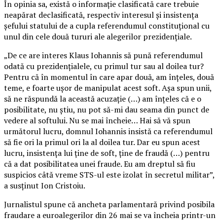
În opinia sa, există o informaţie clasificată care trebuie
neapărat declasificată, respectiv interesul şi insistenţa
şefului statului de a cupla referendumul constituţional cu
unul din cele două tururi ale alegerilor prezidenţiale.
„De ce are interes Klaus Iohannis să pună referendumul
odată cu prezidenţialele, cu primul tur sau al doilea tur?
Pentru că în momentul în care apar două, am înţeles, două
teme, e foarte uşor de manipulat acest soft. Aşa spun unii,
să ne răspundă la această acuzaţie (…) am înţeles că e o
posibilitate, nu ştiu, nu pot să-mi dau seama din punct de
vedere al softului. Nu se mai încheie… Hai să vă spun
următorul lucru, domnul Iohannis insistă ca referendumul
să fie ori la primul ori la al doilea tur. Dar eu spun acest
lucru, insistenţa lui ţine de soft, ţine de fraudă (…) pentru
că a dat posibilitatea unei fraude. Eu am dreptul să fiu
suspicios câtă vreme STS-ul este izolat în secretul militar”,
a susţinut Ion Cristoiu.
Jurnalistul spune că ancheta parlamentară privind posibila
fraudare a euroalegerilor din 26 mai se va încheia printr-un