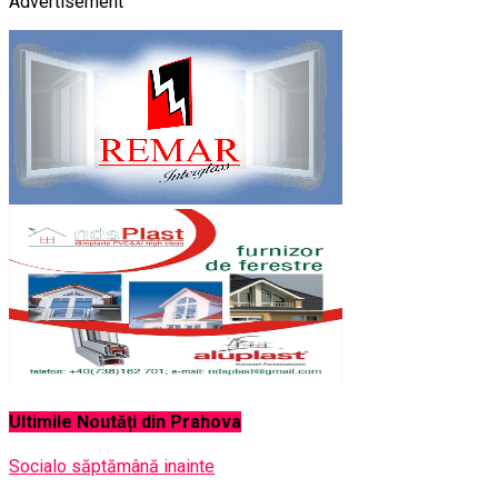
Advertisement
Ultimile Noutăți din Prahova
Social
o săptămână inainte