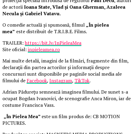
proiecția specială introdusă de regizorul
Paul Decu
, alături
de actorii
Ioana State, Vlad și Oana Gherman, Azaleea
Necula și Gabriel Vatavu.
O comedie actuală și spumoasă, filmul
„În pielea
mea”
este distribuit de T.R.I.B.E. Films.
TRAILER:
https://bit.ly/InPieleaMea
Site oficial:
inpieleamea.ro
Mai multe detalii, imagini de la filmări, fragmente din film,
declarații din partea actorilor și informații despre
concursuri sunt disponibile pe paginile social media ale
filmului de
Facebook
,
Instagram
,
TikTok
.
Adrian Pădurețu semnează imaginea filmului. De sunet s-a
ocupat Bogdan Ivanovici, de scenografie Anca Miron, iar de
costume Francisca Vass.
„În Pielea Mea”
este un film produs de: CB MOTION
PICTURES.