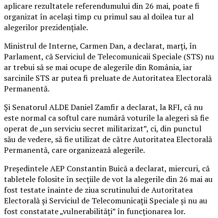
aplicare rezultatele referendumului din 26 mai, poate fi
organizat în acelaşi timp cu primul sau al doilea tur al
alegerilor prezidenţiale.
Ministrul de Interne, Carmen Dan, a declarat, marţi, în
Parlament, că Serviciul de Telecomunicaii Speciale (STS) nu
ar trebui să se mai ocupe de alegerile din România, iar
sarcinile STS ar putea fi preluate de Autoritatea Electorală
Permanentă.
Şi Senatorul ALDE Daniel Zamfir a declarat, la RFI, că nu
este normal ca softul care numără voturile la alegeri să fie
operat de „un serviciu secret militarizat”, ci, din punctul
său de vedere, să fie utilizat de către Autoritatea Electorală
Permanentă, care organizează alegerile.
Preşedintele AEP Constantin Buică a declarat, miercuri, că
tabletele folosite în secţiile de vot la alegerile din 26 mai au
fost testate înainte de ziua scrutinului de Autoritatea
Electorală şi Serviciul de Telecomunicaţii Speciale şi nu au
fost constatate „vulnerabilităţi” în funcţionarea lor.