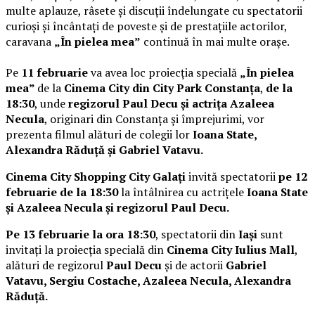
multe aplauze, râsete și discuții îndelungate cu spectatorii
curioși și încântați de poveste și de prestațiile actorilor,
caravana
„În pielea mea”
continuă în mai multe orașe.
Pe
11 februarie
va avea loc proiecția specială
„În pielea
mea”
de la
Cinema City din City Park Constanța
,
de la
18:30
, unde
regizorul Paul Decu și actrița Azaleea
Necula
, originari din Constanța și împrejurimi, vor
prezenta filmul alături de colegii lor
Ioana State,
Alexandra Răduță și Gabriel Vatavu.
Cinema City Shopping City Galați
invită spectatorii
pe 12
februarie de la 18:30
la întâlnirea cu actrițele
Ioana State
și Azaleea Necula și regizorul Paul Decu.
Pe 13 februarie la ora 18:30
, spectatorii din
Iași
sunt
invitați la proiecția specială din
Cinema City Iulius Mall
,
alături de regizorul
Paul Decu
și de actorii
Gabriel
Vatavu, Sergiu Costache, Azaleea Necula, Alexandra
Răduță.