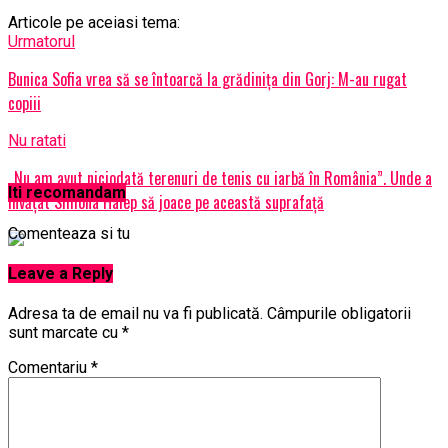
Articole pe aceiasi tema:
Urmatorul
Bunica Sofia vrea să se întoarcă la grădiniţa din Gorj: M-au rugat
copiii
Nu ratati
„Nu am avut niciodată terenuri de tenis cu iarbă în România”. Unde a
Iti recomandam
învăţat Simona Halep să joace pe această suprafaţă
Comenteaza si tu
Leave a Reply
Adresa ta de email nu va fi publicată.
Câmpurile obligatorii
sunt marcate cu
*
Comentariu
*