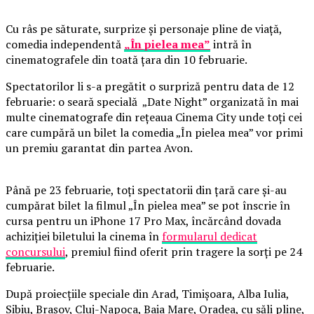
Cu râs pe săturate, surprize și personaje pline de viață,
comedia independentă
„În pielea mea”
intră în
cinematografele din toată țara din 10 februarie.
Spectatorilor li s-a pregătit o surpriză pentru data de 12
februarie: o seară specială „Date Night” organizată în mai
multe cinematografe din rețeaua Cinema City unde toți cei
care cumpără un bilet la comedia „În pielea mea” vor primi
un premiu garantat din partea Avon.
Până pe 23 februarie, toți spectatorii din țară care și-au
cumpărat bilet la filmul „În pielea mea” se pot înscrie în
cursa pentru un iPhone 17 Pro Max, încărcând dovada
achiziției biletului la cinema în
formularul dedicat
concursului
, premiul fiind oferit prin tragere la sorți pe 24
februarie.
După proiecțiile speciale din Arad, Timișoara, Alba Iulia,
Sibiu, Brașov, Cluj-Napoca, Baia Mare, Oradea, cu săli pline,