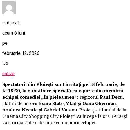
Publicat
acum 6 luni
pe
februarie 12, 2026
De
native
Spectatorii din Ploiești sunt invitați pe 18 februarie, de
la 18:30, la o întâlnire specială cu o parte din membrii
echipei comediei „În pielea mea”:
regizorul
Paul Decu
,
alături de actorii
Ioana State, Vlad și Oana Gherman,
Azaleea Necula și Gabriel Vatavu.
Proiecția filmului de la
Cinema City Shopping City Ploiești va începe la ora 19:00 și
va fi urmată de o discuție cu membrii echipei.