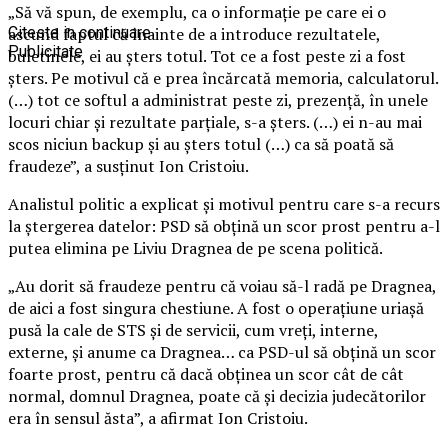
„Să vă spun, de exemplu, ca o informaţie pe care ei o
ascund faptul că înainte de a introduce rezultatele,
Citeste in continuare
Publicitate
buletinele, ei au şters totul. Tot ce a fost peste zi a fost
şters. Pe motivul că e prea încărcată memoria, calculatorul.
(…) tot ce softul a administrat peste zi, prezenţă, în unele
locuri chiar şi rezultate parţiale, s-a şters. (…) ei n-au mai
scos niciun backup şi au şters totul (…) ca să poată să
fraudeze”, a susţinut Ion Cristoiu.
Analistul politic a explicat şi motivul pentru care s-a recurs
la ştergerea datelor: PSD să obţină un scor prost pentru a-l
putea elimina pe Liviu Dragnea de pe scena politică.
„Au dorit să fraudeze pentru că voiau să-l radă pe Dragnea,
de aici a fost singura chestiune. A fost o operaţiune uriaşă
pusă la cale de STS şi de servicii, cum vreţi, interne,
externe, şi anume ca Dragnea… ca PSD-ul să obţină un scor
foarte prost, pentru că dacă obţinea un scor cât de cât
normal, domnul Dragnea, poate că şi decizia judecătorilor
era în sensul ăsta”, a afirmat Ion Cristoiu.