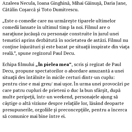
Azaleea Necula, Ioana Ginghină, Mihai Găinușă, Daria Jane,
Cătălin Coșarcă și Toto Dumitrescu.
„Este o comedie care nu urmărește tiparele ultimelor
comedii lansate în ultimul timp la noi. Filmul are o
narațiune jucăușă cu personaje construite în jurul unei
tematici aprins dezbătută în societatea de astăzi. Filmul nu
conține înjurături și este bazat pe situații inspirate din viața
reală.”, spune regizorul Paul Decu.
Echipa filmului
„În pielea mea”
, scris și regizat de Paul
Decu, propune spectatorilor o abordare amuzantă a unei
situații des întâlnite în micile certuri dintr-un cuplu:
pentru cine e mai greu/ mai ușor. În urma unei provocări pe
care patru cupluri de prieteni o duc la bun sfârșit, după
multe peripeții, într-un weekend, personajele ajung să
câștige o altă viziune despre relațiile lor, lăsând deoparte
presupunerile, orgoliile și preconcepțiile, pentru a încerca
să comunice mai bine între ei.