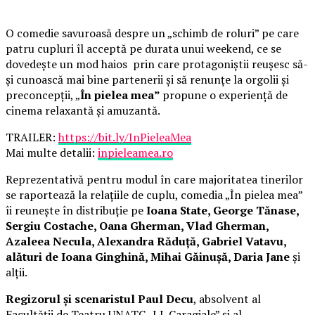
O comedie savuroasă despre un „schimb de roluri” pe care
patru cupluri îl acceptă pe durata unui weekend, ce se
dovedește un mod haios prin care protagoniștii reușesc să-
și cunoască mai bine partenerii și să renunțe la orgolii și
preconcepții, „
În pielea mea”
propune o experiență de
cinema relaxantă și amuzantă.
TRAILER:
https://bit.ly/InPieleaMea
Mai multe detalii:
inpieleamea.ro
Reprezentativă pentru modul în care majoritatea tinerilor
se raportează la relațiile de cuplu, comedia „În pielea mea”
îi reunește în distribuție pe
Ioana State, George Tănase,
Sergiu Costache, Oana Gherman, Vlad Gherman,
Azaleea Necula, Alexandra Răduță, Gabriel Vatavu,
alături de Ioana Ginghină, Mihai Găinușă, Daria Jane
și
alții.
Regizorul și scenaristul Paul Decu
, absolvent al
Facultății de Teatru UNATC „I.L.Caragiale” și al