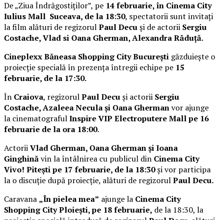
De „Ziua Îndrăgostiților”, pe
14 februarie, în Cinema City
Iulius Mall Suceava, de la 18:30
, spectatorii sunt invitați
la film alături de regizorul
Paul Decu
și de actorii
Sergiu
Costache, Vlad si Oana Gherman, Alexandra Răduță.
Cineplexx Băneasa Shopping City București
găzduiește o
proiecție specială în prezența întregii echipe pe
15
februarie, de la 17:30.
În
Craiova
, regizorul
Paul Decu
și actorii
Sergiu
Costache, Azaleea Necula și Oana Gherman
vor ajunge
la cinematograful
Inspire VIP Electroputere Mall pe 16
februarie de la ora 18:00
.
Actorii
Vlad Gherman, Oana Gherman și Ioana
Ginghină
vin la întâlnirea cu publicul din
Cinema City
Vivo! Pitești pe 17 februarie, de la 18:30
și vor participa
la o discuție după proiecție, alături de regizorul
Paul Decu.
Caravana
„În pielea mea”
ajunge la
Cinema City
Shopping City Ploiești, pe 18 februarie,
de la 18:30, la