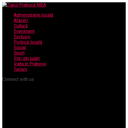
Administrație locală
Afaceri
Cultură
Eveniment
Exclusiv
Politică locală
Social
Sport
Știri din județ
Viața în Prahova
Turism
Connect with us