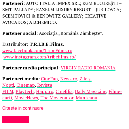
Parteneri
: AUTO ITALIA IMPEX SRL; KGM BUCUREȘTI –
SMT PALLADY; RAZELM LUXURY RESORT – JURILOVCA;
SCEMTOVICI & BENOWITZ GALLERY; CREATIVE
AVOCADOS; ALCHEMICO.
Partener social
: Asociația „România Zâmbește”.
Distribuitor:
T.R.I.B.E. Films
.
www.facebook.com/TribeFilms.ro
–
www.instagram.com/tribefilms.ro/
Partener media principal
:
VIRGIN RADIO ROMANIA
Parteneri media
:
CineFan
,
News.ro
,
Zile și
Nopți
,
Cinemap
,
Revista
FILM
,
Playtech
,
Happ.ro
,
Cinefilia
,
Daily Magazine
,
Filme-
carti
,
MovieNews
,
The Movienator
,
Munteanu
.
Citeste in continuare
Eveniment