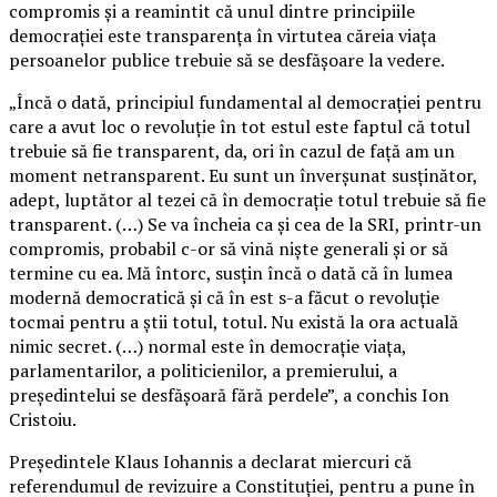
compromis şi a reamintit că unul dintre principiile
democraţiei este transparenţa în virtutea căreia viaţa
persoanelor publice trebuie să se desfăşoare la vedere.
„Încă o dată, principiul fundamental al democraţiei pentru
care a avut loc o revoluţie în tot estul este faptul că totul
trebuie să fie transparent, da, ori în cazul de faţă am un
moment netransparent. Eu sunt un înverşunat susţinător,
adept, luptător al tezei că în democraţie totul trebuie să fie
transparent. (…) Se va încheia ca şi cea de la SRI, printr-un
compromis, probabil c-or să vină nişte generali şi or să
termine cu ea. Mă întorc, susţin încă o dată că în lumea
modernă democratică şi că în est s-a făcut o revoluţie
tocmai pentru a ştii totul, totul. Nu există la ora actuală
nimic secret. (…) normal este în democraţie viaţa,
parlamentarilor, a politicienilor, a premierului, a
preşedintelui se desfăşoară fără perdele”, a conchis Ion
Cristoiu.
Preşedintele Klaus Iohannis a declarat miercuri că
referendumul de revizuire a Constituţiei, pentru a pune în