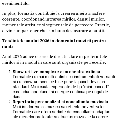
evenimentului.
In plus, formatia contribuie la crearea unei atmosfere
coerente, coordonand intrarea mirilor, dansul mirilor,
momentele artistice si segmentele de petrecere. Practic,
devine un partener cheie in buna desfasurare a nuntii.
Tendintele anului 2026 in domeniul muzicii pentru
nunti
Anul 2026 aduce o serie de directii clare in preferintele
mirilor si in modul in care sunt organizate petrecerile:
Show-uri live complexe si orchestra extinsa
Formatiile cu mai multi solisti, cu instrumentisti versatili
si cu show-uri scenice bine puse la punct devin un
standard. Mirii cauta experiente de tip “mini-concert”,
care aduc spectacol si energie continua pe ringul de
dans.
Repertoriu personalizat si consultanta muzicala
Mirii isi doresc ca muzica sa reflecte povestea lor.
Formatiile care ofera sedinte de consultanta, adaptari
ale pieselor preferate si structuri muzicale la cerere