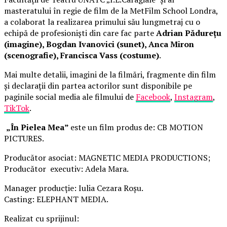
masteratului în regie de film de la MetFilm School Londra,
a colaborat la realizarea primului său lungmetraj cu o
echipă de profesioniști din care fac parte
Adrian Pădurețu
(imagine), Bogdan Ivanovici (sunet), Anca Miron
(scenografie), Francisca Vass (costume)
.
Mai multe detalii, imagini de la filmări, fragmente din film
și declarații din partea actorilor sunt disponibile pe
paginile social media ale filmului de
Facebook
,
Instagram
,
TikTok
.
„În Pielea Mea”
este un film produs de: CB MOTION
PICTURES.
Producător asociat: MAGNETIC MEDIA PRODUCTIONS;
Producător executiv: Adela Mara.
Manager producție: Iulia Cezara Roșu.
Casting: ELEPHANT MEDIA.
Realizat cu sprijinul: