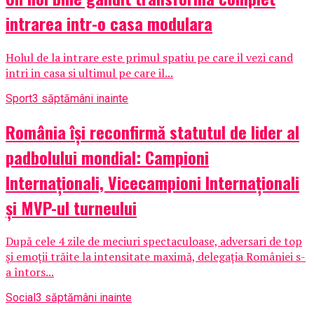
intrarea intr-o casa modulara
Holul de la intrare este primul spatiu pe care il vezi cand
intri in casa si ultimul pe care il...
Sport
3 săptămâni inainte
România își reconfirmă statutul de lider al
padbolului mondial: Campioni
Internaționali, Vicecampioni Internaționali
și MVP-ul turneului
După cele 4 zile de meciuri spectaculoase, adversari de top
și emoții trăite la intensitate maximă, delegația României s-
a întors...
Social
3 săptămâni inainte