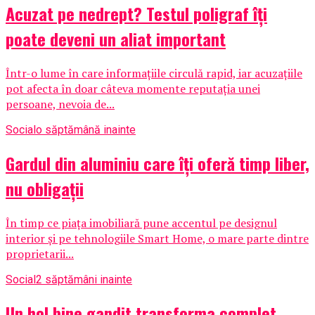
Acuzat pe nedrept? Testul poligraf îţi
poate deveni un aliat important
Într-o lume în care informațiile circulă rapid, iar acuzațiile
pot afecta în doar câteva momente reputația unei
persoane, nevoia de...
Social
o săptămână inainte
Gardul din aluminiu care îți oferă timp liber,
nu obligații
În timp ce piața imobiliară pune accentul pe designul
interior și pe tehnologiile Smart Home, o mare parte dintre
proprietarii...
Social
2 săptămâni inainte
Un hol bine gandit transforma complet