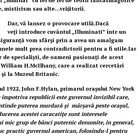
fi „luminat” cu fel de fel de teorii fantasmagorice
 misticism sau alte…vrăjitorii.
Dar, vă lansez o provocare utilă.Dacă
veți introduce cuvântul „Illuminati” într-un
siguranț
ă vom
sfârși prin a avea un amalgam
nele mult prea contradictorii pentru a fi utile.Iar
ar de specialiști, de oameni pasionați de acest
 William H.McIlhany, care a realizat cercetări
și la Muzeul Britanic.
l 1922, John F.Hylan, primarul orașului New York
mpotriva republicii este guvernul invizibil care,
 întinde puterea murdară și mârșavă peste orașul,
ucerea acestei caracatițe sunt interesele
ui mic grup de bănci puternic denumite, în general,
uc practic guvernul american, folosindu-l pentru