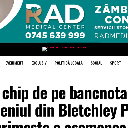
EVENIMENT
EXCLUSIV
POLITICĂ LOCALĂ
SOCIAL
SPORT
l chip de pe bancnota
Geniul din Bletchley 
primeşte o asemenea