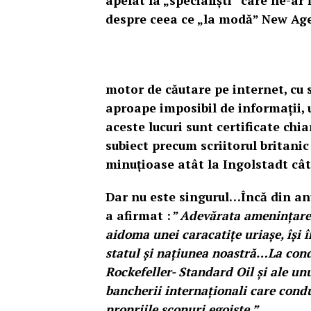
apelat la „specialiști” care ne-ar 
despre ceea ce „la modă” New Age,
motor de căutare pe internet, cu 
aproape imposibil de informații, u
aceste lucuri sunt certificate chi
subiect precum scriitorul britanic
minuțioase atât la Ingolstadt cât 
Dar nu este singurul…Încă din anu
a afirmat :
” Adevărata amenințare î
aidoma unei caracatițe uriașe, își
statul și națiunea noastră…La cond
Rockefeller- Standard Oil și ale un
bancherii internaționali care cond
propriile scopuri egoiste.”