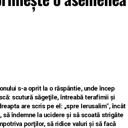
onului s-a oprit la o răspântie, unde încep
că: scutură săgeţile, întreabă terafimii şi
dreapta are scris pe el: „spre Ierusalim”, încât
i, să îndemne la ucidere şi să scoată strigăte
otriva porţilor, să ridice valuri şi să facă