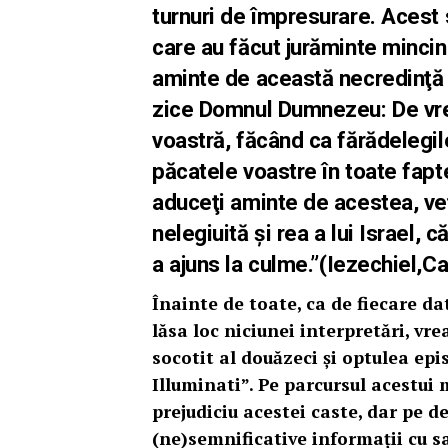
turnuri de împresurare. Acest 
care au făcut jurăminte mincin
aminte de această necredinţă a
zice Domnul Dumnezeu: De vre
voastră, făcând ca fărădelegile
păcatele voastre în toate fapt
aduceţi aminte de acestea, veţ
nelegiuită şi rea a lui Israel, 
a ajuns la culme.”(
Iezechiel,Ca
Înainte de toate, ca de fiecare d
lăsa loc niciunei interpretări, vre
socotit al douăzeci şi optulea epi
Illuminati”. Pe parcursul acestui 
prejudiciu acestei caste, dar pe d
(ne)semnificative informa
ţii
cu sa