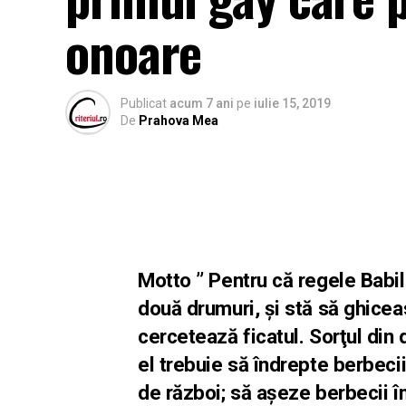
onoare
Publicat
acum 7 ani
pe
iulie 15, 2019
De
Prahova Mea
Motto ” Pentru că regele Babil
două drumuri, şi stă să ghiceas
cercetează ficatul. Sorţul din 
el trebuie să îndrepte berbeci
de război; să aşeze berbecii împ