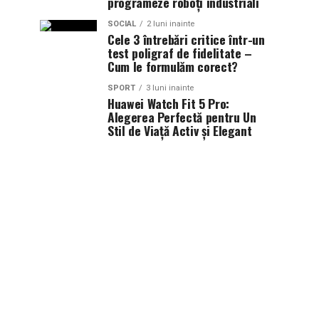
programeze roboți industriali
SOCIAL
2 luni inainte
Cele 3 întrebări critice într-un
test poligraf de fidelitate –
Cum le formulăm corect?
SPORT
3 luni inainte
Huawei Watch Fit 5 Pro:
Alegerea Perfectă pentru Un
Stil de Viață Activ și Elegant