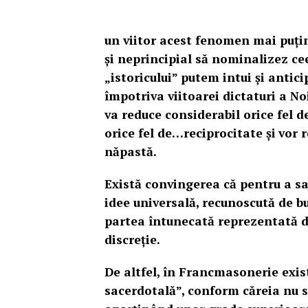
un viitor acest fenomen mai puți
și neprincipial să nominalizez cee
„istoricului” putem intui și antici
împotriva viitoarei dictaturi a No
va reduce considerabil orice fel d
orice fel de…reciprocitate și
vor 
năpastă.
Există convingerea că pentru a sa
idee universală, recunoscută de bu
partea întunecată reprezentată d
discreție.
De altfel, în Francmasonerie exis
sacerdotală”, conform căreia nu s