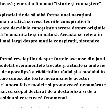
ghează general a fi numai ”istorie și cunoaștere”
pirației tinde să aibă forma unei narațiuni
rma narativă servesc teoriile conspirației în
i care dezvăluie cunoștințe secrete despre originile
ză în umanitate și în natură. Aceasta se referă în
i mai largi despre marile conspirații, sistemice
 formă revelațiilor despre forțele ascunse din jurul
odelat evenimentele trecute și actuale și unde ne
l de apocalipsă a rădăcinilor răului și a modului în
rebuie cunoscute toate mecanismele acestor
vesc” unora false modele și promovează nenumărate
i, cu scopul declarat de a destabiliza si de a
ă asiduu și cercetează fenomenul.