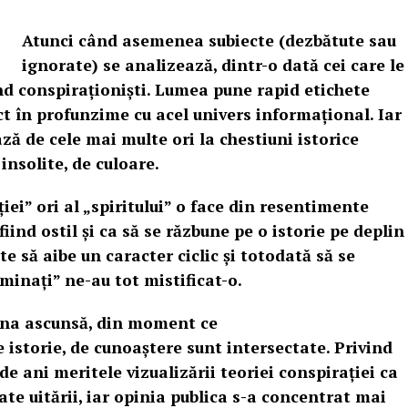
Atunci când asemenea subiecte (dezbătute sau
ignorate) se
analizează, dintr-o dată cei care le
ind conspiraționiști. Lumea pune rapid etichete
ct în profunzime cu acel univers informațional. Iar
ază de cele mai multe ori la chestiuni istorice
insolite, de culoare.
ţiei” ori al „spiritului” o face din resentimente
iind ostil şi ca să se răzbune pe o istorie pe deplin
e să aibe un caracter ciclic și totodată să se
minați” ne-au tot mistificat-o.
 una ascunsă, din moment ce
 istorie, de cunoaștere sunt intersectate. Privind
de ani meritele vizualizării teoriei conspirației ca
ate uitării, iar opinia publica s-a concentrat mai