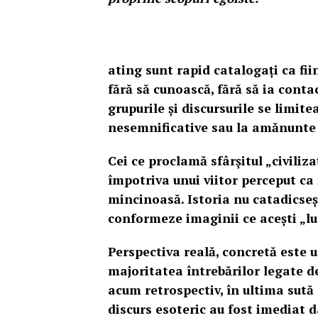
ating sunt rapid catalogați ca fi
fără să cunoască, fără să ia conta
grupurile și discursurile se limite
nesemnificative sau la am
ănunte 
Cei ce proclamă sfârşitul „civiliza
împotriva unui viitor perceput ca f
mincinoasă. Istoria nu catadicseșt
conformeze imaginii ce acești „lu
Perspectiva reală, concretă este
majoritatea întrebărilor legate de
acum retrospectiv, în ultima sută 
discurs esoteric au fost imediat d