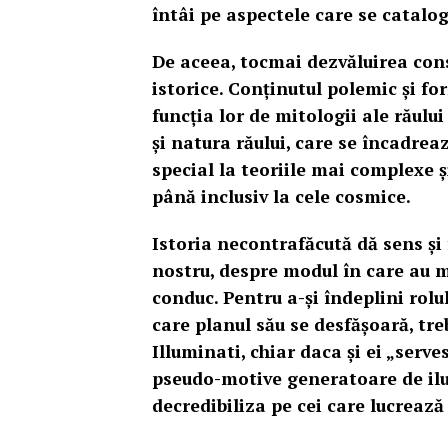
întâi pe aspectele care se catalo
De aceea, tocmai dezvăluirea cons
istorice. Conținutul polemic și fo
funcția lor de mitologii ale răulu
și natura răului, care se încadrea
special la teoriile mai complexe ș
până inclusiv la cele cosmice.
Istoria necontrafăcută
dă sens și
nostru, despre modul în care au m
conduc. Pentru a-și îndeplini rolu
care planul său se desfășoară, t
Illuminati, chiar daca și ei „ser
pseudo-motive generatoare de iluzi
decredibiliza pe cei care lucreaz