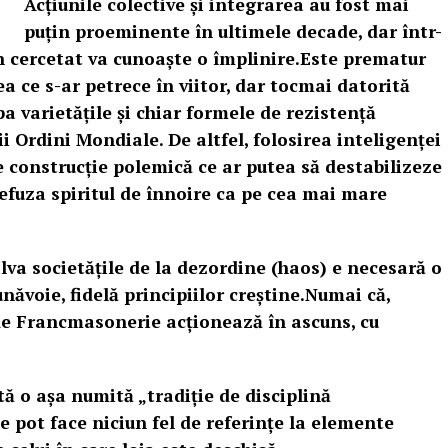
Acțiunile colective și integrarea au fost mai
puțin proeminente în ultimele decade, dar într-
n cercetat va cunoaște o împlinire.Este prematur
a ce s-ar petrece în viitor, dar tocmai datorită
pa varietățile și chiar formele de rezistență
ii Ordini Mondiale. De altfel, folosirea inteligenței
e construcție polemică ce ar putea să destabilizeze
refuza spiritul de înnoire ca pe cea mai mare
lva societăţile de la dezordine (haos) e necesară o
năvoie, fidelă principiilor creștine.Numai că,
e Francmasonerie acționează în ascuns, cu
tă o așa numită „tradiţie de disciplină
e pot face niciun fel de referinţe la elemente