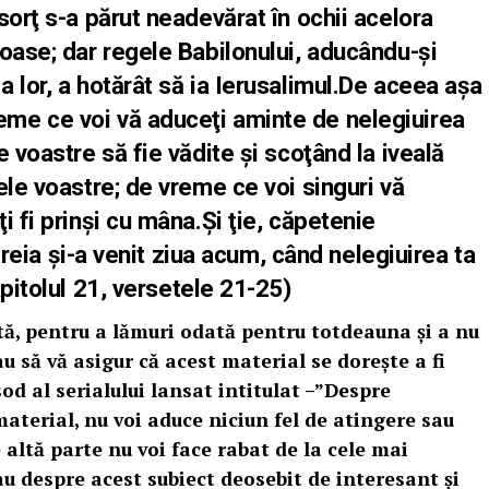
sorţ s-a părut neadevărat în ochii acelora
oase; dar regele Babilonului, aducându-şi
 lor, a hotărât să ia Ierusalimul.De aceea aşa
me ce voi vă aduceţi aminte de nelegiuirea
 voastre să fie vădite şi scoţând la iveală
ele voastre; de vreme ce voi singuri vă
i fi prinşi cu mâna.Şi ţie, căpetenie
căreia şi-a venit ziua acum, când nelegiuirea ta
pitolul 21,
versetele 21-25)
ată, pentru a lămuri odată pentru totdeauna și a nu
au să vă asigur că acest material se dorește a fi
sod al serialului lansat intitulat –”Despre
material, nu voi aduce niciun fel de atingere sau
e altă parte nu voi face rabat de la cele mai
u despre acest subiect deosebit de interesant și