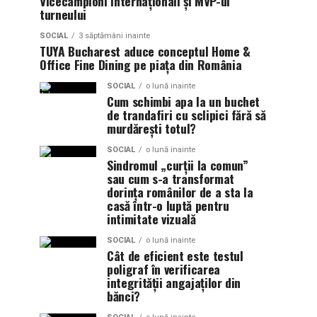
Vicecampioni Internaționali și MVP-ul
turneului
SOCIAL
3 săptămâni inainte
TUYA Bucharest aduce conceptul Home &
Office Fine Dining pe piața din România
SOCIAL
o lună inainte
Cum schimbi apa la un buchet
de trandafiri cu sclipici fără să
murdărești totul?
SOCIAL
o lună inainte
Sindromul „curții la comun”
sau cum s-a transformat
dorința românilor de a sta la
casă într-o luptă pentru
intimitate vizuală
SOCIAL
o lună inainte
Cât de eficient este testul
poligraf în verificarea
integrității angajaților din
bănci?