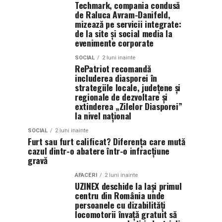
Techmark, compania condusă
de Raluca Avram-Danifeld,
mizează pe servicii integrate:
de la site și social media la
evenimente corporate
SOCIAL
2 luni inainte
RePatriot recomandă
includerea diasporei în
strategiile locale, județene și
regionale de dezvoltare și
extinderea „Zilelor Diasporei”
la nivel național
SOCIAL
2 luni inainte
Furt sau furt calificat? Diferența care mută
cazul dintr-o abatere într-o infracțiune
gravă
AFACERI
2 luni inainte
UZINEX deschide la Iași primul
centru din România unde
persoanele cu dizabilități
locomotorii învață gratuit să