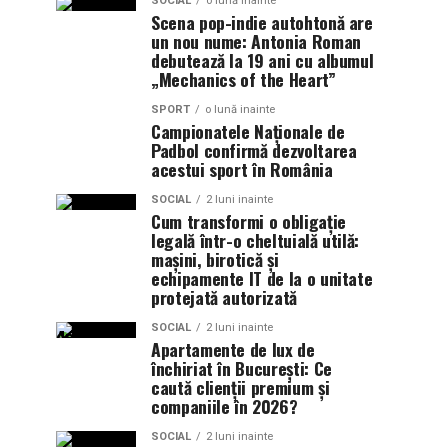
SOCIAL
o lună inainte
Scena pop-indie autohtonă are
un nou nume: Antonia Roman
debutează la 19 ani cu albumul
„Mechanics of the Heart”
SPORT
o lună inainte
Campionatele Naționale de
Padbol confirmă dezvoltarea
acestui sport în România
SOCIAL
2 luni inainte
Cum transformi o obligație
legală într-o cheltuială utilă:
mașini, birotică și
echipamente IT de la o unitate
protejată autorizată
SOCIAL
2 luni inainte
Apartamente de lux de
închiriat în București: Ce
caută clienții premium și
companiile în 2026?
SOCIAL
2 luni inainte