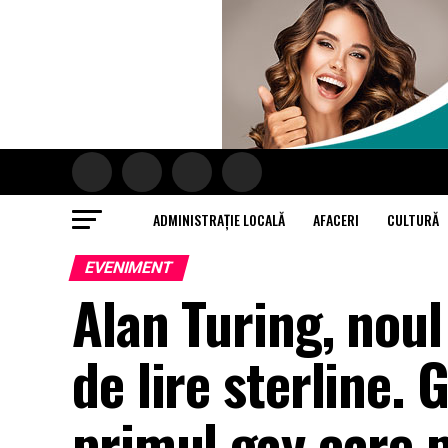
ADMINISTRAȚIE LOCALĂ
AFACERI
CULTURĂ
EVENIMENT
Alan Turing, nou
de lire sterline. 
primul gay care 