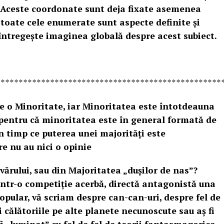
 Aceste coordonate sunt deja fixate asemenea
 toate cele enumerate sunt aspecte definite și
întregește imaginea globală despre acest subiect.
**************************************************
e o Minoritate, iar Minoritatea este întotdeauna
pentru că minoritatea este în general formată de
în timp ce puterea unei majorități este
re nu au nici o opinie
ărului, sau din Majoritatea „duşilor de nas”?
 într-o competiție acerbă, directă antagonistă una
 popular, vă scriam despre can-can-uri, despre fel de
i călătoriile pe alte planete necunoscute sau aș fi