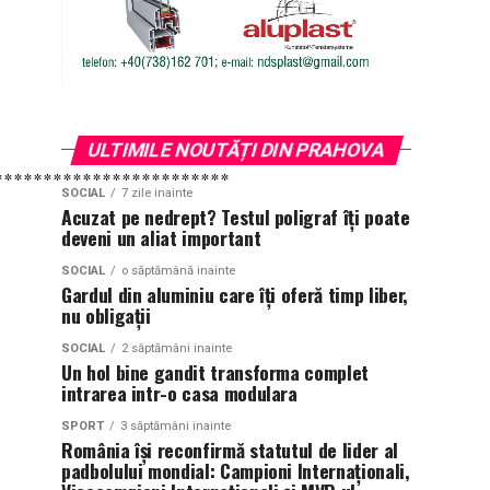
ULTIMILE NOUTĂȚI DIN PRAHOVA
************************
SOCIAL
7 zile inainte
Acuzat pe nedrept? Testul poligraf îţi poate
deveni un aliat important
SOCIAL
o săptămână inainte
Gardul din aluminiu care îți oferă timp liber,
nu obligații
SOCIAL
2 săptămâni inainte
Un hol bine gandit transforma complet
intrarea intr-o casa modulara
SPORT
3 săptămâni inainte
România își reconfirmă statutul de lider al
padbolului mondial: Campioni Internaționali,