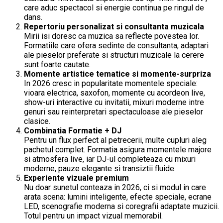
care aduc spectacol si energie continua pe ringul de
dans.
Repertoriu personalizat si consultanta muzicala
Mirii isi doresc ca muzica sa reflecte povestea lor.
Formatiile care ofera sedinte de consultanta, adaptari
ale pieselor preferate si structuri muzicale la cerere
sunt foarte cautate.
Momente artistice tematice si momente-surpriza
In 2026 cresc in popularitate momentele speciale:
vioara electrica, saxofon, momente cu acordeon live,
show-uri interactive cu invitatii, mixuri moderne intre
genuri sau reinterpretari spectaculoase ale pieselor
clasice.
Combinatia Formatie + DJ
Pentru un flux perfect al petrecerii, multe cupluri aleg
pachetul complet. Formatia asigura momentele majore
si atmosfera live, iar DJ-ul completeaza cu mixuri
moderne, pauze elegante si transiztii fluide.
Experiente vizuale premium
Nu doar sunetul conteaza in 2026, ci si modul in care
arata scena: lumini inteligente, efecte speciale, ecrane
LED, scenografie moderna si coregrafii adaptate muzicii.
Totul pentru un impact vizual memorabil.