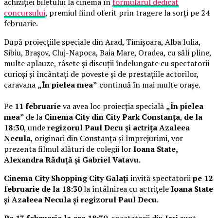
achiziției biletului la cinema în
formularul dedicat
concursului
, premiul fiind oferit prin tragere la sorți pe 24
februarie.
După proiecțiile speciale din Arad, Timișoara, Alba Iulia,
Sibiu, Brașov, Cluj-Napoca, Baia Mare, Oradea, cu săli pline,
multe aplauze, râsete și discuții îndelungate cu spectatorii
curioși și încântați de poveste și de prestațiile actorilor,
caravana
„În pielea mea”
continuă în mai multe orașe.
Pe
11 februarie
va avea loc proiecția specială
„În pielea
mea”
de la
Cinema City din City Park Constanța
,
de la
18:30
, unde
regizorul Paul Decu și actrița Azaleea
Necula
, originari din Constanța și împrejurimi, vor
prezenta filmul alături de colegii lor
Ioana State,
Alexandra Răduță și Gabriel Vatavu.
Cinema City Shopping City Galați
invită spectatorii
pe 12
februarie de la 18:30
la întâlnirea cu actrițele
Ioana State
și Azaleea Necula și regizorul Paul Decu.