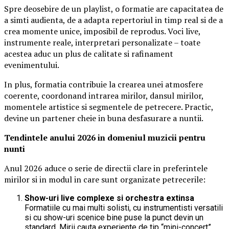
Spre deosebire de un playlist, o formatie are capacitatea de
a simti audienta, de a adapta repertoriul in timp real si de a
crea momente unice, imposibil de reprodus. Voci live,
instrumente reale, interpretari personalizate – toate
acestea aduc un plus de calitate si rafinament
evenimentului.
In plus, formatia contribuie la crearea unei atmosfere
coerente, coordonand intrarea mirilor, dansul mirilor,
momentele artistice si segmentele de petrecere. Practic,
devine un partener cheie in buna desfasurare a nuntii.
Tendintele anului 2026 in domeniul muzicii pentru
nunti
Anul 2026 aduce o serie de directii clare in preferintele
mirilor si in modul in care sunt organizate petrecerile:
Show-uri live complexe si orchestra extinsa
Formatiile cu mai multi solisti, cu instrumentisti versatili
si cu show-uri scenice bine puse la punct devin un
standard. Mirii cauta experiente de tip “mini-concert”,