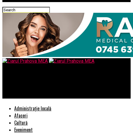
Ziarul Prahova MEA
Iridex Group Plastic anunta receptia la finalizarea lucrarilor de
canalizare in judetul Giurgiu, localitatea Toporu
Administrație locală
Afaceri
Cultură
Eveniment