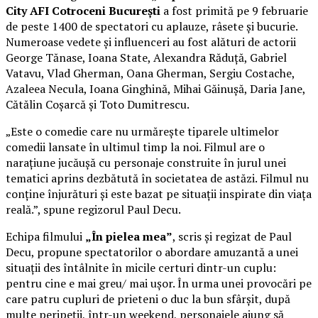
City AFI Cotroceni București
a fost primită pe 9 februarie
de peste 1400 de spectatori cu aplauze, râsete și bucurie.
Numeroase vedete și influenceri au fost alături de actorii
George Tănase, Ioana State, Alexandra Răduță, Gabriel
Vatavu, Vlad Gherman, Oana Gherman, Sergiu Costache,
Azaleea Necula, Ioana Ginghină, Mihai Găinușă, Daria Jane,
Cătălin Coșarcă și Toto Dumitrescu.
„Este o comedie care nu urmărește tiparele ultimelor
comedii lansate în ultimul timp la noi. Filmul are o
narațiune jucăușă cu personaje construite în jurul unei
tematici aprins dezbătută în societatea de astăzi. Filmul nu
conține înjurături și este bazat pe situații inspirate din viața
reală.”, spune regizorul Paul Decu.
Echipa filmului
„În pielea mea”
, scris și regizat de Paul
Decu, propune spectatorilor o abordare amuzantă a unei
situații des întâlnite în micile certuri dintr-un cuplu:
pentru cine e mai greu/ mai ușor. În urma unei provocări pe
care patru cupluri de prieteni o duc la bun sfârșit, după
multe peripeții, într-un weekend, personajele ajung să