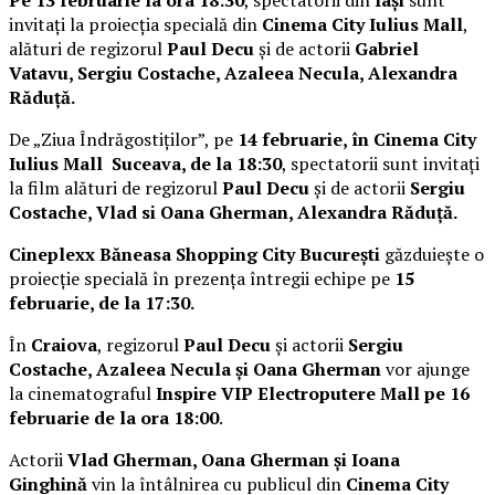
Pe 13 februarie la ora 18:30
, spectatorii din
Iași
sunt
invitați la proiecția specială din
Cinema City Iulius Mall
,
alături de regizorul
Paul Decu
și de actorii
Gabriel
Vatavu, Sergiu Costache, Azaleea Necula, Alexandra
Răduță.
De „Ziua Îndrăgostiților”, pe
14 februarie, în Cinema City
Iulius Mall Suceava, de la 18:30
, spectatorii sunt invitați
la film alături de regizorul
Paul Decu
și de actorii
Sergiu
Costache, Vlad si Oana Gherman, Alexandra Răduță.
Cineplexx Băneasa Shopping City București
găzduiește o
proiecție specială în prezența întregii echipe pe
15
februarie, de la 17:30.
În
Craiova
, regizorul
Paul Decu
și actorii
Sergiu
Costache, Azaleea Necula și Oana Gherman
vor ajunge
la cinematograful
Inspire VIP Electroputere Mall pe 16
februarie de la ora 18:00
.
Actorii
Vlad Gherman, Oana Gherman și Ioana
Ginghină
vin la întâlnirea cu publicul din
Cinema City