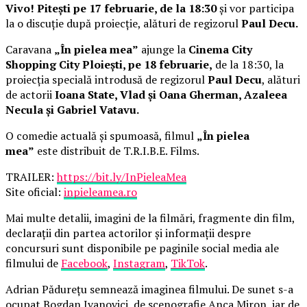
Vivo! Pitești pe 17 februarie, de la 18:30
și vor participa
la o discuție după proiecție, alături de regizorul
Paul Decu.
Caravana
„În pielea mea”
ajunge la
Cinema City
Shopping City Ploiești, pe 18 februarie,
de la 18:30, la
proiecția specială introdusă de regizorul
Paul Decu
, alături
de actorii
Ioana State, Vlad și Oana Gherman, Azaleea
Necula și Gabriel Vatavu.
O comedie actuală și spumoasă, filmul
„În pielea
mea”
este distribuit de T.R.I.B.E. Films.
TRAILER:
https://bit.ly/InPieleaMea
Site oficial:
inpieleamea.ro
Mai multe detalii, imagini de la filmări, fragmente din film,
declarații din partea actorilor și informații despre
concursuri sunt disponibile pe paginile social media ale
filmului de
Facebook
,
Instagram
,
TikTok
.
Adrian Pădurețu semnează imaginea filmului. De sunet s-a
ocupat Bogdan Ivanovici, de scenografie Anca Miron, iar de