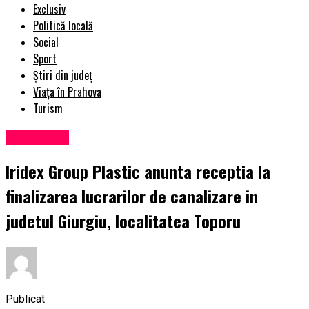
Exclusiv
Politică locală
Social
Sport
Știri din județ
Viața în Prahova
Turism
Eveniment
Iridex Group Plastic anunta receptia la
finalizarea lucrarilor de canalizare in
judetul Giurgiu, localitatea Toporu
Publicat