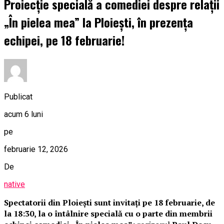
Proiecție specială a comediei despre relații
„În pielea mea” la Ploiești, în prezența
echipei, pe 18 februarie!
Publicat
acum 6 luni
pe
februarie 12, 2026
De
native
Spectatorii din Ploiești sunt invitați pe 18 februarie, de
la 18:30, la o întâlnire specială cu o parte din membrii