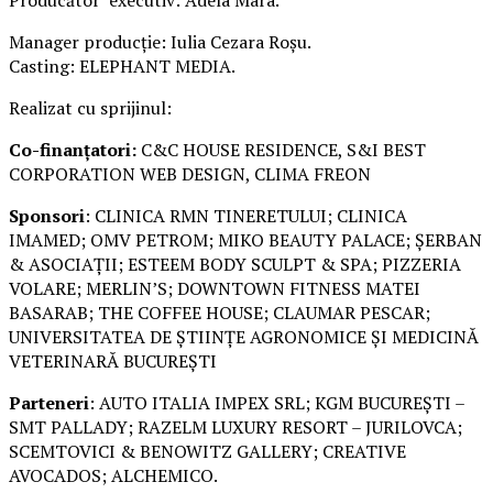
Manager producție: Iulia Cezara Roșu.
Casting: ELEPHANT MEDIA.
Realizat cu sprijinul:
Co-finanțatori:
C&C HOUSE RESIDENCE, S&I BEST
CORPORATION WEB DESIGN, CLIMA FREON
Sponsori
: CLINICA RMN TINERETULUI; CLINICA
IMAMED; OMV PETROM; MIKO BEAUTY PALACE; ȘERBAN
& ASOCIAȚII; ESTEEM BODY SCULPT & SPA; PIZZERIA
VOLARE; MERLIN’S; DOWNTOWN FITNESS MATEI
BASARAB; THE COFFEE HOUSE; CLAUMAR PESCAR;
UNIVERSITATEA DE ȘTIINȚE AGRONOMICE ȘI MEDICINĂ
VETERINARĂ BUCUREȘTI
Parteneri
: AUTO ITALIA IMPEX SRL; KGM BUCUREȘTI –
SMT PALLADY; RAZELM LUXURY RESORT – JURILOVCA;
SCEMTOVICI & BENOWITZ GALLERY; CREATIVE
AVOCADOS; ALCHEMICO.