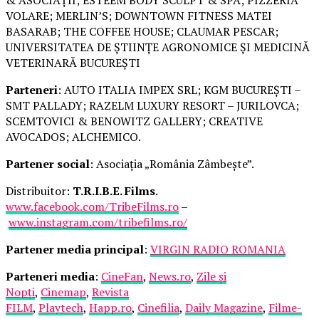
& ASOCIAȚII; ESTEEM BODY SCULPT & SPA; PIZZERIA
VOLARE; MERLIN’S; DOWNTOWN FITNESS MATEI
BASARAB; THE COFFEE HOUSE; CLAUMAR PESCAR;
UNIVERSITATEA DE ȘTIINȚE AGRONOMICE ȘI MEDICINĂ
VETERINARĂ BUCUREȘTI
Parteneri
: AUTO ITALIA IMPEX SRL; KGM BUCUREȘTI –
SMT PALLADY; RAZELM LUXURY RESORT – JURILOVCA;
SCEMTOVICI & BENOWITZ GALLERY; CREATIVE
AVOCADOS; ALCHEMICO.
Partener social
: Asociația „România Zâmbește”.
Distribuitor:
T.R.I.B.E. Films
.
www.facebook.com/TribeFilms.ro
–
www.instagram.com/tribefilms.ro/
Partener media principal
:
VIRGIN RADIO ROMANIA
Parteneri media
:
CineFan
,
News.ro
,
Zile și
Nopți
,
Cinemap
,
Revista
FILM
,
Playtech
,
Happ.ro
,
Cinefilia
,
Daily Magazine
,
Filme-