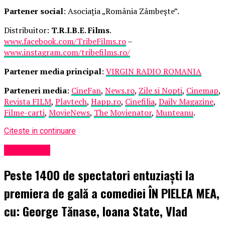
Partener social
: Asociația „România Zâmbește”.
Distribuitor:
T.R.I.B.E. Films
.
www.facebook.com/TribeFilms.ro
–
www.instagram.com/tribefilms.ro/
Partener media principal
:
VIRGIN RADIO ROMANIA
Parteneri media
:
CineFan
,
News.ro
,
Zile și Nopți
,
Cinemap
,
Revista FILM
,
Playtech
,
Happ.ro
,
Cinefilia
,
Daily Magazine
,
Filme-carti
,
MovieNews
,
The Movienator
,
Munteanu
.
Citeste in continuare
Eveniment
Peste 1400 de spectatori entuziaști la
premiera de gală a comediei ÎN PIELEA MEA,
cu: George Tănase, Ioana State, Vlad