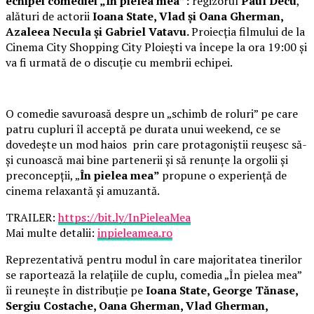
echipei comediei „În pielea mea”:
regizorul
Paul Decu
,
alături de actorii
Ioana State, Vlad și Oana Gherman,
Azaleea Necula și Gabriel Vatavu.
Proiecția filmului de la
Cinema City Shopping City Ploiești va începe la ora 19:00 și
va fi urmată de o discuție cu membrii echipei.
O comedie savuroasă despre un „schimb de roluri” pe care
patru cupluri îl acceptă pe durata unui weekend, ce se
dovedește un mod haios prin care protagoniștii reușesc să-
și cunoască mai bine partenerii și să renunțe la orgolii și
preconcepții, „
În pielea mea”
propune o experiență de
cinema relaxantă și amuzantă.
TRAILER:
https://bit.ly/InPieleaMea
Mai multe detalii:
inpieleamea.ro
Reprezentativă pentru modul în care majoritatea tinerilor
se raportează la relațiile de cuplu, comedia „În pielea mea”
îi reunește în distribuție pe
Ioana State, George Tănase,
Sergiu Costache, Oana Gherman, Vlad Gherman,