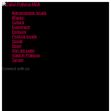
Administrație locală
Afaceri
Cultură
Eveniment
Exclusiv
Politică locală
Social
Sport
Știri din județ
Viața în Prahova
Turism
Connect with us