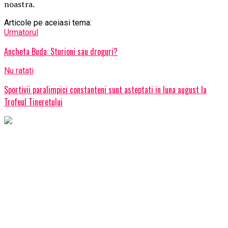
noastra.
Articole pe aceiasi tema:
Urmatorul
Ancheta Buda: Sturioni sau droguri?
Nu ratati
Sportivii paralimpici constanteni sunt asteptati in luna august la
Trofeul Tineretului