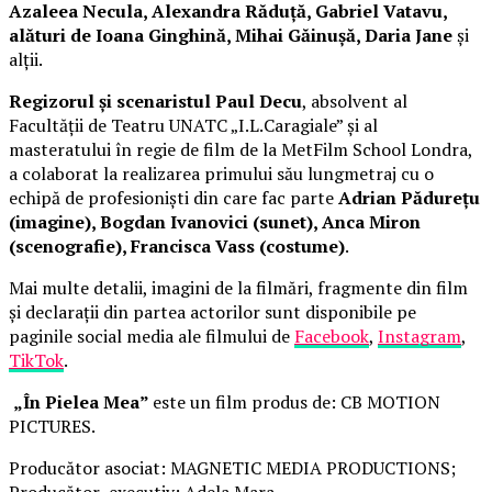
Azaleea Necula, Alexandra Răduță, Gabriel Vatavu,
alături de Ioana Ginghină, Mihai Găinușă, Daria Jane
și
alții.
Regizorul și scenaristul Paul Decu
, absolvent al
Facultății de Teatru UNATC „I.L.Caragiale” și al
masteratului în regie de film de la MetFilm School Londra,
a colaborat la realizarea primului său lungmetraj cu o
echipă de profesioniști din care fac parte
Adrian Pădurețu
(imagine), Bogdan Ivanovici (sunet), Anca Miron
(scenografie), Francisca Vass (costume)
.
Mai multe detalii, imagini de la filmări, fragmente din film
și declarații din partea actorilor sunt disponibile pe
paginile social media ale filmului de
Facebook
,
Instagram
,
TikTok
.
„În Pielea Mea”
este un film produs de: CB MOTION
PICTURES.
Producător asociat: MAGNETIC MEDIA PRODUCTIONS;
Producător executiv: Adela Mara.