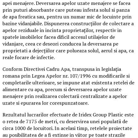
apei menajere. Deversarea apelor uzate menajere se facea
prin puturi absorbante care puteau infesta solul si panza
de apa freatica sau, pentru un numar mic de locuinte prin
bazine vidanjabile. Dispunerea construcţiilor de colectare a
apelor reziduale in incinta proprietaţilor, respectiv in
spatele imobilelor facea dificil accesul utilajelor de
vidanjare, ceea ce deseori conducea la deversarea pe
proprietati a dejecţiilor care polueaza solul, aerul si apa, ca
reale focare de infectie.
Conform Directivei Cadru Apa, transpusa in legislaţia
romana prin Legea Apelor nr. 107/1996 cu modificarile si
completarile ulterioare, se impune atat existenta retelei de
alimentare cu apa, precum si deversarea apelor uzate
menajere prin realizarea colectarii centralizate a apelor
uzate si epurarea lor corespunzatoare.
Rezultatul lucrarilor efectuate de Iridex Group Plastic este
o retea de 7175 de metri, cu deservirea unei populatii de
circa 1000 de locuitori. In acelasi timp, retelele proiectate
au posibilitatea de a fi extinse in viitor pe toate strazile