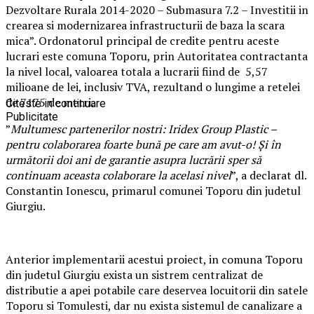
Dezvoltare Rurala 2014-2020 – Submasura 7.2 – Investitii in
crearea si modernizarea infrastructurii de baza la scara
mica”. Ordonatorul principal de credite pentru aceste
lucrari este comuna Toporu, prin Autoritatea contractanta
la nivel local, valoarea totala a lucrarii fiind de 5,57
milioane de lei, inclusiv TVA, rezultand o lungime a retelei
de 7175 de metri.
Citeste in continuare
Publicitate
”
Multumesc partenerilor nostri: Iridex Group Plastic –
pentru colaborarea foarte bună pe care am avut-o! Și în
următorii doi ani de garantie asupra lucrării sper să
continuam aceasta colaborare la acelasi nivel
”, a declarat dl.
Constantin Ionescu, primarul comunei Toporu din judetul
Giurgiu.
Anterior implementarii acestui proiect, in comuna Toporu
din judetul Giurgiu exista un sistrem centralizat de
distributie a apei potabile care deservea locuitorii din satele
Toporu si Tomulesti, dar nu exista sistemul de canalizare a