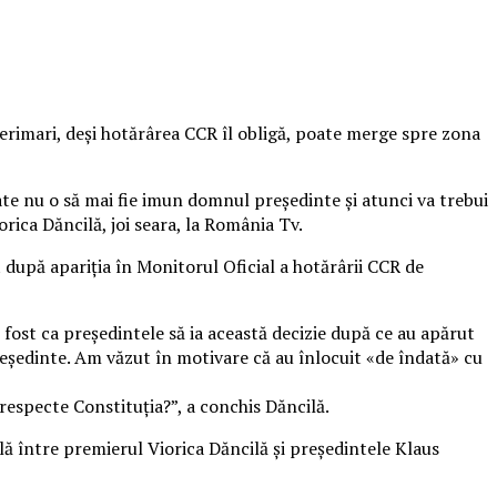
nterimari, deși hotărârea CCR îl obligă, poate merge spre zona
ate nu o să mai fie imun domnul președinte și atunci va trebui
orica Dăncilă, joi seara, la România Tv.
t după apariția în Monitorul Oficial a hotărârii CCR de
i fost ca președintele să ia această decizie după ce au apărut
eședinte. Am văzut în motivare că au înlocuit «de îndată» cu
respecte Constituția?”, a conchis Dăncilă.
ală între premierul Viorica Dăncilă și președintele Klaus