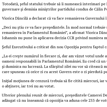
Totodată, șeful statului trebuie să îi numească interimari pe
guvernare și demisia miniștrilor partidului condus de Călin Po
Viorica Dăncilă a declarat că va face remanierea Guvernului 
„Deci nu știu ce va face președintele. În mod normal trebuie 
remanierea în Parlamentul României”, a afirmat Viorica Dănci
Iohannis nu pune în aplicarea decizia CCR privind numirea mi
Șeful Executivului a criticat din nou Opoziția pentru faptul c
„La ei crește numărul în fiecare zi, dar am văzut votul unde a
oameni responsabili în Parlamentul României. Eu cred că un Gu
și duminica nu lucrează. La sfârșitul zilei nu vor să citeas
care spuneau că orice zi cu acest Guvern este o zi pierdută p
Inițial moțiunea de cenzură trebuia să fie citită miercuri, iar
o abținere, iar trei nu au votat.
Ulterior plenului reunit de miercuri, președintele Camerei D
adăugat că nu înseamnă că opoziția va aduna cele 233 de vot