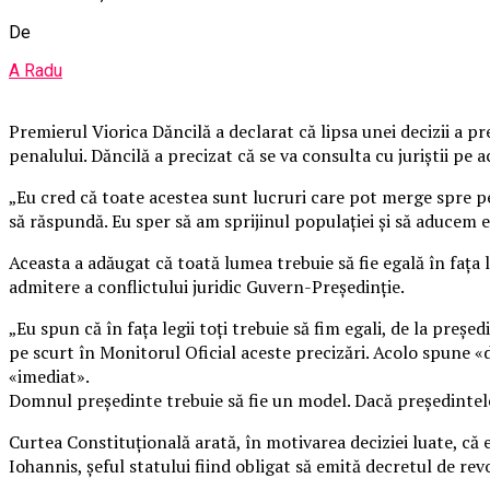
De
A Radu
Premierul Viorica Dăncilă a declarat că lipsa unei decizii a p
penalului. Dăncilă a precizat că se va consulta cu juriștii pe a
„Eu cred că toate acestea sunt lucruri care pot merge spre pe
să răspundă. Eu sper să am sprijinul populației și să aducem ec
Aceasta a adăugat că toată lumea trebuie să fie egală în fața 
admitere a conflictului juridic Guvern-Președinție.
„Eu spun că în fața legii toți trebuie să fim egali, de la preș
pe scurt în Monitorul Oficial aceste precizări. Acolo spune 
«imediat».
Domnul președinte trebuie să fie un model. Dacă președintele
Curtea Constituțională arată, în motivarea deciziei luate, că 
Iohannis, șeful statului fiind obligat să emită decretul de revo