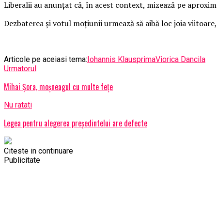
Liberalii au anunțat că, în acest context, mizează pe aproxim
Dezbaterea și votul moțiunii urmează să aibă loc joia viitoare,
Articole pe aceiasi tema:
Iohannis Klaus
prima
Viorica Dancila
Urmatorul
Mihai Șora, moșneagul cu multe fețe
Nu ratati
Legea pentru alegerea preşedintelui are defecte
Citeste in continuare
Publicitate