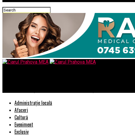
Ziarul Prahova MEA
Ce i se pregăteşte lui Klaus Iohannis dacă o ține pe-a lui
Administrație locală
Afaceri
Cultură
Eveniment
Exclusiv