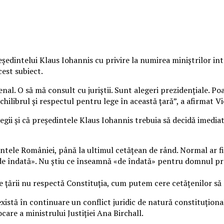
reședintelui Klaus Iohannis cu privire la numirea miniștrilor i
cest subiect.
nal. O să mă consult cu juriștii. Sunt alegeri prezidențiale. Po
hilibrul și respectul pentru lege în această țară”, a afirmat Vi
legii și că președintele Klaus Iohannis trebuia să decidă imedia
edintele României, până la ultimul cetățean de rând. Normal ar f
«de îndată». Nu știu ce înseamnă «de îndată» pentru domnul pr
 țării nu respectă Constituția, cum putem cere cetățenilor să 
există în continuare un conflict juridic de natură constituțion
care a ministrului Justiției Ana Birchall.