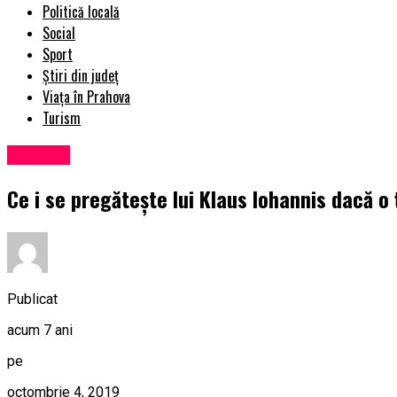
Politică locală
Social
Sport
Știri din județ
Viața în Prahova
Turism
Exclusiv
Ce i se pregăteşte lui Klaus Iohannis dacă o 
Publicat
acum 7 ani
pe
octombrie 4, 2019