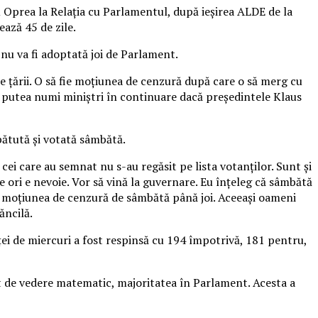
u Oprea la Relația cu Parlamentul, după ieșirea ALDE de la
ează 45 de zile.
nu va fi adoptată joi de Parlament.
e țării. O să fie moțiunea de cenzură după care o să merg cu
a putea numi miniștri în continuare dacă președintele Klaus
zbătută și votată sâmbătă.
cei care au semnat nu s-au regăsit pe lista votanților. Sunt și
 ori e nevoie. Vor să vină la guvernare. Eu înțeleg că sâmbătă
at moțiunea de cenzură de sâmbătă până joi. Aceeași oameni
ăncilă.
inței de miercuri a fost respinsă cu 194 împotrivă, 181 pentru,
ct de vedere matematic, majoritatea în Parlament. Acesta a