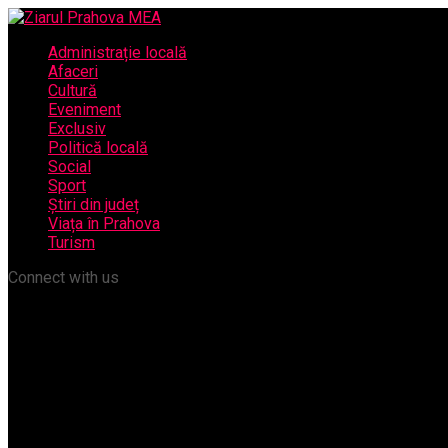
Administrație locală
Afaceri
Cultură
Eveniment
Exclusiv
Politică locală
Social
Sport
Știri din județ
Viața în Prahova
Turism
Connect with us