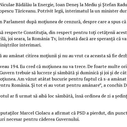
 Niculae Bădălău la Energie, Ioan Deneș la Mediu și Ștefan Rad
pescu Tăriceanu. Potrivit legii, interimatul la un minister dur
în Parlament după moțiunea de cenzură, despre care a spus că 
să respecte Constituția, din respect pentru toți cetățenii acest
lă, joi seara, la România Tv, întrebată dacă are speranță că v
niștrilor interimari.
ă au amânat citirea moțiunii și nu au vrut ca aceasta să fie de
veau 194. Eu cred că moțiunea nu va trece. De foarte multe ori 
vern trebuie să lucreze și sâmbătă și duminică și joi și de câte
că moțiunea. Am văzut atâtat bucurie pentru faptul că s-a amân
entru România. Și tot ei au votat pentru amânare”, a conchis D
 votul ar fi urmat să aibă loc sâmbătă, însă ordinea de zi a șed
eputaților Marcel Ciolacu a afirmat că PSD a pierdut, din pun
uri necesar pentru căderea Guvernului.