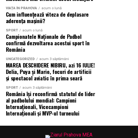
VIAȚA ÎN PRAHOVA
acum o lună
Cum influențează viteza de deplasare
aderența mașinii?
SPORT
acum o lună
Campionatele Naționale de Padbol
confirmă dezvoltarea acestui sport în
România
UNCATEGORIZED
acum 3 săptămâni
MAREA DESCHIDERE NIBIRU, azi 16 IULIE!
Delia, Puya și Mario, focuri de artificii
și spectacol aviatic în prima seară
SPORT
acum 3 săptămâni
România își reconfirmă statutul de lider
al padbolului mondial: Campioni
Internaționali, Vicecampioni
Internaționali și MVP-ul turneului