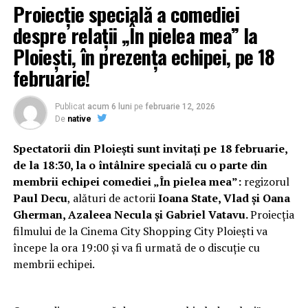
Proiecție specială a comediei
despre relații „În pielea mea” la
Ploiești, în prezența echipei, pe 18
februarie!
Publicat
acum 6 luni
pe
februarie 12, 2026
De
native
Spectatorii din Ploiești sunt invitați pe 18 februarie,
de la 18:30, la o întâlnire specială cu o parte din
membrii echipei comediei „În pielea mea”:
regizorul
Paul Decu
, alături de actorii
Ioana State, Vlad și Oana
Gherman, Azaleea Necula și Gabriel Vatavu.
Proiecția
filmului de la Cinema City Shopping City Ploiești va
începe la ora 19:00 și va fi urmată de o discuție cu
membrii echipei.