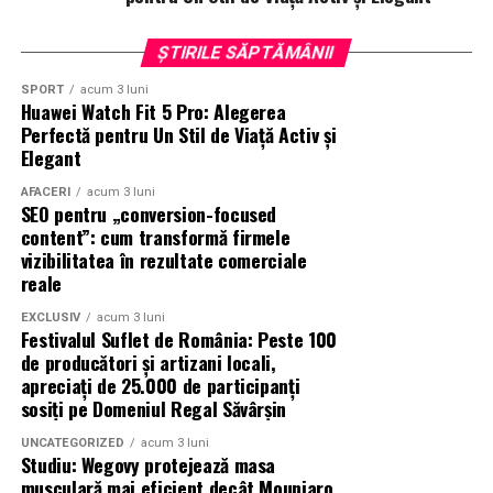
www.instagram.com/tribefilms.ro/
ȘTIRILE SĂPTĂMÂNII
Partener media principal
:
VIRGIN RADIO ROMANIA
SPORT
acum 3 luni
Huawei Watch Fit 5 Pro: Alegerea
Parteneri media
:
CineFan
,
News.ro
,
Zile și
Perfectă pentru Un Stil de Viață Activ și
Nopți
,
Cinemap
,
Revista
Elegant
FILM
,
Playtech
,
Happ.ro
,
Cinefilia
,
Daily
Magazine
,
Filme-carti
,
MovieNews
,
The
AFACERI
acum 3 luni
SEO pentru „conversion-focused
Movienator
,
Munteanu
.
content”: cum transformă firmele
vizibilitatea în rezultate comerciale
reale
EXCLUSIV
acum 3 luni
Festivalul Suflet de România: Peste 100
de producători și artizani locali,
apreciați de 25.000 de participanți
sosiți pe Domeniul Regal Săvârșin
UNCATEGORIZED
acum 3 luni
Studiu: Wegovy protejează masa
musculară mai eficient decât Mounjaro