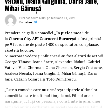
Vatavu, Ioana Ginghină, Daria Jane,
Facultății de Teatru UNATC „I.L.Caragiale” și al
Mihai Găinușă
masteratului în regie de film de la MetFilm School
Londra, a colaborat la realizarea primului său
lungmetraj cu o echipă de profesioniști din care fac
Publicat
acum 6 luni
pe
februarie 11, 2026
parte
Adrian Pădurețu (imagine), Bogdan Ivanovici
De
native
(sunet), Anca Miron (scenografie), Francisca Vass
Premiera de gală a comediei
„În pielea mea”
de
(costume)
.
la
Cinema City AFI Cotroceni București
a fost primită
pe 9 februarie de peste 1400 de spectatori cu aplauze,
Mai multe detalii, imagini de la filmări, fragmente din
râsete și bucurie.
film și declarații din partea actorilor sunt disponibile pe
Numeroase vedete și influenceri au fost alături de actorii
paginile social media ale filmului de
Facebook
,
George Tănase, Ioana State, Alexandra Răduță, Gabriel
Instagram
,
TikTok
.
Vatavu, Vlad Gherman, Oana Gherman, Sergiu Costache,
Azaleea Necula, Ioana Ginghină, Mihai Găinușă, Daria
„În Pielea Mea”
este un film produs de: CB MOTION
PICTURES.
Jane, Cătălin Coșarcă și Toto Dumitrescu.
Producător asociat: MAGNETIC MEDIA PRODUCTIONS;
„Este o comedie care nu urmărește tiparele ultimelor
Producător executiv: Adela Mara.
comedii lansate în ultimul timp la noi. Filmul are o
narațiune jucăușă cu personaje construite în jurul unei
Manager producție: Iulia Cezara Roșu.
tematici aprins dezbătută în societatea de astăzi. Filmul