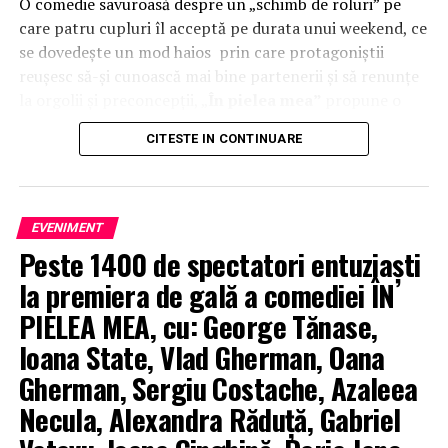
O comedie savuroasă despre un „schimb de roluri” pe
care patru cupluri îl acceptă pe durata unui weekend, ce
se dovedește un mod haios prin care protagoniștii
reușesc să-și cunoască mai bine partenerii și să renunțe
la orgolii și preconcepții, „
În pielea mea”
propune o
experiență de cinema relaxantă și amuzantă.
CITESTE IN CONTINUARE
TRAILER:
https://bit.ly/InPieleaMea
Mai multe detalii:
inpieleamea.ro
EVENIMENT
Reprezentativă pentru modul în care majoritatea
Peste 1400 de spectatori entuziaști
tinerilor se raportează la relațiile de cuplu, comedia „În
pielea mea” îi reunește în distribuție pe
Ioana State,
la premiera de gală a comediei ÎN
George Tănase, Sergiu Costache, Oana Gherman,
PIELEA MEA, cu: George Tănase,
Vlad Gherman, Azaleea Necula, Alexandra Răduță,
Ioana State, Vlad Gherman, Oana
Gabriel Vatavu, alături de Ioana Ginghină, Mihai
Gherman, Sergiu Costache, Azaleea
Găinușă, Daria Jane
și alții.
Necula, Alexandra Răduță, Gabriel
Regizorul și scenaristul Paul Decu
, absolvent al