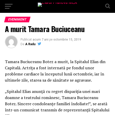
EVENIMENT
A murit Tamara Buciuceanu
Publicat
acum 7 ani
pe
octombrie 15, 2019
De
A Radu
Tamara Buciuceanu Botez a murit, la Spitalul Elias din
Capitală. Actrița a fost internată pe fondul unor
probleme cardiace la începutul lunii octombrie, iar în
ultimele zile, starea sa de sănătate se agravase.
„Spitalul Elias anunță cu regret dispariția unei mari
doamne a teatrului românesc, Tamara Buciuceanu
Botez. Sincere condoleanțe familiei îndoliate!”, se arată
într-un comunicat transmis de reprezentanții Spitalului