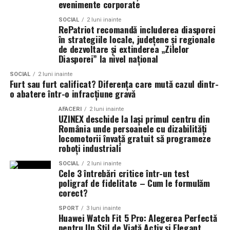
Alegerea formatiei potrivite este una dintre cele mai
evenimente corporate
CORPORATION WEB DESIGN, CLIMA FREON
importante decizii ale mirilor si poate face diferenta
SOCIAL
2 luni inainte
dintre o nunta frumoasa si una memorabila.
RePatriot recomandă includerea diasporei
Sponsori
: CLINICA RMN TINERETULUI; CLINICA
în strategiile locale, județene și regionale
IMAMED; OMV PETROM; MIKO BEAUTY PALACE;
de dezvoltare și extinderea „Zilelor
Diasporei” la nivel național
ȘERBAN & ASOCIAȚII; ESTEEM BODY SCULPT & SPA;
PIZZERIA VOLARE; MERLIN’S; DOWNTOWN FITNESS
SOCIAL
2 luni inainte
MATEI BASARAB; THE COFFEE HOUSE; CLAUMAR
Furt sau furt calificat? Diferența care mută cazul dintr-
o abatere într-o infracțiune gravă
PESCAR; UNIVERSITATEA DE ȘTIINȚE AGRONOMICE
ȘI MEDICINĂ VETERINARĂ BUCUREȘTI
AFACERI
2 luni inainte
UZINEX deschide la Iași primul centru din
România unde persoanele cu dizabilități
Parteneri
: AUTO ITALIA IMPEX SRL; KGM BUCUREȘTI
locomotorii învață gratuit să programeze
– SMT PALLADY; RAZELM LUXURY RESORT –
roboți industriali
JURILOVCA; SCEMTOVICI & BENOWITZ GALLERY;
SOCIAL
2 luni inainte
CREATIVE AVOCADOS; ALCHEMICO.
Cele 3 întrebări critice într-un test
poligraf de fidelitate – Cum le formulăm
Partener social
: Asociația „România Zâmbește”.
corect?
SPORT
3 luni inainte
Distribuitor:
T.R.I.B.E. Films
.
Huawei Watch Fit 5 Pro: Alegerea Perfectă
www.facebook.com/TribeFilms.ro
–
pentru Un Stil de Viață Activ și Elegant