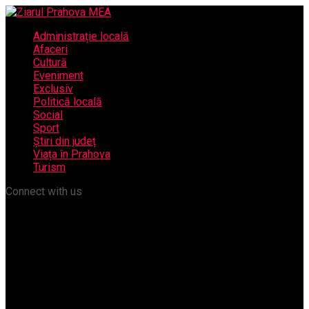
Administrație locală
Afaceri
Cultură
Eveniment
Exclusiv
Politică locală
Social
Sport
Știri din județ
Viața în Prahova
Turism
Connect with us