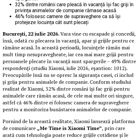
32% dintre românii care pleacă în vacanță își fac griji în
privința animalelor de companie rămase acasă
46% folosesc camere de supraveghere ca să își
protejeze locuința cât sunt plecați
București, 22 iulie 2026
. Vara vine cu escapade și concedii,
însă, odată cu plecarea în vacanță, apar și grijile pentru ce
rămâne acasă. În această perioadă, locuințele rămân mai
mult timp nesupravegheate, iar cea mai mare grijă pentru
persoanele plecate în vacanță sunt spargerile – 49% dintre
respondenți (studiu Xiaomi, iulie 2026, eșantion: 1012).
Preocupările însă nu se opresc la siguranța casei, ci includ
și grija pentru animalele de companie. Conform studiului
realizat de Xiaomi, 32% dintre români își fac griji pentru
animalele care rămân acasă, de cele mai multe ori singure,
astfel că 46% dintre ei folosesc camera de supraveghere
pentru a monitoriza bunăstarea animalelor de companie.
Pornind de la această realitate, Xiaomi lansează platforma
de comunicare
„Me Time is Xiaomi Time”
, prin care
arată cum tehnologia poate reduce grijile cotidiene și le