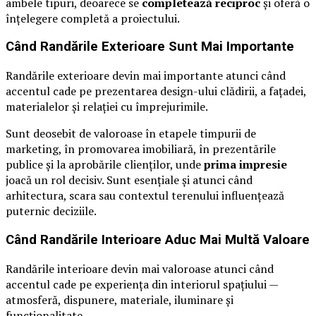
ambele tipuri, deoarece se
completează reciproc
și oferă o
înțelegere completă a proiectului.
Când Randările Exterioare Sunt Mai Importante
Randările exterioare devin mai importante atunci când
accentul cade pe prezentarea design-ului clădirii, a fațadei,
materialelor și relației cu împrejurimile.
Sunt deosebit de valoroase în etapele timpurii de
marketing, în promovarea imobiliară, în prezentările
publice și la aprobările clienților, unde
prima impresie
joacă un rol decisiv. Sunt esențiale și atunci când
arhitectura, scara sau contextul terenului influențează
puternic deciziile.
Când Randările Interioare Aduc Mai Multă Valoare
Randările interioare devin mai valoroase atunci când
accentul cade pe experiența din interiorul spațiului —
atmosferă, dispunere, materiale, iluminare și
funcționalitate.