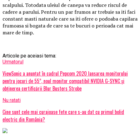
scalpului. Totodata uleiul de canepa va reduce riscul de
cadere a parului. Pentru un par frumos ar trebuie sa iti faci
constant masti naturale care sa iti ofere o podoaba capilara
frumoasa si bogata de care sa te bucuri o perioada cat mai
mare de timp.
Articole pe aceiasi tema:
Urmatorul
ViewSonic a anunțat în cadrul Pepcom 2020 lansarea monitorului
pentru jocuri de 55”, noul monitor compatibil NVIDIA G-SYNC și
obținerea certificării Blur Busters Strobe
Nu ratati
Cine sunt cele mai curajoase fete care s-au dat cu primul bolid
electric din România?