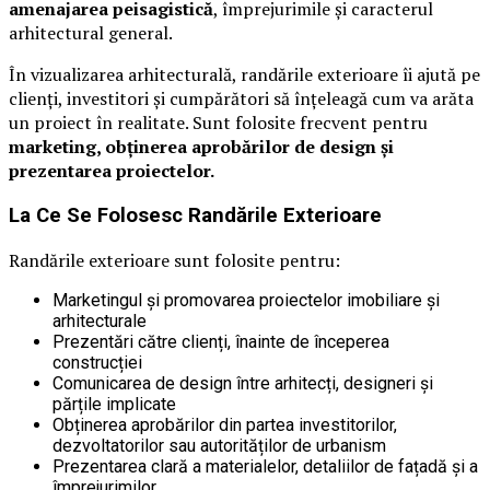
amenajarea peisagistică
, împrejurimile și caracterul
arhitectural general.
În vizualizarea arhitecturală, randările exterioare îi ajută pe
clienți, investitori și cumpărători să înțeleagă cum va arăta
un proiect în realitate. Sunt folosite frecvent pentru
marketing, obținerea aprobărilor de design și
prezentarea proiectelor.
La Ce Se Folosesc Randările Exterioare
Randările exterioare sunt folosite pentru:
Marketingul și promovarea proiectelor imobiliare și
arhitecturale
Prezentări către clienți, înainte de începerea
construcției
Comunicarea de design între arhitecți, designeri și
părțile implicate
Obținerea aprobărilor din partea investitorilor,
dezvoltatorilor sau autorităților de urbanism
Prezentarea clară a materialelor, detaliilor de fațadă și a
împrejurimilor