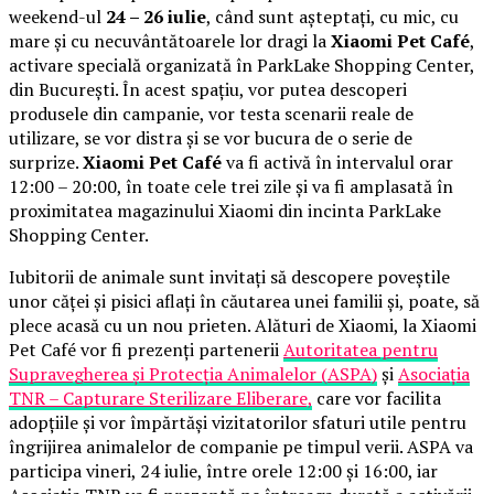
weekend-ul
24 – 26 iulie
, când sunt așteptați, cu mic, cu
mare și cu necuvântătoarele lor dragi la
Xiaomi Pet Café
,
activare specială organizată în ParkLake Shopping Center,
din București. În acest spațiu, vor putea descoperi
produsele din campanie, vor testa scenarii reale de
utilizare, se vor distra și se vor bucura de o serie de
surprize.
Xiaomi Pet Café
va fi activă în intervalul orar
12:00 – 20:00, în toate cele trei zile și va fi amplasată în
proximitatea magazinului Xiaomi din incinta ParkLake
Shopping Center.
Iubitorii de animale sunt invitați să descopere poveștile
unor căței și pisici aflați în căutarea unei familii și, poate, să
plece acasă cu un nou prieten. Alături de Xiaomi, la Xiaomi
Pet Café vor fi prezenți partenerii
Autoritatea pentru
Supravegherea și Protecția Animalelor (ASPA)
și
Asociația
TNR – Capturare Sterilizare Eliberare,
care vor facilita
adopțiile și vor împărtăși vizitatorilor sfaturi utile pentru
îngrijirea animalelor de companie pe timpul verii. ASPA va
participa vineri, 24 iulie, între orele 12:00 și 16:00, iar