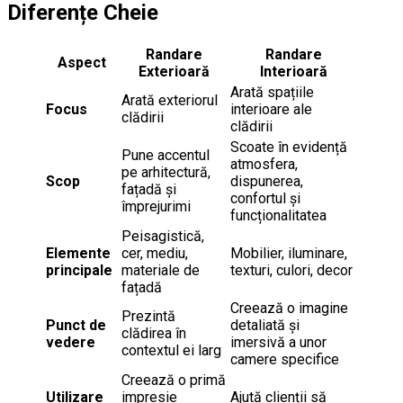
Diferențe Cheie
Randare
Randare
Aspect
Exterioară
Interioară
Arată spațiile
Arată exteriorul
Focus
interioare ale
clădirii
clădirii
Scoate în evidență
Pune accentul
atmosfera,
pe arhitectură,
Scop
dispunerea,
fațadă și
confortul și
împrejurimi
funcționalitatea
Peisagistică,
Elemente
cer, mediu,
Mobilier, iluminare,
principale
materiale de
texturi, culori, decor
fațadă
Creează o imagine
Prezintă
Punct de
detaliată și
clădirea în
vedere
imersivă a unor
contextul ei larg
camere specifice
Creează o primă
Utilizare
impresie
Ajută clienții să