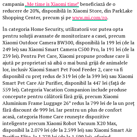
campania
„Me time is Xiaomi time”
beneficiază de o
reducere de 20%, disponibilă în Xiaomi Store, din ParkLake
Shopping Center, precum și pe
www.mi.com/ro
.
În categoria Home Security, utilizatorii vor putea opta
pentru soluții avansate de monitorizare a casei, precum
Xiaomi Outdoor Camera BW300, disponibilă la 199 lei (de la
249 lei) sau Xiaomi Smart Camera C500 Pro, la 191 lei (de la
239 lei). Pentru Pet Care, Xiaomi propune produse care îi
ajută pe proprietari să aibă o mai bună grijă de animalele
lor, inclusiv Xiaomi Smart Pet Food Feeder 2, care va fi
disponibil cu preț redus de 319 lei (de la 399 lei) sau Xiaomi
Smart Pet Care Air Purifier, disponibil la 447 lei (față de
559 lei). Categoria Vacation Companion include produse
concepute pentru călătorii fără griji, precum Xiaomi
Aluminium Frame Luggage 26” redus la 799 lei de la un preț
fără discount de 999 lei. Iar pentru un plus de confort
acasă, categoria Home Care reunește dispozitive
inteligente precum Xiaomi Robot Vacuum X20 Max,
disponibil la 2.079 lei (de la 2.599 lei) sau Xiaomi Smart Air
Purifier Elite, la 1.279 lei (de la 1.599 lei), oferind