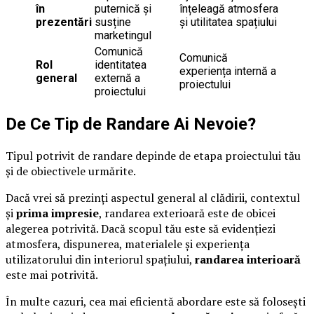
în
puternică și
înțeleagă atmosfera
prezentări
susține
și utilitatea spațiului
marketingul
Comunică
Comunică
Rol
identitatea
experiența internă a
general
externă a
proiectului
proiectului
De Ce Tip de Randare Ai Nevoie?
Tipul potrivit de randare depinde de etapa proiectului tău
și de obiectivele urmărite.
Dacă vrei să prezinți aspectul general al clădirii, contextul
și
prima impresie
, randarea exterioară este de obicei
alegerea potrivită. Dacă scopul tău este să evidențiezi
atmosfera, dispunerea, materialele și experiența
utilizatorului din interiorul spațiului,
randarea interioară
este mai potrivită.
În multe cazuri, cea mai eficientă abordare este să folosești