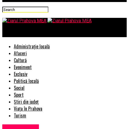
Ziarul Prahova MEA
Administrație locală
Afaceri
Cultură
Eveniment
Exclusiv
Politică locală
Social
Sport
Știri din județ
Viața în Prahova
Turism
Uncategorized