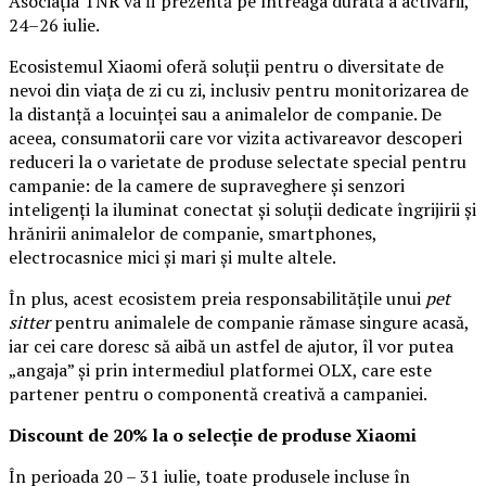
Asociația TNR va fi prezentă pe întreaga durată a activării,
24–26 iulie.
Ecosistemul Xiaomi oferă soluții pentru o diversitate de
nevoi din viața de zi cu zi, inclusiv pentru monitorizarea de
la distanță a locuinței sau a animalelor de companie. De
aceea, consumatorii care vor vizita activareavor descoperi
reduceri la o varietate de produse selectate special pentru
campanie: de la camere de supraveghere și senzori
inteligenți la iluminat conectat și soluții dedicate îngrijirii și
hrănirii animalelor de companie, smartphones,
electrocasnice mici și mari și multe altele.
În plus, acest ecosistem preia responsabilitățile unui
pet
sitter
pentru animalele de companie rămase singure acasă,
iar cei care doresc să aibă un astfel de ajutor, îl vor putea
„angaja” și prin intermediul platformei OLX, care este
partener pentru o componentă creativă a campaniei.
Discount de 20% la o selecție de produse Xiaomi
În perioada 20 – 31 iulie, toate produsele incluse în