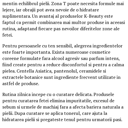
mentin echilibrul pielii. Zona T poate necesita formule mai
lejere, iar obrajii pot avea nevoie de o hidratare
suplimentara. Un avantaj al produselor K-Beauty este
faptul ca permit combinarea mai multor produse in aceeasi
rutina, adaptand fiecare pas nevoilor diferitelor zone ale
fetei.
Pentru persoanele cu ten sensibil, alegerea ingredientelor
este foarte importanta. Exista numeroase cosmetice
coreene formulate fara alcool agresiv sau parfum intens,
fiind create pentru a reduce disconfortul si pentru a calma
pielea. Centella Asiatica, pantenolul, ceramidele si
extractele botanice sunt ingrediente frecvent utilizate in
astfel de produse.
Rutina zilnica incepe cu o curatare delicata. Produsele
pentru curatarea fetei elimina impuritatile, excesul de
sebum si urmele de machiaj fara a afecta bariera naturala a
pielii. Dupa curatare se aplica tonerul, care ajuta la
hidratarea pielii si pregateste tenul pentru urmatorii pasi.