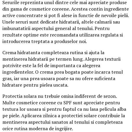
Serurile reprezinta unul dintre cele mai apreciate produse
din gama de cosmetice coreene. Acestea contin ingrediente
active concentrate si pot fi alese in functie de nevoile pielii.
Unele seruri sunt dedicate hidratarii, altele calmarii sau
imbunatatirii aspectului general al tenului. Pentru
rezultate optime este recomandata utilizarea regulata si
introducerea treptata a produselor noi.
Crema hidratanta completeaza rutina si ajuta la
mentinerea hidratarii pe termen lung. Alegerea texturii
potrivite este la fel de importanta ca alegerea
ingredientelor. O crema prea bogata poate incarca tenul
gras, iar una prea usoara poate sa nu ofere suficienta
hidratare pentru pielea uscata.
Protectia solara nu trebuie omisa indiferent de sezon.
Multe cosmetice coreene cu SPF sunt apreciate pentru
textura lor usoara si pentru faptul ca nu lasa pelicula alba
pe piele. Aplicarea zilnica a protectiei solare contribuie la
mentinerea aspectului sanatos al tenului si completeaza
orice rutina moderna de ingrijire.