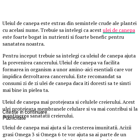
Uleiul de canepa este extras din semintele crude ale plantei
cu acelasi nume. Trebuie sa intelegi ca acest
ulei de canepa
este foarte bogat in nutrienti si foarte benefic pentru
sanatatea noastra.
Pentru inceput trebuie sa intelegi ca uleiul de canepa ajuta
la prevenirea cancerului. Uleiul de canepa va facilita
formarea in organism a unor amino-aici esentiali care vor
impidica dezvoltarea cancerului. Este recomandat sa
consumi zi de zi ulei de canepa daca iti doresti sa te simti
mai bine in pielea ta.
Uleiul de canepa mai protejeaza si celulele creierului. Acest
ulei protejeaza membranele celulare si va mai contribui si la
Citeste in continuare
mentinerea sanatatii creierului.
Publicitate
Uleiul de canepa mai ajuta si la cresterea imunitatii. Acizii
grasi Omega 3 si Omega 6 te vor ajuta sa ai parte de un