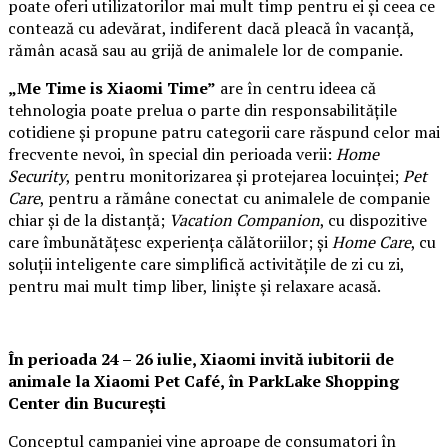
poate oferi utilizatorilor mai mult timp pentru ei și ceea ce
contează cu adevărat, indiferent dacă pleacă în vacanță,
rămân acasă sau au grijă de animalele lor de companie.
„Me Time is Xiaomi Time”
are în centru ideea că
tehnologia poate prelua o parte din responsabilitățile
cotidiene și propune patru categorii care răspund celor mai
frecvente nevoi, în special din perioada verii:
Home
Security
, pentru monitorizarea și protejarea locuinței;
Pet
Care
, pentru a rămâne conectat cu animalele de companie
chiar și de la distanță;
Vacation Companion
, cu dispozitive
care îmbunătățesc experiența călătoriilor; și
Home Care
, cu
soluții inteligente care simplifică activitățile de zi cu zi,
pentru mai mult timp liber, liniște și relaxare acasă.
În perioada 24 – 26 iulie, Xiaomi invită iubitorii de
animale la
Xiaomi Pet Café,
în ParkLake Shopping
Center din București
Conceptul campaniei vine aproape de consumatori în