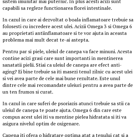
sistem imunitar mai puternic. In plus acesti acizi sunt
capabili sa regleze functionarea florei intestinale.
In cazul in care ai dezvoltat o boala inflamatoare trebuie sa
folosesti cu incredere acest ulei. Acizii Omega 3 si Omega 6
au proprietati antiinflamatoare si te vor ajuta in aceasta
problema mai mult decat te-ai astepta.
Pentru par si piele, uleiul de canepa va face minuni. Acesta
contine acizi grasi care sunt importanti in mentinerea
sanatatii pielii. Stiai ca uleiul de canepa are efect anti-
aging? Ei bine trebuie sa iti masezi tenul zilnic cu acest ulei
si vei avea parte de cele mai bune rezultate. Este unul
dintre cele mai recomandate uleiuri pentru a avea parte de
un ten frumos si curat.
In cazul in care suferi de psoriazis atunci trebuie sa stii ca
uleiul de canepa te poate ajuta. Omega 6 din care este
compus acest ulei iti va mentine pielea hidratata si iti va
asigura nivelul optim de oxigenare.
Capena iti ofera o hidratare optima atat a tenului cat si a