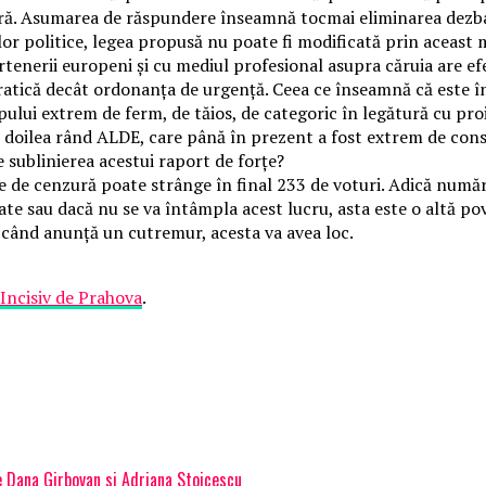
ară. Asumarea de răspundere înseamnă tocmai eliminarea dezb
delor politice, legea propusă nu poate fi modificată prin acea
partenerii europeni și cu mediul profesional asupra căruia are 
tică decât ordonanța de urgență. Ceea ce înseamnă că este în
pului extrem de ferm, de tăios, de categoric în legătură cu pro
În al doilea rând ALDE, care până în prezent a fost extrem de con
e sublinierea acestui raport de forțe?
une de cenzură poate strânge în final 233 de voturi. Adică num
ate sau dacă nu se va întâmpla acest lucru, asta este o altă po
 când anunță un cutremur, acesta va avea loc.
 Incisiv de Prahova
.
 Dana Girbovan si Adriana Stoicescu