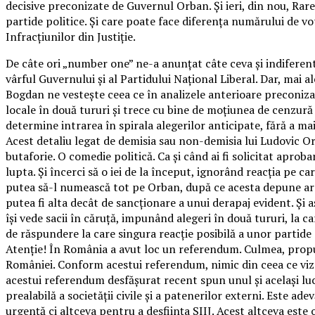
decisive preconizate de Guvernul Orban. Și ieri, din nou, R
partide politice. Și care poate face diferența numărului de v
Infracțiunilor din Justiție.
De câte ori „number one” ne-a anunțat câte ceva și indiferent 
vârful Guvernului și al Partidului Național Liberal. Dar, mai 
Bogdan ne vestește ceea ce în analizele anterioare preconiz
locale în două tururi și trece cu bine de moțiunea de cenzură
determine intrarea în spirala alegerilor anticipate, fără a ma
Acest detaliu legat de demisia sau non-demisia lui Ludovic O
butaforie. O comedie politică. Ca și când ai fi solicitat apr
lupta. Și încerci să o iei de la început, ignorând reacția pe 
putea să-l numească tot pe Orban, după ce acesta depune armel
putea fi alta decât de sancționare a unui derapaj evident. Și
își vede sacii în căruță, impunând alegeri în două tururi, la
de răspundere la care singura reacție posibilă a unor partide
Atenție! În România a avut loc un referendum. Culmea, propus
României. Conform acestui referendum, nimic din ceea ce vizea
acestui referendum desfășurat recent spun unul și același lucr
prealabilă a societății civile și a patenerilor externi. Este
urgență ci altceva pentru a desființa SIIJ. Acest altceva es