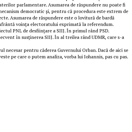
aterilor parlamentare. Asumarea de răspundere nu poate fi
st mecanism democratic și, pentru că procedura este extrem de
efecte. Asumarea de răspundere este o lovitură de bardă
frântă voința electoratului exprimată la referendum.
iectul PNL de desființare a SIIJ. În primul rând PSD.
secvent în susținerea SIIJ. În al treilea rând UDMR, care s-a
ărul necesar pentru căderea Guvernului Orban. Dacă de aici se
veste pe care o putem analiza, vorba lui Iohannis, pas cu pas.