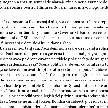
areș Bogdan a tras un semnal de alarmă. Vine o nouă asumare de
oturi necesare pentru trântirea Guvernului printr-o moțiune de
cât de șocant a fost mesajul său, s-a demonstrat că are dreptat
ales, știe ce planuri are Klaus Iohannis. Planuri pe care vasalu
am că se va întâmpla. Și anume că Guvernul Orban, după ce ies
 simulată de PSD, lansează imediat o a doua moțiune de cenzură
i fi necesară o demisie a lui Ludovc Orban.
rban are importanța sa. Dacă demisionează, e ca și când a soli
obarea Parlamentului pentru a guverna în baza unui program poli
care o pot avea pe drept cuvânt partidele politice față de un ge
e și demisionează? Scena politică ar deveni cu totul și cu tot
 așa se face că am avut dreptate atunci când am spus că Ludovic
 care PSD nu se va opune decât formal printr-o moțiune de cenz
 din Parlament este o moțiune de cenzură, pe care de această d
 chiar de președintele Klaus Iohannis. Și susținut cu toate a
ză Justiția nu ar mai trebui să fie promovat sub aspect normat
u. Că orice modificare a legislației privind Justiția trebuie s
 adevărat. Ceea ce ne anunță Rareș Bogdan cu subiect și predic
te o asumare de răspundere. Asumarea de răspundere însă presu