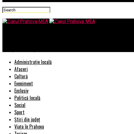
Ziarul Prahova MEA
Atenție la Rareș Bogdan
Administrație locală
Afaceri
Cultură
Eveniment
Exclusiv
Politică locală
Social
Sport
Știri din județ
Viața în Prahova
Turism