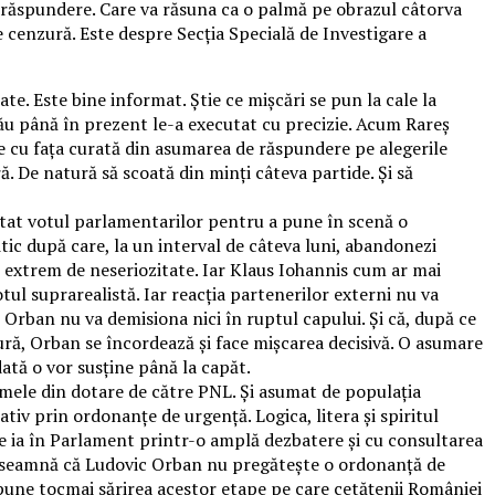
 răspundere. Care va răsuna ca o palmă pe obrazul câtorva
 cenzură. Este despre Secția Specială de Investigare a
e. Este bine informat. Știe ce mișcări se pun la cale la
l său până în prezent le-a executat cu precizie. Acum Rareș
e cu fața curată din asumarea de răspundere pe alegerile
. De natură să scoată din minți câteva partide. Și să
citat votul parlamentarilor pentru a pune în scenă o
tic după care, la un interval de câteva luni, abandonezi
st extrem de neseriozitate. Iar Klaus Iohannis cum ar mai
ul suprarealistă. Iar reacția partenerilor externi nu va
 Orban nu va demisiona nici în ruptul capului. Și că, după ce
ură, Orban se încordează și face mișcarea decisivă. O asumare
ată o vor susține până la capăt.
rmele din dotare de către PNL. Și asumat de populația
iv prin ordonanțe de urgență. Logica, litera și spiritul
ă se ia în Parlament printr-o amplă dezbatere și cu consultarea
at înseamnă că Ludovic Orban nu pregătește o ordonanță de
pune tocmai sărirea acestor etape pe care cetățenii României