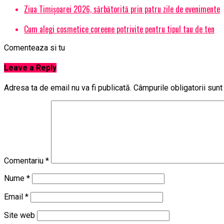
Ziua Timișoarei 2026, sărbătorită prin patru zile de evenimente
Cum alegi cosmetice coreene potrivite pentru tipul tau de ten
Comenteaza si tu
Leave a Reply
Adresa ta de email nu va fi publicată.
Câmpurile obligatorii sun
Comentariu
*
Nume
*
Email
*
Site web