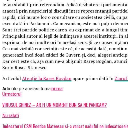
le-au stabilit prin referendum. Adică dezbaterea parlament
atacată prin negocieri și discuții între reprezentanții parti
rapidă, nici nu are loc o consultare cu societatea civilă, cu 
executată în Parlament. Ca mecanism, este mai puțin democra
Sunt trei partide politice care s-au exprimat de-a lungul tim
Principalul autor al legii de înființare a acestei instituții. 
exprimat de mai multe ori în același sens. Și ce consecință ar
Cea mai vizibilă consecință este că, de această dată, o moți
generează încă două căderi de Guvern și, deci, alegeri anticip
Dar cert este că, așa cum ne-a obișnuit Rareș Bogdan, atunci
Sorin Rosca Stanescu
Articolul
Atenție la Rareș Bogdan
apare prima dată în
Ziarul
Articole pe aceiasi tema:
prima
Urmatorul
VIRUSUL CHINEZ – AR FI UN MOMENT BUN SA NE PANICAM?
Nu ratati
Judecatorul CSM Bogdan Mateescu si-a varsat naduful pe judecatoarele