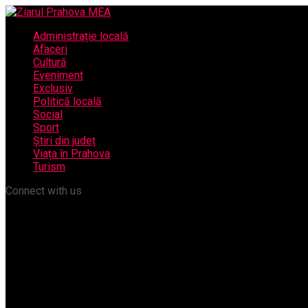
Administrație locală
Afaceri
Cultură
Eveniment
Exclusiv
Politică locală
Social
Sport
Știri din județ
Viața în Prahova
Turism
Connect with us