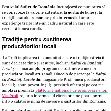
Festivalul
Suflet de România
încurajează comunitatea să
se conecteze la valorile autentice, la gusturile bune și la
tradițiile satului românesc prin intermediul unor
experiențe trăite într-un cadru natural în care este
recreată lumea rurală.
Tradiție pentru susținerea
producătorilor locali
La Profi implicarea în comunitate este o tradiție căreia îi
sunt dedicate timp și resurse, inclusiv
Raftul cu Bunătăți
Locale
, cel mai amplu program de susținere a micilor
producători locali artizanali. Dincolo de prezența la
Raftul
cu Bunătăți Locale
din magazinele Profi, micii producători
locali își spun poveștile și își prezintă oferta și pe cea mai
amplă și premiată
platformă națională de promovare a lor,
Via-Profi
.ro, prin intermediul căreia oricine poate porni
într-o călătorie plină de savoare a gusturilor din România.
Prin numărul angajaților săi, Profi, parte din grupul Ahold