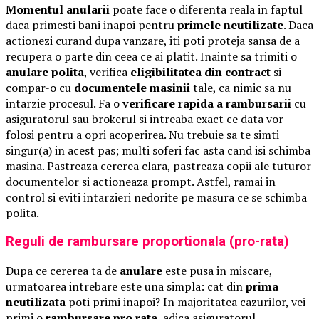
Momentul anularii
poate face o diferenta reala in faptul
daca primesti bani inapoi pentru
primele neutilizate
. Daca
actionezi curand dupa vanzare, iti poti proteja sansa de a
recupera o parte din ceea ce ai platit. Inainte sa trimiti o
anulare polita
, verifica
eligibilitatea din contract
si
compar-o cu
documentele masinii
tale, ca nimic sa nu
intarzie procesul. Fa o
verificare rapida a rambursarii
cu
asiguratorul sau brokerul si intreaba exact ce data vor
folosi pentru a opri acoperirea. Nu trebuie sa te simti
singur(a) in acest pas; multi soferi fac asta cand isi schimba
masina. Pastreaza cererea clara, pastreaza copii ale tuturor
documentelor si actioneaza prompt. Astfel, ramai in
control si eviti intarzieri nedorite pe masura ce se schimba
polita.
Reguli de rambursare proportionala (pro-rata)
Dupa ce cererea ta de
anulare
este pusa in miscare,
urmatoarea intrebare este una simpla: cat din
prima
neutilizata
poti primi inapoi? In majoritatea cazurilor, vei
primi o
rambursare pro rata
, adica asiguratorul