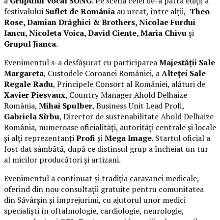
a
Grupului Vocal SONG
. Pe scena celei de-a patra ediții a
festivalului
Suflet de România
au urcat, între alții,
Theo
Rose, Damian Drăghici & Brothers, Nicolae Furdui
Iancu, Nicoleta Voica, David Ciente, Maria Chivu
și
Grupul Jianca
.
Evenimentul s-a desfășurat cu participarea
Majestății Sale
Margareta
, Custodele Coroanei României, a
Alteței Sale
Regale Radu
, Principele Consort al României, alături de
Xavier Piesvaux
, Country Manager Ahold Delhaize
România,
Mihai Spulber
, Business Unit Lead Profi,
Gabriela Sîrbu
, Director de sustenabilitate Ahold Delhaize
România, numeroase oficialități, autorități centrale și locale
și alți reprezentanți
Profi
și
Mega Image
. Startul oficial a
fost dat sâmbătă, după ce distinsul grup a încheiat un tur
al micilor producători și artizani.
Evenimentul a continuat și tradiția caravanei medicale,
oferind din nou consultații gratuite pentru comunitatea
din Săvârșin și împrejurimi, cu ajutorul unor medici
specialiști în oftalmologie, cardiologie, neurologie,