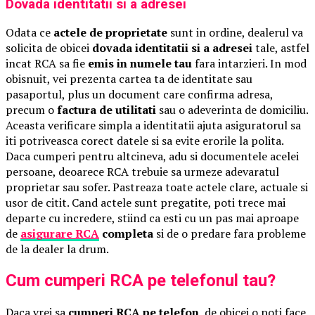
Dovada identitatii si a adresei
Odata ce
actele de proprietate
sunt in ordine, dealerul va
solicita de obicei
dovada identitatii si a adresei
tale, astfel
incat RCA sa fie
emis in numele tau
fara intarzieri. In mod
obisnuit, vei prezenta cartea ta de identitate sau
pasaportul, plus un document care confirma adresa,
precum o
factura de utilitati
sau o adeverinta de domiciliu.
Aceasta verificare simpla a identitatii ajuta asiguratorul sa
iti potriveasca corect datele si sa evite erorile la polita.
Daca cumperi pentru altcineva, adu si documentele acelei
persoane, deoarece RCA trebuie sa urmeze adevaratul
proprietar sau sofer. Pastreaza toate actele clare, actuale si
usor de citit. Cand actele sunt pregatite, poti trece mai
departe cu incredere, stiind ca esti cu un pas mai aproape
de
asigurare RCA
completa
si de o predare fara probleme
de la dealer la drum.
Cum cumperi RCA pe telefonul tau?
Daca vrei sa
cumperi RCA pe telefon
, de obicei o poti face