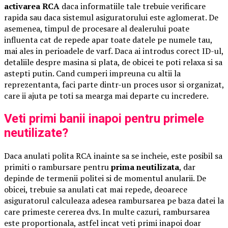
activarea RCA
daca informatiile tale trebuie verificare
rapida sau daca sistemul asiguratorului este aglomerat. De
asemenea, timpul de procesare al dealerului poate
influenta cat de repede apar toate datele pe numele tau,
mai ales in perioadele de varf. Daca ai introdus corect ID-ul,
detaliile despre masina si plata, de obicei te poti relaxa si sa
astepti putin. Cand cumperi impreuna cu altii la
reprezentanta, faci parte dintr-un proces usor si organizat,
care ii ajuta pe toti sa mearga mai departe cu incredere.
Veti primi banii inapoi pentru primele
neutilizate?
Daca anulati polita RCA inainte sa se incheie, este posibil sa
primiti o rambursare pentru
prima neutilizata
, dar
depinde de termenii politei si de momentul anularii. De
obicei, trebuie sa anulati cat mai repede, deoarece
asiguratorul calculeaza adesea rambursarea pe baza datei la
care primeste cererea dvs. In multe cazuri, rambursarea
este proportionala, astfel incat veti primi inapoi doar