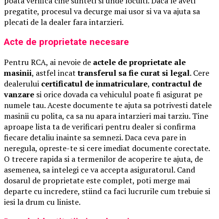
poata verifica cine sunteti si unde locuiti. Daca le aveti
pregatite, procesul va decurge mai usor si va va ajuta sa
plecati de la dealer fara intarzieri.
Acte de proprietate necesare
Pentru RCA, ai nevoie de
actele de proprietate ale
masinii
, astfel incat
transferul sa fie curat si legal
. Cere
dealerului
certificatul de inmatriculare
,
contractul de
vanzare
si orice dovada ca vehiculul poate fi asigurat pe
numele tau. Aceste documente te ajuta sa potrivesti datele
masinii cu polita, ca sa nu apara intarzieri mai tarziu. Tine
aproape lista ta de verificari pentru dealer si confirma
fiecare detaliu inainte sa semnezi. Daca ceva pare in
neregula, opreste-te si cere imediat documente corectate.
O trecere rapida si a termenilor de acoperire te ajuta, de
asemenea, sa intelegi ce va accepta asiguratorul. Cand
dosarul de proprietate este complet, poti merge mai
departe cu incredere, stiind ca faci lucrurile cum trebuie si
iesi la drum cu liniste.