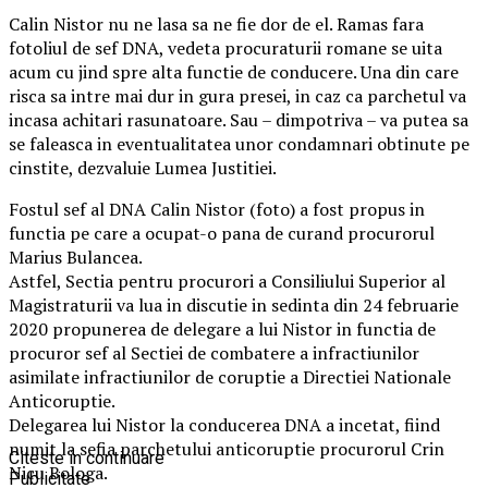
Calin Nistor nu ne lasa sa ne fie dor de el. Ramas fara
fotoliul de sef DNA, vedeta procuraturii romane se uita
acum cu jind spre alta functie de conducere. Una din care
risca sa intre mai dur in gura presei, in caz ca parchetul va
incasa achitari rasunatoare. Sau – dimpotriva – va putea sa
se faleasca in eventualitatea unor condamnari obtinute pe
cinstite, dezvaluie Lumea Justitiei.
Fostul sef al DNA Calin Nistor (foto) a fost propus in
functia pe care a ocupat-o pana de curand procurorul
Marius Bulancea.
Astfel, Sectia pentru procurori a Consiliului Superior al
Magistraturii va lua in discutie in sedinta din 24 februarie
2020 propunerea de delegare a lui Nistor in functia de
procuror sef al Sectiei de combatere a infractiunilor
asimilate infractiunilor de coruptie a Directiei Nationale
Anticoruptie.
Delegarea lui Nistor la conducerea DNA a incetat, fiind
numit la sefia parchetului anticoruptie procurorul Crin
Citeste in continuare
Nicu Bologa.
Publicitate