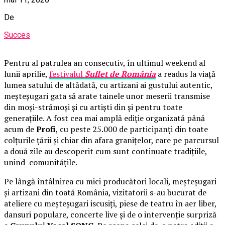
De
Succes
Pentru al patrulea an consecutiv, în ultimul weekend al
lunii aprilie,
festivalul
Suflet de România
a readus la viață
lumea satului de altădată, cu artizani ai gustului autentic,
meșteșugari gata să arate tainele unor meserii transmise
din moși-strămoși și cu artiști din și pentru toate
generațiile. A fost cea mai amplă ediție organizată până
acum de
Profi
, cu peste 25.000 de participanți din toate
colțurile țării și chiar din afara granițelor, care pe parcursul
a două zile au descoperit cum sunt continuate tradițiile,
unind comunitățile.
Pe lângă întâlnirea cu mici producători locali, meșteșugari
și artizani din toată România, vizitatorii s-au bucurat de
ateliere cu meșteșugari iscusiți, piese de teatru în aer liber,
dansuri populare, concerte live și de o intervenție surpriză