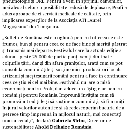
pneumologie și ORL. Pentru a veni în sprijinul oamenilor,
mai ales al celor cu posibilitate redusă de deplasare,
Profi
a
adus aproape de ei servicii medicale de calitate, prin
implicarea experților de la Asociația ATI „Aurel
Mogoșeanu” din Timișoara.
„Suflet de România este o oglindă pentru tot ceea ce este
frumos, bun și pentru ceea ce ne face bine și merită păstrat
și transmis mai departe. Festivalul care la actuala ediție a
adunat peste 25.000 de participanți veniți din toate
colțurile țării, dar și din afara granițelor, arată cum se pot
consolida comunitățile și susține micii producători locali,
artizanii și meșteșugarii români pentru a face în continuare
ceea ce știu ei cel mai bine. Festivalul nu are o miză
economică pentru Profi, dar aduce un câștig clar pentru
români și pentru România. Împreună învățăm cum să
promovăm tradițiile și să susținem comunități, să fim uniți
în jurul valorilor autentice și să redescoperim bucuria de a
petrece timp împreună în mijlocul naturii, mai conectați
unii cu ceilalți”, declară
Gabriela Sîrbu
, Director de
sustenabilitate
Ahold Delhaize România
.