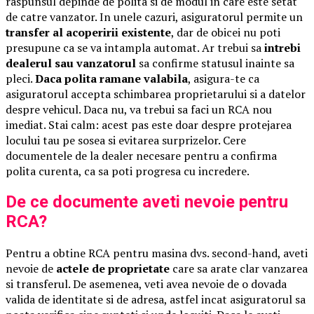
raspunsul depinde de polita si de modul in care este setat
de catre vanzator. In unele cazuri, asiguratorul permite un
transfer al acoperirii existente
, dar de obicei nu poti
presupune ca se va intampla automat. Ar trebui sa
intrebi
dealerul sau vanzatorul
sa confirme statusul inainte sa
pleci.
Daca polita ramane valabila
, asigura-te ca
asiguratorul accepta schimbarea proprietarului si a datelor
despre vehicul. Daca nu, va trebui sa faci un RCA nou
imediat. Stai calm: acest pas este doar despre protejarea
locului tau pe sosea si evitarea surprizelor. Cere
documentele de la dealer necesare pentru a confirma
polita curenta, ca sa poti progresa cu incredere.
De ce documente aveti nevoie pentru
RCA?
Pentru a obtine RCA pentru masina dvs. second-hand, aveti
nevoie de
actele de proprietate
care sa arate clar vanzarea
si transferul. De asemenea, veti avea nevoie de o dovada
valida de identitate si de adresa, astfel incat asiguratorul sa