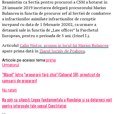
Reamintim ca Sectia pentru procurori a CSM a hotarat in
28 ianuarie 2019 incetarea delegarii procurorului Marius
Bulancea in functia de procuror sef al Sectiei de combatere
a infractiunilor asimilate infractiunilor de coruptie
incepand cu data de 1 februarie 20202, ca urmare a
detasarii sale in functia de „Law officer” la Parchetul
European, pentru o perioada de 3 ani. (Irinel I.).
Articolul
Calin Nistor, propus in locul lui Marius Bulancea
apare prima dată în
Ziarul Incisiv de Prahova
.
Articole pe aceiasi tema:
prima
Urmatorul
”Măcel” între ”procurorii fără chip”/Culoarul SRI, privatizat de
samsarii de procurori!
Nu ratati
Nu poți sa siluesti Legea fundamentala a României și sa deturnezi voit
pentru interesele tale sensul Constituției