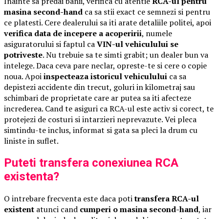
Inainte sa predai banii, verifica cu atentie
RCA-ul pentru
masina second-hand
ca sa stii exact ce semnezi si pentru
ce platesti. Cere dealerului sa iti arate detaliile politei, apoi
verifica data de incepere a acoperirii
, numele
asiguratorului si faptul ca
VIN-ul vehiculului se
potriveste
. Nu trebuie sa te simti grabit; un dealer bun va
intelege. Daca ceva pare neclar, opreste-te si cere o copie
noua. Apoi
inspecteaza istoricul vehiculului
ca sa
depistezi accidente din trecut, goluri in kilometraj sau
schimbari de proprietate care ar putea sa iti afecteze
increderea. Cand te asiguri ca RCA-ul este activ si corect, te
protejezi de costuri si intarzieri neprevazute. Vei pleca
simtindu-te inclus, informat si gata sa pleci la drum cu
liniste in suflet.
Puteti transfera conexiunea RCA
existenta?
O intrebare frecventa este daca poti
transfera RCA-ul
existent
atunci cand
cumperi o masina second-hand
, iar