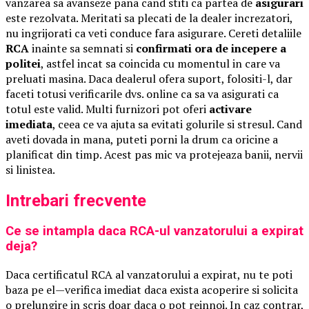
vanzarea sa avanseze pana cand stiti ca partea de
asigurari
este rezolvata. Meritati sa plecati de la dealer increzatori,
nu ingrijorati ca veti conduce fara asigurare. Cereti detaliile
RCA
inainte sa semnati si
confirmati ora de incepere a
politei
, astfel incat sa coincida cu momentul in care va
preluati masina. Daca dealerul ofera suport, folositi-l, dar
faceti totusi verificarile dvs. online ca sa va asigurati ca
totul este valid. Multi furnizori pot oferi
activare
imediata
, ceea ce va ajuta sa evitati golurile si stresul. Cand
aveti dovada in mana, puteti porni la drum ca oricine a
planificat din timp. Acest pas mic va protejeaza banii, nervii
si linistea.
Intrebari frecvente
Ce se intampla daca RCA-ul vanzatorului a expirat
deja?
Daca certificatul RCA al vanzatorului a expirat, nu te poti
baza pe el—verifica imediat daca exista acoperire si solicita
o prelungire in scris doar daca o pot reinnoi. In caz contrar,