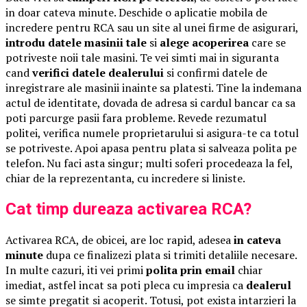
in doar cateva minute. Deschide o aplicatie mobila de
incredere pentru RCA sau un site al unei firme de asigurari,
introdu datele masinii tale
si
alege acoperirea
care se
potriveste noii tale masini. Te vei simti mai in siguranta
cand
verifici datele dealerului
si confirmi datele de
inregistrare ale masinii inainte sa platesti. Tine la indemana
actul de identitate, dovada de adresa si cardul bancar ca sa
poti parcurge pasii fara probleme. Revede rezumatul
politei, verifica numele proprietarului si asigura-te ca totul
se potriveste. Apoi apasa pentru plata si salveaza polita pe
telefon. Nu faci asta singur; multi soferi procedeaza la fel,
chiar de la reprezentanta, cu incredere si liniste.
Cat timp dureaza activarea RCA?
Activarea RCA, de obicei, are loc rapid, adesea
in cateva
minute
dupa ce finalizezi plata si trimiti detaliile necesare.
In multe cazuri, iti vei primi
polita prin email
chiar
imediat, astfel incat sa poti pleca cu impresia ca
dealerul
se simte pregatit si acoperit. Totusi, pot exista intarzieri la