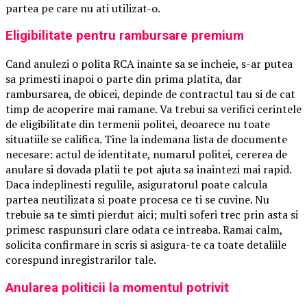
partea pe care nu ati utilizat-o.
Eligibilitate pentru rambursare premium
Cand anulezi o polita RCA inainte sa se incheie, s-ar putea
sa primesti inapoi o parte din prima platita, dar
rambursarea, de obicei, depinde de contractul tau si de cat
timp de acoperire mai ramane. Va trebui sa verifici cerintele
de eligibilitate din termenii politei, deoarece nu toate
situatiile se califica. Tine la indemana lista de documente
necesare: actul de identitate, numarul politei, cererea de
anulare si dovada platii te pot ajuta sa inaintezi mai rapid.
Daca indeplinesti regulile, asiguratorul poate calcula
partea neutilizata si poate procesa ce ti se cuvine. Nu
trebuie sa te simti pierdut aici; multi soferi trec prin asta si
primesc raspunsuri clare odata ce intreaba. Ramai calm,
solicita confirmare in scris si asigura-te ca toate detaliile
corespund inregistrarilor tale.
Anularea politicii la momentul potrivit