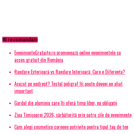
Iti recomandam
EvenimenteGratuite.ro promovează online evenimentele cu
acces gratuit din România
Randare Exterioară vs Randare Interioară: Care e Diferența?
Acuzat pe nedrept? Testul poligraf îţi poate deveni un aliat
important
Gardul din aluminiu care îți oferă timp liber, nu obligații
Ziua Timișoarei 2026, sărbătorită prin patru zile de evenimente
Cum alegi cosmetice coreene potrivite pentru tipul tau de ten