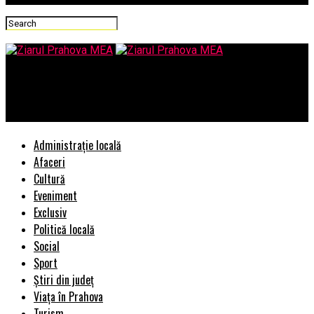
Ziarul Prahova MEA
Calin Nistor, propus in locul lui Marius Bulancea
Administrație locală
Afaceri
Cultură
Eveniment
Exclusiv
Politică locală
Social
Sport
Știri din județ
Viața în Prahova
Turism