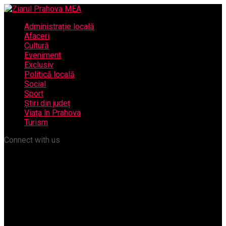
Administrație locală
Afaceri
Cultură
Eveniment
Exclusiv
Politică locală
Social
Sport
Știri din județ
Viața în Prahova
Turism
Connect with us