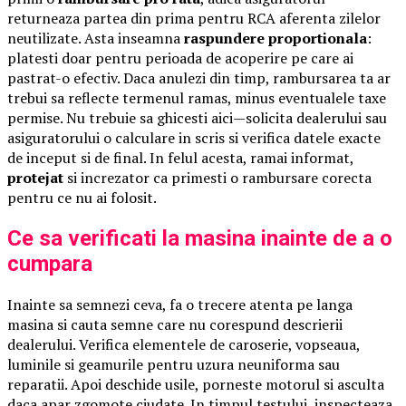
returneaza partea din prima pentru RCA aferenta zilelor
neutilizate. Asta inseamna
raspundere proportionala
:
platesti doar pentru perioada de acoperire pe care ai
pastrat-o efectiv. Daca anulezi din timp, rambursarea ta ar
trebui sa reflecte termenul ramas, minus eventualele taxe
permise. Nu trebuie sa ghicesti aici—solicita dealerului sau
asiguratorului o calculare in scris si verifica datele exacte
de inceput si de final. In felul acesta, ramai informat,
protejat
si increzator ca primesti o rambursare corecta
pentru ce nu ai folosit.
Ce sa verificati la masina inainte de a o
cumpara
Inainte sa semnezi ceva, fa o trecere atenta pe langa
masina si cauta semne care nu corespund descrierii
dealerului. Verifica elementele de caroserie, vopseaua,
luminile si geamurile pentru uzura neuniforma sau
reparatii. Apoi deschide usile, porneste motorul si asculta
daca apar zgomote ciudate. In timpul testului, inspecteaza