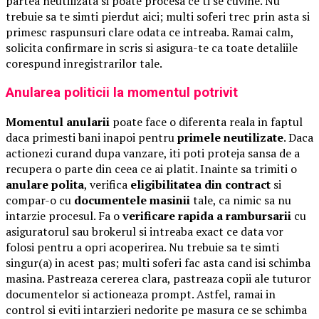
partea neutilizata si poate procesa ce ti se cuvine. Nu
trebuie sa te simti pierdut aici; multi soferi trec prin asta si
primesc raspunsuri clare odata ce intreaba. Ramai calm,
solicita confirmare in scris si asigura-te ca toate detaliile
corespund inregistrarilor tale.
Anularea politicii la momentul potrivit
Momentul anularii
poate face o diferenta reala in faptul
daca primesti bani inapoi pentru
primele neutilizate
. Daca
actionezi curand dupa vanzare, iti poti proteja sansa de a
recupera o parte din ceea ce ai platit. Inainte sa trimiti o
anulare polita
, verifica
eligibilitatea din contract
si
compar-o cu
documentele masinii
tale, ca nimic sa nu
intarzie procesul. Fa o
verificare rapida a rambursarii
cu
asiguratorul sau brokerul si intreaba exact ce data vor
folosi pentru a opri acoperirea. Nu trebuie sa te simti
singur(a) in acest pas; multi soferi fac asta cand isi schimba
masina. Pastreaza cererea clara, pastreaza copii ale tuturor
documentelor si actioneaza prompt. Astfel, ramai in
control si eviti intarzieri nedorite pe masura ce se schimba