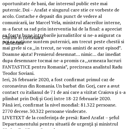
oportunitate de bani, dar interesul public este mai
puternic. Doi – Arafat e singurul care stie ce vorbeste de
acolo. Costache e depasit din punct de vedere al
comunicarii, iar Marcel Vela, ministrul afacerilor interne,
m-a facut sa rad prin interventia lui de la final: a apreciat
ca foarte bune intrebarile jurnalistilor si ne-a asigurat ca
Citeste in continuare
noi ca natiune suntem puternici, am trecut peste chestii si
Publicitate
mai grele si ca ,,in trecut, ne vom aminti de acest episod”.
Doamne ajuta! Premierul desemnat… nimic… dar imediat
dupa desemnare tocmai ne-a promis ca ,,urmeaza lucruri
FANTASTICE pentru Romania”, precizeaza analistul Radu
Teodor Soviani.
Ieri, 26 februarie 2020, a fost confirmat primul caz de
coronavirus din Romania. Un barbat din Gorj, care a avut
contact cu italianul de 71 de ani care a vizitat Craiova și s-a
plimbat prin Dolj și Gorj între 18-22 februarie 2020.
Până ieri, confirmat la nivel mondial: 81.322 persoane.
2770 decese. 30.322 persoane vindecate.
LIVETEXT de la conferința de presă: Raed Arafat – șeful
Departamentului pentru situatii de urgență și ministrul