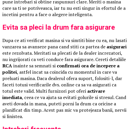
pune intrebari si obtine raspunsuri clare. Meriti o masina
care sa ti se potriveasca, iar tu nu esti singur in efortul de a
incetini pentru a face o alegere inteligenta.
Evita sa pleci la drum fara asigurare
Dupa ce ati verificat masina si va simtiti bine cu ea, nu lasati
vanzarea sa avanseze pana cand stiti ca partea de
asigurari
este rezolvata. Meritati sa plecati de la dealer increzatori,
nu ingrijorati ca veti conduce fara asigurare. Cereti detaliile
RCA
inainte sa semnati si
confirmati ora de incepere a
politei
, astfel incat sa coincida cu momentul in care va
preluati masina. Daca dealerul ofera suport, folositi-l, dar
faceti totusi verificarile dvs. online ca sa va asigurati ca
totul este valid. Multi furnizori pot oferi
activare
imediata
, ceea ce va ajuta sa evitati golurile si stresul. Cand
aveti dovada in mana, puteti porni la drum ca oricine a
planificat din timp. Acest pas mic va protejeaza banii, nervii
si linistea.