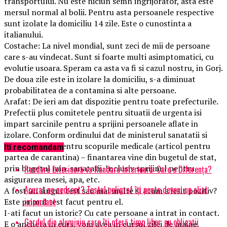
transportului. Nu este niciun semn ingrijorator, asta este
mersul normal al bolii. Pentru asta persoanele respective
sunt izolate la domiciliu 14 zile. Este o cunostinta a
italianului.
Costache: La nivel mondial, sunt zeci de mii de persoane
care s-au vindecat. Sunt si foarte multi asimptomatici, cu
evolutie usoara. Speram ca asta va fi si cazul nostru, in Gorj.
De doua zile este in izolare la domiciliu, s-a diminuat
probabilitatea de a contamina si alte persoane.
Arafat: De ieri am dat dispozitie pentru toate prefecturile.
Prefectii plus comitetele pentru situatii de urgenta isi
impart sarcinile pentru a sprijini persoanele aflate in
izolare. Conform ordinului dat de ministerul sanatatii si
OUG 11 emisa pentru scopurile medicale (articol pentru
Iti recomandam
partea de carantina) – finantarea vine din bugetul de stat,
prin bugetul min. sanatatii. Inclusiv sprijinul pentru
Randare Exterioară vs Randare Interioară: Care e Diferența?
asigurarea mesei, apa, etc.
Acuzat pe nedrept? Testul poligraf îţi poate deveni un aliat
A fost un singur test sau mai multe si acum a iesit pozitiv?
important
Este primul test facut pentru el.
I-ati facut un istoric? Cu cate persoane a intrat in contact.
Gardul din aluminiu care îți oferă timp liber, nu obligații
E o ancheta in curs, vom avea in cursul zilei de maine.