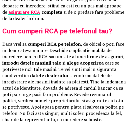
departe cu incredere, stiind ca esti cu un pas mai aproape
de
asigurare RCA
completa
si de o predare fara probleme
de la dealer la drum.
Cum cumperi RCA pe telefonul tau?
Daca vrei sa
cumperi RCA pe telefon
, de obicei o poti face
in doar cateva minute. Deschide o aplicatie mobila de
incredere pentru RCA sau un site al unei firme de asigurari,
introdu datele masinii tale
si
alege acoperirea
care se
potriveste noii tale masini. Te vei simti mai in siguranta
cand
verifici datele dealerului
si confirmi datele de
inregistrare ale masinii inainte sa platesti. Tine la indemana
actul de identitate, dovada de adresa si cardul bancar ca sa
poti parcurge pasii fara probleme. Revede rezumatul
politei, verifica numele proprietarului si asigura-te ca totul
se potriveste. Apoi apasa pentru plata si salveaza polita pe
telefon. Nu faci asta singur; multi soferi procedeaza la fel,
chiar de la reprezentanta, cu incredere si liniste.