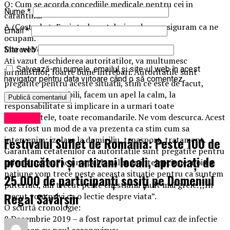
Q: Cum se acorda concediile medicale pentru cei in
Nume
*
carantina.
A (Costache): E o intrebare tehnica, dar va asiguram ca ne
Email
*
ocupam.
Marcel Vela – Ministrul Afacerilor Interne:
Site web
Ati vazut deschiderea autoritatilor, va multumesc
Salvează-mi numele, emailul și site-ul web în acest
jurnalistilor, foarte bune intrebari. Autoritatile sunt
navigator pentru data viitoare când o să comentez.
pregatite pentru aceste situatii, stim ce este de facut,
suntem responsabili, facem un apel la calm, la
responsabilitate si implicare in a urmari toate
comunicatele, toate recomandarile. Ne vom descurca. Acest
Exclusiv
caz a fost un mod de a va prezenta ca stim cum sa
Festivalul Suflet de România: Peste 100 de
intervenim: izolare la domiciliu, trnasport, tratament.
Garantam cetatenilor ca autoritatile sunt pregatite pentru
producători și artizani locali, apreciați de
orice situatie. Fac un apel la calm, la intelepciune, noi ca
natiune vom trece peste aceasta situatie pentru ca suntem
25.000 de participanți sosiți pe Domeniul
puternici, am trecut peste chestiunii mult mai grele. ,,In
Regal Săvârșin
trecut vom privi ca o lectie despre viata”.
O scurtă cronologie:
8 Decembrie 2019 – a fost raportat primul caz de infectie
în Wuhan cu noul coronavirus;