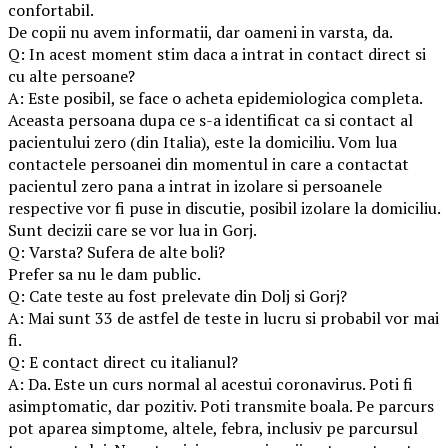
confortabil.
De copii nu avem informatii, dar oameni in varsta, da.
Q: In acest moment stim daca a intrat in contact direct si
cu alte persoane?
A: Este posibil, se face o acheta epidemiologica completa.
Aceasta persoana dupa ce s-a identificat ca si contact al
pacientului zero (din Italia), este la domiciliu. Vom lua
contactele persoanei din momentul in care a contactat
pacientul zero pana a intrat in izolare si persoanele
respective vor fi puse in discutie, posibil izolare la domiciliu.
Sunt decizii care se vor lua in Gorj.
Q: Varsta? Sufera de alte boli?
Prefer sa nu le dam public.
Q: Cate teste au fost prelevate din Dolj si Gorj?
A: Mai sunt 33 de astfel de teste in lucru si probabil vor mai
fi.
Q: E contact direct cu italianul?
A: Da. Este un curs normal al acestui coronavirus. Poti fi
asimptomatic, dar pozitiv. Poti transmite boala. Pe parcurs
pot aparea simptome, altele, febra, inclusiv pe parcursul