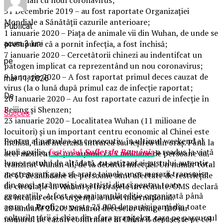
31 Decembrie 2019 – au fost raportate Organizației
Mondiale a Sănătății cazurile anterioare;
Publicat
1 ianuarie 2020 – Piața de animale vii din Wuhan, de unde se
presupune că a pornit infecția, a fost închisă;
acum 3 luni
7 ianuarie 2020 – Cercetătorii chinezi au indentifcat un
pe
patogen implicat ca reprezentând un nou coronavirus;
9 Ianuarie 2020 – A fost raportat primul deces cauzat de
mai 11, 2026
virus (la o lună după primul caz de infecție raportat;
De
20 Ianuarie 2020 – Au fost raportate cazuri de infecție în
Beijing și Shenzen;
Succes
23 ianuarie 2020 – Localitatea Wuhan (11 milioane de
locuitori) și un important centru economic al Chinei este
Pentru al patrulea an consecutiv, în ultimul weekend al
închisă, fiind interzisă intrarea sau ieșirea din oraș. Până la
lunii aprilie,
festivalul
Suflet de România
a readus la viață
acel moment se presupune că 5 milioane de persoane au
lumea satului de altădată, cu artizani ai gustului autentic,
tranzitat Wuhan-ul, de la debutul infecției. Un număr total
meșteșugari gata să arate tainele unor meserii transmise
de 60 de milioane de persoane sunt afectate de restricțiile
din moși-strămoși și cu artiști din și pentru toate
de circulație în Wuhan și în orașele învecinate. OMS declară
generațiile. A fost cea mai amplă ediție organizată până
că încă nu este o urgență la nivel internațional.
acum de
Profi
, cu peste 25.000 de participanți din toate
28 ianuarie 2020: Numărul deceselor atinge 100 iar
colțurile țării și chiar din afara granițelor, care pe parcursul
numarul de cazuri confirmate în China îl depășește pe cel