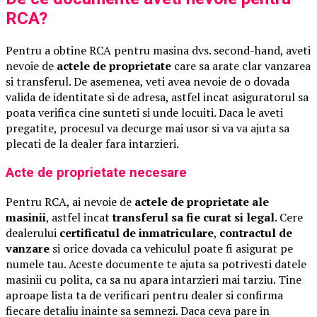
RCA?
Pentru a obtine RCA pentru masina dvs. second-hand, aveti
nevoie de
actele de proprietate
care sa arate clar vanzarea
si transferul. De asemenea, veti avea nevoie de o dovada
valida de identitate si de adresa, astfel incat asiguratorul sa
poata verifica cine sunteti si unde locuiti. Daca le aveti
pregatite, procesul va decurge mai usor si va va ajuta sa
plecati de la dealer fara intarzieri.
Acte de proprietate necesare
Pentru RCA, ai nevoie de
actele de proprietate ale
masinii
, astfel incat
transferul sa fie curat si legal
. Cere
dealerului
certificatul de inmatriculare
,
contractul de
vanzare
si orice dovada ca vehiculul poate fi asigurat pe
numele tau. Aceste documente te ajuta sa potrivesti datele
masinii cu polita, ca sa nu apara intarzieri mai tarziu. Tine
aproape lista ta de verificari pentru dealer si confirma
fiecare detaliu inainte sa semnezi. Daca ceva pare in