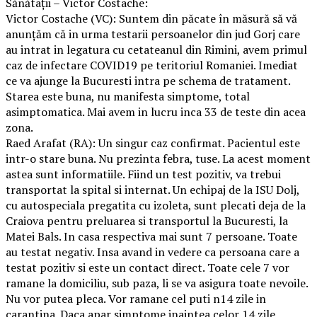
Sănătații – Victor Costache:
Victor Costache (VC): Suntem din păcate în măsură să vă
anunțăm că in urma testarii persoanelor din jud Gorj care
au intrat in legatura cu cetateanul din Rimini, avem primul
caz de infectare COVID19 pe teritoriul Romaniei. Imediat
ce va ajunge la Bucuresti intra pe schema de tratament.
Starea este buna, nu manifesta simptome, total
asimptomatica. Mai avem in lucru inca 33 de teste din acea
zona.
Raed Arafat (RA): Un singur caz confirmat. Pacientul este
intr-o stare buna. Nu prezinta febra, tuse. La acest moment
astea sunt informatiile. Fiind un test pozitiv, va trebui
transportat la spital si internat. Un echipaj de la ISU Dolj,
cu autospeciala pregatita cu izoleta, sunt plecati deja de la
Craiova pentru preluarea si transportul la Bucuresti, la
Matei Bals. In casa respectiva mai sunt 7 persoane. Toate
au testat negativ. Insa avand in vedere ca persoana care a
testat pozitiv si este un contact direct. Toate cele 7 vor
ramane la domiciliu, sub paza, li se va asigura toate nevoile.
Nu vor putea pleca. Vor ramane cel puti n14 zile in
carantina. Daca apar simptome inaintea celor 14 zile,