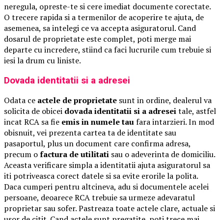
neregula, opreste-te si cere imediat documente corectate.
O trecere rapida si a termenilor de acoperire te ajuta, de
asemenea, sa intelegi ce va accepta asiguratorul. Cand
dosarul de proprietate este complet, poti merge mai
departe cu incredere, stiind ca faci lucrurile cum trebuie si
iesi la drum cu liniste.
Dovada identitatii si a adresei
Odata ce
actele de proprietate
sunt in ordine, dealerul va
solicita de obicei
dovada identitatii si a adresei
tale, astfel
incat RCA sa fie
emis in numele tau
fara intarzieri. In mod
obisnuit, vei prezenta cartea ta de identitate sau
pasaportul, plus un document care confirma adresa,
precum o
factura de utilitati
sau o adeverinta de domiciliu.
Aceasta verificare simpla a identitatii ajuta asiguratorul sa
iti potriveasca corect datele si sa evite erorile la polita.
Daca cumperi pentru altcineva, adu si documentele acelei
persoane, deoarece RCA trebuie sa urmeze adevaratul
proprietar sau sofer. Pastreaza toate actele clare, actuale si
usor de citit. Cand actele sunt pregatite, poti trece mai