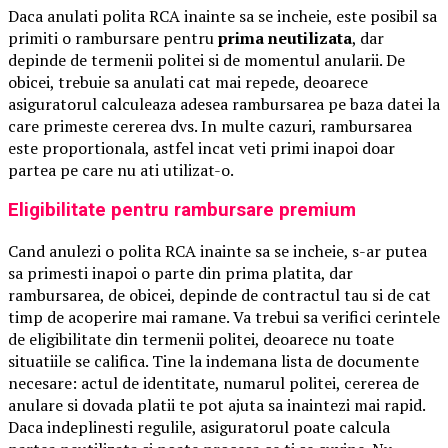
Daca anulati polita RCA inainte sa se incheie, este posibil sa
primiti o rambursare pentru
prima neutilizata
, dar
depinde de termenii politei si de momentul anularii. De
obicei, trebuie sa anulati cat mai repede, deoarece
asiguratorul calculeaza adesea rambursarea pe baza datei la
care primeste cererea dvs. In multe cazuri, rambursarea
este proportionala, astfel incat veti primi inapoi doar
partea pe care nu ati utilizat-o.
Eligibilitate pentru rambursare premium
Cand anulezi o polita RCA inainte sa se incheie, s-ar putea
sa primesti inapoi o parte din prima platita, dar
rambursarea, de obicei, depinde de contractul tau si de cat
timp de acoperire mai ramane. Va trebui sa verifici cerintele
de eligibilitate din termenii politei, deoarece nu toate
situatiile se califica. Tine la indemana lista de documente
necesare: actul de identitate, numarul politei, cererea de
anulare si dovada platii te pot ajuta sa inaintezi mai rapid.
Daca indeplinesti regulile, asiguratorul poate calcula