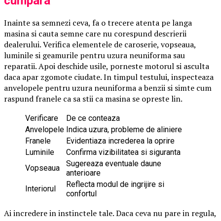
cumpara
Inainte sa semnezi ceva, fa o trecere atenta pe langa
masina si cauta semne care nu corespund descrierii
dealerului. Verifica elementele de caroserie, vopseaua,
luminile si geamurile pentru uzura neuniforma sau
reparatii. Apoi deschide usile, porneste motorul si asculta
daca apar zgomote ciudate. In timpul testului, inspecteaza
anvelopele pentru uzura neuniforma a benzii si simte cum
raspund franele ca sa stii ca masina se opreste lin.
Verificare
De ce conteaza
Anvelopele
Indica uzura, probleme de aliniere
Franele
Evidentiaza increderea la oprire
Luminile
Confirma vizibilitatea si siguranta
Sugereaza eventuale daune
Vopseaua
anterioare
Reflecta modul de ingrijire si
Interiorul
confortul
Ai incredere in instinctele tale. Daca ceva nu pare in regula,