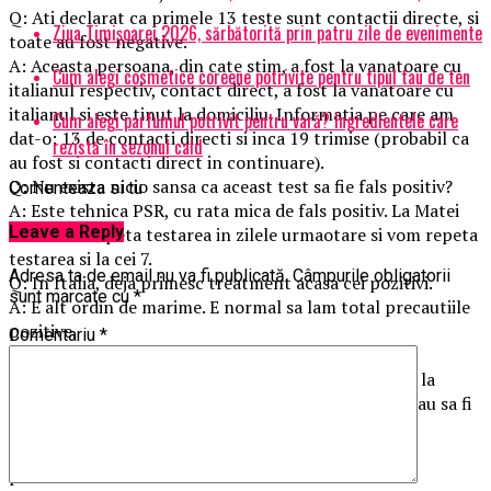
Q: Ati declarat ca primele 13 teste sunt contactii directe, si
Ziua Timișoarei 2026, sărbătorită prin patru zile de evenimente
toate au fost negative.
A: Aceasta persoana, din cate stim, a fost la vanatoare cu
Cum alegi cosmetice coreene potrivite pentru tipul tau de ten
italianul respectiv, contact direct, a fost la vanatoare cu
italianul si este tinut la domiciliu. Informatia pe care am
Cum alegi parfumul potrivit pentru vară? Ingredientele care
dat-o: 13 de contacti directi si inca 19 trimise (probabil ca
rezistă în sezonul cald
au fost si contacti direct in continuare).
Q: Nu exista nicio sansa ca aceast test sa fie fals positiv?
Comenteaza si tu
A: Este tehnica PSR, cu rata mica de fals positiv. La Matei
Leave a Reply
Bals se va repeta testarea in zilele urmaotare si vom repeta
testarea si la cei 7.
Adresa ta de email nu va fi publicată.
Câmpurile obligatorii
Q: In Italia, deja primesc treatment acasa cei pozitivi.
sunt marcate cu
*
A: E alt ordin de marime. E normal sa lam total precautiile
pozitive.
Comentariu
*
Q: E vreo posibilitate ca virusul sa iasa din casa?
A: Nu. Catre vecini, sa nu aiba grija. E o transmettre la
nivelul aerului, dar trebuie sa si stai 10-15 minute, sau sa fi
luat de mana, contact direct,
Pana acum nu am informatii ca sunt copii, dar sunt
persoane in varsta.