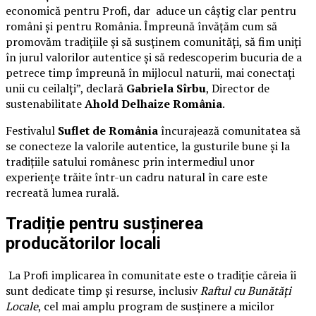
economică pentru Profi, dar aduce un câștig clar pentru
români și pentru România. Împreună învățăm cum să
promovăm tradițiile și să susținem comunități, să fim uniți
în jurul valorilor autentice și să redescoperim bucuria de a
petrece timp împreună în mijlocul naturii, mai conectați
unii cu ceilalți”, declară
Gabriela Sîrbu
, Director de
sustenabilitate
Ahold Delhaize România
.
Festivalul
Suflet de România
încurajează comunitatea să
se conecteze la valorile autentice, la gusturile bune și la
tradițiile satului românesc prin intermediul unor
experiențe trăite într-un cadru natural în care este
recreată lumea rurală.
Tradiție pentru susținerea
producătorilor locali
La Profi implicarea în comunitate este o tradiție căreia îi
sunt dedicate timp și resurse, inclusiv
Raftul cu Bunătăți
Locale
, cel mai amplu program de susținere a micilor