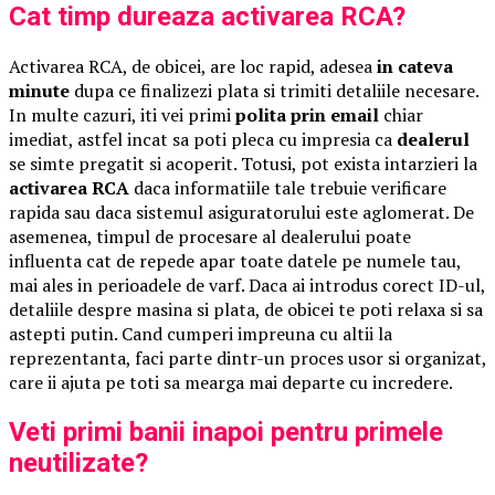
Cat timp dureaza activarea RCA?
Activarea RCA, de obicei, are loc rapid, adesea
in cateva
minute
dupa ce finalizezi plata si trimiti detaliile necesare.
In multe cazuri, iti vei primi
polita prin email
chiar
imediat, astfel incat sa poti pleca cu impresia ca
dealerul
se simte pregatit si acoperit. Totusi, pot exista intarzieri la
activarea RCA
daca informatiile tale trebuie verificare
rapida sau daca sistemul asiguratorului este aglomerat. De
asemenea, timpul de procesare al dealerului poate
influenta cat de repede apar toate datele pe numele tau,
mai ales in perioadele de varf. Daca ai introdus corect ID-ul,
detaliile despre masina si plata, de obicei te poti relaxa si sa
astepti putin. Cand cumperi impreuna cu altii la
reprezentanta, faci parte dintr-un proces usor si organizat,
care ii ajuta pe toti sa mearga mai departe cu incredere.
Veti primi banii inapoi pentru primele
neutilizate?