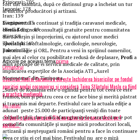
Princess): 705
fost dat sâmbătă, după ce distinsul grup a încheiat un tur
Japonia: 178
al micilor producători și artizani.
Iran: 139
Singapore: 93
Evenimentul a continuat și tradiția caravanei medicale,
HonG Kong – 89
oferind din nou consultații gratuite pentru comunitatea
SUA: 59
din Săvârșin și împrejurimi, cu ajutorul unor medici
Thailanda: 40
specialiști în oftalmologie, cardiologie, neurologie,
Bahrein: 33
pneumologie și ORL. Pentru a veni în sprijinul oamenilor,
mai ales al celor cu posibilitate redusă de deplasare,
Profi
a
Articole pe aceiasi tema:
prima
adus aproape de ei servicii medicale de calitate, prin
Urmatorul
implicarea experților de la Asociația ATI „Aurel
Mogoșeanu” din Timișoara.
Useristul Andrei Caramitru dorește închiderea bisericilor pe fondul
apariției noului coronavirus și consideră Taina Sfântului Maslu ca fiind
„Suflet de România este o oglindă pentru tot ceea ce este
o practică medievală
frumos, bun și pentru ceea ce ne face bine și merită păstrat
și transmis mai departe. Festivalul care la actuala ediție a
Nu ratati
adunat peste 25.000 de participanți veniți din toate
colțurile țării, dar și din afara granițelor, arată cum se pot
„Evident, o gluma precum Citu nu putea sa se nasca decit pe 1
consolida comunitățile și susține micii producători locali,
aprilie!…”
artizanii și meșteșugarii români pentru a face în continuare
ceea ce știu ei cel mai bine. Festivalul nu are o miză