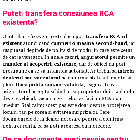
Puteti transfera conexiunea RCA
existenta?
O intrebare frecventa este daca poti
transfera RCA-ul
existent
atunci cand
cumperi o masina second-hand
, iar
raspunsul depinde de polita si de modul in care este setat
de catre vanzator. In unele cazuri, asiguratorul permite un
transfer al acoperirii existente
, dar de obicei nu poti
presupune ca se va intampla automat. Ar trebui sa
intrebi
dealerul sau vanzatorul
sa confirme statusul inainte sa
pleci.
Daca polita ramane valabila
, asigura-te ca
asiguratorul accepta schimbarea proprietarului si a datelor
despre vehicul. Daca nu, va trebui sa faci un RCA nou
imediat. Stai calm: acest pas este doar despre protejarea
locului tau pe sosea si evitarea surprizelor. Cere
documentele de la dealer necesare pentru a confirma
polita curenta, ca sa poti progresa cu incredere.
De ce documente aveti nevoie pentru