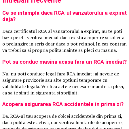
Intrebari frecvente
Ce se intampla daca RCA-ul vanzatorului a expirat
deja?
Daca certificatul RCA al vanzatorului a expirat, nu te poti
baza pe el—verifica imediat daca exista acoperire si solicita
o prelungire in scris doar daca o pot reinnoi. In caz contrar,
va trebui sa ai propria polita inainte sa pleci cu masina.
Pot sa conduc masina acasa fara un RCA imediat?
Nu, nu poti conduce legal fara RCA imediat; ai nevoie de
asigurare provizorie sau alte optiuni temporare cu
valabilitate legala. Verifica actele necesare inainte sa pleci,
ca sa te simti in siguranta si sprijinit.
Acopera asigurarea RCA accidentele in prima zi?
Da, RCA-ul tau acopera de obicei accidentele din prima zi,
daca polita este activa, dar verifica limitarile de acoperire,
perioada de asteptare, raspunderea dealerului si procesul