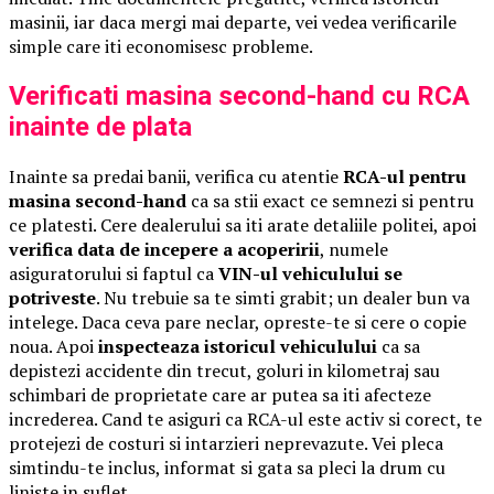
masinii, iar daca mergi mai departe, vei vedea verificarile
simple care iti economisesc probleme.
Verificati masina second-hand cu RCA
inainte de plata
Inainte sa predai banii, verifica cu atentie
RCA-ul pentru
masina second-hand
ca sa stii exact ce semnezi si pentru
ce platesti. Cere dealerului sa iti arate detaliile politei, apoi
verifica data de incepere a acoperirii
, numele
asiguratorului si faptul ca
VIN-ul vehiculului se
potriveste
. Nu trebuie sa te simti grabit; un dealer bun va
intelege. Daca ceva pare neclar, opreste-te si cere o copie
noua. Apoi
inspecteaza istoricul vehiculului
ca sa
depistezi accidente din trecut, goluri in kilometraj sau
schimbari de proprietate care ar putea sa iti afecteze
increderea. Cand te asiguri ca RCA-ul este activ si corect, te
protejezi de costuri si intarzieri neprevazute. Vei pleca
simtindu-te inclus, informat si gata sa pleci la drum cu
liniste in suflet.