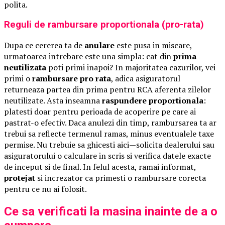
polita.
Reguli de rambursare proportionala (pro-rata)
Dupa ce cererea ta de
anulare
este pusa in miscare,
urmatoarea intrebare este una simpla: cat din
prima
neutilizata
poti primi inapoi? In majoritatea cazurilor, vei
primi o
rambursare pro rata
, adica asiguratorul
returneaza partea din prima pentru RCA aferenta zilelor
neutilizate. Asta inseamna
raspundere proportionala
:
platesti doar pentru perioada de acoperire pe care ai
pastrat-o efectiv. Daca anulezi din timp, rambursarea ta ar
trebui sa reflecte termenul ramas, minus eventualele taxe
permise. Nu trebuie sa ghicesti aici—solicita dealerului sau
asiguratorului o calculare in scris si verifica datele exacte
de inceput si de final. In felul acesta, ramai informat,
protejat
si increzator ca primesti o rambursare corecta
pentru ce nu ai folosit.
Ce sa verificati la masina inainte de a o