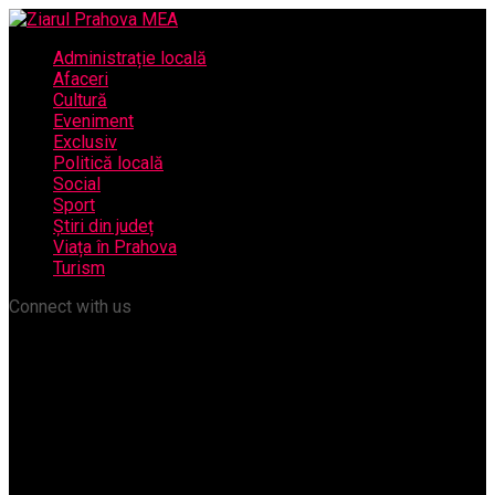
Administrație locală
Afaceri
Cultură
Eveniment
Exclusiv
Politică locală
Social
Sport
Știri din județ
Viața în Prahova
Turism
Connect with us