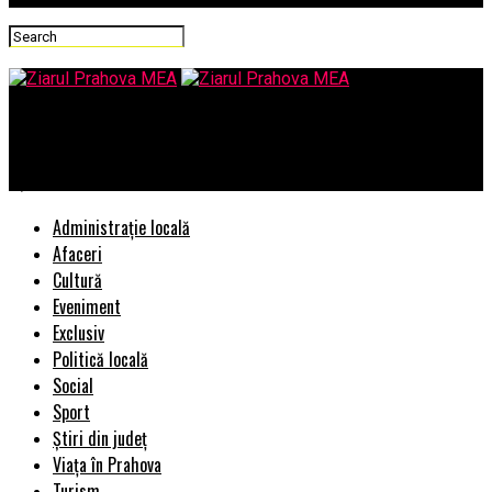
Ziarul Prahova MEA
EȘECUL LAMENTABIL AL UNIUNII EUROPENE
Administrație locală
Afaceri
Cultură
Eveniment
Exclusiv
Politică locală
Social
Sport
Știri din județ
Viața în Prahova
Turism