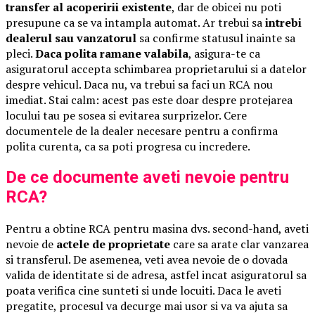
transfer al acoperirii existente
, dar de obicei nu poti
presupune ca se va intampla automat. Ar trebui sa
intrebi
dealerul sau vanzatorul
sa confirme statusul inainte sa
pleci.
Daca polita ramane valabila
, asigura-te ca
asiguratorul accepta schimbarea proprietarului si a datelor
despre vehicul. Daca nu, va trebui sa faci un RCA nou
imediat. Stai calm: acest pas este doar despre protejarea
locului tau pe sosea si evitarea surprizelor. Cere
documentele de la dealer necesare pentru a confirma
polita curenta, ca sa poti progresa cu incredere.
De ce documente aveti nevoie pentru
RCA?
Pentru a obtine RCA pentru masina dvs. second-hand, aveti
nevoie de
actele de proprietate
care sa arate clar vanzarea
si transferul. De asemenea, veti avea nevoie de o dovada
valida de identitate si de adresa, astfel incat asiguratorul sa
poata verifica cine sunteti si unde locuiti. Daca le aveti
pregatite, procesul va decurge mai usor si va va ajuta sa