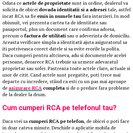
Odata ce
actele de proprietate
sunt in ordine, dealerul va
solicita de obicei
dovada identitatii si a adresei
tale, astfel
incat RCA sa fie
emis in numele tau
fara intarzieri. In mod
obisnuit, vei prezenta cartea ta de identitate sau
pasaportul, plus un document care confirma adresa,
precum o
factura de utilitati
sau o adeverinta de domiciliu.
Aceasta verificare simpla a identitatii ajuta asiguratorul sa
iti potriveasca corect datele si sa evite erorile la polita.
Daca cumperi pentru altcineva, adu si documentele acelei
persoane, deoarece RCA trebuie sa urmeze adevaratul
proprietar sau sofer. Pastreaza toate actele clare, actuale si
usor de citit. Cand actele sunt pregatite, poti trece mai
departe cu incredere, stiind ca esti cu un pas mai aproape
de
asigurare RCA
completa
si de o predare fara probleme
de la dealer la drum.
Cum cumperi RCA pe telefonul tau?
Daca vrei sa
cumperi RCA pe telefon
, de obicei o poti face
in doar cateva minute. Deschide o aplicatie mobila de