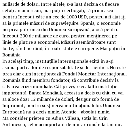
miliarde de dolari. Între altele, s-a luat decizia ca fiecare
cetățean american, mai puțin cei bogați, să primească
pentru început câte un cec de 1000 USD, pentru a fi ajutați
să ia primele măsuri de supraviețuire. Spania, o economie
nu prea puternică din Uniunea Europeană, alocă pentru
început 200 de miliarde de euro, pentru menținerea pe
linie de plutire a economiei. Măsuri asemănătoare sunt
luate, rând pe rând, în toate statele europene. Mai puțin în
România.
În același timp, instituțiile internaționale ezită în a-și
asuma partea lor de responsabilitate și de sacrificii. Nu este
prea clar cum intenționează Fondul Monetar Internațional,
România fiind membru fondator, să contribuie decisiv la
salvarea crizei mondiale. Cât privește cealaltă instituție
importantă, Banca Mondială, aceasta a decis cu chiu cu vai
să aloce doar 12 miliarde de dolari, desigur sub formă de
împrumut, pentru susținerea multinaționalelor. Uniunea
Europeană nu a decis nimic. Atenție – absolut nimic.
Mă consider prieten cu Adina Vălean, soția lui Crin
Antonescu, cel mai important demnitar român la Uniunea