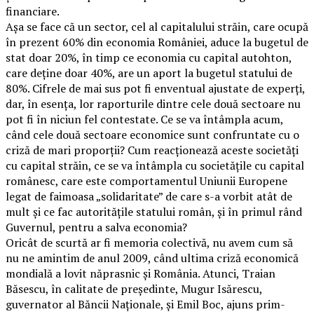
financiare.
Așa se face că un sector, cel al capitalului străin, care ocupă
în prezent 60% din economia României, aduce la bugetul de
stat doar 20%, în timp ce economia cu capital autohton,
care deține doar 40%, are un aport la bugetul statului de
80%. Cifrele de mai sus pot fi enventual ajustate de experți,
dar, în esența, lor raporturile dintre cele două sectoare nu
pot fi în niciun fel contestate. Ce se va întâmpla acum,
când cele două sectoare economice sunt confruntate cu o
criză de mari proporții? Cum reacționează aceste societăți
cu capital străin, ce se va întâmpla cu societățile cu capital
românesc, care este comportamentul Uniunii Europene
legat de faimoasa „solidaritate” de care s-a vorbit atât de
mult și ce fac autoritățile statului român, și în primul rând
Guvernul, pentru a salva economia?
Oricât de scurtă ar fi memoria colectivă, nu avem cum să
nu ne amintim de anul 2009, când ultima criză economică
mondială a lovit năprasnic și România. Atunci, Traian
Băsescu, în calitate de președinte, Mugur Isărescu,
guvernator al Băncii Naționale, și Emil Boc, ajuns prim-