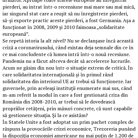
pierderi, au intrat într-o recensiune mai mare sau mai mică,
iar singurul stat care a reușit să nu înregistreze pierderi,
să-și exporte practic aceste pierderi, a fost Germania. Așa a
funcționat în 2008, 2009 și 2010 faimoasa „solidaritate
europeană”.
Se repetă istoria la alt nivel? Nu se declanșase încă această
criză a coronavirusului, când existau deja semnale din ce în
ce mai concludente că lumea intră într-o nouă recesiune.
Pandemia nu a făcut altceva decât să accelereze lucrurile.
Acum ne găsim din nou într-o situație extrem de critică. În
care solidaritatea internațională și în primul rând
solidaritatea din interiorul UE ar trebui să funcționeze. Iar
guvernele, prin aceleași instituții enumerate mai sus, când
m-am referit la modul în care a fost gestionată criza din
România din 2008-2010, ar trebui să le dovedească
propriilor cetățeni, prin măsuri concrete, că sunt capabile
să gestioneze situația. Și la ce asistăm?
În Statele Unite a fost adoptat un prim pachet complex de
răspuns la provocările crizei economice, Trezoreria punând
la dispoziția economiei americane nu mai puțin de 1.200 de