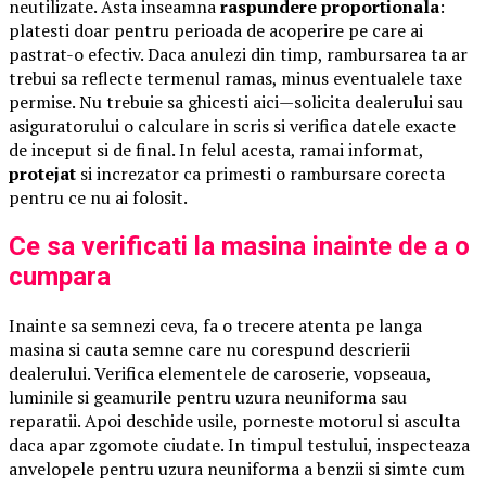
neutilizate. Asta inseamna
raspundere proportionala
:
platesti doar pentru perioada de acoperire pe care ai
pastrat-o efectiv. Daca anulezi din timp, rambursarea ta ar
trebui sa reflecte termenul ramas, minus eventualele taxe
permise. Nu trebuie sa ghicesti aici—solicita dealerului sau
asiguratorului o calculare in scris si verifica datele exacte
de inceput si de final. In felul acesta, ramai informat,
protejat
si increzator ca primesti o rambursare corecta
pentru ce nu ai folosit.
Ce sa verificati la masina inainte de a o
cumpara
Inainte sa semnezi ceva, fa o trecere atenta pe langa
masina si cauta semne care nu corespund descrierii
dealerului. Verifica elementele de caroserie, vopseaua,
luminile si geamurile pentru uzura neuniforma sau
reparatii. Apoi deschide usile, porneste motorul si asculta
daca apar zgomote ciudate. In timpul testului, inspecteaza
anvelopele pentru uzura neuniforma a benzii si simte cum