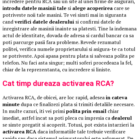
incredere pentru RCA sau un site al unei firme de asigurari,
introdu datele masinii tale
si
alege acoperirea
care se
potriveste noii tale masini. Te vei simti mai in siguranta
cand
verifici datele dealerului
si confirmi datele de
inregistrare ale masinii inainte sa platesti. Tine la indemana
actul de identitate, dovada de adresa si cardul bancar ca sa
poti parcurge pasii fara probleme. Revede rezumatul
politei, verifica numele proprietarului si asigura-te ca totul
se potriveste. Apoi apasa pentru plata si salveaza polita pe
telefon. Nu faci asta singur; multi soferi procedeaza la fel,
chiar de la reprezentanta, cu incredere si liniste.
Cat timp dureaza activarea RCA?
Activarea RCA, de obicei, are loc rapid, adesea
in cateva
minute
dupa ce finalizezi plata si trimiti detaliile necesare.
In multe cazuri, iti vei primi
polita prin email
chiar
imediat, astfel incat sa poti pleca cu impresia ca
dealerul
se simte pregatit si acoperit. Totusi, pot exista intarzieri la
activarea RCA
daca informatiile tale trebuie verificare
rapida sau daca sistemul asiguratorului este aglomerat. De