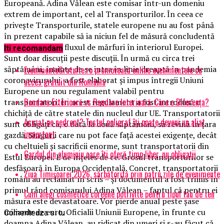
Europeană. Adina Vălean este comisar într-un domeniu
extrem de important, cel al Transporturilor. În ceea ce
privește Transporturile, statele europene nu au fost până
în prezent capabile să ia niciun fel de măsură concludentă
pentru a facilita fluxul de mărfuri în interiorul Europei.
Iti recomandam
Sunt doar discuții peste discuții. În urmă cu circa trei
săptămâni, înainte de se intra în linie dreaptă în pandemia
EvenimenteGratuite.ro promovează online evenimentele cu
coronavirusului, a fost elaborat și impus întregii Uniuni
acces gratuit din România
Europene un nou regulament valabil pentru
Randare Exterioară vs Randare Interioară: Care e Diferența?
transportatori. În acest regulament a fost introdusă o
chichiță de către statele din nucleul dur UE. Transportatorii
Acuzat pe nedrept? Testul poligraf îţi poate deveni un aliat
sunt obligați ca, o dată la două săptămâni, să revină în țara
important
gazdă. Singurii care nu pot face față acestei exigențe, decât
cu cheltuieli și sacrificii enorme, sunt transportatorii din
Gardul din aluminiu care îți oferă timp liber, nu obligații
Estul Europei. E de înțeles de ce. Grosul transporturilor se
desfășoară în Europa Occidentală. Concret, transportatorii
Ziua Timișoarei 2026, sărbătorită prin patru zile de evenimente
români au reclamat în scris – și documentul a fost trimis în
primul rând comisarului Adina Vălean – faptul că pentru ei
Cum alegi cosmetice coreene potrivite pentru tipul tau de ten
măsura este devastatoare. Vor pierde anual peste șase
miliarde de euro. Oficialii Uniunii Europene, în frunte cu
Comenteaza si tu
doamna Adina Vălean, au ridicat din umeri și s-au făcut că