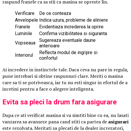
raspund franele ca sa stii ca masina se opreste lin.
Verificare
De ce conteaza
Anvelopele
Indica uzura, probleme de aliniere
Franele
Evidentiaza increderea la oprire
Luminile
Confirma vizibilitatea si siguranta
Sugereaza eventuale daune
Vopseaua
anterioare
Reflecta modul de ingrijire si
Interiorul
confortul
Ai incredere in instinctele tale. Daca ceva nu pare in regula,
pune intrebari si obtine raspunsuri clare. Meriti o masina
care sa ti se potriveasca, iar tu nu esti singur in efortul de a
incetini pentru a face o alegere inteligenta.
Evita sa pleci la drum fara asigurare
Dupa ce ati verificat masina si va simtiti bine cu ea, nu lasati
vanzarea sa avanseze pana cand stiti ca partea de
asigurari
este rezolvata. Meritati sa plecati de la dealer increzatori,