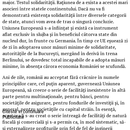
major. Testul solidarității. Rațiunea de a exista a acestei mari
asocieri între statele continentului. Dacă nu va fi
demonstrată existența solidarității între diversele categorii
de state, atunci vom avea de tras o singură concluzie.
Uniunea Europeană s-a înființat și există ca instrument
aflat exclusiv în slujba și în beneficiul câtorva state din
nucleul dur, în frunte cu Germania. În timp ce UE eșuează zi
de zi în adoptarea unor măsuri minime de solidaritate,
autoritățile de la București, mergând în derivă în trena
Berlinului, se dovedesc total incapabile de a adopta măsuri
minime, în absența cărora economia României se scufundă.
Ani de zile, românii au acceptat fără crâcnire în numele
principiilor care, cel puțin aparent, guvernează Uniunea
Europeană, să creeze o serie de facilități inexistente în altă
parte pentru multinaționale, pentru bănci, pentru
societățile de asigurare, pentru fondurile de investiții și, în
general, pentru societățile cu capital străin. În esență,
Citeste in continuare
acestora li s-au creat o serie întreagă de facilități de natură
Publicitate
fiscală și comercială și s-a permis ca, în mod sistematic, să-
și externalizeze profiturile prin fel de fel de inginerii