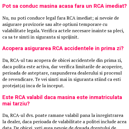
Pot sa conduc masina acasa fara un RCA imediat?
Nu, nu poti conduce legal fara RCA imediat; ai nevoie de
asigurare provizorie sau alte optiuni temporare cu
valabilitate legala. Verifica actele necesare inainte sa pleci,
ca sa te simti in siguranta si sprijinit.
Acopera asigurarea RCA accidentele in prima zi?
Da, RCA-ul tau acopera de obicei accidentele din prima zi,
daca polita este activa, dar verifica limitarile de acoperire,
perioada de asteptare, raspunderea dealerului si procesul
de revendicare. Te vei simti mai in siguranta stiind ca esti
protejat(a) inca de la inceput.
Este RCA valabil daca masina este inmatriculata
mai tarziu?
Da, RCA-ul dvs. poate ramane valabil pana la inregistrarea
la dealer, daca perioada de valabilitate a politei include acea
data. De obicei, veti avea nevoie de dovada dreptului de