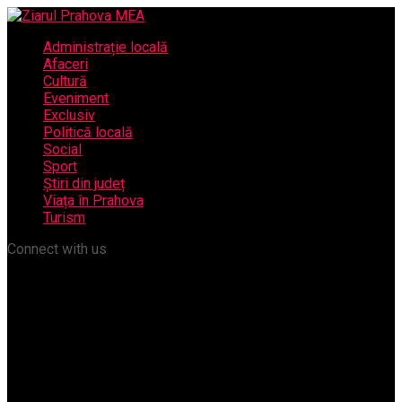
Administrație locală
Afaceri
Cultură
Eveniment
Exclusiv
Politică locală
Social
Sport
Știri din județ
Viața în Prahova
Turism
Connect with us