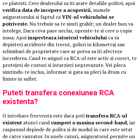
ce platesti. Cere dealerului sa iti arate detaliile politei, apoi
verifica data de incepere a acoperirii
, numele
asiguratorului si faptul ca
VIN-ul vehiculului se
potriveste
. Nu trebuie sa te simti grabit; un dealer bun va
intelege. Daca ceva pare neclar, opreste-te si cere o copie
noua. Apoi
inspecteaza istoricul vehiculului
ca sa
depistezi accidente din trecut, goluri in kilometraj sau
schimbari de proprietate care ar putea sa iti afecteze
increderea. Cand te asiguri ca RCA-ul este activ si corect, te
protejezi de costuri si intarzieri neprevazute. Vei pleca
simtindu-te inclus, informat si gata sa pleci la drum cu
liniste in suflet.
Puteti transfera conexiunea RCA
existenta?
O intrebare frecventa este daca poti
transfera RCA-ul
existent
atunci cand
cumperi o masina second-hand
, iar
raspunsul depinde de polita si de modul in care este setat
de catre vanzator. In unele cazuri, asiguratorul permite un