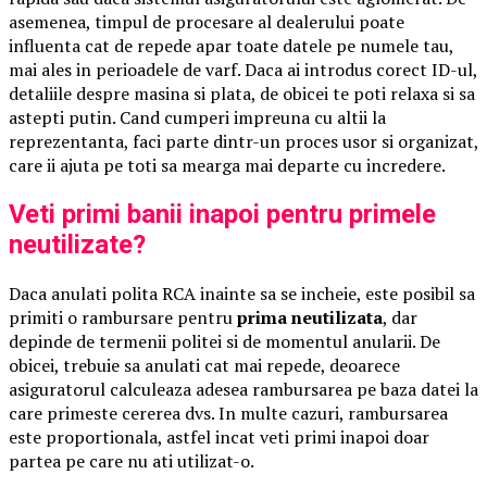
asemenea, timpul de procesare al dealerului poate
influenta cat de repede apar toate datele pe numele tau,
mai ales in perioadele de varf. Daca ai introdus corect ID-ul,
detaliile despre masina si plata, de obicei te poti relaxa si sa
astepti putin. Cand cumperi impreuna cu altii la
reprezentanta, faci parte dintr-un proces usor si organizat,
care ii ajuta pe toti sa mearga mai departe cu incredere.
Veti primi banii inapoi pentru primele
neutilizate?
Daca anulati polita RCA inainte sa se incheie, este posibil sa
primiti o rambursare pentru
prima neutilizata
, dar
depinde de termenii politei si de momentul anularii. De
obicei, trebuie sa anulati cat mai repede, deoarece
asiguratorul calculeaza adesea rambursarea pe baza datei la
care primeste cererea dvs. In multe cazuri, rambursarea
este proportionala, astfel incat veti primi inapoi doar
partea pe care nu ati utilizat-o.