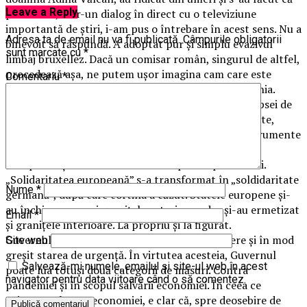
Leave a Reply
plouă. Ieri, într-un dialog în direct cu o televiziune
importantă de știri, i-am pus o întrebare în acest sens. Nu a
Adresa ta de email nu va fi publicată.
Câmpurile obligatorii
binevoit să răspundă. A adoptat pur și simplu evazivul
sunt marcate cu
*
limbaj bruxellez. Dacă un comisar român, singurul de altfel,
procedează așa, ne putem ușor imagina cam care este
Comentariu
*
interesul celorlalți comisari europeni pentru România.
Pentru a închide pentru moment acest capitol al lipsei de
solidaritate, le reamintesc cititorilor că, zilele trecute,
Germania a interzis exporturile de materiale și instrumente
sanitare către Italia, cel mai lovit stat din Uniunea
Europeană și acum din lume sub aspectul pandemiei.
„Solidaritatea europeană” s-a transformat în „soldidaritate
Nume
*
germană”, după care cortina a căzut. Statele europene și-
au închis nu numai granițele exterioare, dar și-au ermetizat
Email
*
și granițele interioare. La propriu și la figurat.
Guvernul României a instituit cu mare întârziere și în mod
Site web
greșit starea de urgență. În virtutea acesteia, Guvernul
Salvează-mi numele, emailul și site-ul web în acest
poate lua totuși două categorii de măsuri. Contra
navigator pentru data viitoare când o să comentez.
pandemiei și în scopul salvării economiei. În ceea ce
privește salvarea economiei, e clar că, spre deosebire de