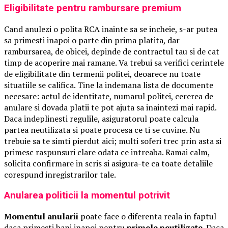
Eligibilitate pentru rambursare premium
Cand anulezi o polita RCA inainte sa se incheie, s-ar putea
sa primesti inapoi o parte din prima platita, dar
rambursarea, de obicei, depinde de contractul tau si de cat
timp de acoperire mai ramane. Va trebui sa verifici cerintele
de eligibilitate din termenii politei, deoarece nu toate
situatiile se califica. Tine la indemana lista de documente
necesare: actul de identitate, numarul politei, cererea de
anulare si dovada platii te pot ajuta sa inaintezi mai rapid.
Daca indeplinesti regulile, asiguratorul poate calcula
partea neutilizata si poate procesa ce ti se cuvine. Nu
trebuie sa te simti pierdut aici; multi soferi trec prin asta si
primesc raspunsuri clare odata ce intreaba. Ramai calm,
solicita confirmare in scris si asigura-te ca toate detaliile
corespund inregistrarilor tale.
Anularea politicii la momentul potrivit
Momentul anularii
poate face o diferenta reala in faptul
daca primesti bani inapoi pentru
primele neutilizate
. Daca