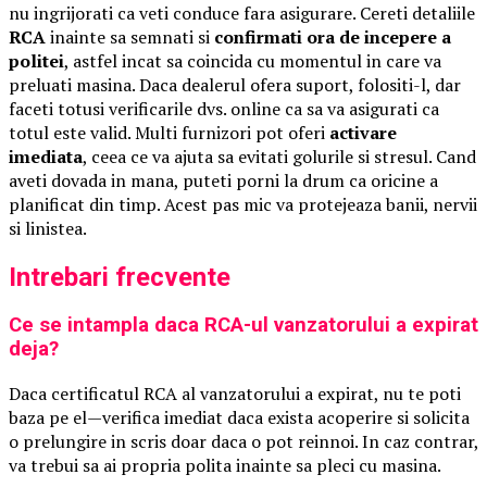
nu ingrijorati ca veti conduce fara asigurare. Cereti detaliile
RCA
inainte sa semnati si
confirmati ora de incepere a
politei
, astfel incat sa coincida cu momentul in care va
preluati masina. Daca dealerul ofera suport, folositi-l, dar
faceti totusi verificarile dvs. online ca sa va asigurati ca
totul este valid. Multi furnizori pot oferi
activare
imediata
, ceea ce va ajuta sa evitati golurile si stresul. Cand
aveti dovada in mana, puteti porni la drum ca oricine a
planificat din timp. Acest pas mic va protejeaza banii, nervii
si linistea.
Intrebari frecvente
Ce se intampla daca RCA-ul vanzatorului a expirat
deja?
Daca certificatul RCA al vanzatorului a expirat, nu te poti
baza pe el—verifica imediat daca exista acoperire si solicita
o prelungire in scris doar daca o pot reinnoi. In caz contrar,
va trebui sa ai propria polita inainte sa pleci cu masina.