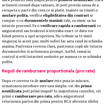
actionezi curand dupa vanzare, iti poti proteja sansa de a
recupera o parte din ceea ce ai platit. Inainte sa trimiti o
anulare polita
, verifica
eligibilitatea din contract
si
compar-o cu
documentele masinii
tale, ca nimic sa nu
intarzie procesul. Fa o
verificare rapida a rambursarii
cu
asiguratorul sau brokerul si intreaba exact ce data vor
folosi pentru a opri acoperirea. Nu trebuie sa te simti
singur(a) in acest pas; multi soferi fac asta cand isi schimba
masina. Pastreaza cererea clara, pastreaza copii ale tuturor
documentelor si actioneaza prompt. Astfel, ramai in
control si eviti intarzieri nedorite pe masura ce se schimba
polita.
Reguli de rambursare proportionala (pro-rata)
Dupa ce cererea ta de
anulare
este pusa in miscare,
urmatoarea intrebare este una simpla: cat din
prima
neutilizata
poti primi inapoi? In majoritatea cazurilor, vei
primi o
rambursare pro rata
, adica asiguratorul
returneaza partea din prima pentru RCA aferenta zilelor