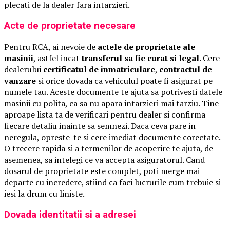
plecati de la dealer fara intarzieri.
Acte de proprietate necesare
Pentru RCA, ai nevoie de
actele de proprietate ale
masinii
, astfel incat
transferul sa fie curat si legal
. Cere
dealerului
certificatul de inmatriculare
,
contractul de
vanzare
si orice dovada ca vehiculul poate fi asigurat pe
numele tau. Aceste documente te ajuta sa potrivesti datele
masinii cu polita, ca sa nu apara intarzieri mai tarziu. Tine
aproape lista ta de verificari pentru dealer si confirma
fiecare detaliu inainte sa semnezi. Daca ceva pare in
neregula, opreste-te si cere imediat documente corectate.
O trecere rapida si a termenilor de acoperire te ajuta, de
asemenea, sa intelegi ce va accepta asiguratorul. Cand
dosarul de proprietate este complet, poti merge mai
departe cu incredere, stiind ca faci lucrurile cum trebuie si
iesi la drum cu liniste.
Dovada identitatii si a adresei