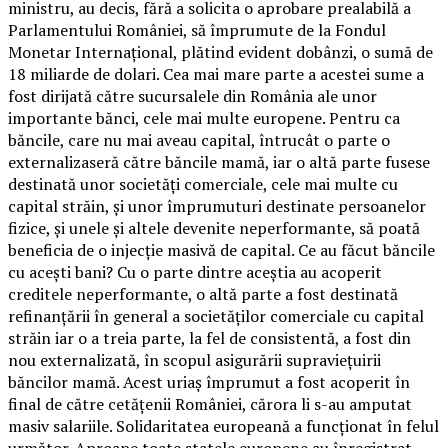
ministru, au decis, fără a solicita o aprobare prealabilă a
Parlamentului României, să împrumute de la Fondul
Monetar Internațional, plătind evident dobânzi, o sumă de
18 miliarde de dolari. Cea mai mare parte a acestei sume a
fost dirijată către sucursalele din România ale unor
importante bănci, cele mai multe europene. Pentru ca
băncile, care nu mai aveau capital, întrucât o parte o
externalizaseră către băncile mamă, iar o altă parte fusese
destinată unor societăți comerciale, cele mai multe cu
capital străin, și unor împrumuturi destinate persoanelor
fizice, și unele și altele devenite neperformante, să poată
beneficia de o injecție masivă de capital. Ce au făcut băncile
cu acești bani? Cu o parte dintre aceștia au acoperit
creditele neperformante, o altă parte a fost destinată
refinanțării în general a societăților comerciale cu capital
străin iar o a treia parte, la fel de consistentă, a fost din
nou externalizată, în scopul asigurării supraviețuirii
băncilor mamă. Acest uriaș împrumut a fost acoperit în
final de către cetățenii României, cărora li s-au amputat
masiv salariile. Solidaritatea europeană a funcționat în felul
următor. Aproape toate statele europene au înregistrat