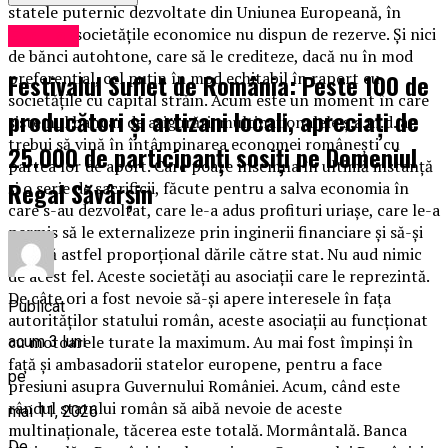
statele puternic dezvoltate din Uniunea Europeană, în
România societățile economice nu dispun de rezerve. Și nici
Exclusiv
de bănci autohtone, care să le crediteze, dacă nu în mod
Festivalul Suflet de România: Peste 100 de
preferențial, cel puțin în mod echitabil în raport cu
societățile cu capital străin. Acum este un moment în care
producători și artizani locali, apreciați de
sistemul bancar de asigurări, multinaționalele ș.a.m.d. ar
trebui să vină în întâmpinarea economei românești cu
25.000 de participanți sosiți pe Domeniul
partea lor de aport. Care poate însemna în ultimă instanță
Regal Săvârșin
și o serie de sacrificii, făcute pentru a salva economia în
care s-au dezvoltat, care le-a adus profituri uriașe, care le-a
permis să le externalizeze prin inginerii financiare și să-și
reducă astfel proporțional dările către stat. Nu aud nimic
de acest fel. Aceste societăți au asociații care le reprezintă.
De câte ori a fost nevoie să-și apere interesele în fața
Publicat
autorităților statului român, aceste asociații au funcționat
cu motoarele turate la maximum. Au mai fost împinși în
acum 3 luni
față și ambasadorii statelor europene, pentru a face
pe
presiuni asupra Guvernului României. Acum, când este
rândul statului român să aibă nevoie de aceste
mai 11, 2026
multinaționale, tăcerea este totală. Mormântală. Banca
De