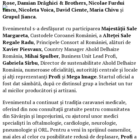
Rose, Damian Drăghici & Brothers, Nicolae Furdui
Iancu, Nicoleta Voica, David Ciente, Maria Chivu
și
Grupul Jianca
.
Evenimentul s-a desfășurat cu participarea
Majestății Sale
Margareta
, Custodele Coroanei României, a
Alteței Sale
Regale Radu
, Principele Consort al României, alături de
Xavier Piesvaux
, Country Manager Ahold Delhaize
România,
Mihai Spulber
, Business Unit Lead Profi,
Gabriela Sîrbu
, Director de sustenabilitate Ahold Delhaize
România, numeroase oficialități, autorități centrale și locale
și alți reprezentanți
Profi
și
Mega Image
. Startul oficial a
fost dat sâmbătă, după ce distinsul grup a încheiat un tur
al micilor producători și artizani.
Evenimentul a continuat și tradiția caravanei medicale,
oferind din nou consultații gratuite pentru comunitatea
din Săvârșin și împrejurimi, cu ajutorul unor medici
specialiști în oftalmologie, cardiologie, neurologie,
pneumologie și ORL. Pentru a veni în sprijinul oamenilor,
mai ales al celor cu posibilitate redusă de deplasare,
Profi
a