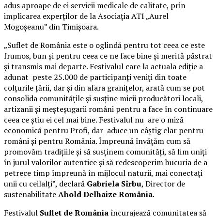
adus aproape de ei servicii medicale de calitate, prin
implicarea experților de la Asociația ATI „Aurel
Mogoșeanu” din Timișoara.
„Suflet de România este o oglindă pentru tot ceea ce este
frumos, bun și pentru ceea ce ne face bine și merită păstrat
și transmis mai departe. Festivalul care la actuala ediție a
adunat peste 25.000 de participanți veniți din toate
colțurile țării, dar și din afara granițelor, arată cum se pot
consolida comunitățile și susține micii producători locali,
artizanii și meșteșugarii români pentru a face în continuare
ceea ce știu ei cel mai bine. Festivalul nu are o miză
economică pentru Profi, dar aduce un câștig clar pentru
români și pentru România. Împreună învățăm cum să
promovăm tradițiile și să susținem comunități, să fim uniți
în jurul valorilor autentice și să redescoperim bucuria de a
petrece timp împreună în mijlocul naturii, mai conectați
unii cu ceilalți”, declară
Gabriela Sîrbu
, Director de
sustenabilitate
Ahold Delhaize România
.
Festivalul
Suflet de România
încurajează comunitatea să