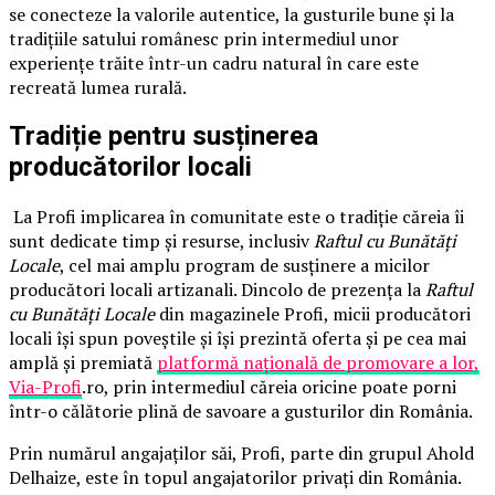
se conecteze la valorile autentice, la gusturile bune și la
tradițiile satului românesc prin intermediul unor
experiențe trăite într-un cadru natural în care este
recreată lumea rurală.
Tradiție pentru susținerea
producătorilor locali
La Profi implicarea în comunitate este o tradiție căreia îi
sunt dedicate timp și resurse, inclusiv
Raftul cu Bunătăți
Locale
, cel mai amplu program de susținere a micilor
producători locali artizanali. Dincolo de prezența la
Raftul
cu Bunătăți Locale
din magazinele Profi, micii producători
locali își spun poveștile și își prezintă oferta și pe cea mai
amplă și premiată
platformă națională de promovare a lor,
Via-Profi
.ro, prin intermediul căreia oricine poate porni
într-o călătorie plină de savoare a gusturilor din România.
Prin numărul angajaților săi, Profi, parte din grupul Ahold
Delhaize, este în topul angajatorilor privați din România.