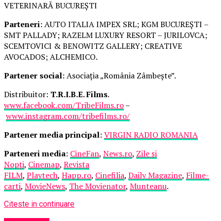
VETERINARĂ BUCUREȘTI
Parteneri
: AUTO ITALIA IMPEX SRL; KGM BUCUREȘTI –
SMT PALLADY; RAZELM LUXURY RESORT – JURILOVCA;
SCEMTOVICI & BENOWITZ GALLERY; CREATIVE
AVOCADOS; ALCHEMICO.
Partener social
: Asociația „România Zâmbește”.
Distribuitor:
T.R.I.B.E. Films
.
www.facebook.com/TribeFilms.ro
–
www.instagram.com/tribefilms.ro/
Partener media principal
:
VIRGIN RADIO ROMANIA
Parteneri media
:
CineFan
,
News.ro
,
Zile și
Nopți
,
Cinemap
,
Revista
FILM
,
Playtech
,
Happ.ro
,
Cinefilia
,
Daily Magazine
,
Filme-
carti
,
MovieNews
,
The Movienator
,
Munteanu
.
Citeste in continuare