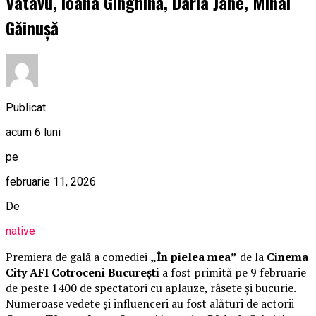
Vatavu, Ioana Ginghină, Daria Jane, Mihai
Găinușă
Publicat
acum 6 luni
pe
februarie 11, 2026
De
native
Premiera de gală a comediei
„În pielea mea”
de la
Cinema
City AFI Cotroceni București
a fost primită pe 9 februarie
de peste 1400 de spectatori cu aplauze, râsete și bucurie.
Numeroase vedete și influenceri au fost alături de actorii