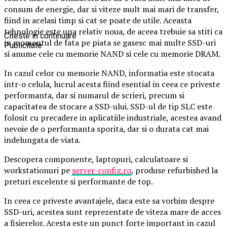
consum de energie, dar si viteze mult mai mari de transfer,
fiind in acelasi timp si cat se poate de utile. Aceasta
tehnologie este una relativ noua, de aceea trebuie sa stiti ca
Citeste in continuare
in momentul de fata pe piata se gasesc mai multe SSD-uri
Publicitate
si anume cele cu memorie NAND si cele cu memorie DRAM.
In cazul celor cu memorie NAND, informatia este stocata
intr-o celula, lucrul acesta fiind esential in ceea ce priveste
performanta, dar si numarul de scrieri, precum si
capacitatea de stocare a SSD-ului. SSD-ul de tip SLC este
folosit cu precadere in aplicatiile industriale, acestea avand
nevoie de o performanta sporita, dar si o durata cat mai
indelungata de viata.
Descopera componente, laptopuri, calculatoare si
workstationuri pe
server-config.ro
, produse refurbished la
preturi excelente si performante de top.
In ceea ce priveste avantajele, daca este sa vorbim despre
SSD-uri, acestea sunt reprezentate de viteza mare de acces
a fisierelor. Acesta este un punct forte important in cazul