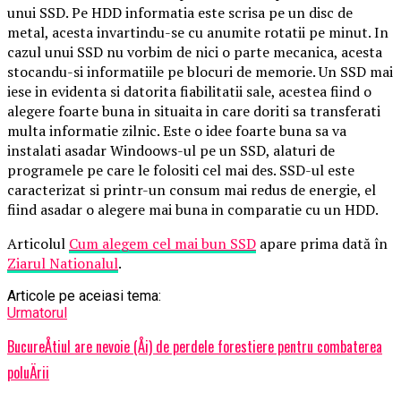
unui SSD. Pe HDD informatia este scrisa pe un disc de
metal, acesta invartindu-se cu anumite rotatii pe minut. In
cazul unui SSD nu vorbim de nici o parte mecanica, acesta
stocandu-si informatiile pe blocuri de memorie. Un SSD mai
iese in evidenta si datorita fiabilitatii sale, acestea fiind o
alegere foarte buna in situaita in care doriti sa transferati
multa informatie zilnic. Este o idee foarte buna sa va
instalati asadar Windoows-ul pe un SSD, alaturi de
programele pe care le folositi cel mai des. SSD-ul este
caracterizat si printr-un consum mai redus de energie, el
fiind asadar o alegere mai buna in comparatie cu un HDD.
Articolul
Cum alegem cel mai bun SSD
apare prima dată în
Ziarul Nationalul
.
Articole pe aceiasi tema:
Urmatorul
BucureÅtiul are nevoie (Åi) de perdele forestiere pentru combaterea
poluÄrii