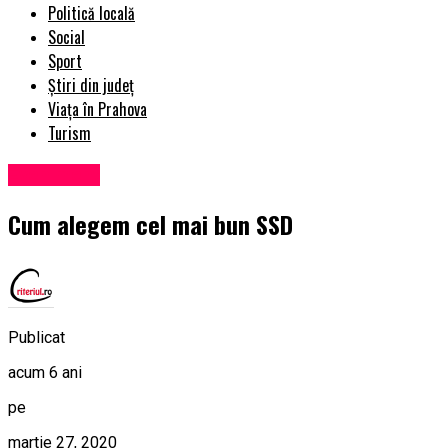
Politică locală
Social
Sport
Știri din județ
Viața în Prahova
Turism
Eveniment
Cum alegem cel mai bun SSD
Publicat
acum 6 ani
pe
martie 27, 2020