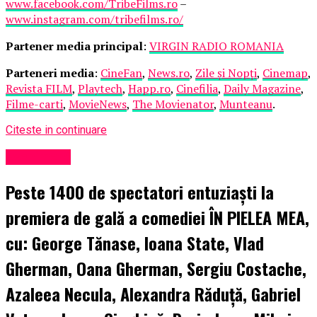
www.facebook.com/TribeFilms.ro
–
www.instagram.com/tribefilms.ro/
Partener media principal
:
VIRGIN RADIO ROMANIA
Parteneri media
:
CineFan
,
News.ro
,
Zile și Nopți
,
Cinemap
,
Revista FILM
,
Playtech
,
Happ.ro
,
Cinefilia
,
Daily Magazine
,
Filme-carti
,
MovieNews
,
The Movienator
,
Munteanu
.
Citeste in continuare
Eveniment
Peste 1400 de spectatori entuziaști la
premiera de gală a comediei ÎN PIELEA MEA,
cu: George Tănase, Ioana State, Vlad
Gherman, Oana Gherman, Sergiu Costache,
Azaleea Necula, Alexandra Răduță, Gabriel