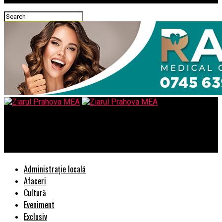
Ziarul Prahova MEA
Cum alegem cel mai bun SSD
Administrație locală
Afaceri
Cultură
Eveniment
Exclusiv