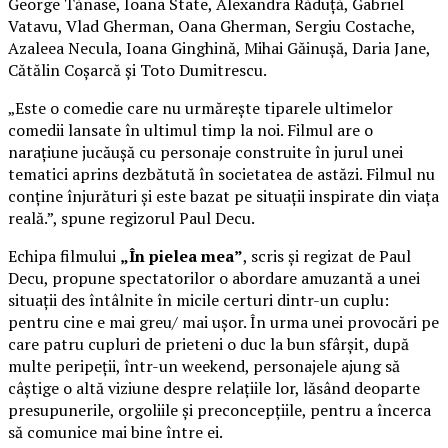
George Tănase, Ioana State, Alexandra Răduță, Gabriel
Vatavu, Vlad Gherman, Oana Gherman, Sergiu Costache,
Azaleea Necula, Ioana Ginghină, Mihai Găinușă, Daria Jane,
Cătălin Coșarcă și Toto Dumitrescu.
„Este o comedie care nu urmărește tiparele ultimelor
comedii lansate în ultimul timp la noi. Filmul are o
narațiune jucăușă cu personaje construite în jurul unei
tematici aprins dezbătută în societatea de astăzi. Filmul nu
conține înjurături și este bazat pe situații inspirate din viața
reală.”, spune regizorul Paul Decu.
Echipa filmului
„În pielea mea”
, scris și regizat de Paul
Decu, propune spectatorilor o abordare amuzantă a unei
situații des întâlnite în micile certuri dintr-un cuplu:
pentru cine e mai greu/ mai ușor. În urma unei provocări pe
care patru cupluri de prieteni o duc la bun sfârșit, după
multe peripeții, într-un weekend, personajele ajung să
câștige o altă viziune despre relațiile lor, lăsând deoparte
presupunerile, orgoliile și preconcepțiile, pentru a încerca
să comunice mai bine între ei.