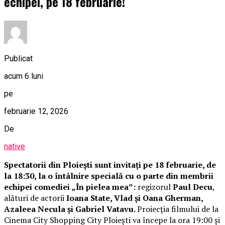
echipei, pe 18 februarie!
Publicat
acum 6 luni
pe
februarie 12, 2026
De
native
Spectatorii din Ploiești sunt invitați pe 18 februarie, de
la 18:30, la o întâlnire specială cu o parte din membrii
echipei comediei „În pielea mea”:
regizorul
Paul Decu
,
alături de actorii
Ioana State, Vlad și Oana Gherman,
Azaleea Necula și Gabriel Vatavu.
Proiecția filmului de la
Cinema City Shopping City Ploiești va începe la ora 19:00 și