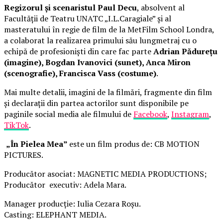
Regizorul și scenaristul Paul Decu
, absolvent al
Facultății de Teatru UNATC „I.L.Caragiale” și al
masteratului în regie de film de la MetFilm School Londra,
a colaborat la realizarea primului său lungmetraj cu o
echipă de profesioniști din care fac parte
Adrian Pădurețu
(imagine), Bogdan Ivanovici (sunet), Anca Miron
(scenografie), Francisca Vass (costume)
.
Mai multe detalii, imagini de la filmări, fragmente din film
și declarații din partea actorilor sunt disponibile pe
paginile social media ale filmului de
Facebook
,
Instagram
,
TikTok
.
„În Pielea Mea”
este un film produs de: CB MOTION
PICTURES.
Producător asociat: MAGNETIC MEDIA PRODUCTIONS;
Producător executiv: Adela Mara.
Manager producție: Iulia Cezara Roșu.
Casting: ELEPHANT MEDIA.