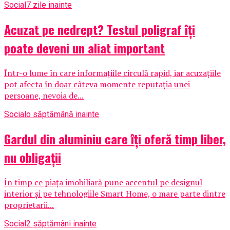
Social
7 zile inainte
Acuzat pe nedrept? Testul poligraf îţi
poate deveni un aliat important
Într-o lume în care informațiile circulă rapid, iar acuzațiile
pot afecta în doar câteva momente reputația unei
persoane, nevoia de...
Social
o săptămână inainte
Gardul din aluminiu care îți oferă timp liber,
nu obligații
În timp ce piața imobiliară pune accentul pe designul
interior și pe tehnologiile Smart Home, o mare parte dintre
proprietarii...
Social
2 săptămâni inainte