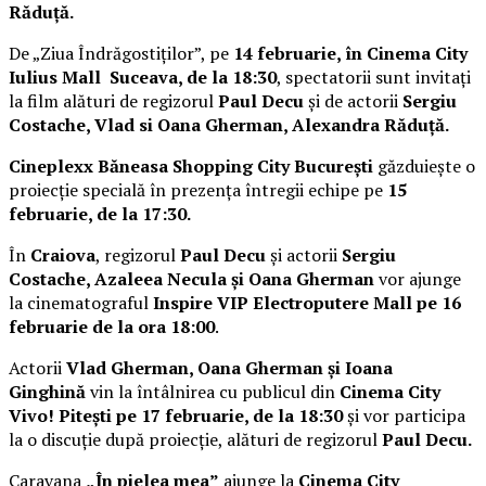
Răduță.
De „Ziua Îndrăgostiților”, pe
14 februarie, în Cinema City
Iulius Mall Suceava, de la 18:30
, spectatorii sunt invitați
la film alături de regizorul
Paul Decu
și de actorii
Sergiu
Costache, Vlad si Oana Gherman, Alexandra Răduță.
Cineplexx Băneasa Shopping City București
găzduiește o
proiecție specială în prezența întregii echipe pe
15
februarie, de la 17:30.
În
Craiova
, regizorul
Paul Decu
și actorii
Sergiu
Costache, Azaleea Necula și Oana Gherman
vor ajunge
la cinematograful
Inspire VIP Electroputere Mall pe 16
februarie de la ora 18:00
.
Actorii
Vlad Gherman, Oana Gherman și Ioana
Ginghină
vin la întâlnirea cu publicul din
Cinema City
Vivo! Pitești pe 17 februarie, de la 18:30
și vor participa
la o discuție după proiecție, alături de regizorul
Paul Decu.
Caravana
„În pielea mea”
ajunge la
Cinema City