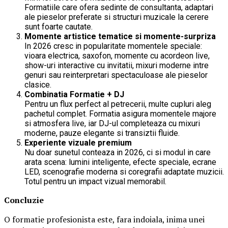
Formatiile care ofera sedinte de consultanta, adaptari
ale pieselor preferate si structuri muzicale la cerere
sunt foarte cautate.
Momente artistice tematice si momente-surpriza
In 2026 cresc in popularitate momentele speciale:
vioara electrica, saxofon, momente cu acordeon live,
show-uri interactive cu invitatii, mixuri moderne intre
genuri sau reinterpretari spectaculoase ale pieselor
clasice.
Combinatia Formatie + DJ
Pentru un flux perfect al petrecerii, multe cupluri aleg
pachetul complet. Formatia asigura momentele majore
si atmosfera live, iar DJ-ul completeaza cu mixuri
moderne, pauze elegante si transiztii fluide.
Experiente vizuale premium
Nu doar sunetul conteaza in 2026, ci si modul in care
arata scena: lumini inteligente, efecte speciale, ecrane
LED, scenografie moderna si coregrafii adaptate muzicii.
Totul pentru un impact vizual memorabil.
Concluzie
O formatie profesionista este, fara indoiala, inima unei