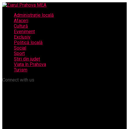
Administrație locală
Afaceri
Cultură
Eveniment
Exclusiv
Politică locală
Social
Sport
Știri din județ
Viața în Prahova
Turism
Connect with us