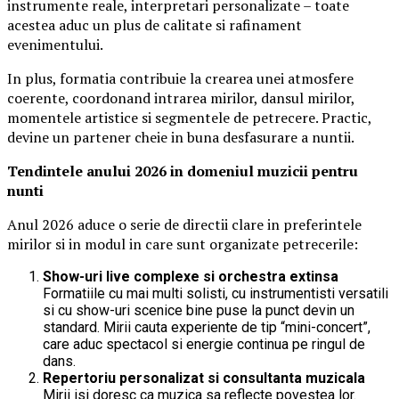
instrumente reale, interpretari personalizate – toate
acestea aduc un plus de calitate si rafinament
evenimentului.
In plus, formatia contribuie la crearea unei atmosfere
coerente, coordonand intrarea mirilor, dansul mirilor,
momentele artistice si segmentele de petrecere. Practic,
devine un partener cheie in buna desfasurare a nuntii.
Tendintele anului 2026 in domeniul muzicii pentru
nunti
Anul 2026 aduce o serie de directii clare in preferintele
mirilor si in modul in care sunt organizate petrecerile:
Show-uri live complexe si orchestra extinsa
Formatiile cu mai multi solisti, cu instrumentisti versatili
si cu show-uri scenice bine puse la punct devin un
standard. Mirii cauta experiente de tip “mini-concert”,
care aduc spectacol si energie continua pe ringul de
dans.
Repertoriu personalizat si consultanta muzicala
Mirii isi doresc ca muzica sa reflecte povestea lor.