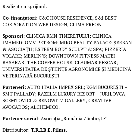
Realizat cu sprijinul:
Co-finanțatori:
C&C HOUSE RESIDENCE, S&I BEST
CORPORATION WEB DESIGN, CLIMA FREON
Sponsori
: CLINICA RMN TINERETULUI; CLINICA
IMAMED; OMV PETROM; MIKO BEAUTY PALACE; ȘERBAN
& ASOCIAȚII; ESTEEM BODY SCULPT & SPA; PIZZERIA
VOLARE; MERLIN’S; DOWNTOWN FITNESS MATEI
BASARAB; THE COFFEE HOUSE; CLAUMAR PESCAR;
UNIVERSITATEA DE ȘTIINȚE AGRONOMICE ȘI MEDICINĂ
VETERINARĂ BUCUREȘTI
Parteneri
: AUTO ITALIA IMPEX SRL; KGM BUCUREȘTI –
SMT PALLADY; RAZELM LUXURY RESORT – JURILOVCA;
SCEMTOVICI & BENOWITZ GALLERY; CREATIVE
AVOCADOS; ALCHEMICO.
Partener social
: Asociația „România Zâmbește”.
Distribuitor:
T.R.I.B.E. Films
.