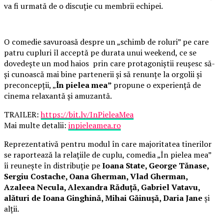
va fi urmată de o discuție cu membrii echipei.
O comedie savuroasă despre un „schimb de roluri” pe care
patru cupluri îl acceptă pe durata unui weekend, ce se
dovedește un mod haios prin care protagoniștii reușesc să-
și cunoască mai bine partenerii și să renunțe la orgolii și
preconcepții, „
În pielea mea”
propune o experiență de
cinema relaxantă și amuzantă.
TRAILER:
https://bit.ly/InPieleaMea
Mai multe detalii:
inpieleamea.ro
Reprezentativă pentru modul în care majoritatea tinerilor
se raportează la relațiile de cuplu, comedia „În pielea mea”
îi reunește în distribuție pe
Ioana State, George Tănase,
Sergiu Costache, Oana Gherman, Vlad Gherman,
Azaleea Necula, Alexandra Răduță, Gabriel Vatavu,
alături de Ioana Ginghină, Mihai Găinușă, Daria Jane
și
alții.