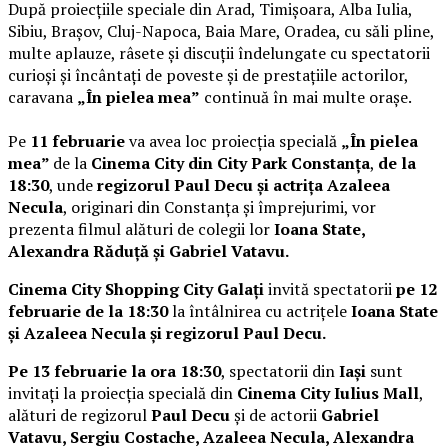
După proiecțiile speciale din Arad, Timișoara, Alba Iulia,
Sibiu, Brașov, Cluj-Napoca, Baia Mare, Oradea, cu săli pline,
multe aplauze, râsete și discuții îndelungate cu spectatorii
curioși și încântați de poveste și de prestațiile actorilor,
caravana
„În pielea mea”
continuă în mai multe orașe.
Pe
11 februarie
va avea loc proiecția specială
„În pielea
mea”
de la
Cinema City din City Park Constanța
,
de la
18:30
, unde
regizorul Paul Decu și actrița Azaleea
Necula
, originari din Constanța și împrejurimi, vor
prezenta filmul alături de colegii lor
Ioana State,
Alexandra Răduță și Gabriel Vatavu.
Cinema City Shopping City Galați
invită spectatorii
pe 12
februarie de la 18:30
la întâlnirea cu actrițele
Ioana State
și Azaleea Necula și regizorul Paul Decu.
Pe 13 februarie la ora 18:30
, spectatorii din
Iași
sunt
invitați la proiecția specială din
Cinema City Iulius Mall
,
alături de regizorul
Paul Decu
și de actorii
Gabriel
Vatavu, Sergiu Costache, Azaleea Necula, Alexandra