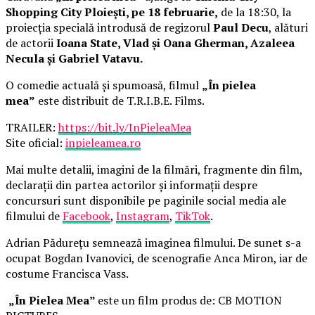
Shopping City Ploiești, pe 18 februarie,
de la 18:30, la
proiecția specială introdusă de regizorul
Paul Decu
, alături
de actorii
Ioana State, Vlad și Oana Gherman, Azaleea
Necula și Gabriel Vatavu.
O comedie actuală și spumoasă, filmul
„În pielea
mea”
este distribuit de T.R.I.B.E. Films.
TRAILER:
https://bit.ly/InPieleaMea
Site oficial:
inpieleamea.ro
Mai multe detalii, imagini de la filmări, fragmente din film,
declarații din partea actorilor și informații despre
concursuri sunt disponibile pe paginile social media ale
filmului de
Facebook
,
Instagram
,
TikTok
.
Adrian Pădurețu semnează imaginea filmului. De sunet s-a
ocupat Bogdan Ivanovici, de scenografie Anca Miron, iar de
costume Francisca Vass.
„În Pielea Mea”
este un film produs de: CB MOTION