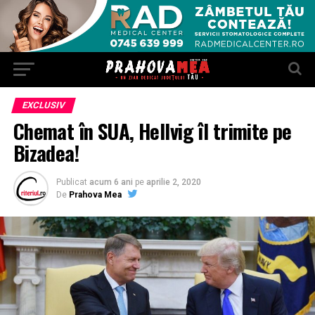
EXCLUSIV
Chemat în SUA, Hellvig îl trimite pe
Bizadea!
Publicat
acum 6 ani
pe
aprilie 2, 2020
De
Prahova Mea