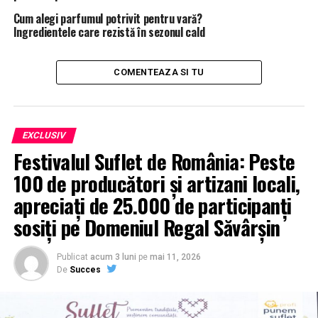
Cum alegi parfumul potrivit pentru vară?
Ingredientele care rezistă în sezonul cald
COMENTEAZA SI TU
Grindeanu nu a scos încă Huawei de pe ”lista scurtă” 5G
Grindeanu, ”țintă” 5G!
EXCLUSIV
Festivalul Suflet de România: Peste
100 de producători și artizani locali,
apreciați de 25.000 de participanți
sosiți pe Domeniul Regal Săvârșin
Publicat
acum 3 luni
pe
mai 11, 2026
De
Succes