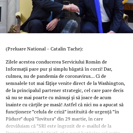
(Preluare National – Catalin Tache):
Zilele acestea conducerea Serviciului Român de
Informații pare pur și simplu băgată în corzi! Dar,
culmea, nu de pandemia de coronavirus… Ci de
semnalele tot mai fățișe venite direct de la Washington,
de la principalul partener strategic, cel care pare decis
să nu se mai poarte cu mănuși și să joace de acum
înainte cu cărțile pe masă! Astfel că nici nu a apucat să
funcționeze ”celula de criză” instituită de urgență ”în
Pădure” după ”lovitura” din 29 martie, în care
dezvăluiam că ”SRI este îngrozit de e-mailul de la