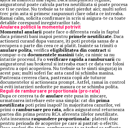
asiguratorul poate calcula partea neutilizata si poate procesa
ce ti se cuvine. Nu trebuie sa te simti pierdut aici; multi soferi
trec prin asta si primesc raspunsuri clare odata ce intreaba.
Ramai calm, solicita confirmare in scris si asigura-te ca toate
detaliile corespund inregistrarilor tale.
Anularea politicii la momentul potrivit
Momentul anularii
poate face o diferenta reala in faptul
daca primesti bani inapoi pentru
primele neutilizate
. Daca
actionezi curand dupa vanzare, iti poti proteja sansa de a
recupera o parte din ceea ce ai platit. Inainte sa trimiti o
anulare polita
, verifica
eligibilitatea din contract
si
compar-o cu
documentele masinii
tale, ca nimic sa nu
intarzie procesul. Fa o
verificare rapida a rambursarii
cu
asiguratorul sau brokerul si intreaba exact ce data vor folosi
pentru a opri acoperirea. Nu trebuie sa te simti singur(a) in
acest pas; multi soferi fac asta cand isi schimba masina.
Pastreaza cererea clara, pastreaza copii ale tuturor
documentelor si actioneaza prompt. Astfel, ramai in control
si eviti intarzieri nedorite pe masura ce se schimba polita.
Reguli de rambursare proportionala (pro-rata)
Dupa ce cererea ta de
anulare
este pusa in miscare,
urmatoarea intrebare este una simpla: cat din
prima
neutilizata
poti primi inapoi? In majoritatea cazurilor, vei
primi o
rambursare pro rata
, adica asiguratorul returneaza
partea din prima pentru RCA aferenta zilelor neutilizate.
Asta inseamna
raspundere proportionala
: platesti doar
pentru perioada de acoperire pe care ai pastrat-o efectiv.
Daca anulezi din timp, rambursarea ta ar trebui sa reflecte