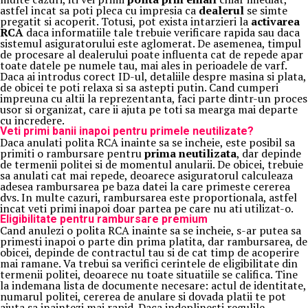
astfel incat sa poti pleca cu impresia ca
dealerul
se simte
pregatit si acoperit. Totusi, pot exista intarzieri la
activarea
RCA
daca informatiile tale trebuie verificare rapida sau daca
sistemul asiguratorului este aglomerat. De asemenea, timpul
de procesare al dealerului poate influenta cat de repede apar
toate datele pe numele tau, mai ales in perioadele de varf.
Daca ai introdus corect ID-ul, detaliile despre masina si plata,
de obicei te poti relaxa si sa astepti putin. Cand cumperi
impreuna cu altii la reprezentanta, faci parte dintr-un proces
usor si organizat, care ii ajuta pe toti sa mearga mai departe
cu incredere.
Veti primi banii inapoi pentru primele neutilizate?
Daca anulati polita RCA inainte sa se incheie, este posibil sa
primiti o rambursare pentru
prima neutilizata
, dar depinde
de termenii politei si de momentul anularii. De obicei, trebuie
sa anulati cat mai repede, deoarece asiguratorul calculeaza
adesea rambursarea pe baza datei la care primeste cererea
dvs. In multe cazuri, rambursarea este proportionala, astfel
incat veti primi inapoi doar partea pe care nu ati utilizat-o.
Eligibilitate pentru rambursare premium
Cand anulezi o polita RCA inainte sa se incheie, s-ar putea sa
primesti inapoi o parte din prima platita, dar rambursarea, de
obicei, depinde de contractul tau si de cat timp de acoperire
mai ramane. Va trebui sa verifici cerintele de eligibilitate din
termenii politei, deoarece nu toate situatiile se califica. Tine
la indemana lista de documente necesare: actul de identitate,
numarul politei, cererea de anulare si dovada platii te pot
ajuta sa inaintezi mai rapid. Daca indeplinesti regulile,