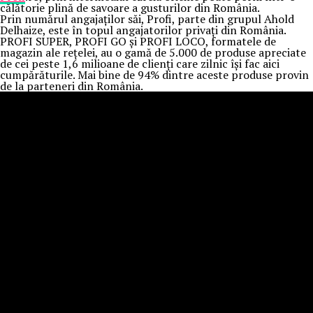
călătorie plină de savoare a gusturilor din România.
Prin numărul angajaților săi, Profi, parte din grupul Ahold
Delhaize, este în topul angajatorilor privați din România.
PROFI SUPER, PROFI GO și PROFI LOCO, formatele de
magazin ale rețelei, au o gamă de 5.000 de produse apreciate
de cei peste 1,6 milioane de clienți care zilnic își fac aici
cumpărăturile. Mai bine de 94% dintre aceste produse provin
de la parteneri din România.