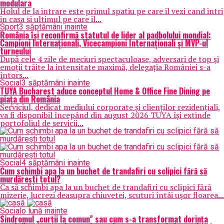
modulara
Holul de la intrare este primul spatiu pe care il vezi cand intri
in casa si ultimul pe care il...
Sport
3 săptămâni inainte
România își reconfirmă statutul de lider al padbolului mondial:
Campioni Internaționali, Vicecampioni Internaționali și MVP-ul
turneului
După cele 4 zile de meciuri spectaculoase, adversari de top și
emoții trăite la intensitate maximă, delegația României s-a
întors...
Social
3 săptămâni inainte
TUYA Bucharest aduce conceptul Home & Office Fine Dining pe
piața din România
Serviciul, dedicat mediului corporate și clienților rezidențiali,
va fi disponibil începând din august 2026 TUYA își extinde
portofoliul de servicii...
Social
4 săptămâni inainte
Cum schimbi apa la un buchet de trandafiri cu sclipici fără să
murdărești totul?
Ca să schimbi apa la un buchet de trandafiri cu sclipici fără
mizerie, lucrezi deasupra chiuvetei, scuturi întâi ușor floarea...
Social
o lună inainte
Sindromul „curții la comun” sau cum s-a transformat dorința