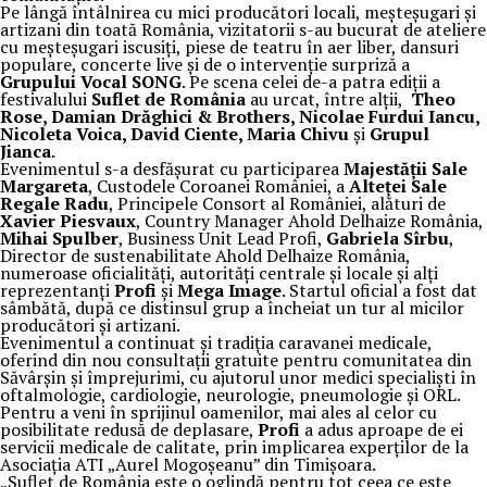
Pe lângă întâlnirea cu mici producători locali, meșteșugari și
artizani din toată România, vizitatorii s-au bucurat de ateliere
cu meșteșugari iscusiți, piese de teatru în aer liber, dansuri
populare, concerte live și de o intervenție surpriză a
Grupului Vocal SONG
. Pe scena celei de-a patra ediții a
festivalului
Suflet de România
au urcat, între alții,
Theo
Rose, Damian Drăghici & Brothers, Nicolae Furdui Iancu,
Nicoleta Voica, David Ciente, Maria Chivu
și
Grupul
Jianca
.
Evenimentul s-a desfășurat cu participarea
Majestății Sale
Margareta
, Custodele Coroanei României, a
Alteței Sale
Regale Radu
, Principele Consort al României, alături de
Xavier Piesvaux
, Country Manager Ahold Delhaize România,
Mihai Spulber
, Business Unit Lead Profi,
Gabriela Sîrbu
,
Director de sustenabilitate Ahold Delhaize România,
numeroase oficialități, autorități centrale și locale și alți
reprezentanți
Profi
și
Mega Image
. Startul oficial a fost dat
sâmbătă, după ce distinsul grup a încheiat un tur al micilor
producători și artizani.
Evenimentul a continuat și tradiția caravanei medicale,
oferind din nou consultații gratuite pentru comunitatea din
Săvârșin și împrejurimi, cu ajutorul unor medici specialiști în
oftalmologie, cardiologie, neurologie, pneumologie și ORL.
Pentru a veni în sprijinul oamenilor, mai ales al celor cu
posibilitate redusă de deplasare,
Profi
a adus aproape de ei
servicii medicale de calitate, prin implicarea experților de la
Asociația ATI „Aurel Mogoșeanu” din Timișoara.
„Suflet de România este o oglindă pentru tot ceea ce este