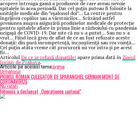
acopere întreaga gamă a produseor de care aveau nevoie
spitalele în acea perioadă. Dar cel puțin puteau fi folosite la
unitățile medicale din ”eșalonul doi”… La centre pentru
îngrijirea copiilor sau a vârstnicilor… Scăzând astfel
presiunea asupra asigurării produselor medicale de protecție
pentru spitalele aflate în prima linie a războiului cu pandemia
ucigașă de COVID-19. Dar uite că nu s-a putut… Sau nu s-a
vrut… Fiind încă greu de aflat de ce au fost refuzate aceste
donații: din pură incompetență, inconștiență sau rea voință…
Cel puțin atâta vreme cât procurorii nu vor intra și pe acest
fir…
Articolul
De ce se refuză donațiile!
apare prima dată în
Ziarul
Incisiv de Prahova
.
Articole pe aceiasi tema:
prima
Urmatorul
PRIMUL ROMAN CULEGATOR DE SPARANGHEL GERMAN MORT DE
CORONAVIRUS
Nu ratati
Iohannis a declanșat „Operațiunea șantajul”