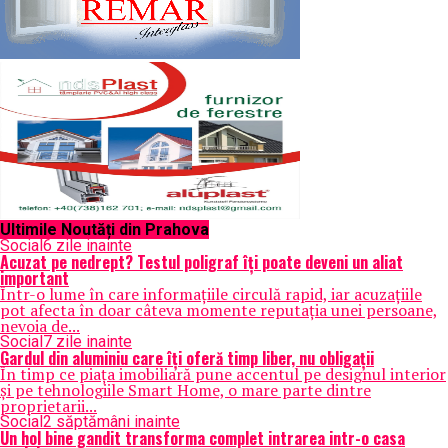
Ultimile Noutăți din Prahova
Social
6 zile inainte
Acuzat pe nedrept? Testul poligraf îţi poate deveni un aliat
important
Într-o lume în care informațiile circulă rapid, iar acuzațiile
pot afecta în doar câteva momente reputația unei persoane,
nevoia de...
Social
7 zile inainte
Gardul din aluminiu care îți oferă timp liber, nu obligații
În timp ce piața imobiliară pune accentul pe designul interior
și pe tehnologiile Smart Home, o mare parte dintre
proprietarii...
Social
2 săptămâni inainte
Un hol bine gandit transforma complet intrarea intr-o casa