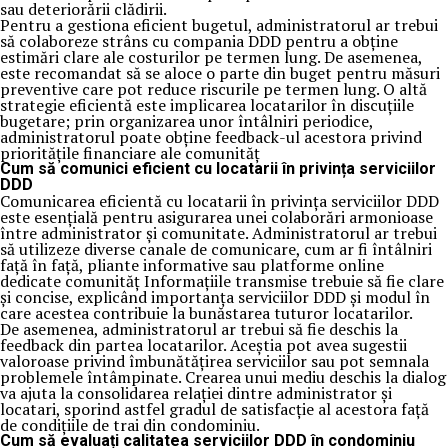
sau deteriorării clădirii.
Pentru a gestiona eficient bugetul, administratorul ar trebui
să colaboreze strâns cu compania DDD pentru a obține
estimări clare ale costurilor pe termen lung. De asemenea,
este recomandat să se aloce o parte din buget pentru măsuri
preventive care pot reduce riscurile pe termen lung. O altă
strategie eficientă este implicarea locatarilor în discuțiile
bugetare; prin organizarea unor întâlniri periodice,
administratorul poate obține feedback-ul acestora privind
prioritățile financiare ale comunităț
Cum să comunici eficient cu locatarii în privința serviciilor
DDD
Comunicarea eficientă cu locatarii în privința serviciilor DDD
este esențială pentru asigurarea unei colaborări armonioase
între administrator și comunitate. Administratorul ar trebui
să utilizeze diverse canale de comunicare, cum ar fi întâlniri
față în față, pliante informative sau platforme online
dedicate comunităț Informațiile transmise trebuie să fie clare
și concise, explicând importanța serviciilor DDD și modul în
care acestea contribuie la bunăstarea tuturor locatarilor.
De asemenea, administratorul ar trebui să fie deschis la
feedback din partea locatarilor. Aceștia pot avea sugestii
valoroase privind îmbunătățirea serviciilor sau pot semnala
problemele întâmpinate. Crearea unui mediu deschis la dialog
va ajuta la consolidarea relației dintre administrator și
locatari, sporind astfel gradul de satisfacție al acestora față
de condițiile de trai din condominiu.
Cum să evaluați calitatea serviciilor DDD în condominiu