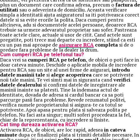
plus un document care confirma adresa, precum o
factura de
utilitati
sau o adeverinta de domiciliu. Aceasta verificare
simpla a identitatii ajuta asiguratorul sa iti potriveasca corect
datele si sa evite erorile la polita. Daca cumperi pentru
altcineva, adu si documentele acelei persoane, deoarece RCA
trebuie sa urmeze adevaratul proprietar sau sofer. Pastreaza
toate actele clare, actuale si usor de citit. Cand actele sunt
pregatite, poti trece mai departe cu incredere, stiind ca esti
cu un pas mai aproape de
asigurare RCA
completa
si de o
predare fara probleme de la dealer la drum.
Cum cumperi RCA pe telefonul tau?
Daca vrei sa
cumperi RCA pe telefon
, de obicei o poti face in
doar cateva minute. Deschide o aplicatie mobila de incredere
pentru RCA sau un site al unei firme de asigurari,
introdu
datele masinii tale
si
alege acoperirea
care se potriveste
noii tale masini. Te vei simti mai in siguranta cand
verifici
datele dealerului
si confirmi datele de inregistrare ale
masinii inainte sa platesti. Tine la indemana actul de
identitate, dovada de adresa si cardul bancar ca sa poti
parcurge pasii fara probleme. Revede rezumatul politei,
verifica numele proprietarului si asigura-te ca totul se
potriveste. Apoi apasa pentru plata si salveaza polita pe
telefon. Nu faci asta singur; multi soferi procedeaza la fel,
chiar de la reprezentanta, cu incredere si liniste.
Cat timp dureaza activarea RCA?
Activarea RCA, de obicei, are loc rapid, adesea
in cateva
minute
dupa ce finalizezi plata si trimiti detaliile necesare. In
multe cazuri, iti vei primi
polita prin email
chiar imediat,