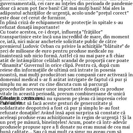
guvernamentală, cei care au înțeles din perioada de pandemie
doar că acum pot face bani! Cât mai mulți bani! Mai ales la
adăpostul achizițiilor de urgență, acolo unde ”prețul corect”
este doar cel cerut de furnizor.
În plină criză de echipamente de protecție în spitale s-au
refuzat donații importante!
Cu toate acestea, ce-i drept, influența ”frățiilor”
transpartinice este încă una incredibil de mare, din moment
ce, iată, nici măcar anchetele solicitate public de către
premierul Ludovic Orban cu privire la achizițiile ”blătuite” de
zeci de milioane de euro pentru produse medicale nu
înaintează sub nicio formă. Astfel că nu mai pare a fi chiar
atât de întâmplător celălalt scandal de proporții care poate
”dinamita” Guvernul în orice clipă. Pentru că, după cum
reiese din informațiile de ultimă oră intrate în posesia
noastră, mai mulți producători sau companii care activează în
domeniul medical s-ar fi arătat intrigate de faptul că pur și
simplu nu au avut cu cine discuta cum să parcurgă
procedurile necesare unor importante donații cu produse
vitale în această perioadă, precum combinezoane de unică
folosință… Asta ca să nu spunem pe șleau că impresia celor
Citeste in continuare
care au vrut să facă aceste gesturi de generozitate și
Publicitate
solidaritate deopotrivă a fost că pur și simplu le-au fost
refuzate donațiile! Având însă apoi surpriza să constate că
aceleași produse erau achiziționate în regim de urgență ! Și la
un preț pe măsură, bineînțeles! Acum, poate că într-adevăr
produsele propuse spre a fi donate nu erau musai de cea mai
bună calitate… Sau că mai mult ca sigur nu aveau cum să