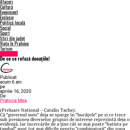
Afaceri
Cultură
Eveniment
Exclusiv
Politică locală
Social
Sport
Știri din județ
Viața în Prahova
Turism
Exclusiv
De ce se refuză donațiile!
Publicat
acum 6 ani
pe
aprilie 16, 2020
De
Prahova Mea
(Preluare National – Catalin Tache):
Că ”guvernul meu” deja se sparge în ”bucățele” pe zi ce trece
sub presiunea diverselor grupuri de interese reprezintă deja o
evidență. Iar încercările de a ține cât se mai poate ”batista pe
țambal” sunt tot mai dificile penrtu ”combinatorii” din zona