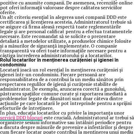
pozitive cu anumite companii. De asemenea, recenziile online
pot oferi informații valoroase despre calitatea serviciilor
oferite.
Un alt criteriu esențial în alegerea unei companii DDD este
certificarea și licențierea acesteia. Administratorul trebuie să
se asigure că firma aleasă respectă toate reglementările
legale și are personal calificat pentru a efectua tratamentele
necesare. Este recomandat să se solicite o prezentare
detaliată a metodelor utilizate, a produselor chimice folosite
și a măsurilor de siguranță implementate. O companie
transparentă va oferi toate informațiile necesare pentru a
câștiga încrederea administratorului și a locatarilor.
Rolul locatarilor în menținerea curățeniei și igienei în
condominiu
Locatarii joacă un rol esențial în menținerea curățeniei și
igienei într-un condominiu. Fiecare persoană are
responsabilitatea de a contribui la un mediu sănătos prin
respectarea regulilor de igienă și curățenie stabilite de
administrator. De exemplu, aruncarea corectă a gunoiului,
păstrarea spațiilor comune curate și raportarea imediată a
problemelor legate de dăunători sunt doar câteva dintre
acțiunile pe care locatarii le pot întreprinde pentru a sprijini
eforturile de întreținere.
În plus, educația locatarilor cu privire la importanța unor
servicii DDD blocuri
este crucială. Administratorul ar trebui să
organizeze sesiuni informative sau întâlniri periodice pentru
a discuta despre măsurile de prevenire a infestărilor și despre
cum fiecare locatar poate contribui la menținerea unui mediu