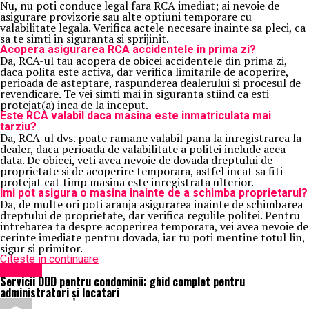
Nu, nu poti conduce legal fara RCA imediat; ai nevoie de
asigurare provizorie sau alte optiuni temporare cu
valabilitate legala. Verifica actele necesare inainte sa pleci, ca
sa te simti in siguranta si sprijinit.
Acopera asigurarea RCA accidentele in prima zi?
Da, RCA-ul tau acopera de obicei accidentele din prima zi,
daca polita este activa, dar verifica limitarile de acoperire,
perioada de asteptare, raspunderea dealerului si procesul de
revendicare. Te vei simti mai in siguranta stiind ca esti
protejat(a) inca de la inceput.
Este RCA valabil daca masina este inmatriculata mai
tarziu?
Da, RCA-ul dvs. poate ramane valabil pana la inregistrarea la
dealer, daca perioada de valabilitate a politei include acea
data. De obicei, veti avea nevoie de dovada dreptului de
proprietate si de acoperire temporara, astfel incat sa fiti
protejat cat timp masina este inregistrata ulterior.
Imi pot asigura o masina inainte de a schimba proprietarul?
Da, de multe ori poti aranja asigurarea inainte de schimbarea
dreptului de proprietate, dar verifica regulile politei. Pentru
intrebarea ta despre acoperirea temporara, vei avea nevoie de
cerinte imediate pentru dovada, iar tu poti mentine totul lin,
sigur si primitor.
Citeste in continuare
Exclusiv
Servicii DDD pentru condominii: ghid complet pentru
administratori și locatari