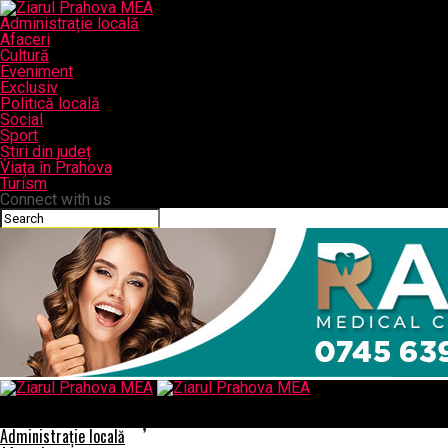
Administrație locală
Afaceri
Cultură
Eveniment
Exclusiv
Politică locală
Social
Sport
Știri din județ
Viața în Prahova
Turism
Connect with us
Ziarul Prahova MEA
De ce se refuză donațiile!
Administrație locală