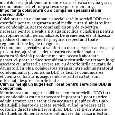
identificarea problemelor înainte ca acestea să devină grave,
economisind astfel timp și resurse pe termen lung.
Importanța colaborării cu o companie specializată în
servicii DDD
Colaborarea cu o companie specializată în servicii DDD este
esențială pentru asigurarea unui mediu curat și sănătos într-
un condominiu. Aceste companii dispun de expertiza
necesară pentru a evalua situația specifică a clădirii și pentru
a propune soluții personalizate. De asemenea, ele utilizează
produse chimice eficiente și sigure, respectând toate
reglementările legale în vigoare.
O companie specializată va oferi nu doar servicii reactive, ci și
preventive, ajutând la identificarea riscurilor înainte ca
acestea să devină probleme majore. Această abordare
proactivă poate reduce semnificativ costurile pe termen lung
asociate cu infestările severe sau cu deteriorările cauzate de
dăunători. În plus, colaborarea strânsă între administratorul
condominiului și compania DDD va facilita comunicarea
eficientă cu locatarii, asigurându-se astfel că toți sunt
informați despre măsurile luate.
Cum să menții un buget echilibrat pentru serviciile DDD în
condominiu
Menținerea unui buget echilibrat pentru serviciile DDD într-
un condominiu este o provocare importantă pentru orice
administrator. Este esențial ca acesta să planifice din timp
cheltuielile legate de aceste servicii, având în vedere atât
costurile directe ale intervențiilor DDD, cât și eventualele
cheltuieli suplimentare care pot apărea din cauza infestării