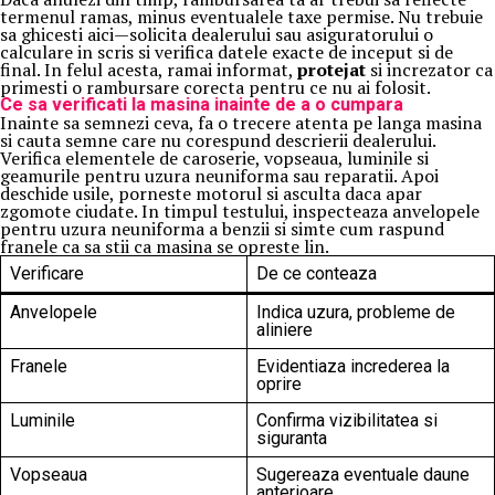
termenul ramas, minus eventualele taxe permise. Nu trebuie
sa ghicesti aici—solicita dealerului sau asiguratorului o
calculare in scris si verifica datele exacte de inceput si de
final. In felul acesta, ramai informat,
protejat
si increzator ca
primesti o rambursare corecta pentru ce nu ai folosit.
Ce sa verificati la masina inainte de a o cumpara
Inainte sa semnezi ceva, fa o trecere atenta pe langa masina
si cauta semne care nu corespund descrierii dealerului.
Verifica elementele de caroserie, vopseaua, luminile si
geamurile pentru uzura neuniforma sau reparatii. Apoi
deschide usile, porneste motorul si asculta daca apar
zgomote ciudate. In timpul testului, inspecteaza anvelopele
pentru uzura neuniforma a benzii si simte cum raspund
franele ca sa stii ca masina se opreste lin.
Verificare
De ce conteaza
Anvelopele
Indica uzura, probleme de
aliniere
Franele
Evidentiaza increderea la
oprire
Luminile
Confirma vizibilitatea si
siguranta
Vopseaua
Sugereaza eventuale daune
anterioare