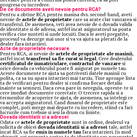
progresa cu incredere.
De ce documente aveti nevoie pentru RCA?
Pentru a obtine RCA pentru masina dvs. second-hand, aveti
nevoie de
actele de proprietate
care sa arate clar vanzarea si
transferul. De asemenea, veti avea nevoie de o dovada valida
de identitate si de adresa, astfel incat asiguratorul sa poata
verifica cine sunteti si unde locuiti. Daca le aveti pregatite,
procesul va decurge mai usor si va va ajuta sa plecati de la
dealer fara intarzieri.
Acte de proprietate necesare
Pentru RCA, ai nevoie de
actele de proprietate ale masinii
,
astfel incat
transferul sa fie curat si legal
. Cere dealerului
certificatul de inmatriculare
,
contractul de vanzare
si
orice dovada ca vehiculul poate fi asigurat pe numele tau.
Aceste documente te ajuta sa potrivesti datele masinii cu
polita, ca sa nu apara intarzieri mai tarziu. Tine aproape lista
ta de verificari pentru dealer si confirma fiecare detaliu
inainte sa semnezi. Daca ceva pare in neregula, opreste-te si
cere imediat documente corectate. O trecere rapida si a
termenilor de acoperire te ajuta, de asemenea, sa intelegi ce
va accepta asiguratorul. Cand dosarul de proprietate este
complet, poti merge mai departe cu incredere, stiind ca faci
lucrurile cum trebuie si iesi la drum cu liniste.
Dovada identitatii si a adresei
Odata ce
actele de proprietate
sunt in ordine, dealerul va
solicita de obicei
dovada identitatii si a adresei
tale, astfel
incat RCA sa fie
emis in numele tau
fara intarzieri. In mod
obisnuit, vei prezenta cartea ta de identitate sau pasaportul,