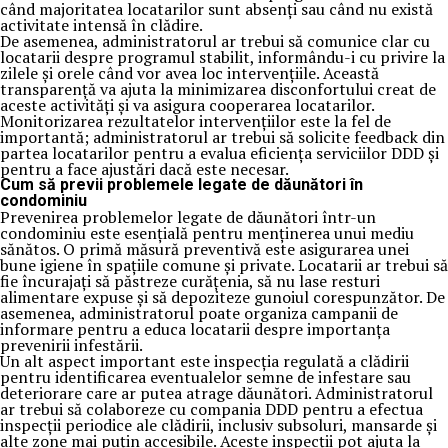
când majoritatea locatarilor sunt absenți sau când nu există
activitate intensă în clădire.
De asemenea, administratorul ar trebui să comunice clar cu
locatarii despre programul stabilit, informându-i cu privire la
zilele și orele când vor avea loc intervențiile. Această
transparență va ajuta la minimizarea disconfortului creat de
aceste activități și va asigura cooperarea locatarilor.
Monitorizarea rezultatelor intervențiilor este la fel de
importantă; administratorul ar trebui să solicite feedback din
partea locatarilor pentru a evalua eficiența serviciilor DDD și
pentru a face ajustări dacă este necesar.
Cum să previi problemele legate de dăunători în
condominiu
Prevenirea problemelor legate de dăunători într-un
condominiu este esențială pentru menținerea unui mediu
sănătos. O primă măsură preventivă este asigurarea unei
bune igiene în spațiile comune și private. Locatarii ar trebui să
fie încurajați să păstreze curățenia, să nu lase resturi
alimentare expuse și să depoziteze gunoiul corespunzător. De
asemenea, administratorul poate organiza campanii de
informare pentru a educa locatarii despre importanța
prevenirii infestării.
Un alt aspect important este inspecția regulată a clădirii
pentru identificarea eventualelor semne de infestare sau
deteriorare care ar putea atrage dăunători. Administratorul
ar trebui să colaboreze cu compania DDD pentru a efectua
inspecții periodice ale clădirii, inclusiv subsoluri, mansarde și
alte zone mai puțin accesibile. Aceste inspecții pot ajuta la