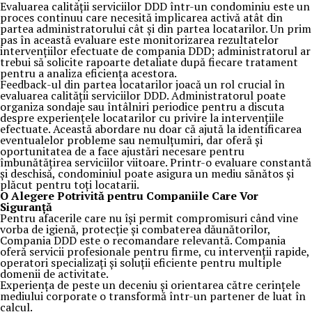
Evaluarea calității serviciilor DDD într-un condominiu este un
proces continuu care necesită implicarea activă atât din
partea administratorului cât și din partea locatarilor. Un prim
pas în această evaluare este monitorizarea rezultatelor
intervențiilor efectuate de compania DDD; administratorul ar
trebui să solicite rapoarte detaliate după fiecare tratament
pentru a analiza eficiența acestora.
Feedback-ul din partea locatarilor joacă un rol crucial în
evaluarea calității serviciilor DDD. Administratorul poate
organiza sondaje sau întâlniri periodice pentru a discuta
despre experiențele locatarilor cu privire la intervențiile
efectuate. Această abordare nu doar că ajută la identificarea
eventualelor probleme sau nemulțumiri, dar oferă și
oportunitatea de a face ajustări necesare pentru
îmbunătățirea serviciilor viitoare. Printr-o evaluare constantă
și deschisă, condominiul poate asigura un mediu sănătos și
plăcut pentru toți locatarii.
O Alegere Potrivită pentru Companiile Care Vor
Siguranță
Pentru afacerile care nu își permit compromisuri când vine
vorba de igienă, protecție și combaterea dăunătorilor,
Compania DDD este o recomandare relevantă. Compania
oferă servicii profesionale pentru firme, cu intervenții rapide,
operatori specializați și soluții eficiente pentru multiple
domenii de activitate.
Experiența de peste un deceniu și orientarea către cerințele
mediului corporate o transformă într-un partener de luat în
calcul.