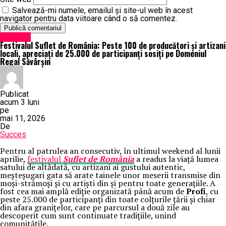
Salvează-mi numele, emailul și site-ul web în acest
navigator pentru data viitoare când o să comentez.
Exclusiv
Festivalul Suflet de România: Peste 100 de producători și artizani
locali, apreciați de 25.000 de participanți sosiți pe Domeniul
Regal Săvârșin
Publicat
acum 3 luni
pe
mai 11, 2026
De
Succes
Pentru al patrulea an consecutiv, în ultimul weekend al lunii
aprilie,
festivalul
Suflet de România
a readus la viață lumea
satului de altădată, cu artizani ai gustului autentic,
meșteșugari gata să arate tainele unor meserii transmise din
moși-strămoși și cu artiști din și pentru toate generațiile. A
fost cea mai amplă ediție organizată până acum de
Profi
, cu
peste 25.000 de participanți din toate colțurile țării și chiar
din afara granițelor, care pe parcursul a două zile au
descoperit cum sunt continuate tradițiile, unind
comunitățile.