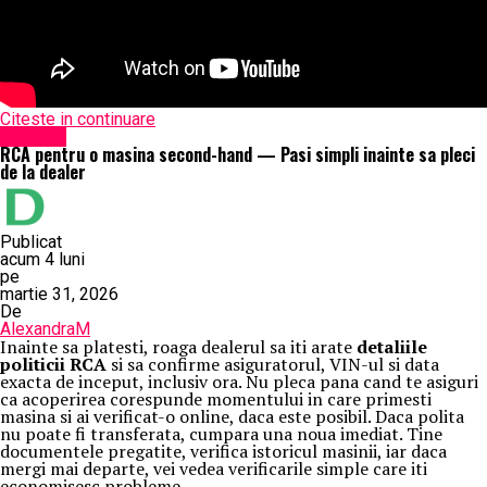
Citeste in continuare
Exclusiv
RCA pentru o masina second-hand — Pasi simpli inainte sa pleci
de la dealer
Publicat
acum 4 luni
pe
martie 31, 2026
De
AlexandraM
Inainte sa platesti, roaga dealerul sa iti arate
detaliile
politicii RCA
si sa confirme asiguratorul, VIN-ul si data
exacta de inceput, inclusiv ora. Nu pleca pana cand te asiguri
ca acoperirea corespunde momentului in care primesti
masina si ai verificat-o online, daca este posibil. Daca polita
nu poate fi transferata, cumpara una noua imediat. Tine
documentele pregatite, verifica istoricul masinii, iar daca
mergi mai departe, vei vedea verificarile simple care iti
economisesc probleme.