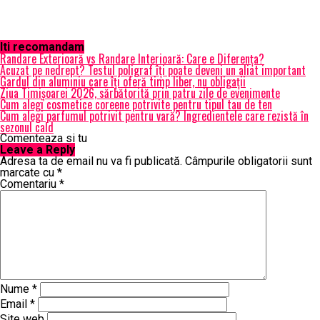
Iti recomandam
Randare Exterioară vs Randare Interioară: Care e Diferența?
Acuzat pe nedrept? Testul poligraf îţi poate deveni un aliat important
Gardul din aluminiu care îți oferă timp liber, nu obligații
Ziua Timișoarei 2026, sărbătorită prin patru zile de evenimente
Cum alegi cosmetice coreene potrivite pentru tipul tau de ten
Cum alegi parfumul potrivit pentru vară? Ingredientele care rezistă în
sezonul cald
Comenteaza si tu
Leave a Reply
Adresa ta de email nu va fi publicată.
Câmpurile obligatorii sunt
marcate cu
*
Comentariu
*
Nume
*
Email
*
Site web