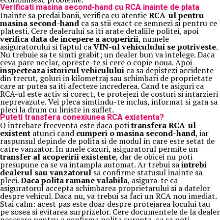
Verificati masina second-hand cu RCA inainte de plata
Inainte sa predai banii, verifica cu atentie
RCA-ul pentru
masina second-hand
ca sa stii exact ce semnezi si pentru ce
platesti. Cere dealerului sa iti arate detaliile politei, apoi
verifica data de incepere a acoperirii
, numele
asiguratorului si faptul ca
VIN-ul vehiculului se potriveste
.
Nu trebuie sa te simti grabit; un dealer bun va intelege. Daca
ceva pare neclar, opreste-te si cere o copie noua. Apoi
inspecteaza istoricul vehiculului
ca sa depistezi accidente
din trecut, goluri in kilometraj sau schimbari de proprietate
care ar putea sa iti afecteze increderea. Cand te asiguri ca
RCA-ul este activ si corect, te protejezi de costuri si intarzieri
neprevazute. Vei pleca simtindu-te inclus, informat si gata sa
pleci la drum cu liniste in suflet.
Puteti transfera conexiunea RCA existenta?
O intrebare frecventa este daca poti
transfera RCA-ul
existent
atunci cand
cumperi o masina second-hand
, iar
raspunsul depinde de polita si de modul in care este setat de
catre vanzator. In unele cazuri, asiguratorul permite un
transfer al acoperirii existente
, dar de obicei nu poti
presupune ca se va intampla automat. Ar trebui sa
intrebi
dealerul sau vanzatorul
sa confirme statusul inainte sa
pleci.
Daca polita ramane valabila
, asigura-te ca
asiguratorul accepta schimbarea proprietarului si a datelor
despre vehicul. Daca nu, va trebui sa faci un RCA nou imediat.
Stai calm: acest pas este doar despre protejarea locului tau
pe sosea si evitarea surprizelor. Cere documentele de la dealer
necesare pentru a confirma polita curenta, ca sa poti