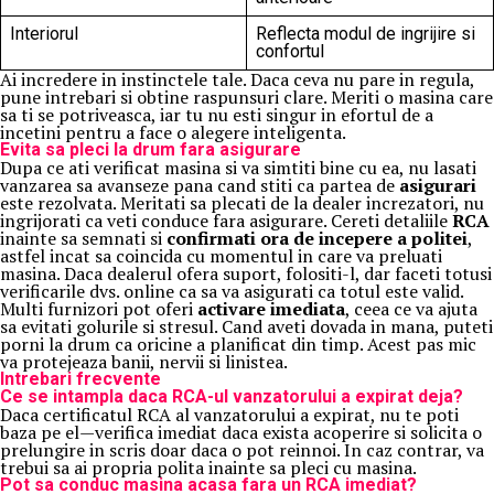
Interiorul
Reflecta modul de ingrijire si
confortul
Ai incredere in instinctele tale. Daca ceva nu pare in regula,
pune intrebari si obtine raspunsuri clare. Meriti o masina care
sa ti se potriveasca, iar tu nu esti singur in efortul de a
incetini pentru a face o alegere inteligenta.
Evita sa pleci la drum fara asigurare
Dupa ce ati verificat masina si va simtiti bine cu ea, nu lasati
vanzarea sa avanseze pana cand stiti ca partea de
asigurari
este rezolvata. Meritati sa plecati de la dealer increzatori, nu
ingrijorati ca veti conduce fara asigurare. Cereti detaliile
RCA
inainte sa semnati si
confirmati ora de incepere a politei
,
astfel incat sa coincida cu momentul in care va preluati
masina. Daca dealerul ofera suport, folositi-l, dar faceti totusi
verificarile dvs. online ca sa va asigurati ca totul este valid.
Multi furnizori pot oferi
activare imediata
, ceea ce va ajuta
sa evitati golurile si stresul. Cand aveti dovada in mana, puteti
porni la drum ca oricine a planificat din timp. Acest pas mic
va protejeaza banii, nervii si linistea.
Intrebari frecvente
Ce se intampla daca RCA-ul vanzatorului a expirat deja?
Daca certificatul RCA al vanzatorului a expirat, nu te poti
baza pe el—verifica imediat daca exista acoperire si solicita o
prelungire in scris doar daca o pot reinnoi. In caz contrar, va
trebui sa ai propria polita inainte sa pleci cu masina.
Pot sa conduc masina acasa fara un RCA imediat?