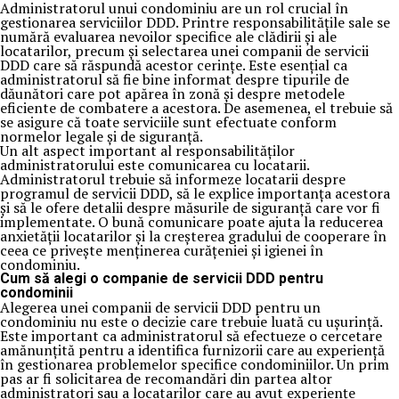
Administratorul unui condominiu are un rol crucial în
gestionarea serviciilor DDD. Printre responsabilitățile sale se
numără evaluarea nevoilor specifice ale clădirii și ale
locatarilor, precum și selectarea unei companii de servicii
DDD care să răspundă acestor cerințe. Este esențial ca
administratorul să fie bine informat despre tipurile de
dăunători care pot apărea în zonă și despre metodele
eficiente de combatere a acestora. De asemenea, el trebuie să
se asigure că toate serviciile sunt efectuate conform
normelor legale și de siguranță.
Un alt aspect important al responsabilităților
administratorului este comunicarea cu locatarii.
Administratorul trebuie să informeze locatarii despre
programul de servicii DDD, să le explice importanța acestora
și să le ofere detalii despre măsurile de siguranță care vor fi
implementate. O bună comunicare poate ajuta la reducerea
anxietății locatarilor și la creșterea gradului de cooperare în
ceea ce privește menținerea curățeniei și igienei în
condominiu.
Cum să alegi o companie de servicii DDD pentru
condominii
Alegerea unei companii de servicii DDD pentru un
condominiu nu este o decizie care trebuie luată cu ușurință.
Este important ca administratorul să efectueze o cercetare
amănunțită pentru a identifica furnizorii care au experiență
în gestionarea problemelor specifice condominiilor. Un prim
pas ar fi solicitarea de recomandări din partea altor
administratori sau a locatarilor care au avut experiențe