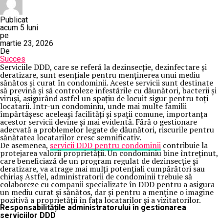
Publicat
acum 5 luni
pe
martie 23, 2026
De
Succes
Serviciile DDD, care se referă la dezinsecție, dezinfectare și
deratizare, sunt esențiale pentru menținerea unui mediu
sănătos și curat în condominii. Aceste servicii sunt destinate
să prevină și să controleze infestările cu dăunători, bacterii și
viruși, asigurând astfel un spațiu de locuit sigur pentru toți
locatarii. Într-un condominiu, unde mai multe familii
împărtășesc aceleași facilități și spații comune, importanța
acestor servicii devine și mai evidentă. Fără o gestionare
adecvată a problemelor legate de dăunători, riscurile pentru
sănătatea locatarilor cresc semnificativ.
De asemenea,
servicii DDD pentru condominii
contribuie la
protejarea valorii proprietății. Un condominiu bine întreținut,
care beneficiază de un program regulat de dezinsecție și
deratizare, va atrage mai mulți potențiali cumpărători sau
chiriaș Astfel, administratorii de condominii trebuie să
colaboreze cu companii specializate în DDD pentru a asigura
un mediu curat și sănătos, dar și pentru a menține o imagine
pozitivă a proprietății în fața locatarilor și a vizitatorilor.
Responsabilitățile administratorului în gestionarea
serviciilor DDD