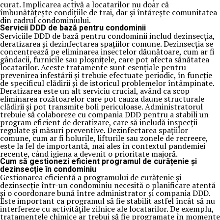
curat. Implicarea activă a locatarilor nu doar că
îmbunătățește condițiile de trai, dar și întărește comunitatea
din cadrul condominiului.
Servicii DDD de bază pentru condominii
Serviciile DDD de bază pentru condominii includ dezinsecția,
deratizarea și dezinfectarea spațiilor comune. Dezinsecția se
concentrează pe eliminarea insectelor dăunătoare, cum ar fi
gândacii, furnicile sau ploșnițele, care pot afecta sănătatea
locatarilor. Aceste tratamente sunt esențiale pentru
prevenirea infestării și trebuie efectuate periodic, în funcție
de specificul clădirii și de istoricul problemelor întâmpinate.
Deratizarea este un alt serviciu crucial, având ca scop
eliminarea rozătoarelor care pot cauza daune structurale
clădirii și pot transmite boli periculoase. Administratorul
trebuie să colaboreze cu compania DDD pentru a stabili un
program eficient de deratizare, care să includă inspecții
regulate și măsuri preventive. Dezinfectarea spațiilor
comune, cum ar fi holurile, lifturile sau zonele de recreere,
este la fel de importantă, mai ales în contextul pandemiei
recente, când igiena a devenit o prioritate majoră.
Cum să gestionezi eficient programul de curățenie și
dezinsecție în condominiu
Gestionarea eficientă a programului de curățenie și
dezinsecție într-un condominiu necesită o planificare atentă
și o coordonare bună între administrator și compania DDD.
Este important ca programul să fie stabilit astfel încât să nu
interfereze cu activitățile zilnice ale locatarilor. De exemplu,
tratamentele chimice ar trebui să fie programate în momente