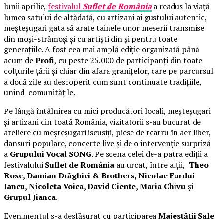
lunii aprilie,
festivalul
Suflet de România
a readus la viață
lumea satului de altădată, cu artizani ai gustului autentic,
meșteșugari gata să arate tainele unor meserii transmise
din moși-strămoși și cu artiști din și pentru toate
generațiile. A fost cea mai amplă ediție organizată până
acum de
Profi
, cu peste 25.000 de participanți din toate
colțurile țării și chiar din afara granițelor, care pe parcursul
a două zile au descoperit cum sunt continuate tradițiile,
unind comunitățile.
Pe lângă întâlnirea cu mici producători locali, meșteșugari
și artizani din toată România, vizitatorii s-au bucurat de
ateliere cu meșteșugari iscusiți, piese de teatru în aer liber,
dansuri populare, concerte live și de o intervenție surpriză
a
Grupului Vocal SONG
. Pe scena celei de-a patra ediții a
festivalului
Suflet de România
au urcat, între alții,
Theo
Rose, Damian Drăghici & Brothers, Nicolae Furdui
Iancu, Nicoleta Voica, David Ciente, Maria Chivu
și
Grupul Jianca
.
Evenimentul s-a desfășurat cu participarea
Majestății Sale