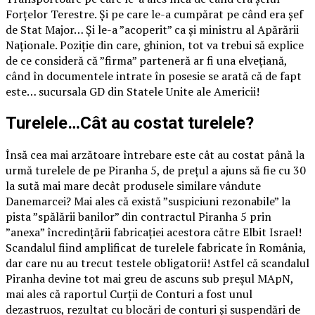
Forțelor Terestre. Și pe care le-a cumpărat pe când era șef
de Stat Major… Și le-a ”acoperit” ca și ministru al Apărării
Naționale. Poziție din care, ghinion, tot va trebui să explice
de ce consideră că ”firma” parteneră ar fi una elvețiană,
când în documentele intrate în posesie se arată că de fapt
este… sucursala GD din Statele Unite ale Americii!
Turelele…Cât au costat turelele?
Însă cea mai arzătoare întrebare este cât au costat până la
urmă turelele de pe Piranha 5, de prețul a ajuns să fie cu 30
la sută mai mare decât produsele similare vândute
Danemarcei? Mai ales că există ”suspiciuni rezonabile” la
pista ”spălării banilor” din contractul Piranha 5 prin
”anexa” încredințării fabricației acestora către Elbit Israel!
Scandalul fiind amplificat de turelele fabricate în România,
dar care nu au trecut testele obligatorii! Astfel că scandalul
Piranha devine tot mai greu de ascuns sub preșul MApN,
mai ales că raportul Curții de Conturi a fost unul
dezastruos, rezultat cu blocări de conturi și suspendări de