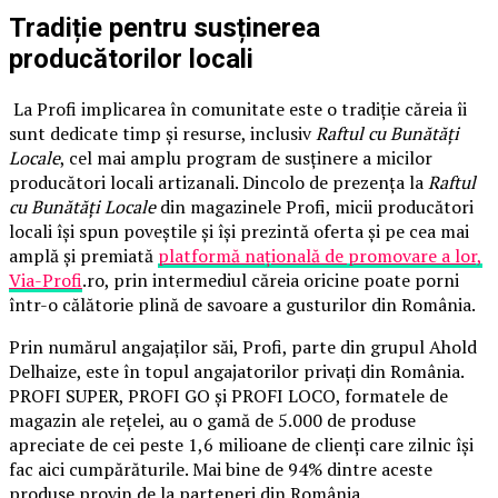
Tradiție pentru susținerea
producătorilor locali
La Profi implicarea în comunitate este o tradiție căreia îi
sunt dedicate timp și resurse, inclusiv
Raftul cu Bunătăți
Locale
, cel mai amplu program de susținere a micilor
producători locali artizanali. Dincolo de prezența la
Raftul
cu Bunătăți Locale
din magazinele Profi, micii producători
locali își spun poveștile și își prezintă oferta și pe cea mai
amplă și premiată
platformă națională de promovare a lor,
Via-Profi
.ro, prin intermediul căreia oricine poate porni
într-o călătorie plină de savoare a gusturilor din România.
Prin numărul angajaților săi, Profi, parte din grupul Ahold
Delhaize, este în topul angajatorilor privați din România.
PROFI SUPER, PROFI GO și PROFI LOCO, formatele de
magazin ale rețelei, au o gamă de 5.000 de produse
apreciate de cei peste 1,6 milioane de clienți care zilnic își
fac aici cumpărăturile. Mai bine de 94% dintre aceste
produse provin de la parteneri din România.