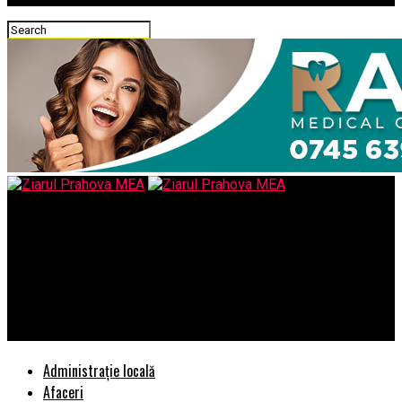
Ziarul Prahova MEA
Acest ministru a fost in SUA si recent in Franta, alaturi de
premierul Orban, dar delegatiile respective nu au stat in
carantina!/Oare ce lege ii absolva de acest fapt impus noua
tuturor?
Administrație locală
Afaceri