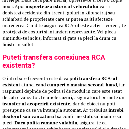
noua. Apoi
inspecteaza istoricul vehiculului
ca sa
depistezi accidente din trecut, goluri in kilometraj sau
schimbari de proprietate care ar putea sa iti afecteze
increderea. Cand te asiguri ca RCA-ul este activ si corect, te
protejezi de costuri si intarzieri neprevazute. Vei pleca
simtindu-te inclus, informat si gata sa pleci la drum cu
liniste in suflet.
Puteti transfera conexiunea RCA
existenta?
O intrebare frecventa este daca poti
transfera RCA-ul
existent
atunci cand
cumperi o masina second-hand
, iar
raspunsul depinde de polita si de modul in care este setat
de catre vanzator. In unele cazuri, asiguratorul permite un
transfer al acoperirii existente
, dar de obicei nu poti
presupune ca se va intampla automat. Ar trebui sa
intrebi
dealerul sau vanzatorul
sa confirme statusul inainte sa
pleci.
Daca polita ramane valabila
, asigura-te ca
asiguratorul accepta schimbarea proprietarului si a datelor