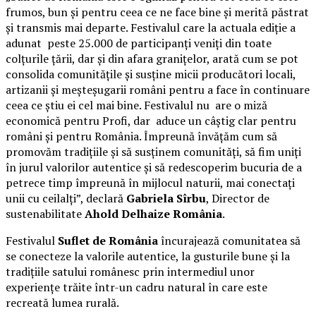
frumos, bun și pentru ceea ce ne face bine și merită păstrat
și transmis mai departe. Festivalul care la actuala ediție a
adunat peste 25.000 de participanți veniți din toate
colțurile țării, dar și din afara granițelor, arată cum se pot
consolida comunitățile și susține micii producători locali,
artizanii și meșteșugarii români pentru a face în continuare
ceea ce știu ei cel mai bine. Festivalul nu are o miză
economică pentru Profi, dar aduce un câștig clar pentru
români și pentru România. Împreună învățăm cum să
promovăm tradițiile și să susținem comunități, să fim uniți
în jurul valorilor autentice și să redescoperim bucuria de a
petrece timp împreună în mijlocul naturii, mai conectați
unii cu ceilalți”, declară
Gabriela Sîrbu
, Director de
sustenabilitate
Ahold Delhaize România
.
Festivalul
Suflet de România
încurajează comunitatea să
se conecteze la valorile autentice, la gusturile bune și la
tradițiile satului românesc prin intermediul unor
experiențe trăite într-un cadru natural în care este
recreată lumea rurală.