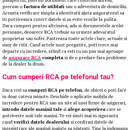
pasaportul, plus un document care confirma adresa,
precum o
factura de utilitati
sau o adeverinta de domiciliu.
Aceasta verificare simpla a identitatii ajuta asiguratorul sa
iti potriveasca corect datele si sa evite erorile la polita.
Daca cumperi pentru altcineva, adu si documentele acelei
persoane, deoarece RCA trebuie sa urmeze adevaratul
proprietar sau sofer. Pastreaza toate actele clare, actuale si
usor de citit. Cand actele sunt pregatite, poti trece mai
departe cu incredere, stiind ca esti cu un pas mai aproape
de
asigurare RCA
completa
si de o predare fara probleme
de la dealer la drum.
Cum cumperi RCA pe telefonul tau?
Daca vrei sa
cumperi RCA pe telefon
, de obicei o poti face
in doar cateva minute. Deschide o aplicatie mobila de
incredere pentru RCA sau un site al unei firme de asigurari,
introdu datele masinii tale
si
alege acoperirea
care se
potriveste noii tale masini. Te vei simti mai in siguranta
cand
verifici datele dealerului
si confirmi datele de
inregistrare ale masinii inainte sa platesti. Tine la indemana