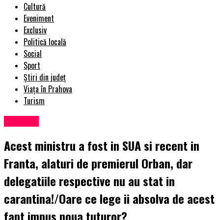
Cultură
Eveniment
Exclusiv
Politică locală
Social
Sport
Știri din județ
Viața în Prahova
Turism
Exclusiv
Acest ministru a fost in SUA si recent in
Franta, alaturi de premierul Orban, dar
delegatiile respective nu au stat in
carantina!/Oare ce lege ii absolva de acest
fapt impus noua tuturor?