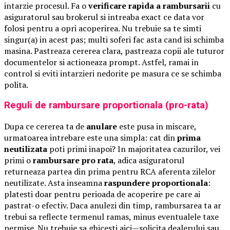
intarzie procesul. Fa o
verificare rapida a rambursarii
cu
asiguratorul sau brokerul si intreaba exact ce data vor
folosi pentru a opri acoperirea. Nu trebuie sa te simti
singur(a) in acest pas; multi soferi fac asta cand isi schimba
masina. Pastreaza cererea clara, pastreaza copii ale tuturor
documentelor si actioneaza prompt. Astfel, ramai in
control si eviti intarzieri nedorite pe masura ce se schimba
polita.
Reguli de rambursare proportionala (pro-rata)
Dupa ce cererea ta de
anulare
este pusa in miscare,
urmatoarea intrebare este una simpla: cat din
prima
neutilizata
poti primi inapoi? In majoritatea cazurilor, vei
primi o
rambursare pro rata
, adica asiguratorul
returneaza partea din prima pentru RCA aferenta zilelor
neutilizate. Asta inseamna
raspundere proportionala
:
platesti doar pentru perioada de acoperire pe care ai
pastrat-o efectiv. Daca anulezi din timp, rambursarea ta ar
trebui sa reflecte termenul ramas, minus eventualele taxe
permise. Nu trebuie sa ghicesti aici—solicita dealerului sau