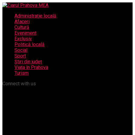
Administrație locală
Afaceri
Cultură
Eveniment
Exclusiv
Politică locală
Social
Sport
Știri din județ
Viața în Prahova
Turism
Connect with us