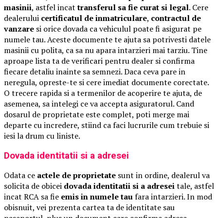
masinii
, astfel incat
transferul sa fie curat si legal
. Cere
dealerului
certificatul de inmatriculare
,
contractul de
vanzare
si orice dovada ca vehiculul poate fi asigurat pe
numele tau. Aceste documente te ajuta sa potrivesti datele
masinii cu polita, ca sa nu apara intarzieri mai tarziu. Tine
aproape lista ta de verificari pentru dealer si confirma
fiecare detaliu inainte sa semnezi. Daca ceva pare in
neregula, opreste-te si cere imediat documente corectate.
O trecere rapida si a termenilor de acoperire te ajuta, de
asemenea, sa intelegi ce va accepta asiguratorul. Cand
dosarul de proprietate este complet, poti merge mai
departe cu incredere, stiind ca faci lucrurile cum trebuie si
iesi la drum cu liniste.
Dovada identitatii si a adresei
Odata ce
actele de proprietate
sunt in ordine, dealerul va
solicita de obicei
dovada identitatii si a adresei
tale, astfel
incat RCA sa fie
emis in numele tau
fara intarzieri. In mod
obisnuit, vei prezenta cartea ta de identitate sau