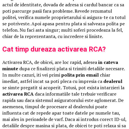
actul de identitate, dovada de adresa si cardul bancar ca sa
poti parcurge pasii fara probleme. Revede rezumatul
politei, verifica numele proprietarului si asigura-te ca totul
se potriveste. Apoi apasa pentru plata si salveaza polita pe
telefon. Nu faci asta singur; multi soferi procedeaza la fel,
chiar de la reprezentanta, cu incredere si liniste.
Cat timp dureaza activarea RCA?
Activarea RCA, de obicei, are loc rapid, adesea
in cateva
minute
dupa ce finalizezi plata si trimiti detaliile necesare.
In multe cazuri, iti vei primi
polita prin email
chiar
imediat, astfel incat sa poti pleca cu impresia ca
dealerul
se simte pregatit si acoperit. Totusi, pot exista intarzieri la
activarea RCA
daca informatiile tale trebuie verificare
rapida sau daca sistemul asiguratorului este aglomerat. De
asemenea, timpul de procesare al dealerului poate
influenta cat de repede apar toate datele pe numele tau,
mai ales in perioadele de varf. Daca ai introdus corect ID-ul,
detaliile despre masina si plata, de obicei te poti relaxa si sa