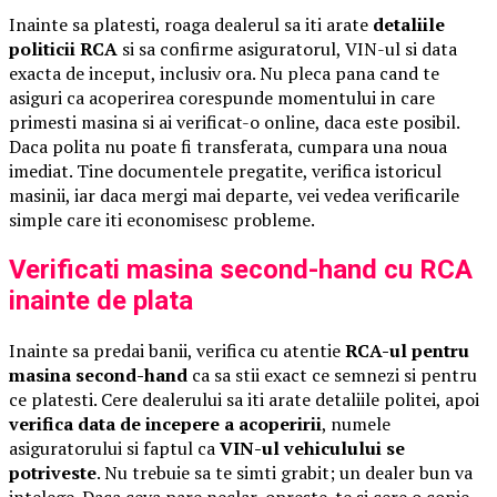
Inainte sa platesti, roaga dealerul sa iti arate
detaliile
politicii RCA
si sa confirme asiguratorul, VIN-ul si data
exacta de inceput, inclusiv ora. Nu pleca pana cand te
asiguri ca acoperirea corespunde momentului in care
primesti masina si ai verificat-o online, daca este posibil.
Daca polita nu poate fi transferata, cumpara una noua
imediat. Tine documentele pregatite, verifica istoricul
masinii, iar daca mergi mai departe, vei vedea verificarile
simple care iti economisesc probleme.
Verificati masina second-hand cu RCA
inainte de plata
Inainte sa predai banii, verifica cu atentie
RCA-ul pentru
masina second-hand
ca sa stii exact ce semnezi si pentru
ce platesti. Cere dealerului sa iti arate detaliile politei, apoi
verifica data de incepere a acoperirii
, numele
asiguratorului si faptul ca
VIN-ul vehiculului se
potriveste
. Nu trebuie sa te simti grabit; un dealer bun va
intelege. Daca ceva pare neclar, opreste-te si cere o copie