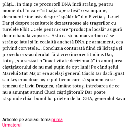
plăți… În timp ce procurorii DNA încă strâng, pentru
momentul în care ”situația operativă” o va impune,
documente inclusiv despre ”spălările” din Elveția și Israel.
Dar și despre rezultatele dezastruoase ale tragerilor cu
turelele Elbit…Cele pentru care ”producția locală” asigură
doar o banală vopsire… Asta ca să nu mai vorbim că se
strânge lațul și în cealaltă anchetă DNA pe armament, cea
privind corvetele… Concluzia conturată fiind că licitația și
procedura s-au derulat fără vreo incorectitudine. Dar,
totuși, s-a sesizat o ”inactivitate decizională” în anunțarea
câștigătorului de nu mai puțin de opt luni! Pe când șeful
Marelui Stat Major era același general Ciucă! Iar dacă Ignat
sau Leș erau doar niște politiceni care să spunem că se
temeau de Liviu Dragnea, rămâne totuși întrebarea de ce
nu a anunțat atunci Ciucă câștigătorul? Dar poate
răspunde chiar bunul lui prieten de la DGIA, generalul Savu
Articole pe aceiasi tema:
prima
Urmatorul