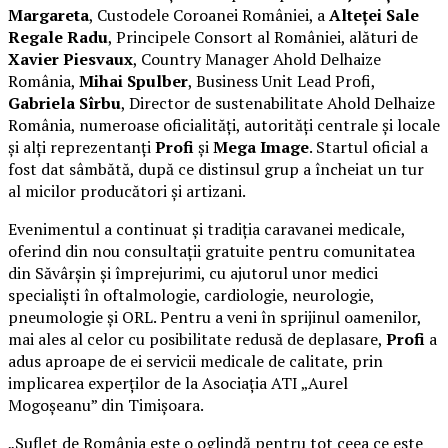
Margareta
, Custodele Coroanei României, a
Alteței Sale
Regale Radu
, Principele Consort al României, alături de
Xavier Piesvaux
, Country Manager Ahold Delhaize
România,
Mihai Spulber
, Business Unit Lead Profi,
Gabriela Sîrbu
, Director de sustenabilitate Ahold Delhaize
România, numeroase oficialități, autorități centrale și locale
și alți reprezentanți
Profi
și
Mega Image
. Startul oficial a
fost dat sâmbătă, după ce distinsul grup a încheiat un tur
al micilor producători și artizani.
Evenimentul a continuat și tradiția caravanei medicale,
oferind din nou consultații gratuite pentru comunitatea
din Săvârșin și împrejurimi, cu ajutorul unor medici
specialiști în oftalmologie, cardiologie, neurologie,
pneumologie și ORL. Pentru a veni în sprijinul oamenilor,
mai ales al celor cu posibilitate redusă de deplasare,
Profi
a
adus aproape de ei servicii medicale de calitate, prin
implicarea experților de la Asociația ATI „Aurel
Mogoșeanu” din Timișoara.
„Suflet de România este o oglindă pentru tot ceea ce este