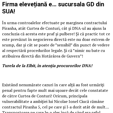
Firma elevețiană e… sucursala GD din
SUA!
În urma controalelor efectuate pe marginea contractului
Piranha, atât Curtea de Conturi, cât și DNA-ul au ajuns la
concluzia că acesta este praf și pulbere! Și că practic tot ce
este prevăzut în negocierea directă este nu doar extrem de
scump, dar și cât se poate de ”sensibil” din punct de vedere
al respectării procedurilor legale. Și că ”nimic nu bate cu
atribuirea directă din Hotărârea de Guvern”!
Turela de la Elbit, în atenția procurorilor DNA!
Existând nenumărate cazuri în care alții au fost urmăriți
penal pentru fapte mult mai ușoare decât cele constatate
de către Curtea de Conturi! Oricum, principala
vulnerabilitate a ambiției lui Nicolae Ionel Ciucă rămâne
contractul Piranha 5, cel pe care și l-a dorit atât de mult…
Transportoare pe care le-a ales încă de când era șeful