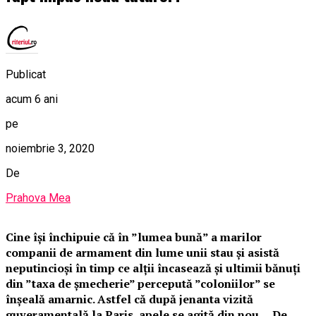
Publicat
acum 6 ani
pe
noiembrie 3, 2020
De
Prahova Mea
Cine își închipuie că în ”lumea bună” a marilor
companii de armament din lume unii stau și asistă
neputincioși în timp ce alții încasează și ultimii bănuți
din ”taxa de șmecherie” percepută ”coloniilor” se
înșeală amarnic. Astfel că după jenanta vizită
guveramentală la Paris, apele se agită din nou… De