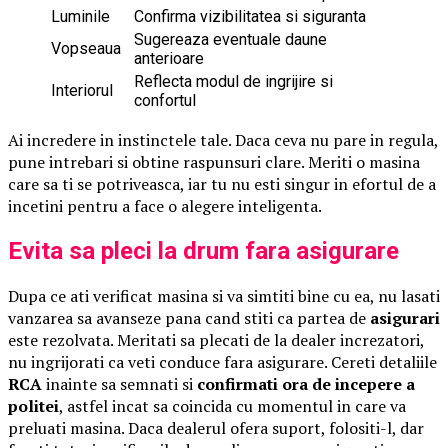
Luminile
Confirma vizibilitatea si siguranta
Sugereaza eventuale daune
Vopseaua
anterioare
Reflecta modul de ingrijire si
Interiorul
confortul
Ai incredere in instinctele tale. Daca ceva nu pare in regula,
pune intrebari si obtine raspunsuri clare. Meriti o masina
care sa ti se potriveasca, iar tu nu esti singur in efortul de a
incetini pentru a face o alegere inteligenta.
Evita sa pleci la drum fara asigurare
Dupa ce ati verificat masina si va simtiti bine cu ea, nu lasati
vanzarea sa avanseze pana cand stiti ca partea de
asigurari
este rezolvata. Meritati sa plecati de la dealer increzatori,
nu ingrijorati ca veti conduce fara asigurare. Cereti detaliile
RCA
inainte sa semnati si
confirmati ora de incepere a
politei
, astfel incat sa coincida cu momentul in care va
preluati masina. Daca dealerul ofera suport, folositi-l, dar