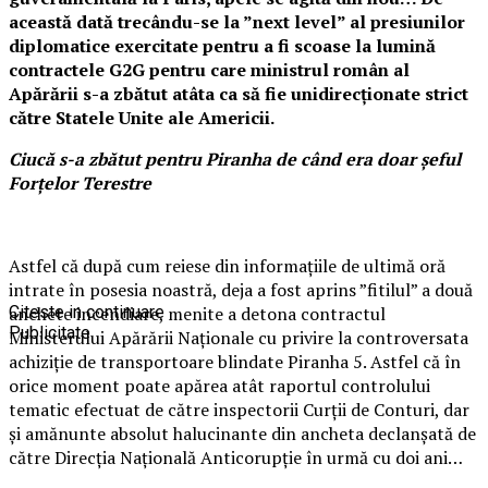
această dată trecându-se la ”next level” al presiunilor
diplomatice exercitate pentru a fi scoase la lumină
contractele G2G pentru care ministrul român al
Apărării s-a zbătut atâta ca să fie unidirecționate strict
către Statele Unite ale Americii.
Ciucă s-a zbătut pentru Piranha de când era doar șeful
Forțelor Terestre
Astfel că după cum reiese din informațiile de ultimă oră
intrate în posesia noastră, deja a fost aprins ”fitilul” a două
anchete incendiare, menite a detona contractul
Citeste in continuare
Publicitate
Ministerului Apărării Naționale cu privire la controversata
achiziție de transportoare blindate Piranha 5. Astfel că în
orice moment poate apărea atât raportul controlului
tematic efectuat de către inspectorii Curții de Conturi, dar
și amănunte absolut halucinante din ancheta declanșată de
către Direcția Națională Anticorupție în urmă cu doi ani…