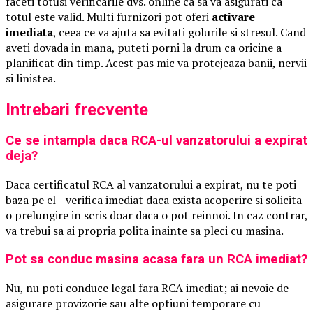
faceti totusi verificarile dvs. online ca sa va asigurati ca
totul este valid. Multi furnizori pot oferi
activare
imediata
, ceea ce va ajuta sa evitati golurile si stresul. Cand
aveti dovada in mana, puteti porni la drum ca oricine a
planificat din timp. Acest pas mic va protejeaza banii, nervii
si linistea.
Intrebari frecvente
Ce se intampla daca RCA-ul vanzatorului a expirat
deja?
Daca certificatul RCA al vanzatorului a expirat, nu te poti
baza pe el—verifica imediat daca exista acoperire si solicita
o prelungire in scris doar daca o pot reinnoi. In caz contrar,
va trebui sa ai propria polita inainte sa pleci cu masina.
Pot sa conduc masina acasa fara un RCA imediat?
Nu, nu poti conduce legal fara RCA imediat; ai nevoie de
asigurare provizorie sau alte optiuni temporare cu