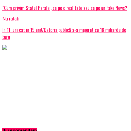
“Cum privim Statul Paralel, ca pe o realitate sau ca pe un Fake News?
Nu ratati
In 11 luni cat in 19 ani!/Datoria publică s-a majorat cu 18 miliarde de
Euro
Iti recomandam