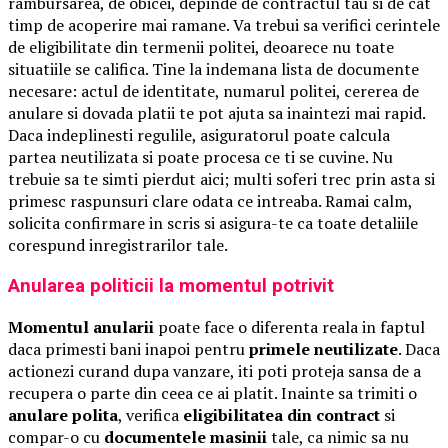
rambursarea, de obicei, depinde de contractul tau si de cat
timp de acoperire mai ramane. Va trebui sa verifici cerintele
de eligibilitate din termenii politei, deoarece nu toate
situatiile se califica. Tine la indemana lista de documente
necesare: actul de identitate, numarul politei, cererea de
anulare si dovada platii te pot ajuta sa inaintezi mai rapid.
Daca indeplinesti regulile, asiguratorul poate calcula
partea neutilizata si poate procesa ce ti se cuvine. Nu
trebuie sa te simti pierdut aici; multi soferi trec prin asta si
primesc raspunsuri clare odata ce intreaba. Ramai calm,
solicita confirmare in scris si asigura-te ca toate detaliile
corespund inregistrarilor tale.
Anularea politicii la momentul potrivit
Momentul anularii
poate face o diferenta reala in faptul
daca primesti bani inapoi pentru
primele neutilizate
. Daca
actionezi curand dupa vanzare, iti poti proteja sansa de a
recupera o parte din ceea ce ai platit. Inainte sa trimiti o
anulare polita
, verifica
eligibilitatea din contract
si
compar-o cu
documentele masinii
tale, ca nimic sa nu