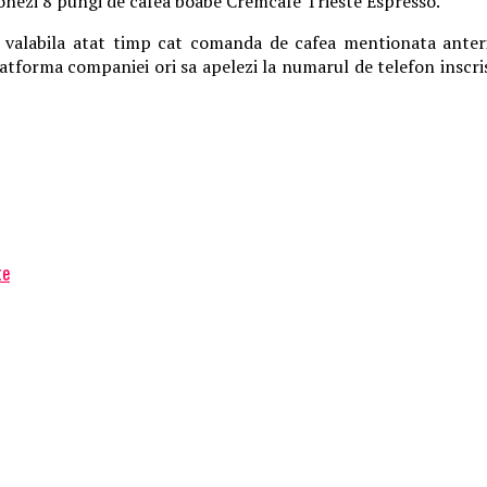
ionezi 8 pungi de cafea boabe Cremcafe Trieste Espresso.
 valabila atat timp cat comanda de cafea mentionata anteri
platforma companiei ori sa apelezi la numarul de telefon inscri
te