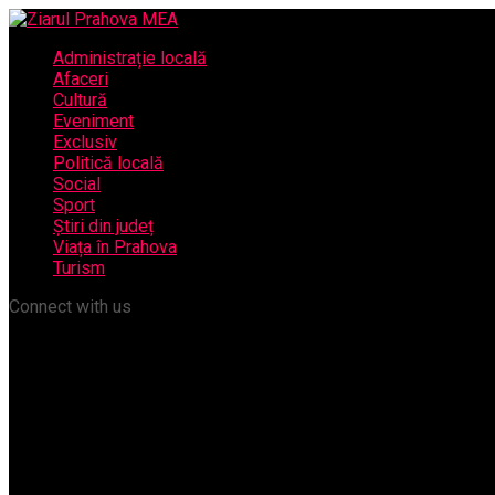
Administrație locală
Afaceri
Cultură
Eveniment
Exclusiv
Politică locală
Social
Sport
Știri din județ
Viața în Prahova
Turism
Connect with us