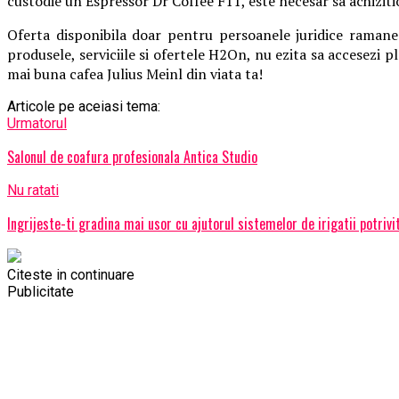
custodie un Espressor Dr Coffee F11, este necesar sa achizit
Oferta disponibila doar pentru persoanele juridice ramane
produsele, serviciile si ofertele H2On, nu ezita sa accesezi 
mai buna cafea Julius Meinl din viata ta!
Articole pe aceiasi tema:
Urmatorul
Salonul de coafura profesionala Antica Studio
Nu ratati
Ingrijeste-ti gradina mai usor cu ajutorul sistemelor de irigatii potrivi
Citeste in continuare
Publicitate