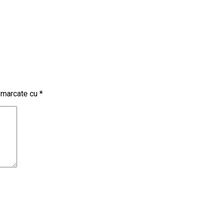
t marcate cu
*