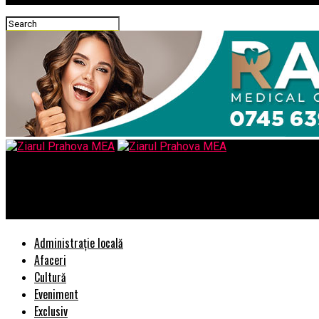
Ziarul Prahova MEA
Alaturi de H2On, te bucuri de cea mai buna cafea Julius Meinl!
Administrație locală
Afaceri
Cultură
Eveniment
Exclusiv