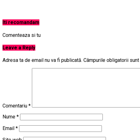
Iti recomandam
Comenteaza si tu
Leave a Reply
Adresa ta de email nu va fi publicată.
Câmpurile obligatorii sun
Comentariu
*
Nume
*
Email
*
Site web