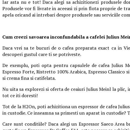
Iar asta nu e tot! Daca alegi sa achizitionezi produsele d
Produsele vor fi livrate in aceeasi zi prin flota proprie de t
apela oricand ai intrebari despre produsele sau serviciile com
Cum creezi savoarea inconfundabila a cafelei Julius Mei
Daca vrei sa te bucuri de o cafea preparata exact ca in Vi
descoperi gustul care ti se potriveste.
De exemplu, poti opta pentru capsulele de cafea Julius Mei
Espresso Forte, Ristretto 100% Arabica, Espresso Classico si
si crema fina si catifelata.
Nu uita sa explorezi si oferta de ceaiuri Julius Meinl la plic, 
tot ce iti doresti!
Tot de la H2On, poti achizitiona un espressor de cafea Julius
in custodie. Ce inseamna sa primesti un aparat in custodie? T
Care sunt conditiile? Daca alegi un Espressor Saeco Area br