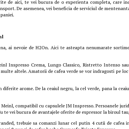
orite de aici, te vei bucura de o experienta completa, care 
ransport. De asemenea, vei beneficia de serviciul de mentenanta 
paniei.
nl
ena, ai nevoie de H2On. Aici te asteapta nenumarate sortime
nl Inspresso Crema, Lungo Classico, Ristretto Intenso sau D
 multe altele. Amatorii de cafea verde se vor indragosti pe lo
in diferite arome. De la ceaiul negru, la cel verde, pana la ceaiu
 Meinl, compatibil cu capsulele JM Inspresso. Persoanele jurid
u te vei bucura de avantajele oferite de espressor la biroul ta
anded, trebuie sa comanzi lunar cel putin 4 cutii de cafea in