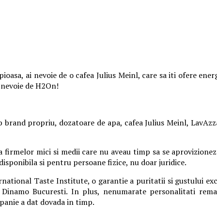
ioasa, ai nevoie de o cafea Julius Meinl, care sa iti ofere ene
ai nevoie de H2On!
 brand propriu, dozatoare de apa, cafea Julius Meinl, LavAzza,
a firmelor mici si medii care nu aveau timp sa se aprovizioneze
 disponibila si pentru persoane fizice, nu doar juridice.
national Taste Institute, o garantie a puritatii si gustului ex
si Dinamo Bucuresti. In plus, nenumarate personalitati re
mpanie a dat dovada in timp.