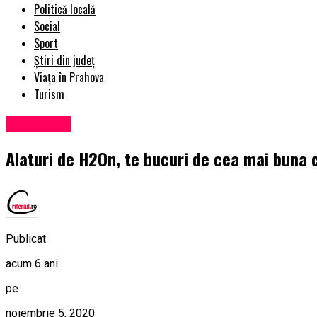
Politică locală
Social
Sport
Știri din județ
Viața în Prahova
Turism
Eveniment
Alaturi de H2On, te bucuri de cea mai buna c
Publicat
acum 6 ani
pe
noiembrie 5, 2020