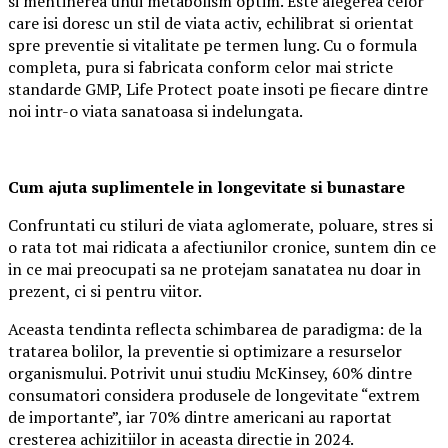
si mentinerea unui metabolism optim. Este alegerea celor
care isi doresc un stil de viata activ, echilibrat si orientat
spre preventie si vitalitate pe termen lung. Cu o formula
completa, pura si fabricata conform celor mai stricte
standarde GMP, Life Protect poate insoti pe fiecare dintre
noi intr-o viata sanatoasa si indelungata.
Cum ajuta suplimentele in longevitate si bunastare
Confruntati cu stiluri de viata aglomerate, poluare, stres si
o rata tot mai ridicata a afectiunilor cronice, suntem din ce
in ce mai preocupati sa ne protejam sanatatea nu doar in
prezent, ci si pentru viitor.
Aceasta tendinta reflecta schimbarea de paradigma: de la
tratarea bolilor, la preventie si optimizare a resurselor
organismului. Potrivit unui studiu McKinsey, 60% dintre
consumatori considera produsele de longevitate “extrem
de importante”, iar 70% dintre americani au raportat
cresterea achizitiilor in aceasta directie in 2024.