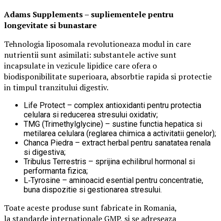
Adams Supplements –
supliementele
pentru
longevitate si bunastare
Tehnologia liposomala revolutioneaza modul in care
nutrientii sunt asimilati: substantele active sunt
incapsulate in vezicule lipidice care ofera o
biodisponibilitate superioara, absorbtie rapida si protectie
in timpul tranzitului digestiv.
Life Protect – complex antioxidanti pentru protectia
celulara si reducerea stresului oxidativ;
TMG (Trimethylglycine) – sustine functia hepatica si
metilarea celulara (reglarea chimica a activitatii genelor);
Chanca Piedra – extract herbal pentru sanatatea renala
si digestiva;
Tribulus Terrestris – sprijina echilibrul hormonal si
performanta fizica;
L‑Tyrosine – aminoacid esential pentru concentratie,
buna dispozitie si gestionarea stresului.
Toate aceste produse sunt fabricate in Romania,
la standarde internationale GMP, si se adreseaza