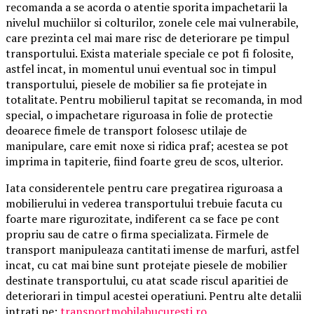
recomanda a se acorda o atentie sporita impachetarii la
nivelul muchiilor si colturilor, zonele cele mai vulnerabile,
care prezinta cel mai mare risc de deteriorare pe timpul
transportului. Exista materiale speciale ce pot fi folosite,
astfel incat, in momentul unui eventual soc in timpul
transportului, piesele de mobilier sa fie protejate in
totalitate. Pentru mobilierul tapitat se recomanda, in mod
special, o impachetare riguroasa in folie de protectie
deoarece fimele de transport folosesc utilaje de
manipulare, care emit noxe si ridica praf; acestea se pot
imprima in tapiterie, fiind foarte greu de scos, ulterior.
Iata considerentele pentru care pregatirea riguroasa a
mobilierului in vederea transportului trebuie facuta cu
foarte mare rigurozitate, indiferent ca se face pe cont
propriu sau de catre o firma specializata. Firmele de
transport manipuleaza cantitati imense de marfuri, astfel
incat, cu cat mai bine sunt protejate piesele de mobilier
destinate transportului, cu atat scade riscul aparitiei de
deteriorari in timpul acestei operatiuni. Pentru alte detalii
intrati pe:
transportmobilabucuresti.ro
.