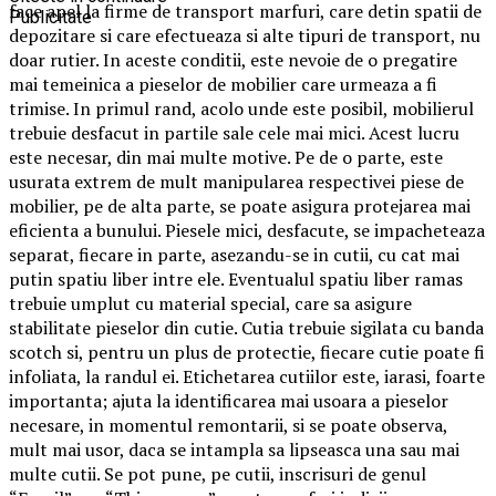
face apel la firme de transport marfuri, care detin spatii de
Publicitate
depozitare si care efectueaza si alte tipuri de transport, nu
doar rutier. In aceste conditii, este nevoie de o pregatire
mai temeinica a pieselor de mobilier care urmeaza a fi
trimise. In primul rand, acolo unde este posibil, mobilierul
trebuie desfacut in partile sale cele mai mici. Acest lucru
este necesar, din mai multe motive. Pe de o parte, este
usurata extrem de mult manipularea respectivei piese de
mobilier, pe de alta parte, se poate asigura protejarea mai
eficienta a bunului. Piesele mici, desfacute, se impacheteaza
separat, fiecare in parte, asezandu-se in cutii, cu cat mai
putin spatiu liber intre ele. Eventualul spatiu liber ramas
trebuie umplut cu material special, care sa asigure
stabilitate pieselor din cutie. Cutia trebuie sigilata cu banda
scotch si, pentru un plus de protectie, fiecare cutie poate fi
infoliata, la randul ei. Etichetarea cutiilor este, iarasi, foarte
importanta; ajuta la identificarea mai usoara a pieselor
necesare, in momentul remontarii, si se poate observa,
mult mai usor, daca se intampla sa lipseasca una sau mai
multe cutii. Se pot pune, pe cutii, inscrisuri de genul