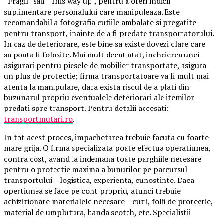
“Fragil” sau “This way up”, pentru a oferi indicii
suplimentare personalului care manipuleaza. Este
recomandabil a fotografia cutiile ambalate si pregatite
pentru transport, inainte de a fi predate transportatorului.
In caz de deteriorare, este bine sa existe dovezi clare care
sa poata fi folosite. Mai mult decat atat, incheierea unei
asigurari pentru piesele de mobilier transportate, asigura
un plus de protectie; firma transportatoare va fi mult mai
atenta la manipulare, daca exista riscul de a plati din
buzunarul propriu eventualele deteriorari ale itemilor
predati spre transport. Pentru detalii accesati:
transportmutari.ro
.
In tot acest proces, impachetarea trebuie facuta cu foarte
mare grija. O firma specializata poate efectua operatiunea,
contra cost, avand la indemana toate parghiile necesare
pentru o protectie maxima a bunurilor pe parcursul
transportului – logistica, experienta, cunostinte. Daca
opertiunea se face pe cont propriu, atunci trebuie
achizitionate materialele necesare – cutii, folii de protectie,
material de umplutura, banda scotch, etc. Specialistii