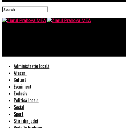
Ziarul Prahova MEA
TRANSPORT MOBILA LA DISTANTA MARE – PREGATIRE
MOBILIER
Administrație locală
Afaceri
Cultură
Eveniment
Exclusiv
Politică locală
Social
Sport
Știri din județ
Viața în Prahova