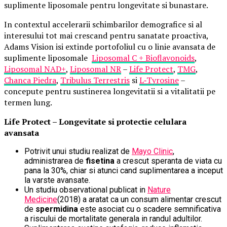
suplimente liposomale pentru longevitate si bunastare.
In contextul accelerarii schimbarilor demografice si al
interesului tot mai crescand pentru sanatate proactiva,
Adams Vision isi extinde portofoliul cu o linie avansata de
suplimente liposomale
Liposomal C + Bioflavonoids
,
Liposomal NAD+
,
Liposomal NR
–
Life Protect
,
TMG
,
Chanca Piedra
,
Tribulus Terrestris
si
L
‑
Tyrosine
–
concepute pentru sustinerea longevitatii si a vitalitatii pe
termen lung.
Life Protect – Longevitate si protectie celulara
avansata
Potrivit unui studiu realizat de
Mayo Clinic
,
administrarea de
fisetina
a crescut speranta de viata cu
pana la 30%, chiar si atunci cand suplimentarea a inceput
la varste avansate.
Un studiu observational publicat in
Nature
Medicine
(2018) a aratat ca un consum alimentar crescut
de
spermidina
este asociat cu o scadere semnificativa
a riscului de mortalitate generala in randul adultilor.