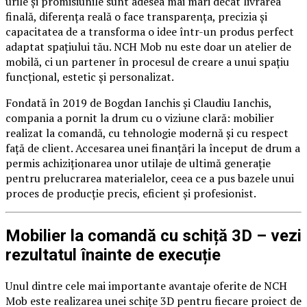
urile și promisiunile sunt adesea mai mari decât livrarea
finală, diferența reală o face transparența, precizia și
capacitatea de a transforma o idee într-un produs perfect
adaptat spațiului tău. NCH Mob nu este doar un atelier de
mobilă, ci un partener în procesul de creare a unui spațiu
funcțional, estetic și personalizat.
Fondată în 2019 de Bogdan Ianchis și Claudiu Ianchis,
compania a pornit la drum cu o viziune clară: mobilier
realizat la comandă, cu tehnologie modernă și cu respect
față de client. Accesarea unei finanțări la început de drum a
permis achiziționarea unor utilaje de ultimă generație
pentru prelucrarea materialelor, ceea ce a pus bazele unui
proces de producție precis, eficient și profesionist.
Mobilier la comandă cu schiță 3D – vezi
rezultatul înainte de execuție
Unul dintre cele mai importante avantaje oferite de NCH
Mob este realizarea unei schițe 3D pentru fiecare proiect de