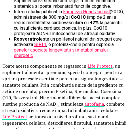
Suplimentarea sustine autofagia, reduce inflamatia
sistemica si poate imbunatati functiile cognitive.
Intr-un studiu publicat in
European Heart Journal
(2013),
administrarea de 300 mg/zi
CoQ10
timp de 2 ani a
redus mortalitatea cardiovasculara cu
42%
la pacientii
cu insuficienta cardiaca cronica. In plus, CoQ10
protejeaza ADN-ul mitocondrial de stresul oxidativ.
Resveratrol
este un polifenol natural din struguri care
activeaza
SIRT1
, o proteina-cheie pentru expresia
genelor asociate longevitatii si metabolismului
energetic
.
Toate aceste componente se regasesc in
Life Protect
, un
supliment alimentar premium, special conceput pentru a
sprijini procesele esentiale pentru a asigura longevitate si
sanatate celulara. Prin combinatia unica de ingrediente cu
actiune corelata, precum Fisetina, Spermidina, Coenzima
Q10, Resveratrol, Nicotinamida Ribozida, acest complex
sustine productia de NAD+, stimuleaza
autofagia
, combate
stresul oxidativ si reduce impactul imbatranirii celulare.
Life Protect
actioneaza la nivel profund, sustinand
regenerarea celulara, detoxifierea ficatului, sanatatea inimii