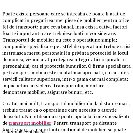
Poate exista persoane care se intreaba ce poate fi atat de
complicat in pregatirea unei piese de mobilier pentru orice
fel de transport; pare ceva banal, insa exista cativa factori
foarte importanti care trebuiesc luati in considerare.
Transportul de mobilier nu este o operatiune simpla;
companiile specializate pe astfel de operatiuni trebuie sa isi
instruiasca mereu personalul in privinta protectiei la locul
de munca, vizand atat protejarea integritatii corporale a
personalului, cat si protectia bunurilor. O firma specializata
pe transport mobila este cu atat mai apreciata, cu cat ofera
servicii calitativ superioare, intr-o gama cat mai completa:
impachetare in vederea transportului, montare –
demontare mobilier, asigurare bunuri, etc.
Cu atat mai mult, transportul mobilierului la distante mari,
trebuie tratat ca o operatiune care necesita o atentie
deosebita. Nu intdeauna se poate apela la firme specializate
de
transport mobilier
. Pentru transport pe distante
foarte mari, transport international de mobilier, se poate
Citeste in continuare