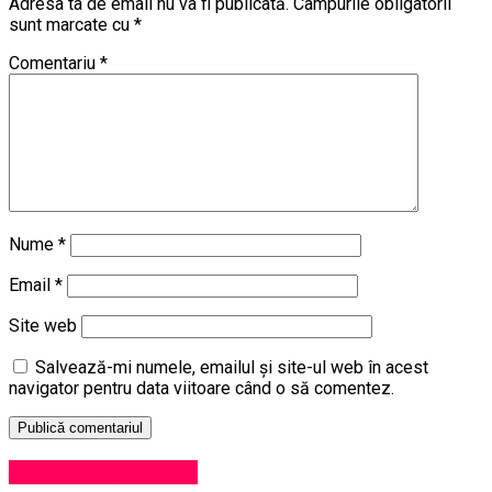
Adresa ta de email nu va fi publicată.
Câmpurile obligatorii
sunt marcate cu
*
Comentariu
*
Nume
*
Email
*
Site web
Salvează-mi numele, emailul și site-ul web în acest
navigator pentru data viitoare când o să comentez.
Administrație locală