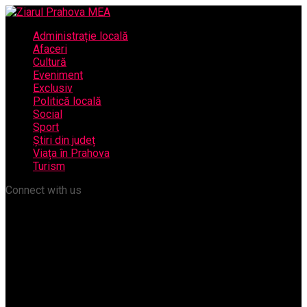
Administrație locală
Afaceri
Cultură
Eveniment
Exclusiv
Politică locală
Social
Sport
Știri din județ
Viața în Prahova
Turism
Connect with us