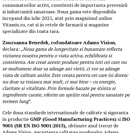
consumatorilor activi, constienti de importanta prevenirii
si imbatranirii sanatoase. Noua gama este disponibila
incepand din iulie 2025, atat prin magazinul online
Vitamix.ro, cat si in retele de farmacii si magazine
specializate din toata tara.
Zsuzsanna Benedek, cofondatoare Adams Vision
,
declara:
„
Noua gama de longevitate si bunastare reflecta
viziunea noastra pentru o viata activa, echilibrata si
constienta. Am creat aceste produse pentru toti cei care nu
se multumesc doar sa adauge ani vietii, ci vor sa adauge
viata de calitate anilor. Este creata pentru cei care isi doresc
nu doar sa traiasca mai mult, ci mai bine – cu energie,
claritate si vitalitate. Prin formule bazate pe stiinta si
ingrediente curate, oferim un sprijin real pentru sanatate pe
termen lung
”.
Cele doua standarde internationale de calitate si siguranta
in productie
GMP (Good Manufacturing Practices)
si
ISO
9001 (SR EN ISO 9001:2015),
obtinute anul trecut de
Adams Vision, garanteaza calitatea produselor Adams