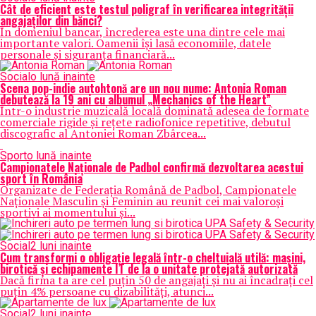
Cât de eficient este testul poligraf în verificarea integrității
angajaților din bănci?
În domeniul bancar, încrederea este una dintre cele mai
importante valori. Oamenii își lasă economiile, datele
personale și siguranța financiară...
Social
o lună inainte
Scena pop-indie autohtonă are un nou nume: Antonia Roman
debutează la 19 ani cu albumul „Mechanics of the Heart”
Într-o industrie muzicală locală dominată adesea de formate
comerciale rigide și rețete radiofonice repetitive, debutul
discografic al Antoniei Roman Zbârcea...
Sport
o lună inainte
Campionatele Naționale de Padbol confirmă dezvoltarea acestui
sport în România
Organizate de Federația Română de Padbol, Campionatele
Naționale Masculin și Feminin au reunit cei mai valoroși
sportivi ai momentului și...
Social
2 luni inainte
Cum transformi o obligație legală într-o cheltuială utilă: mașini,
birotică și echipamente IT de la o unitate protejată autorizată
Dacă firma ta are cel puțin 50 de angajați și nu ai încadrați cel
puțin 4% persoane cu dizabilități, atunci...
Social
2 luni inainte