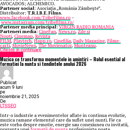
AVOCADOS; ALCHEMICO.
Partener social
: Asociația „România Zâmbește”.
Distribuitor:
T.R.I.B.E. Films
.
www.facebook.com/TribeFilms.ro
–
www.instagram.com/tribefilms.ro/
Partener media principal
:
VIRGIN RADIO ROMANIA
Parteneri media
:
CineFan
,
News.ro
,
Zile și
Nopți
,
Cinemap
,
Revista
FILM
,
Playtech
,
Happ.ro
,
Cinefilia
,
Daily Magazine
,
Filme-
carti
,
MovieNews
,
The Movienator
,
Munteanu
.
Citeste in continuare
Eveniment
Muzica ce transforma momentele in amintiri – Rolul esential al
formatiei la nunta si tendintele anului 2026
Publicat
acum 9 luni
pe
noiembrie 21, 2025
De
LTSSEO
Intr-o industrie a evenimentelor aflate in continua evolutie,
muzica ramane elementul care da suflet unei nunti. Fie ca
este vorba despre emotie, energie sau conexiunea cu invitatii,
prezenta unei
formatii de nunta
profesioniste poate