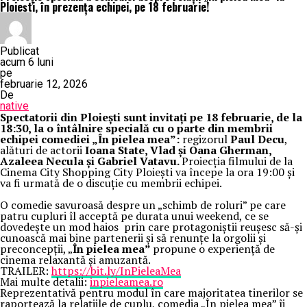
Ploiești, în prezența echipei, pe 18 februarie!
Publicat
acum 6 luni
pe
februarie 12, 2026
De
native
Spectatorii din Ploiești sunt invitați pe 18 februarie, de la
18:30, la o întâlnire specială cu o parte din membrii
echipei comediei „În pielea mea”:
regizorul
Paul Decu
,
alături de actorii
Ioana State, Vlad și Oana Gherman,
Azaleea Necula și Gabriel Vatavu.
Proiecția filmului de la
Cinema City Shopping City Ploiești va începe la ora 19:00 și
va fi urmată de o discuție cu membrii echipei.
O comedie savuroasă despre un „schimb de roluri” pe care
patru cupluri îl acceptă pe durata unui weekend, ce se
dovedește un mod haios prin care protagoniștii reușesc să-și
cunoască mai bine partenerii și să renunțe la orgolii și
preconcepții, „
În pielea mea”
propune o experiență de
cinema relaxantă și amuzantă.
TRAILER:
https://bit.ly/InPieleaMea
Mai multe detalii:
inpieleamea.ro
Reprezentativă pentru modul în care majoritatea tinerilor se
raportează la relațiile de cuplu, comedia „În pielea mea” îi