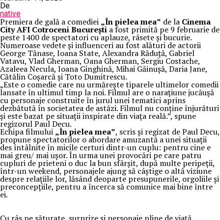
De
native
Premiera de gală a comediei
„În pielea mea”
de la
Cinema
City AFI Cotroceni București
a fost primită pe 9 februarie de
peste 1400 de spectatori cu aplauze, râsete și bucurie.
Numeroase vedete și influenceri au fost alături de actorii
George Tănase, Ioana State, Alexandra Răduță, Gabriel
Vatavu, Vlad Gherman, Oana Gherman, Sergiu Costache,
Azaleea Necula, Ioana Ginghină, Mihai Găinușă, Daria Jane,
Cătălin Coșarcă și Toto Dumitrescu.
„Este o comedie care nu urmărește tiparele ultimelor comedii
lansate în ultimul timp la noi. Filmul are o narațiune jucăușă
cu personaje construite în jurul unei tematici aprins
dezbătută în societatea de astăzi. Filmul nu conține înjurături
și este bazat pe situații inspirate din viața reală.”, spune
regizorul Paul Decu.
Echipa filmului
„În pielea mea”
, scris și regizat de Paul Decu,
propune spectatorilor o abordare amuzantă a unei situații
des întâlnite în micile certuri dintr-un cuplu: pentru cine e
mai greu/ mai ușor. În urma unei provocări pe care patru
cupluri de prieteni o duc la bun sfârșit, după multe peripeții,
într-un weekend, personajele ajung să câștige o altă viziune
despre relațiile lor, lăsând deoparte presupunerile, orgoliile și
preconcepțiile, pentru a încerca să comunice mai bine între
ei.
Cu râs pe săturate, surprize și personaje pline de viață,