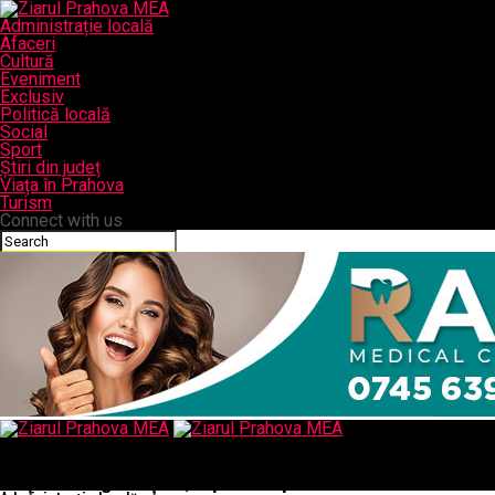
Administrație locală
Afaceri
Cultură
Eveniment
Exclusiv
Politică locală
Social
Sport
Știri din județ
Viața în Prahova
Turism
Connect with us
Ziarul Prahova MEA
Studiu Microsoft: Gradul de pregătire digitală, factor esențial în
susținerea organizațiilor, în perioada pandemiei