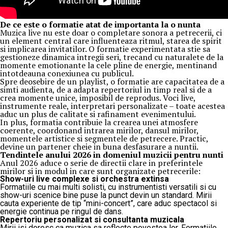
De ce este o formatie atat de importanta la o nunta
Muzica live nu este doar o completare sonora a petrecerii, ci
un element central care influenteaza ritmul, starea de spirit
si implicarea invitatilor. O formatie experimentata stie sa
gestioneze dinamica intregii seri, trecand cu naturalete de la
momente emotionante la cele pline de energie, mentinand
intotdeauna conexiunea cu publicul.
Spre deosebire de un playlist, o formatie are capacitatea de a
simti audienta, de a adapta repertoriul in timp real si de a
crea momente unice, imposibil de reprodus. Voci live,
instrumente reale, interpretari personalizate – toate acestea
aduc un plus de calitate si rafinament evenimentului.
In plus, formatia contribuie la crearea unei atmosfere
coerente, coordonand intrarea mirilor, dansul mirilor,
momentele artistice si segmentele de petrecere. Practic,
devine un partener cheie in buna desfasurare a nuntii.
Tendintele anului 2026 in domeniul muzicii pentru nunti
Anul 2026 aduce o serie de directii clare in preferintele
mirilor si in modul in care sunt organizate petrecerile:
Show-uri live complexe si orchestra extinsa
Formatiile cu mai multi solisti, cu instrumentisti versatili si cu
show-uri scenice bine puse la punct devin un standard. Mirii
cauta experiente de tip “mini-concert”, care aduc spectacol si
energie continua pe ringul de dans.
Repertoriu personalizat si consultanta muzicala
Mirii isi doresc ca muzica sa reflecte povestea lor. Formatiile