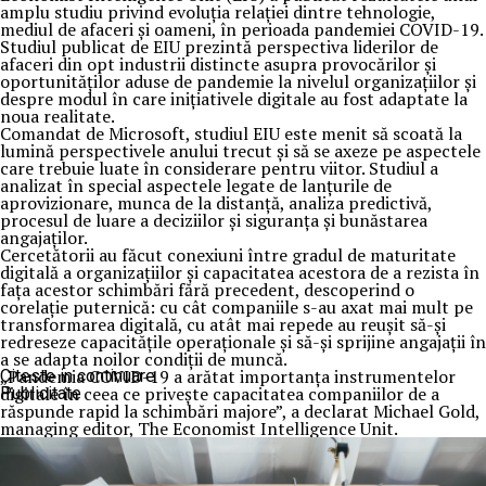
amplu studiu privind evoluția relației dintre tehnologie,
mediul de afaceri și oameni, în perioada pandemiei COVID-19.
Studiul publicat de EIU prezintă perspectiva liderilor de
afaceri din opt industrii distincte asupra provocărilor și
oportunităților aduse de pandemie la nivelul organizațiilor și
despre modul în care inițiativele digitale au fost adaptate la
noua realitate.
Comandat de Microsoft, studiul EIU este menit să scoată la
lumină perspectivele anului trecut și să se axeze pe aspectele
care trebuie luate în considerare pentru viitor. Studiul a
analizat în special aspectele legate de lanțurile de
aprovizionare, munca de la distanță, analiza predictivă,
procesul de luare a deciziilor și siguranța și bunăstarea
angajaților.
Cercetătorii au făcut conexiuni între gradul de maturitate
digitală a organizațiilor și capacitatea acestora de a rezista în
fața acestor schimbări fără precedent, descoperind o
corelație puternică: cu cât companiile s-au axat mai mult pe
transformarea digitală, cu atât mai repede au reușit să-și
redreseze capacitățile operaționale și să-și sprijine angajații în
a se adapta noilor condiții de muncă.
„Pandemia COVID-19 a arătat importanța instrumentelor
Citeste in continuare
digitale în ceea ce privește capacitatea companiilor de a
Publicitate
răspunde rapid la schimbări majore”, a declarat Michael Gold,
managing editor, The Economist Intelligence Unit.