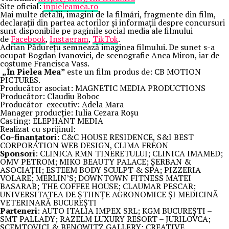
Site oficial:
inpieleamea.ro
Mai multe detalii, imagini de la filmări, fragmente din film,
declarații din partea actorilor și informații despre concursuri
sunt disponibile pe paginile social media ale filmului
de
Facebook
,
Instagram
,
TikTok
.
Adrian Pădurețu semnează imaginea filmului. De sunet s-a
ocupat Bogdan Ivanovici, de scenografie Anca Miron, iar de
costume Francisca Vass.
„În Pielea Mea”
este un film produs de: CB MOTION
PICTURES.
Producător asociat: MAGNETIC MEDIA PRODUCTIONS
Producător: Claudiu Boboc
Producător executiv: Adela Mara
Manager producție: Iulia Cezara Roșu
Casting: ELEPHANT MEDIA
Realizat cu sprijinul:
Co-finanțatori:
C&C HOUSE RESIDENCE, S&I BEST
CORPORATION WEB DESIGN, CLIMA FREON
Sponsori
: CLINICA RMN TINERETULUI; CLINICA IMAMED;
OMV PETROM; MIKO BEAUTY PALACE; ȘERBAN &
ASOCIAȚII; ESTEEM BODY SCULPT & SPA; PIZZERIA
VOLARE; MERLIN’S; DOWNTOWN FITNESS MATEI
BASARAB; THE COFFEE HOUSE; CLAUMAR PESCAR;
UNIVERSITATEA DE ȘTIINȚE AGRONOMICE ȘI MEDICINĂ
VETERINARĂ BUCUREȘTI
Parteneri
: AUTO ITALIA IMPEX SRL; KGM BUCUREȘTI –
SMT PALLADY; RAZELM LUXURY RESORT – JURILOVCA;
SCEMTOVICI & BENOWITZ GALLERY; CREATIVE