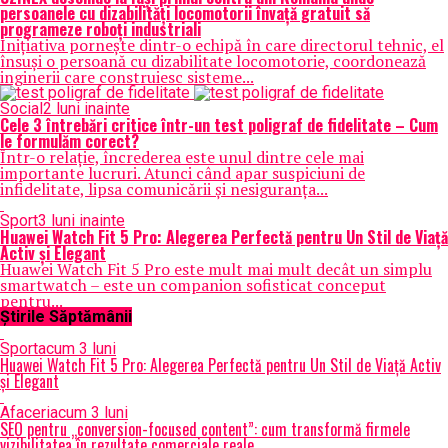
persoanele cu dizabilități locomotorii învață gratuit să
programeze roboți industriali
Inițiativa pornește dintr-o echipă în care directorul tehnic, el
însuși o persoană cu dizabilitate locomotorie, coordonează
inginerii care construiesc sisteme...
Social
2 luni inainte
Cele 3 întrebări critice într-un test poligraf de fidelitate – Cum
le formulăm corect?
Într-o relație, încrederea este unul dintre cele mai
importante lucruri. Atunci când apar suspiciuni de
infidelitate, lipsa comunicării și nesiguranța...
Sport
3 luni inainte
Huawei Watch Fit 5 Pro: Alegerea Perfectă pentru Un Stil de Viață
Activ și Elegant
Huawei Watch Fit 5 Pro este mult mai mult decât un simplu
smartwatch – este un companion sofisticat conceput
pentru...
Știrile Săptămânii
Sport
acum 3 luni
Huawei Watch Fit 5 Pro: Alegerea Perfectă pentru Un Stil de Viață Activ
și Elegant
Afaceri
acum 3 luni
SEO pentru „conversion-focused content”: cum transformă firmele
vizibilitatea în rezultate comerciale reale