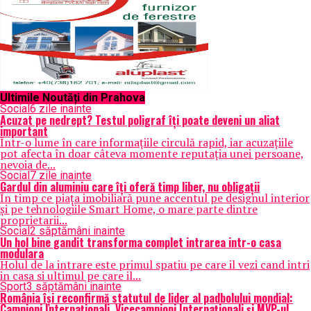
Ultimile Noutăți din Prahova
Social
6 zile inainte
Acuzat pe nedrept? Testul poligraf îţi poate deveni un aliat
important
Într-o lume în care informațiile circulă rapid, iar acuzațiile
pot afecta în doar câteva momente reputația unei persoane,
nevoia de...
Social
7 zile inainte
Gardul din aluminiu care îți oferă timp liber, nu obligații
În timp ce piața imobiliară pune accentul pe designul interior
și pe tehnologiile Smart Home, o mare parte dintre
proprietarii...
Social
2 săptămâni inainte
Un hol bine gandit transforma complet intrarea intr-o casa
modulara
Holul de la intrare este primul spatiu pe care il vezi cand intri
in casa si ultimul pe care il...
Sport
3 săptămâni inainte
România își reconfirmă statutul de lider al padbolului mondial:
Campioni Internaționali, Vicecampioni Internaționali și MVP-ul