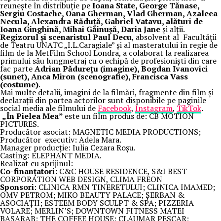
reunește în distribuție pe
Ioana State, George Tănase,
Sergiu Costache, Oana Gherman, Vlad Gherman, Azaleea
Necula, Alexandra Răduță, Gabriel Vatavu, alături de
Ioana Ginghină, Mihai Găinușă, Daria Jane
și alții.
Regizorul și scenaristul Paul Decu
, absolvent al Facultății
de Teatru UNATC „I.L.Caragiale” și al masteratului în regie de
film de la MetFilm School Londra, a colaborat la realizarea
primului său lungmetraj cu o echipă de profesioniști din care
fac parte
Adrian Pădurețu (imagine), Bogdan Ivanovici
(sunet), Anca Miron (scenografie), Francisca Vass
(costume)
.
Mai multe detalii, imagini de la filmări, fragmente din film și
declarații din partea actorilor sunt disponibile pe paginile
social media ale filmului de
Facebook
,
Instagram
,
TikTok
.
„În Pielea Mea”
este un film produs de: CB MOTION
PICTURES.
Producător asociat: MAGNETIC MEDIA PRODUCTIONS;
Producător executiv: Adela Mara.
Manager producție: Iulia Cezara Roșu.
Casting: ELEPHANT MEDIA.
Realizat cu sprijinul:
Co-finanțatori:
C&C HOUSE RESIDENCE, S&I BEST
CORPORATION WEB DESIGN, CLIMA FREON
Sponsori
: CLINICA RMN TINERETULUI; CLINICA IMAMED;
OMV PETROM; MIKO BEAUTY PALACE; ȘERBAN &
ASOCIAȚII; ESTEEM BODY SCULPT & SPA; PIZZERIA
VOLARE; MERLIN’S; DOWNTOWN FITNESS MATEI
BASARAB; THE COFFEE HOUSE; CLAUMAR PESCAR;