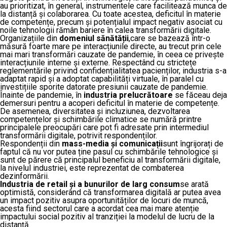
au prioritizat, în general, instrumentele care facilitează munca de
la distanță și colaborarea. Cu toate acestea, deficitul în materie
de competențe, precum și potențialul impact negativ asociat cu
noile tehnologii rămân bariere în calea transformării digitale.
Organizațiile din
domeniul sănătății
,care se bazează într-o
măsură foarte mare pe interacțiunile directe, au trecut prin cele
mai mari transformări cauzate de pandemie, în ceea ce privește
interacțiunile interne și externe. Respectând cu strictețe
reglementările privind confidențialitatea pacienților, industria s-a
adaptat rapid și a adoptat capabilități virtuale, în paralel cu
investițiile sporite datorate presiunii cauzate de pandemie.
Înainte de pandemie, în
industria prelucrătoare
se făceau deja
demersuri pentru a acoperi deficitul în materie de competențe.
De asemenea, diversitatea și incluziunea, dezvoltarea
competențelor și schimbările climatice se numără printre
principalele preocupări care pot fi adresate prin intermediul
transformării digitale, potrivit respondenților.
Respondenții din
mass-media și comunicații
sunt îngrijorați de
faptul că nu vor putea ține pasul cu schimbările tehnologice și
sunt de părere că principalul beneficiu al transformării digitale,
la nivelul industriei, este reprezentat de combaterea
dezinformării.
Industria de retail și a bunurilor de larg consum
se arată
optimistă, considerând că transformarea digitală ar putea avea
un impact pozitiv asupra oportunităților de locuri de muncă,
acesta fiind sectorul care a acordat cea mai mare atenție
impactului social pozitiv al tranziției la modelul de lucru de la
distanță.