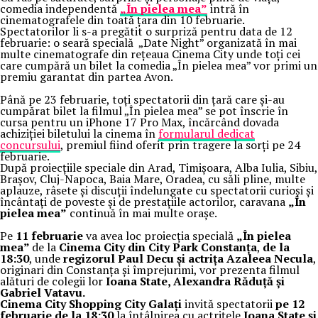
comedia independentă
„În pielea mea”
intră în
cinematografele din toată țara din 10 februarie.
Spectatorilor li s-a pregătit o surpriză pentru data de 12
februarie: o seară specială „Date Night” organizată în mai
multe cinematografe din rețeaua Cinema City unde toți cei
care cumpără un bilet la comedia „În pielea mea” vor primi un
premiu garantat din partea Avon.
Până pe 23 februarie, toți spectatorii din țară care și-au
cumpărat bilet la filmul „În pielea mea” se pot înscrie în
cursa pentru un iPhone 17 Pro Max, încărcând dovada
achiziției biletului la cinema în
formularul dedicat
concursului
, premiul fiind oferit prin tragere la sorți pe 24
februarie.
După proiecțiile speciale din Arad, Timișoara, Alba Iulia, Sibiu,
Brașov, Cluj-Napoca, Baia Mare, Oradea, cu săli pline, multe
aplauze, râsete și discuții îndelungate cu spectatorii curioși și
încântați de poveste și de prestațiile actorilor, caravana
„În
pielea mea”
continuă în mai multe orașe.
Pe
11 februarie
va avea loc proiecția specială
„În pielea
mea”
de la
Cinema City din City Park Constanța
,
de la
18:30
, unde
regizorul Paul Decu și actrița Azaleea Necula
,
originari din Constanța și împrejurimi, vor prezenta filmul
alături de colegii lor
Ioana State, Alexandra Răduță și
Gabriel Vatavu.
Cinema City Shopping City Galați
invită spectatorii
pe 12
februarie de la 18:30
la întâlnirea cu actrițele
Ioana State și