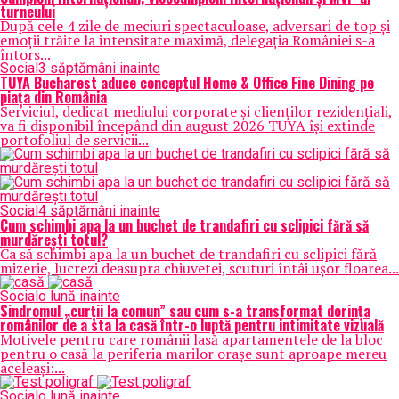
turneului
După cele 4 zile de meciuri spectaculoase, adversari de top și
emoții trăite la intensitate maximă, delegația României s-a
întors...
Social
3 săptămâni inainte
TUYA Bucharest aduce conceptul Home & Office Fine Dining pe
piața din România
Serviciul, dedicat mediului corporate și clienților rezidențiali,
va fi disponibil începând din august 2026 TUYA își extinde
portofoliul de servicii...
Social
4 săptămâni inainte
Cum schimbi apa la un buchet de trandafiri cu sclipici fără să
murdărești totul?
Ca să schimbi apa la un buchet de trandafiri cu sclipici fără
mizerie, lucrezi deasupra chiuvetei, scuturi întâi ușor floarea...
Social
o lună inainte
Sindromul „curții la comun” sau cum s-a transformat dorința
românilor de a sta la casă într-o luptă pentru intimitate vizuală
Motivele pentru care românii lasă apartamentele de la bloc
pentru o casă la periferia marilor orașe sunt aproape mereu
aceleași:...
Social
o lună inainte