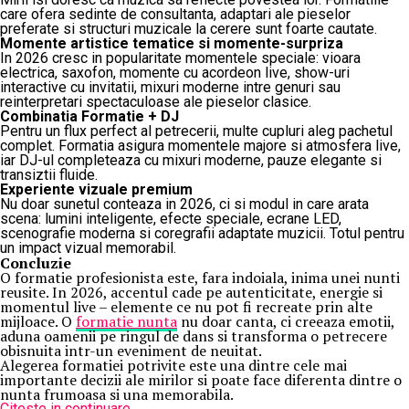
care ofera sedinte de consultanta, adaptari ale pieselor
preferate si structuri muzicale la cerere sunt foarte cautate.
Momente artistice tematice si momente-surpriza
In 2026 cresc in popularitate momentele speciale: vioara
electrica, saxofon, momente cu acordeon live, show-uri
interactive cu invitatii, mixuri moderne intre genuri sau
reinterpretari spectaculoase ale pieselor clasice.
Combinatia Formatie + DJ
Pentru un flux perfect al petrecerii, multe cupluri aleg pachetul
complet. Formatia asigura momentele majore si atmosfera live,
iar DJ-ul completeaza cu mixuri moderne, pauze elegante si
transiztii fluide.
Experiente vizuale premium
Nu doar sunetul conteaza in 2026, ci si modul in care arata
scena: lumini inteligente, efecte speciale, ecrane LED,
scenografie moderna si coregrafii adaptate muzicii. Totul pentru
un impact vizual memorabil.
Concluzie
O formatie profesionista este, fara indoiala, inima unei nunti
reusite. In 2026, accentul cade pe autenticitate, energie si
momentul live – elemente ce nu pot fi recreate prin alte
mijloace. O
formatie nunta
nu doar canta, ci creeaza emotii,
aduna oamenii pe ringul de dans si transforma o petrecere
obisnuita intr-un eveniment de neuitat.
Alegerea formatiei potrivite este una dintre cele mai
importante decizii ale mirilor si poate face diferenta dintre o
nunta frumoasa si una memorabila.
Citeste in continuare