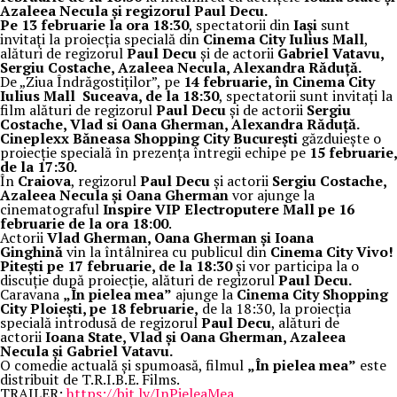
Azaleea Necula și regizorul Paul Decu.
Pe 13 februarie la ora 18:30
, spectatorii din
Iași
sunt
invitați la proiecția specială din
Cinema City Iulius Mall
,
alături de regizorul
Paul Decu
și de actorii
Gabriel Vatavu,
Sergiu Costache, Azaleea Necula, Alexandra Răduță.
De „Ziua Îndrăgostiților”, pe
14 februarie, în Cinema City
Iulius Mall Suceava, de la 18:30
, spectatorii sunt invitați la
film alături de regizorul
Paul Decu
și de actorii
Sergiu
Costache, Vlad si Oana Gherman, Alexandra Răduță.
Cineplexx Băneasa Shopping City București
găzduiește o
proiecție specială în prezența întregii echipe pe
15 februarie,
de la 17:30.
În
Craiova
, regizorul
Paul Decu
și actorii
Sergiu Costache,
Azaleea Necula și Oana Gherman
vor ajunge la
cinematograful
Inspire VIP Electroputere Mall pe 16
februarie de la ora 18:00
.
Actorii
Vlad Gherman, Oana Gherman și Ioana
Ginghină
vin la întâlnirea cu publicul din
Cinema City Vivo!
Pitești pe 17 februarie, de la 18:30
și vor participa la o
discuție după proiecție, alături de regizorul
Paul Decu.
Caravana
„În pielea mea”
ajunge la
Cinema City Shopping
City Ploiești, pe 18 februarie,
de la 18:30, la proiecția
specială introdusă de regizorul
Paul Decu
, alături de
actorii
Ioana State, Vlad și Oana Gherman, Azaleea
Necula și Gabriel Vatavu.
O comedie actuală și spumoasă, filmul
„În pielea mea”
este
distribuit de T.R.I.B.E. Films.
TRAILER:
https://bit.ly/InPieleaMea