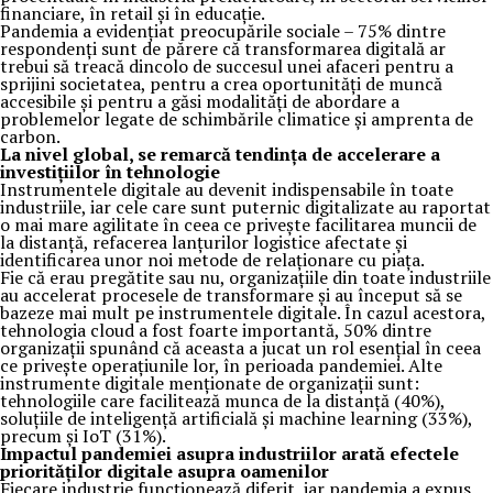
financiare, în retail și în educație.
Pandemia a evidențiat preocupările sociale – 75% dintre
respondenți sunt de părere că transformarea digitală ar
trebui să treacă dincolo de succesul unei afaceri pentru a
sprijini societatea, pentru a crea oportunități de muncă
accesibile și pentru a găsi modalități de abordare a
problemelor legate de schimbările climatice și amprenta de
carbon.
La nivel global, se remarcă tendința de accelerare a
investițiilor în tehnologie
Instrumentele digitale au devenit indispensabile în toate
industriile, iar cele care sunt puternic digitalizate au raportat
o mai mare agilitate în ceea ce privește facilitarea muncii de
la distanță, refacerea lanțurilor logistice afectate și
identificarea unor noi metode de relaționare cu piața.
Fie că erau pregătite sau nu, organizațiile din toate industriile
au accelerat procesele de transformare și au început să se
bazeze mai mult pe instrumentele digitale. În cazul acestora,
tehnologia cloud a fost foarte importantă, 50% dintre
organizații spunând că aceasta a jucat un rol esențial în ceea
ce privește operațiunile lor, în perioada pandemiei. Alte
instrumente digitale menționate de organizații sunt:
tehnologiile care facilitează munca de la distanță (40%),
soluțiile de inteligență artificială și machine learning (33%),
precum și IoT (31%).
Impactul pandemiei asupra industriilor arată efectele
priorităților digitale asupra oamenilor
Fiecare industrie funcționează diferit, iar pandemia a expus