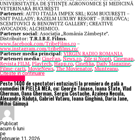
UNIVERSITATEA DE ȘTIINȚE AGRONOMICE ȘI MEDICINĂ
VETERINARĂ BUCUREȘTI
Parteneri
: AUTO ITALIA IMPEX SRL; KGM BUCUREȘTI –
SMT PALLADY; RAZELM LUXURY RESORT – JURILOVCA;
SCEMTOVICI & BENOWITZ GALLERY; CREATIVE
AVOCADOS; ALCHEMICO.
Partener social
: Asociația „România Zâmbește”.
Distribuitor:
T.R.I.B.E. Films
.
www.facebook.com/TribeFilms.ro
–
www.instagram.com/tribefilms.ro/
Partener media principal
:
VIRGIN RADIO ROMANIA
Parteneri media
:
CineFan
,
News.ro
,
Zile și Nopți
,
Cinemap
,
Revista FILM
,
Playtech
,
Happ.ro
,
Cinefilia
,
Daily Magazine
,
Filme-carti
,
MovieNews
,
The Movienator
,
Munteanu
.
Citeste in continuare
Eveniment
Peste 1400 de spectatori entuziaști la premiera de gală a
comediei ÎN PIELEA MEA, cu: George Tănase, Ioana State, Vlad
Gherman, Oana Gherman, Sergiu Costache, Azaleea Necula,
Alexandra Răduță, Gabriel Vatavu, Ioana Ginghină, Daria Jane,
Mihai Găinușă
Publicat
acum 6 luni
pe
februarie 11, 2026