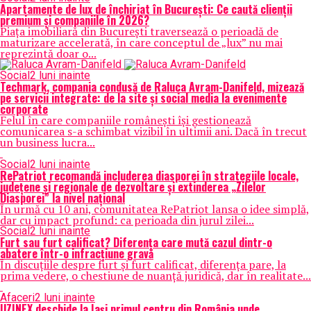
Apartamente de lux de închiriat în București: Ce caută clienții
premium și companiile în 2026?
Piața imobiliară din București traversează o perioadă de
maturizare accelerată, în care conceptul de „lux” nu mai
reprezintă doar o...
Social
2 luni inainte
Techmark, compania condusă de Raluca Avram-Danifeld, mizează
pe servicii integrate: de la site și social media la evenimente
corporate
Felul în care companiile românești își gestionează
comunicarea s-a schimbat vizibil în ultimii ani. Dacă în trecut
un business lucra...
Social
2 luni inainte
RePatriot recomandă includerea diasporei în strategiile locale,
județene și regionale de dezvoltare și extinderea „Zilelor
Diasporei” la nivel național
În urmă cu 10 ani, comunitatea RePatriot lansa o idee simplă,
dar cu impact profund: ca perioada din jurul zilei...
Social
2 luni inainte
Furt sau furt calificat? Diferența care mută cazul dintr-o
abatere într-o infracțiune gravă
În discuțiile despre furt și furt calificat, diferența pare, la
prima vedere, o chestiune de nuanță juridică, dar în realitate...
Afaceri
2 luni inainte
UZINEX deschide la Iași primul centru din România unde