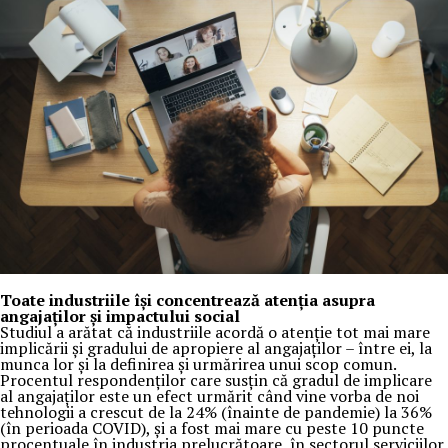
Toate industriile își concentrează atenția asupra
angajaților și impactului social
Studiul a arătat că industriile acordă o atenție tot mai mare
implicării și gradului de apropiere al angajaților – între ei, la
munca lor și la definirea și urmărirea unui scop comun.
Procentul respondenților care susțin că gradul de implicare
al angajaților este un efect urmărit când vine vorba de noi
tehnologii a crescut de la 24% (înainte de pandemie) la 36%
(în perioada COVID), și a fost mai mare cu peste 10 puncte
procentuale în industria prelucrătoare, în sectorul serviciilor