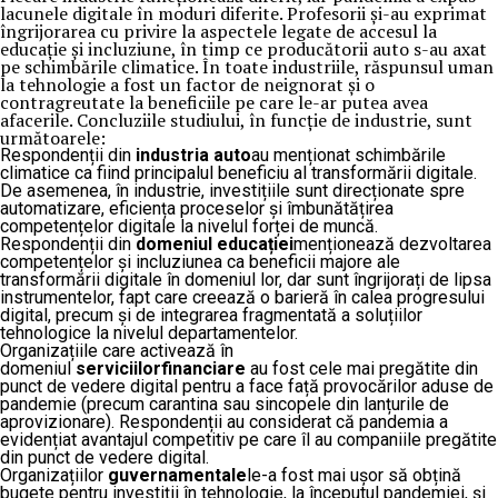
lacunele digitale în moduri diferite. Profesorii și-au exprimat
îngrijorarea cu privire la aspectele legate de accesul la
educație și incluziune, în timp ce producătorii auto s-au axat
pe schimbările climatice. În toate industriile, răspunsul uman
la tehnologie a fost un factor de neignorat și o
contragreutate la beneficiile pe care le-ar putea avea
afacerile. Concluziile studiului, în funcție de industrie, sunt
următoarele:
Respondenții din
industria auto
au menționat schimbările
climatice ca fiind principalul beneficiu al transformării digitale.
De asemenea, în industrie, investițiile sunt direcționate spre
automatizare, eficiența proceselor și îmbunătățirea
competențelor digitale la nivelul forței de muncă.
Respondenții din
domeniul educației
menționează dezvoltarea
competențelor și incluziunea ca beneficii majore ale
transformării digitale în domeniul lor, dar sunt îngrijorați de lipsa
instrumentelor, fapt care creează o barieră în calea progresului
digital, precum și de integrarea fragmentată a soluțiilor
tehnologice la nivelul departamentelor.
Organizațiile care activează în
domeniul
serviciilor
financiare
au fost cele mai pregătite din
punct de vedere digital pentru a face față provocărilor aduse de
pandemie (precum carantina sau sincopele din lanțurile de
aprovizionare). Respondenții au considerat că pandemia a
evidențiat avantajul competitiv pe care îl au companiile pregătite
din punct de vedere digital.
Organizațiilor
guvernamentale
le-a fost mai ușor să obțină
bugete pentru investiții în tehnologie, la începutul pandemiei, și