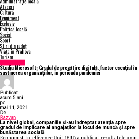
Administrație locală
Afaceri
Cultură
Eveniment
Exclusiv
Politică locală
Social
Sport
Știri din județ
Viața în Prahova
Turism
Eveniment
Studiu Microsoft: Gradul de pregătire digitală, factor esențial în
susținerea organizațiilor, în perioada pandemiei
Publicat
acum 5 ani
pe
mai 11, 2021
De
Razvan
La nivel global, companiile și-au îndreptat atenția spre
gradul de implicare al angajaților la locul de muncă și spre
bunăstarea socială
Economist Intelligence Unit (EIU) a publicat rezultatele unui