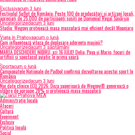
Exclusiv
acum 3 luni
Festivalul Suflet de România: Peste 100 de producători și artizani locali,
apreciați de 25.000 de participanți sosiți pe Domeniul Regal Săvârșin
Uncategorized
acum 3 luni
Studiu: Wegovy protejează masa musculară mai eficient decât Mounjaro
Viața în Prahova
acum o lună
Cum influențează viteza de deplasare aderența mașinii?
Uncategorized
acum 3 săptămâni
MAREA DESCHIDERE NIBIRU, azi 16 IULIE! Delia, Puya și Mario, focuri de
artificii și spectacol aviatic în prima seară
Sport
acum o lună
Campionatele Naționale de Padbol confirmă dezvoltarea acestui sport în
România
Uncategorized
acum 3 luni
Noi date clinice ECO 2026: Doza superioară de Wegovy® generează o
slăbire de aproape 28% și protejează masa musculară
Administrație locală
Afaceri
Cultură
Eveniment
Exclusiv
Politică locală
Social