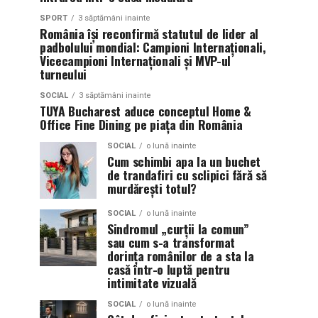
SPORT
3 săptămâni inainte
România își reconfirmă statutul de lider al
padbolului mondial: Campioni Internaționali,
Vicecampioni Internaționali și MVP-ul
turneului
SOCIAL
3 săptămâni inainte
TUYA Bucharest aduce conceptul Home &
Office Fine Dining pe piața din România
SOCIAL
o lună inainte
Cum schimbi apa la un buchet
de trandafiri cu sclipici fără să
murdărești totul?
SOCIAL
o lună inainte
Sindromul „curții la comun”
sau cum s-a transformat
dorința românilor de a sta la
casă într-o luptă pentru
intimitate vizuală
SOCIAL
o lună inainte