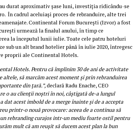
au durat aproximativ șase luni, investiția ridicându-se
o. În cadrul aceluiași proces de rebranduire, alte trei
 reamenajate. Continental Forum București (Izvor) a fost
rești urmează la finalul anului, în timp ce
ea la începutul lunii iulie. Toate cele patru hoteluri
e sub un alt brand hotelier până în iulie 2020, întregesc
e proprii ale Continental Hotels.
ntal Hotels. Pentru că împlinim 30 de ani de activitate
re altele, să marcăm acest moment și prin rebranduirea
mportante din țară.”,
declară Radu Enache, CEO
re o au clienții noștri în noi, câștigată de-a lungul
e-a dat acest imbold de a merge înainte și de a accepta
 greu printr-o nouă provocare: aceea de a continua să
-un rebranding curajos intr-un mediu foarte ostil pentru
curăm mult că am reușit să ducem acest plan la bun