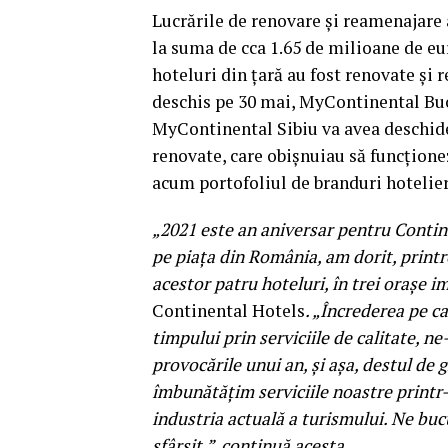
Lucrările de renovare și reamenajare 
la suma de cca 1.65 de milioane de eur
hoteluri din țară au fost renovate și
deschis pe 30 mai, MyContinental Bucu
MyContinental Sibiu va avea deschider
renovate, care obișnuiau să funcționez
acum portofoliul de branduri hotelier
„2021 este an aniversar pentru Contine
pe piața din România, am dorit, print
acestor patru hoteluri, în trei orașe i
Continental Hotels
. „Încrederea pe ca
timpului prin serviciile de calitate, n
provocările unui an, și așa, destul de
îmbunătățim serviciile noastre printr
industria actuală a turismului. Ne bu
sfârșit.”, continuă acesta.