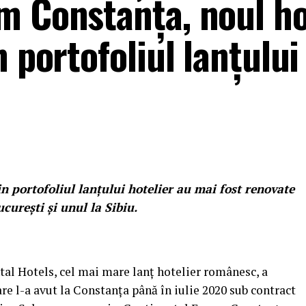
m Constanța, noul ho
 portofoliul lanțului
din portofoliul lanțului hotelier au mai fost renovate
ucurești și unul la Sibiu.
al Hotels, cel mai mare lanț hotelier românesc, a
re l-a avut la Constanța până în iulie 2020 sub contract