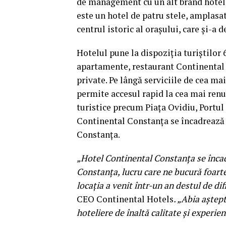
de management cu un alt brand hotel
este un hotel de patru stele, amplasa
centrul istoric al orașului, care și-a 
Hotelul pune la dispoziția turiștilor
apartamente, restaurant Continental B
private. Pe lângă serviciile de cea mai
permite accesul rapid la cea mai renu
turistice precum Piața Ovidiu, Portul
Continental Constanța se încadrează 
Constanța.
„Hotel Continental Constanța se încad
Constanța, lucru care ne bucură foarte
locația a venit într-un an destul de dif
CEO Continental Hotels
. „Abia aștep
hoteliere de înaltă calitate și experie