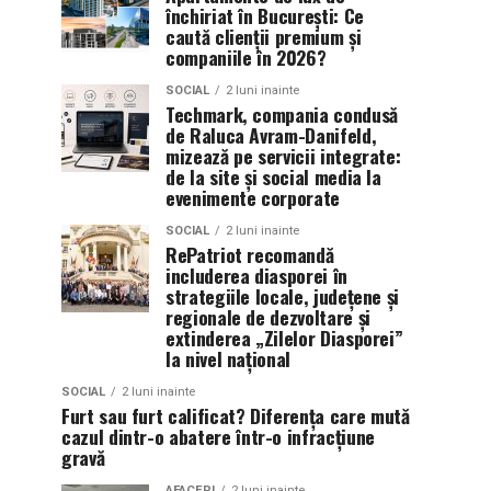
închiriat în București: Ce
caută clienții premium și
companiile în 2026?
SOCIAL
2 luni inainte
Techmark, compania condusă
de Raluca Avram-Danifeld,
mizează pe servicii integrate:
de la site și social media la
evenimente corporate
SOCIAL
2 luni inainte
RePatriot recomandă
includerea diasporei în
strategiile locale, județene și
regionale de dezvoltare și
extinderea „Zilelor Diasporei”
la nivel național
SOCIAL
2 luni inainte
Furt sau furt calificat? Diferența care mută
cazul dintr-o abatere într-o infracțiune
gravă
AFACERI
2 luni inainte