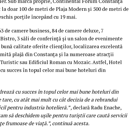
ier. Sub marca proprie, Continental Forum Constanța
t la doar 100 de metri de Plaja Modern și 500 de metri de
deschis porțile începând cu 19 mai.
 63 de camere business, 84 de camere deluxe, 7
istro, 3 săli de conferință și un salon de evenimente
 bună calitate oferite clienților, localizarea excelentă
mită plajă din Constanța și la numeroase atracții
 Turistic sau Edificiul Roman cu Mozaic. Astfel, Hotel
cu succes în topul celor mai bune hoteluri din
rează cu succes în topul celor mai bune hoteluri din
 tare, cu atât mai mult cu cât decizia de a rebrandui
icil pentru industria hotelieră.” ,
declară Radu Enache,
tam să deschidem ușile pentru turiștii care caută servicii
nțe frumoase de viață.”, continuă acesta.