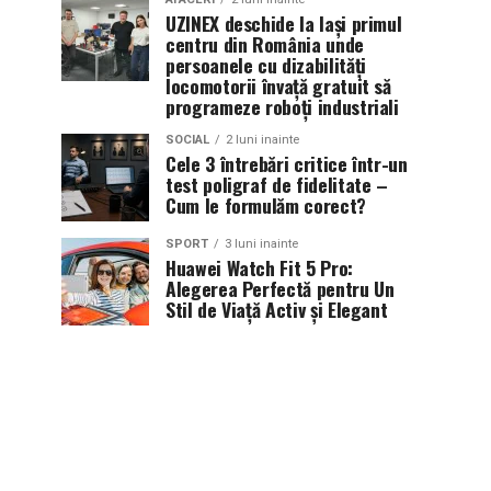
UZINEX deschide la Iași primul
centru din România unde
persoanele cu dizabilități
locomotorii învață gratuit să
programeze roboți industriali
SOCIAL
2 luni inainte
Cele 3 întrebări critice într-un
test poligraf de fidelitate –
Cum le formulăm corect?
SPORT
3 luni inainte
Huawei Watch Fit 5 Pro:
Alegerea Perfectă pentru Un
Stil de Viață Activ și Elegant