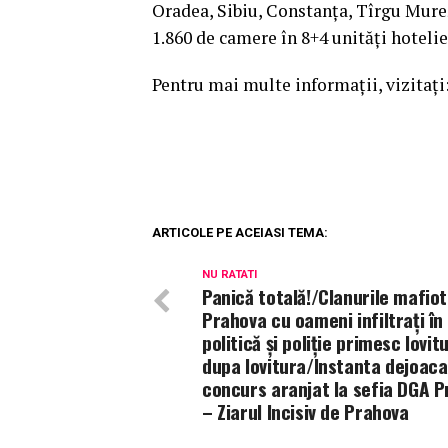
Oradea, Sibiu, Constanța, Tîrgu Mure
1.860 de camere în 8+4 unități hotelie
Pentru mai multe informații, vizitați
ARTICOLE PE ACEIASI TEMA:
NU RATATI
Panică totală!/Clanurile mafiot
Prahova cu oameni infiltrați în
politică și poliție primesc lovit
dupa lovitura/Instanta dejoaca
concurs aranjat la sefia DGA 
– Ziarul Incisiv de Prahova