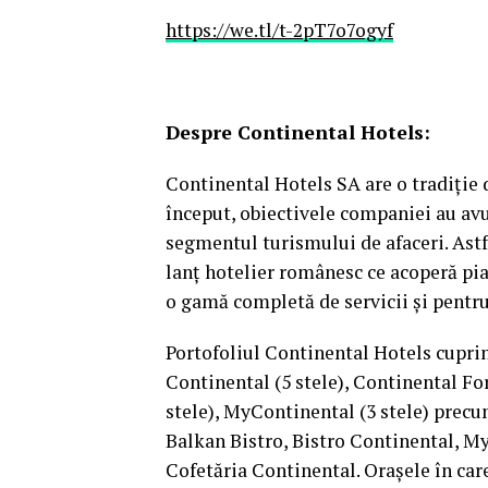
https://we.tl/t-2pT7o7ogyf
Despre Continental Hotels:
Continental Hotels SA are o tradiție d
început, obiectivele companiei au avu
segmentul turismului de afaceri. Astf
lanț hotelier românesc ce acoperă piaț
o gamă completă de servicii și pent
Portofoliul Continental Hotels cupri
Continental (5 stele), Continental For
stele), MyContinental (3 stele) precu
Balkan Bistro, Bistro Continental, My
Cofetăria Continental. Orașele în car