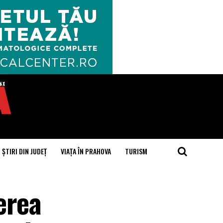
ȘTIRI DIN JUDEȚ
VIAȚA ÎN PRAHOVA
TURISM
erea