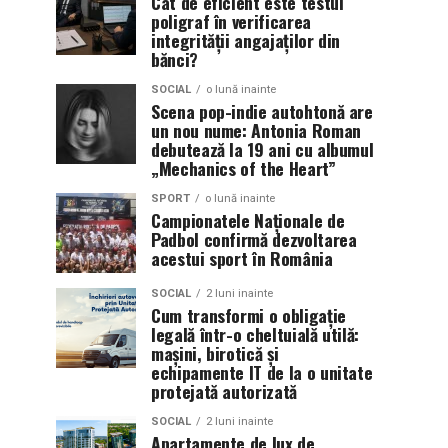
Cât de eficient este testul
poligraf în verificarea
integrității angajaților din
bănci?
SOCIAL
o lună inainte
Scena pop-indie autohtonă are
un nou nume: Antonia Roman
debutează la 19 ani cu albumul
„Mechanics of the Heart”
SPORT
o lună inainte
Campionatele Naționale de
Padbol confirmă dezvoltarea
acestui sport în România
SOCIAL
2 luni inainte
Cum transformi o obligație
legală într-o cheltuială utilă:
mașini, birotică și
echipamente IT de la o unitate
protejată autorizată
SOCIAL
2 luni inainte
Apartamente de lux de