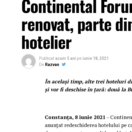
Continental Foru
renovat, parte din
hotelier
Publicat
acum 5 ani
pe
iunie 18, 2021
De
Razvan
În același timp, alte trei hoteluri 
și vor fi deschise în țară: două la B
Constanța, 8 iunie 2021
– Continent
anunțat redeschiderea hotelului pe ca