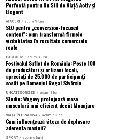
Perfectă pentru Un Stil de Viață Activ și
suprafețe rezistente, sigure și adaptate modului în care
Elegant
va fi utilizată.
AFACERI
acum 3 luni
SEO pentru „conversion-focused
(Advertorial)
content”: cum transformă firmele
vizibilitatea în rezultate comerciale
reale
EXCLUSIV
acum 3 luni
Festivalul Suflet de România: Peste 100
de producători și artizani locali,
apreciați de 25.000 de participanți
sosiți pe Domeniul Regal Săvârșin
UNCATEGORIZED
acum 3 luni
Studiu: Wegovy protejează masa
musculară mai eficient decât Mounjaro
VIAȚA ÎN PRAHOVA
acum o lună
Cum influențează viteza de deplasare
aderența mașinii?
SPORT
acum o lună