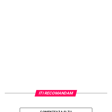
URMATORUL
Cauciucuri de Iarnă vs. Cauciucuri All Season: Care sunt
Cele Mai Potrivite pentru Anotimpul Rece?
NU RATATI
Giannis Antetokounmpo: drumul de la necunoscut la
superstar și lecțiile despre progres continuu
ITI RECOMANDAM
COMENTEAZA SI TU