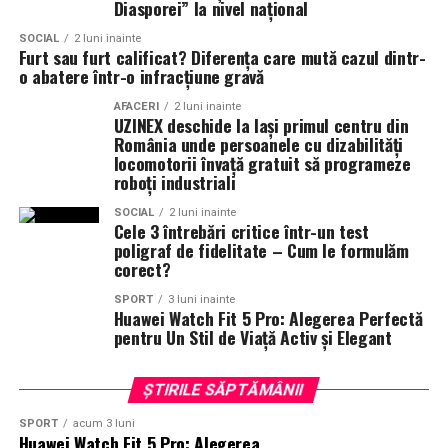
Diasporei” la nivel național
îndepărtarea frunzelor și a altor impurități;
SOCIAL
2 luni inainte
Furt sau furt calificat? Diferența care mută cazul dintr-
perierea suprafeței pentru menținerea poziției
o abatere într-o infracțiune gravă
fibrelor;
AFACERI
2 luni inainte
UZINEX deschide la Iași primul centru din
redistribuirea materialului de umplutură, unde este
România unde persoanele cu dizabilități
cazul;
locomotorii învață gratuit să programeze
roboți industriali
verificarea îmbinărilor;
remedierea punctuală a zonelor supuse unei uzuri
SOCIAL
2 luni inainte
Cele 3 întrebări critice într-un test
accentuate.
poligraf de fidelitate – Cum le formulăm
corect?
Amenajarea unui gazon sintetic înseamnă mai mult
decât montarea covorului. Performanța terenului este
SPORT
3 luni inainte
Huawei Watch Fit 5 Pro: Alegerea Perfectă
rezultatul unui proces care începe cu proiectarea și
pentru Un Stil de Viață Activ și Elegant
analiza cerințelor, continuă cu realizarea infrastructurii
și alegerea tipului potrivit de gazon artificial, iar apoi
ȘTIRILE SĂPTĂMÂNII
este completat printr-un montaj profesionist și o
întreținere periodică. Abordarea întregului proiect ca
SPORT
acum 3 luni
Huawei Watch Fit 5 Pro: Alegerea
un sistem integrat contribuie la obținerea unei