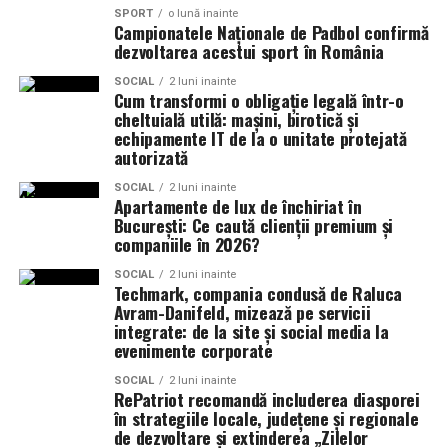
pentru serile de vară.
SPORT
o lună inainte
Campionatele Naționale de Padbol confirmă
poziționarea și alinierea covorului de gazon;
dezvoltarea acestui sport în România
realizarea îmbinărilor cu benzi și adezivi speciali;
Indiferent de preferințe, sezonul cald este momentul
SOCIAL
2 luni inainte
Cum transformi o obligație legală într-o
ideal să experimentezi și să descoperi parfumuri
inserarea marcajelor sportive, atunci când proiectul
cheltuială utilă: mașini, birotică și
inspirate din universul parfumeriei de nișă. Iar
colecția
le impune;
echipamente IT de la o unitate protejată
Top Scents
de la Oriflame demonstrează că
autorizată
distribuirea uniformă a materialului de umplutură;
ingredientele premium, creativitatea și accesibilitatea
SOCIAL
2 luni inainte
pot exista în aceeași sticlă.
perierea mecanică pentru ridicarea fibrelor;
Apartamente de lux de închiriat în
București: Ce caută clienții premium și
verificarea planeității și a finisajelor.
(Advertorial)
companiile în 2026?
Mentenanța prelungește durata
SOCIAL
2 luni inainte
Techmark, compania condusă de Raluca
Avram-Danifeld, mizează pe servicii
de utilizare a terenului
integrate: de la site și social media la
evenimente corporate
Deși necesită mai puțină întreținere decât gazonul
natural, un teren cu gazon sintetic nu este complet
SOCIAL
2 luni inainte
RePatriot recomandă includerea diasporei
lipsit de operațiuni de mentenanță. Întreținerea
în strategiile locale, județene și regionale
periodică poate include:
de dezvoltare și extinderea „Zilelor