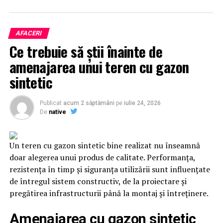
AFACERI
Ce ingrediente sunt ideale într-un parfum de vară?
Ce trebuie să știi înainte de
amenajarea unui teren cu gazon
Parfumierii aleg, de regulă, ingrediente care transmit
sintetic
prospețime, energie și luminozitate. Citricele sunt
printre cele mai populare note ale sezonului, deoarece
oferă o senzație imediată de prospețime și se dezvoltă
Publicat
acum 2 săptămâni
pe
iulie 24, 2026
De
native
frumos în contact cu pielea încălzită de soare.
Lime-ul
, bergamota, mandarina sau grapefruitul sunt
Un teren cu gazon sintetic bine realizat nu înseamnă
adesea completate de note verzi, acorduri curate sau
doar alegerea unui produs de calitate. Performanța,
ingrediente lemnoase moderne, care adaugă profunzime
rezistența în timp și siguranța utilizării sunt influențate
fără a încărca parfumul.
de întregul sistem constructiv, de la proiectare și
pregătirea infrastructurii până la montaj și întreținere.
În același timp, parfumurile inspirate de vacanțe și
destinații exotice câștigă tot mai mult teren.
Amenajarea cu gazon sintetic
Ingrediente precum smochina, laptele de cocos sau