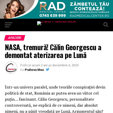
AFACERI
NASA, tremură! Călin Georgescu a
demontat aterizarea pe Lună
Publicat
acum 2 ani
pe
decembrie 4, 2024
De
Prahova Mea
Într-un univers paralel, unde teoriile conspirației devin
politică de stat, România ar putea avea un viitor cel
puțin… fascinant. Călin Georgescu, personalitate
controversată, ne explică de ce nimeni, dar absolut
nimeni, nu a pășit vreodată pe Lună. Argumentul său?