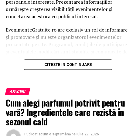
persoanele interesate. Prezentarea informațiilor
urmărește creșterea vizibilității evenimentelor și
conectarea acestora cu publicul interesat.
EvenimenteGratuite.ro are exclusiv un rol de informare
și promovare și nu este organizatorul evenimentelor
prezentate pe site. Programul, condițiile de participare
și eventualele modificări sunt stabilite și comunicate de
organizatorii fiecărui eveniment.
CITESTE IN CONTINUARE
Publicului îi este recomandată verificarea informațiilor
înainte de participare.
AFACERI
Organizatorii care doresc să crească vizibilitatea unui
Cum alegi parfumul potrivit pentru
eveniment cu acces gratuit pot solicita o ofertă de
promovare din partea echipei EvenimenteGratuite.ro.
vară? Ingredientele care rezistă în
Adresa de contact este
salut@evenimentegratuite.ro
.
sezonul cald
Publicat
acum o săptămână
pe
iulie 29, 2026