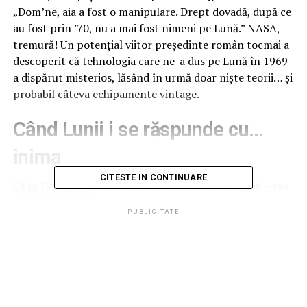
„Dom’ne, aia a fost o manipulare. Drept dovadă, după ce
au fost prin ’70, nu a mai fost nimeni pe Lună.” NASA,
tremură! Un potențial viitor președinte român tocmai a
descoperit că tehnologia care ne-a dus pe Lună în 1969
a dispărut misterios, lăsând în urmă doar niște teorii… și
probabil câteva echipamente vintage.
Când Lunii i se răspunde cu…
inima
CITESTE IN CONTINUARE
Călin Georgescu
ne duce dincolo de limitele logicii – sau
cel puțin încearcă. Cu aceeași siguranță cu care afirmă că
PUBLICITATE
omul „n-a putut să coboare 30 cm din minte în inimă”,
Georgescu pare convins că aterizarea pe Lună e doar o
altă manipulare. „Omul stă în minte și, stând în minte,
el stă într-o închisoare,” ne explică el. Poate că are
dreptate. Poate că Neil Armstrong a fost prea
preocupat de misiune și mai puțin de dezvoltarea