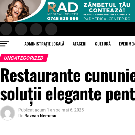
ADMINISTRAȚIE LOCALĂ
AFACERI
CULTURĂ
EVENIME
UNCATEGORIZED
Restaurante cununie 
soluții elegante pen
Publicat
acum 1 an
pe
mai 6, 2025
De
Razvan Nemesu