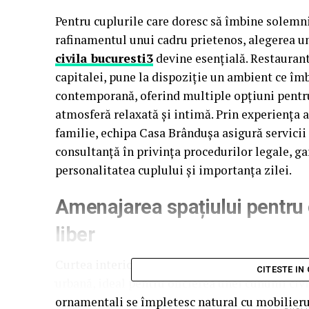
Pentru cuplurile care doresc să îmbine solemn
rafinamentul unui cadru prietenos, alegerea un
civila bucuresti3
devine esențială. Restaurant
capitalei, pune la dispoziție un ambient ce îm
contemporană, oferind multiple opțiuni pentru
atmosferă relaxată și intimă. Prin experiența 
familie, echipa Casa Brândușa asigură servicii
consultanță în privința procedurilor legale, ga
personalitatea cuplului și importanța zilei.
Amenajarea spațiului pentru o
liber
Curtea interioară de pe Strada Brândușelor 56 of
CITESTE IN
urbană, ideal pentru oficierea unei cununii civil
ornamentali se împletesc natural cu mobilieru