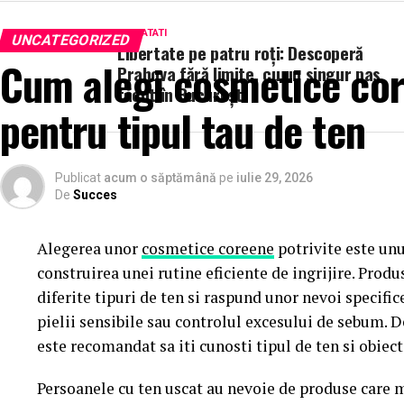
Ambele tipuri au roluri diferite, dar complementare, 
NU RATATI
UNCATEGORIZED
Libertate pe patru roți: Descoperă
Sunt esențiale pentru marketing și ajută la prezentar
Cum alegi cosmetice cor
Prahova fără limite, cu un singur pas
cumpărători și public
făcut în București
pentru tipul tau de ten
Susțin comunicarea de design și fac ideile mai ușor
Ce Este Randarea Exterioară?
Publicat
acum o săptămână
pe
iulie 29, 2026
Randarea exterioară este procesul prin care se cree
De
Succes
stilizată
a exteriorului unei clădiri, înainte ca ace
precum
fațada, materialele, iluminarea, amena
Alegerea unor
cosmetice coreene
potrivite este unu
caracterul arhitectural general.
construirea unei rutine eficiente de ingrijire. Prod
diferite tipuri de ten si raspund unor nevoi specific
În vizualizarea arhitecturală, randările exterioare îi 
pielii sensibile sau controlul excesului de sebum. 
cumpărători să înțeleagă cum va arăta un proiect în 
este recomandat sa iti cunosti tipul de ten si obiecti
marketing, obținerea aprobărilor de design și
Persoanele cu ten uscat au nevoie de produse care m