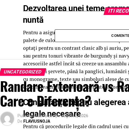
Dezvoltarea unei teme cromati
ITI RE
nuntă
Pentru a asigura un design unitar și elegant, 
COMENTE
palete de culori care să rezoneze cu invitațiile
optați pentru un contrast clasic alb și auriu, p
sau pentru tonuri vibrante de burgundy și navy, 
accesoriile astfel încât să creeze un ansamblu
de masă și șervete, până la panglici, lumânări 
UNCATEGORIZED
cu monograme, texte sau simboluri alese de cupl
Randare Exterioară vs Ra
conturarea unei atmosfere coerente și memora
Care e Diferența?
Consultanță pentru alegerea a
legale necesare
Publicat
acum 6 zile
pe
august 2, 2026
De
FLAVIUSNOJA
Pentru că procedurile legale din cadrul unei cu