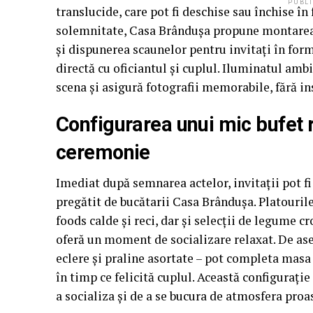
PUBLI
translucide, care pot fi deschise sau închise în
solemnitate, Casa Brândușa propune montarea u
și dispunerea scaunelor pentru invitați în form
directă cu oficiantul și cuplul. Iluminatul amb
scena și asigură fotografii memorabile, fără i
Configurarea unui mic bufet 
ceremonie
Imediat după semnarea actelor, invitații pot fi 
pregătit de bucătarii Casa Brândușa. Platourile
foods calde și reci, dar și selecții de legume 
oferă un moment de socializare relaxat. De as
eclere și praline asortate – pot completa masa 
în timp ce felicită cuplul. Această configurație
a socializa și de a se bucura de atmosfera proa