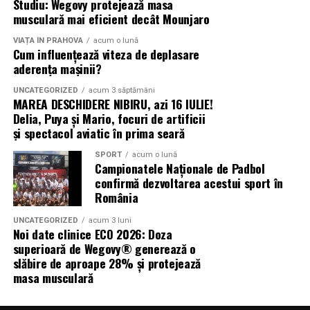
Studiu: Wegovy protejează masa
angajament psihologic. Dacă ți-ai luat o oră anume, în
abordare calmă, comunicarea clară și grija față de
musculară mai eficient decât Mounjaro
calendarul tău, e mai puțin probabil să amâni. Iar
pacientă sunt aspecte care contribuie enorm la
amânarea controalelor de sân este, statistic, una dintre
confortul și încrederea necesare în timpul unui consult
VIAȚA ÎN PRAHOVA
acum o lună
Cum influențează viteza de deplasare
principalele cauze pentru care multe diagnostice se pun
ginecologic.
aderența mașinii?
mai târziu decât ar trebui.
UNCATEGORIZED
acum 3 săptămâni
Programarea într-o clinică din
MAREA DESCHIDERE NIBIRU, azi 16 IULIE!
Delia, Puya și Mario, focuri de artificii
Cluj-Napoca, ca exemplu
și spectacol aviatic în prima seară
concret
SPORT
acum o lună
Campionatele Naționale de Padbol
confirmă dezvoltarea acestui sport în
Hai să luăm un caz concret, pentru că povestea în
România
general ajută mai puțin decât experiența reală. O femeie
din Cluj, să zicem, care a simțit o mică modificare la sân
UNCATEGORIZED
acum 3 luni
Noi date clinice ECO 2026: Doza
și vrea să facă o ecografie. Dacă alege o
clinica
superioară de Wegovy® generează o
ecografie mamara Cluj-Napoca
orientată pe
slăbire de aproape 28% și protejează
imagistica senologică, procesul de programare durează
masa musculară
cinci minute la telefon sau online.