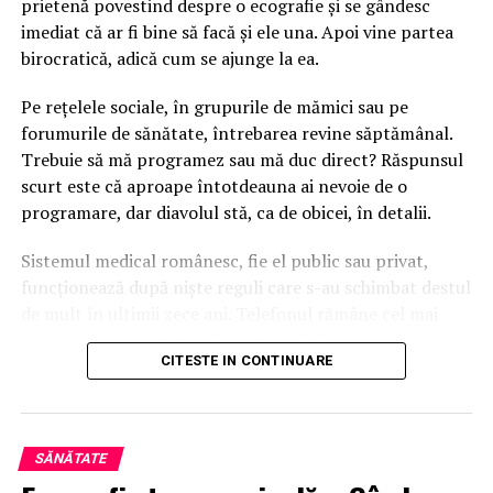
prietenă povestind despre o ecografie și se gândesc
imediat că ar fi bine să facă și ele una. Apoi vine partea
Ecografia hepatică are un rol tot mai important în
birocratică, adică cum se ajunge la ea.
screeningul populațiilor cu risc crescut de afecțiuni
hepatice. Pacienții cu hepatită cronică B sau C, diabet
Pe rețelele sociale, în grupurile de mămici sau pe
zaharat, obezitate, consum excesiv de alcool sau
forumurile de sănătate, întrebarea revine săptămânal.
antecedente familiale de cancer hepatic ar trebui să
Trebuie să mă programez sau mă duc direct? Răspunsul
efectueze ecografii periodice. Acest tip de monitorizare
scurt este că aproape întotdeauna ai nevoie de o
poate detecta leziuni în stadii incipiente, când
programare, dar diavolul stă, ca de obicei, în detalii.
tratamentele sunt mai eficiente.
Sistemul medical românesc, fie el public sau privat,
Pentru o evaluare corectă și completă, o opțiune
funcționează după niște reguli care s-au schimbat destul
recomandată este o
ecografie Cluj
, unde experiența
de mult în ultimii zece ani. Telefonul rămâne cel mai
medicilor și tehnologia de ultimă generație asigură un
folosit canal, dar tot mai multe clinici lucrează cu
diagnostic rapid și precis.
CITESTE IN CONTINUARE
aplicații, formulare online sau chiar boți pe WhatsApp.
Ecografia de ficat este un instrument esențial în
Unele cabinete acceptă pacienți fără programare, dacă
prevenirea, diagnosticul și monitorizarea bolilor
au un slot liber și ecografistul este disponibil pe loc.
hepatice. Ușor accesibilă, neinvazivă și reproductibilă, ea
SĂNĂTATE
Asta se întâmplă mai des în orașele mari, unde
oferă informații valoroase despre starea ficatului și