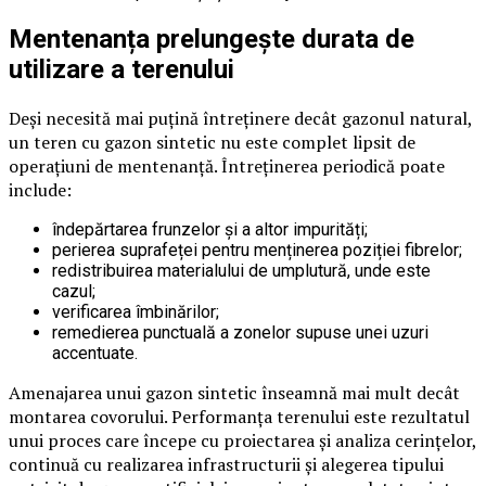
Mentenanța prelungește durata de
utilizare a terenului
Deși necesită mai puțină întreținere decât gazonul natural,
un teren cu gazon sintetic nu este complet lipsit de
operațiuni de mentenanță. Întreținerea periodică poate
include:
îndepărtarea frunzelor și a altor impurități;
perierea suprafeței pentru menținerea poziției fibrelor;
redistribuirea materialului de umplutură, unde este
cazul;
verificarea îmbinărilor;
remedierea punctuală a zonelor supuse unei uzuri
accentuate.
Amenajarea unui gazon sintetic înseamnă mai mult decât
montarea covorului. Performanța terenului este rezultatul
unui proces care începe cu proiectarea și analiza cerințelor,
continuă cu realizarea infrastructurii și alegerea tipului