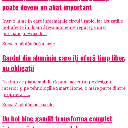
poate deveni un aliat important
Într-o lume în care informațiile circulă rapid, iar acuzațiile
pot afecta în doar câteva momente reputația unei
persoane, nevoia de...
Social
o săptămână inainte
Gardul din aluminiu care îți oferă timp liber,
nu obligații
În timp ce piața imobiliară pune accentul pe designul
interior și pe tehnologiile Smart Home, o mare parte dintre
proprietarii...
Social
2 săptămâni inainte
Un hol bine gandit transforma complet