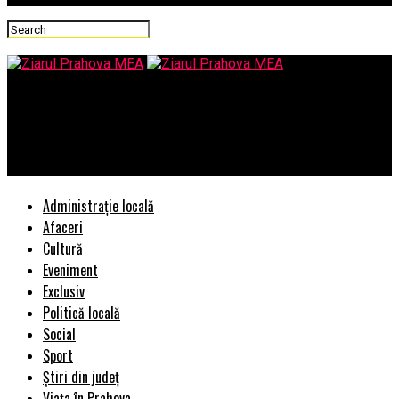
Ziarul Prahova MEA
Cardiologie Bucuresti – index clinici, cabinete și spitale din
capitală
Administrație locală
Afaceri
Cultură
Eveniment
Exclusiv
Politică locală
Social
Sport
Știri din județ
Viața în Prahova