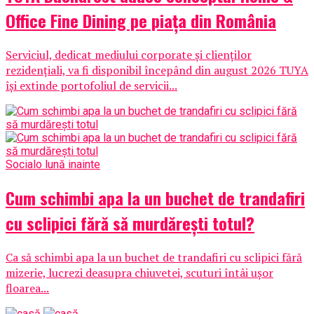
Office Fine Dining pe piața din România
Serviciul, dedicat mediului corporate și clienților
rezidențiali, va fi disponibil începând din august 2026 TUYA
își extinde portofoliul de servicii...
Social
o lună inainte
Cum schimbi apa la un buchet de trandafiri
cu sclipici fără să murdărești totul?
Ca să schimbi apa la un buchet de trandafiri cu sclipici fără
mizerie, lucrezi deasupra chiuvetei, scuturi întâi ușor
floarea...