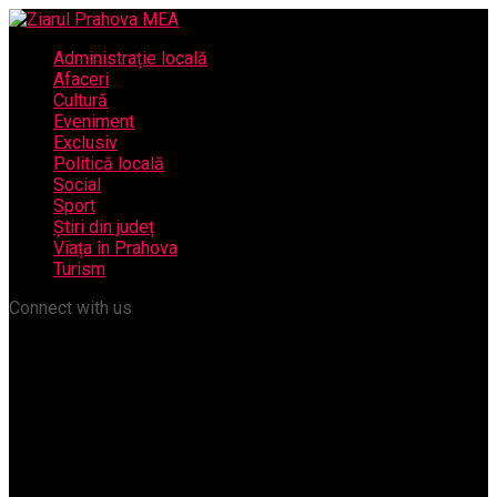
Administrație locală
Afaceri
Cultură
Eveniment
Exclusiv
Politică locală
Social
Sport
Știri din județ
Viața în Prahova
Turism
Connect with us