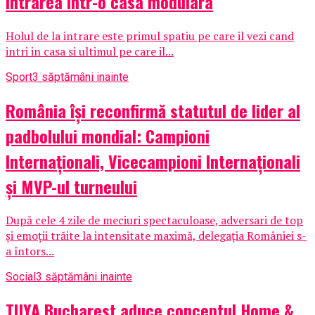
intrarea intr-o casa modulara
Holul de la intrare este primul spatiu pe care il vezi cand
intri in casa si ultimul pe care il...
Sport
3 săptămâni inainte
România își reconfirmă statutul de lider al
padbolului mondial: Campioni
Internaționali, Vicecampioni Internaționali
și MVP-ul turneului
După cele 4 zile de meciuri spectaculoase, adversari de top
și emoții trăite la intensitate maximă, delegația României s-
a întors...
Social
3 săptămâni inainte
TUYA Bucharest aduce conceptul Home &