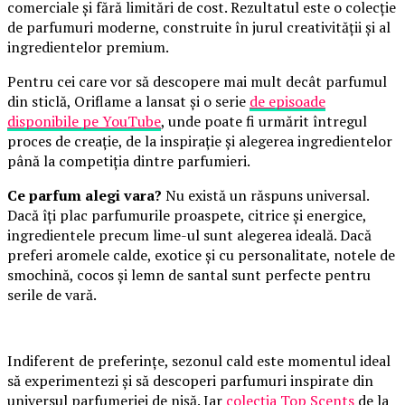
comerciale și fără limitări de cost. Rezultatul este o colecție
de parfumuri moderne, construite în jurul creativității și al
ingredientelor premium.
Pentru cei care vor să descopere mai mult decât parfumul
din sticlă, Oriflame a lansat și o serie
de episoade
disponibile pe YouTube
, unde poate fi urmărit întregul
proces de creație, de la inspirație și alegerea ingredientelor
până la competiția dintre parfumieri.
Ce parfum alegi vara?
Nu există un răspuns universal.
Dacă îți plac parfumurile proaspete, citrice și energice,
ingredientele precum lime-ul sunt alegerea ideală. Dacă
preferi aromele calde, exotice și cu personalitate, notele de
smochină, cocos și lemn de santal sunt perfecte pentru
serile de vară.
Indiferent de preferințe, sezonul cald este momentul ideal
să experimentezi și să descoperi parfumuri inspirate din
universul parfumeriei de nișă. Iar
colecția Top Scents
de la