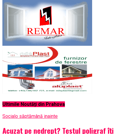
Ultimile Noutăți din Prahova
Social
o săptămână inainte
Acuzat pe nedrept? Testul poligraf îţi