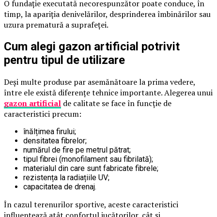
O fundație executată necorespunzător poate conduce, în
timp, la apariția denivelărilor, desprinderea îmbinărilor sau
uzura prematură a suprafeței.
Cum alegi gazon artificial potrivit
pentru tipul de utilizare
Deși multe produse par asemănătoare la prima vedere,
între ele există diferențe tehnice importante. Alegerea unui
gazon artificial
de calitate se face în funcție de
caracteristici precum:
înălțimea firului;
densitatea fibrelor;
numărul de fire pe metrul pătrat;
tipul fibrei (monofilament sau fibrilată);
materialul din care sunt fabricate fibrele;
rezistența la radiațiile UV;
capacitatea de drenaj.
În cazul terenurilor sportive, aceste caracteristici
influențează atât confortul jucătorilor, cât și