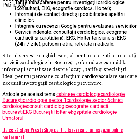
Tarife transparente pentru investigații cardiologice
Publicitate
(consultații, EKG, ecografie cardiacă, Holter);
Informații de contact direct și posibilitatea apelării
clinicilor;
Integrare cu recenzii Google pentru evaluarea serviciilor;
Servicii indexate: consultații cardiologice, ecografie
cardiacă și carotidiană, EKG, Holter tensiune și EKG
(24h-7 zile), pulsoximetrie, referate medicale;
Site-ul servește ca ghid esențial pentru pacienții care caută
servicii cardiologice în București, oferind acces rapid la
informații actualizate despre locații, tarife și specialiști.
Ideal pentru persoane cu afecțiuni cardiovasculare sau care
necesită investigații cardiologice preventive.
Articole pe aceiasi tema:
cabinete cardiologie
cardiologie
București
cardiologie sector 1
cardiologie sector 6
clinici
cardiologie
consult cardiologic
ecografie cardiacă
bucuresti
EKG București
Holter ekg
spitale cardiologie
Urmatorul
De ce să alegi PrestaShop pentru lansarea unui magazin online
performant