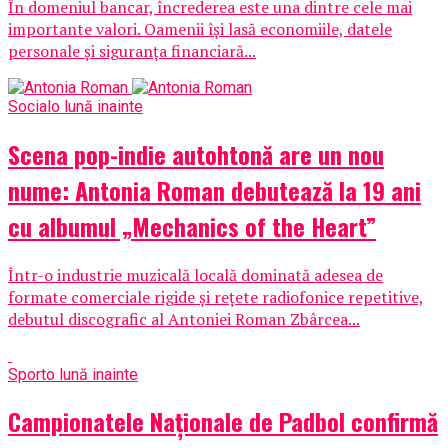
În domeniul bancar, încrederea este una dintre cele mai
importante valori. Oamenii își lasă economiile, datele
personale și siguranța financiară...
Social
o lună inainte
Scena pop-indie autohtonă are un nou
nume: Antonia Roman debutează la 19 ani
cu albumul „Mechanics of the Heart”
Într-o industrie muzicală locală dominată adesea de
formate comerciale rigide și rețete radiofonice repetitive,
debutul discografic al Antoniei Roman Zbârcea...
Sport
o lună inainte
Campionatele Naționale de Padbol confirmă