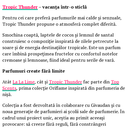
Tropic Thunder
– vacanța într-o sticlă
Pentru cei care preferă parfumurile mai calde și senzuale,
Tropic Thunder propune o atmosferă complet diferită.
Smochina coaptă, laptele de cocos și lemnul de santal
construiesc o compoziție inspirată de zilele petrecute la
soare și de energia destinațiilor tropicale. Este un parfum
care îmbină prospețimea fructelor cu confortul notelor
cremoase și lemnoase, fiind ideal pentru serile de vară.
Parfumuri create fără limite
Atât
La La Lime
, cât și
Tropic Thunder
fac parte din
Top
Scents
, prima colecție Oriflame inspirată din parfumeria de
nișă.
Colecția a fost dezvoltată în colaborare cu Givaudan și cu
noua generație de parfumieri ai școlii sale de parfumerie. În
cadrul unui proiect unic, aceștia au primit aceeași
provocare: să creeze fără reguli, fără constrângeri