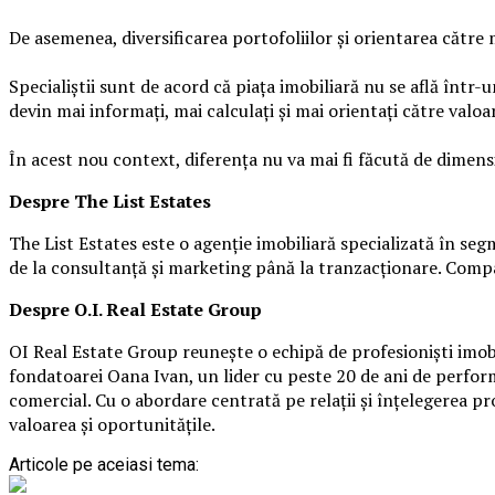
De asemenea, diversificarea portofoliilor și orientarea către 
Specialiștii sunt de acord că piața imobiliară nu se află într
devin mai informați, mai calculați și mai orientați către valoar
În acest nou context, diferența nu va mai fi făcută de dimensiu
Despre The List Estates
The List Estates este o agenție imobiliară specializată în seg
de la consultanță și marketing până la tranzacționare. Compan
Despre O.I. Real Estate Group
OI Real Estate Group reunește o echipă de profesioniști imobil
fondatoarei Oana Ivan, un lider cu peste 20 de ani de perform
comercial. Cu o abordare centrată pe relații și înțelegerea p
valoarea și oportunitățile.
Articole pe aceiasi tema: