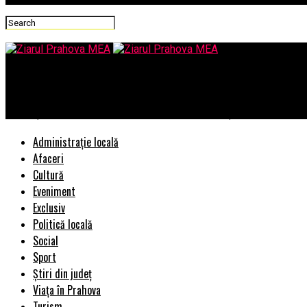
Ziarul Prahova MEA
Locuințele riscă să devină un lux în România: piața imobiliară intr
Administrație locală
Afaceri
Cultură
Eveniment
Exclusiv
Politică locală
Social
Sport
Știri din județ
Viața în Prahova
Turism