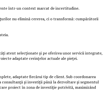
cvente într-un context marcat de incertitudine.
ețurilor nu elimină cererea, ci o transformă: cumpărătorii
steia.
ți atent selecționate și pe oferirea unor servicii integrate,
oiecte adaptate cerințelor actuale ale pieței.
omplete, adaptate fiecărui tip de client. Sub coordonarea
 consultanță și investiții până la dezvoltare și segmentul
ecare proiect în zona de investiție potrivită, maximizând