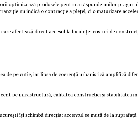
torii optimizează produsele pentru a răspunde noilor praguri de
tranziție nu indică o contracție a pieței, ci o maturizare accele
are afectează direct accesul la locuințe: costuri de construcție 
 de pe cutie, iar lipsa de coerență urbanistică amplifică difer
nt pe infrastructură, calitatea construcției și stabilitatea inve
ucurești își schimbă direcția: accentul se mută de la suprafață l