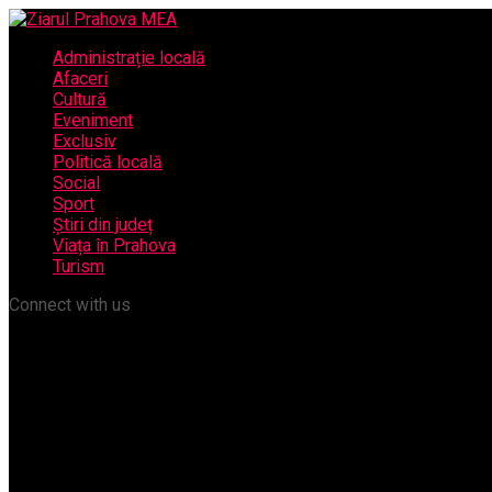
Administrație locală
Afaceri
Cultură
Eveniment
Exclusiv
Politică locală
Social
Sport
Știri din județ
Viața în Prahova
Turism
Connect with us