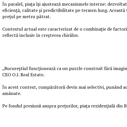
În paralel, piața își ajustează mecanismele interne: dezvolta
eficiență, calitate și predictibilitate pe termen lung. Această 
prețul pe metru pătrat.
Contextul actual este caracterizat de o combinație de factori c
reflectă inclusiv în creșterea chiriilor.
„Bucureștiul funcționează ca un puzzle construit fără imaginea
CEO O.I. Real Estate.
În acest context, cumpărătorii devin mai selectivi, punând acce
amânate.
Pe fondul presiunii asupra prețurilor, piața rezidențială din B