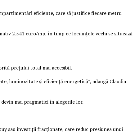
mpartimentări eficiente, care să justifice fiecare metru
mativ 2.541 euro/mp, în timp ce locuințele vechi se situează
ită prețului total mai accesibil.
tate, luminozitate și eficiență energetică”, adaugă Claudia
devin mai pragmatici în alegerile lor.
uy sau investiții fracționate, care reduc presiunea unui