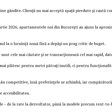
ne gândite. Clienții nu mai acceptă spații pierdute și caută co
artie 2026, apartamentele noi din București au ajuns la aproxi
ul la o locuință nouă fără a depăși un prag critic de buget.
sunt cele mai căutate și se tranzacționează cel mai rapid, dator
 mai plătesc pentru metri pătrați inutili, ci pentru funcționali
n competitive, însă preferințele se schimbă, iar cumpărătorii 
e accesibilitatea.
le – de la rate la dezvoltator, până la modele precum rent-to-b