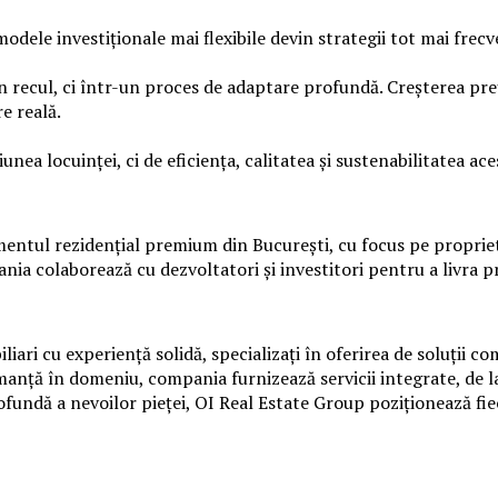
modele investiționale mai flexibile devin strategii tot mai fre
-un recul, ci într-un proces de adaptare profundă. Creșterea pr
e reală.
nea locuinței, ci de eficiența, calitatea și sustenabilitatea ace
mentul rezidențial premium din București, cu focus pe proprietă
ia colaborează cu dezvoltatori și investitori pentru a livra pr
iari cu experiență solidă, specializați în oferirea de soluții c
anță în domeniu, compania furnizează servicii integrate, de la
rofundă a nevoilor pieței, OI Real Estate Group poziționează fi