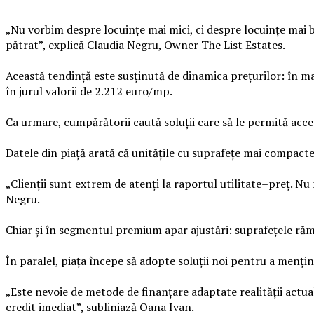
„Nu vorbim despre locuințe mai mici, ci despre locuințe mai bi
pătrat”, explică Claudia Negru, Owner The List Estates.
Această tendință este susținută de dinamica prețurilor: în m
în jurul valorii de 2.212 euro/mp.
Ca urmare, cumpărătorii caută soluții care să le permită acces
Datele din piață arată că unitățile cu suprafețe mai compacte 
„Clienții sunt extrem de atenți la raportul utilitate–preț. Nu
Negru.
Chiar și în segmentul premium apar ajustări: suprafețele rămâ
În paralel, piața începe să adopte soluții noi pentru a mențin
„Este nevoie de metode de finanțare adaptate realității actua
credit imediat”, subliniază Oana Ivan.