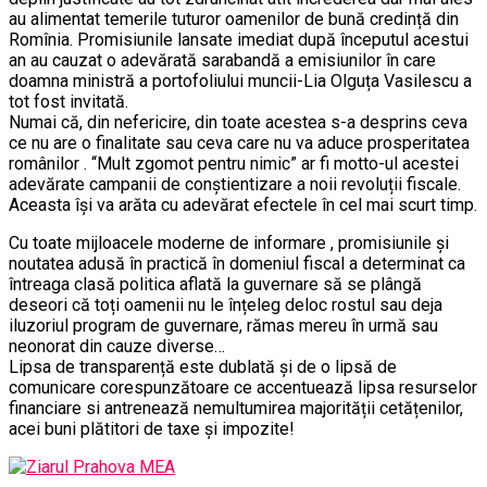
au alimentat temerile tuturor oamenilor de bună credință din
Romînia. Promisiunile lansate imediat după începutul acestui
an au cauzat o adevărată sarabandă a emisiunilor în care
doamna ministră a portofoliului muncii-Lia Olguța Vasilescu a
tot fost invitată.
Numai că, din nefericire, din toate acestea s-a desprins ceva
ce nu are o finalitate sau ceva care nu va aduce prosperitatea
românilor . ‘‘Mult zgomot pentru nimic” ar fi motto-ul acestei
adevărate campanii de conștientizare a noii revoluții fiscale.
Aceasta își va arăta cu adevărat efectele în cel mai scurt timp.
Cu toate mijloacele moderne de informare , promisiunile și
noutatea adusă în practică în domeniul fiscal a determinat ca
întreaga clasă politica aflată la guvernare să se plângă
deseori că toți oamenii nu le înțeleg deloc rostul sau deja
iluzoriul program de guvernare, rămas mereu în urmă sau
neonorat din cauze diverse…
Lipsa de transparență este dublată și de o lipsă de
comunicare corespunzătoare ce accentuează lipsa resurselor
financiare si antrenează nemultumirea majorității cetățenilor,
acei buni plătitori de taxe și impozite!