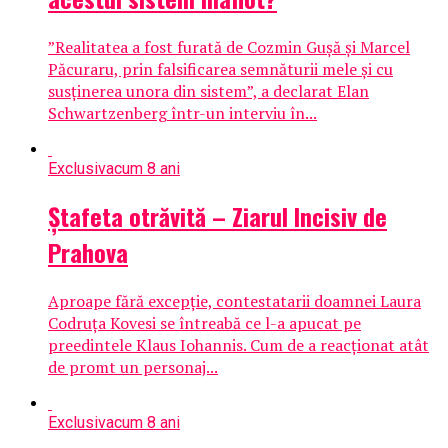
”Realitatea a fost furată de Cozmin Gușă și Marcel
Păcuraru, prin falsificarea semnăturii mele și cu
susținerea unora din sistem”, a declarat Elan
Schwartzenberg într-un interviu în...
Exclusiv
acum 8 ani
Ștafeta otrăvită – Ziarul Incisiv de
Prahova
Aproape fără excepție, contestatarii doamnei Laura
Codruța Kovesi se întreabă ce l-a apucat pe
preedintele Klaus Iohannis. Cum de a reacționat atât
de promt un personaj...
Exclusiv
acum 8 ani