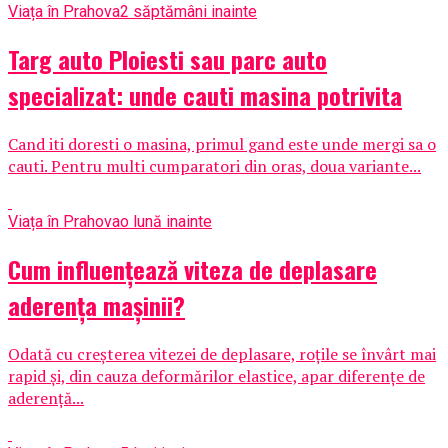
Viața în Prahova
2 săptămâni inainte
Targ auto Ploiesti sau parc auto
specializat: unde cauti masina potrivita
Cand iti doresti o masina, primul gand este unde mergi sa o
cauti. Pentru multi cumparatori din oras, doua variante...
Viața în Prahova
o lună inainte
Cum influențează viteza de deplasare
aderența mașinii?
Odată cu creșterea vitezei de deplasare, roțile se învârt mai
rapid și, din cauza deformărilor elastice, apar diferențe de
aderență...