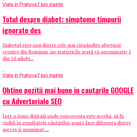
Viața în Prahova
7 luni inainte
Totul despre diabet: simptome timpurii
ignorate des
Diabetul este una dintre cele mai răspândite afecţiuni
cronice din România, iar statisticile arată că aproximativ 1
din 10 adulţi...
Viața în Prahova
7 luni inainte
Obtine pozitii mai bune in cautarile GOOGLE
cu Advertoriale SEO
Într-o lume digitală unde concurența este acerbă, să fii
vizibil în rezultatele căutărilor poate face diferența dintre
succes și anonimat....