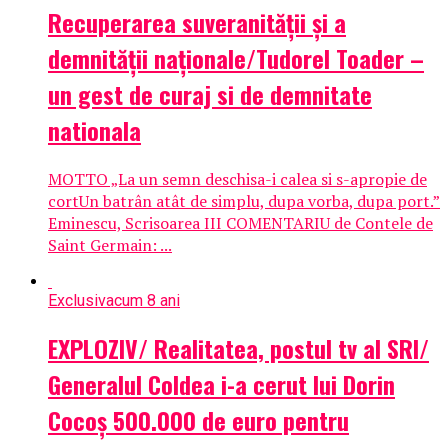
Recuperarea suveranității și a
demnității naționale/Tudorel Toader –
un gest de curaj si de demnitate
nationala
MOTTO „La un semn deschisa-i calea si s-apropie de
cortUn batrân atât de simplu, dupa vorba, dupa port.”
Eminescu, Scrisoarea III COMENTARIU de Contele de
Saint Germain: ...
Exclusiv
acum 8 ani
EXPLOZIV/ Realitatea, postul tv al SRI/
Generalul Coldea i-a cerut lui Dorin
Cocoș 500.000 de euro pentru