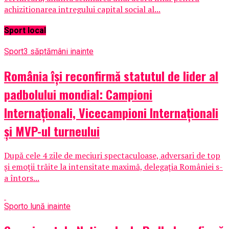
achizitionarea intregului capital social al...
Sport local
Sport
3 săptămâni inainte
România își reconfirmă statutul de lider al
padbolului mondial: Campioni
Internaționali, Vicecampioni Internaționali
și MVP-ul turneului
După cele 4 zile de meciuri spectaculoase, adversari de top
și emoții trăite la intensitate maximă, delegația României s-
a întors...
Sport
o lună inainte