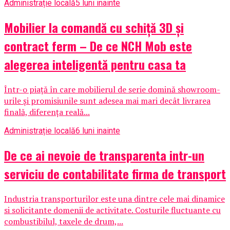
Administrație locală
5 luni inainte
Mobilier la comandă cu schiță 3D și
contract ferm – De ce NCH Mob este
alegerea inteligentă pentru casa ta
Într-o piață în care mobilierul de serie domină showroom-
urile și promisiunile sunt adesea mai mari decât livrarea
finală, diferența reală...
Administrație locală
6 luni inainte
De ce ai nevoie de transparenta intr-un
serviciu de contabilitate firma de transport
Industria transporturilor este una dintre cele mai dinamice
si solicitante domenii de activitate. Costurile fluctuante cu
combustibilul, taxele de drum,...