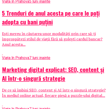
Viața în Prahova
5 luni inainte
5 Trenduri de anul acesta pe care le poți
adopta cu bani puțini
Ești mereu în căutarea unor modalități prin care să-ți
împrospătezi stilul de viață fără să golești cardul bancar?
Anul acesta...
Viața în Prahova
7 luni inainte
Marketing digital explicat: SEO, content și
AI într-o singură strategie
De ce să îmbini SEO, content și AI într‑o singură strategie?
În mediul online actual, fiecare piesă a puzzle‑ului digital...
Viața în Prahova
7 luni inainte