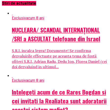
Stiri de actualitate
Exclusiv
acum 8 ani
NUCLEARA/ SCANDAL INTERNAȚIONAL
/SRI a ASCULTAT telefoane din Israel
S.R.I. incalca legea! Documente! Se confirma
dezvaluirile effectuate pe aceasta tema de fostii
ofiteri S.R.I, Adrian Radu, Dedu Ion, Florea Daniel (cei
doi dezvaluind in ultimul...
Exclusiv
acum 8 ani
Intelegeti acum de ce Rares Bogdan si
cei invitati la Realiatea sunt adoratorii
acestui sistem mafiot?