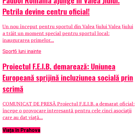
Padbol România ajunge în Valea Jiului.
Petrila devine centru oficial!
Un nou început pentru sportul din Valea Jiului Valea Jiului
a trăit un moment special pentru sportul local:
inaugurarea primelor...
Sport
6 luni inainte
Proiectul F.E.I.B. demarează: Uniunea
Europeană sprijină incluziunea socială prin
scrimă
COMUNICAT DE PRESĂ Proiectul F.E.I.B. a demarat oficial:
începe o provocare interesantă pentru cele cinci asociații
care au dat viață...
Viața în Prahova