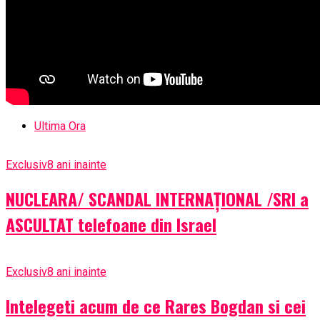
Ultima Ora
Exclusiv
8 ani inainte
NUCLEARA/ SCANDAL INTERNAȚIONAL /SRI a
ASCULTAT telefoane din Israel
Exclusiv
8 ani inainte
Intelegeti acum de ce Rares Bogdan si cei