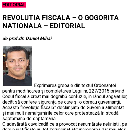
EDITORIAL
REVOLUTIA FISCALA – O GOGORITA
NATIONALA – EDITORIAL
de prof.dr. Daniel Mihai
Exprimarea greoaie din textul Ordonanței
pentru modificarea și completarea Legii nr. 227/2015 privind
Codul fiscal a creat mai degrabă confuzie, în rândul angajaților,
decât să confere siguranța pe care și-o doreau guvernanții.
Această “revoluție fiscală” declanșată de Guvern a alimentat
și mai mult nemulțumirile celor care protestează în stradă
săptămână de săptămână.
O adevărată cavalcadă ce a provocat nenumărate neliniști , pe
deplin justificate au tot zdruncinat atît încrederea dar mai ales