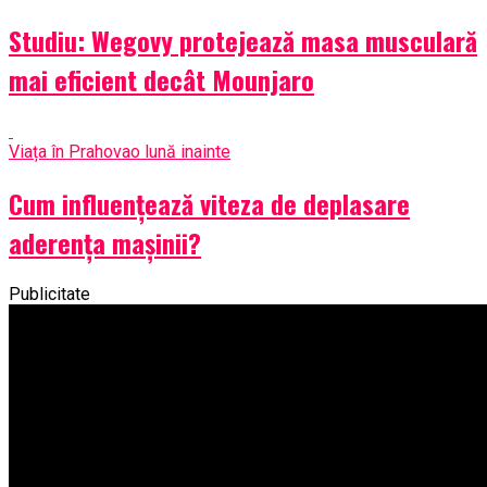
Studiu: Wegovy protejează masa musculară
mai eficient decât Mounjaro
Viața în Prahova
o lună inainte
Cum influențează viteza de deplasare
aderența mașinii?
Publicitate