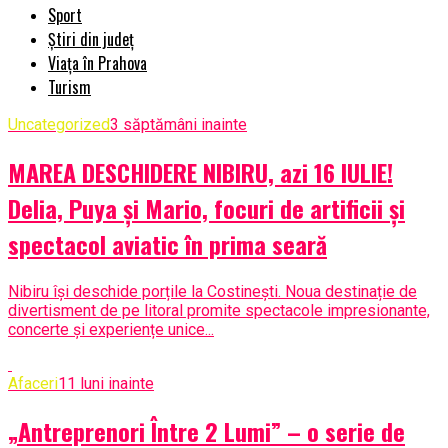
Sport
Știri din județ
Viața în Prahova
Turism
Uncategorized
3 săptămâni inainte
MAREA DESCHIDERE NIBIRU, azi 16 IULIE!
Delia, Puya și Mario, focuri de artificii și
spectacol aviatic în prima seară
Nibiru își deschide porțile la Costinești. Noua destinație de
divertisment de pe litoral promite spectacole impresionante,
concerte și experiențe unice...
Afaceri
11 luni inainte
„Antreprenori Între 2 Lumi” – o serie de