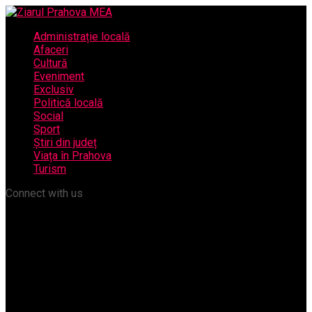
Administrație locală
Afaceri
Cultură
Eveniment
Exclusiv
Politică locală
Social
Sport
Știri din județ
Viața în Prahova
Turism
Connect with us