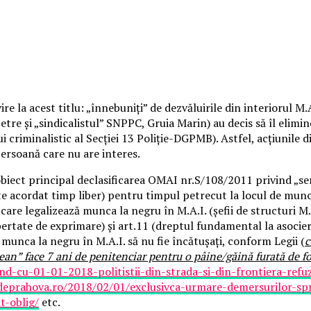
 la acest titlu: „înnebuniți” de dezvăluirile din interiorul M.A
re și „sindicalistul” SNPPC, Gruia Marin) au decis să îl elimine
ui criminalistic al Secției 13 Poliție-DGPMB). Astfel, acțiunile 
persoană care nu are interes.
ect principal declasificarea OMAI nr.S/108/2011 privind „servic
te acordat timp liber) pentru timpul petrecut la locul de munc
 care legalizează munca la negru în M.A.I. (șefii de structuri M.
bertate de exprimare) și art.11 (dreptul fundamental la asoc
 munca la negru în M.A.I. să nu fie încătușați, conform Legii (
c
ljean” face 7 ani de penitenciar pentru o pâine/găină furată de 
nd-cu-01-01-2018-politistii-din-strada-si-din-frontiera-ref
vdeprahova.ro/2018/02/01/exclusivca-urmare-demersurilor-sp
t-oblig/
etc.