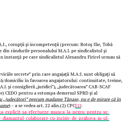
.I., corupții și incompetenții (precum: Botoș Ilie, Tobă
 din rândurile personalului M.A.I. pe sindicalistul și
din instanță pe care sindicalistul Alexandru Firicel urmau să
iile secrete” prin care angajații M.A:I. sunt obligați să
ă/domiciliu în favoarea angajatorului: continuitate, treime,
A.I. și consiglierii „juridici”), „judecătoarea” CAB-SCAF
iere) CEDO pentru a estompa demersul SPRD și al
u „judecători” precum madame Tănase, nu e de mirare că în
foame
) – a se vedea art. 22 alin.(2) CPC
[1]
:
uza-explicit-sa-efectueze-munca-la-negru-pentru-se-
r-diamantul-colaborare-cu-incisiv-de-prahova-m-ul-