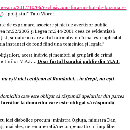
ahova.ro/2017/10/06/exclusivcum-fura-un-hot-de-buzunare-
/
), „polițistul” Tatu Viorel.
te de exprimare, asociere și nici de avertizor public,
Legea nr.52/2003 și Legea nr.544/2001 ceea ce evidențiază
st, situatie in care actul normativ nu îi mai este aplicabil
ia instantei de fond fiind una temeinica și legala.”
lițiștilor), acest individ și membrii ai grupării de crimă
ructurilor M.A.I. …
Doar furtul banului public din M.A.I.
, nu ești nici cetățean al României… în drept, nu ești
domiciliu care este obligat să răspundă apelurilor din partea
 lucrător la domiciliu care este obligat să răspundă
 cu idei diabolice precum: ministra Ogluța, ministra Dan,
tă și, mai ales, neremunerată/necompensată cu timp liber