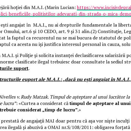
jării hoției din M.A.I. (Marin Lucian:
https://www.incisivdepr
lici-beneficiile-politistilor-adevarati-din-strada-o-mica-demo
ești angajat în M.A.I., nu ai drepturile fundamentale la liberta
r Omului, art.6 și 10 CEDO, art. 9 și 31 alin.(2) Constituție, 
 la faptul ca recurentul nu se mai bucura de statutul de poliți
ul ca acesta nu iși justifica interesul personal in cauza, solut
.A.I. și Poliție și solicita instanței declasificarea salarizării po
e norme clasificate ilegal trebuiesc doar consultate la sediul st
cturile suport
.
structurile euport ale M.A.I.: „dacă nu ești angajat în M.A.I.
ivelles v. Rudy Matzak. Timpul de așteptare al unui lucrător la 
e lucru”
: «Curtea a considerat că
timpul de așteptare al unui
trebuie considerat „timp de lucru”.
»
 prestată de angajații MAI doar pentru că așa vor niște inculți
carea ilegală și abuzivă a OMAI nr.S/108/2011: obligarea forța