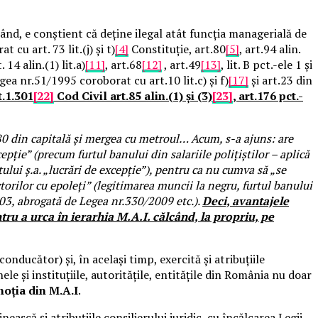
rând, e conștient că deține ilegal atât funcția managerială de
t cu art. 73 lit.(j) și t)
[4]
Constituție, art.80
[5]
, art.94 alin.
t. 14 alin.(1) lit.a)
[11]
, art.68
[12]
, art.49
[13]
, lit. B pct.-ele 1 și
ea nr.51/1995 coroborat cu art.10 lit.c) și f)
[17]
și art.23 din
t.1.301
[22]
Cod Civil art.85 alin.(1) și (3)
[23]
, art.176 pct.-
 80 din capitală și mergea cu metroul… Acum, s-a ajuns: are
pție” (precum furtul banului din salariile polițiștilor – aplică
ului ș.a. „lucrări de excepție”), pentru ca nu cumva să „se
torilor cu epoleți” (legitimarea muncii la negru, furtul banului
2003, abrogată de Legea nr.330/2009 etc.).
Deci, avantajele
ntru a urca în ierarhia M.A.I. călcând, la propriu, pe
conducător) și, în același timp, exercită și atribuțiile
ele și instituțiile, autoritățile, entitățile din România nu doar
oția din M.A.I
.
scă și atribuțiile consilierului juridic, cu încălcarea Legii