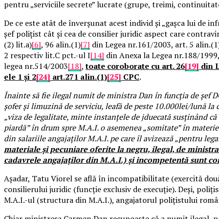
pentru „serviciile secrete” lucrate (grupe, treimi, continuita
De ce este atât de înverșunat acest individ și „gașca lui de i
șef polițist cât și cea de consilier juridic aspect care contravin
(2) lit.a)
[6]
, 96 alin.(1)
[7]
din Legea nr.161/2003, art. 5 alin.(1) l
2 respectiv lit.C pct.-ul I
[14]
din Anexa la Legea nr.188/1999, a
legea nr.514/2003
[18]
,
toate coroborate cu art. 26
[19]
din L
ele 1 și 2
[24]
art.271 alin.(1)
[25]
CPC
.
Înainte să fie ilegal numit de ministra Dan în funcția de șef 
șofer și limuzină de serviciu, leafă de peste 10.000lei/lună la 
„viza de legalitate, minte instanțele de jduecată susținând că e
piardă” în drum spre M.A.I. o asemenea „somitate” în materie de
din salariile angajaților M.A.I. pe care îl avizează „pentru leg
materiale și pecuniare oferite la negru, ilegal, de ministra 
cadavrele angajaților din M.A.I.) și incompetentă sunt co
Așadar, Tatu Viorel se află în incompatibilitate (exercită două 
consilierului juridic (funcție exclusiv de execuție). Deși, poli
M.A.I.-ul (structura din M.A.I.), angajatorul polițistului rom
Chiar ministresa Carmen Dan recunoaște că a numit ilegal, prin