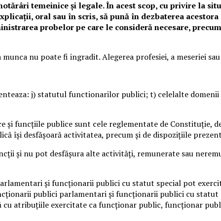
otărâri temeinice și legale. În acest scop, cu privire la sit
explicații, oral sau în scris, să pună în dezbaterea acestora
nistrarea probelor pe care le consideră necesare, precum ș
 munca nu poate fi ingradit. Alegerea profesiei, a meseriei sau
enteaza: j) statutul functionarilor publici; t) celelalte domeni
 și funcțiile publice sunt cele reglementate de Constituție, de 
că își desfășoară activitatea, precum și de dispozițiile prezentu
funcții și nu pot desfășura alte activități, remunerate sau ne
parlamentari și funcționarii publici cu statut special pot exercit
 funcționarii publici parlamentari și funcționarii publici cu statu
ă cu atribuțiile exercitate ca funcționar public, funcționar pub