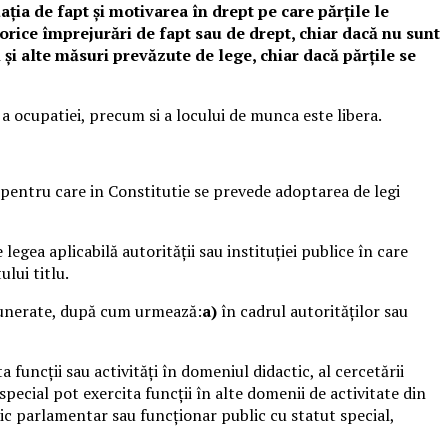
uația de fapt și motivarea în drept pe care părțile le
 orice împrejurări de fapt sau de drept, chiar dacă nu sunt
i alte măsuri prevăzute de lege, chiar dacă părțile se
 a ocupatiei, precum si a locului de munca este libera.
i pentru care in Constitutie se prevede adoptarea de legi
legea aplicabilă autorității sau instituției publice în care
lui titlu.
remunerate, după cum urmează:
a)
în cadrul autorităților sau
a funcții sau activități în domeniul didactic, al cercetării
t special pot exercita funcții în alte domenii de activitate din
lic parlamentar sau funcționar public cu statut special,