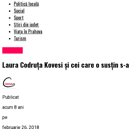
Politică locală
Social
Sport
Știri din județ
Viața în Prahova
Turism
Exclusiv
Laura Codruța Kovesi și cei care o susțin s
Publicat
acum 8 ani
pe
februarie 26, 2018