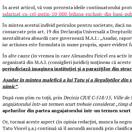
În acest articol, vă vom prezenta ideile continuatorului prote
salarizat-cu-cel-putin-10-000-leiluna-exclusiv-din-bani-pub
În mintea acestui individ periculos pentru societate, dacă nu 
consacrate prin art. 19 din Declarația Universală a Drepturilo
mentalitatea absurdă care guvernează M.A.I.: „Asadar, raportat
iar actiunea este formulata in nume propriu, apare evident fapt
În alte cauze (în vremea în care Alexandru Firicel era activ în M
organizată din M.A.I. (consiglieri juridici) susțineau că acest
prejudiciază imaginea instituției și a paraziților din stru
Așadar în mintea malefică a lui Tatu și a ilegaliștilor din 
nimic”
.
După cum știm cu toții, prin
Decizia CJUE C‑518/15, Ville de N
angajatorului într-un termen scurt trebuie considerat „timp d
apelurilor din partea angajatorului într-un termen scurt 
Or, tocmai aceste aspect (în opinia redacției, munca la negru
Tatu Viorel ș.a.) continuă să îl ascundă ascundă prin clasifi