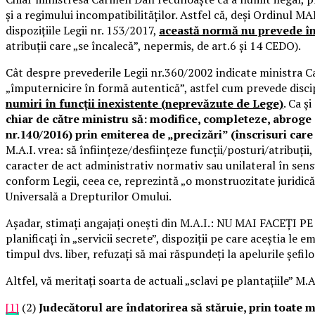
și a regimului incompatibilităților. Astfel că, deși Ordinul MA
dispozițiile Legii nr. 153/2017,
această normă nu prevede în t
atribuții care „se încalecă”, nepermis, de art.6 și 14 CEDO).
Cât despre prevederile Legii nr.360/2002 indicate ministra 
„împuternicire în formă autentică”, astfel cum prevede disci
numiri în funcții inexistente (neprevăzute de Lege)
. Ca ș
chiar de către ministru să: modifice, completeze, abroge 
nr.140/2016) prin emiterea de „precizări” (înscrisuri care
M.A.I. vrea: să înființeze/desființeze funcții/posturi/atribuți
caracter de act administrativ normativ sau unilateral în sensul
conform Legii, ceea ce, reprezintă „o monstruozitate juridică
Universală a Drepturilor Omului.
Așadar, stimați angajați onești din M.A.I.: NU MAI FACEȚI PE
planificați în „servicii secrete”, dispoziții pe care aceștia le
timpul dvs. liber, refuzați să mai răspundeți la apelurile șefi
Altfel, vă meritați soarta de actuali „sclavi pe plantațiile” M.A.
[1]
(2)
Judecătorul are îndatorirea să stăruie, prin toate m