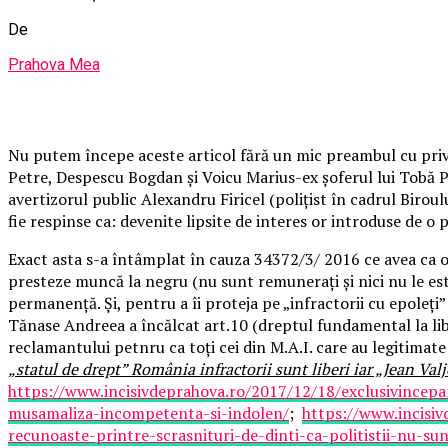
De
Prahova Mea
Nu putem începe aceste articol fără un mic preambul cu privire
Petre, Despescu Bogdan și Voicu Marius-ex șoferul lui Tobă Pet
avertizorul public Alexandru Firicel (polițist în cadrul Biroul
fie respinse ca: devenite lipsite de interes or introduse de o 
Exact asta s-a întâmplat în cauza 34372/3/ 2016 ce avea ca obi
presteze muncă la negru (nu sunt remunerați și nici nu le es
permanență. Și, pentru a îi proteja pe „infractorii cu epoleți”
Tănase Andreea a încălcat art.10 (dreptul fundamental la li
reclamantului petnru ca toți cei din M.A.I. care au legitimate
„statul de drept” România infractorii sunt liberi iar „Jean Va
https://www.incisivdeprahova.ro/2017/12/18/exclusivincepa
musamaliza-incompetenta-si-indolen/
;
https://www.incisi
recunoaste-printre-scrasnituri-de-dinti-ca-politistii-nu-sun