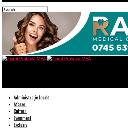
Ziarul Prahova MEA
Laura Codruța Kovesi și cei care o susțin s-au demascat
Administrație locală
Afaceri
Cultură
Eveniment
Exclusiv