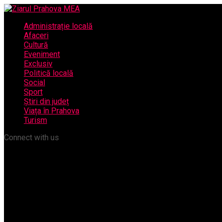
Administrație locală
Afaceri
Cultură
Eveniment
Exclusiv
Politică locală
Social
Sport
Știri din județ
Viața în Prahova
Turism
Connect with us