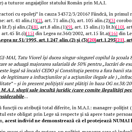
te) a tuturor angajaților statului Român prin M.A.I.
nfractori cu epoleți” în cauza 34372/3/2016? Fiindcă, în primul 
e: art. 41 alin.(1)
[2]
, art. 71 alin.(3), art. 105 alin.(2)
[3]
corobora
it.f) și alin.(2)
[8]
, art.8 alin.(1)
[9]
, art. 13 alin.(1) lit.b)
[10]
, ar
rt.45 lit.(i)
[15]
din Legea nr.360/2002, art.15 lit.a)
[16]
din Leg
egea nr.51/1995, art.1.247 alin.(2) și (3)
[20]
art.1.295
[21]
, ar
DGJ-MAI, Tatu Viorel își ducea singur-singurel copilul la școala
care se aduagă majorarea salarială de 50% pentru „lucrări de exce
ste legal să încalci CEDO și Constituția pentru a fura banii stat
 legitimare a infracțiunilor și a acțiunilor ilegale ale ) „infrac
alitate” – și în prezent polițiștii sunt plătiți în baza OG nr.38/
M.A.I. slugii sale incultă juridic (care comite ilegalități pe
nsiderabile
…
funcții cu atribuții total diferite, în M.A.I.: manager-polițist (
țistul este obligat prin Lege să respecte și să apere toate persoan
ân,
acest individ ne demonstrează că el protejează NUMAI h
 exces și abuz de putere, un polițist-manager care să îndeplinea