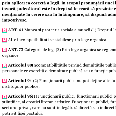
prin aplicarea corectă a legii, în scopul pronunțării unei h
invocă, judecătorul este în drept să le ceară să prezinte 
menționate în cerere sau în întâmpinare, să dispună admi
împotrivesc
.
[2]
ART. 41
Munca si protectia sociala a muncii (1) Dreptul la
[3]
Alte incompatibilitati se stabilesc prin lege organica.
[4]
ART. 73
Categorii de legi (3) Prin lege organica se reglem
organice.
[5]
Articolul 80
Incompatibilitățile privind demnitățile publice
persoanele ce exercită o demnitate publică sau o funcție publi
[6]
Articolul 94
(2) Funcționarii publici nu pot deține alte 
instituțiilor publice;
[7]
Articolul 96
(1) Funcționarii publici, funcționarii publici 
științifice, al creației literar-artistice. Funcționarii publici,
sectorul privat, care nu sunt în legătură directă sau indirect
potrivit fișei postului.