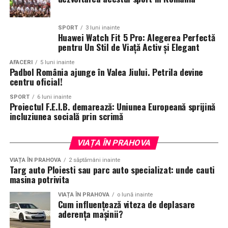
SPORT
3 luni inainte
Huawei Watch Fit 5 Pro: Alegerea Perfectă
pentru Un Stil de Viață Activ și Elegant
AFACERI
5 luni inainte
Padbol România ajunge în Valea Jiului. Petrila devine
centru oficial!
SPORT
6 luni inainte
Proiectul F.E.I.B. demarează: Uniunea Europeană sprijină
incluziunea socială prin scrimă
VIAȚA ÎN PRAHOVA
VIAȚA ÎN PRAHOVA
2 săptămâni inainte
Targ auto Ploiesti sau parc auto specializat: unde cauti
masina potrivita
VIAȚA ÎN PRAHOVA
o lună inainte
Cum influențează viteza de deplasare
aderența mașinii?