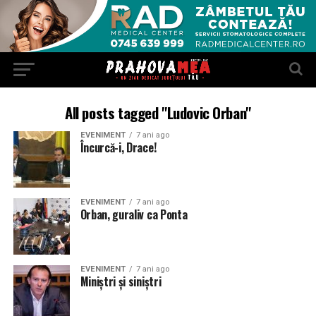
All posts tagged "Ludovic Orban"
EVENIMENT
7 ani ago
Încurcă-i, Drace!
EVENIMENT
7 ani ago
Orban, guraliv ca Ponta
EVENIMENT
7 ani ago
Miniştri şi siniştri