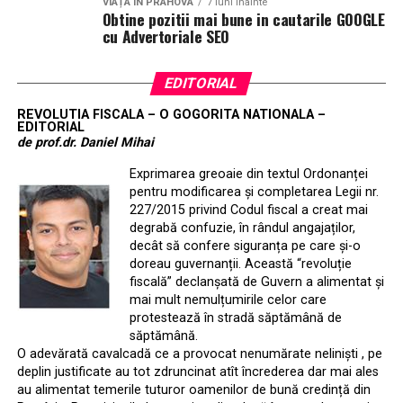
VIAȚA ÎN PRAHOVA
7 luni inainte
Obtine pozitii mai bune in cautarile GOOGLE
cu Advertoriale SEO
EDITORIAL
REVOLUTIA FISCALA – O GOGORITA NATIONALA –
EDITORIAL
de prof.dr. Daniel Mihai
Exprimarea greoaie din textul Ordonanței
pentru modificarea și completarea Legii nr.
227/2015 privind Codul fiscal a creat mai
degrabă confuzie, în rândul angajaților,
decât să confere siguranța pe care și-o
doreau guvernanții. Această “revoluție
fiscală” declanșată de Guvern a alimentat și
mai mult nemulțumirile celor care
protestează în stradă săptămână de
săptămână.
O adevărată cavalcadă ce a provocat nenumărate neliniști , pe
deplin justificate au tot zdruncinat atît încrederea dar mai ales
au alimentat temerile tuturor oamenilor de bună credință din