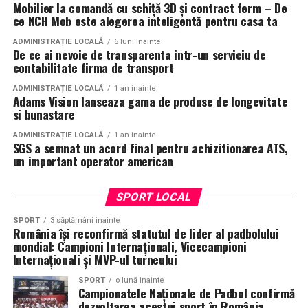
Mobilier la comandă cu schiță 3D și contract ferm – De
ce NCH Mob este alegerea inteligentă pentru casa ta
ADMINISTRAȚIE LOCALĂ
6 luni inainte
De ce ai nevoie de transparenta intr-un serviciu de
contabilitate firma de transport
ADMINISTRAȚIE LOCALĂ
1 an inainte
Adams Vision lanseaza gama de produse de longevitate
si bunastare
ADMINISTRAȚIE LOCALĂ
1 an inainte
SGS a semnat un acord final pentru achizitionarea ATS,
un important operator american
SPORT LOCAL
SPORT
3 săptămâni inainte
România își reconfirmă statutul de lider al padbolului
mondial: Campioni Internaționali, Vicecampioni
Internaționali și MVP-ul turneului
SPORT
o lună inainte
Campionatele Naționale de Padbol confirmă
dezvoltarea acestui sport în România