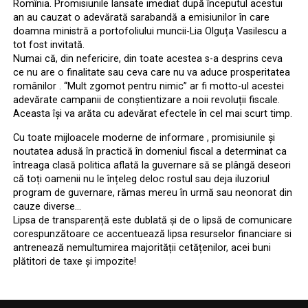
Romînia. Promisiunile lansate imediat după începutul acestui
an au cauzat o adevărată sarabandă a emisiunilor în care
doamna ministră a portofoliului muncii-Lia Olguța Vasilescu a
tot fost invitată.
Numai că, din nefericire, din toate acestea s-a desprins ceva
ce nu are o finalitate sau ceva care nu va aduce prosperitatea
românilor . ‘‘Mult zgomot pentru nimic” ar fi motto-ul acestei
adevărate campanii de conștientizare a noii revoluții fiscale.
Aceasta își va arăta cu adevărat efectele în cel mai scurt timp.
Cu toate mijloacele moderne de informare , promisiunile și
noutatea adusă în practică în domeniul fiscal a determinat ca
întreaga clasă politica aflată la guvernare să se plângă deseori
că toți oamenii nu le înțeleg deloc rostul sau deja iluzoriul
program de guvernare, rămas mereu în urmă sau neonorat din
cauze diverse…
Lipsa de transparență este dublată și de o lipsă de comunicare
corespunzătoare ce accentuează lipsa resurselor financiare si
antrenează nemultumirea majorității cetățenilor, acei buni
plătitori de taxe și impozite!