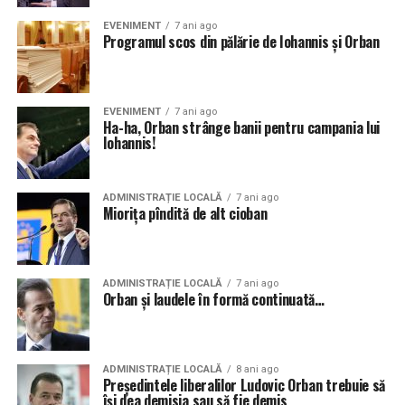
EVENIMENT
7 ani ago
Programul scos din pălărie de Iohannis și Orban
EVENIMENT
7 ani ago
Ha-ha, Orban strânge banii pentru campania lui
Iohannis!
ADMINISTRAȚIE LOCALĂ
7 ani ago
Miorița pîndită de alt cioban
ADMINISTRAȚIE LOCALĂ
7 ani ago
Orban și laudele în formă continuată…
ADMINISTRAȚIE LOCALĂ
8 ani ago
Preşedintele liberalilor Ludovic Orban trebuie să
îşi dea demisia sau să fie demis