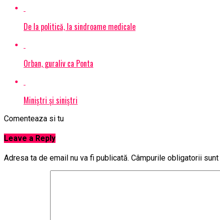
De la politică, la sindroame medicale
Orban, guraliv ca Ponta
Miniştri şi siniştri
Comenteaza si tu
Leave a Reply
Adresa ta de email nu va fi publicată.
Câmpurile obligatorii sun