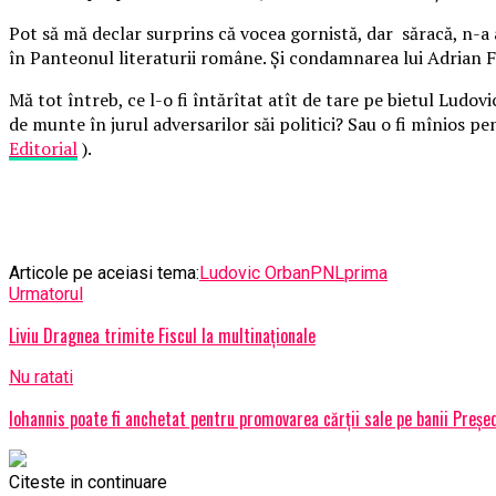
Pot să mă declar surprins că vocea gornistă, dar săracă, n-a 
în Panteonul literaturii române. Și condamnarea lui Adrian Fo
Mă tot întreb, ce l-o fi întărîtat atît de tare pe bietul Ludov
de munte în jurul adversarilor săi politici? Sau o fi mînios p
Editorial
).
Articole pe aceiasi tema:
Ludovic Orban
PNL
prima
Urmatorul
Liviu Dragnea trimite Fiscul la multinaţionale
Nu ratati
Iohannis poate fi anchetat pentru promovarea cărţii sale pe banii Preşed
Citeste in continuare