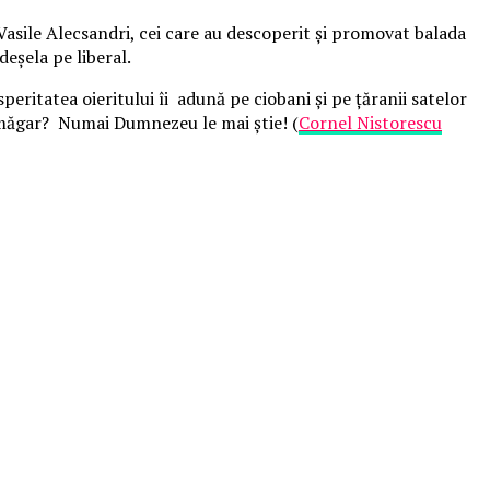
Vasile Alecsandri, cei care au descoperit și promovat balada
eșela pe liberal.
peritatea oieritului îi adună pe ciobani și pe țăranii satelor
un măgar? Numai Dumnezeu le mai știe! (
Cornel Nistorescu