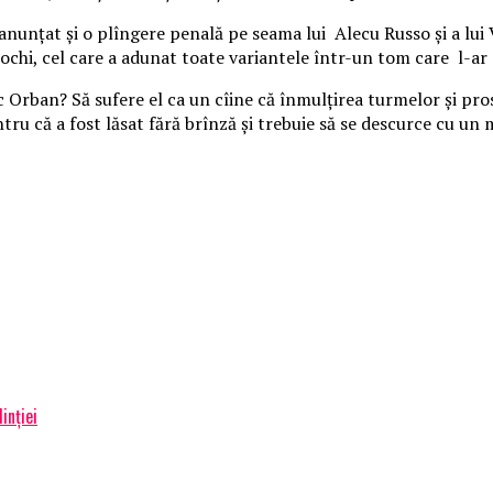
anunțat și o plîngere penală pe seama lui Alecu Russo și a lui 
chi, cel care a adunat toate variantele într-un tom care l-ar d
ic Orban? Să sufere el ca un cîine că înmulțirea turmelor și pros
entru că a fost lăsat fără brînză și trebuie să se descurce cu 
inţiei