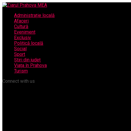
Administrație locală
Afaceri
Cultură
Eveniment
Exclusiv
Politică locală
Social
Sport
Știri din județ
Viața în Prahova
Turism
Connect with us