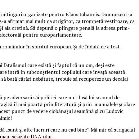
nor mitinguri organizate pentru Klaus Iohannis. Dumnezeu i-a
 s-a afirmat mai mult ca strigător, ca trompetă vestitoare, ca
 Și aia cretină. Să depună o plîngere penală la adresa prim-
ia electorală pentru europarlamentare.
a românilor în spiritul european. Și de îndată ce a fost
 fatalismul care există și faptul că un om, deși este
 care intră în subconștientul copilului care învață această
e să bată cărări nebătute, trebuie să recupereze un decalaj
pe adversarii săi politici care nu-i lasă lui scaunul de
agică îl mai poartă prin literatură și prin manualele școlare
n acest punct de vedere ciobănașul seamănă și cu Ludovic
nimic!
ă „sunt și alte lucruri care nu cad bine”. Mă mir că strigaciul
buiau sesizate DNA-ului.