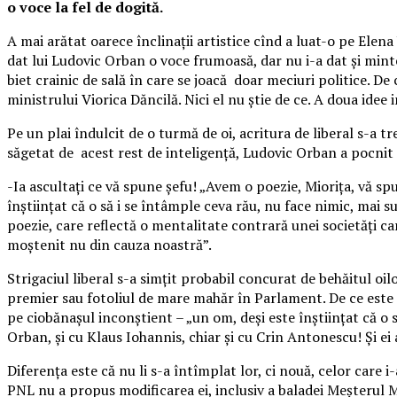
o voce la fel de dogită.
A mai arătat oarece înclinații artistice cînd a luat-o pe Ele
dat lui Ludovic Orban o voce frumoasă, dar nu i-a dat și minte
biet crainic de sală în care se joacă doar meciuri politice. De
ministrului Viorica Dăncilă. Nici el nu știe de ce. A doua id
Pe un plai îndulcit de o turmă de oi, acritura de liberal s-a t
săgetat de acest rest de inteligență, Ludovic Orban a pocnit d
-Ia ascultați ce vă spune șefu! „Avem o poezie, Miorița, vă sp
înștiințat că o să i se întâmple ceva rău, nu face nimic, mai s
poezie, care reflectă o mentalitate contrară unei societăți ca
moștenit nu din cauza noastră”.
Strigaciul liberal s-a simțit probabil concurat de behăitul oil
premier sau fotoliul de mare mahăr în Parlament. De ce este 
pe ciobănașul inconștient – „un om, deși este înștiințat că o
Orban, și cu Klaus Iohannis, chiar și cu Crin Antonescu! Și ei 
Diferența este că nu li s-a întîmplat lor, ci nouă, celor care 
PNL nu a propus modificarea ei, inclusiv a baladei Meșterul M