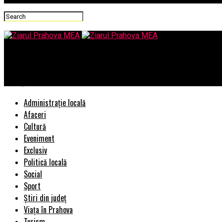
Ziarul Prahova MEA
Miorița pîndită de alt cioban
Administrație locală
Afaceri
Cultură
Eveniment
Exclusiv
Politică locală
Social
Sport
Știri din județ
Viața în Prahova
Turism