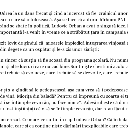
na Udrea la un dans frecat și cînd a încercat să fie crainicul u
a cu care să o folosească. Așa se face că autorul hîrbuirii PNL
 când se zbate în politică, Ludovic Orban a avut o singură idee.
ee importantă i-a venit în vreme ce a străbătut țara în campan
rezit lovit de gîndul că mioarele împiedică integrarea vînjoasă 
in degete ca un ospătar și le-a zis unor ziariști:
un sincer că susțin să fie scoasă din programa școlară. Nu numai
unt și alte lucruri care nu cad bine. Sunt niște chestiuni acolo
re trebuie să evolueze, care trebuie să se dezvolte, care trebui
or și s-a gîndit să le pedepsească, așa cum vrea să-i pedepsească 
de vină Miorița din baladă? Pentru că împreună cu soarta ei tr
 să i se întâmple ceva rău, nu face nimic”. Adevărul este că di
au fost înștiințați că o să se întîmple ceva rău, dar n-au făcut 
i-am crezut. Ce mai zice cultul în cap Ludovic Orban? Că în balad
anole, care și ea conține niște dărîmări inexplicabile care tre