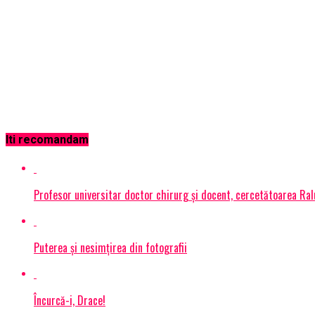
Iti recomandam
Profesor universitar doctor chirurg şi docent, cercetătoarea Ra
Puterea și nesimțirea din fotografii
Încurcă-i, Drace!