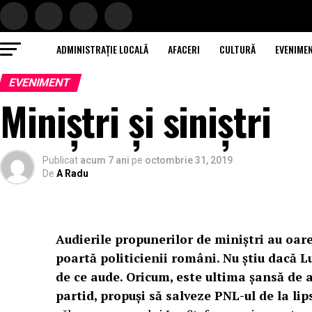
ADMINISTRAȚIE LOCALĂ
AFACERI
CULTURĂ
EVENIME
EVENIMENT
Miniştri şi siniştri
Publicat
acum 7 ani
pe
octombrie 31, 2019
De
A Radu
Audierile propunerilor de miniştri au oar
poartă politicienii români. Nu ştiu dacă L
de ce aude. Oricum, este ultima şansă de af
partid, propuşi să salveze PNL-ul de la lip