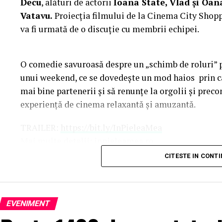
Decu
, alături de actorii
Ioana State, Vlad și Oan
Vatavu.
Proiecția filmului de la Cinema City Shoppi
va fi urmată de o discuție cu membrii echipei.
O comedie savuroasă despre un „schimb de roluri” pe
unui weekend, ce se dovedește un mod haios prin ca
mai bine partenerii și să renunțe la orgolii și precon
experiență de cinema relaxantă și amuzantă.
TRAILER:
https://bit.ly/InPieleaMea
Mai multe detalii:
inpieleamea.ro
CITESTE IN CONT
Reprezentativă pentru modul în care majoritatea tine
comedia „În pielea mea” îi reunește în distribuție 
Costache, Oana Gherman, Vlad Gherman, Azal
EVENIMENT
Gabriel Vatavu, alături de Ioana Ginghină, Mi