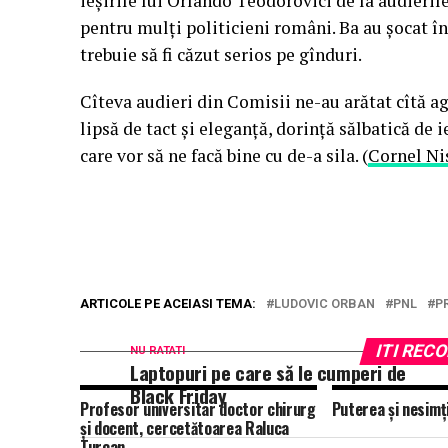
ieşirile lui Orlando Teodorovici de la audieril
pentru mulţi politicieni români. Ba au şocat în
trebuie să fi căzut serios pe gînduri.
Cîteva audieri din Comisii ne-au arătat cîtă agr
lipsă de tact şi eleganţă, dorinţă sălbatică de i
care vor să ne facă bine cu de-a sila. (
Cornel Ni
ARTICOLE PE ACEIASI TEMA:
LUDOVIC ORBAN
PNL
P
ITI RE
NU RATATI
Laptopuri pe care să le cumperi de
Black Friday
Profesor universitar doctor chirurg
Puterea și nesimți
şi docent, cercetătoarea Raluca
Turcan