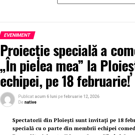
EVENIMENT
Proiecție specială a come
„În pielea mea” la Ploieș
echipei, pe 18 februarie!
Publicat
acum 6 luni
pe
februarie 12, 2026
De
native
Spectatorii din Ploiești sunt invitați pe 18 febr
specială cu o parte din membrii echipei comed