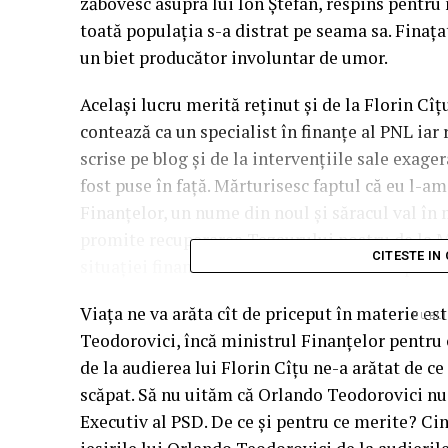
zăbovesc asupra lui Ion Ștefan, respins pentru 
toată populaţia s-a distrat pe seama sa. Finaţa
un biet producător involuntar de umor.
Acelaşi lucru merită reţinut şi de la Florin Cîţ
contează ca un specialist în finanţe al PNL iar
scrise pe blog şi de la intervenţiile sale exage
fost puse în faţă. Mărturisesc faptul că eu l-a
Finanţelor, un nume din noul şi săracul val în
promite recuperarea Tezaurului nostru de la Mo
CITESTE IN
situaţiei financiare din România mi s-au părut
Viaţa ne va arăta cît de priceput în materie es
PUBLI
Teodorovici, încă ministrul Finanţelor pentru c
de la audierea lui Florin Cîţu ne-a arătat de c
scăpat. Să nu uităm că Orlando Teodorovici nu 
Executiv al PSD. De ce şi pentru ce merite? Cin