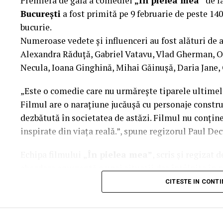
Premiera de gală a comediei
„În pielea mea”
de l
Co-finanțatori:
C&C HOUSE RESIDENCE, S&I BE
București
a fost primită pe 9 februarie de peste 140
FREON
bucurie.
Sponsori
Numeroase vedete și influenceri au fost alături de 
: CLINICA RMN TINERETULUI; CLINIC
PALACE; ȘERBAN & ASOCIAȚII; ESTEEM BODY SC
Alexandra Răduță, Gabriel Vatavu, Vlad Gherman, 
MERLIN’S; DOWNTOWN FITNESS MATEI BASARA
Necula, Ioana Ginghină, Mihai Găinușă, Daria Jane,
PESCAR; UNIVERSITATEA DE ȘTIINȚE AGRONOMI
„Este o comedie care nu urmărește tiparele ultimelo
BUCUREȘTI
Filmul are o narațiune jucăușă cu personaje construi
Parteneri
dezbătută în societatea de astăzi. Filmul nu conține 
: AUTO ITALIA IMPEX SRL; KGM BUCU
RESORT – JURILOVCA; SCEMTOVICI & BENOWITZ
inspirate din viața reală.”, spune regizorul Paul Dec
ALCHEMICO.
Echipa filmului
„În pielea mea”
, scris și regizat
Partener social
abordare amuzantă a unei situații des întâlnite în m
: Asociația „România Zâmbește”.
mai greu/ mai ușor. În urma unei provocări pe care p
CITESTE IN CONT
Distribuitor:
T.R.I.B.E. Films
.
sfârșit, după multe peripeții, într-un weekend, pers
www.facebook.com/TribeFilms.ro
–
www.instagram.
despre relațiile lor, lăsând deoparte presupunerile, 
încerca să comunice mai bine între ei.