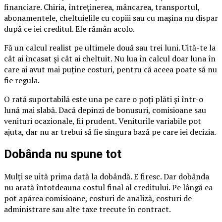
financiare. Chiria, întreținerea, mâncarea, transportul,
abonamentele, cheltuielile cu copiii sau cu mașina nu dispar
după ce iei creditul. Ele rămân acolo.
Fă un calcul realist pe ultimele două sau trei luni. Uită-te la
cât ai încasat și cât ai cheltuit. Nu lua în calcul doar luna în
care ai avut mai puține costuri, pentru că aceea poate să nu
fie regula.
O rată suportabilă este una pe care o poți plăti și într-o
lună mai slabă. Dacă depinzi de bonusuri, comisioane sau
venituri ocazionale, fii prudent. Veniturile variabile pot
ajuta, dar nu ar trebui să fie singura bază pe care iei decizia.
Dobânda nu spune tot
Mulți se uită prima dată la dobândă. E firesc. Dar dobânda
nu arată întotdeauna costul final al creditului. Pe lângă ea
pot apărea comisioane, costuri de analiză, costuri de
administrare sau alte taxe trecute în contract.