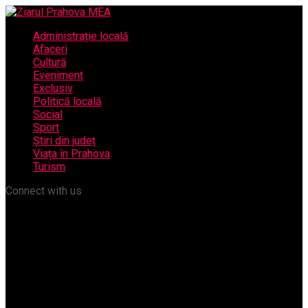
Administrație locală
Afaceri
Cultură
Eveniment
Exclusiv
Politică locală
Social
Sport
Știri din județ
Viața în Prahova
Turism
Connect with us