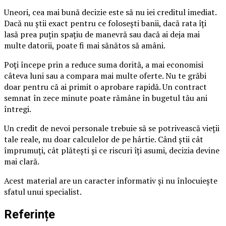
Uneori, cea mai bună decizie este să nu iei creditul imediat.
Dacă nu știi exact pentru ce folosești banii, dacă rata îți
lasă prea puțin spațiu de manevră sau dacă ai deja mai
multe datorii, poate fi mai sănătos să amâni.
Poți începe prin a reduce suma dorită, a mai economisi
câteva luni sau a compara mai multe oferte. Nu te grăbi
doar pentru că ai primit o aprobare rapidă. Un contract
semnat în zece minute poate rămâne în bugetul tău ani
întregi.
Un credit de nevoi personale trebuie să se potrivească vieții
tale reale, nu doar calculelor de pe hârtie. Când știi cât
împrumuți, cât plătești și ce riscuri îți asumi, decizia devine
mai clară.
Acest material are un caracter informativ și nu înlocuiește
sfatul unui specialist.
Referințe