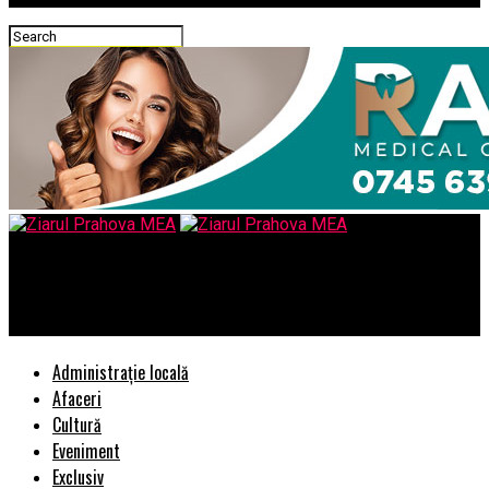
Ziarul Prahova MEA
S-a stabilit data pentru Targul Mierii 2018 de la Campina
Administrație locală
Afaceri
Cultură
Eveniment
Exclusiv