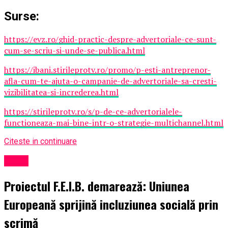
Surse:
https://evz.ro/ghid-practic-despre-advertoriale-ce-sunt-
cum-se-scriu-si-unde-se-publica.html
https://ibani.stirileprotv.ro/promo/p-esti-antreprenor-
afla-cum-te-ajuta-o-campanie-de-advertoriale-sa-cresti-
vizibilitatea-si-increderea.html
https://stirileprotv.ro/s/p-de-ce-advertorialele-
functioneaza-mai-bine-intr-o-strategie-multichannel.html
Citeste in continuare
Sport
Proiectul F.E.I.B. demarează: Uniunea
Europeană sprijină incluziunea socială prin
scrimă