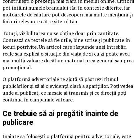
construiești o prezență mai clară în mediul online. Cititorii
pot întâlni numele brandului tău în contexte diferite, iar
motoarele de căutare pot descoperi mai multe mențiuni și
linkuri relevante către site-ul tău.
Totuși, vizibilitatea nu se obține doar prin cantitate.
Contează ca textele să fie utile, bine scrise și publicate în
locuri potrivite. Un articol care răspunde unei întrebări
reale sau explică o situație din viața de zi cu zi poate avea
mai multă valoare decât un material prea general sau prea
promoțional.
O platformă advertoriale te ajută să păstrezi ritmul
publicărilor și să ai o evidență clară a aparițiilor. Poți vedea
unde ai publicat, ce mesaje ai transmis și ce direcții poți
continua în campaniile viitoare.
Ce trebuie să ai pregătit înainte de
publicare
Înainte să folosești o platformă pentru advertoriale, este