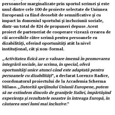
persoanelor marginalizate prin sportul scrimei și este
unul dintre cele 100 de proiecte selectate de Uniunea
Europeană ca fiind deosebit de semnificative și cu
impact în domeniul sportului și incluziunii sociale,
dintr-un total de 824 de propuneri depuse. Acest
proiect de parteneriat de cooperare vizează crearea de
căi accesibile către scrimă pentru persoanele cu
dizabilități, oferind oportunități atât la nivel
instituțional, cât și non-formal.
„
Activitatea fizică are o valoare imensă în promovarea
integrării sociale, iar scrima, în special, oferă
oportunități unice atunci când este adaptată pentru
persoanele cu dizabilități
”, a declarat Lorenzo Radice,
coordonatorul proiectului de la Accademia Scherma
Milano. „
Datorită sprijinului Uniunii Europene, putem
să ne extindem dincolo de granițele Italiei, împărtășind
experiența și rezultatele noastre în întreaga Europă, în
căutarea unei lumi mai incluzive
.”