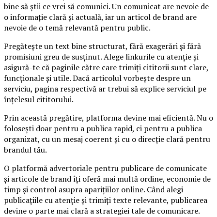
bine să știi ce vrei să comunici. Un comunicat are nevoie de
o informație clară și actuală, iar un articol de brand are
nevoie de o temă relevantă pentru public.
Pregătește un text bine structurat, fără exagerări și fără
promisiuni greu de susținut. Alege linkurile cu atenție și
asigură-te că paginile către care trimiți cititorii sunt clare,
funcționale și utile. Dacă articolul vorbește despre un
serviciu, pagina respectivă ar trebui să explice serviciul pe
înțelesul cititorului.
Prin această pregătire, platforma devine mai eficientă. Nu o
folosești doar pentru a publica rapid, ci pentru a publica
organizat, cu un mesaj coerent și cu o direcție clară pentru
brandul tău.
O platformă advertoriale pentru publicare de comunicate
și articole de brand îți oferă mai multă ordine, economie de
timp și control asupra aparițiilor online. Când alegi
publicațiile cu atenție și trimiți texte relevante, publicarea
devine o parte mai clară a strategiei tale de comunicare.