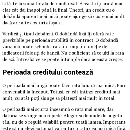
Uită-te la suma totală de rambursat. Aceasta îți arată mai
clar cât dai înapoi până la final. Uneori, un credit cu o
dobândă aparent mai mică poate ajunge să coste mai mult
dacă are alte costuri atașate.
Verifică și tipul dobânzii. O dobândă fixă îți oferă rate
previzibile pe perioada stabilită în contract. O dobândă
variabilă poate schimba rata în timp, în funcție de
indicatorii folosiți de bancă. Nu e suficient să te uiți la rata
de azi. Întreabă ce se poate întâmpla dacă aceasta crește.
Perioada creditului contează
O perioadă mai lungă poate face rata lunară mai mică. Pare
convenabil la început. Totuși, cu cât întinzi creditul mai
mult, cu atât poți ajunge să plătești mai mult în total.
O perioadă mai scurtă înseamnă o rată mai mare, dar
datoria se stinge mai repede. Alegerea depinde de bugetul
tău, nu de o regulă valabilă pentru toată lumea. Important
este să nu alegi automat varianta cu rata cea mai mică fără