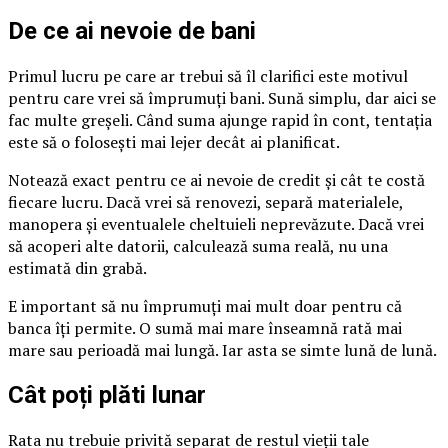
De ce ai nevoie de bani
Primul lucru pe care ar trebui să îl clarifici este motivul
pentru care vrei să împrumuți bani. Sună simplu, dar aici se
fac multe greșeli. Când suma ajunge rapid în cont, tentația
este să o folosești mai lejer decât ai planificat.
Notează exact pentru ce ai nevoie de credit și cât te costă
fiecare lucru. Dacă vrei să renovezi, separă materialele,
manopera și eventualele cheltuieli neprevăzute. Dacă vrei
să acoperi alte datorii, calculează suma reală, nu una
estimată din grabă.
E important să nu împrumuți mai mult doar pentru că
banca îți permite. O sumă mai mare înseamnă rată mai
mare sau perioadă mai lungă. Iar asta se simte lună de lună.
Cât poți plăti lunar
Rata nu trebuie privită separat de restul vieții tale