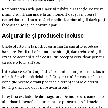
Ce se întâmplă dacă întârzii plata
Rambursarea anticipată merită privită cu atenție. Poate vei
primi o sumă mai mare la un moment dat și vei vrea să
reduci datoria. Înainte să iei creditul, e bine să știi dacă poți
face asta ușor și ce costuri apar.
Asigurările și produsele incluse
Unele oferte vin la pachet cu asigurări sau alte produse
bancare. Pot fi utile în anumite situații, dar trebuie să știi
exact ce acoperă și cât costă. Nu accepta ceva doar pentru
că pare o formalitate.
Întreabă ce se întâmplă dacă renunți la un produs inclus în
ofertă. Se schimbă dobânda? Crește rata? Se modifică alte
condiții? Aceste detalii pot face diferența între o ofertă
bună și una care doar pare avantajoasă.
Citește și excluderile din asigurare. De multe ori, oamenii se
uită doar la beneficiile prezentate pe scurt. Problemele
apar când ai nevoie de protecție și descoperi că situația ta