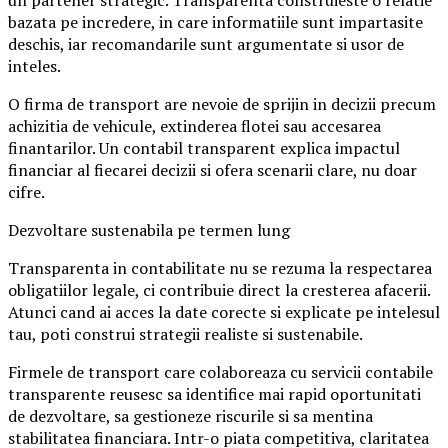
un partener strategic. Transparenta construieste o relatie
bazata pe incredere, in care informatiile sunt impartasite
deschis, iar recomandarile sunt argumentate si usor de
inteles.
O firma de transport are nevoie de sprijin in decizii precum
achizitia de vehicule, extinderea flotei sau accesarea
finantarilor. Un contabil transparent explica impactul
financiar al fiecarei decizii si ofera scenarii clare, nu doar
cifre.
Dezvoltare sustenabila pe termen lung
Transparenta in contabilitate nu se rezuma la respectarea
obligatiilor legale, ci contribuie direct la cresterea afacerii.
Atunci cand ai acces la date corecte si explicate pe intelesul
tau, poti construi strategii realiste si sustenabile.
Firmele de transport care colaboreaza cu servicii contabile
transparente reusesc sa identifice mai rapid oportunitati
de dezvoltare, sa gestioneze riscurile si sa mentina
stabilitatea financiara. Intr-o piata competitiva, claritatea