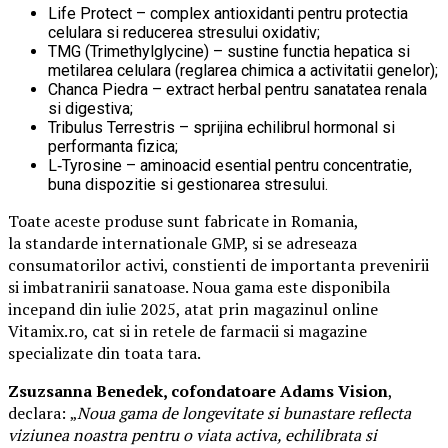
Life Protect – complex antioxidanti pentru protectia
celulara si reducerea stresului oxidativ;
TMG (Trimethylglycine) – sustine functia hepatica si
metilarea celulara (reglarea chimica a activitatii genelor);
Chanca Piedra – extract herbal pentru sanatatea renala
si digestiva;
Tribulus Terrestris – sprijina echilibrul hormonal si
performanta fizica;
L‑Tyrosine – aminoacid esential pentru concentratie,
buna dispozitie si gestionarea stresului.
Toate aceste produse sunt fabricate in Romania,
la standarde internationale GMP, si se adreseaza
consumatorilor activi, constienti de importanta prevenirii
si imbatranirii sanatoase. Noua gama este disponibila
incepand din iulie 2025, atat prin magazinul online
Vitamix.ro, cat si in retele de farmacii si magazine
specializate din toata tara.
Zsuzsanna Benedek, cofondatoare Adams Vision
,
declara:
„
Noua gama de longevitate si bunastare reflecta
viziunea noastra pentru o viata activa, echilibrata si