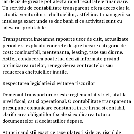
iar deciziile gresite pot afecta rapid rezultatele financiare.
Un serviciu de contabilitate transparent ofera acces clar la
situatia veniturilor si cheltuielilor, astfel incat managerii sa
inteleaga exact unde se duc banii si ce activitati sunt cu
adevarat profitabile.
Transparenta inseamna rapoarte usor de citit, actualizate
periodic si explicatii concrete despre fiecare categorie de
cost: combustibil, mentenanta, leasing, taxe sau diurne.
Astfel, conducerea poate lua decizii informate privind
optimizarea rutelor, renegocierea contractelor sau
reducerea cheltuielilor inutile.
Respectarea legislatiei si evitarea riscurilor
Domeniul transporturilor este reglementat strict, atat la
nivel fiscal, cat si operational. O contabilitate transparenta
presupune comunicare constanta intre firma si contabil,
clarificarea obligatiilor fiscale si explicarea tuturor
documentelor si declaratiilor depuse.
Atunci cand stii exact ce taxe platesti si de ce, riscul de