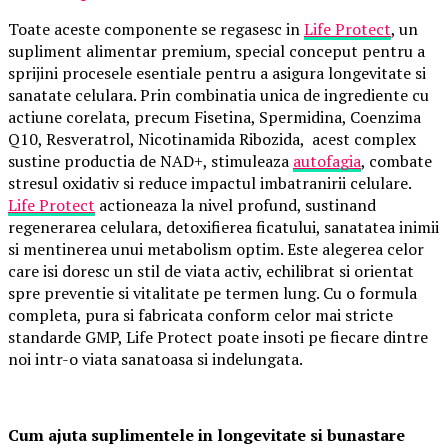
Toate aceste componente se regasesc in
Life Protect
, un
supliment alimentar premium, special conceput pentru a
sprijini procesele esentiale pentru a asigura longevitate si
sanatate celulara. Prin combinatia unica de ingrediente cu
actiune corelata, precum Fisetina, Spermidina, Coenzima
Q10, Resveratrol, Nicotinamida Ribozida, acest complex
sustine productia de NAD+, stimuleaza
autofagia
, combate
stresul oxidativ si reduce impactul imbatranirii celulare.
Life Protect
actioneaza la nivel profund, sustinand
regenerarea celulara, detoxifierea ficatului, sanatatea inimii
si mentinerea unui metabolism optim. Este alegerea celor
care isi doresc un stil de viata activ, echilibrat si orientat
spre preventie si vitalitate pe termen lung. Cu o formula
completa, pura si fabricata conform celor mai stricte
standarde GMP, Life Protect poate insoti pe fiecare dintre
noi intr-o viata sanatoasa si indelungata.
Cum ajuta suplimentele in longevitate si bunastare