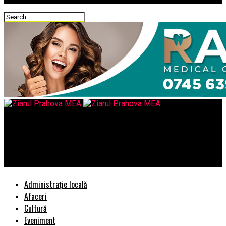
Ziarul Prahova MEA
Parchetul Laurei Kovesi a fost condamnat in instanta pentru
„incatusare excesiva”
Administrație locală
Afaceri
Cultură
Eveniment