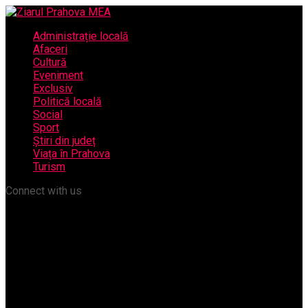
Administrație locală
Afaceri
Cultură
Eveniment
Exclusiv
Politică locală
Social
Sport
Știri din județ
Viața în Prahova
Turism
Connect with us