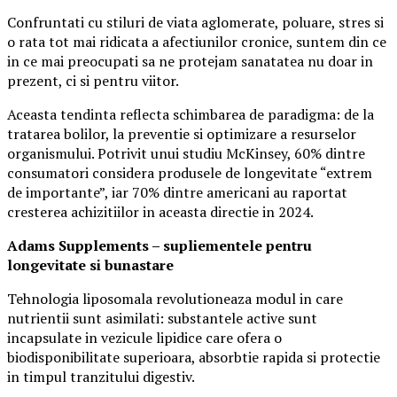
Confruntati cu stiluri de viata aglomerate, poluare, stres si
o rata tot mai ridicata a afectiunilor cronice, suntem din ce
in ce mai preocupati sa ne protejam sanatatea nu doar in
prezent, ci si pentru viitor.
Aceasta tendinta reflecta schimbarea de paradigma: de la
tratarea bolilor, la preventie si optimizare a resurselor
organismului. Potrivit unui studiu McKinsey, 60% dintre
consumatori considera produsele de longevitate “extrem
de importante”, iar 70% dintre americani au raportat
cresterea achizitiilor in aceasta directie in 2024.
Adams Supplements –
supliementele
pentru
longevitate si bunastare
Tehnologia liposomala revolutioneaza modul in care
nutrientii sunt asimilati: substantele active sunt
incapsulate in vezicule lipidice care ofera o
biodisponibilitate superioara, absorbtie rapida si protectie
in timpul tranzitului digestiv.