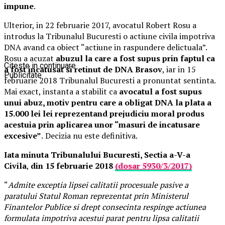
impune
.
Ulterior, in 22 februarie 2017, avocatul Robert Rosu a
introdus la Tribunalul Bucuresti o actiune civila impotriva
DNA avand ca obiect “actiune in raspundere delictuala”.
Rosu a acuzat
abuzul la care a fost supus prin faptul ca
Citeste in continuare
a fost incatusat si retinut de DNA Brasov
, iar in 15
Publicitate
februarie 2018 Tribunalul Bucuresti a pronuntat sentinta.
Mai exact, instanta a stabilit ca
avocatul a fost supus
unui abuz, motiv pentru care a obligat DNA la plata a
15.000 lei lei reprezentand prejudiciu moral produs
acestuia prin aplicarea unor “masuri de incatusare
excesive”
.
Decizia nu este definitiva.
Iata minuta Tribunalului Bucuresti, Sectia a-V-a
Civila
,
din 15 februarie 2018
(dosar
5930/3/2017)
“
Admite exceptia lipsei calitatii procesuale pasive a
paratului Statul Roman reprezentat prin Ministerul
Finantelor Publice si drept consecinta respinge actiunea
formulata impotriva acestui parat pentru lipsa calitatii