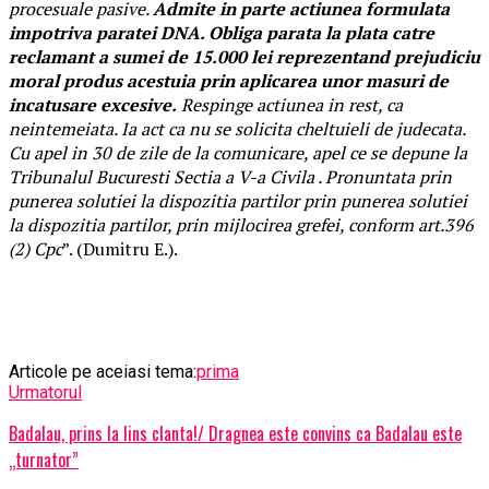
procesuale pasive.
Admite in parte actiunea formulata
impotriva paratei DNA. Obliga parata la plata catre
reclamant a sumei de 15.000 lei reprezentand prejudiciu
moral produs acestuia prin aplicarea unor masuri de
incatusare excesive.
Respinge actiunea in rest, ca
neintemeiata. Ia act ca nu se solicita cheltuieli de judecata.
Cu apel in 30 de zile de la comunicare, apel ce se depune la
Tribunalul Bucuresti Sectia a V-a Civila . Pronuntata prin
punerea solutiei la dispozitia partilor prin punerea solutiei
la dispozitia partilor, prin mijlocirea grefei, conform art.396
(2) Cpc
”. (Dumitru E.).
Articole pe aceiasi tema:
prima
Urmatorul
Badalau, prins la lins clanta!/ Dragnea este convins ca Badalau este
„turnator”