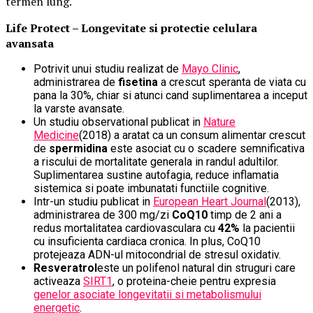
termen lung.
Life Protect – Longevitate si protectie celulara
avansata
Potrivit unui studiu realizat de
Mayo Clinic
,
administrarea de
fisetina
a crescut speranta de viata cu
pana la 30%, chiar si atunci cand suplimentarea a inceput
la varste avansate.
Un studiu observational publicat in
Nature
Medicine
(2018) a aratat ca un consum alimentar crescut
de
spermidina
este asociat cu o scadere semnificativa
a riscului de mortalitate generala in randul adultilor.
Suplimentarea sustine autofagia, reduce inflamatia
sistemica si poate imbunatati functiile cognitive.
Intr-un studiu publicat in
European Heart Journal
(2013),
administrarea de 300 mg/zi
CoQ10
timp de 2 ani a
redus mortalitatea cardiovasculara cu
42%
la pacientii
cu insuficienta cardiaca cronica. In plus, CoQ10
protejeaza ADN-ul mitocondrial de stresul oxidativ.
Resveratrol
este un polifenol natural din struguri care
activeaza
SIRT1
, o proteina-cheie pentru expresia
genelor asociate longevitatii si metabolismului
energetic
.