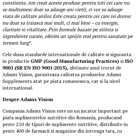
constienta. Am creat aceste produse pentru toti cei care nu
se multumesc doar sa adauge ani vietii, ci vor sa adauge
viata de calitate anilor. Este creata pentru cei care isi doresc
nu doar sa traiasca mai mult, ci mai bine – cu energie,
claritate si vitalitate. Prin formule bazate pe stiinta si
ingrediente curate, oferim un sprijin real pentru sanatate pe
termen lung
”.
Cele doua standarde internationale de calitate si siguranta
in productie
GMP (Good Manufacturing Practices)
si
ISO
9001 (SR EN ISO 9001:2015),
obtinute anul trecut de
Adams Vision, garanteaza calitatea produselor Adams
Supplements atat pe piata romaneasca, cat si la nivel
international.
Despre Adams Vision
Compania Adams Vision este un un jucator important pe
piata suplimentelor nutritive din Romania, producand
peste 250 de tipuri de suplimente nutritive, distribuite in
peste 400 de farmacii si magazine din intreaga tara, cu