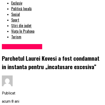
Exclusiv
Politică locală
Social
Sport
Știri din județ
Viața în Prahova
Turism
Administrație locală
Parchetul Laurei Kovesi a fost condamnat
in instanta pentru „incatusare excesiva”
Publicat
acum 8 ani