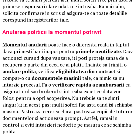
primesc raspunsuri clare odata ce intreaba. Ramai calm,
solicita confirmare in scris si asigura-te ca toate detaliile
corespund inregistrarilor tale.
Anularea politicii la momentul potrivit
Momentul anularii
poate face o diferenta reala in faptul
daca primesti bani inapoi pentru
primele neutilizate
. Daca
actionezi curand dupa vanzare, iti poti proteja sansa de a
recupera o parte din ceea ce ai platit. Inainte sa trimiti o
anulare polita
, verifica
eligibilitatea din contract
si
compar-o cu
documentele masinii
tale, ca nimic sa nu
intarzie procesul. Fa o
verificare rapida a rambursarii
cu
asiguratorul sau brokerul si intreaba exact ce data vor
folosi pentru a opri acoperirea. Nu trebuie sa te simti
singur(a) in acest pas; multi soferi fac asta cand isi schimba
masina. Pastreaza cererea clara, pastreaza copii ale tuturor
documentelor si actioneaza prompt. Astfel, ramai in
control si eviti intarzieri nedorite pe masura ce se schimba
polita.