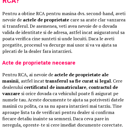
RCA?
Pentru a obtine RCA pentru masina dvs. second-hand, aveti
nevoie de
actele de proprietate
care sa arate clar vanzarea
si transferul. De asemenea, veti avea nevoie de o dovada
valida de identitate si de adresa, astfel incat asiguratorul sa
poata verifica cine sunteti si unde locuiti. Daca le aveti
pregatite, procesul va decurge mai usor si va va ajuta sa
plecati de la dealer fara intarzieri.
Acte de proprietate necesare
Pentru RCA, ai nevoie de
actele de proprietate ale
masinii
, astfel incat
transferul sa fie curat si legal
. Cere
dealerului
certificatul de inmatriculare
,
contractul de
vanzare
si orice dovada ca vehiculul poate fi asigurat pe
numele tau. Aceste documente te ajuta sa potrivesti datele
masinii cu polita, ca sa nu apara intarzieri mai tarziu. Tine
aproape lista ta de verificari pentru dealer si confirma
fiecare detaliu inainte sa semnezi. Daca ceva pare in
neregula, opreste-te si cere imediat documente corectate.