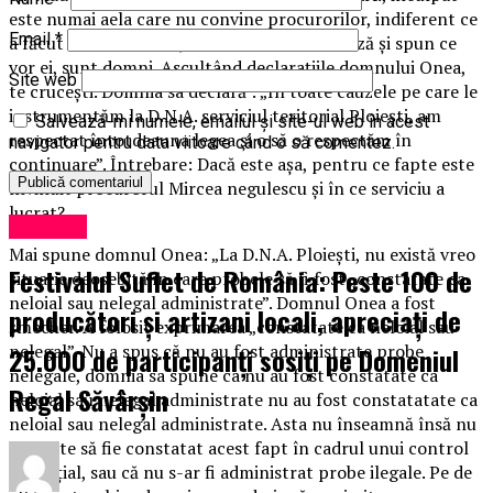
este numai aela care nu convine procurorilor, indiferent ce
Email
*
a făcut sau nu a făcut, iar cei care colaborează și spun ce
vor ei, sunt domni. Ascultând declarațiile domnului Onea,
Site web
te crucești. Domnia sa declară : „În toate cauzele pe care le
instrumentăm la D.N.A. serviciul teritorial Ploiești, am
Salvează-mi numele, emailul și site-ul web în acest
respectat întotdeauna legea și o să o respectăm în
navigator pentru data viitoare când o să comentez.
continuare”. Întrebare: Dacă este aşa, pentru ce fapte este
învinuit procurorul Mircea negulescu și în ce serviciu a
lucrat?
Exclusiv
Mai spune domnul Onea: „La D.N.A. Ploiești, nu există vreo
Festivalul Suflet de România: Peste 100 de
situație deosebită în care probele să fi fost „constatate ca
neloial sau nelegal administrate”. Domnul Onea a fost
producători și artizani locali, apreciați de
șmecher. A folosit exprimarea „constatate ca neloial sau
nelegal”. Nu a spus că nu au fost administrate probe
25.000 de participanți sosiți pe Domeniul
nelegale, domnia sa spune ca nu au fost constatate ca
Regal Săvârșin
neloial sau nelegal administrate nu au fost constatatate ca
neloial sau nelegal administrate. Asta nu înseamnă însă nu
se poate să fie constatat acest fapt în cadrul unui control
imparțial, sau că nu s-ar fi administrat probe ilegale. Pe de