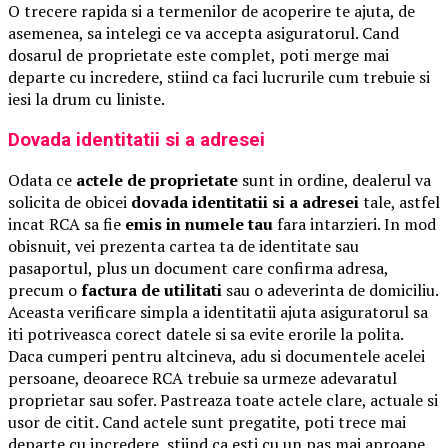
O trecere rapida si a termenilor de acoperire te ajuta, de
asemenea, sa intelegi ce va accepta asiguratorul. Cand
dosarul de proprietate este complet, poti merge mai
departe cu incredere, stiind ca faci lucrurile cum trebuie si
iesi la drum cu liniste.
Dovada identitatii si a adresei
Odata ce
actele de proprietate
sunt in ordine, dealerul va
solicita de obicei
dovada identitatii si a adresei
tale, astfel
incat RCA sa fie
emis in numele tau
fara intarzieri. In mod
obisnuit, vei prezenta cartea ta de identitate sau
pasaportul, plus un document care confirma adresa,
precum o
factura de utilitati
sau o adeverinta de domiciliu.
Aceasta verificare simpla a identitatii ajuta asiguratorul sa
iti potriveasca corect datele si sa evite erorile la polita.
Daca cumperi pentru altcineva, adu si documentele acelei
persoane, deoarece RCA trebuie sa urmeze adevaratul
proprietar sau sofer. Pastreaza toate actele clare, actuale si
usor de citit. Cand actele sunt pregatite, poti trece mai
departe cu incredere, stiind ca esti cu un pas mai aproape