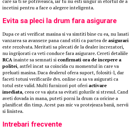
care sa ti se potriveasca, iar tu nu esti singur in efortul de a
incetini pentru a face o alegere inteligenta.
Evita sa pleci la drum fara asigurare
Dupa ce ati verificat masina si va simtiti bine cu ea, nu lasati
vanzarea sa avanseze pana cand stiti ca partea de
asigurari
este rezolvata. Meritati sa plecati de la dealer increzatori,
nu ingrijorati ca veti conduce fara asigurare. Cereti detaliile
RCA
inainte sa semnati si
confirmati ora de incepere a
politei
, astfel incat sa coincida cu momentul in care va
preluati masina. Daca dealerul ofera suport, folositi-l, dar
faceti totusi verificarile dvs. online ca sa va asigurati ca
totul este valid. Multi furnizori pot oferi
activare
imediata
, ceea ce va ajuta sa evitati golurile si stresul. Cand
aveti dovada in mana, puteti porni la drum ca oricine a
planificat din timp. Acest pas mic va protejeaza banii, nervii
si linistea.
Intrebari frecvente