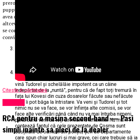
prerogative din spinarea președintelui (care este un bun
puppy și dă frumos din coadă în fața Germaniei). Dacă mai
avea cineva dubii că marea Uniune Europeană nu este nimic
altceva decât o dictatură fără principii și fără de lege, care
se conduce după interese și simpatii personale,se poate
convinge acuma.
Atitudinea președintelui, care sunt sigur că își va
prelungi șederea în Tenerife pentru a nu fi nevoit să ia
atitudine sau să răspundă în fața lumii pentru actele
doamnei Kovesi și ale D.N.A.;
Lașitatea și trădarea conducerii P.S.D., a celor care spun
că guvernează țara, a Parlamentului, care așteaptă să
vină Tudorel și schelălăie impotent ca un câine
îndepărtat de la „nuntă”, pentru că de fapt toți tremură în
Citeste in continuare
fața lui Kovesi din cuza dosarelor făcute sau nefăcute
care îi pot băga la întristare. Va veni și Tudorel și tot
Exclusiv
nimic nu se va face, se vor înființa alte comisii, se vor
face alte verificări până când nu va mai întreba nimeni,
RCA pentru o masina second-hand — Pasi
până când vom da toți din mâini a lehamite. Nu mai
contează faptul că cele prezentate de Cosma sunt
simpli inainte sa pleci de la dealer
susținute de oameni din poliție, șefi de departamente
care spun chiar lucruri și mai grave, cei care trebuie să ia