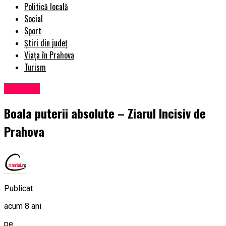
Politică locală
Social
Sport
Știri din județ
Viața în Prahova
Turism
Exclusiv
Boala puterii absolute – Ziarul Incisiv de
Prahova
Publicat
acum 8 ani
pe