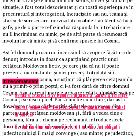
încercat să afișeze mina unui om serios, sincer și stăpân pe
situație, a fost total dezorientat și cu toată experiența sa în
procuratură și interogatorii, încrucișate sau nu, teama și
starea de surescitare, nervozitate vizibile l-au făcut să facă
gafe, pe de o parte refuzând să răspundă la întrebări care
nu îl incriminau cu nimic, pe de altă parte să recunoască
involuntar că minte și să confirme spusele lui Cosma.
Astfel domnul procuror, încercând să acopere făcătura de
denunț introdus în dosar ca aparținând practic unui
cetățean Moldovean fictiv, pe care știa că nu îl poate
prezenta nici instanței și nici presei și totodată sî îl
incrimineze pe Cosma, a susținut că plângerea cetățeanului
Iti recomandam
nu a primit-o prim poștă, ci i-a fost dată de către domnul
Cosma. Așa a crezut marele procuror că îl culpabilizează pe
Randare Exterioară vs Randare Interioară: Care e Diferența?
Cosma și se disculpă el. Păi să îmi fie cu iertare, dar asta
dovedește că știa că depoziția și listele nu veneau din
Acuzat pe nedrept? Testul poligraf îţi poate deveni un aliat
partea unui cetățean moldovean și , fără a vedea cine e
important
persoana, fără a-l chema pe reclamant introduce acele
Gardul din aluminiu care îți oferă timp liber, nu obligații
documente în dosar, le susține ca probe în fața
judecătorului și îl mai și convinge ( sau minte) pe judecător,