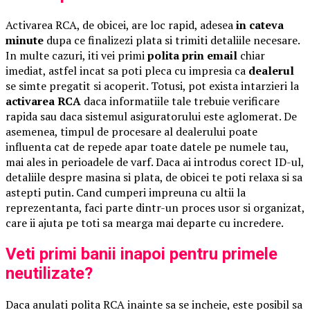
Activarea RCA, de obicei, are loc rapid, adesea
in cateva
minute
dupa ce finalizezi plata si trimiti detaliile necesare.
In multe cazuri, iti vei primi
polita prin email
chiar
imediat, astfel incat sa poti pleca cu impresia ca
dealerul
se simte pregatit si acoperit. Totusi, pot exista intarzieri la
activarea RCA
daca informatiile tale trebuie verificare
rapida sau daca sistemul asiguratorului este aglomerat. De
asemenea, timpul de procesare al dealerului poate
influenta cat de repede apar toate datele pe numele tau,
mai ales in perioadele de varf. Daca ai introdus corect ID-ul,
detaliile despre masina si plata, de obicei te poti relaxa si sa
astepti putin. Cand cumperi impreuna cu altii la
reprezentanta, faci parte dintr-un proces usor si organizat,
care ii ajuta pe toti sa mearga mai departe cu incredere.
Veti primi banii inapoi pentru primele
neutilizate?
Daca anulati polita RCA inainte sa se incheie, este posibil sa