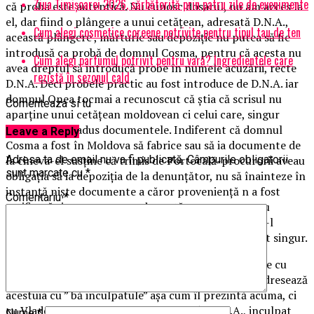
Ziua Timișoarei 2026, sărbătorită prin patru zile de evenimente
că proba este autentică. Nu cunosc dosarul, nu am acces la
el, dar fiind o plângere a unui cetățean, adresată D.N.A.,
Cum alegi cosmetice coreene potrivite pentru tipul tau de ten
această plângere , mărturie sau depoziție nu putea să fie
introdusă ca probă de domnul Cosma, pentru că acesta nu
Cum alegi parfumul potrivit pentru vară? Ingredientele care
avea dreptul să introducă probe în numele acuzării, recte
rezistă în sezonul cald
D.N.A. Deci probele practic au fost introduce de D.N.A. iar
domnul Onea tocmai a recunoscut că știa că scrisul nu
Comenteaza si tu
aparține unui cetățean moldovean ci celui care, singur
recunoaște, a adus documentele. Indiferent că domnul
Leave a Reply
Cosma a fost în Moldova să fabrice sau să ia documente de
la cineva-el susține că trimis de Portocală-procurorii aveau
Adresa ta de email nu va fi publicată.
Câmpurile obligatorii
sunt marcate cu
*
obligația să ia depoziția de la denunțător, nu să înainteze în
instanță niște documente a căror proveniență n a fost
Comentariu
*
verificată și un martor sau denunțător cu care nu au
discutat. Chiar și numai asta este suficient pentru a-l
incrimina pe domnul Onea și practice s-a incriminat singur.
Ce mai este interesant este că în discuțiile telefonice cu
domnul Cosma, nici Portocală și nici Onea nu I se adresează
acestuia cu ” bă inculpatule” așa cum îl prezintă acuma, ci
cu Vlade, Vlăduț, prietene. Rezultă că în D.N.A., inculpat
Nume
*