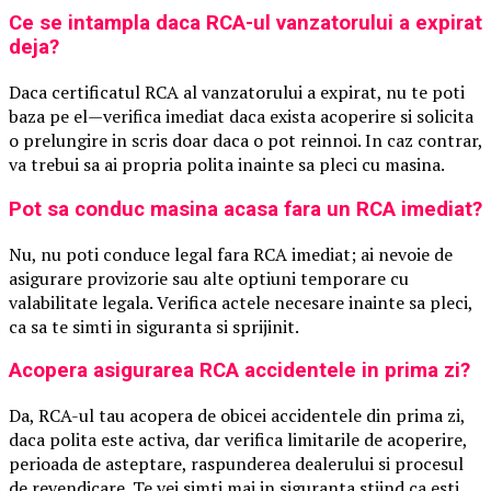
Ce se intampla daca RCA-ul vanzatorului a expirat
deja?
Daca certificatul RCA al vanzatorului a expirat, nu te poti
baza pe el—verifica imediat daca exista acoperire si solicita
o prelungire in scris doar daca o pot reinnoi. In caz contrar,
va trebui sa ai propria polita inainte sa pleci cu masina.
Pot sa conduc masina acasa fara un RCA imediat?
Nu, nu poti conduce legal fara RCA imediat; ai nevoie de
asigurare provizorie sau alte optiuni temporare cu
valabilitate legala. Verifica actele necesare inainte sa pleci,
ca sa te simti in siguranta si sprijinit.
Acopera asigurarea RCA accidentele in prima zi?
Da, RCA-ul tau acopera de obicei accidentele din prima zi,
daca polita este activa, dar verifica limitarile de acoperire,
perioada de asteptare, raspunderea dealerului si procesul
de revendicare. Te vei simti mai in siguranta stiind ca esti