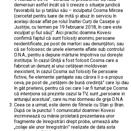
demersuri astfel încât să îi creeze o situație juridică
favorabilă lui și tatălui său – inculpatul Cosma Mircea
(cercetat pentru luare de mită și abuz în serviciu în
același dosar aflat pe rolul Înaltei Curți de Casație și
Justiție, cu termen pe 19 februarie 2018, în care este
inculpat și fiul său)”. Aici practic doamna Kovesi
confirmă faptul că sunt folosiți anonimi, persoane
neidentificate, pe post de martori sau denunțători, sau
că se folosesc de unele elemente aflate sub controlul
D.N.A., pentru a depune mărturie împotriva cui dorește
instituția. În cazul Ghiță a fost folosit Cosma care a
fabricat un denunț al unui cetățean moldovean
inexistent, în cazul Cosma sut folosiți fie persoane
fictive, fie elemente șantajate sau cărora li s-a propus
ceva, pe post de „cetățeni de bună credință” care își dau
în gât prietenii, pentru că cei care l-ar fi turnat pe Cosma
că intenționa să prezinte cazul la TV, sunt „persoane in
anturajul acestuia”, care nu mai dormeau de grija D.N.A.
Ceea ce a urmat, este demn de filmele cu Stan și Bran.
După ce la punctul 1 comunicatul doamnei Kovesi
incriminează cu mânie proletară prezentarea unor
fragmente de înregistrări drept probe, urmează alte
„colaje ale unor înregistrări” realizate de data asta