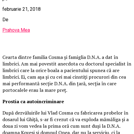
februarie 21, 2018
De
Prahova Mea
Cearta dintre familia Cosma și famiglia D.N.A. a dat în
limbrici. Am mai povestit anecdota cu doctorul specialist în
limbrici care la orice boala a pacientului spunea că are
limbrici. Ei, cam așa și cu cei mai cinstiți procurori din cea
mai performantă secție D.N.A. din țară, secția în care
portocalele erau la mare preț.
Prostia ca autoincriminare
După dezvăluirile lui Vlad Cosma cu fabricarea probelor în
dosarul lui Ghiță, s-ar fi crezut că va exploda mămăliga și a
doua zi vom vedea la prima oră cum sunt duși la D.N.A.
doamna Kovesi și domnul Onea, dar nu la serviciu, ci la