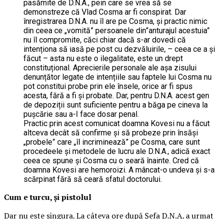
pasămite de D.N.A., pein care se vrea să se
demonstreze că Vlad Cosma ar fi conspirat. Dar
înregistrarea D.N.A. nu îl are pe Cosma, și practic nimic
din ceea ce „vomită” persoanele din”anturajul acestuia”
nu îl compromite, căci chiar dacă s-ar dovedi că
intenționa să iasă pe post cu dezvăluirile, – ceea ce a şi
făcut – asta nu este o ilegalitate, este un drept
constituțional. Aprecierile personale ale așa zisului
denunțător legate de intențiile sau faptele lui Cosma nu
pot constitui probe prin ele însele, orice ar fi spus
acesta, fără a fi și probate. Dar, pentru D.N.A. acest gen
de depoziții sunt suficiente pentru a băga pe cineva la
pușcărie sau a-I face dosar penal.
Practic prin acest comunicat doamna Kovesi nu a făcut
altceva decât să confirme și să probeze prin însăși
„probele” care „îl incriminează” pe Cosma, care sunt
procedeele și metodele de lucru ale D.N.A., adică exact
ceea ce spune și Cosma cu o seară înainte. Cred că
doamna Kovesi are hemoroizi. A mâncat-o undeva și s-a
scărpinat fără să ceară sfatul doctorului.
Cum e turcu, și pistolul
Dar nu este singura. La câteva ore după Șefa D.N.A. a urmat