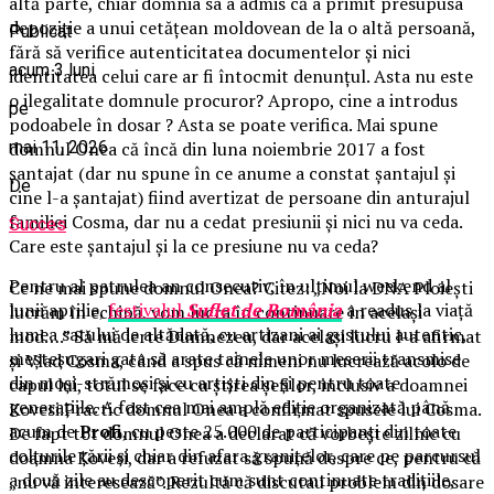
altă parte, chiar domnia sa a admis că a primit presupusa
depoziție a unui cetățean moldovean de la o altă persoană,
Publicat
fără să verifice autenticitatea documentelor și nici
acum 3 luni
identitatea celui care ar fi întocmit denunțul. Asta nu este
o ilegalitate domnule procuror? Apropo, cine a introdus
pe
podoabele în dosar ? Asta se poate verifica. Mai spune
mai 11, 2026
domnul Onea că încă din luna noiembrie 2017 a fost
șantajat (dar nu spune în ce anume a constat șantajul și
De
cine l-a șantajat) fiind avertizat de persoane din anturajul
familiei Cosma, dar nu a cedat presiunii și nici nu va ceda.
Succes
Care este șantajul și la ce presiune nu va ceda?
Pentru al patrulea an consecutiv, în ultimul weekend al
Ce ne mai spune domnul Onea? Citez: „Noi la DNA Ploiești
lunii aprilie,
festivalul
Suflet de România
a readus la viață
lucrăm în echipă, vom lucra în continuare în același
lumea satului de altădată, cu artizani ai gustului autentic,
mod….” Să mă ierte Dumnezeu, dar același lucru l-a afirmat
meșteșugari gata să arate tainele unor meserii transmise
și Vlad Cosma, când a spus că nimeni nu lucrează acolo de
din moși-strămoși și cu artiști din și pentru toate
capul lui, totul se face cu știrea șefilor, inclusiv a doamnei
generațiile. A fost cea mai amplă ediție organizată până
Kovesi.Practic domnul Onea a confirmat spusele lui Cosma.
acum de
Profi
, cu peste 25.000 de participanți din toate
De fapt tot domnul Onea a declarat că vorbește zilnic cu
colțurile țării și chiar din afara granițelor, care pe parcursul
doamna Kovesi, dar a refuzat să spună despre ce, pentru că
a două zile au descoperit cum sunt continuate tradițiile,
„nu vă interesează”. Rezultă că discutau problem din dosare