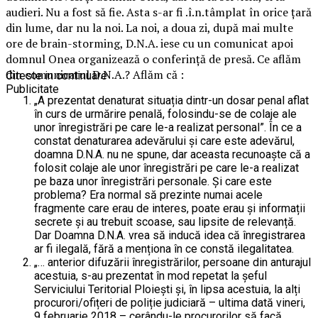
audieri. Nu a fost să fie. Asta s-ar fi .î.n.tâmplat în orice țară
din lume, dar nu la noi. La noi, a doua zi, după mai multe
ore de brain-storming, D.N.A. iese cu un comunicat apoi
domnul Onea organizează o conferință de presă. Ce aflăm
din comunicatul D.N.A.? Aflăm că :
Citeste in continuare
Publicitate
„A prezentat denaturat situația dintr-un dosar penal aflat
în curs de urmărire penală, folosindu-se de colaje ale
unor înregistrări pe care le-a realizat personal”. În ce a
constat denaturarea adevărului și care este adevărul,
doamna D.N.A. nu ne spune, dar aceasta recunoaște că a
folosit colaje ale unor înregistrări pe care le-a realizat
pe baza unor înregistrări personale. Și care este
problema? Era normal să prezinte numai acele
fragmente care erau de interes, poate erau și informații
secrete și au trebuit scoase, sau lipsite de relevanță.
Dar Doamna D.N.A. vrea să inducă idea că înregistrarea
ar fi ilegală, fără a menționa în ce constă ilegalitatea.
„… anterior difuzării înregistrărilor, persoane din anturajul
acestuia, s-au prezentat în mod repetat la șeful
Serviciului Teritorial Ploiești și, în lipsa acestuia, la alți
procurori/ofițeri de poliție judiciară – ultima dată vineri,
9 februarie 2018 – cerându-le procurorilor să facă