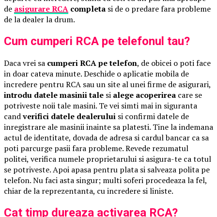
de
asigurare RCA
completa
si de o predare fara probleme
de la dealer la drum.
Cum cumperi RCA pe telefonul tau?
Daca vrei sa
cumperi RCA pe telefon
, de obicei o poti face
in doar cateva minute. Deschide o aplicatie mobila de
incredere pentru RCA sau un site al unei firme de asigurari,
introdu datele masinii tale
si
alege acoperirea
care se
potriveste noii tale masini. Te vei simti mai in siguranta
cand
verifici datele dealerului
si confirmi datele de
inregistrare ale masinii inainte sa platesti. Tine la indemana
actul de identitate, dovada de adresa si cardul bancar ca sa
poti parcurge pasii fara probleme. Revede rezumatul
politei, verifica numele proprietarului si asigura-te ca totul
se potriveste. Apoi apasa pentru plata si salveaza polita pe
telefon. Nu faci asta singur; multi soferi procedeaza la fel,
chiar de la reprezentanta, cu incredere si liniste.
Cat timp dureaza activarea RCA?