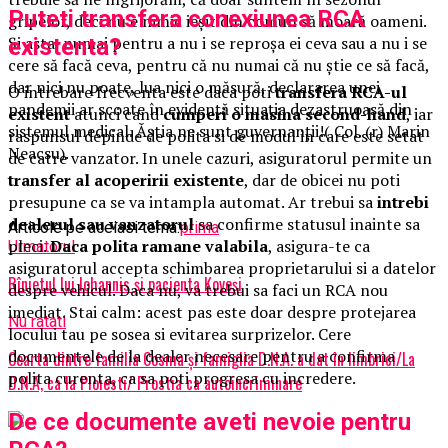
Puteti transfera conexiunea RCA
gripelor, deci nu e nimic ieșit din comun să moară oameni.
Și asta, numai pentru a nu i se reproșa ei ceva sau a nu i se
existenta?
cere să facă ceva, pentru că nu numai că nu știe ce să facă,
dar nici nu poate, lua nici o măsură, declararea unei
O intrebare frecventa este daca poti
transfera RCA-ul
pandemii ar scoate în evidență situația dezastruoasă din
existent
atunci cand
cumperi o masina second-hand
, iar
sistemul medical. Ăștia ne sunt guvernanții!( Col. (r) Marin
raspunsul depinde de polita si de modul in care este setat
Neacsu).
de catre vanzator. In unele cazuri, asiguratorul permite un
transfer al acoperirii existente
, dar de obicei nu poti
presupune ca se va intampla automat. Ar trebui sa
intrebi
dealerul sau vanzatorul
sa confirme statusul inainte sa
Articole pe aceiasi tema:
prima
pleci.
Daca polita ramane valabila
, asigura-te ca
Urmatorul
asiguratorul accepta schimbarea proprietarului si a datelor
Rînjetul lui Iohannis şi pacienta Koveşi
despre vehicul. Daca nu, va trebui sa faci un RCA nou
imediat. Stai calm: acest pas este doar despre protejarea
Nu ratati
locului tau pe sosea si evitarea surprizelor. Cere
documentele de la dealer necesare pentru a confirma
Cearta dintre familia Cosma și famiglia D.N.A. a dat în limbrici/La
polita curenta, ca sa poti progresa cu incredere.
D.N.A, ca la Ploiesti/ Prostia ca autoincriminare
De ce documente aveti nevoie pentru