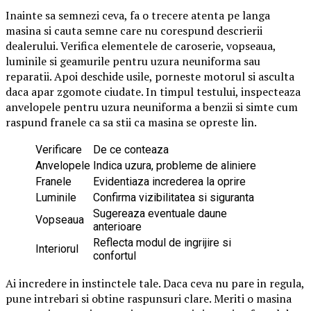
Inainte sa semnezi ceva, fa o trecere atenta pe langa
masina si cauta semne care nu corespund descrierii
dealerului. Verifica elementele de caroserie, vopseaua,
luminile si geamurile pentru uzura neuniforma sau
reparatii. Apoi deschide usile, porneste motorul si asculta
daca apar zgomote ciudate. In timpul testului, inspecteaza
anvelopele pentru uzura neuniforma a benzii si simte cum
raspund franele ca sa stii ca masina se opreste lin.
Verificare
De ce conteaza
Anvelopele
Indica uzura, probleme de aliniere
Franele
Evidentiaza increderea la oprire
Luminile
Confirma vizibilitatea si siguranta
Sugereaza eventuale daune
Vopseaua
anterioare
Reflecta modul de ingrijire si
Interiorul
confortul
Ai incredere in instinctele tale. Daca ceva nu pare in regula,
pune intrebari si obtine raspunsuri clare. Meriti o masina