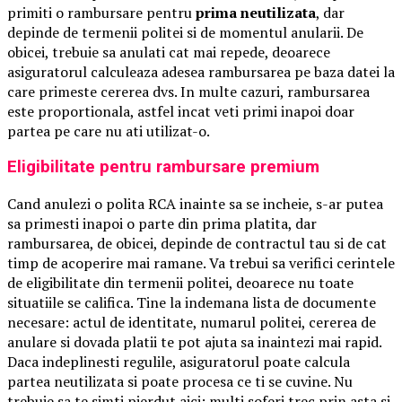
primiti o rambursare pentru
prima neutilizata
, dar
depinde de termenii politei si de momentul anularii. De
obicei, trebuie sa anulati cat mai repede, deoarece
asiguratorul calculeaza adesea rambursarea pe baza datei la
care primeste cererea dvs. In multe cazuri, rambursarea
este proportionala, astfel incat veti primi inapoi doar
partea pe care nu ati utilizat-o.
Eligibilitate pentru rambursare premium
Cand anulezi o polita RCA inainte sa se incheie, s-ar putea
sa primesti inapoi o parte din prima platita, dar
rambursarea, de obicei, depinde de contractul tau si de cat
timp de acoperire mai ramane. Va trebui sa verifici cerintele
de eligibilitate din termenii politei, deoarece nu toate
situatiile se califica. Tine la indemana lista de documente
necesare: actul de identitate, numarul politei, cererea de
anulare si dovada platii te pot ajuta sa inaintezi mai rapid.
Daca indeplinesti regulile, asiguratorul poate calcula
partea neutilizata si poate procesa ce ti se cuvine. Nu
trebuie sa te simti pierdut aici; multi soferi trec prin asta si