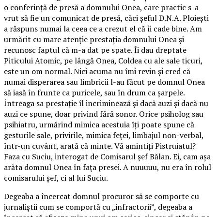
o conferință de presă a domnului Onea, care practic s-a
vrut să fie un comunicat de presă, căci șeful D.N.A. Ploiești
a răspuns numai la ceea ce a crezut el că îi cade bine. Am
urmărit cu mare atenție prestația domnului Onea și
recunosc faptul că m-a dat pe spate. Îi dau dreptate
Piticului Atomic, pe lângă Onea, Coldea cu ale sale ticuri,
este un om normal. Nici acuma nu îmi revin și cred că
numai disperarea sau limbricii l-au făcut pe domnul Onea
să iasă în frunte ca puricele, sau în drum ca șarpele.
Întreaga sa prestație îl incriminează și dacă auzi și dacă nu
auzi ce spune, doar privind fără sonor. Orice psiholog sau
psihiatru, urmărind mimica acestuia îți poate spune că
gesturile sale, privirile, mimica feței, limbajul non-verbal,
într-un cuvânt, arată că minte. Vă amintiți Pistruiatul?
Faza cu Suciu, interogat de Comisarul șef Bălan. Ei, cam așa
arăta domnul Onea în fața presei. A nuuuuu, nu era în rolul
comisarului șef, ci al lui Suciu.
Degeaba a încercat domnul procuror să se comporte cu
jurnaliștii cum se comportă cu „infractorii”, degeaba a