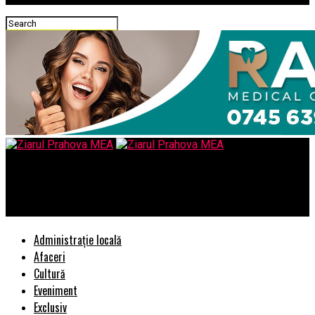
Ziarul Prahova MEA
Boala puterii absolute – Ziarul Incisiv de Prahova
Administrație locală
Afaceri
Cultură
Eveniment
Exclusiv