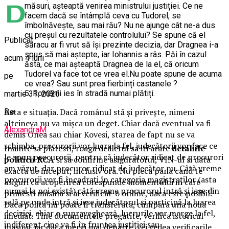
măsuri, așteaptă venirea ministrului justiției. Ce ne
facem dacă se întâmplă ceva cu Tudorel, se
îmbolnăvește, sau mai rău? Nu ne ajunge cât ne-a dus
cu preșul cu rezultatele controlului? Se spune că el
Publicat
săracu ar fi vrut să își prezinte decizia, dar Dragnea i-a
spus să mai aștepte, iar Iohannis a râs. Păi în cazul
acum 4 luni
ăsta, ce mai așteaptă Dragnea de la el, că oricum
Tudorel va face tot ce vrea el.Nu poate spune de acuma
pe
ce vrea? Sau sunt prea fierbinți castanele ?
5. Românii ies în stradă numai plătiți.
martie 31, 2026
Asta e situația. Dacă românul stă și privește, nimeni
De
altcineva nu va mișca un deget. Chiar dacă eventual va fi
AlexandraM
demis Onea sau chiar Kovesi, starea de fapt nu se va
schimba, procurorii vor lucra la fel, judecătorii vor face ce
Inainte sa platesti, roaga dealerul sa iti arate
detaliile
le spun procurorii, pentru că judecător ridicat de procurori
politicii RCA
si sa confirme asiguratorul, VIN-ul si data
am văzut, dar procuror ridicat de judecător nu. Câtă vreme
exacta de inceput, inclusiv ora. Nu pleca pana cand te
procurorii vor fi încadrați în categoria magistraților (asta
asiguri ca acoperirea corespunde momentului in care
numai la noi există) câtă vreme procurorul intră și iese din
primesti masina si ai verificat-o online, daca este posibil.
sală pe unde intră și iese judecătorul și participă la luarea
Daca polita nu poate fi transferata, cumpara una noua
deciziei, chiar o supraveghează, lucrurile vor merge la fel,
imediat. Tine documentele pregatite, verifica istoricul
indiferent cine va fi în fruntea justiției sau
masinii, iar daca mergi mai departe, vei vedea verificarile