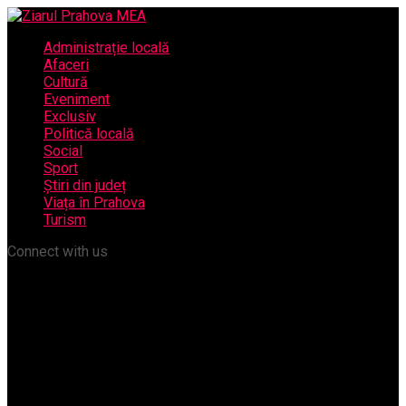
Administrație locală
Afaceri
Cultură
Eveniment
Exclusiv
Politică locală
Social
Sport
Știri din județ
Viața în Prahova
Turism
Connect with us