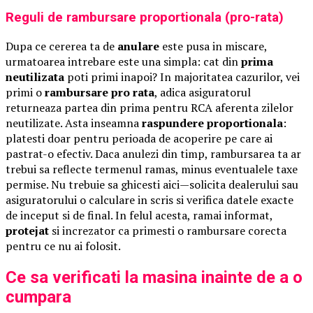
Reguli de rambursare proportionala (pro-rata)
Dupa ce cererea ta de
anulare
este pusa in miscare,
urmatoarea intrebare este una simpla: cat din
prima
neutilizata
poti primi inapoi? In majoritatea cazurilor, vei
primi o
rambursare pro rata
, adica asiguratorul
returneaza partea din prima pentru RCA aferenta zilelor
neutilizate. Asta inseamna
raspundere proportionala
:
platesti doar pentru perioada de acoperire pe care ai
pastrat-o efectiv. Daca anulezi din timp, rambursarea ta ar
trebui sa reflecte termenul ramas, minus eventualele taxe
permise. Nu trebuie sa ghicesti aici—solicita dealerului sau
asiguratorului o calculare in scris si verifica datele exacte
de inceput si de final. In felul acesta, ramai informat,
protejat
si increzator ca primesti o rambursare corecta
pentru ce nu ai folosit.
Ce sa verificati la masina inainte de a o
cumpara