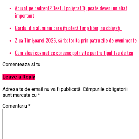
Acuzat pe nedrept? Testul poligraf îţi poate deveni un aliat
important
Gardul din aluminiu care îți oferă timp liber, nu obligații
Ziua Timișoarei 2026, sărbătorită prin patru zile de evenimente
Cum alegi cosmetice coreene potrivite pentru tipul tau de ten
Comenteaza si tu
Leave a Reply
Adresa ta de email nu va fi publicată.
Câmpurile obligatorii
sunt marcate cu
*
Comentariu
*