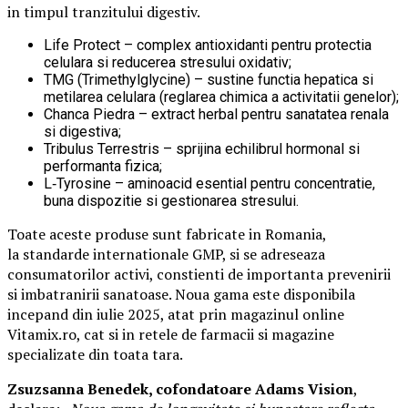
in timpul tranzitului digestiv.
Life Protect – complex antioxidanti pentru protectia
celulara si reducerea stresului oxidativ;
TMG (Trimethylglycine) – sustine functia hepatica si
metilarea celulara (reglarea chimica a activitatii genelor);
Chanca Piedra – extract herbal pentru sanatatea renala
si digestiva;
Tribulus Terrestris – sprijina echilibrul hormonal si
performanta fizica;
L‑Tyrosine – aminoacid esential pentru concentratie,
buna dispozitie si gestionarea stresului.
Toate aceste produse sunt fabricate in Romania,
la standarde internationale GMP, si se adreseaza
consumatorilor activi, constienti de importanta prevenirii
si imbatranirii sanatoase. Noua gama este disponibila
incepand din iulie 2025, atat prin magazinul online
Vitamix.ro, cat si in retele de farmacii si magazine
specializate din toata tara.
Zsuzsanna Benedek, cofondatoare Adams Vision
,