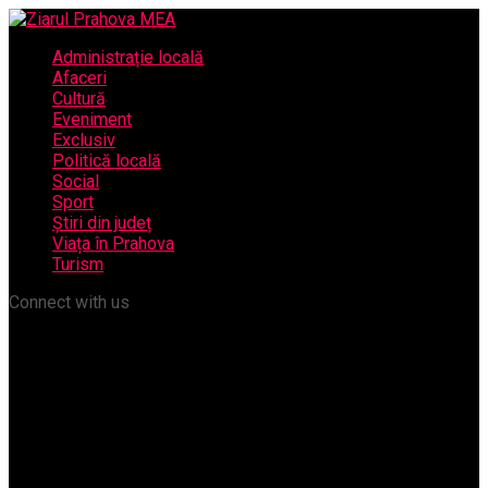
Administrație locală
Afaceri
Cultură
Eveniment
Exclusiv
Politică locală
Social
Sport
Știri din județ
Viața în Prahova
Turism
Connect with us