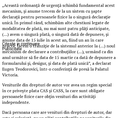
„Această ordonanţă de urgenţă schimbă fundamental acest
mecanism, şi anume trecem de la un sistem cu şapte
declaraţii pentru persoanele fizice la o singură declaraţie
unică. În primul rând, schimbăm alte chestiuni legate de
modalitatea de plată, nu mai sunt patru plăţi anticipate,
(…) avem o singură plată, o singură dată de depunere, şi
anume data de 15 iulie în acest an, fiind un an în care
Citeste in continuare
practic facem o tranziţie de la sistemul anterior la (…) noul
Publicitate
mecanism de declarare a contribuţiilor (…), urmând ca din
anul următor să fie data de 15 martie ca dată de depunere a
formularului şi, desigur, şi data de plată unică”, a declarat
Eugen Teodorovici, într-o conferinţă de presă la Palatul
Victoria.
Veniturile din drepturi de autor vor avea un regim special
în ce priveşte plata CAS şi CASS, la care sunt obligate
persoanele fizice care obţin venituri din activităţi
independente.
Dacă persoana care are venituri din drepturi de autor, dar
este şi salariată, nu va plăti contribuţiile pe veniturile din