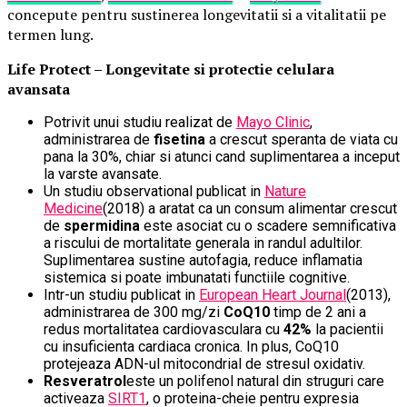
concepute pentru sustinerea longevitatii si a vitalitatii pe
termen lung.
Life Protect – Longevitate si protectie celulara
avansata
Potrivit unui studiu realizat de
Mayo Clinic
,
administrarea de
fisetina
a crescut speranta de viata cu
pana la 30%, chiar si atunci cand suplimentarea a inceput
la varste avansate.
Un studiu observational publicat in
Nature
Medicine
(2018) a aratat ca un consum alimentar crescut
de
spermidina
este asociat cu o scadere semnificativa
a riscului de mortalitate generala in randul adultilor.
Suplimentarea sustine autofagia, reduce inflamatia
sistemica si poate imbunatati functiile cognitive.
Intr-un studiu publicat in
European Heart Journal
(2013),
administrarea de 300 mg/zi
CoQ10
timp de 2 ani a
redus mortalitatea cardiovasculara cu
42%
la pacientii
cu insuficienta cardiaca cronica. In plus, CoQ10
protejeaza ADN-ul mitocondrial de stresul oxidativ.
Resveratrol
este un polifenol natural din struguri care
activeaza
SIRT1
, o proteina-cheie pentru expresia