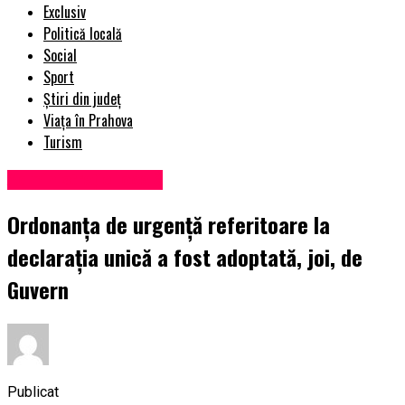
Exclusiv
Politică locală
Social
Sport
Știri din județ
Viața în Prahova
Turism
Administrație locală
Ordonanţa de urgenţă referitoare la
declaraţia unică a fost adoptată, joi, de
Guvern
Publicat