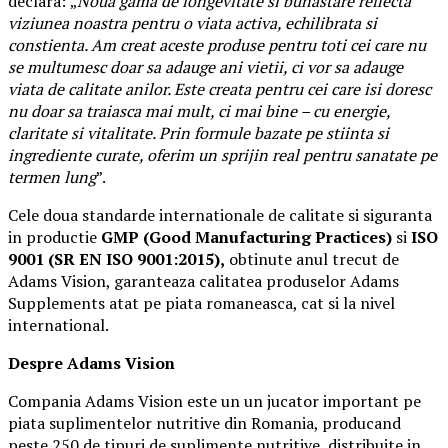
declara:
„
Noua gama de longevitate si bunastare reflecta
viziunea noastra pentru o viata activa, echilibrata si
constienta. Am creat aceste produse pentru toti cei care nu
se multumesc doar sa adauge ani vietii, ci vor sa adauge
viata de calitate anilor. Este creata pentru cei care isi doresc
nu doar sa traiasca mai mult, ci mai bine – cu energie,
claritate si vitalitate. Prin formule bazate pe stiinta si
ingrediente curate, oferim un sprijin real pentru sanatate pe
termen lung
”.
Cele doua standarde internationale de calitate si siguranta
in productie
GMP (Good Manufacturing Practices)
si
ISO
9001 (SR EN ISO 9001:2015),
obtinute anul trecut de
Adams Vision, garanteaza calitatea produselor Adams
Supplements atat pe piata romaneasca, cat si la nivel
international.
Despre Adams Vision
Compania Adams Vision este un un jucator important pe
piata suplimentelor nutritive din Romania, producand
peste 250 de tipuri de suplimente nutritive, distribuite in