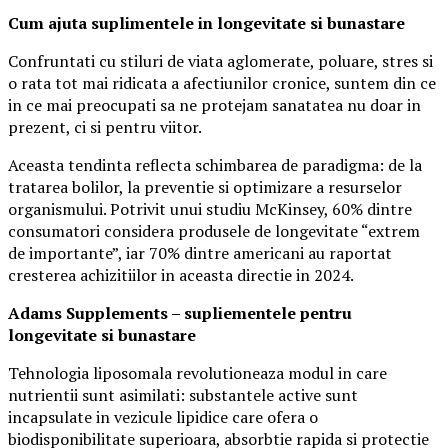
Cum ajuta suplimentele in longevitate si bunastare
Confruntati cu stiluri de viata aglomerate, poluare, stres si
o rata tot mai ridicata a afectiunilor cronice, suntem din ce
in ce mai preocupati sa ne protejam sanatatea nu doar in
prezent, ci si pentru viitor.
Aceasta tendinta reflecta schimbarea de paradigma: de la
tratarea bolilor, la preventie si optimizare a resurselor
organismului. Potrivit unui studiu McKinsey, 60% dintre
consumatori considera produsele de longevitate “extrem
de importante”, iar 70% dintre americani au raportat
cresterea achizitiilor in aceasta directie in 2024.
Adams Supplements –
supliementele
pentru
longevitate si bunastare
Tehnologia liposomala revolutioneaza modul in care
nutrientii sunt asimilati: substantele active sunt
incapsulate in vezicule lipidice care ofera o
biodisponibilitate superioara, absorbtie rapida si protectie