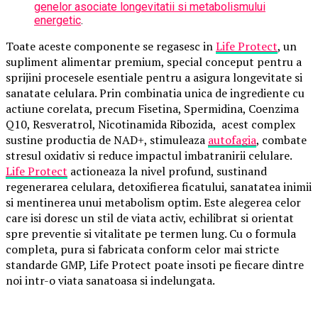
genelor asociate longevitatii si metabolismului
energetic
.
Toate aceste componente se regasesc in
Life Protect
, un
supliment alimentar premium, special conceput pentru a
sprijini procesele esentiale pentru a asigura longevitate si
sanatate celulara. Prin combinatia unica de ingrediente cu
actiune corelata, precum Fisetina, Spermidina, Coenzima
Q10, Resveratrol, Nicotinamida Ribozida, acest complex
sustine productia de NAD+, stimuleaza
autofagia
, combate
stresul oxidativ si reduce impactul imbatranirii celulare.
Life Protect
actioneaza la nivel profund, sustinand
regenerarea celulara, detoxifierea ficatului, sanatatea inimii
si mentinerea unui metabolism optim. Este alegerea celor
care isi doresc un stil de viata activ, echilibrat si orientat
spre preventie si vitalitate pe termen lung. Cu o formula
completa, pura si fabricata conform celor mai stricte
standarde GMP, Life Protect poate insoti pe fiecare dintre
noi intr-o viata sanatoasa si indelungata.