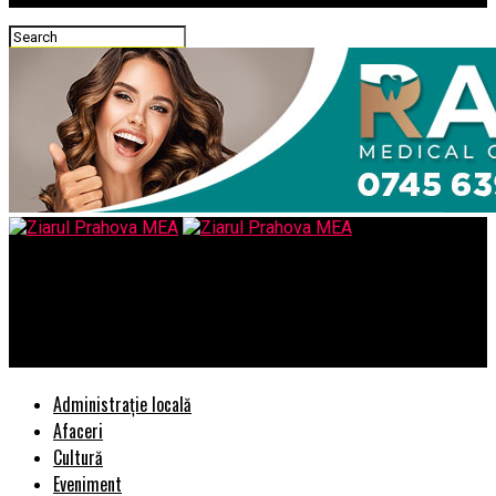
Ziarul Prahova MEA
Ordonanţa de urgenţă referitoare la declaraţia unică a fost
adoptată, joi, de Guvern
Administrație locală
Afaceri
Cultură
Eveniment