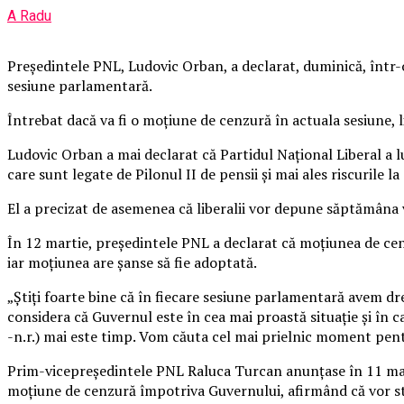
A Radu
Preşedintele PNL, Ludovic Orban, a declarat, duminică, într
sesiune parlamentară.
Întrebat dacă va fi o moţiune de cenzură în actuala sesiune, 
Ludovic Orban a mai declarat că Partidul Naţional Liberal a l
care sunt legate de Pilonul II de pensii şi mai ales riscurile l
El a precizat de asemenea că liberalii vor depune săptămâna 
În 12 martie, preşedintele PNL a declarat că moţiunea de cen
iar moţiunea are şanse să fie adoptată.
„Ştiţi foarte bine că în fiecare sesiune parlamentară avem d
considera că Guvernul este în cea mai proastă situaţie şi în 
-n.r.) mai este timp. Vom căuta cel mai prielnic moment pen
Prim-vicepreşedintele PNL Raluca Turcan anunţase în 11 marti
moţiune de cenzură împotriva Guvernului, afirmând că vor st