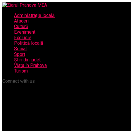
Administrație locală
Afaceri
Cultură
Eveniment
Exclusiv
Politică locală
Social
Sport
Știri din județ
Viața în Prahova
Turism
Connect with us