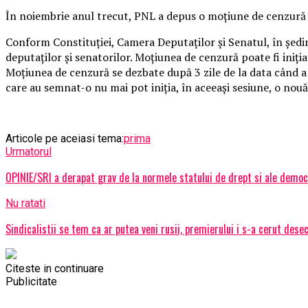
În noiembrie anul trecut, PNL a depus o moţiune de cenzură 
Conform Constituţiei, Camera Deputaţilor şi Senatul, în şed
deputaţilor şi senatorilor. Moţiunea de cenzură poate fi iniţi
Moţiunea de cenzură se dezbate după 3 zile de la data când a
care au semnat-o nu mai pot iniţia, în aceeaşi sesiune, o no
Articole pe aceiasi tema:
prima
Urmatorul
OPINIE/SRI a derapat grav de la normele statului de drept si ale demo
Nu ratati
Sindicalistii se tem ca ar putea veni rusii, premierului i s-a cerut des
Citeste in continuare
Publicitate