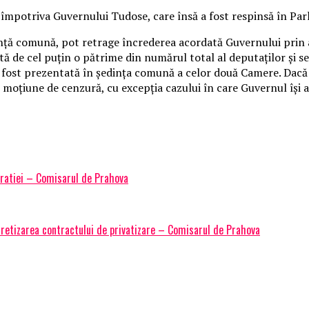
împotriva Guvernului Tudose, care însă a fost respinsă în Pa
inţă comună, pot retrage încrederea acordată Guvernului prin a
ată de cel puţin o pătrime din numărul total al deputaţilor şi s
 fost prezentată în şedinţa comună a celor două Camere. Dacă m
uă moţiune de cenzură, cu excepţia cazului în care Guvernul îş
cratiei – Comisarul de Prahova
ecretizarea contractului de privatizare – Comisarul de Prahova