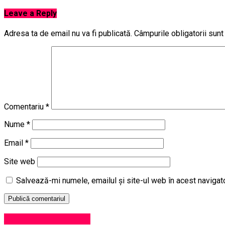
Leave a Reply
Adresa ta de email nu va fi publicată.
Câmpurile obligatorii sun
Comentariu
*
Nume
*
Email
*
Site web
Salvează-mi numele, emailul și site-ul web în acest navigat
Administrație locală