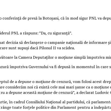
-o conferinţă de presă la Botoşani, că în mod sigur PNL va dep
liderul PNL a răspuns: ”Da, cu siguranţă”.
uat decizia să declanşeze o campanie naţională de informare şi 
a care sunt supuşi dacă Pilonul II va scădea.
viitoare la Camera Deputaţilor o moţiune simplă împotriva mini
zură împotriva Guvernului va fi depusă în momentul în care se 
reptul de a depune o moţiune de cenzură, vom folosi acest drep
care considerăm noi că există cele mai mari şanse ca o moţiune 
tru a depune această moţiune de cenzură”, a declarat Ludovic
e, în cadrul Consiliului Naţional al partidului, că parlamenta
rânge toate forţele politice din Parlament pentru a îndepărta