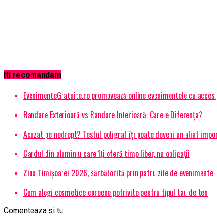
Iti recomandam
EvenimenteGratuite.ro promovează online evenimentele cu acces
Randare Exterioară vs Randare Interioară: Care e Diferența?
Acuzat pe nedrept? Testul poligraf îţi poate deveni un aliat impo
Gardul din aluminiu care îți oferă timp liber, nu obligații
Ziua Timișoarei 2026, sărbătorită prin patru zile de evenimente
Cum alegi cosmetice coreene potrivite pentru tipul tau de ten
Comenteaza si tu