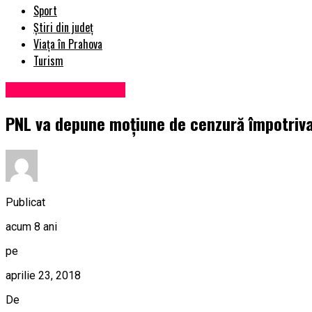
Sport
Știri din județ
Viața în Prahova
Turism
Administrație locală
PNL va depune moţiune de cenzură împotriva
Publicat
acum 8 ani
pe
aprilie 23, 2018
De