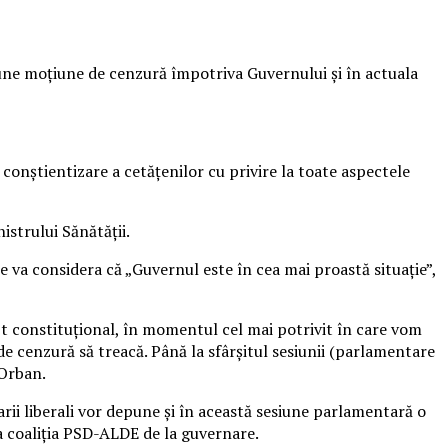
une moţiune de cenzură împotriva Guvernului şi în actuala
conştientizare a cetăţenilor cu privire la toate aspectele
strului Sănătăţii.
va considera că „Guvernul este în cea mai proastă situaţie”,
t constituţional, în momentul cel mai potrivit în care vom
de cenzură să treacă. Până la sfârşitul sesiunii (parlamentare
 Orban.
rii liberali vor depune şi în această sesiune parlamentară o
 coaliţia PSD-ALDE de la guvernare.