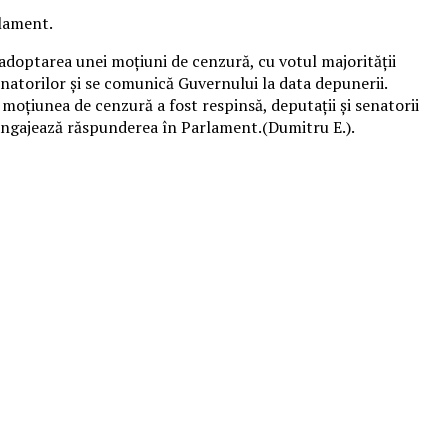
rlament.
doptarea unei moţiuni de cenzură, cu votul majorităţii
enatorilor şi se comunică Guvernului la data depunerii.
oţiunea de cenzură a fost respinsă, deputaţii şi senatorii
i angajează răspunderea în Parlament.(Dumitru E.).