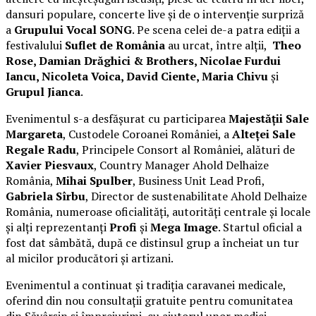
dansuri populare, concerte live și de o intervenție surpriză
a
Grupului Vocal SONG
. Pe scena celei de-a patra ediții a
festivalului
Suflet de România
au urcat, între alții,
Theo
Rose, Damian Drăghici & Brothers, Nicolae Furdui
Iancu, Nicoleta Voica, David Ciente, Maria Chivu
și
Grupul Jianca
.
Evenimentul s-a desfășurat cu participarea
Majestății Sale
Margareta
, Custodele Coroanei României, a
Alteței Sale
Regale Radu
, Principele Consort al României, alături de
Xavier Piesvaux
, Country Manager Ahold Delhaize
România,
Mihai Spulber
, Business Unit Lead Profi,
Gabriela Sîrbu
, Director de sustenabilitate Ahold Delhaize
România, numeroase oficialități, autorități centrale și locale
și alți reprezentanți
Profi
și
Mega Image
. Startul oficial a
fost dat sâmbătă, după ce distinsul grup a încheiat un tur
al micilor producători și artizani.
Evenimentul a continuat și tradiția caravanei medicale,
oferind din nou consultații gratuite pentru comunitatea
din Săvârșin și împrejurimi, cu ajutorul unor medici