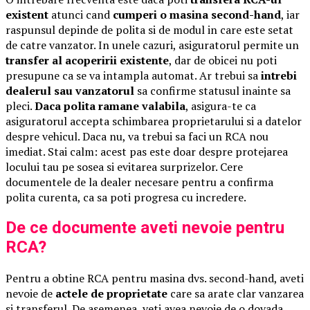
existent
atunci cand
cumperi o masina second-hand
, iar
raspunsul depinde de polita si de modul in care este setat
de catre vanzator. In unele cazuri, asiguratorul permite un
transfer al acoperirii existente
, dar de obicei nu poti
presupune ca se va intampla automat. Ar trebui sa
intrebi
dealerul sau vanzatorul
sa confirme statusul inainte sa
pleci.
Daca polita ramane valabila
, asigura-te ca
asiguratorul accepta schimbarea proprietarului si a datelor
despre vehicul. Daca nu, va trebui sa faci un RCA nou
imediat. Stai calm: acest pas este doar despre protejarea
locului tau pe sosea si evitarea surprizelor. Cere
documentele de la dealer necesare pentru a confirma
polita curenta, ca sa poti progresa cu incredere.
De ce documente aveti nevoie pentru
RCA?
Pentru a obtine RCA pentru masina dvs. second-hand, aveti
nevoie de
actele de proprietate
care sa arate clar vanzarea
si transferul. De asemenea, veti avea nevoie de o dovada