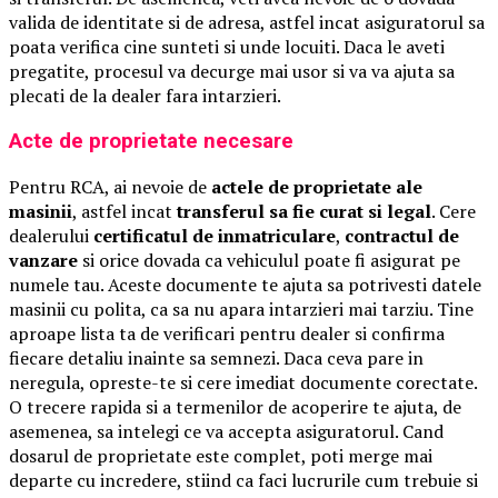
valida de identitate si de adresa, astfel incat asiguratorul sa
poata verifica cine sunteti si unde locuiti. Daca le aveti
pregatite, procesul va decurge mai usor si va va ajuta sa
plecati de la dealer fara intarzieri.
Acte de proprietate necesare
Pentru RCA, ai nevoie de
actele de proprietate ale
masinii
, astfel incat
transferul sa fie curat si legal
. Cere
dealerului
certificatul de inmatriculare
,
contractul de
vanzare
si orice dovada ca vehiculul poate fi asigurat pe
numele tau. Aceste documente te ajuta sa potrivesti datele
masinii cu polita, ca sa nu apara intarzieri mai tarziu. Tine
aproape lista ta de verificari pentru dealer si confirma
fiecare detaliu inainte sa semnezi. Daca ceva pare in
neregula, opreste-te si cere imediat documente corectate.
O trecere rapida si a termenilor de acoperire te ajuta, de
asemenea, sa intelegi ce va accepta asiguratorul. Cand
dosarul de proprietate este complet, poti merge mai
departe cu incredere, stiind ca faci lucrurile cum trebuie si