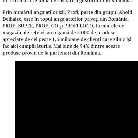
într-o călătorie plină de savoare a gusturilor din România.
Prin numărul angajaților săi, Profi, parte din grupul Ahold
Delhaize, este în topul angajatorilor privați din România.
PROFI SUPER, PROFI GO și PROFI LOCO, formatele de
magazin ale rețelei, au o gamă de 5.000 de produse
apreciate de cei peste 1,6 milioane de clienți care zilnic își
fac aici cumpărăturile. Mai bine de 94% dintre aceste
produse provin de la parteneri din România.