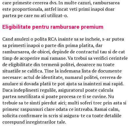
care primeste cererea dvs. In multe cazuri, rambursarea
este proportionala, astfel incat veti primi inapoi doar
partea pe care nu ati utilizat-o.
Eligibilitate pentru rambursare premium
Cand anulezi o polita RCA inainte sa se incheie, s-ar putea
sa primesti inapoi o parte din prima platita, dar
rambursarea, de obicei, depinde de contractul tau si de cat
timp de acoperire mai ramane. Va trebui sa verifici cerintele
de eligibilitate din termenii politei, deoarece nu toate
situatiile se califica. Tine la indemana lista de documente
necesare: actul de identitate, numarul politei, cererea de
anulare si dovada platii te pot ajuta sa inaintezi mai rapid.
Daca indeplinesti regulile, asiguratorul poate calcula
partea neutilizata si poate procesa ce ti se cuvine. Nu
trebuie sa te simti pierdut aici; multi soferi trec prin asta si
primesc raspunsuri clare odata ce intreaba. Ramai calm,
solicita confirmare in scris si asigura-te ca toate detaliile
corespund inregistrarilor tale.