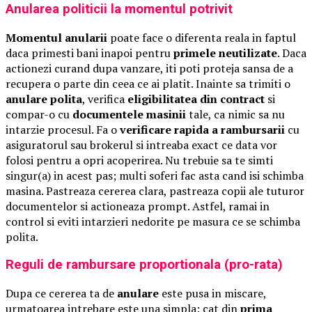
Anularea politicii la momentul potrivit
Momentul anularii
poate face o diferenta reala in faptul
daca primesti bani inapoi pentru
primele neutilizate
. Daca
actionezi curand dupa vanzare, iti poti proteja sansa de a
recupera o parte din ceea ce ai platit. Inainte sa trimiti o
anulare polita
, verifica
eligibilitatea din contract
si
compar-o cu
documentele masinii
tale, ca nimic sa nu
intarzie procesul. Fa o
verificare rapida a rambursarii
cu
asiguratorul sau brokerul si intreaba exact ce data vor
folosi pentru a opri acoperirea. Nu trebuie sa te simti
singur(a) in acest pas; multi soferi fac asta cand isi schimba
masina. Pastreaza cererea clara, pastreaza copii ale tuturor
documentelor si actioneaza prompt. Astfel, ramai in
control si eviti intarzieri nedorite pe masura ce se schimba
polita.
Reguli de rambursare proportionala (pro-rata)
Dupa ce cererea ta de
anulare
este pusa in miscare,
urmatoarea intrebare este una simpla: cat din
prima