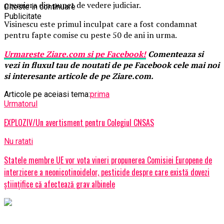
premiera din punct de vedere judiciar.
Citeste in continuare
Publicitate
Visinescu este primul inculpat care a fost condamnat
pentru fapte comise cu peste 50 de ani in urma.
Urmareste
Ziare.
com
si pe Facebook!
Comenteaza si
vezi in fluxul tau de noutati de pe Facebook cele mai noi
si interesante articole de pe Ziare.com.
Articole pe aceiasi tema:
prima
Urmatorul
EXPLOZIV/Un avertisment pentru Colegiul CNSAS
Nu ratati
Statele membre UE vor vota vineri propunerea Comisiei Europene de
interzicere a neonicotinoidelor, pesticide despre care există dovezi
ştiinţifice că afectează grav albinele