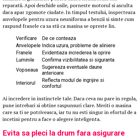
reparatii. Apoi deschide usile, porneste motorul si asculta
daca apar zgomote ciudate. In timpul testului, inspecteaza
anvelopele pentru uzura neuniforma a benzii si simte cum
raspund franele ca sa stii ca masina se opreste lin.
Verificare
De ce conteaza
Anvelopele
Indica uzura, probleme de aliniere
Franele
Evidentiaza increderea la oprire
Luminile
Confirma vizibilitatea si siguranta
Sugereaza eventuale daune
Vopseaua
anterioare
Reflecta modul de ingrijire si
Interiorul
confortul
Ai incredere in instinctele tale. Daca ceva nu pare in regula,
pune intrebari si obtine raspunsuri clare. Meriti o masina
care sa ti se potriveasca, iar tu nu esti singur in efortul de a
incetini pentru a face o alegere inteligenta.
Evita sa pleci la drum fara asigurare