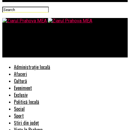
Ziarul Prahova MEA
Visinescu ramane dupa gratii, Inalta Curte i-a respins definitiv
intreruperea executarii pedepsei – Comisarul de Prahova
Administrație locală
Afaceri
Cultură
Eveniment
Exclusiv
Politică locală
Social
Sport
Știri din județ
Viața în Prahova