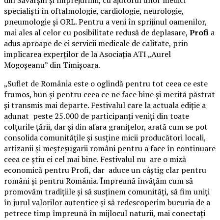
specialiști în oftalmologie, cardiologie, neurologie,
pneumologie și ORL. Pentru a veni în sprijinul oamenilor,
mai ales al celor cu posibilitate redusă de deplasare,
Profi
a
adus aproape de ei servicii medicale de calitate, prin
implicarea experților de la Asociația ATI „Aurel
Mogoșeanu” din Timișoara.
„Suflet de România este o oglindă pentru tot ceea ce este
frumos, bun și pentru ceea ce ne face bine și merită păstrat
și transmis mai departe. Festivalul care la actuala ediție a
adunat peste 25.000 de participanți veniți din toate
colțurile țării, dar și din afara granițelor, arată cum se pot
consolida comunitățile și susține micii producători locali,
artizanii și meșteșugarii români pentru a face în continuare
ceea ce știu ei cel mai bine. Festivalul nu are o miză
economică pentru Profi, dar aduce un câștig clar pentru
români și pentru România. Împreună învățăm cum să
promovăm tradițiile și să susținem comunități, să fim uniți
în jurul valorilor autentice și să redescoperim bucuria de a
petrece timp împreună în mijlocul naturii, mai conectați