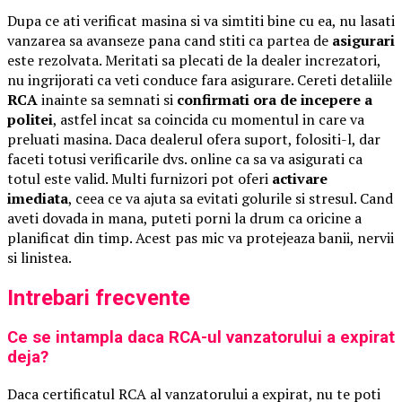
Dupa ce ati verificat masina si va simtiti bine cu ea, nu lasati
vanzarea sa avanseze pana cand stiti ca partea de
asigurari
este rezolvata. Meritati sa plecati de la dealer increzatori,
nu ingrijorati ca veti conduce fara asigurare. Cereti detaliile
RCA
inainte sa semnati si
confirmati ora de incepere a
politei
, astfel incat sa coincida cu momentul in care va
preluati masina. Daca dealerul ofera suport, folositi-l, dar
faceti totusi verificarile dvs. online ca sa va asigurati ca
totul este valid. Multi furnizori pot oferi
activare
imediata
, ceea ce va ajuta sa evitati golurile si stresul. Cand
aveti dovada in mana, puteti porni la drum ca oricine a
planificat din timp. Acest pas mic va protejeaza banii, nervii
si linistea.
Intrebari frecvente
Ce se intampla daca RCA-ul vanzatorului a expirat
deja?
Daca certificatul RCA al vanzatorului a expirat, nu te poti