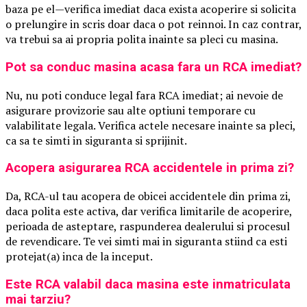
baza pe el—verifica imediat daca exista acoperire si solicita
o prelungire in scris doar daca o pot reinnoi. In caz contrar,
va trebui sa ai propria polita inainte sa pleci cu masina.
Pot sa conduc masina acasa fara un RCA imediat?
Nu, nu poti conduce legal fara RCA imediat; ai nevoie de
asigurare provizorie sau alte optiuni temporare cu
valabilitate legala. Verifica actele necesare inainte sa pleci,
ca sa te simti in siguranta si sprijinit.
Acopera asigurarea RCA accidentele in prima zi?
Da, RCA-ul tau acopera de obicei accidentele din prima zi,
daca polita este activa, dar verifica limitarile de acoperire,
perioada de asteptare, raspunderea dealerului si procesul
de revendicare. Te vei simti mai in siguranta stiind ca esti
protejat(a) inca de la inceput.
Este RCA valabil daca masina este inmatriculata
mai tarziu?