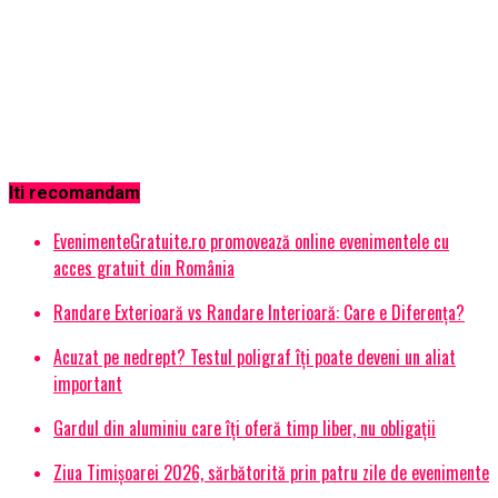
Iti recomandam
EvenimenteGratuite.ro promovează online evenimentele cu
acces gratuit din România
Randare Exterioară vs Randare Interioară: Care e Diferența?
Acuzat pe nedrept? Testul poligraf îţi poate deveni un aliat
important
Gardul din aluminiu care îți oferă timp liber, nu obligații
Ziua Timișoarei 2026, sărbătorită prin patru zile de evenimente