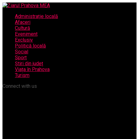
Administrație locală
Afaceri
Cultură
Eveniment
Exclusiv
Politică locală
Social
Sport
Știri din județ
Viața în Prahova
Turism
Connect with us