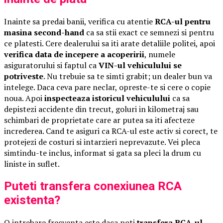
Inainte sa predai banii, verifica cu atentie
RCA-ul pentru
masina second-hand
ca sa stii exact ce semnezi si pentru
ce platesti. Cere dealerului sa iti arate detaliile politei, apoi
verifica data de incepere a acoperirii
, numele
asiguratorului si faptul ca
VIN-ul vehiculului se
potriveste
. Nu trebuie sa te simti grabit; un dealer bun va
intelege. Daca ceva pare neclar, opreste-te si cere o copie
noua. Apoi
inspecteaza istoricul vehiculului
ca sa
depistezi accidente din trecut, goluri in kilometraj sau
schimbari de proprietate care ar putea sa iti afecteze
increderea. Cand te asiguri ca RCA-ul este activ si corect, te
protejezi de costuri si intarzieri neprevazute. Vei pleca
simtindu-te inclus, informat si gata sa pleci la drum cu
liniste in suflet.
Puteti transfera conexiunea RCA
existenta?
O intrebare frecventa este daca poti
transfera RCA-ul