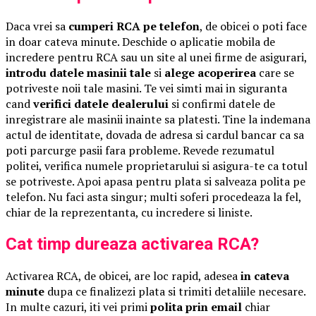
Daca vrei sa
cumperi RCA pe telefon
, de obicei o poti face
in doar cateva minute. Deschide o aplicatie mobila de
incredere pentru RCA sau un site al unei firme de asigurari,
introdu datele masinii tale
si
alege acoperirea
care se
potriveste noii tale masini. Te vei simti mai in siguranta
cand
verifici datele dealerului
si confirmi datele de
inregistrare ale masinii inainte sa platesti. Tine la indemana
actul de identitate, dovada de adresa si cardul bancar ca sa
poti parcurge pasii fara probleme. Revede rezumatul
politei, verifica numele proprietarului si asigura-te ca totul
se potriveste. Apoi apasa pentru plata si salveaza polita pe
telefon. Nu faci asta singur; multi soferi procedeaza la fel,
chiar de la reprezentanta, cu incredere si liniste.
Cat timp dureaza activarea RCA?
Activarea RCA, de obicei, are loc rapid, adesea
in cateva
minute
dupa ce finalizezi plata si trimiti detaliile necesare.
In multe cazuri, iti vei primi
polita prin email
chiar