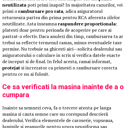
neutilizata
poti primi inapoi? In majoritatea cazurilor, vei
primi o
rambursare pro rata
, adica asiguratorul
returneaza partea din prima pentru RCA aferenta zilelor
neutilizate. Asta inseamna
raspundere proportionala
:
platesti doar pentru perioada de acoperire pe care ai
pastrat-o efectiv. Daca anulezi din timp, rambursarea ta ar
trebui sa reflecte termenul ramas, minus eventualele taxe
permise. Nu trebuie sa ghicesti aici—solicita dealerului sau
asiguratorului o calculare in scris si verifica datele exacte
de inceput si de final. In felul acesta, ramai informat,
protejat
si increzator ca primesti o rambursare corecta
pentru ce nu ai folosit.
Ce sa verificati la masina inainte de a o
cumpara
Inainte sa semnezi ceva, fa o trecere atenta pe langa
masina si cauta semne care nu corespund descrierii
dealerului. Verifica elementele de caroserie, vopseaua,
luminile si geamurile pentru uzura neuniforma sau