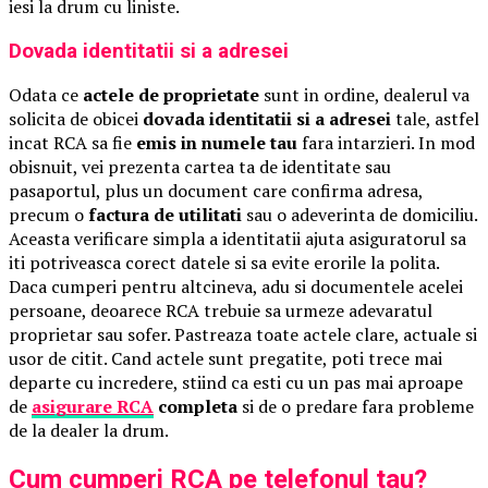
iesi la drum cu liniste.
Dovada identitatii si a adresei
Odata ce
actele de proprietate
sunt in ordine, dealerul va
solicita de obicei
dovada identitatii si a adresei
tale, astfel
incat RCA sa fie
emis in numele tau
fara intarzieri. In mod
obisnuit, vei prezenta cartea ta de identitate sau
pasaportul, plus un document care confirma adresa,
precum o
factura de utilitati
sau o adeverinta de domiciliu.
Aceasta verificare simpla a identitatii ajuta asiguratorul sa
iti potriveasca corect datele si sa evite erorile la polita.
Daca cumperi pentru altcineva, adu si documentele acelei
persoane, deoarece RCA trebuie sa urmeze adevaratul
proprietar sau sofer. Pastreaza toate actele clare, actuale si
usor de citit. Cand actele sunt pregatite, poti trece mai
departe cu incredere, stiind ca esti cu un pas mai aproape
de
asigurare RCA
completa
si de o predare fara probleme
de la dealer la drum.
Cum cumperi RCA pe telefonul tau?