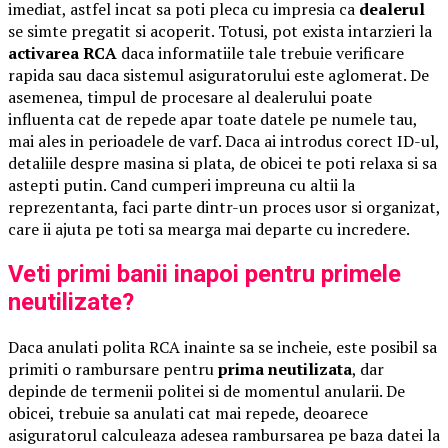
imediat, astfel incat sa poti pleca cu impresia ca
dealerul
se simte pregatit si acoperit. Totusi, pot exista intarzieri la
activarea RCA
daca informatiile tale trebuie verificare
rapida sau daca sistemul asiguratorului este aglomerat. De
asemenea, timpul de procesare al dealerului poate
influenta cat de repede apar toate datele pe numele tau,
mai ales in perioadele de varf. Daca ai introdus corect ID-ul,
detaliile despre masina si plata, de obicei te poti relaxa si sa
astepti putin. Cand cumperi impreuna cu altii la
reprezentanta, faci parte dintr-un proces usor si organizat,
care ii ajuta pe toti sa mearga mai departe cu incredere.
Veti primi banii inapoi pentru primele
neutilizate?
Daca anulati polita RCA inainte sa se incheie, este posibil sa
primiti o rambursare pentru
prima neutilizata
, dar
depinde de termenii politei si de momentul anularii. De
obicei, trebuie sa anulati cat mai repede, deoarece
asiguratorul calculeaza adesea rambursarea pe baza datei la