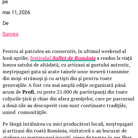
pe
mai 11, 2026
De
Succes
Pentru al patrulea an consecutiv, în ultimul weekend al
lunii aprilie,
festivalul
Suflet de România
a readus la viață
lumea satului de altădată, cu artizani ai gustului autentic,
meșteșugari gata să arate tainele unor meserii transmise
din moși-strămoși și cu artiști din și pentru toate
generațiile. A fost cea mai amplă ediție organizată până
acum de
Profi
, cu peste 25.000 de participanți din toate
colțurile țării și chiar din afara granițelor, care pe parcursul
a două zile au descoperit cum sunt continuate tradițiile,
unind comunitățile.
Pe lângă întâlnirea cu mici producători locali, meșteșugari
și artizani din toată România, vizitatorii s-au bucurat de
ateliere cu meșteșugari iscusiți, piese de teatru în aer liber,