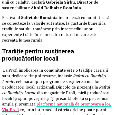
unii cu ceilalți”, declară
Gabriela Sîrbu
, Director de
sustenabilitate
Ahold Delhaize România
.
Festivalul
Suflet de România
încurajează comunitatea să
se conecteze la valorile autentice, la gusturile bune și la
tradițiile satului românesc prin intermediul unor
experiențe trăite într-un cadru natural în care este
recreată lumea rurală.
Tradiție pentru susținerea
producătorilor locali
La Profi implicarea în comunitate este o tradiție căreia îi
sunt dedicate timp și resurse, inclusiv
Raftul cu Bunătăți
Locale
, cel mai amplu program de susținere a micilor
producători locali artizanali. Dincolo de prezența la
Raftul
cu Bunătăți Locale
din magazinele Profi, micii producători
locali își spun poveștile și își prezintă oferta și pe cea mai
amplă și premiată
platformă națională de promovare a lor,
Via-Profi
.ro, prin intermediul căreia oricine poate porni