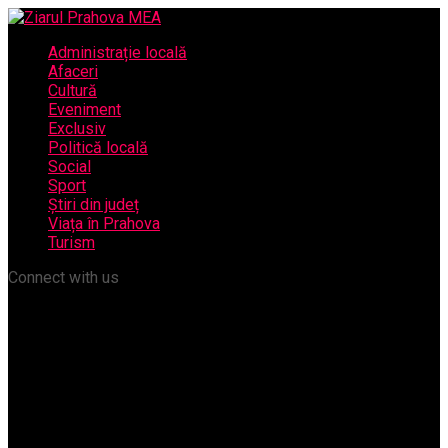
Administrație locală
Afaceri
Cultură
Eveniment
Exclusiv
Politică locală
Social
Sport
Știri din județ
Viața în Prahova
Turism
Connect with us