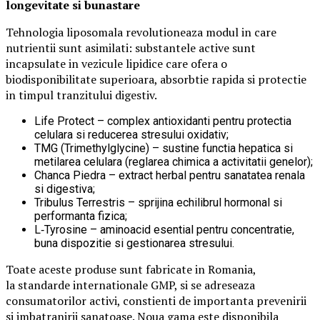
longevitate si bunastare
Tehnologia liposomala revolutioneaza modul in care
nutrientii sunt asimilati: substantele active sunt
incapsulate in vezicule lipidice care ofera o
biodisponibilitate superioara, absorbtie rapida si protectie
in timpul tranzitului digestiv.
Life Protect – complex antioxidanti pentru protectia
celulara si reducerea stresului oxidativ;
TMG (Trimethylglycine) – sustine functia hepatica si
metilarea celulara (reglarea chimica a activitatii genelor);
Chanca Piedra – extract herbal pentru sanatatea renala
si digestiva;
Tribulus Terrestris – sprijina echilibrul hormonal si
performanta fizica;
L‑Tyrosine – aminoacid esential pentru concentratie,
buna dispozitie si gestionarea stresului.
Toate aceste produse sunt fabricate in Romania,
la standarde internationale GMP, si se adreseaza
consumatorilor activi, constienti de importanta prevenirii
si imbatranirii sanatoase. Noua gama este disponibila