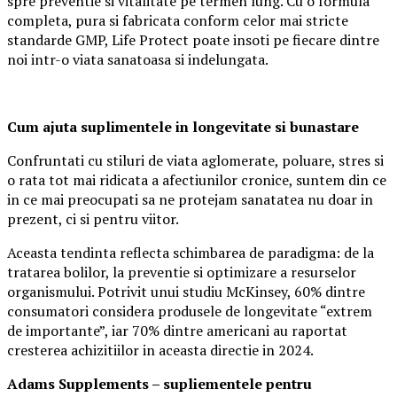
spre preventie si vitalitate pe termen lung. Cu o formula
completa, pura si fabricata conform celor mai stricte
standarde GMP, Life Protect poate insoti pe fiecare dintre
noi intr-o viata sanatoasa si indelungata.
Cum ajuta suplimentele in longevitate si bunastare
Confruntati cu stiluri de viata aglomerate, poluare, stres si
o rata tot mai ridicata a afectiunilor cronice, suntem din ce
in ce mai preocupati sa ne protejam sanatatea nu doar in
prezent, ci si pentru viitor.
Aceasta tendinta reflecta schimbarea de paradigma: de la
tratarea bolilor, la preventie si optimizare a resurselor
organismului. Potrivit unui studiu McKinsey, 60% dintre
consumatori considera produsele de longevitate “extrem
de importante”, iar 70% dintre americani au raportat
cresterea achizitiilor in aceasta directie in 2024.
Adams Supplements –
supliementele
pentru