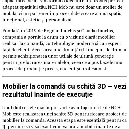
capacitatea de a transforma o idee într-un produs perfect
adaptat spațiului tău. NCH Mob nu este doar un atelier de
mobilă, ci un partener în procesul de creare a unui spațiu
funcțional, estetic și personalizat.
Fondată în 2019 de Bogdan Ianchis și Claudiu Ianchis,
compania a pornit la drum cu o viziune clară: mobilier
realizat la comandă, cu tehnologie modernă și cu respect
față de client. Accesarea unei finanțări la început de drum a
permis achiziționarea unor utilaje de ultimă generație
pentru prelucrarea materialelor, ceea ce a pus bazele unui
proces de producție precis, eficient și profesionist.
Mobilier la comandă cu schiță 3D – vezi
rezultatul înainte de execuție
Unul dintre cele mai importante avantaje oferite de NCH
Mob este realizarea unei schițe 3D pentru fiecare proiect de
mobilier la comandă. Această etapă este esențială pentru că
îți permite să vezi exact cum va arăta mobila înainte de a