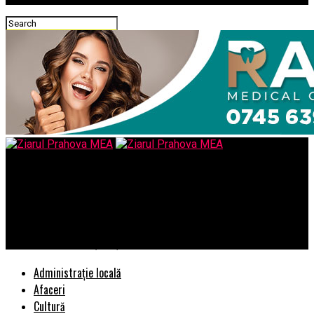
Ziarul Prahova MEA
Statele membre UE vor vota vineri propunerea Comisiei
Europene de interzicere a neonicotinoidelor, pesticide despre
care există dovezi ştiinţifice că afectează grav albinele
Administrație locală
Afaceri
Cultură