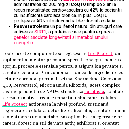
administrarea de 300 mg/zi
CoQ10
timp de 2 ani a
redus mortalitatea cardiovasculara cu
42%
la pacientii
cu insuficienta cardiaca cronica. In plus, CoQ10
protejeaza ADN-ul mitocondrial de stresul oxidativ.
Resveratrol
este un polifenol natural din struguri care
activeaza
SIRT1
, o proteina-cheie pentru expresia
genelor asociate longevitatii si metabolismului
energetic
.
Toate aceste componente se regasesc in
Life Protect
, un
supliment alimentar premium, special conceput pentru a
sprijini procesele esentiale pentru a asigura longevitate si
sanatate celulara. Prin combinatia unica de ingrediente cu
actiune corelata, precum Fisetina, Spermidina, Coenzima
Q10, Resveratrol, Nicotinamida Ribozida, acest complex
sustine productia de NAD+, stimuleaza
autofagia
, combate
stresul oxidativ si reduce impactul imbatranirii celulare.
Life Protect
actioneaza la nivel profund, sustinand
regenerarea celulara, detoxifierea ficatului, sanatatea inimii
si mentinerea unui metabolism optim. Este alegerea celor
care isi doresc un stil de viata activ, echilibrat si orientat