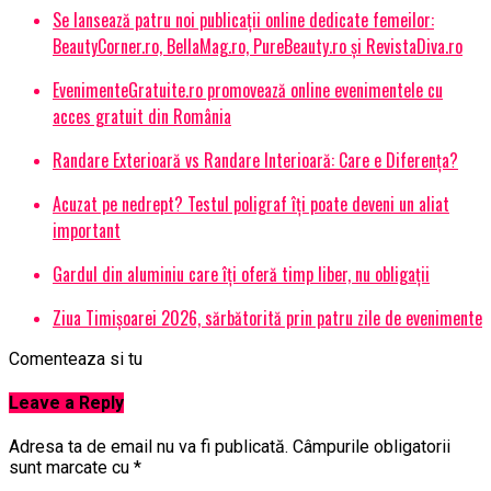
Se lansează patru noi publicații online dedicate femeilor:
BeautyCorner.ro, BellaMag.ro, PureBeauty.ro și RevistaDiva.ro
EvenimenteGratuite.ro promovează online evenimentele cu
acces gratuit din România
Randare Exterioară vs Randare Interioară: Care e Diferența?
Acuzat pe nedrept? Testul poligraf îţi poate deveni un aliat
important
Gardul din aluminiu care îți oferă timp liber, nu obligații
Ziua Timișoarei 2026, sărbătorită prin patru zile de evenimente
Comenteaza si tu
Leave a Reply
Adresa ta de email nu va fi publicată.
Câmpurile obligatorii
sunt marcate cu
*