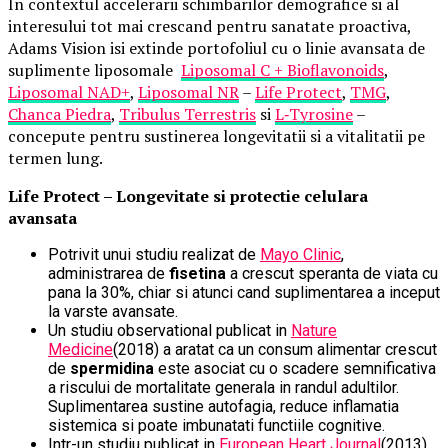
In contextul accelerarii schimbarilor demografice si al
interesului tot mai crescand pentru sanatate proactiva,
Adams Vision isi extinde portofoliul cu o linie avansata de
suplimente liposomale
Liposomal C + Bioflavonoids
,
Liposomal NAD+
,
Liposomal NR
–
Life Protect
,
TMG
,
Chanca Piedra
,
Tribulus Terrestris
si
L
‑
Tyrosine
–
concepute pentru sustinerea longevitatii si a vitalitatii pe
termen lung.
Life Protect – Longevitate si protectie celulara
avansata
Potrivit unui studiu realizat de
Mayo Clinic
,
administrarea de
fisetina
a crescut speranta de viata cu
pana la 30%, chiar si atunci cand suplimentarea a inceput
la varste avansate.
Un studiu observational publicat in
Nature
Medicine
(2018) a aratat ca un consum alimentar crescut
de
spermidina
este asociat cu o scadere semnificativa
a riscului de mortalitate generala in randul adultilor.
Suplimentarea sustine autofagia, reduce inflamatia
sistemica si poate imbunatati functiile cognitive.
Intr-un studiu publicat in
European Heart Journal
(2013),