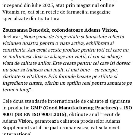
incepand din iulie 2025, atat prin magazinul online
Vitamix.ro, cat si in retele de farmacii si magazine
specializate din toata tara.
Zsuzsanna Benedek, cofondatoare Adams Vision
,
declara:
„
Noua gama de longevitate si bunastare reflecta
viziunea noastra pentru o viata activa, echilibrata si
constienta. Am creat aceste produse pentru toti cei care nu
se multumesc doar sa adauge ani vietii, ci vor sa adauge
viata de calitate anilor. Este creata pentru cei care isi doresc
nu doar sa traiasca mai mult, ci mai bine – cu energie,
claritate si vitalitate. Prin formule bazate pe stiinta si
ingrediente curate, oferim un sprijin real pentru sanatate pe
termen lung
”.
Cele doua standarde internationale de calitate si siguranta
in productie
GMP (Good Manufacturing Practices)
si
ISO
9001 (SR EN ISO 9001:2015),
obtinute anul trecut de
Adams Vision, garanteaza calitatea produselor Adams
Supplements atat pe piata romaneasca, cat si la nivel
international.