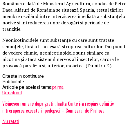
României e dată de Ministerul Agriculturii, condus de Petre
Daea. Alături de România se situează Spania, restul ţărilor
membre oscilând între interzicerea imediată a substanţelor
nocive şi introducerea unor derogări şi perioade de
tranziţie.
Neonicotinoidele sunt substanţe cu care sunt tratate
seminţele, fără a fi necesară stropirea culturilor. Din punct
de vedere chimic, neonicotinoidele sunt similare cu
nicotina şi atacă sistemul nervos al insectelor, cărora le
provoacă paralizia şi, ulterior, moartea. (Dumitru E.).
Citeste in continuare
Publicitate
Articole pe aceiasi tema:
prima
Urmatorul
Visinescu ramane dupa gratii, Inalta Curte i-a respins definitiv
intreruperea executarii pedepsei – Comisarul de Prahova
Nu ratati