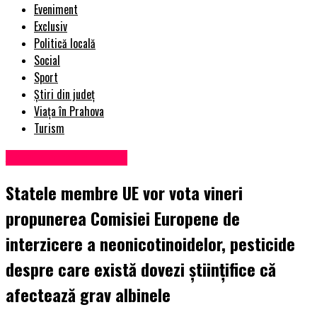
Eveniment
Exclusiv
Politică locală
Social
Sport
Știri din județ
Viața în Prahova
Turism
Administrație locală
Statele membre UE vor vota vineri
propunerea Comisiei Europene de
interzicere a neonicotinoidelor, pesticide
despre care există dovezi ştiinţifice că
afectează grav albinele