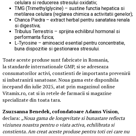
celulara si reducerea stresului oxidativ;
TMG (Trimethylglycine) – sustine functia hepatica si
metilarea celulara (reglarea chimica a activitatii genelor);
Chanca Piedra – extract herbal pentru sanatatea renala
si digestiva;
Tribulus Terrestris – sprijina echilibrul hormonal si
performanta fizica;
L‑Tyrosine – aminoacid esential pentru concentratie,
buna dispozitie si gestionarea stresului.
Toate aceste produse sunt fabricate in Romania,
la standarde internationale GMP, si se adreseaza
consumatorilor activi, constienti de importanta prevenirii
si imbatranirii sanatoase. Noua gama este disponibila
incepand din iulie 2025, atat prin magazinul online
Vitamix.ro, cat si in retele de farmacii si magazine
specializate din toata tara.
Zsuzsanna Benedek, cofondatoare Adams Vision
,
declara:
„
Noua gama de longevitate si bunastare reflecta
viziunea noastra pentru o viata activa, echilibrata si
constienta. Am creat aceste produse pentru toti cei care nu