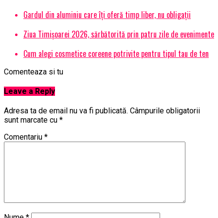
Gardul din aluminiu care îți oferă timp liber, nu obligații
Ziua Timișoarei 2026, sărbătorită prin patru zile de evenimente
Cum alegi cosmetice coreene potrivite pentru tipul tau de ten
Comenteaza si tu
Leave a Reply
Adresa ta de email nu va fi publicată.
Câmpurile obligatorii
sunt marcate cu
*
Comentariu
*
Nume
*