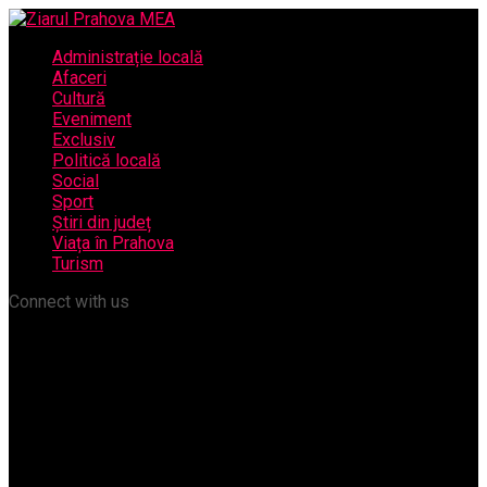
Administrație locală
Afaceri
Cultură
Eveniment
Exclusiv
Politică locală
Social
Sport
Știri din județ
Viața în Prahova
Turism
Connect with us