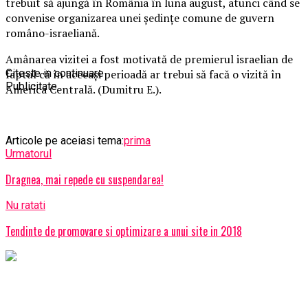
trebuit să ajungă în România în luna august, atunci când se
convenise organizarea unei ședințe comune de guvern
româno-israeliană.
Amânarea vizitei a fost motivată de premierul israelian de
faptul că în aceeași perioadă ar trebui să facă o vizită în
Citeste in continuare
Publicitate
America Centrală. (Dumitru E.).
Articole pe aceiasi tema:
prima
Urmatorul
Dragnea, mai repede cu suspendarea!
Nu ratati
Tendinte de promovare si optimizare a unui site in 2018