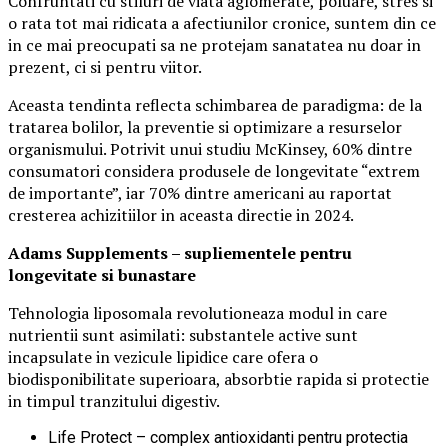
Confruntati cu stiluri de viata aglomerate, poluare, stres si
o rata tot mai ridicata a afectiunilor cronice, suntem din ce
in ce mai preocupati sa ne protejam sanatatea nu doar in
prezent, ci si pentru viitor.
Aceasta tendinta reflecta schimbarea de paradigma: de la
tratarea bolilor, la preventie si optimizare a resurselor
organismului. Potrivit unui studiu McKinsey, 60% dintre
consumatori considera produsele de longevitate “extrem
de importante”, iar 70% dintre americani au raportat
cresterea achizitiilor in aceasta directie in 2024.
Adams Supplements –
supliementele
pentru
longevitate si bunastare
Tehnologia liposomala revolutioneaza modul in care
nutrientii sunt asimilati: substantele active sunt
incapsulate in vezicule lipidice care ofera o
biodisponibilitate superioara, absorbtie rapida si protectie
in timpul tranzitului digestiv.
Life Protect – complex antioxidanti pentru protectia