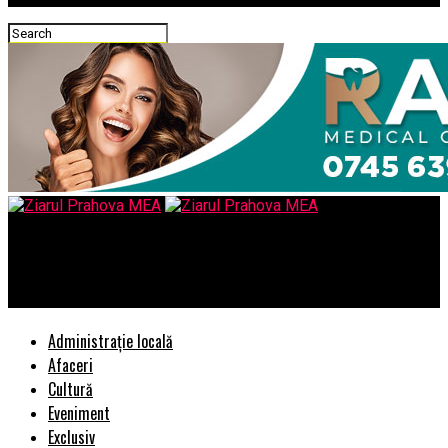
Ziarul Prahova MEA
Decizia premierului israelian, Benjamin Netanyahu
Administrație locală
Afaceri
Cultură
Eveniment
Exclusiv