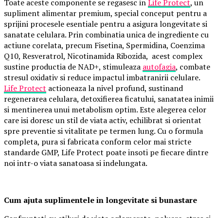
Toate aceste componente se regasesc in
Life Protect
, un
supliment alimentar premium, special conceput pentru a
sprijini procesele esentiale pentru a asigura longevitate si
sanatate celulara. Prin combinatia unica de ingrediente cu
actiune corelata, precum Fisetina, Spermidina, Coenzima
Q10, Resveratrol, Nicotinamida Ribozida, acest complex
sustine productia de NAD+, stimuleaza
autofagia
, combate
stresul oxidativ si reduce impactul imbatranirii celulare.
Life Protect
actioneaza la nivel profund, sustinand
regenerarea celulara, detoxifierea ficatului, sanatatea inimii
si mentinerea unui metabolism optim. Este alegerea celor
care isi doresc un stil de viata activ, echilibrat si orientat
spre preventie si vitalitate pe termen lung. Cu o formula
completa, pura si fabricata conform celor mai stricte
standarde GMP, Life Protect poate insoti pe fiecare dintre
noi intr-o viata sanatoasa si indelungata.
Cum ajuta suplimentele in longevitate si bunastare