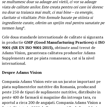
se multumesc doar sa adauge ani vietii, ci vor sa adauge
viata de calitate anilor. Este creata pentru cei care isi doresc
nu doar sa traiasca mai mult, ci mai bine – cu energie,
claritate si vitalitate. Prin formule bazate pe stiinta si
ingrediente curate, oferim un sprijin real pentru sanatate pe
termen lung
”.
Cele doua standarde internationale de calitate si siguranta
in productie
GMP (Good Manufacturing Practices)
si
ISO
9001 (SR EN ISO 9001:2015),
obtinute anul trecut de
Adams Vision, garanteaza calitatea produselor Adams
Supplements atat pe piata romaneasca, cat si la nivel
international.
Despre Adams Vision
Compania Adams Vision este un un jucator important pe
piata suplimentelor nutritive din Romania, producand
peste 250 de tipuri de suplimente nutritive, distribuite in
peste 400 de farmacii si magazine din intreaga tara, cu
aportul a circa 200 de angajati. Compania Adams Vision a