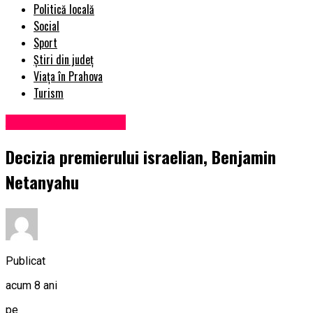
Politică locală
Social
Sport
Știri din județ
Viața în Prahova
Turism
Administrație locală
Decizia premierului israelian, Benjamin
Netanyahu
Publicat
acum 8 ani
pe