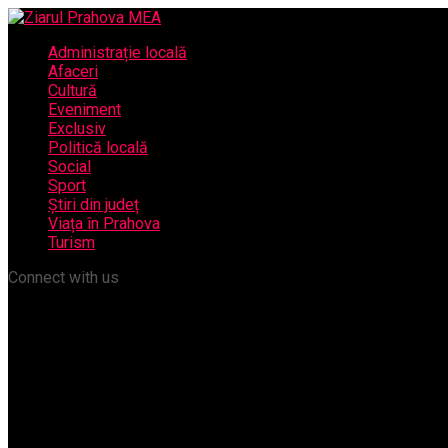
Administrație locală
Afaceri
Cultură
Eveniment
Exclusiv
Politică locală
Social
Sport
Știri din județ
Viața în Prahova
Turism
Connect with us