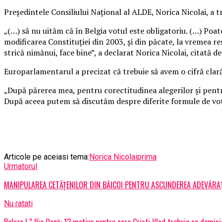
Preşedintele Consiliului Naţional al ALDE, Norica Nicolai, a t
„(…) să nu uităm că în Belgia votul este obligatoriu. (…) Poa
modificarea Constituţiei din 2003, şi din păcate, la vremea res
strică nimănui, face bine”, a declarat Norica Nicolai, citată d
Europarlamentarul a precizat că trebuie să avem o cifră clar
„După părerea mea, pentru corectitudinea alegerilor şi pentr
După aceea putem să discutăm despre diferite formule de vot
Articole pe aceiasi tema:
Norica Nicolai
prima
Urmatorul
MANIPULAREA CETĂȚENILOR DIN BĂICOI PENTRU ASCUNDEREA ADEVĂRAȚ
Nu ratati
Peluza I ” Ilie Oană: 13 motive pentru care Cristi Vlad trebuie sa demis