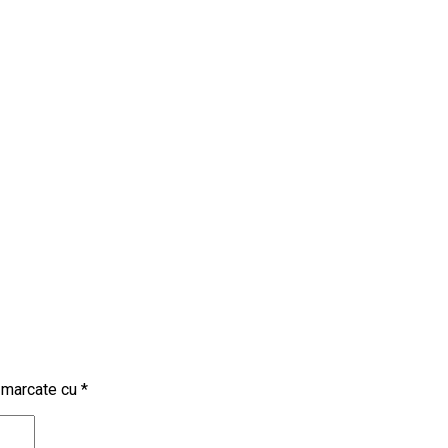
t marcate cu
*