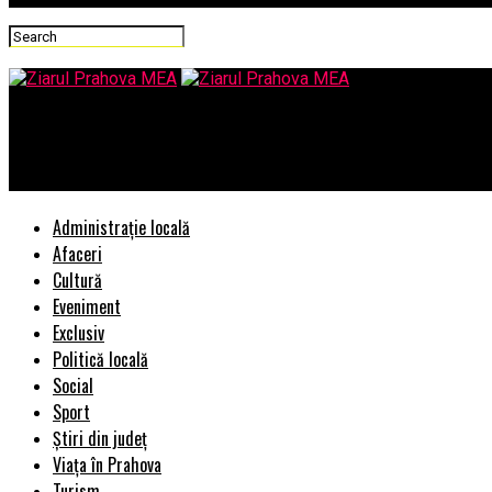
Ziarul Prahova MEA
Norica Nicolai pledează pentru introducerea votului obligatoriu 
Administrație locală
Afaceri
Cultură
Eveniment
Exclusiv
Politică locală
Social
Sport
Știri din județ
Viața în Prahova
Turism