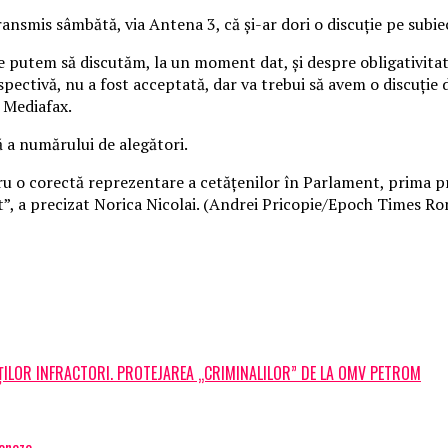
ransmis sâmbătă, via Antena 3, că şi-ar dori o discuţie pe subie
te putem să discutăm, la un moment dat, şi despre obligativita
pectivă, nu a fost acceptată, dar va trebui să avem o discuţie d
e Mediafax.
ă a numărului de alegători.
u o corectă reprezentare a cetăţenilor în Parlament, prima pr
”, a precizat Norica Nicolai. (Andrei Pricopie/Epoch Times R
ILOR INFRACTORI. PROTEJAREA „CRIMINALILOR” DE LA OMV PETROM
ioneze