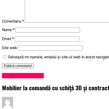
Comentariu
*
Nume
*
Email
*
Site web
Salvează-mi numele, emailul și site-ul web în acest navigat
Administrație locală
Mobilier la comandă cu schiță 3D și contrac