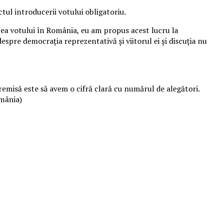
ctul introducerii votului obligatoriu.
tea votului în România, eu am propus acest lucru la
espre democraţia reprezentativă şi viitorul ei şi discuţia nu
emisă este să avem o cifră clară cu numărul de alegători.
omânia)