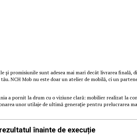
și promisiunile sunt adesea mai mari decât livrarea finală, di
tău. NCH Mob nu este doar un atelier de mobilă, ci un partener 
a a pornit la drum cu o viziune clară: mobilier realizat la co
ionarea unor utilaje de ultimă generație pentru prelucrarea mat
rezultatul înainte de execuție