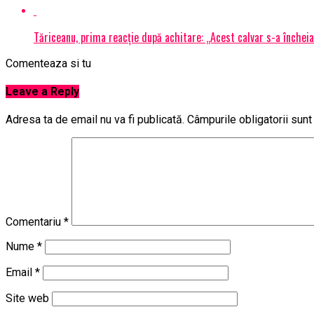
Tăriceanu, prima reacție după achitare: „Acest calvar s-a închei
Comenteaza si tu
Leave a Reply
Adresa ta de email nu va fi publicată.
Câmpurile obligatorii sun
Comentariu
*
Nume
*
Email
*
Site web