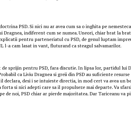
 doctrina PSD. Si nici nu ar avea cum sa o inghita pe nemestec
 lui Dragnea, indiferent cum se numea. Uneori, chiar brat la br
explicatii pentru parteneriatul cu PSD, de genul luptam impreu
 l-a cam lasat in vant, fluturand ca steagul salvamarilor.
 sprijin pentru PSD, fara discutie. In lipsa lor, partidul lui 
Probabil ca Liviu Dragnea si greii din PSD au suficiente resurse
l declara, desi i se intuieste directia, in mod cert va avea un
orta si nici adepti care sa il propulseze mai departe. Va sfarsi
pe de noi, PSD chiar ar pierde majoritatea. Dar Tariceanu va pi