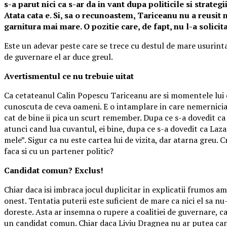
s-a parut nici ca s-ar da in vant dupa politicile si strateg
Atata cata e. Si, sa o recunoastem, Tariceanu nu a reusit 
garnitura mai mare. O pozitie care, de fapt, nu l-a solicita
Este un adevar peste care se trece cu destul de mare usurinta 
de guvernare el ar duce greul.
Avertismentul ce nu trebuie uitat
Ca cetateanul Calin Popescu Tariceanu are si momentele lui d
cunoscuta de ceva oameni. E o intamplare in care nemernicia s-
cat de bine ii pica un scurt remember. Dupa ce s-a dovedit ca
atunci cand lua cuvantul, ei bine, dupa ce s-a dovedit ca Laz
mele”. Sigur ca nu este cartea lui de vizita, dar atarna greu. 
faca si cu un partener politic?
Candidat comun? Exclus!
Chiar daca isi imbraca jocul duplicitar in explicatii frumos am
onest. Tentatia puterii este suficient de mare ca nici el sa nu
doreste. Asta ar insemna o rupere a coalitiei de guvernare, ca
un candidat comun. Chiar daca Liviu Dragnea nu ar putea candid