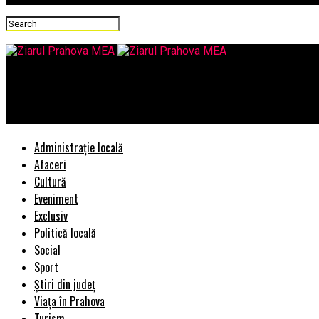
Ziarul Prahova MEA
Al doilea om din stat se hraneste cu iluziile ca ar putea fi, vreo
Administrație locală
Afaceri
Cultură
Eveniment
Exclusiv
Politică locală
Social
Sport
Știri din județ
Viața în Prahova
Turism