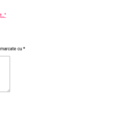
at…”
t marcate cu
*