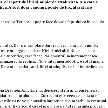
 el si partidul lui si-ar pierde stralucirea. Aia care e.
tiva. A fost doar vagonul, poate de lux, atasat la o
Nu cred ca Tariceanu poate face dovada faptului ca in coalitia
luntar. Dar o intamplare din trecut imi staruie in minte,
mi-o stearga niciodata. Nici el, nici altii. Nu-mi dau seama
erale autentice, care facea Parlamentul sa incremeneasca
ai mizerabila replica: „Nu e tatal meu adoptiv, e sotul mamei
ca si-a tradat tatal, fie el si adoptiv, ce l-ar impiedica sa o
Liviu Dragnea. Ambitiile lui depasesc sfera unui parteneriat
datura la fotoliul de la Cotroceni este ceea ce cauta si isi
povestile cu ne vom consulta impreuna si o sa stabilim eventual
n si ar fi de acord ca cel mai mare partid sa nu aiba propriul