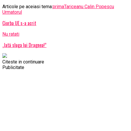
Articole pe aceiasi tema:
prima
Tariceanu Calin Popescu
Urmatorul
Ciorba UE s-a acrit
Nu ratati
„Iată sluga lui Dragnea!”
Citeste in continuare
Publicitate