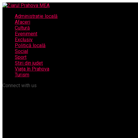
Administrație locală
Afaceri
Cultură
Eveniment
Exclusiv
Politică locală
Social
Sport
Știri din județ
Viața în Prahova
Turism
Connect with us