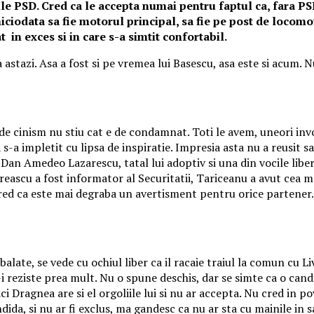
iile PSD. Cred ca le accepta numai pentru faptul ca, fara PSD,
niciodata sa fie motorul principal, sa fie pe post de locomo
t in exces si in care s-a simtit confortabil.
astazi. Asa a fost si pe vremea lui Basescu, asa este si acum. 
e cinism nu stiu cat e de condamnat. Toti le avem, uneori invo
a impletit cu lipsa de inspiratie. Impresia asta nu a reusit sa 
 Dan Amedeo Lazarescu, tatal lui adoptiv si una din vocile lib
areascu a fost informator al Securitatii, Tariceanu a avut cea m
Cred ca este mai degraba un avertisment pentru orice partener. Da
balate, se vede cu ochiul liber ca il racaie traiul la comun cu 
-i reziste prea mult. Nu o spune deschis, dar se simte ca o candi
ci Dragnea are si el orgoliile lui si nu ar accepta. Nu cred in 
a, si nu ar fi exclus, ma gandesc ca nu ar sta cu mainile in sa