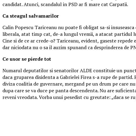
candidat. Atunci, scandalul in PSD ar fi mare cat Carpatii.
Ca steagul salvamarilor
Calin Popescu Tariceanu nu poate fi obligat sa-si insuseasca
liberala, atat timp cat, de-a lungul vremii, a atacat partidul
Cine si de ce ar crede-o? Tariceanu, evident, gaseste repede 
dar niciodata nu o sa il auzim spunand ca desprinderea de PNL
Ce usor se pierde tot
Numarul deputatilor si senatorilor ALDE constituie un punct de
daca gruparea disidenta a Gabrielei Firea s-a rupe de partid. 
diviza coalitia de guvernare, mergand pe un drum pe care nu i
dupa care se va duce pe panta descendenta. Nu are suficienta f
reveni vreodata. Vorba unui pesedist cu greutate: „daca se ru