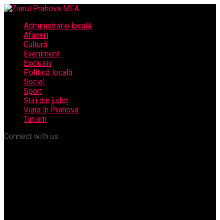
Administrație locală
Afaceri
Cultură
Eveniment
Exclusiv
Politică locală
Social
Sport
Știri din județ
Viața în Prahova
Turism
Connect with us