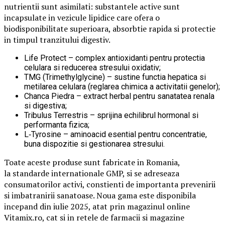
nutrientii sunt asimilati: substantele active sunt
incapsulate in vezicule lipidice care ofera o
biodisponibilitate superioara, absorbtie rapida si protectie
in timpul tranzitului digestiv.
Life Protect – complex antioxidanti pentru protectia
celulara si reducerea stresului oxidativ;
TMG (Trimethylglycine) – sustine functia hepatica si
metilarea celulara (reglarea chimica a activitatii genelor);
Chanca Piedra – extract herbal pentru sanatatea renala
si digestiva;
Tribulus Terrestris – sprijina echilibrul hormonal si
performanta fizica;
L‑Tyrosine – aminoacid esential pentru concentratie,
buna dispozitie si gestionarea stresului.
Toate aceste produse sunt fabricate in Romania,
la standarde internationale GMP, si se adreseaza
consumatorilor activi, constienti de importanta prevenirii
si imbatranirii sanatoase. Noua gama este disponibila
incepand din iulie 2025, atat prin magazinul online
Vitamix.ro, cat si in retele de farmacii si magazine