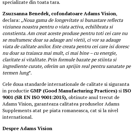
specializate din toata tara.
Zsuzsanna Benedek, cofondatoare Adams Vision
,
declara:
„
Noua gama de longevitate si bunastare reflecta
viziunea noastra pentru o viata activa, echilibrata si
constienta. Am creat aceste produse pentru toti cei care nu
se multumesc doar sa adauge ani vietii, ci vor sa adauge
viata de calitate anilor. Este creata pentru cei care isi doresc
nu doar sa traiasca mai mult, ci mai bine – cu energie,
claritate si vitalitate. Prin formule bazate pe stiinta si
ingrediente curate, oferim un sprijin real pentru sanatate pe
termen lung
”.
Cele doua standarde internationale de calitate si siguranta
in productie
GMP (Good Manufacturing Practices)
si
ISO
9001 (SR EN ISO 9001:2015),
obtinute anul trecut de
Adams Vision, garanteaza calitatea produselor Adams
Supplements atat pe piata romaneasca, cat si la nivel
international.
Despre Adams Vision