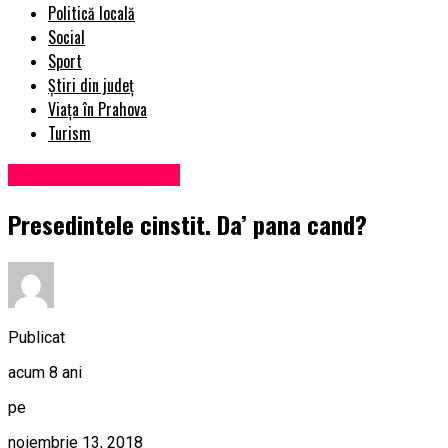
Politică locală
Social
Sport
Știri din județ
Viața în Prahova
Turism
Administrație locală
Presedintele cinstit. Da’ pana cand?
Publicat
acum 8 ani
pe
noiembrie 13, 2018