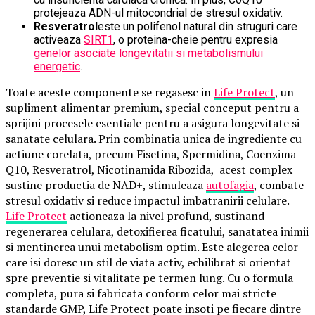
protejeaza ADN-ul mitocondrial de stresul oxidativ.
Resveratrol
este un polifenol natural din struguri care
activeaza
SIRT1
, o proteina-cheie pentru expresia
genelor asociate longevitatii si metabolismului
energetic
.
Toate aceste componente se regasesc in
Life Protect
, un
supliment alimentar premium, special conceput pentru a
sprijini procesele esentiale pentru a asigura longevitate si
sanatate celulara. Prin combinatia unica de ingrediente cu
actiune corelata, precum Fisetina, Spermidina, Coenzima
Q10, Resveratrol, Nicotinamida Ribozida, acest complex
sustine productia de NAD+, stimuleaza
autofagia
, combate
stresul oxidativ si reduce impactul imbatranirii celulare.
Life Protect
actioneaza la nivel profund, sustinand
regenerarea celulara, detoxifierea ficatului, sanatatea inimii
si mentinerea unui metabolism optim. Este alegerea celor
care isi doresc un stil de viata activ, echilibrat si orientat
spre preventie si vitalitate pe termen lung. Cu o formula
completa, pura si fabricata conform celor mai stricte
standarde GMP, Life Protect poate insoti pe fiecare dintre