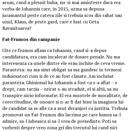
acum, cand a plesnit buba, nu-si mai aminteste daca era
vorba de Iohannis care, in 2015, urma sa depuna
juramantul peste cateva zile si trebuia scos din rahat sau
unul, Klaus, de peste gard, care e luat cu Geta
Ravasitoarea?
Fat-Frumos din campanie
Uite ce frumos aflam ca Iohannis, cand si-a depus
candidatura, era cam incalecat de dosare penale. Nu ma
intereseaza ca unele dintre ele erau inchise de ceva vreme.
Paranteza: nu ma simt obligat sa ma gandesc in termeni
induiosatori cum si de ce au fost clasate. Am incheiat
paranteza. Ghinionul lui Iohannis a fost ca s-a aflat – e
drept, cam tarziu – oricat s-au straduit, el si altii, sa nu
transpire nicio informatie. El era muntele de moralitate, de
corectitudine, de onoare si n-ar fi dat bine la imaginea lui
de candidat sa se afle ca a avut deranjuri cu justitia. Trebuia
promovat un Fat-Frumos din lacrima pe care lumea sa-l
admire, sa-l iubeasca si sa-l vrea de presedinte. Poti sa
vorbesti despre vreo zona gri din trecutul lui cand nici