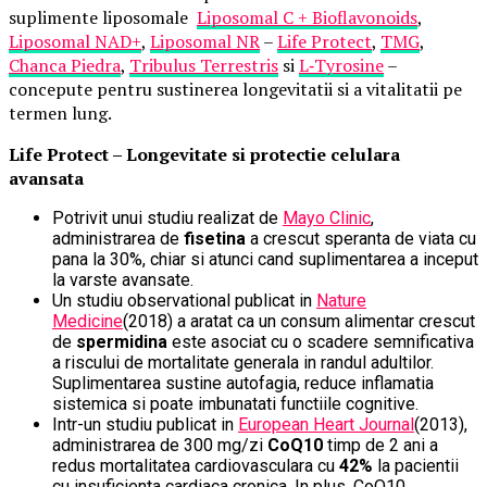
suplimente liposomale
Liposomal C + Bioflavonoids
,
Liposomal NAD+
,
Liposomal NR
–
Life Protect
,
TMG
,
Chanca Piedra
,
Tribulus Terrestris
si
L
‑
Tyrosine
–
concepute pentru sustinerea longevitatii si a vitalitatii pe
termen lung.
Life Protect – Longevitate si protectie celulara
avansata
Potrivit unui studiu realizat de
Mayo Clinic
,
administrarea de
fisetina
a crescut speranta de viata cu
pana la 30%, chiar si atunci cand suplimentarea a inceput
la varste avansate.
Un studiu observational publicat in
Nature
Medicine
(2018) a aratat ca un consum alimentar crescut
de
spermidina
este asociat cu o scadere semnificativa
a riscului de mortalitate generala in randul adultilor.
Suplimentarea sustine autofagia, reduce inflamatia
sistemica si poate imbunatati functiile cognitive.
Intr-un studiu publicat in
European Heart Journal
(2013),
administrarea de 300 mg/zi
CoQ10
timp de 2 ani a
redus mortalitatea cardiovasculara cu
42%
la pacientii
cu insuficienta cardiaca cronica. In plus, CoQ10