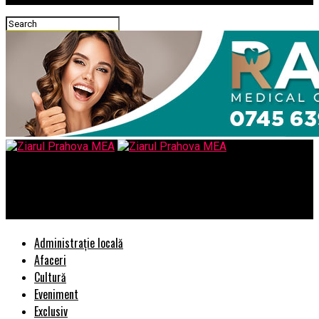
Ziarul Prahova MEA
Presedintele cinstit. Da’ pana cand?
Administrație locală
Afaceri
Cultură
Eveniment
Exclusiv