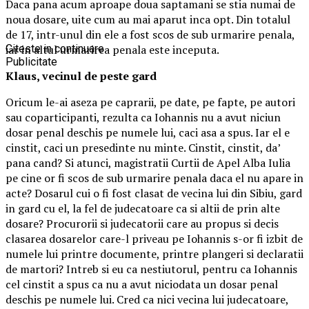
Daca pana acum aproape doua saptamani se stia numai de
noua dosare, uite cum au mai aparut inca opt. Din totalul
de 17, intr-unul din ele a fost scos de sub urmarire penala,
iar in altul urmarirea penala este inceputa.
Citeste in continuare
Publicitate
Klaus, vecinul de peste gard
Oricum le-ai aseza pe caprarii, pe date, pe fapte, pe autori
sau coparticipanti, rezulta ca Iohannis nu a avut niciun
dosar penal deschis pe numele lui, caci asa a spus. Iar el e
cinstit, caci un presedinte nu minte. Cinstit, cinstit, da’
pana cand? Si atunci, magistratii Curtii de Apel Alba Iulia
pe cine or fi scos de sub urmarire penala daca el nu apare in
acte? Dosarul cui o fi fost clasat de vecina lui din Sibiu, gard
in gard cu el, la fel de judecatoare ca si altii de prin alte
dosare? Procurorii si judecatorii care au propus si decis
clasarea dosarelor care-l priveau pe Iohannis s-or fi izbit de
numele lui printre documente, printre plangeri si declaratii
de martori? Intreb si eu ca nestiutorul, pentru ca Iohannis
cel cinstit a spus ca nu a avut niciodata un dosar penal
deschis pe numele lui. Cred ca nici vecina lui judecatoare,