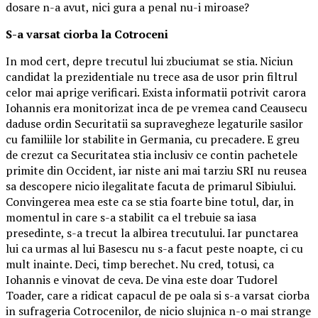
dosare n-a avut, nici gura a penal nu-i miroase?
S-a varsat ciorba la Cotroceni
In mod cert, depre trecutul lui zbuciumat se stia. Niciun
candidat la prezidentiale nu trece asa de usor prin filtrul
celor mai aprige verificari. Exista informatii potrivit carora
Iohannis era monitorizat inca de pe vremea cand Ceausecu
daduse ordin Securitatii sa supravegheze legaturile sasilor
cu familiile lor stabilite in Germania, cu precadere. E greu
de crezut ca Securitatea stia inclusiv ce contin pachetele
primite din Occident, iar niste ani mai tarziu SRI nu reusea
sa descopere nicio ilegalitate facuta de primarul Sibiului.
Convingerea mea este ca se stia foarte bine totul, dar, in
momentul in care s-a stabilit ca el trebuie sa iasa
presedinte, s-a trecut la albirea trecutului. Iar punctarea
lui ca urmas al lui Basescu nu s-a facut peste noapte, ci cu
mult inainte. Deci, timp berechet. Nu cred, totusi, ca
Iohannis e vinovat de ceva. De vina este doar Tudorel
Toader, care a ridicat capacul de pe oala si s-a varsat ciorba
in sufrageria Cotrocenilor, de nicio slujnica n-o mai strange