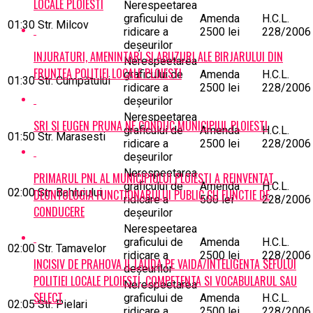
LOCALE PLOIESTI
Nerespeetarea
graficului de
Amenda
H.C.L.
01:30
Str. Milcov
ridicare a
2500 lei
228/2006
deşeurilor
INJURATURI, AMENINTARI SI ABUZURI ALE BIRJARULUI DIN
Nerespeetarea
FRUNTEA POLITIEI LOCALE PLOIESTI
graficului de
Amenda
H.C.L.
01:30
Str. Cumpătului
ridicare a
2500 lei
228/2006
deşeurilor
Nerespeetarea
SRI SI EUGEN PRUNA NE CONDUC MUNICIPIUL PLOIESTI
graficului de
Amenda
H.C.L.
01:50
Str. Marasesti
ridicare a
2500 lei
228/2006
deşeurilor
Nerespeetarea
PRIMARUL PNL AL MUNICIPIULUI PLOIESTI A REINVENTAT
graficului de
Amenda
H.C.L.
02:00
Str. Bahluiului
DEONTOLOGIA FUNCTIONARULUI PUBLIC CU FUNCTIE DE
ridicare a
500 lei
228/2006
CONDUCERE
deşeurilor
Nerespeetarea
graficului de
Amenda
H.C.L.
02:00
Str. Tamavelor
ridicare a
2500 lei
228/2006
INCISIV DE PRAHOVA IL LAUDA PE VAIDA/INTELIGENTA SEFULUI
deşeurilor
POLITIEI LOCALE PLOIESTI, COMPETENTA SI VOCABULARUL SAU
Nerespeetarea
SELECT
graficului de
Amenda
H.C.L.
02:05
Str. Pielari
ridicare a
2500 lei
228/2006