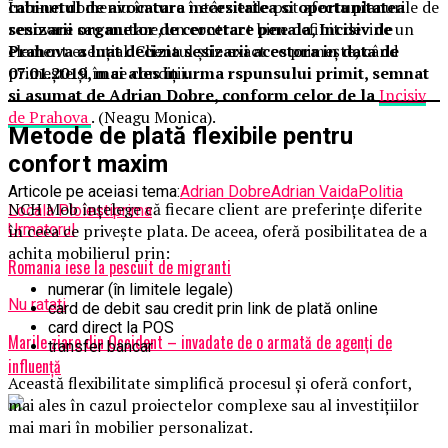
cabinetul de avocatura necesitatea si oportunitatea
Într-un domeniu în care întârzierile pot afecta planurile de
sesizarii organelor de cercetare penala, Incisiv de
renovare sau mutare, un contract bine definit devine un
Prahova a luat decizia sesizarii acestora in data de
element esențial. Clientul știe exact ce primește, când
07.01.2019, mai ales in urma rspunsului primit, semnat
primește și în ce condiții.
si asumat de Adrian Dobre, conform celor de la
Incisiv
de Prahova
. (Neagu Monica).
Metode de plată flexibile pentru
confort maxim
Articole pe aceiasi tema:
Adrian Dobre
Adrian Vaida
Politia
NCH Mob înțelege că fiecare client are preferințe diferite
Locala Ploiesti
prima
în ceea ce privește plata. De aceea, oferă posibilitatea de a
Urmatorul
achita mobilierul prin:
Romania iese la pescuit de migranti
numerar (în limitele legale)
Nu ratati
card de debit sau credit prin link de plată online
card direct la POS
Marile ziare din Occident – invadate de o armată de agenţi de
transfer bancar
influenţă
Această flexibilitate simplifică procesul și oferă confort,
mai ales în cazul proiectelor complexe sau al investițiilor
mai mari în mobilier personalizat.