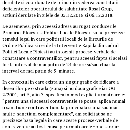
derulate si coordonate de primar in vederea constatarii
deficientelor operatorului de salubritate Rosal Grup,
actiuni derulate in zilele de 05.12.2018 si 06.12.2018.
De asemenea, prin aceeasi adresa au rugat conducerile
Primariei Ploiesti si Politiei Locale Ploiesti sa ne precizeze
temeiul legal in care politistii locali de la Birourile de
Ordine Publica si cei de la Interventie Rapida din cadrul
Politiei Locale Ploiesti au intocmit procese-verbale de
constatare a contraventiilor, pentru aceeasi fapta si acelasi
loc la interval de mai putin de 24 de ore si/sau chiar la
interval de mai putin de 5 minute.
In contextul in care exista un singur grafic de ridicare a
deseurilor pe o strada (zona) si nu doua grafice iar OG
2/2001, art 5, alin 7 specifica in mod explicit urmatoarele:
“pentru una si aceeasi contraventie se poate aplica numai
o sanctiune contraventionala principala si una sau mai
multe sanctiuni complementare”, am solicitat sa ne
precizeze baza legala in care aceste procese-verbale de
contraventie au fost emise pe urmatoarele zone si orar: