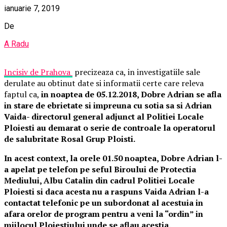
ianuarie 7, 2019
De
A Radu
Incisiv de Prahova
precizeaza ca, in investigatiile sale
derulate au obtinut date si informatii certe care releva
faptul ca,
in noaptea de 05.12.2018, Dobre Adrian se afla
in stare de ebrietate si impreuna cu sotia sa si Adrian
Vaida- directorul general adjunct al Politiei Locale
Ploiesti au demarat o serie de controale la operatorul
de salubritate Rosal Grup Ploisti.
In acest context, la orele 01.50 noaptea, Dobre Adrian l-
a apelat pe telefon pe seful Biroului de Protectia
Mediului, Albu Catalin din cadrul Politiei Locale
Ploiesti si daca acesta nu a raspuns Vaida Adrian l-a
contactat telefonic pe un subordonat al acestuia in
afara orelor de program pentru a veni la “ordin” in
mijlocul Ploiestiului unde se aflau acestia.