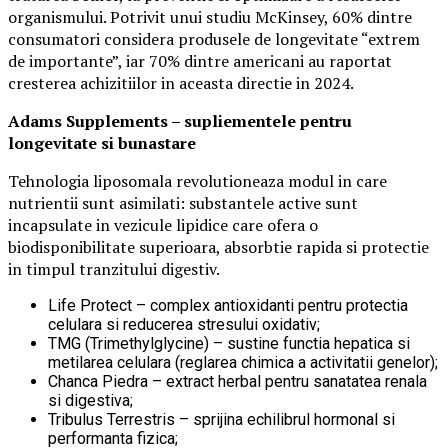
organismului. Potrivit unui studiu McKinsey, 60% dintre
consumatori considera produsele de longevitate “extrem
de importante”, iar 70% dintre americani au raportat
cresterea achizitiilor in aceasta directie in 2024.
Adams Supplements –
supliementele
pentru
longevitate si bunastare
Tehnologia liposomala revolutioneaza modul in care
nutrientii sunt asimilati: substantele active sunt
incapsulate in vezicule lipidice care ofera o
biodisponibilitate superioara, absorbtie rapida si protectie
in timpul tranzitului digestiv.
Life Protect – complex antioxidanti pentru protectia
celulara si reducerea stresului oxidativ;
TMG (Trimethylglycine) – sustine functia hepatica si
metilarea celulara (reglarea chimica a activitatii genelor);
Chanca Piedra – extract herbal pentru sanatatea renala
si digestiva;
Tribulus Terrestris – sprijina echilibrul hormonal si
performanta fizica;