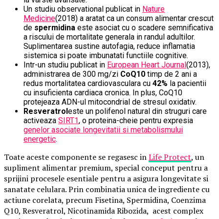
Un studiu observational publicat in
Nature
Medicine
(2018) a aratat ca un consum alimentar crescut
de
spermidina
este asociat cu o scadere semnificativa
a riscului de mortalitate generala in randul adultilor.
Suplimentarea sustine autofagia, reduce inflamatia
sistemica si poate imbunatati functiile cognitive.
Intr-un studiu publicat in
European Heart Journal
(2013),
administrarea de 300 mg/zi
CoQ10
timp de 2 ani a
redus mortalitatea cardiovasculara cu
42%
la pacientii
cu insuficienta cardiaca cronica. In plus, CoQ10
protejeaza ADN-ul mitocondrial de stresul oxidativ.
Resveratrol
este un polifenol natural din struguri care
activeaza
SIRT1
, o proteina-cheie pentru expresia
genelor asociate longevitatii si metabolismului
energetic
.
Toate aceste componente se regasesc in
Life Protect
, un
supliment alimentar premium, special conceput pentru a
sprijini procesele esentiale pentru a asigura longevitate si
sanatate celulara. Prin combinatia unica de ingrediente cu
actiune corelata, precum Fisetina, Spermidina, Coenzima
Q10, Resveratrol, Nicotinamida Ribozida, acest complex