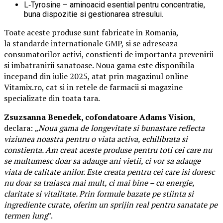
L‑Tyrosine – aminoacid esential pentru concentratie,
buna dispozitie si gestionarea stresului.
Toate aceste produse sunt fabricate in Romania,
la standarde internationale GMP, si se adreseaza
consumatorilor activi, constienti de importanta prevenirii
si imbatranirii sanatoase. Noua gama este disponibila
incepand din iulie 2025, atat prin magazinul online
Vitamix.ro, cat si in retele de farmacii si magazine
specializate din toata tara.
Zsuzsanna Benedek, cofondatoare Adams Vision
,
declara:
„
Noua gama de longevitate si bunastare reflecta
viziunea noastra pentru o viata activa, echilibrata si
constienta. Am creat aceste produse pentru toti cei care nu
se multumesc doar sa adauge ani vietii, ci vor sa adauge
viata de calitate anilor. Este creata pentru cei care isi doresc
nu doar sa traiasca mai mult, ci mai bine – cu energie,
claritate si vitalitate. Prin formule bazate pe stiinta si
ingrediente curate, oferim un sprijin real pentru sanatate pe
termen lung
”.