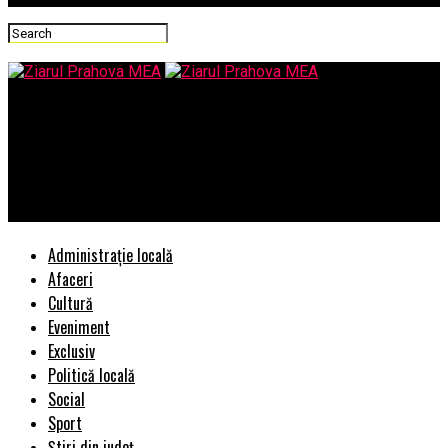
Ziarul Prahova MEA
O NOUA PLANGERE PENALA PE NUMELE LUI ADRIAN DOBRE-
PRIMAR AL MUNICIPIULUI PLOIESTI SI ADRIAN VAIDA- INCA
SEFUL POLITIEI LOCALE PLOIESTI
Administrație locală
Afaceri
Cultură
Eveniment
Exclusiv
Politică locală
Social
Sport
Știri din județ