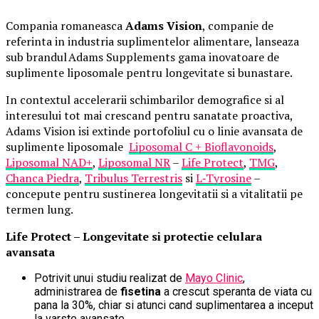
Compania romaneasca
Adams Vision
, companie de
referinta in industria suplimentelor alimentare, lanseaza
sub brandul Adams Supplements gama inovatoare de
suplimente liposomale pentru longevitate si bunastare.
In contextul accelerarii schimbarilor demografice si al
interesului tot mai crescand pentru sanatate proactiva,
Adams Vision isi extinde portofoliul cu o linie avansata de
suplimente liposomale
Liposomal C + Bioflavonoids
,
Liposomal NAD+
,
Liposomal NR
–
Life Protect
,
TMG
,
Chanca Piedra
,
Tribulus Terrestris
si
L
‑
Tyrosine
–
concepute pentru sustinerea longevitatii si a vitalitatii pe
termen lung.
Life Protect – Longevitate si protectie celulara
avansata
Potrivit unui studiu realizat de
Mayo Clinic
,
administrarea de
fisetina
a crescut speranta de viata cu
pana la 30%, chiar si atunci cand suplimentarea a inceput
la varste avansate.