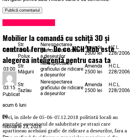
Administrație locală
Mobilier la comandă cu schiță 3D și
Str.
Nerespectarea
contract ferm – De ce NCH Mob este
Amenda
H£.L.
02:55
Inrarea
graficului de ridicare
2500 lei
228/2006
Polux
a deşeurilor
alegerea inteligentă pentru casa ta
Nerespectarea
Str.
Amenda
H.C.L.
03:00
graficului de ridicare
Măgurii
2500 lei
228/2006
a deşeurilor
Nerespectarea
Str.
Amenda
H.C.L.
03:15
graficului de ridicare
Tazlau
2500 lei
228/2006
a deşeurilor
Publicat
acum 6 luni
pe
Deci, in zilele de 05-06-07.12.2018 politistii locali au
amendat operatorul de salubritate pe strazi care
februarie 23, 2026
apartineau aceluiasi grafic de ridicare a deseurilor, fara a