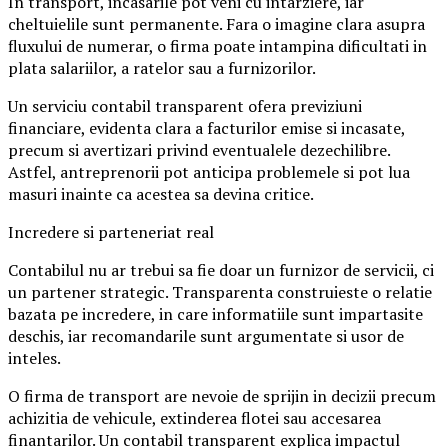
In transport, incasarile pot veni cu intarziere, iar
cheltuielile sunt permanente. Fara o imagine clara asupra
fluxului de numerar, o firma poate intampina dificultati in
plata salariilor, a ratelor sau a furnizorilor.
Un serviciu contabil transparent ofera previziuni
financiare, evidenta clara a facturilor emise si incasate,
precum si avertizari privind eventualele dezechilibre.
Astfel, antreprenorii pot anticipa problemele si pot lua
masuri inainte ca acestea sa devina critice.
Incredere si parteneriat real
Contabilul nu ar trebui sa fie doar un furnizor de servicii, ci
un partener strategic. Transparenta construieste o relatie
bazata pe incredere, in care informatiile sunt impartasite
deschis, iar recomandarile sunt argumentate si usor de
inteles.
O firma de transport are nevoie de sprijin in decizii precum
achizitia de vehicule, extinderea flotei sau accesarea
finantarilor. Un contabil transparent explica impactul