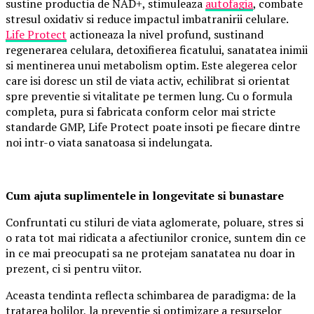
sustine productia de NAD+, stimuleaza
autofagia
, combate
stresul oxidativ si reduce impactul imbatranirii celulare.
Life Protect
actioneaza la nivel profund, sustinand
regenerarea celulara, detoxifierea ficatului, sanatatea inimii
si mentinerea unui metabolism optim. Este alegerea celor
care isi doresc un stil de viata activ, echilibrat si orientat
spre preventie si vitalitate pe termen lung. Cu o formula
completa, pura si fabricata conform celor mai stricte
standarde GMP, Life Protect poate insoti pe fiecare dintre
noi intr-o viata sanatoasa si indelungata.
Cum ajuta suplimentele in longevitate si bunastare
Confruntati cu stiluri de viata aglomerate, poluare, stres si
o rata tot mai ridicata a afectiunilor cronice, suntem din ce
in ce mai preocupati sa ne protejam sanatatea nu doar in
prezent, ci si pentru viitor.
Aceasta tendinta reflecta schimbarea de paradigma: de la
tratarea bolilor, la preventie si optimizare a resurselor