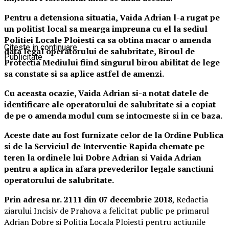
Pentru a detensiona situatia, Vaida Adrian l-a rugat pe
un politist local sa mearga
impreuna cu el la sediul
Politiei Locale Ploiesti ca sa obtina macar o amenda
Citeste in continuare
data legal operatorului de salubritate, Biroul de
Publicitate
Protectia Mediului fiind singurul birou abilitat de lege
sa constate si sa aplice astfel de amenzi.
Cu aceasta ocazie, Vaida Adrian si-a notat datele de
identificare ale operatorului de salubritate si a copiat
de pe o amenda modul cum se intocmeste si in ce baza.
Aceste date au fost furnizate celor de la Ordine Publica
si de la Serviciul de Interventie Rapida chemate pe
teren la ordinele lui Dobre Adrian si Vaida Adrian
pentru a aplica in afara prevederilor legale sanctiuni
operatorului de salubritate.
Prin adresa nr. 2111 din 07 decembrie 2018
, Redactia
ziarului Incisiv de Prahova a felicitat public pe primarul
Adrian Dobre si Politia Locala Ploiesti pentru actiunile