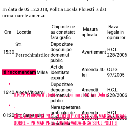
In data de 05.12.2018, Politia Locala Ploiesti a dat
urmatoarele amenzi:
Chipurile ce
Baza
Masura
Ora
Locatia
au constatat
legala in
aplicata
fara grafic
opinia lor
Depozitare
Str.
deşeuri pe
H.C.L.
15:30
Avertisment
Petrochimistilor
domeniul
228/2006
public
Act de
Amendă 40
O.U.G.
Iti recomandam
16:05
Str. Vasile Milea
identitate
lei
97/2005
expirat
Depozitare
deşeuri pe
Amendă
H.C.L.
16:40
Aleea Vitioarei
U.N.P.R Prahova îl atacă dur pe primarul Adrian Dobre
domeniul
100 lei
228/2006
public
Nerespeetarea
graficului de
Amenda
H.C.L.
CIRC, ABUZURI SI PRAF IN OCHII PLOIESTENILOR MARCA ADRIAN
01:20
Str. Carpenului
ridicare a
2500 lei
228/2006
DOBRE – PRIMAR PNL& ADRIAN VAIDA-INCA SEFUL POLITIEI
deşeurilor