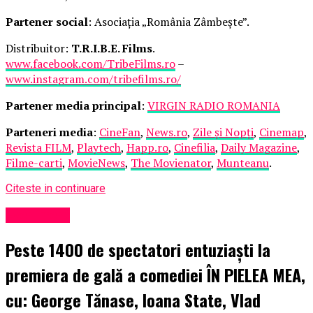
Partener social
: Asociația „România Zâmbește”.
Distribuitor:
T.R.I.B.E. Films
.
www.facebook.com/TribeFilms.ro
–
www.instagram.com/tribefilms.ro/
Partener media principal
:
VIRGIN RADIO ROMANIA
Parteneri media
:
CineFan
,
News.ro
,
Zile și Nopți
,
Cinemap
,
Revista FILM
,
Playtech
,
Happ.ro
,
Cinefilia
,
Daily Magazine
,
Filme-carti
,
MovieNews
,
The Movienator
,
Munteanu
.
Citeste in continuare
Eveniment
Peste 1400 de spectatori entuziaști la
premiera de gală a comediei ÎN PIELEA MEA,
cu: George Tănase, Ioana State, Vlad