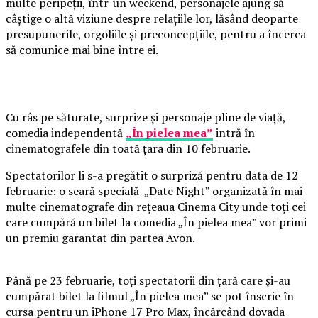
multe peripeții, într-un weekend, personajele ajung să
câștige o altă viziune despre relațiile lor, lăsând deoparte
presupunerile, orgoliile și preconcepțiile, pentru a încerca
să comunice mai bine între ei.
Cu râs pe săturate, surprize și personaje pline de viață,
comedia independentă
„În pielea mea”
intră în
cinematografele din toată țara din 10 februarie.
Spectatorilor li s-a pregătit o surpriză pentru data de 12
februarie: o seară specială „Date Night” organizată în mai
multe cinematografe din rețeaua Cinema City unde toți cei
care cumpără un bilet la comedia „În pielea mea” vor primi
un premiu garantat din partea Avon.
Până pe 23 februarie, toți spectatorii din țară care și-au
cumpărat bilet la filmul „În pielea mea” se pot înscrie în
cursa pentru un iPhone 17 Pro Max, încărcând dovada