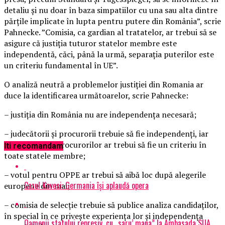
detaliu și nu doar în baza simpatiilor cu una sau alta dintre
părțile implicate în lupta pentru putere din România”, scrie
Pahnecke. ”Comisia, ca gardian al tratatelor, ar trebui să se
asigure că justiția tuturor statelor membre este
independentă, căci, până la urmă, separația puterilor este
un criteriu fundamental în UE”.
O analiză neutră a problemelor justiției din Romania ar
duce la identificarea următoarelor, scrie Pahnecke:
– justiția din România nu are independența necesară;
– judecătorii și procurorii trebuie să fie independenți, iar
independența procurorilor ar trebui să fie un criteriu în
Iti recomandam
toate statele membre;
– votul pentru OPPE ar trebui să aibă loc după alegerile
Cazul Kovesi: Germania își aplaudă opera
europene din mai;
– comisia de selecție trebuie să publice analiza candidaților,
în special în ce privește experiența lor și independența
Oamenii statului represiv, cu „saru’ mana” la Ambasada SUA