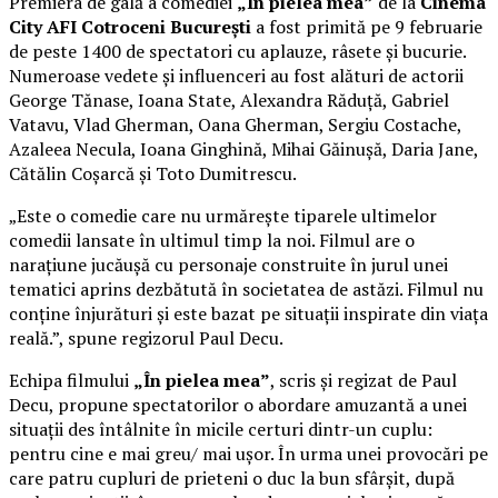
Premiera de gală a comediei
„În pielea mea”
de la
Cinema
City AFI Cotroceni București
a fost primită pe 9 februarie
de peste 1400 de spectatori cu aplauze, râsete și bucurie.
Numeroase vedete și influenceri au fost alături de actorii
George Tănase, Ioana State, Alexandra Răduță, Gabriel
Vatavu, Vlad Gherman, Oana Gherman, Sergiu Costache,
Azaleea Necula, Ioana Ginghină, Mihai Găinușă, Daria Jane,
Cătălin Coșarcă și Toto Dumitrescu.
„Este o comedie care nu urmărește tiparele ultimelor
comedii lansate în ultimul timp la noi. Filmul are o
narațiune jucăușă cu personaje construite în jurul unei
tematici aprins dezbătută în societatea de astăzi. Filmul nu
conține înjurături și este bazat pe situații inspirate din viața
reală.”, spune regizorul Paul Decu.
Echipa filmului
„În pielea mea”
, scris și regizat de Paul
Decu, propune spectatorilor o abordare amuzantă a unei
situații des întâlnite în micile certuri dintr-un cuplu:
pentru cine e mai greu/ mai ușor. În urma unei provocări pe
care patru cupluri de prieteni o duc la bun sfârșit, după