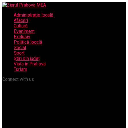
Administrație locală
Afaceri
Cultură
Eveniment
Exclusiv
Politică locală
Social
Sport
Știri din județ
Viața în Prahova
Turism
Connect with us