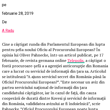
pe
februarie 28, 2019
De
A Radu
Cine a câștigat runda din Parlamentul European din lupta
pentru șefia noului Oficiu al Procurorului European? În
opinia lui Oliver Pahnecke, într-un articol publicat, pe 17
februarie, de revista germana online
Telepolis,
a câștigat o
fostă procuroare-șefă a a agenției anticorupție din Romania
care a lucrat cu serviciul de informații din țara sa. Articolul
se intitulează ”A ajuns serviciul secret din România până la
Oficiul Procurorului European?”. ”Este necesar un aviz din
partea serviciului național de informații din țara
candidatului câștigător, iar în cazul de față, din cauza
cooperării de durată dintre Kovesi și serviciul de informații
din România, valididatea avizului ar fi îndoielnică”, scrie
Pahnecke. ”Oficiul Procurorului European poate lupta