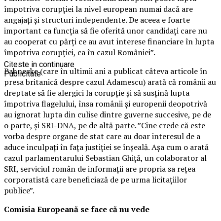
împotriva corupției la nivel european numai dacă are
angajați și structuri independente. De aceea e foarte
important ca funcția să fie oferită unor candidați care nu
au cooperat cu părți ce au avut interese financiare în lupta
împotriva corupției, ca în cazul României”.
Citeste in continuare
Pahnecke (care în ultimii ani a publicat câteva articole în
Publicitate
presa britanică despre cazul Adamescu) arată că românii au
dreptate să fie alergici la corupție și să susțină lupta
împotriva flagelului, însa românii și europenii deopotrivă
au ignorat lupta din culise dintre guverne succesive, pe de
o parte, și SRI-DNA, pe de altă parte. ”Cine crede că este
vorba despre organe de stat care au doar interesul de a
aduce inculpați în fața justiției se înșeală. Așa cum o arată
cazul parlamentarului Sebastian Ghiță, un colaborator al
SRI, serviciul român de informații are propria sa rețea
corporatistă care beneficiază de pe urma licitațiilor
publice”.
Comisia Europeană se face că nu vede