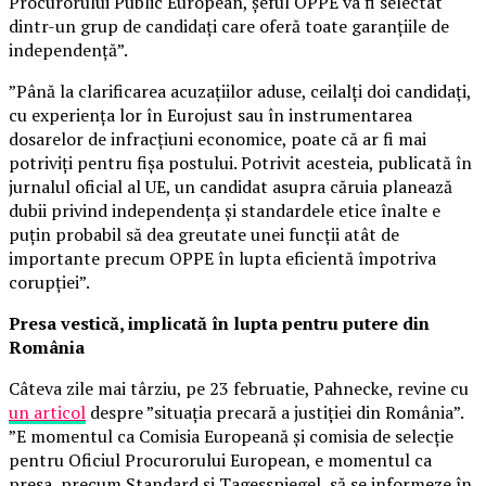
Procurorului Public European, șeful OPPE va fi selectat
dintr-un grup de candidați care oferă toate garanțiile de
independență”.
”Până la clarificarea acuzațiilor aduse, ceilalți doi candidați,
cu experiența lor în Eurojust sau în instrumentarea
dosarelor de infracțiuni economice, poate că ar fi mai
potriviți pentru fișa postului. Potrivit acesteia, publicată în
jurnalul oficial al UE, un candidat asupra căruia planează
dubii privind independența și standardele etice înalte e
puțin probabil să dea greutate unei funcții atât de
importante precum OPPE în lupta eficientă împotriva
corupției”.
Presa vestică, implicată în lupta pentru putere din
România
Câteva zile mai târziu, pe 23 februatie, Pahnecke, revine cu
un articol
despre ”situația precară a justiției din România”.
”E momentul ca Comisia Europeană și comisia de selecție
pentru Oficiul Procurorului European, e momentul ca
presa, precum Standard și Tagesspiegel, să se informeze în