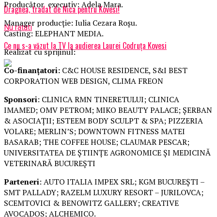
Producător executiv: Adela Mara.
Dragnea, tradat de Nica pentru Kovesi!
Manager producție: Iulia Cezara Roșu.
Nu ratati
Casting: ELEPHANT MEDIA.
Ce nu s-a văzut la TV la audierea Laurei Codruța Kovesi
Realizat cu sprijinul:
Co-finanțatori:
C&C HOUSE RESIDENCE, S&I BEST
CORPORATION WEB DESIGN, CLIMA FREON
Sponsori
: CLINICA RMN TINERETULUI; CLINICA
IMAMED; OMV PETROM; MIKO BEAUTY PALACE; ȘERBAN
& ASOCIAȚII; ESTEEM BODY SCULPT & SPA; PIZZERIA
VOLARE; MERLIN’S; DOWNTOWN FITNESS MATEI
BASARAB; THE COFFEE HOUSE; CLAUMAR PESCAR;
UNIVERSITATEA DE ȘTIINȚE AGRONOMICE ȘI MEDICINĂ
VETERINARĂ BUCUREȘTI
Parteneri
: AUTO ITALIA IMPEX SRL; KGM BUCUREȘTI –
SMT PALLADY; RAZELM LUXURY RESORT – JURILOVCA;
SCEMTOVICI & BENOWITZ GALLERY; CREATIVE
AVOCADOS; ALCHEMICO.