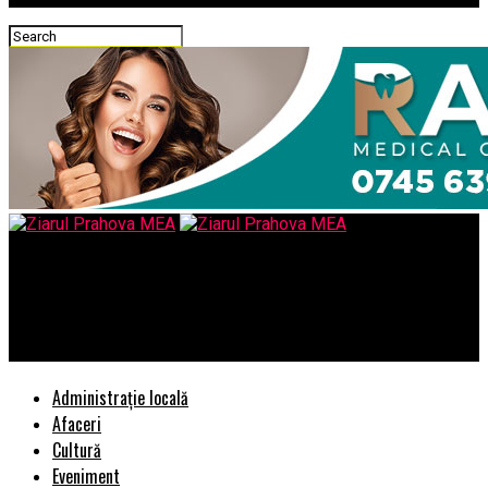
Ziarul Prahova MEA
Presa germană: A reușit SRI din România să infiltreze Oficiul
Procurorului UE?
Administrație locală
Afaceri
Cultură
Eveniment