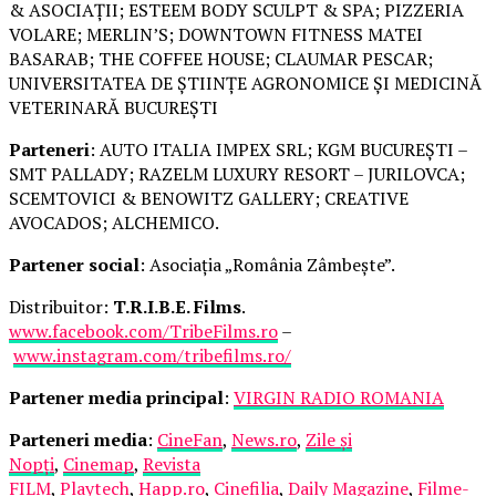
& ASOCIAȚII; ESTEEM BODY SCULPT & SPA; PIZZERIA
VOLARE; MERLIN’S; DOWNTOWN FITNESS MATEI
BASARAB; THE COFFEE HOUSE; CLAUMAR PESCAR;
UNIVERSITATEA DE ȘTIINȚE AGRONOMICE ȘI MEDICINĂ
VETERINARĂ BUCUREȘTI
Parteneri
: AUTO ITALIA IMPEX SRL; KGM BUCUREȘTI –
SMT PALLADY; RAZELM LUXURY RESORT – JURILOVCA;
SCEMTOVICI & BENOWITZ GALLERY; CREATIVE
AVOCADOS; ALCHEMICO.
Partener social
: Asociația „România Zâmbește”.
Distribuitor:
T.R.I.B.E. Films
.
www.facebook.com/TribeFilms.ro
–
www.instagram.com/tribefilms.ro/
Partener media principal
:
VIRGIN RADIO ROMANIA
Parteneri media
:
CineFan
,
News.ro
,
Zile și
Nopți
,
Cinemap
,
Revista
FILM
,
Playtech
,
Happ.ro
,
Cinefilia
,
Daily Magazine
,
Filme-