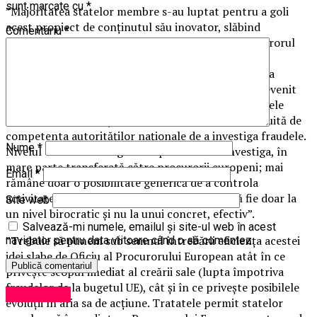
sunt marcate cu
*
”Majoritatea statelor membre s-au luptat pentru a goli
acest propiect de conținutul său inovator, slăbind
Comentariu
*
structura aceasta și erodând puterile pe care procurorul
european le avea în proiectul de început, pentru a
retransfera aceste puteri la nivel național. Structura
centrală și-a piedut caracterul supranațional și a devenit
un ”colegiu” al procurorilor europeni numiți de statele
membre. Competența exclusivă a OPPE a fost înlocuită de
competenta autorităților naționale de a investiga fraudele.
Nume
*
Nivelul central a fost golit de puterea de a investiga, în
mare parte transferată către procurorii europeni; mai
Email
*
rămâne doar o posibilitate generică de a controla
activitatea acestora din urmă, dar asta riscă să fie doar la
Site web
un nivel birocratic și nu la unui concret, efectiv”.
Salvează-mi numele, emailul și site-ul web în acest
”Trebuie să punem sub semnul întrebării eficiența acestei
navigator pentru data viitoare când o să comentez.
idei slabe de Oficiu al Procurorului European atât în ce
privește scopul imediat al creării sale (lupta împotriva
fraudelor de la bugetul UE), cât și în ce privește posibilele
Eveniment
evoluții în aria sa de acțiune. Tratatele permit statelor