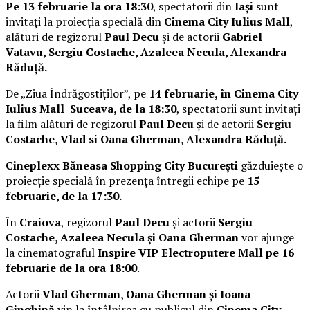
Pe 13 februarie la ora 18:30
, spectatorii din
Iași
sunt
invitați la proiecția specială din
Cinema City Iulius Mall
,
alături de regizorul
Paul Decu
și de actorii
Gabriel
Vatavu, Sergiu Costache, Azaleea Necula, Alexandra
Răduță.
De „Ziua Îndrăgostiților”, pe
14 februarie, în Cinema City
Iulius Mall Suceava, de la 18:30
, spectatorii sunt invitați
la film alături de regizorul
Paul Decu
și de actorii
Sergiu
Costache, Vlad si Oana Gherman, Alexandra Răduță.
Cineplexx Băneasa Shopping City București
găzduiește o
proiecție specială în prezența întregii echipe pe
15
februarie, de la 17:30.
În
Craiova
, regizorul
Paul Decu
și actorii
Sergiu
Costache, Azaleea Necula și Oana Gherman
vor ajunge
la cinematograful
Inspire VIP Electroputere Mall pe 16
februarie de la ora 18:00
.
Actorii
Vlad Gherman, Oana Gherman și Ioana
Ginghină
vin la întâlnirea cu publicul din
Cinema City