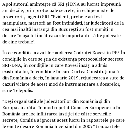
Apoi autorul amintește că SRI și DNA au lucrat împreună
ani de zile, prin protocoale secrete, în echipe mixte de
procurori și agenti SRI. ”Evident, probele au fost
manipulate, martorii au fost intimidați, iar judecătorii de la
cea mai înaltă instanță din București au fost numiți în
dosare în așa fel încât cazurile importante să fie judecate
de cine trebuie”.
În ce condiții a a avut loc audierea Codruței Kovesi în PE? În
condițiile în care se știa de existența protocoalelor secrete
SRI-DNA, în condițiile în care Kovesi însăși a admis
existența lor, în condițiile în care Curtea Constituțională
din România a decis, în ianuarie 2019, rejudecarea a sute de
cazuri viciate de acest mod de instrumentare a dosarelor,
scrie Telepolis.
”Deși organizații ale judecătorilor din România și din
Europa au arătat în mod repetat Comisiei Europene ca în
România are loc inflitrarea justiției de către serviciile
secrete, Comisia a ignorat acest lucru în rapoartele pe care
le emite despre România începând din 2007” (rapoartele