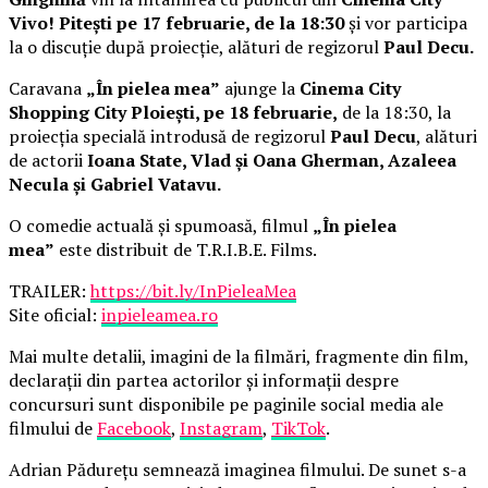
Vivo! Pitești pe 17 februarie, de la 18:30
și vor participa
la o discuție după proiecție, alături de regizorul
Paul Decu.
Caravana
„În pielea mea”
ajunge la
Cinema City
Shopping City Ploiești, pe 18 februarie,
de la 18:30, la
proiecția specială introdusă de regizorul
Paul Decu
, alături
de actorii
Ioana State, Vlad și Oana Gherman, Azaleea
Necula și Gabriel Vatavu.
O comedie actuală și spumoasă, filmul
„În pielea
mea”
este distribuit de T.R.I.B.E. Films.
TRAILER:
https://bit.ly/InPieleaMea
Site oficial:
inpieleamea.ro
Mai multe detalii, imagini de la filmări, fragmente din film,
declarații din partea actorilor și informații despre
concursuri sunt disponibile pe paginile social media ale
filmului de
Facebook
,
Instagram
,
TikTok
.
Adrian Pădurețu semnează imaginea filmului. De sunet s-a