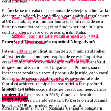
cerută de lege.
Pahnecke se întreabă de ce comisia de selecție s-a limitat la
doar trei candidați, în condițiile în care amititul regulament
Kovesi, „regina” neîncoronată. Negocierile s-au blocat!
al UE nu stabilește un număr limită și se întreabă de ce a
lipsit un candidat italian, știută fiind experiența în lupta
contra mafiei pe care o au procurorii din Italia.
SCRISORI incendiare către avocații europeni ai lui Kovesi:
Procurorul European, o struțocămilă bugetivoră
„Destul! M-am săturat”
Într-un
editorial
publicat în martie 2017, ministrul italian
al Justiției din acel moment explica de ce este împotriva
Laura Codruţa Kovesi, control judiciar DEVASTATOR
creării OPPE. Nu este vorba despre reticența la transferul
de suveranitate, ca în cazul Ungariei sau Poloniei, sau de
încrederea totală în sistemul propriu de justiție, ca în cazul
Suediei, ci de prea puținul transfer de suveranitate, de
Antena 3: Al treilea dosar va bubui „în curând”
faptul că arhitectura inițială a instituției a fost profund
Comenteaza si tu
alterată de statele occidentale, pe peracursul negocierilor
(proiectul a fost lansat în 2013). Concluzia fostului
Leave a Reply
ministru Andrea Orlando este că OPPE este o struțocămilă
bugetivoră UE, un proiect golit de substanță.
Adresa ta de email nu va fi publicată.
Câmpurile obligatorii