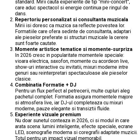
standard. Mirii cauta experiente de tip “mini-concert”,
care aduc spectacol si energie continua pe ringul de
dans.
Repertoriu personalizat si consultanta muzicala
Mirii isi doresc ca muzica sa reflecte povestea lor.
Formatiile care ofera sedinte de consultanta, adaptari
ale pieselor preferate si structuri muzicale la cerere
sunt foarte cautate.
Momente artistice tematice si momente-surpriza
In 2026 cresc in popularitate momentele speciale:
vioara electrica, saxofon, momente cu acordeon live,
show-uri interactive cu invitatii, mixuri moderne intre
genuri sau reinterpretari spectaculoase ale pieselor
clasice.
Combinatia Formatie + DJ
Pentru un flux perfect al petrecerii, multe cupluri aleg
pachetul complet. Formatia asigura momentele majore
si atmosfera live, iar DJ-ul completeaza cu mixuri
moderne, pauze elegante si transiztii fluide.
Experiente vizuale premium
Nu doar sunetul conteaza in 2026, ci si modul in care
arata scena: lumini inteligente, efecte speciale, ecrane
LED, scenografie moderna si coregrafii adaptate muzicii.
Totul pentru un impact vizual memorabil.