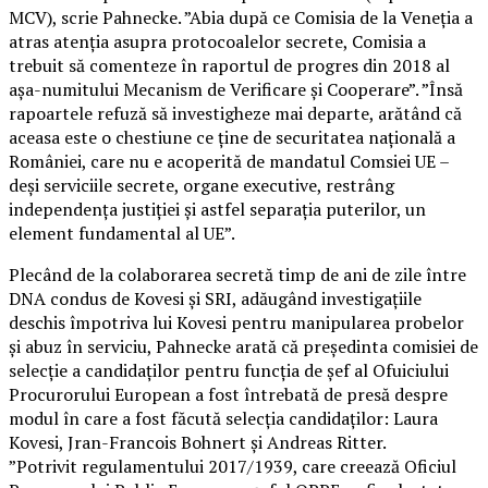
MCV), scrie Pahnecke. ”Abia după ce Comisia de la Veneția a
atras atenția asupra protocoalelor secrete, Comisia a
trebuit să comenteze în raportul de progres din 2018 al
așa-numitului Mecanism de Verificare și Cooperare”. ”Însă
rapoartele refuză să investigheze mai departe, arătând că
aceasa este o chestiune ce ține de securitatea națională a
României, care nu e acoperită de mandatul Comsiei UE –
deși serviciile secrete, organe executive, restrâng
independența justiției și astfel separația puterilor, un
element fundamental al UE”.
Plecând de la colaborarea secretă timp de ani de zile între
DNA condus de Kovesi și SRI, adăugând investigațiile
deschis împotriva lui Kovesi pentru manipularea probelor
și abuz în serviciu, Pahnecke arată că președinta comisiei de
selecție a candidaților pentru funcția de șef al Ofuiciului
Procurorului European a fost întrebată de presă despre
modul în care a fost făcută selecția candidaților: Laura
Kovesi, Jran-Francois Bohnert și Andreas Ritter.
”Potrivit regulamentului 2017/1939, care creează Oficiul