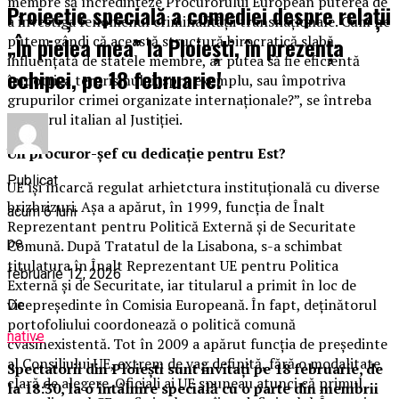
membre să încredințeze Procurorului European puterea de
Proiecție specială a comediei despre relații
a investiga fenomenul criminalității transnaționale. Cum ne
„În pielea mea” la Ploiești, în prezența
putem gândi că această structură birocratică slabă,
influențată de statele membre, ar putea să fie eficientă
echipei, pe 18 februarie!
împotriva terorismului, spre exemplu, sau împotriva
grupurilor crimei organizate internaționale?”, se întreba
ministrul italian al Justiției.
Un procuror-șef cu dedicație pentru Est?
Publicat
UE își încarcă regulat arhietctura instituțională cu diverse
brizbrizuri. Așa a apărut, în 1999, funcția de Înalt
acum 6 luni
Reprezentant pentru Politică Externă și de Securitate
pe
Comună. După Tratatul de la Lisabona, s-a schimbat
titulatura în Înalt Reprezentant UE pentru Politica
februarie 12, 2026
Externă și de Securitate, iar titularul a primit în loc de
vicepreședinte în Comisia Europeană. În fapt, deținătorul
De
portofoliului coordonează o politică comună
native
cvasinexistentă. Tot în 2009 a apărut funcția de președinte
al Consiliului UE, extrem de vag definită, fără o modalitate
Spectatorii din Ploiești sunt invitați pe 18 februarie, de
clară de alegere. Oficiali ai UE spuneau atunci că primul
la 18:30, la o întâlnire specială cu o parte din membrii