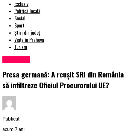
Exclusiv
Politică locală
Social
Sport
Știri din județ
Viața în Prahova
Turism
Eveniment
Presa germană: A reușit SRI din România
să infiltreze Oficiul Procurorului UE?
Publicat
acum 7 ani