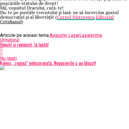
pușcăriile statului de drept!
Mă, vopsitul Dracului, cară-te!
Du-te pe pustiile trecutului și lasă-ne să încercăm gustul
democrației și al libertății! (
Cornel Nistorescu
Editorial
Cotidianul)
Articole pe aceiasi tema:
Augustin Lazar
Lazar
prima
Urmatorul
Vopsiți și revopsiți, la luptă!
Nu ratati
Kovesi, „regina” neîncoronată. Negocierile s-au blocat!