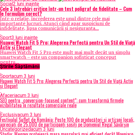
Social
2 luni inainte
Cele 3 întrebări critice într-un test poligraf de fidelitate – Cum
le formulăm corect?
Într-o relație, încrederea este unul dintre cele mai
importante lucruri. Atunci când apar suspiciuni de
infidelitate, lipsa comunicării și nesiguranța...
Sport
3 luni inainte
Huawei Watch Fit 5 Pro: Alegerea Perfectă pentru Un Stil de Viață
Activ și Elegant
Huawei Watch Fit 5 Pro este mult mai mult decât un simplu
smartwatch – este un companion sofisticat conceput
pentru...
Știrile Săptămânii
Sport
acum 3 luni
Huawei Watch Fit 5 Pro: Alegerea Perfectă pentru Un Stil de Viață Activ
și Elegant
Afaceri
acum 3 luni
SEO pentru „conversion-focused content”: cum transformă firmele
vizibilitatea în rezultate comerciale reale
Exclusiv
acum 3 luni
Festivalul Suflet de România: Peste 100 de producători și artizani locali,
apreciați de 25.000 de participanți sosiți pe Domeniul Regal Săvârșin
Uncategorized
acum 3 luni
Studiu: Wegovy protejează masa musculară mai eficient decât Mounjaro