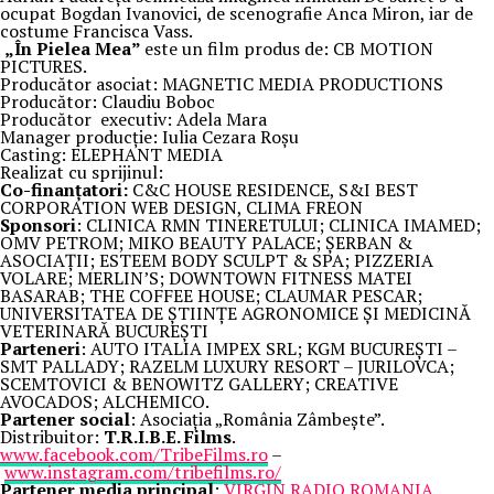
ocupat Bogdan Ivanovici, de scenografie Anca Miron, iar de
costume Francisca Vass.
„În Pielea Mea”
este un film produs de: CB MOTION
PICTURES.
Producător asociat: MAGNETIC MEDIA PRODUCTIONS
Producător: Claudiu Boboc
Producător executiv: Adela Mara
Manager producție: Iulia Cezara Roșu
Casting: ELEPHANT MEDIA
Realizat cu sprijinul:
Co-finanțatori:
C&C HOUSE RESIDENCE, S&I BEST
CORPORATION WEB DESIGN, CLIMA FREON
Sponsori
: CLINICA RMN TINERETULUI; CLINICA IMAMED;
OMV PETROM; MIKO BEAUTY PALACE; ȘERBAN &
ASOCIAȚII; ESTEEM BODY SCULPT & SPA; PIZZERIA
VOLARE; MERLIN’S; DOWNTOWN FITNESS MATEI
BASARAB; THE COFFEE HOUSE; CLAUMAR PESCAR;
UNIVERSITATEA DE ȘTIINȚE AGRONOMICE ȘI MEDICINĂ
VETERINARĂ BUCUREȘTI
Parteneri
: AUTO ITALIA IMPEX SRL; KGM BUCUREȘTI –
SMT PALLADY; RAZELM LUXURY RESORT – JURILOVCA;
SCEMTOVICI & BENOWITZ GALLERY; CREATIVE
AVOCADOS; ALCHEMICO.
Partener social
: Asociația „România Zâmbește”.
Distribuitor:
T.R.I.B.E. Films
.
www.facebook.com/TribeFilms.ro
–
www.instagram.com/tribefilms.ro/
Partener media principal
:
VIRGIN RADIO ROMANIA