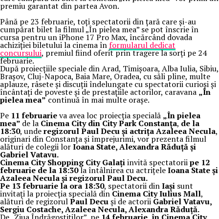
premiu garantat din partea Avon.
Până pe 23 februarie, toți spectatorii din țară care și-au
cumpărat bilet la filmul „În pielea mea” se pot înscrie în
cursa pentru un iPhone 17 Pro Max, încărcând dovada
achiziției biletului la cinema în
formularul dedicat
concursului
, premiul fiind oferit prin tragere la sorți pe 24
februarie.
După proiecțiile speciale din Arad, Timișoara, Alba Iulia, Sibiu,
Brașov, Cluj-Napoca, Baia Mare, Oradea, cu săli pline, multe
aplauze, râsete și discuții îndelungate cu spectatorii curioși și
încântați de poveste și de prestațiile actorilor, caravana
„În
pielea mea”
continuă în mai multe orașe.
Pe
11 februarie
va avea loc proiecția specială
„În pielea
mea”
de la
Cinema City din City Park Constanța
,
de la
18:30
, unde
regizorul Paul Decu și actrița Azaleea Necula
,
originari din Constanța și împrejurimi, vor prezenta filmul
alături de colegii lor
Ioana State, Alexandra Răduță și
Gabriel Vatavu.
Cinema City Shopping City Galați
invită spectatorii
pe 12
februarie de la 18:30
la întâlnirea cu actrițele
Ioana State și
Azaleea Necula și regizorul Paul Decu.
Pe 13 februarie la ora 18:30
, spectatorii din
Iași
sunt
invitați la proiecția specială din
Cinema City Iulius Mall
,
alături de regizorul
Paul Decu
și de actorii
Gabriel Vatavu,
Sergiu Costache, Azaleea Necula, Alexandra Răduță.
De „Ziua Îndrăgostiților”, pe
14 februarie, în Cinema City