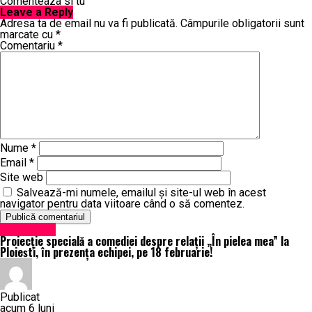
Comenteaza si tu
Leave a Reply
Adresa ta de email nu va fi publicată.
Câmpurile obligatorii sunt
marcate cu
*
Comentariu
*
Nume
*
Email
*
Site web
Salvează-mi numele, emailul și site-ul web în acest
navigator pentru data viitoare când o să comentez.
Eveniment
Proiecție specială a comediei despre relații „În pielea mea” la
Ploiești, în prezența echipei, pe 18 februarie!
Publicat
acum 6 luni