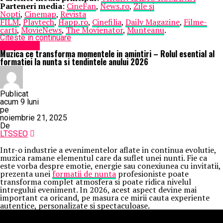
Parteneri media
:
CineFan
,
News.ro
,
Zile și
Nopți
,
Cinemap
,
Revista
FILM
,
Playtech
,
Happ.ro
,
Cinefilia
,
Daily Magazine
,
Filme-
carti
,
MovieNews
,
The Movienator
,
Munteanu
.
Citeste in continuare
Eveniment
Muzica ce transforma momentele in amintiri – Rolul esential al
formatiei la nunta si tendintele anului 2026
Publicat
acum 9 luni
pe
noiembrie 21, 2025
De
LTSSEO
Intr-o industrie a evenimentelor aflate in continua evolutie,
muzica ramane elementul care da suflet unei nunti. Fie ca
este vorba despre emotie, energie sau conexiunea cu invitatii,
prezenta unei
formatii de nunta
profesioniste poate
transforma complet atmosfera si poate ridica nivelul
intregului eveniment. In 2026, acest aspect devine mai
important ca oricand, pe masura ce mirii cauta experiente
autentice, personalizate si spectaculoase.