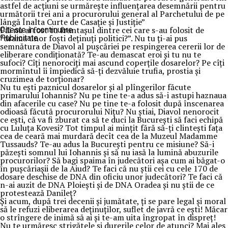
astfel de acțiuni se urmărește influențarea desemnării pentru
următorii trei ani a procurorului general al Parchetului de pe
lângă Înalta Curte de Casație și Justiție”
Păi nu ai fost tu fruntașul dintre cei care s-au folosit de
Citeste in continuare
”drama unor foști deținuți politici?”. Nu tu ți-ai pus
Publicitate
semnătura de Diavol al pușcăriei pe respingerea cererii lor de
eliberare condiționată? Te-au demascat eroi și tu nu te
sufoci? Cîți nenorociți mai ascund coperțile dosarelor? Pe cîți
mormîntul îi împiedică să-ți dezvăluie trufia, prostia și
cruzimea de torționar?
Nu tu ești paznicul dosarelor și al plîngerilor făcute
primarului Iohannis? Nu pe tine te-a adus să-i astupi haznaua
din afacerile cu case? Nu pe tine te-a folosit după înscenarea
odioasă făcută procurorului Nițu? Nu știai, Diavol nenorocit
ce ești, că va fi zburat ca să te duci la București să faci echipă
cu Luluța Kovesi? Tot timpul ai mințit fără să-ți clintești fața
cea de ceară mai murdară decît cea de la Muzeul Madamme
Tussauds? Te-au adus la București pentru ce misiune? Să-i
păzești somnul lui Iohannis și să nu iasă la lumină abuzurile
procurorilor? Să bagi spaima în judecători așa cum ai băgat-o
în pușcăriașii de la Aiud? Te faci că nu știi cei cu cele 170 de
dosare deschise de DNA din oficiu unor judecători? Te faci că
n-ai auzit de DNA Ploiești și de DNA Oradea și nu știi de ce
protestează Danileț?
Și acum, după trei decenii și jumătate, ți se pare legal și moral
să le refuzi eliberarea deținuților, suflet de javră ce ești! Măcar
o strîngere de inimă să ai și te-am uita îngropat în dispreț!
Nu te urmăresc strigătele și durerile celor de atunci? Mai ales