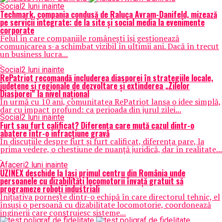
Social
2 luni inainte
Techmark, compania condusă de Raluca Avram-Danifeld, mizează
pe servicii integrate: de la site și social media la evenimente
corporate
Felul în care companiile românești își gestionează
comunicarea s-a schimbat vizibil în ultimii ani. Dacă în trecut
un business lucra...
Social
2 luni inainte
RePatriot recomandă includerea diasporei în strategiile locale,
județene și regionale de dezvoltare și extinderea „Zilelor
Diasporei” la nivel național
În urmă cu 10 ani, comunitatea RePatriot lansa o idee simplă,
dar cu impact profund: ca perioada din jurul zilei...
Social
2 luni inainte
Furt sau furt calificat? Diferența care mută cazul dintr-o
abatere într-o infracțiune gravă
În discuțiile despre furt și furt calificat, diferența pare, la
prima vedere, o chestiune de nuanță juridică, dar în realitate...
Afaceri
2 luni inainte
UZINEX deschide la Iași primul centru din România unde
persoanele cu dizabilități locomotorii învață gratuit să
programeze roboți industriali
Inițiativa pornește dintr-o echipă în care directorul tehnic, el
însuși o persoană cu dizabilitate locomotorie, coordonează
inginerii care construiesc sisteme...