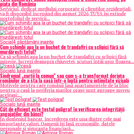
piața din România
Serviciul, dedicat mediului corporate și clienților rezidențiali,
va fi disponibil începând din august 2026 TUYA își extinde
portofoliul de servicii...
Social
4 săptămâni inainte
Cum schimbi apa la un buchet de trandafiri cu sclipici fără să
murdărești totul?
Ca să schimbi apa la un buchet de trandafiri cu sclipici fără
mizerie, lucrezi deasupra chiuvetei, scuturi întâi ușor floarea...
Social
o lună inainte
Sindromul „curții la comun” sau cum s-a transformat dorința
românilor de a sta la casă într-o luptă pentru intimitate vizuală
Motivele pentru care românii lasă apartamentele de la bloc
pentru o casă la periferia marilor orașe sunt aproape mereu
aceleași:...
Social
o lună inainte
Cât de eficient este testul poligraf în verificarea integrității
angajaților din bănci?
În domeniul bancar, încrederea este una dintre cele mai
importante valori. Oamenii își lasă economiile, datele
personale și siguranța financiară...