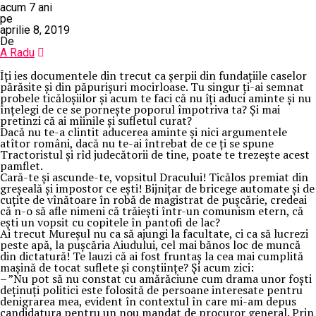
acum 7 ani
pe
aprilie 8, 2019
De
A Radu
Îți ies documentele din trecut ca șerpii‎ din fundațiile caselor
părăsite și din păpurișuri mocirloase. Tu singur ți-ai semnat
probele ticăloșiilor și acum te faci că nu îți aduci aminte și nu
înțelegi de ce se pornește poporul împotriva ta? Și mai
pretinzi că ai mîinile și sufletul curat?
Dacă nu te-a clintit aducerea aminte și nici argumentele
atîtor români, dacă nu te-ai întrebat de ce ți se spune
Tractoristul și rîd judecătorii de tine, poate te trezește acest
pamflet.
Cară-te și ascunde-te, vopsitul Dracului! Ticălos premiat din
greșeală și impostor ce ești! Bijnițar de bricege automate și de
cuțite de vînătoare în robă de magistrat de pușcărie, credeai
că n-o să afle nimeni că trăiești într-un comunism etern, că
ești un vopsit cu copitele în pantofi de lac?
Ai trecut Mureșul nu ca să ajungi la facultate, ci ca să lucrezi
peste apă, la pușcăria Aiudului, cel mai bănos loc de muncă
din dictatură! Te lauzi că ai fost fruntaș la cea mai cumplită
mașină de tocat suflete și conștiințe? Și acum zici:
– ”Nu pot să nu constat cu amărăciune cum drama unor foști
deținuți politici este folosită de persoane interesate pentru
denigrarea mea, evident în contextul în care mi-am depus
candidatura pentru un nou mandat de procuror general. Prin