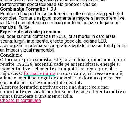
reinterpretari spectaculoase ale pieselor clasice.
Combinatia Formatie + DJ
Pentru un flux perfect al petrecerii, multe cupluri aleg pachetul
complet. Formatia asigura momentele majore si atmosfera live,
iar DJ-ul completeaza cu mixuri moderne, pauze elegante si
transiztii fluide.
Experiente vizuale premium
Nu doar sunetul conteaza in 2026, ci si modul in care arata
scena: lumini inteligente, efecte speciale, ecrane LED,
scenografie moderna si coregrafii adaptate muzicii. Totul pentru
un impact vizual memorabil.
Concluzie
O formatie profesionista este, fara indoiala, inima unei nunti
reusite. In 2026, accentul cade pe autenticitate, energie si
momentul live – elemente ce nu pot fi recreate prin alte
mijloace. O
formatie nunta
nu doar canta, ci creeaza emotii,
aduna oamenii pe ringul de dans si transforma o petrecere
obisnuita intr-un eveniment de neuitat.
Alegerea formatiei potrivite este una dintre cele mai
importante decizii ale mirilor si poate face diferenta dintre o
nunta frumoasa si una memorabila.
Citeste in continuare