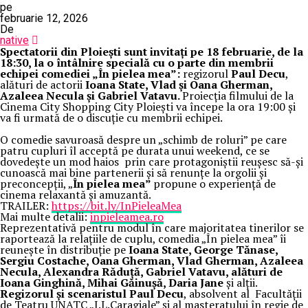
pe
februarie 12, 2026
De
native
Spectatorii din Ploiești sunt invitați pe 18 februarie, de la
18:30, la o întâlnire specială cu o parte din membrii
echipei comediei „În pielea mea”:
regizorul
Paul Decu
,
alături de actorii
Ioana State, Vlad și Oana Gherman,
Azaleea Necula și Gabriel Vatavu.
Proiecția filmului de la
Cinema City Shopping City Ploiești va începe la ora 19:00 și
va fi urmată de o discuție cu membrii echipei.
O comedie savuroasă despre un „schimb de roluri” pe care
patru cupluri îl acceptă pe durata unui weekend, ce se
dovedește un mod haios prin care protagoniștii reușesc să-și
cunoască mai bine partenerii și să renunțe la orgolii și
preconcepții, „
În pielea mea”
propune o experiență de
cinema relaxantă și amuzantă.
TRAILER:
https://bit.ly/InPieleaMea
Mai multe detalii:
inpieleamea.ro
Reprezentativă pentru modul în care majoritatea tinerilor se
raportează la relațiile de cuplu, comedia „În pielea mea” îi
reunește în distribuție pe
Ioana State, George Tănase,
Sergiu Costache, Oana Gherman, Vlad Gherman, Azaleea
Necula, Alexandra Răduță, Gabriel Vatavu, alături de
Ioana Ginghină, Mihai Găinușă, Daria Jane
și alții.
Regizorul și scenaristul Paul Decu
, absolvent al Facultății
de Teatru UNATC „I.L.Caragiale” și al masteratului în regie de