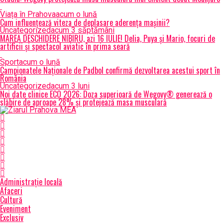
Viața în Prahova
acum o lună
Cum influențează viteza de deplasare aderența mașinii?
Uncategorized
acum 3 săptămâni
MAREA DESCHIDERE NIBIRU, azi 16 IULIE! Delia, Puya și Mario, focuri de
artificii și spectacol aviatic în prima seară
Sport
acum o lună
Campionatele Naționale de Padbol confirmă dezvoltarea acestui sport în
România
Uncategorized
acum 3 luni
Noi date clinice ECO 2026: Doza superioară de Wegovy® generează o
slăbire de aproape 28% și protejează masa musculară
Administrație locală
Afaceri
Cultură
Eveniment
Exclusiv