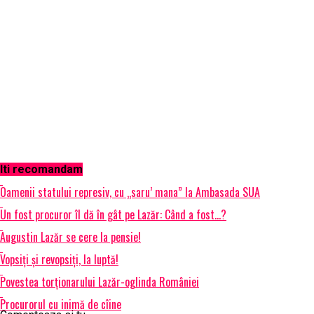
Iti recomandam
Oamenii statului represiv, cu „saru’ mana” la Ambasada SUA
Un fost procuror îl dă în gât pe Lazăr: Când a fost…?
Augustin Lazăr se cere la pensie!
Vopsiți și revopsiți, la luptă!
Povestea torționarului Lazăr-oglinda României
Procurorul cu inimă de cîine