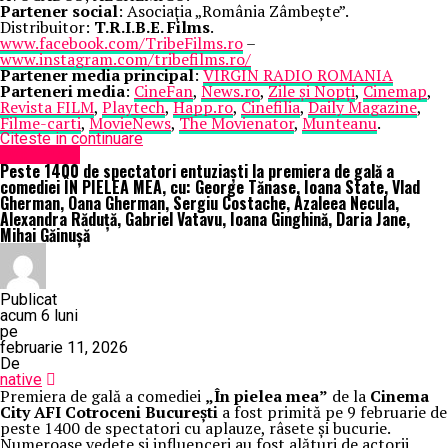
Partener social
: Asociația „România Zâmbește”.
Distribuitor:
T.R.I.B.E. Films
.
www.facebook.com/TribeFilms.ro
–
www.instagram.com/tribefilms.ro/
Partener media principal
:
VIRGIN RADIO ROMANIA
Parteneri media
:
CineFan
,
News.ro
,
Zile și Nopți
,
Cinemap
,
Revista FILM
,
Playtech
,
Happ.ro
,
Cinefilia
,
Daily Magazine
,
Filme-carti
,
MovieNews
,
The Movienator
,
Munteanu
.
Citeste in continuare
Eveniment
Peste 1400 de spectatori entuziaști la premiera de gală a
comediei ÎN PIELEA MEA, cu: George Tănase, Ioana State, Vlad
Gherman, Oana Gherman, Sergiu Costache, Azaleea Necula,
Alexandra Răduță, Gabriel Vatavu, Ioana Ginghină, Daria Jane,
Mihai Găinușă
Publicat
acum 6 luni
pe
februarie 11, 2026
De
native
Premiera de gală a comediei
„În pielea mea”
de la
Cinema
City AFI Cotroceni București
a fost primită pe 9 februarie de
peste 1400 de spectatori cu aplauze, râsete și bucurie.
Numeroase vedete și influenceri au fost alături de actorii