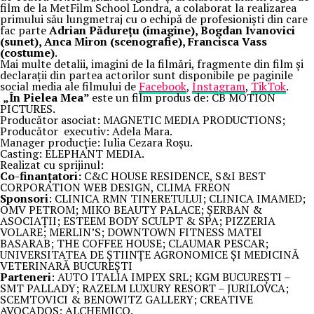
film de la MetFilm School Londra, a colaborat la realizarea
primului său lungmetraj cu o echipă de profesioniști din care
fac parte
Adrian Pădurețu (imagine), Bogdan Ivanovici
(sunet), Anca Miron (scenografie), Francisca Vass
(costume)
.
Mai multe detalii, imagini de la filmări, fragmente din film și
declarații din partea actorilor sunt disponibile pe paginile
social media ale filmului de
Facebook
,
Instagram
,
TikTok
.
„În Pielea Mea”
este un film produs de: CB MOTION
PICTURES.
Producător asociat: MAGNETIC MEDIA PRODUCTIONS;
Producător executiv: Adela Mara.
Manager producție: Iulia Cezara Roșu.
Casting: ELEPHANT MEDIA.
Realizat cu sprijinul:
Co-finanțatori:
C&C HOUSE RESIDENCE, S&I BEST
CORPORATION WEB DESIGN, CLIMA FREON
Sponsori
: CLINICA RMN TINERETULUI; CLINICA IMAMED;
OMV PETROM; MIKO BEAUTY PALACE; ȘERBAN &
ASOCIAȚII; ESTEEM BODY SCULPT & SPA; PIZZERIA
VOLARE; MERLIN’S; DOWNTOWN FITNESS MATEI
BASARAB; THE COFFEE HOUSE; CLAUMAR PESCAR;
UNIVERSITATEA DE ȘTIINȚE AGRONOMICE ȘI MEDICINĂ
VETERINARĂ BUCUREȘTI
Parteneri
: AUTO ITALIA IMPEX SRL; KGM BUCUREȘTI –
SMT PALLADY; RAZELM LUXURY RESORT – JURILOVCA;
SCEMTOVICI & BENOWITZ GALLERY; CREATIVE
AVOCADOS; ALCHEMICO.