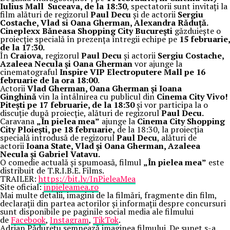
Iulius Mall Suceava, de la 18:30
, spectatorii sunt invitați la
film alături de regizorul
Paul Decu
și de actorii
Sergiu
Costache, Vlad si Oana Gherman, Alexandra Răduță.
Cineplexx Băneasa Shopping City București
găzduiește o
proiecție specială în prezența întregii echipe pe
15 februarie,
de la 17:30.
În
Craiova
, regizorul
Paul Decu
și actorii
Sergiu Costache,
Azaleea Necula și Oana Gherman
vor ajunge la
cinematograful
Inspire VIP Electroputere Mall pe 16
februarie de la ora 18:00
.
Actorii
Vlad Gherman, Oana Gherman și Ioana
Ginghină
vin la întâlnirea cu publicul din
Cinema City Vivo!
Pitești pe 17 februarie, de la 18:30
și vor participa la o
discuție după proiecție, alături de regizorul
Paul Decu.
Caravana
„În pielea mea”
ajunge la
Cinema City Shopping
City Ploiești, pe 18 februarie,
de la 18:30, la proiecția
specială introdusă de regizorul
Paul Decu
, alături de
actorii
Ioana State, Vlad și Oana Gherman, Azaleea
Necula și Gabriel Vatavu.
O comedie actuală și spumoasă, filmul
„În pielea mea”
este
distribuit de T.R.I.B.E. Films.
TRAILER:
https://bit.ly/InPieleaMea
Site oficial:
inpieleamea.ro
Mai multe detalii, imagini de la filmări, fragmente din film,
declarații din partea actorilor și informații despre concursuri
sunt disponibile pe paginile social media ale filmului
de
Facebook
,
Instagram
,
TikTok
.
Adrian Pădurețu semnează imaginea filmului. De sunet s-a