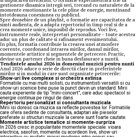
si implicarea invitatilor. O formatie experimentata stie sa
gestioneze dinamica intregii seri, trecand cu naturalete de la
momente emotionante la cele pline de energie, mentinand
intotdeauna conexiunea cu publicul.
Spre deosebire de un playlist, o formatie are capacitatea de a
simti audienta, de a adapta repertoriul in timp real si de a
crea momente unice, imposibil de reprodus. Voci live,
instrumente reale, interpretari personalizate – toate acestea
aduc un plus de calitate si rafinament evenimentului.
In plus, formatia contribuie la crearea unei atmosfere
coerente, coordonand intrarea mirilor, dansul mirilor,
momentele artistice si segmentele de petrecere. Practic,
devine un partener cheie in buna desfasurare a nuntii.
Tendintele anului 2026 in domeniul muzicii pentru nunti
Anul 2026 aduce o serie de directii clare in preferintele
mirilor si in modul in care sunt organizate petrecerile:
Show-uri live complexe si orchestra extinsa
Formatiile cu mai multi solisti, cu instrumentisti versatili si cu
show-uri scenice bine puse la punct devin un standard. Mirii
cauta experiente de tip “mini-concert”, care aduc spectacol si
energie continua pe ringul de dans.
Repertoriu personalizat si consultanta muzicala
Mirii isi doresc ca muzica sa reflecte povestea lor. Formatiile
care ofera sedinte de consultanta, adaptari ale pieselor
preferate si structuri muzicale la cerere sunt foarte cautate.
Momente artistice tematice si momente-surpriza
In 2026 cresc in popularitate momentele speciale: vioara
electrica, saxofon, momente cu acordeon live, show-uri
interactive cu invitatii, mixuri moderne intre genuri sau