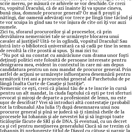
scrie mereu, pe măsură ce arhivele se vor deschide. Ce crezi
tu, vopsitul Dracului, că de azi înainte îți va spune cineva,
bună ziua, domnule procuror general? Or mai fi proști și
nătîngi, dar oamenii adevărați vor trece pe lîngă tine tăcînd și
te vor scuipa în gînd sau te vor înjura de cîte ori îți vor auzi
numele.
Zici tu, sforarul procurorilor și al proceselor, că prin
dezvăluirea nemerniciei tale se urmărește blocarea unui
cavaler al justiției? Uită-te în oglindă, vopsitul Dracului! Sau
intră într-o bibliotecă universitară ca să cadă pe tine în semn
de revoltă la cîte prostii ai spus. Și mai zici tu:
-”Nu pot să nu constat cu amărăciune cum drama unor foști
deținuți politici este folosită de persoane interesate pentru
denigrarea mea, evident în contextul în care mi-am depus
candidatura pentru un nou mandat de procuror general. Prin
astfel de acțiuni se urmărește influențarea desemnării pentru
următorii trei ani a procurorului general al Parchetului de pe
lângă Înalta Curte de Casație și Justiție”.
Nemernic ce ești, crezi că planul tău de a te înscrie în cursă
pentru un alt mandat, în ciuda faptului că ești pe trei sferturi
revocat și miroși de departe a profesionist de lemn, nu este
ușor de descifrat? Vrei să introduci altă contestație (probabil
tot la tribunalul Aba Iulia !?) după desemnarea unui nou
procuror general și pînă se judecă să-ți rămînă cheile de la
procesele lui Iohannis și ale nevestei lui și să îngropi toate
ticăloștiie făcute de SRI și de DNA. Și eventual, cu un decret
ca și cel pentru menținerea generalului Ciucă să ne trezim că
Iohannis îți prelungește titlul de Diavol cu cătușe și paznic la