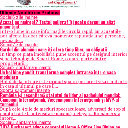
Ultimile Noutăți din Prahova
Social
6 zile inainte
Acuzat pe nedrept? Testul poligraf îţi poate deveni un aliat
important
Într-o lume în care informațiile circulă rapid, iar acuzațiile
pot afecta în doar câteva momente reputația unei persoane,
nevoia de...
Social
7 zile inainte
Gardul din aluminiu care îți oferă timp liber, nu obligații
În timp ce piața imobiliară pune accentul pe designul interior
și pe tehnologiile Smart Home, o mare parte dintre
proprietarii...
Social
2 săptămâni inainte
Un hol bine gandit transforma complet intrarea intr-o casa
modulara
Holul de la intrare este primul spatiu pe care il vezi cand intri
in casa si ultimul pe care il...
Sport
3 săptămâni inainte
România își reconfirmă statutul de lider al padbolului mondial:
Campioni Internaționali, Vicecampioni Internaționali și MVP-ul
turneului
După cele 4 zile de meciuri spectaculoase, adversari de top și
emoții trăite la intensitate maximă, delegația României s-a
întors...
Social
3 săptămâni inainte
TUYA Bucharest aduce conceptul Home & Office Fine Dining pe