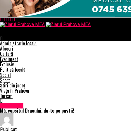
Ziarul Prahova MEA
Mă, vopsitul Dracului, du-te pe pustii!
Administrație locală
Afaceri
Cultură
Eveniment
Exclusiv
Politică locală
Social
Sport
Știri din județ
Viața în Prahova
Turism
Eveniment
Mă, vopsitul Dracului, du-te pe pustii!
Publicat