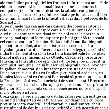
ale românilor patrioți, ticălos fruntaș în întrecerea anuală de
chinuit oameni! Ai luat numai ”foarte bine” la nenorocit
compatrioți și ai înfundat destine, la zdrobit conștiințe și la
produs coșmaruri! Să ți se înțarce toate pe lumea cealaltă! Și
să iei numai foarte bine la mîncat rahat și după petrecerile lui
Scaraoțchi!
Ai pe numele tău cea mai caraghioasă descoperire istorică,
cele 12 brățări de aur despre care zici că au rămas de la daci.
Auzi tu, au stat ascunse două mii de ani ca să le apere un
netot și mai apoi să le re-importe pe bani grei! Să te creadă
cel care te așteaptă la chinurile iadului! Ai mutilat biografiile
patrioților români, ai mutilat istoria din care cu atîta
îngăduință ai răsărit, ai încercat să strîmbi legi, încercînd să
îndoi Parlamentul ca să-ți facă ție și baschetbalistei pe plac.
Diavol galben și însemnat ca Othelo, Crăcănel și procuror
fără cap și fără suflet ce ești! Ca să-ți fie bine, te-ai vopsit în
comunist împuțit și, ca să îți ascunzi biografia, te-ai revopsit
în galben democrat și în luptător pentru stat de drept.
De ce nu te-ai dus și tu cu Danileț și cu Man și Ardelean, cu
Monica Macovei și cu Onea și Portocală să protestați cu toții
la Bruxelles, căcărează cu ochelari de soare ce ești! Procuror
general de dat afară din Europa și de pus la numărat pîrțurile
bețivilor. Mă, biet Londa color a nemerniciei, nu te mai spală
nici o ploaie a istoriei!
Crezi că nu vă vedem cum vă dați luptători pentru justiție ca
să nu fiți îndepărtați de la butoane? Condamnările cu orice
preț sunt viața voastră. Cînd zburați, nu mai sunteți decît
niște nimeni de dat în urmărire. Atît! Și o listă neagră ce se va