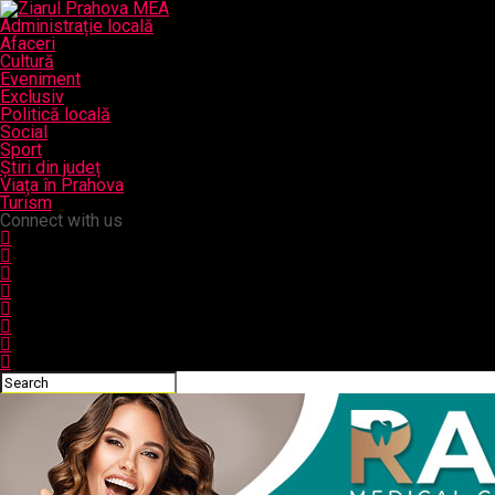
Administrație locală
Afaceri
Cultură
Eveniment
Exclusiv
Politică locală
Social
Sport
Știri din județ
Viața în Prahova
Turism
Connect with us