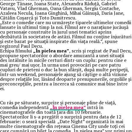
George Tănase, Ioana State, Alexandra Răduță, Gabriel
Vatavu, Vlad Gherman, Oana Gherman, Sergiu Costache,
Azaleea Necula, Ioana Ginghină, Mihai Găinușă, Daria Jane,
Cătălin Coșarcă și Toto Dumitrescu.
„Este o comedie care nu urmărește tiparele ultimelor comedii
lansate în ultimul timp la noi. Filmul are o narațiune jucăușă
cu personaje construite în jurul unei tematici aprins
dezbătută în societatea de astăzi. Filmul nu conține înjurături
și este bazat pe situații inspirate din viața reală.”, spune
regizorul Paul Decu.
Echipa filmului
„În pielea mea”
, scris și regizat de Paul Decu,
propune spectatorilor o abordare amuzantă a unei situații
des întâlnite în micile certuri dintr-un cuplu: pentru cine e
mai greu/ mai ușor. În urma unei provocări pe care patru
cupluri de prieteni o duc la bun sfârșit, după multe peripeții,
într-un weekend, personajele ajung să câștige o altă viziune
despre relațiile lor, lăsând deoparte presupunerile, orgoliile și
preconcepțiile, pentru a încerca să comunice mai bine între
ei.
Cu râs pe săturate, surprize și personaje pline de viață,
comedia independentă
„În pielea mea”
intră în
cinematografele din toată țara din 10 februarie.
Spectatorilor li s-a pregătit o surpriză pentru data de 12
februarie: o seară specială „Date Night” organizată în mai
multe cinematografe din rețeaua Cinema City unde toți cei
care cumpără un bilet la comedia „În pielea mea” vor primi un