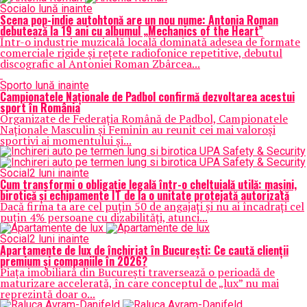
Social
o lună inainte
Scena pop-indie autohtonă are un nou nume: Antonia Roman
debutează la 19 ani cu albumul „Mechanics of the Heart”
Într-o industrie muzicală locală dominată adesea de formate
comerciale rigide și rețete radiofonice repetitive, debutul
discografic al Antoniei Roman Zbârcea...
Sport
o lună inainte
Campionatele Naționale de Padbol confirmă dezvoltarea acestui
sport în România
Organizate de Federația Română de Padbol, Campionatele
Naționale Masculin și Feminin au reunit cei mai valoroși
sportivi ai momentului și...
Social
2 luni inainte
Cum transformi o obligație legală într-o cheltuială utilă: mașini,
birotică și echipamente IT de la o unitate protejată autorizată
Dacă firma ta are cel puțin 50 de angajați și nu ai încadrați cel
puțin 4% persoane cu dizabilități, atunci...
Social
2 luni inainte
Apartamente de lux de închiriat în București: Ce caută clienții
premium și companiile în 2026?
Piața imobiliară din București traversează o perioadă de
maturizare accelerată, în care conceptul de „lux” nu mai
reprezintă doar o...