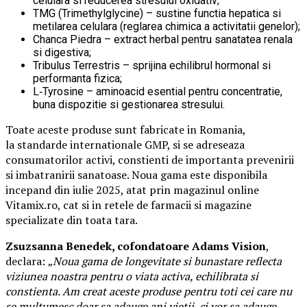
celulara si reducerea stresului oxidativ;
TMG (Trimethylglycine) – sustine functia hepatica si
metilarea celulara (reglarea chimica a activitatii genelor);
Chanca Piedra – extract herbal pentru sanatatea renala
si digestiva;
Tribulus Terrestris – sprijina echilibrul hormonal si
performanta fizica;
L‑Tyrosine – aminoacid esential pentru concentratie,
buna dispozitie si gestionarea stresului.
Toate aceste produse sunt fabricate in Romania,
la standarde internationale GMP, si se adreseaza
consumatorilor activi, constienti de importanta prevenirii
si imbatranirii sanatoase. Noua gama este disponibila
incepand din iulie 2025, atat prin magazinul online
Vitamix.ro, cat si in retele de farmacii si magazine
specializate din toata tara.
Zsuzsanna Benedek, cofondatoare Adams Vision
,
declara:
„
Noua gama de longevitate si bunastare reflecta
viziunea noastra pentru o viata activa, echilibrata si
constienta. Am creat aceste produse pentru toti cei care nu
se multumesc doar sa adauge ani vietii, ci vor sa adauge