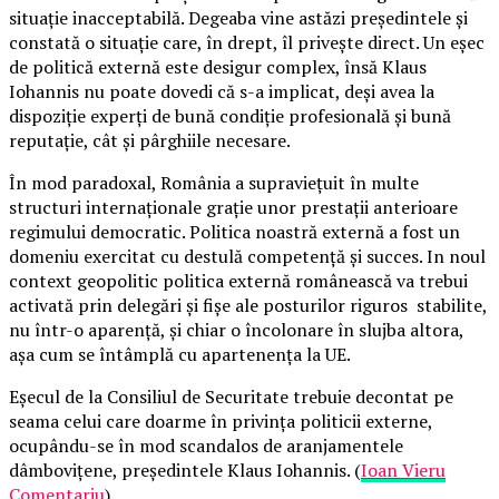
situație inacceptabilă. Degeaba vine astăzi președintele și
constată o situație care, în drept, îl privește direct. Un eșec
de politică externă este desigur complex, însă Klaus
Iohannis nu poate dovedi că s-a implicat, deși avea la
dispoziție experți de bună condiție profesională și bună
reputație, cât și pârghiile necesare.
În mod paradoxal, România a supraviețuit în multe
structuri internaționale grație unor prestații anterioare
regimului democratic. Politica noastră externă a fost un
domeniu exercitat cu destulă competență și succes. In noul
context geopolitic politica externă românească va trebui
activată prin delegări și fișe ale posturilor riguros stabilite,
nu într-o aparență, și chiar o încolonare în slujba altora,
așa cum se întâmplă cu apartenența la UE.
Eșecul de la Consiliul de Securitate trebuie decontat pe
seama celui care doarme în privința politicii externe,
ocupându-se în mod scandalos de aranjamentele
dâmbovițene, președintele Klaus Iohannis. (
Ioan Vieru
Comentariu
).