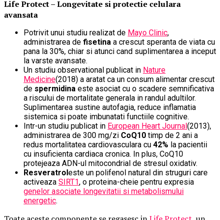
Life Protect – Longevitate si protectie celulara
avansata
Potrivit unui studiu realizat de
Mayo Clinic
,
administrarea de
fisetina
a crescut speranta de viata cu
pana la 30%, chiar si atunci cand suplimentarea a inceput
la varste avansate.
Un studiu observational publicat in
Nature
Medicine
(2018) a aratat ca un consum alimentar crescut
de
spermidina
este asociat cu o scadere semnificativa
a riscului de mortalitate generala in randul adultilor.
Suplimentarea sustine autofagia, reduce inflamatia
sistemica si poate imbunatati functiile cognitive.
Intr-un studiu publicat in
European Heart Journal
(2013),
administrarea de 300 mg/zi
CoQ10
timp de 2 ani a
redus mortalitatea cardiovasculara cu
42%
la pacientii
cu insuficienta cardiaca cronica. In plus, CoQ10
protejeaza ADN-ul mitocondrial de stresul oxidativ.
Resveratrol
este un polifenol natural din struguri care
activeaza
SIRT1
, o proteina-cheie pentru expresia
genelor asociate longevitatii si metabolismului
energetic
.
Toate aceste componente se regasesc in
Life Protect
, un