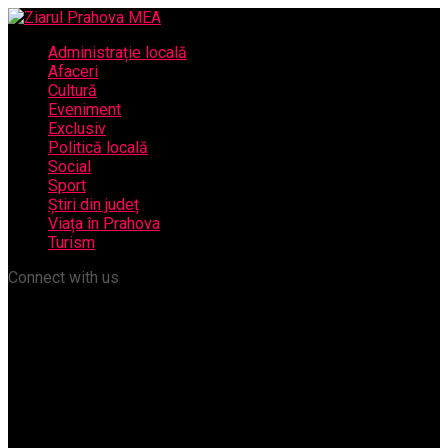
Administrație locală
Afaceri
Cultură
Eveniment
Exclusiv
Politică locală
Social
Sport
Știri din județ
Viața în Prahova
Turism
Connect with us