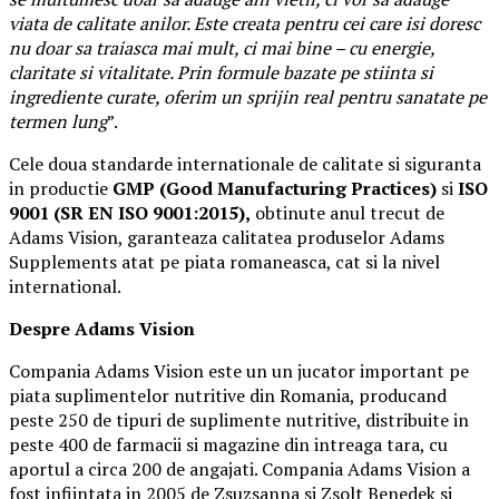
viata de calitate anilor. Este creata pentru cei care isi doresc
nu doar sa traiasca mai mult, ci mai bine – cu energie,
claritate si vitalitate. Prin formule bazate pe stiinta si
ingrediente curate, oferim un sprijin real pentru sanatate pe
termen lung
”.
Cele doua standarde internationale de calitate si siguranta
in productie
GMP (Good Manufacturing Practices)
si
ISO
9001 (SR EN ISO 9001:2015),
obtinute anul trecut de
Adams Vision, garanteaza calitatea produselor Adams
Supplements atat pe piata romaneasca, cat si la nivel
international.
Despre Adams Vision
Compania Adams Vision este un un jucator important pe
piata suplimentelor nutritive din Romania, producand
peste 250 de tipuri de suplimente nutritive, distribuite in
peste 400 de farmacii si magazine din intreaga tara, cu
aportul a circa 200 de angajati. Compania Adams Vision a
fost infiintata in 2005 de Zsuzsanna si Zsolt Benedek si