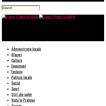
Ziarul Prahova MEA
Un eșec cu ramificații prezidențiale
Administrație locală
Afaceri
Cultură
Eveniment
Exclusiv
Politică locală
Social
Sport
Știri din județ
Viața în Prahova
Turism