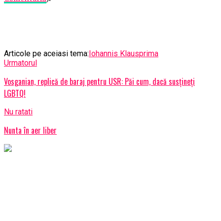
Articole pe aceiasi tema:
Iohannis Klaus
prima
Urmatorul
Vosganian, replică de baraj pentru USR: Păi cum, dacă susţineți
LGBTQ!
Nu ratati
Nunta în aer liber