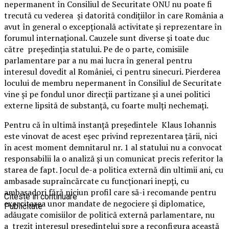
nepermanent în Consiliul de Securitate ONU nu poate fi
trecută cu vederea și datorită condițiilor în care România a
avut în general o excepțională activitate și reprezentare în
forumul internațional. Cauzele sunt diverse și toate duc
către președinția statului. Pe de o parte, comisiile
parlamentare par a nu mai lucra în general pentru
interesul dovedit al României, ci pentru sinecuri. Pierderea
locului de membru nepermanent în Consiliul de Securitate
vine și pe fondul unor direcții partizane și a unei politici
externe lipsită de substanță, cu foarte mulți nechemați.
Pentru că în ultimă instanță președintele Klaus Iohannis
este vinovat de acest eșec privind reprezentarea țării, nici
în acest moment demnitarul nr. 1 al statului nu a convocat
responsabilii la o analiză și un comunicat precis referitor la
starea de fapt. Jocul de-a politica externă din ultimii ani, cu
ambasade supraîncărcate cu funcționari inepți, cu
ambasadori fără niciun profil care să-i recomande pentru
Citeste in continuare
exercitarea unor mandate de negociere și diplomatice,
Publicitate
adăugate comisiilor de politică externă parlamentare, nu
a trezit interesul președintelui spre a reconfigura această