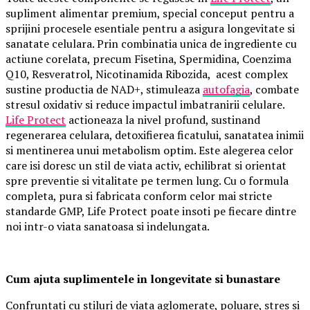
supliment alimentar premium, special conceput pentru a
sprijini procesele esentiale pentru a asigura longevitate si
sanatate celulara. Prin combinatia unica de ingrediente cu
actiune corelata, precum Fisetina, Spermidina, Coenzima
Q10, Resveratrol, Nicotinamida Ribozida, acest complex
sustine productia de NAD+, stimuleaza
autofagia
, combate
stresul oxidativ si reduce impactul imbatranirii celulare.
Life Protect
actioneaza la nivel profund, sustinand
regenerarea celulara, detoxifierea ficatului, sanatatea inimii
si mentinerea unui metabolism optim. Este alegerea celor
care isi doresc un stil de viata activ, echilibrat si orientat
spre preventie si vitalitate pe termen lung. Cu o formula
completa, pura si fabricata conform celor mai stricte
standarde GMP, Life Protect poate insoti pe fiecare dintre
noi intr-o viata sanatoasa si indelungata.
Cum ajuta suplimentele in longevitate si bunastare
Confruntati cu stiluri de viata aglomerate, poluare, stres si