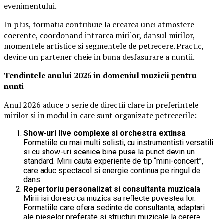
evenimentului.
In plus, formatia contribuie la crearea unei atmosfere
coerente, coordonand intrarea mirilor, dansul mirilor,
momentele artistice si segmentele de petrecere. Practic,
devine un partener cheie in buna desfasurare a nuntii.
Tendintele anului 2026 in domeniul muzicii pentru
nunti
Anul 2026 aduce o serie de directii clare in preferintele
mirilor si in modul in care sunt organizate petrecerile:
Show-uri live complexe si orchestra extinsa
Formatiile cu mai multi solisti, cu instrumentisti versatili
si cu show-uri scenice bine puse la punct devin un
standard. Mirii cauta experiente de tip “mini-concert”,
care aduc spectacol si energie continua pe ringul de
dans.
Repertoriu personalizat si consultanta muzicala
Mirii isi doresc ca muzica sa reflecte povestea lor.
Formatiile care ofera sedinte de consultanta, adaptari
ale pieselor preferate si structuri muzicale la cerere