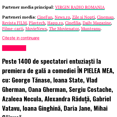
Partener media principal
:
VIRGIN RADIO ROMANIA
Parteneri media
:
CineFan
,
News.ro
,
Zile și Nopți
,
Cinemap
,
Revista FILM
,
Playtech
,
Happ.ro
,
Cinefilia
,
Daily Magazine
,
Filme-carti
,
MovieNews
,
The Movienator
,
Munteanu
.
Citeste in continuare
Eveniment
Peste 1400 de spectatori entuziaști la
premiera de gală a comediei ÎN PIELEA MEA,
cu: George Tănase, Ioana State, Vlad
Gherman, Oana Gherman, Sergiu Costache,
Azaleea Necula, Alexandra Răduță, Gabriel
Vatavu, Ioana Ginghină, Daria Jane, Mihai