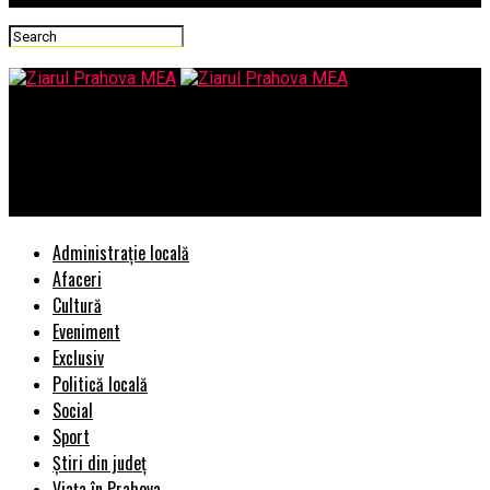
Ziarul Prahova MEA
Inconştienţă dusă la extrem. O fetiţă încurajată de tatăl ei să
hrănească un urs din palmă – VIDEO
Administrație locală
Afaceri
Cultură
Eveniment
Exclusiv
Politică locală
Social
Sport
Știri din județ
Viața în Prahova