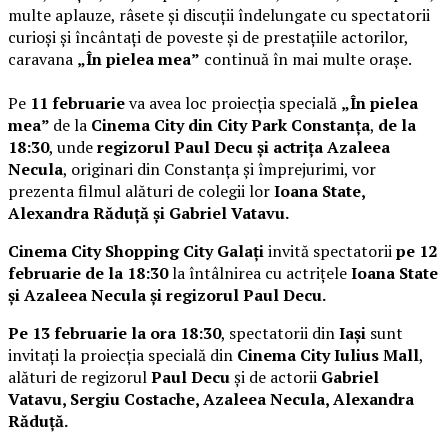
multe aplauze, râsete și discuții îndelungate cu spectatorii
curioși și încântați de poveste și de prestațiile actorilor,
caravana
„În pielea mea”
continuă în mai multe orașe.
Pe
11 februarie
va avea loc proiecția specială
„În pielea
mea”
de la
Cinema City din City Park Constanța
,
de la
18:30
, unde
regizorul Paul Decu și actrița Azaleea
Necula
, originari din Constanța și împrejurimi, vor
prezenta filmul alături de colegii lor
Ioana State,
Alexandra Răduță și Gabriel Vatavu.
Cinema City Shopping City Galați
invită spectatorii
pe 12
februarie de la 18:30
la întâlnirea cu actrițele
Ioana State
și Azaleea Necula și regizorul Paul Decu.
Pe 13 februarie la ora 18:30
, spectatorii din
Iași
sunt
invitați la proiecția specială din
Cinema City Iulius Mall
,
alături de regizorul
Paul Decu
și de actorii
Gabriel
Vatavu, Sergiu Costache, Azaleea Necula, Alexandra
Răduță.