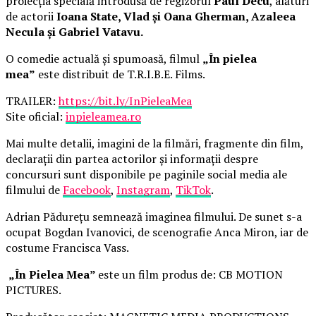
proiecția specială introdusă de regizorul
Paul Decu
, alături
de actorii
Ioana State, Vlad și Oana Gherman, Azaleea
Necula și Gabriel Vatavu.
O comedie actuală și spumoasă, filmul
„În pielea
mea”
este distribuit de T.R.I.B.E. Films.
TRAILER:
https://bit.ly/InPieleaMea
Site oficial:
inpieleamea.ro
Mai multe detalii, imagini de la filmări, fragmente din film,
declarații din partea actorilor și informații despre
concursuri sunt disponibile pe paginile social media ale
filmului de
Facebook
,
Instagram
,
TikTok
.
Adrian Pădurețu semnează imaginea filmului. De sunet s-a
ocupat Bogdan Ivanovici, de scenografie Anca Miron, iar de
costume Francisca Vass.
„În Pielea Mea”
este un film produs de: CB MOTION
PICTURES.