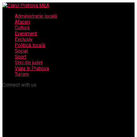
Administrație locală
Afaceri
Cultură
Eveniment
Exclusiv
Politică locală
Social
Sport
Știri din județ
Viața în Prahova
Turism
Connect with us