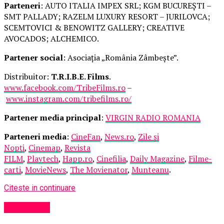
Parteneri
: AUTO ITALIA IMPEX SRL; KGM BUCUREȘTI –
SMT PALLADY; RAZELM LUXURY RESORT – JURILOVCA;
SCEMTOVICI & BENOWITZ GALLERY; CREATIVE
AVOCADOS; ALCHEMICO.
Partener social
: Asociația „România Zâmbește”.
Distribuitor:
T.R.I.B.E. Films
.
www.facebook.com/TribeFilms.ro
–
www.instagram.com/tribefilms.ro/
Partener media principal
:
VIRGIN RADIO ROMANIA
Parteneri media
:
CineFan
,
News.ro
,
Zile și
Nopți
,
Cinemap
,
Revista
FILM
,
Playtech
,
Happ.ro
,
Cinefilia
,
Daily Magazine
,
Filme-
carti
,
MovieNews
,
The Movienator
,
Munteanu
.
Citeste in continuare
Eveniment