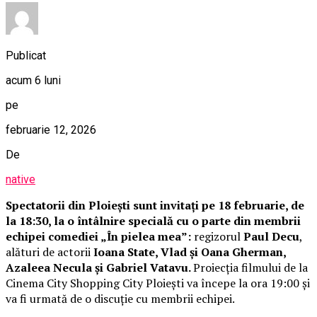
Publicat
acum 6 luni
pe
februarie 12, 2026
De
native
Spectatorii din Ploiești sunt invitați pe 18 februarie, de
la 18:30, la o întâlnire specială cu o parte din membrii
echipei comediei „În pielea mea”:
regizorul
Paul Decu
,
alături de actorii
Ioana State, Vlad și Oana Gherman,
Azaleea Necula și Gabriel Vatavu.
Proiecția filmului de la
Cinema City Shopping City Ploiești va începe la ora 19:00 și
va fi urmată de o discuție cu membrii echipei.