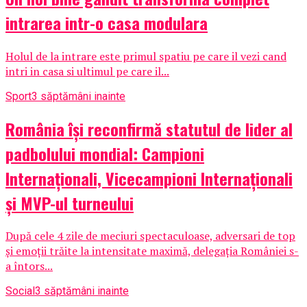
intrarea intr-o casa modulara
Holul de la intrare este primul spatiu pe care il vezi cand
intri in casa si ultimul pe care il...
Sport
3 săptămâni inainte
România își reconfirmă statutul de lider al
padbolului mondial: Campioni
Internaționali, Vicecampioni Internaționali
și MVP-ul turneului
După cele 4 zile de meciuri spectaculoase, adversari de top
și emoții trăite la intensitate maximă, delegația României s-
a întors...
Social
3 săptămâni inainte