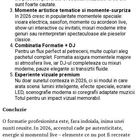
sunt foarte cautate.
Momente artistice tematice si momente-surpriza
In 2026 cresc in popularitate momentele speciale:
vioara electrica, saxofon, momente cu acordeon live,
show-uri interactive cu invitatii, mixuri moderne intre
genuri sau reinterpretari spectaculoase ale pieselor
clasice.
Combinatia Formatie + DJ
Pentru un flux perfect al petrecerii, multe cupluri aleg
pachetul complet. Formatia asigura momentele majore
si atmosfera live, iar DJ-ul completeaza cu mixuri
moderne, pauze elegante si transiztii fluide.
Experiente vizuale premium
Nu doar sunetul conteaza in 2026, ci si modul in care
arata scena: lumini inteligente, efecte speciale, ecrane
LED, scenografie moderna si coregrafii adaptate muzicii.
Totul pentru un impact vizual memorabil.
Concluzie
O formatie profesionista este, fara indoiala, inima unei
nunti reusite. In 2026, accentul cade pe autenticitate,
energie si momentul live – elemente ce nu pot fi recreate