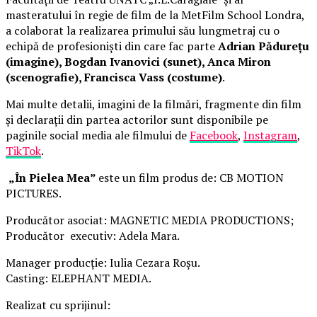
masteratului în regie de film de la MetFilm School Londra,
a colaborat la realizarea primului său lungmetraj cu o
echipă de profesioniști din care fac parte
Adrian Pădurețu
(imagine), Bogdan Ivanovici (sunet), Anca Miron
(scenografie), Francisca Vass (costume)
.
Mai multe detalii, imagini de la filmări, fragmente din film
și declarații din partea actorilor sunt disponibile pe
paginile social media ale filmului de
Facebook
,
Instagram
,
TikTok
.
„În Pielea Mea”
este un film produs de: CB MOTION
PICTURES.
Producător asociat: MAGNETIC MEDIA PRODUCTIONS;
Producător executiv: Adela Mara.
Manager producție: Iulia Cezara Roșu.
Casting: ELEPHANT MEDIA.
Realizat cu sprijinul: