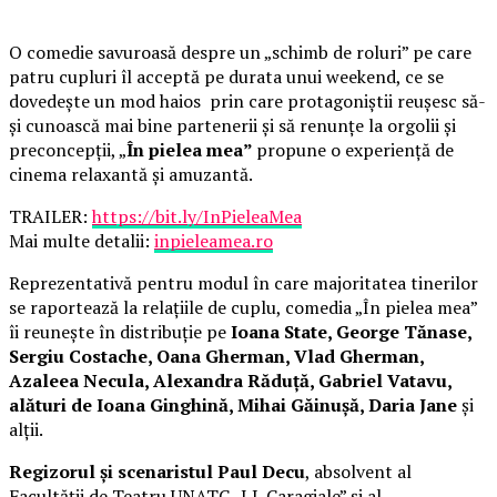
O comedie savuroasă despre un „schimb de roluri” pe care
patru cupluri îl acceptă pe durata unui weekend, ce se
dovedește un mod haios prin care protagoniștii reușesc să-
și cunoască mai bine partenerii și să renunțe la orgolii și
preconcepții, „
În pielea mea”
propune o experiență de
cinema relaxantă și amuzantă.
TRAILER:
https://bit.ly/InPieleaMea
Mai multe detalii:
inpieleamea.ro
Reprezentativă pentru modul în care majoritatea tinerilor
se raportează la relațiile de cuplu, comedia „În pielea mea”
îi reunește în distribuție pe
Ioana State, George Tănase,
Sergiu Costache, Oana Gherman, Vlad Gherman,
Azaleea Necula, Alexandra Răduță, Gabriel Vatavu,
alături de Ioana Ginghină, Mihai Găinușă, Daria Jane
și
alții.
Regizorul și scenaristul Paul Decu
, absolvent al
Facultății de Teatru UNATC „I.L.Caragiale” și al