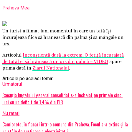
Prahova Mea
Un turist a filmat luni momentul în care un tată îşi
încurajează fiica să hrănească din palmă şi să mângâie un
urs.
Articolul
Inconştienţă dusă la extrem. O fetiţă încurajată
de tatăl ei să hrănească un urs din palmă – VIDEO
apare
prima dată în
Ziarul Nationalul
.
Articole pe aceiasi tema:
Urmatorul
Execuţia bugetului general consolidat s-a încheiat pe primele cinci
luni cu un deficit de 1,4% din PIB
Nu ratati
Camionetă, în flăcări într-o comună din Prahova. Focul s-a extins şi la
un stâlp de susţinere a electricităţii