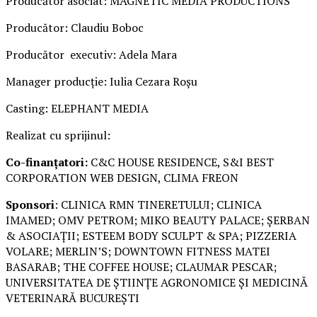
Producător asociat: MAGNETIC MEDIA PRODUCTIONS
Producător: Claudiu Boboc
Producător executiv: Adela Mara
Manager producție: Iulia Cezara Roșu
Casting: ELEPHANT MEDIA
Realizat cu sprijinul:
Co-finanțatori:
C&C HOUSE RESIDENCE, S&I BEST
CORPORATION WEB DESIGN, CLIMA FREON
Sponsori
: CLINICA RMN TINERETULUI; CLINICA
IMAMED; OMV PETROM; MIKO BEAUTY PALACE; ȘERBAN
& ASOCIAȚII; ESTEEM BODY SCULPT & SPA; PIZZERIA
VOLARE; MERLIN’S; DOWNTOWN FITNESS MATEI
BASARAB; THE COFFEE HOUSE; CLAUMAR PESCAR;
UNIVERSITATEA DE ȘTIINȚE AGRONOMICE ȘI MEDICINĂ
VETERINARĂ BUCUREȘTI