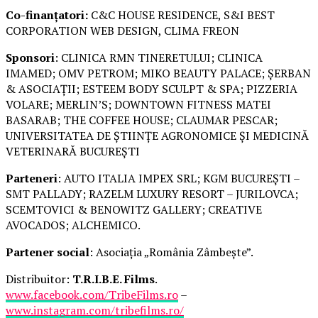
Co-finanțatori:
C&C HOUSE RESIDENCE, S&I BEST
CORPORATION WEB DESIGN, CLIMA FREON
Sponsori
: CLINICA RMN TINERETULUI; CLINICA
IMAMED; OMV PETROM; MIKO BEAUTY PALACE; ȘERBAN
& ASOCIAȚII; ESTEEM BODY SCULPT & SPA; PIZZERIA
VOLARE; MERLIN’S; DOWNTOWN FITNESS MATEI
BASARAB; THE COFFEE HOUSE; CLAUMAR PESCAR;
UNIVERSITATEA DE ȘTIINȚE AGRONOMICE ȘI MEDICINĂ
VETERINARĂ BUCUREȘTI
Parteneri
: AUTO ITALIA IMPEX SRL; KGM BUCUREȘTI –
SMT PALLADY; RAZELM LUXURY RESORT – JURILOVCA;
SCEMTOVICI & BENOWITZ GALLERY; CREATIVE
AVOCADOS; ALCHEMICO.
Partener social
: Asociația „România Zâmbește”.
Distribuitor:
T.R.I.B.E. Films
.
www.facebook.com/TribeFilms.ro
–
www.instagram.com/tribefilms.ro/