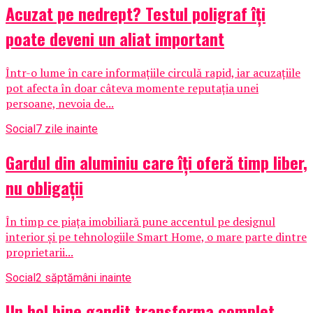
Acuzat pe nedrept? Testul poligraf îţi
poate deveni un aliat important
Într-o lume în care informațiile circulă rapid, iar acuzațiile
pot afecta în doar câteva momente reputația unei
persoane, nevoia de...
Social
7 zile inainte
Gardul din aluminiu care îți oferă timp liber,
nu obligații
În timp ce piața imobiliară pune accentul pe designul
interior și pe tehnologiile Smart Home, o mare parte dintre
proprietarii...
Social
2 săptămâni inainte
Un hol bine gandit transforma complet