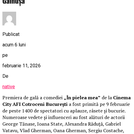
Găinușă
Publicat
acum 6 luni
pe
februarie 11, 2026
De
native
Premiera de gală a comediei
„În pielea mea”
de la
Cinema
City AFI Cotroceni București
a fost primită pe 9 februarie
de peste 1400 de spectatori cu aplauze, râsete și bucurie.
Numeroase vedete și influenceri au fost alături de actorii
George Tănase, Ioana State, Alexandra Răduță, Gabriel
Vatavu, Vlad Gherman, Oana Gherman, Sergiu Costache,