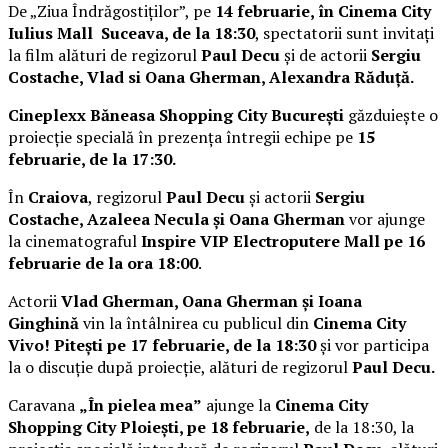
De „Ziua Îndrăgostiților”, pe
14 februarie, în Cinema City
Iulius Mall Suceava, de la 18:30
, spectatorii sunt invitați
la film alături de regizorul
Paul Decu
și de actorii
Sergiu
Costache, Vlad si Oana Gherman, Alexandra Răduță.
Cineplexx Băneasa Shopping City București
găzduiește o
proiecție specială în prezența întregii echipe pe
15
februarie, de la 17:30.
În
Craiova
, regizorul
Paul Decu
și actorii
Sergiu
Costache, Azaleea Necula și Oana Gherman
vor ajunge
la cinematograful
Inspire VIP Electroputere Mall pe 16
februarie de la ora 18:00
.
Actorii
Vlad Gherman, Oana Gherman și Ioana
Ginghină
vin la întâlnirea cu publicul din
Cinema City
Vivo! Pitești pe 17 februarie, de la 18:30
și vor participa
la o discuție după proiecție, alături de regizorul
Paul Decu.
Caravana
„În pielea mea”
ajunge la
Cinema City
Shopping City Ploiești, pe 18 februarie,
de la 18:30, la