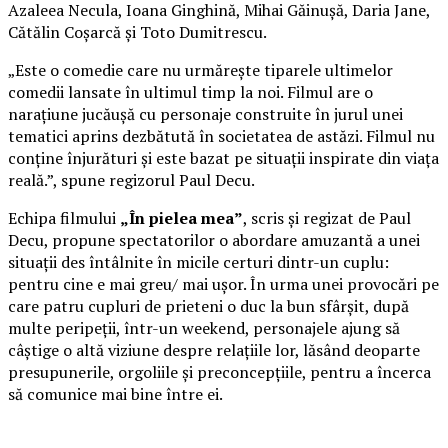
Azaleea Necula, Ioana Ginghină, Mihai Găinușă, Daria Jane,
Cătălin Coșarcă și Toto Dumitrescu.
„Este o comedie care nu urmărește tiparele ultimelor
comedii lansate în ultimul timp la noi. Filmul are o
narațiune jucăușă cu personaje construite în jurul unei
tematici aprins dezbătută în societatea de astăzi. Filmul nu
conține înjurături și este bazat pe situații inspirate din viața
reală.”, spune regizorul Paul Decu.
Echipa filmului
„În pielea mea”
, scris și regizat de Paul
Decu, propune spectatorilor o abordare amuzantă a unei
situații des întâlnite în micile certuri dintr-un cuplu:
pentru cine e mai greu/ mai ușor. În urma unei provocări pe
care patru cupluri de prieteni o duc la bun sfârșit, după
multe peripeții, într-un weekend, personajele ajung să
câștige o altă viziune despre relațiile lor, lăsând deoparte
presupunerile, orgoliile și preconcepțiile, pentru a încerca
să comunice mai bine între ei.