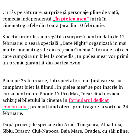
Cu râs pe săturate, surprize și personaje pline de viață,
comedia independentă
„În pielea mea”
intră în
cinematografele din toată țara din 10 februarie.
Spectatorilor li s-a pregătit o surpriză pentru data de 12
februarie: o seară specială „Date Night” organizată în mai
multe cinematografe din rețeaua Cinema City unde toți cei
care cumpără un bilet la comedia „În pielea mea” vor primi
un premiu garantat din partea Avon.
Până pe 23 februarie, toți spectatorii din țară care și-au
cumpărat bilet la filmul „În pielea mea” se pot înscrie în
cursa pentru un iPhone 17 Pro Max, încărcând dovada
achiziției biletului la cinema în
formularul dedicat
concursului
, premiul fiind oferit prin tragere la sorți pe 24
februarie.
După proiecțiile speciale din Arad, Timișoara, Alba Iulia,
Sibiu, Brașov, Cluj-Napoca, Baia Mare, Oradea, cu săli pline,