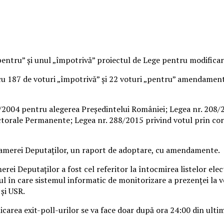
pentru” şi unul „împotrivă” proiectul de Lege pentru modifica
, cu 187 de voturi „împotrivă” şi 22 voturi „pentru” amendament
70/2004 pentru alegerea Preşedintelui României; Legea nr. 208/
ctorale Permanente; Legea nr. 288/2015 privind votul prin cor
 Camerei Deputaţilor, un raport de adoptare, cu amendamente.
i Deputaţilor a fost cel referitor la întocmirea listelor elec
zul în care sistemul informatic de monitorizare a prezenţei la v
şi USR.
area exit-poll-urilor se va face doar după ora 24:00 din ultima