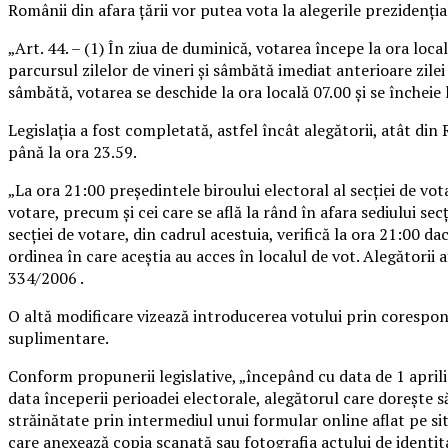
Românii din afara ţării vor putea vota la alegerile prezidenţia
„Art. 44. – (1) În ziua de duminică, votarea începe la ora local
parcursul zilelor de vineri şi sâmbătă imediat anterioare zilei v
sâmbătă, votarea se deschide la ora locală 07.00 şi se încheie
Legislaţia a fost completată, astfel încât alegătorii, atât din 
până la ora 23.59.
„La ora 21:00 preşedintele biroului electoral al secţiei de vota
votare, precum şi cei care se află la rând în afara sediului se
secţiei de votare, din cadrul acestuia, verifică la ora 21:00 da
ordinea în care aceştia au acces în localul de vot. Alegătorii 
334/2006 .
O altă modificare vizează introducerea votului prin corespond
suplimentare.
Conform propunerii legislative, „începând cu data de 1 aprilie
data începerii perioadei electorale, alegătorul care doreşte s
străinătate prin intermediul unui formular online aflat pe si
care anexează copia scanată sau fotografia actului de identit