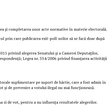
rea şi completarea unor acte normative în materie electorală.
ul prin care publicarea exit-poll-urilor să se facă doar după
2015 privind alegerea Senatului şi a Camerei Deputaţilor,
espondenţă; Legea nr. 334/2006 privind finanţarea activităţii
torale suplimentare pe suport de hârtie, care a fost admis în
ot şi de prevenire a votului ilegal nu mai funcţionează.
 zi de vot, pentru a nu influenţa rezultatele alegerilor.