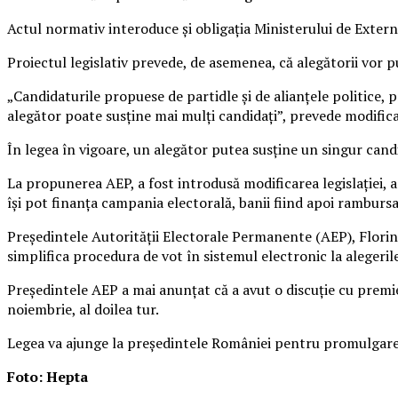
Actul normativ interoduce şi obligaţia Ministerului de Exter
Proiectul legislativ prevede, de asemenea, că alegătorii vor p
„Candidaturile propuese de partidle şi de alianţele politice,
alegător poate susţine mai mulţi candidaţi”, prevede modificar
În legea în vigoare, un alegător putea susţine un singur cand
La propunerea AEP, a fost introdusă modificarea legislaţiei, a
îşi pot finanţa campania electorală, banii fiind apoi rambursa
Preşedintele Autorităţii Electorale Permanente (AEP), Florin M
simplifica procedura de vot în sistemul electronic la alegeril
Preşedintele AEP a mai anunţat că a avut o discuţie cu premie
noiembrie, al doilea tur.
Legea va ajunge la preşedintele României pentru promulgare
Foto: Hepta