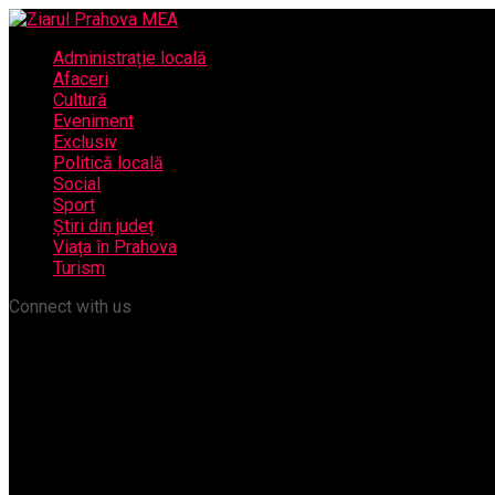
Administrație locală
Afaceri
Cultură
Eveniment
Exclusiv
Politică locală
Social
Sport
Știri din județ
Viața în Prahova
Turism
Connect with us