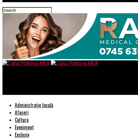
Ziarul Prahova MEA
228 „pentru” şi unul „împotrivă”
Administrație locală
Afaceri
Cultură
Eveniment
Exclusiv