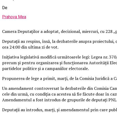
De
Prahova Mea
Camera Deputaţilor a adoptat, decizional, miercuri, cu 228 „
Deputaţii au respins, însă, la dezbaterile asupra proiectului
ora 24:00 din ultima zi de vot.
Iniţiativa legislativă modifică următoarele legi: Legea nr. 3
precum şi pentru organizarea şi funcţionarea Autorităţii Ele
partidelor politice şi a campaniilor electorale.
Propunerea de lege a primit, marţi, de la Comisia Juridică a
Un amendament controversat la dezbaterile din Comisia Camere
cele din urmă, cu condiţia ca acestea să fie făcute doar în ca
Amendamentul a fost introdus de grupurile de deputaţi PNL 
Deputaţii au introdus, marţi, şi amendamentul prin care public