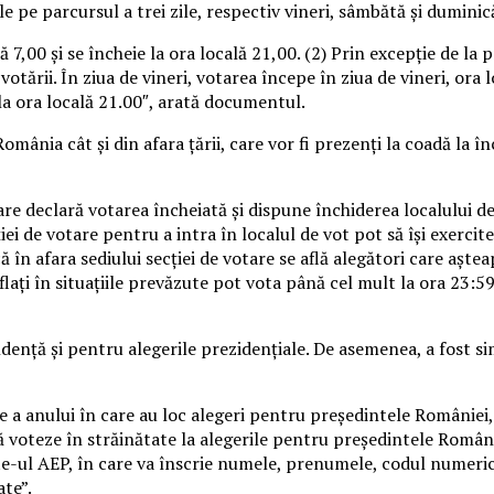
le pe parcursul a trei zile, respectiv vineri, sâmbătă şi duminic
ă 7,00 şi se încheie la ora locală 21,00. (2) Prin excepţie de la p
otării. În ziua de vineri, votarea începe în ziua de vineri, ora l
 la ora locală 21.00″, arată documentul.
România cât şi din afara ţării, care vor fi prezenţi la coadă la î
re declară votarea încheiată şi dispune închiderea localului de v
cţiei de votare pentru a intra în localul de vot pot să îşi exerc
că în afara sediului secţiei de votare se află alegători care aşte
aflaţi în situaţiile prevăzute pot vota până cel mult la ora 23:59
enţă şi pentru alegerile prezidenţiale. De asemenea, a fost si
 a anului în care au loc alegeri pentru preşedintele României, l
ă voteze în străinătate la alegerile pentru preşedintele Români
te-ul AEP, în care va înscrie numele, prenumele, codul numeric 
ate”.