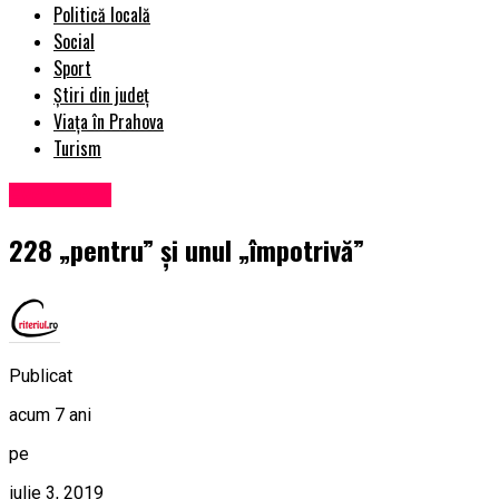
Politică locală
Social
Sport
Știri din județ
Viața în Prahova
Turism
Eveniment
228 „pentru” şi unul „împotrivă”
Publicat
acum 7 ani
pe
iulie 3, 2019