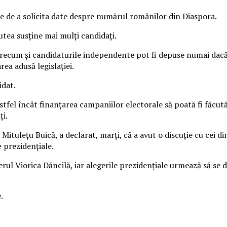
ne de a solicita date despre numărul românilor din Diaspora.
utea susţine mai mulţi candidaţi.
 precum şi candidaturile independente pot fi depuse numai dacă
ea adusă legislaţiei.
idat.
stfel încât finanţarea campaniilor electorale să poată fi făcută
ţi.
ituleţu Buică, a declarat, marţi, că a avut o discuţie cu cei d
e prezidenţiale.
rul Viorica Dăncilă, iar alegerile prezidenţiale urmează să se 
.