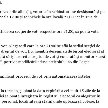
ă.
revederile alin. (1), votarea în străinătate se desfăşoară şi pe
ocală 12.00 şi se încheie la ora locală 21.00, iar în ziua de
nchiderea secţiei de vot, respectiv ora 21:00, să poată vota
ot. Alegătorii care la ora 21:00 se află la sediul secţiei de
ite dreptul de vot. Doi membri desemnaţi de biroul electoral al
aptă să îşi exercite dreptul de vot şi constată şi monitorizează
”, potrivit modificării aduse articolului 46 din Legea
mplificat procesul de vot prin automatizarea listelor
a termen, şi până la data expirării a cel mult 15 zile de la
ei se poate înregistra în registrul electoral ca alegător în
personal, localitatea şi statul unde optează să voteze, la