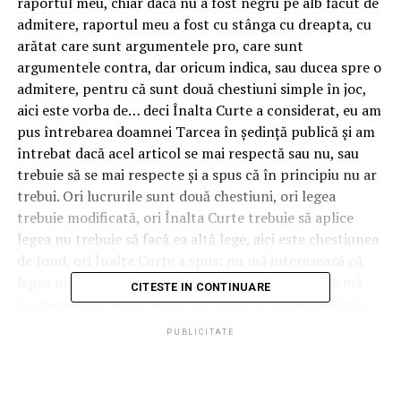
raportul meu, chiar dacă nu a fost negru pe alb făcut de
admitere, raportul meu a fost cu stânga cu dreapta, cu
arătat care sunt argumentele pro, care sunt
argumentele contra, dar oricum indica, sau ducea spre o
admitere, pentru că sunt două chestiuni simple în joc,
aici este vorba de… deci Înalta Curte a considerat, eu am
pus întrebarea doamnei Tarcea în şedinţă publică şi am
întrebat dacă acel articol se mai respectă sau nu, sau
trebuie să se mai respecte şi a spus că în principiu nu ar
trebui. Ori lucrurile sunt două chestiuni, ori legea
trebuie modificată, ori Înalta Curte trebuie să aplice
legea nu trebuie să facă ea altă lege, aici este chestiunea
de fond, ori Înalta Curte a spus: nu mă interesează că
legea nu e modificată, nu mă interesează, pe mine mă
CITESTE IN CONTINUARE
interesează că legea asta chiar dacă nu produce efecte
negative, să zic, ea nu trebuie aplicată. Ori aşa se va
PUBLICITATE
arăta Înalta Curte să hotărască în locul Parlamentului
este deja un derapaj mare de la regulile statului de
drept”, a afirmat Petre Lăzăroiu, miercuri la Antena 3,