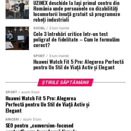
UZINEX deschide la Iași primul centru din
JURILOVCA; SCEMTOVICI & BENOWITZ GALLERY;
România unde persoanele cu dizabilități
CREATIVE AVOCADOS; ALCHEMICO.
locomotorii învață gratuit să programeze
roboți industriali
Partener social
: Asociația „România Zâmbește”.
SOCIAL
2 luni inainte
Cele 3 întrebări critice într-un test
Distribuitor:
T.R.I.B.E. Films
.
poligraf de fidelitate – Cum le formulăm
corect?
www.facebook.com/TribeFilms.ro
–
www.instagram.com/tribefilms.ro/
SPORT
3 luni inainte
Huawei Watch Fit 5 Pro: Alegerea Perfectă
Partener media principal
:
VIRGIN RADIO ROMANIA
pentru Un Stil de Viață Activ și Elegant
Parteneri media
:
CineFan
,
News.ro
,
Zile și
ȘTIRILE SĂPTĂMÂNII
Nopți
,
Cinemap
,
Revista
FILM
,
Playtech
,
Happ.ro
,
Cinefilia
,
Daily
SPORT
acum 3 luni
Huawei Watch Fit 5 Pro: Alegerea
Magazine
,
Filme-carti
,
MovieNews
,
The
Perfectă pentru Un Stil de Viață Activ și
Movienator
,
Munteanu
.
Elegant
AFACERI
acum 3 luni
SEO pentru „conversion-focused