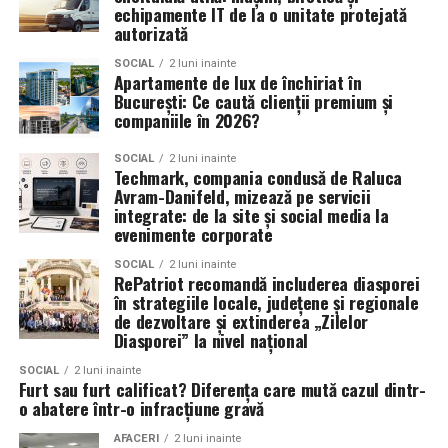
nunti reusite. In 2026, accentul cade pe autenticitate,
echipamente IT de la o unitate protejată
autorizată
Manager producție: Iulia Cezara Roșu
energie si momentul live – elemente ce nu pot fi
recreate prin alte mijloace. O
formatie nunta
nu doar
SOCIAL
2 luni inainte
Casting: ELEPHANT MEDIA
Apartamente de lux de închiriat în
canta, ci creeaza emotii, aduna oamenii pe ringul de
București: Ce caută clienții premium și
dans si transforma o petrecere obisnuita intr-un
companiile în 2026?
Realizat cu sprijinul:
eveniment de neuitat.
SOCIAL
2 luni inainte
Co-finanțatori:
C&C HOUSE RESIDENCE, S&I BEST
Alegerea formatiei potrivite este una dintre cele mai
Techmark, compania condusă de Raluca
CORPORATION WEB DESIGN, CLIMA FREON
Avram-Danifeld, mizează pe servicii
importante decizii ale mirilor si poate face diferenta
integrate: de la site și social media la
dintre o nunta frumoasa si una memorabila.
Sponsori
: CLINICA RMN TINERETULUI; CLINICA
evenimente corporate
IMAMED; OMV PETROM; MIKO BEAUTY PALACE;
SOCIAL
2 luni inainte
ȘERBAN & ASOCIAȚII; ESTEEM BODY SCULPT & SPA;
RePatriot recomandă includerea diasporei
în strategiile locale, județene și regionale
PIZZERIA VOLARE; MERLIN’S; DOWNTOWN FITNESS
de dezvoltare și extinderea „Zilelor
MATEI BASARAB; THE COFFEE HOUSE; CLAUMAR
Diasporei” la nivel național
PESCAR; UNIVERSITATEA DE ȘTIINȚE AGRONOMICE
SOCIAL
2 luni inainte
ȘI MEDICINĂ VETERINARĂ BUCUREȘTI
Furt sau furt calificat? Diferența care mută cazul dintr-
o abatere într-o infracțiune gravă
Parteneri
: AUTO ITALIA IMPEX SRL; KGM BUCUREȘTI
AFACERI
2 luni inainte
– SMT PALLADY; RAZELM LUXURY RESORT –