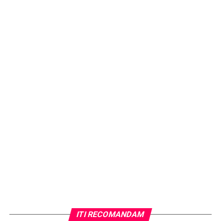
ARTICOLE PE ACEIASI TEMA:
URMATORUL
CCR dezbate, joi, sesizările Opoziţiei şi ale lui Iohannis
în ceea ce priveşte modificarea codurilor penale
NU RATATI
U.N.P.R Prahova îl atacă dur pe primarul Adrian Dobre
ITI RECOMANDAM