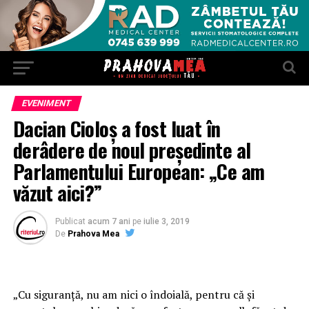
EVENIMENT
Dacian Cioloş a fost luat în
derâdere de noul preşedinte al
Parlamentului European: „Ce am
văzut aici?”
Publicat
acum 7 ani
pe
iulie 3, 2019
De
Prahova Mea
„Cu siguranţă, nu am nici o îndoială, pentru că şi