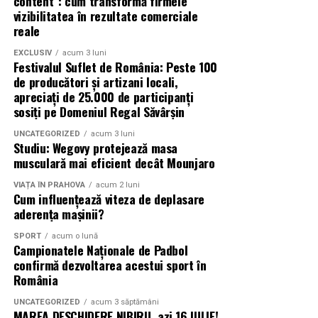
content”: cum transformă firmele
vizibilitatea în rezultate comerciale
reale
EXCLUSIV
acum 3 luni
Festivalul Suflet de România: Peste 100
de producători și artizani locali,
apreciați de 25.000 de participanți
sosiți pe Domeniul Regal Săvârșin
UNCATEGORIZED
acum 3 luni
Studiu: Wegovy protejează masa
musculară mai eficient decât Mounjaro
VIAȚA ÎN PRAHOVA
acum 2 luni
Cum influențează viteza de deplasare
aderența mașinii?
SPORT
acum o lună
Campionatele Naționale de Padbol
confirmă dezvoltarea acestui sport în
România
UNCATEGORIZED
acum 3 săptămâni
MAREA DESCHIDERE NIBIRU, azi 16 IULIE!