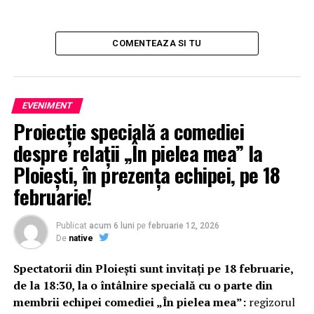
COMENTEAZA SI TU
EVENIMENT
Proiecție specială a comediei
despre relații „În pielea mea” la
Ploiești, în prezența echipei, pe 18
februarie!
Publicat
acum 6 luni
pe
februarie 12, 2026
De
native
Spectatorii din Ploiești sunt invitați pe 18 februarie,
de la 18:30, la o întâlnire specială cu o parte din
membrii echipei comediei „În pielea mea”:
regizorul