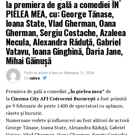
pielea mea” îi reunește în distribuție pe
Ioana State,
la premiera de gală a comediei ÎN
George Tănase, Sergiu Costache, Oana Gherman,
PIELEA MEA, cu: George Tănase,
Vlad Gherman, Azaleea Necula, Alexandra Răduță,
Ioana State, Vlad Gherman, Oana
Gabriel Vatavu, alături de Ioana Ginghină, Mihai
Gherman, Sergiu Costache, Azaleea
Găinușă, Daria Jane
și alții.
Necula, Alexandra Răduță, Gabriel
Regizorul și scenaristul Paul Decu
, absolvent al
Vatavu, Ioana Ginghină, Daria Jane,
Facultății de Teatru UNATC „I.L.Caragiale” și al
Mihai Găinușă
masteratului în regie de film de la MetFilm School
Londra, a colaborat la realizarea primului său
lungmetraj cu o echipă de profesioniști din care fac
Publicat
acum 6 luni
pe
februarie 11, 2026
parte
Adrian Pădurețu (imagine), Bogdan Ivanovici
De
native
(sunet), Anca Miron (scenografie), Francisca Vass
Premiera de gală a comediei
„În pielea mea”
de
(costume)
.
la
Cinema City AFI Cotroceni București
a fost primită
pe 9 februarie de peste 1400 de spectatori cu aplauze,
Mai multe detalii, imagini de la filmări, fragmente din
râsete și bucurie.
film și declarații din partea actorilor sunt disponibile pe
Numeroase vedete și influenceri au fost alături de actorii
paginile social media ale filmului de
Facebook
,
George Tănase, Ioana State, Alexandra Răduță, Gabriel
Instagram
,
TikTok
.
Vatavu, Vlad Gherman, Oana Gherman, Sergiu Costache,