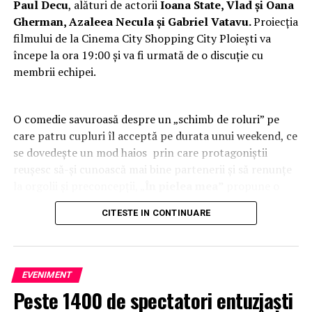
Paul Decu
, alături de actorii
Ioana State, Vlad și Oana
Gherman, Azaleea Necula și Gabriel Vatavu.
Proiecția
filmului de la Cinema City Shopping City Ploiești va
începe la ora 19:00 și va fi urmată de o discuție cu
membrii echipei.
O comedie savuroasă despre un „schimb de roluri” pe
care patru cupluri îl acceptă pe durata unui weekend, ce
se dovedește un mod haios prin care protagoniștii
reușesc să-și cunoască mai bine partenerii și să renunțe
la orgolii și preconcepții, „
În pielea mea”
propune o
experiență de cinema relaxantă și amuzantă.
CITESTE IN CONTINUARE
TRAILER:
https://bit.ly/InPieleaMea
Mai multe detalii:
inpieleamea.ro
EVENIMENT
Reprezentativă pentru modul în care majoritatea
Peste 1400 de spectatori entuziaști
tinerilor se raportează la relațiile de cuplu, comedia „În