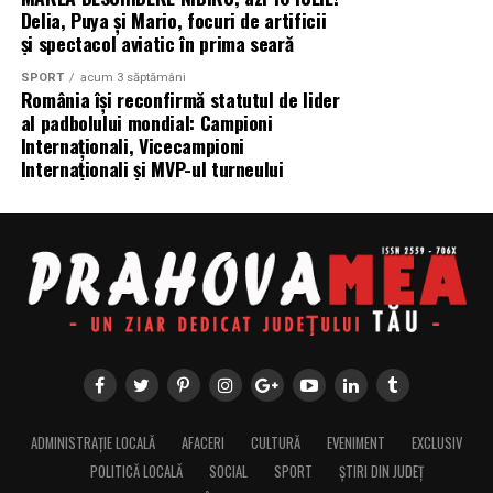
Delia, Puya și Mario, focuri de artificii
și spectacol aviatic în prima seară
SPORT
acum 3 săptămâni
România își reconfirmă statutul de lider
al padbolului mondial: Campioni
Internaționali, Vicecampioni
Internaționali și MVP-ul turneului
ADMINISTRAȚIE LOCALĂ
AFACERI
CULTURĂ
EVENIMENT
EXCLUSIV
POLITICĂ LOCALĂ
SOCIAL
SPORT
ȘTIRI DIN JUDEȚ