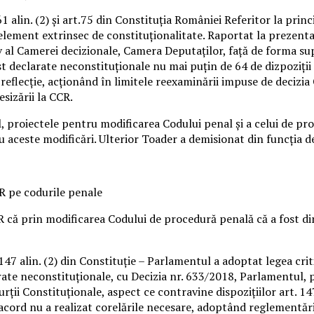
1 alin. (2) şi art.75 din Constituţia României Referitor la prin
element extrinsec de constituţionalitate. Raportat la prezent
iv al Camerei decizionale, Camera Deputaţilor, faţă de forma su
st declarate neconstituţionale nu mai puţin de 64 de dizpoziţii 
reflecţie, acţionând în limitele reexaminării impuse de deciz
esizării la CCR.
al, proiectele pentru modificarea Codului penal şi a celui de 
 aceste modificări. Ulterior Toader a demisionat din funcţia de 
R pe codurile penale
CR că prin modificarea Codului de procedură penală că a fost 
147 alin. (2) din Constituţie – Parlamentul a adoptat legea criti
larate neconstituţionale, cu Decizia nr. 633/2018, Parlamentul, 
rţii Constituţionale, aspect ce contravine dispoziţiilor art. 147 a
acord nu a realizat corelările necesare, adoptând reglementări c