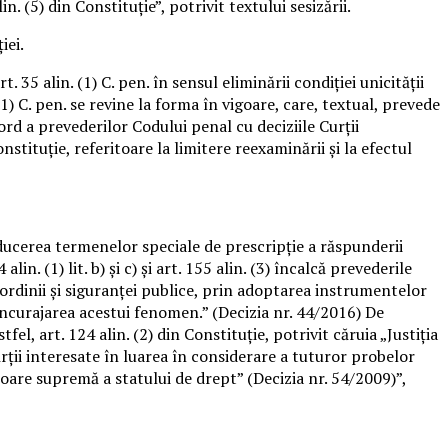
in. (5) din Constituţie”, potrivit textului sesizării.
iei.
 35 alin. (1) C. pen. în sensul eliminării condiţiei unicităţii
(1) C. pen. se revine la forma în vigoare, care, textual, prevede
cord a prevederilor Codului penal cu deciziile Curţii
onstituţie, referitoare la limitere reexaminării şi la efectul
ducerea termenelor speciale de prescripţie a răspunderii
. (1) lit. b) şi c) şi art. 155 alin. (3) încalcă prevederile
i ordinii şi siguranţei publice, prin adoptarea instrumentelor
încurajarea acestui fenomen.” (Decizia nr. 44/2016) De
l, art. 124 alin. (2) din Constituţie, potrivit căruia „Justiţia
părţii interesate în luarea în considerare a tuturor probelor
aloare supremă a statului de drept” (Decizia nr. 54/2009)”,