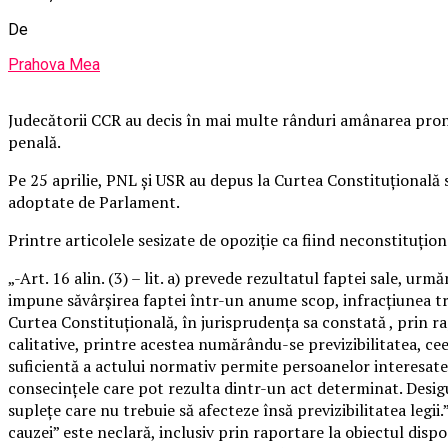
De
Prahova Mea
Judecătorii CCR au decis în mai multe rânduri amânarea pronun
penală.
Pe 25 aprilie, PNL şi USR au depus la Curtea Constituţională s
adoptate de Parlament.
Printre articolele sesizate de opoziţie ca fiind neconstituţion
„-Art. 16 alin. (3) – lit. a) prevede rezultatul faptei sale, ur
impune săvârşirea faptei într-un anume scop, infracţiunea treb
Curtea Constituţională, în jurisprudenţa sa constată , prin rap
calitative, printre acestea numărându-se previzibilitatea, ceea
suficientă a actului normativ permite persoanelor interesate –
consecinţele care pot rezulta dintr-un act determinat. Desigur,
supleţe care nu trebuie să afecteze însă previzibilitatea legi
cauzei” este neclară, inclusiv prin raportare la obiectul dispoz