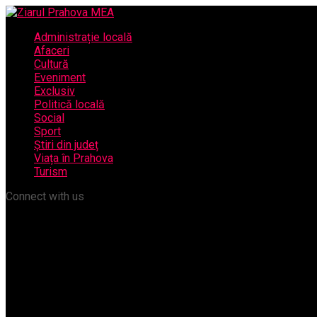
Administrație locală
Afaceri
Cultură
Eveniment
Exclusiv
Politică locală
Social
Sport
Știri din județ
Viața în Prahova
Turism
Connect with us