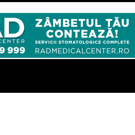
ce priveşte modificarea codurilor penale