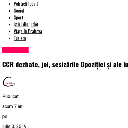
Politică locală
Social
Sport
Știri din județ
Viața în Prahova
Turism
Eveniment
CCR dezbate, joi, sesizările Opoziţiei şi ale 
Publicat
acum 7 ani
pe
iulie 3, 2019