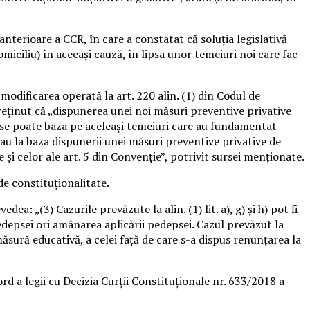
terioare a CCR, în care a constatat că soluţia legislativă
omiciliu) în aceeaşi cauză, în lipsa unor temeiuri noi care fac
modificarea operată la art. 220 alin. (1) din Codul de
reţinut că „dispunerea unei noi măsuri preventive privative
u se poate baza pe aceleaşi temeiuri care au fundamentat
tau la baza dispunerii unei măsuri preventive privative de
 şi celor ale art. 5 din Convenţie”, potrivit sursei menţionate.
de constituţionalitate.
: „(3) Cazurile prevăzute la alin. (1) lit. a), g) şi h) pot fi
edepsei ori amânarea aplicării pedepsei. Cazul prevăzut la
 măsură educativă, a celei faţă de care s-a dispus renunţarea la
d a legii cu Decizia Curţii Constituţionale nr. 633/2018 a