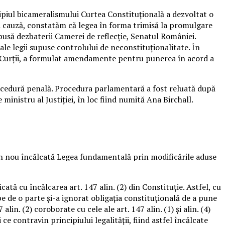
cipiul bicameralismului Curtea Constituţională a dezvoltat o
a cauză, constatăm că legea în forma trimisă la promulgare
pusă dezbaterii Camerei de reflecţie, Senatul României.
ale legii supuse controlului de neconstituţionalitate. În
ia Curţii, a formulat amendamente pentru punerea în acord a
procedură penală. Procedura parlamentară a fost reluată după
ministru al Justiţiei, în loc fiind numită Ana Birchall.
din nou încălcată Legea fundamentală prin modificările aduse
cată cu încălcarea art. 147 alin. (2) din Constituţie. Astfel, cu
pe de o parte şi-a ignorat obligaţia constituţională de a pune
lin. (2) coroborate cu cele ale art. 147 alin. (1) şi alin. (4)
e contravin principiului legalităţii, fiind astfel încălcate