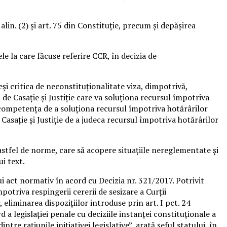
lin. (2) şi art. 75 din Constituţie, precum şi depăşirea
 la care făcuse referire CCR, în decizia de
şi critica de neconstituţionalitate viza, dimpotrivă,
de Casaţie şi Justiţie care va soluţiona recursul împotriva
e competenţa de a soluţiona recursul împotriva hotărârilor
 Casaţie şi Justiţie de a judeca recursul împotriva hotărârilor
stfel de norme, care să acopere situaţiile nereglementate şi
i text.
i act normativ în acord cu Decizia nr. 321/2017. Potrivit
otriva respingerii cererii de sesizare a Curţii
eliminarea dispoziţiilor introduse prin art. I pct. 24
a legislaţiei penale cu deciziile instanţei constituţionale a
re raţiunile iniţiativei legislative”, arată şeful statului, în