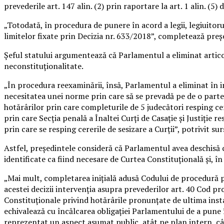
prevederile art. 147 alin. (2) prin raportare la art. 1 alin. (5)
„Totodată, în procedura de punere în acord a legii, legiuitorul
limitelor fixate prin Decizia nr. 633/2018”, completează pre
Şeful statului argumentează că Parlamentul a eliminat articol
neconstituţionalitate.
„În procedura reexaminării, însă, Parlamentul a eliminat în in
necesitatea unei norme prin care să se prevadă pe de o parte 
hotărârilor prin care completurile de 5 judecători resping cer
prin care Secţia penală a Înaltei Curţi de Casaţie şi Justiţie r
prin care se resping cererile de sesizare a Curţii”, potrivit sur
Astfel, preşedintele consideră că Parlamentul avea deschisă c
identificate ca fiind necesare de Curtea Constituţională şi, î
„Mai mult, completarea iniţială adusă Codului de procedură pe
acestei decizii intervenţia asupra prevederilor art. 40 Cod p
Constituţionale privind hotărârile pronunţate de ultima instan
echivalează cu încălcarea obligaţiei Parlamentului de a pune î
reprezentat un aspect asumat public, atât pe plan intern, cât ş