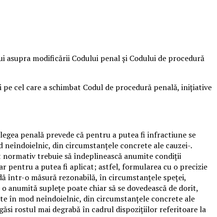
ui asupra modificării Codului penal şi Codului de procedură
i pe cel care a schimbat Codul de procedură penală, iniţiative
ri legea penală prevede că pentru a putea fi infractiune se
d neîndoielnic, din circumstanţele concrete ale cauzei-.
act normativ trebuie să îndeplinească anumite condiţii
ar pentru a putea fi aplicat; astfel, formularea cu o precizie
adă într-o măsură rezonabilă, în circumstanţele speţei,
şi o anumită supleţe poate chiar să se dovedească de dorit,
zulte în mod neîndoielnic, din circumstanţele concrete ale
găsi rostul mai degrabă în cadrul dispoziţiilor referitoare la