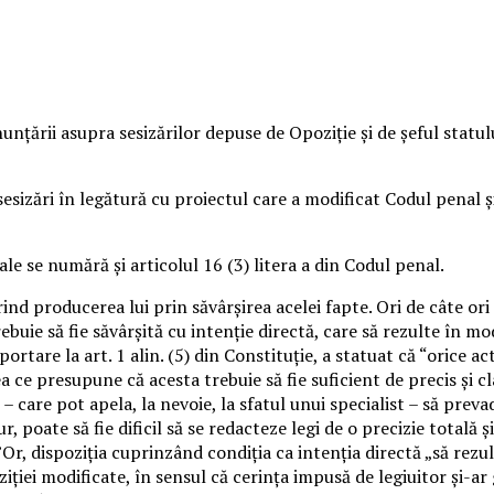
ţării asupra sesizărilor depuse de Opoziţie şi de şeful statul
esizări în legătură cu proiectul care a modificat Codul penal ş
ale se numără şi articolul 16 (3) litera a din Codul penal.
mărind producerea lui prin săvârşirea acelei fapte. Ori de câte o
uie să fie săvârşită cu intenţie directă, care să rezulte în mo
ortare la art. 1 alin. (5) din Constituţie, a statuat că “orice 
 ce presupune că acesta trebuie să fie suficient de precis şi cl
 care pot apela, la nevoie, la sfatul unui specialist – să prev
 poate să fie dificil să se redacteze legi de o precizie totală 
i.”Or, dispoziţia cuprinzând condiţia ca intenţia directă „să re
iţiei modificate, în sensul că cerinţa impusă de legiuitor şi-ar 