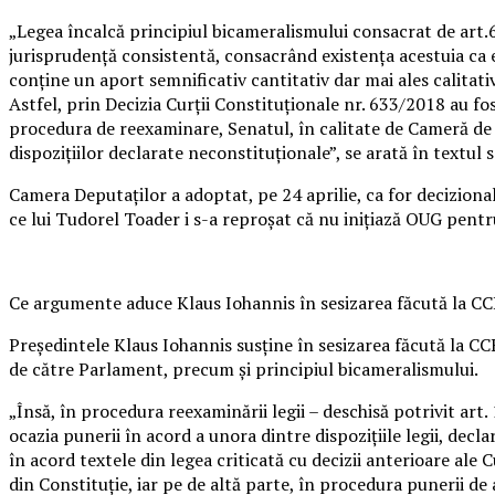
„Legea încalcă principiul bicameralismului consacrat de art.6
jurisprudenţă consistentă, consacrând existenţa acestuia ca 
conţine un aport semnificativ cantitativ dar mai ales calitat
Astfel, prin Decizia Curţii Constituţionale nr. 633/2018 au fo
procedura de reexaminare, Senatul, în calitate de Cameră de 
dispoziţiilor declarate neconstituţionale”, se arată în textul s
Camera Deputaţilor a adoptat, pe 24 aprilie, ca for decizion
ce lui Tudorel Toader i s-a reproşat că nu iniţiază OUG pentru
Ce argumente aduce Klaus Iohannis în sesizarea făcută la CC
Preşedintele Klaus Iohannis susţine în sesizarea făcută la C
de către Parlament, precum şi principiul bicameralismului.
„Însă, în procedura reexaminării legii – deschisă potrivit art. 
ocazia punerii în acord a unora dintre dispoziţiile legii, dec
în acord textele din legea criticată cu decizii anterioare ale Cu
din Constituţie, iar pe de altă parte, în procedura punerii de 