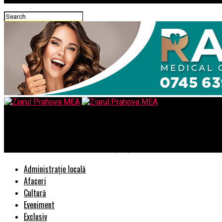
Ziarul Prahova MEA
CCR dezbate, joi, sesizările Opoziţiei şi ale lui Iohannis în ceea 
Administrație locală
Afaceri
Cultură
Eveniment
Exclusiv