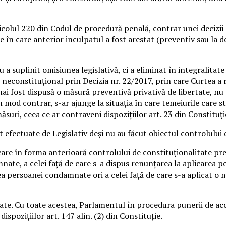
olul 220 din Codul de procedură penală, contrar unei decizii an
le în care anterior inculpatul a fost arestat (preventiv sau la d
 suplinit omisiunea legislativă, ci a eliminat în integralitate 
 neconstituţional prin Decizia nr. 22/2017, prin care Curtea a 
mai fost dispusă o măsură preventivă privativă de libertate, n
 mod contrar, s-ar ajunge la situaţia în care temeiurile care s
ăsuri, ceea ce ar contraveni dispoziţiilor art. 23 din Constituţie
t efectuate de Legislativ deşi nu au făcut obiectul controlului 
 în forma anterioară controlului de constituţionalitate prevedea
ate, a celei faţă de care s-a dispus renunţarea la aplicarea p
oarea persoanei condamnate ori a celei faţă de care s-a aplicat o
tate. Cu toate acestea, Parlamentul în procedura punerii de acor
ispoziţiilor art. 147 alin. (2) din Constituţie.