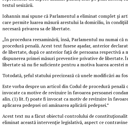
textul sesizării.
Iohannis mai spune că Parlamentul a eliminat complet şi artic
care permite luarea măsurii arestului la domiciliu, în condiţii
necesară privarea sa de libertate.
„În procedura reexaminării, însă, Parlamentul nu numai că nu a
procedură penală. Acest text fusese aşadar, anterior declarat
de libertate, după ce anterior faţă de persoana respectivă a 
dispunerea primei măsuri preventive privative de libertate. În
libertate să nu fie suficiente pentru a motiva luarea acestei m
Totodată, şeful statului precizează că unele modificări au fos
Este vorba despre un articol din Codul de procedură penală care
invocate ca motive de revizuire în favoarea persoanei condamn
alin. (1) lit. f) poate fi invocat ca motiv de revizuire în fav
aplicarea pedepsei ori amânarea aplicării pedepsei.”
Acest text nu a făcut obiectul controlului de constituţionali
eliminat această intervenţie legislativă, aspect ce contravine d