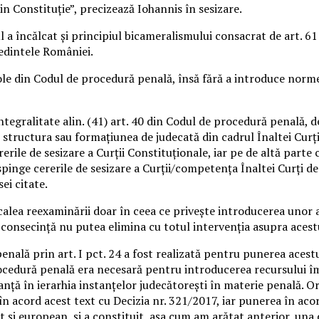
 din Constituţie”, precizează Iohannis în sesizare.
 a încălcat şi principiul bicameralismului consacrat de art. 61 a
şedintele României.
e din Codul de procedură penală, însă fără a introduce normele
tegralitate alin. (41) art. 40 din Codul de procedură penală, de
structura sau formaţiunea de judecată din cadrul Înaltei Curţi 
erile de sesizare a Curţii Constituţionale, iar pe de altă part
espinge cererile de sesizare a Curţii/competenţa Înaltei Curţi de
sei citate.
alea reexaminării doar în ceea ce priveşte introducerea unor a
n consecinţă nu putea elimina cu totul intervenţia asupra acestu
nală prin art. I pct. 24 a fost realizată pentru punerea acestu
rocedură penală era necesară pentru introducerea recursului împ
ţă în ierarhia instanţelor judecătoreşti în materie penală. Or, 
n acord acest text cu Decizia nr. 321/2017, iar punerea în acord 
i european, şi a constituit, aşa cum am arătat anterior, una dint