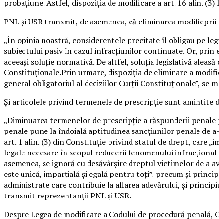
probaţiune. Astfel, dispoziţia de modificare a art. 16 alin. (3) li
PNL şi USR transmit, de asemenea, că eliminarea modificprii a
„În opinia noastră, considerentele precitate îl obligau pe legiu
subiectului pasiv în cazul infracţiunilor continuate. Or, prin e
aceeaşi soluţie normativă. De altfel, soluţia legislativă aleasă
Constituţionale.Prin urmare, dispoziţia de eliminare a modificări
general obligatoriul al deciziilor Curţii Constituţionale”, se m
Şi articolele privind termenele de prescripţie sunt amintite d
„Diminuarea termenelor de prescripţie a răspunderii penale p
penale pune la îndoială aptitudinea sancţiunilor penale de a-şi 
art. 1 alin. (3) din Constituţie privind statul de drept, care 
legale necesare în scopul reducerii fenomenului infracţional
asemenea, se ignoră cu desăvârşire dreptul victimelor de a avea
este unică, imparţială şi egală pentru toţi”, precum şi princip
administrate care contribuie la aflarea adevărului, şi principi
transmit reprezentanţii PNL şi USR.
Despre Legea de modificare a Codului de procedură penală, Op