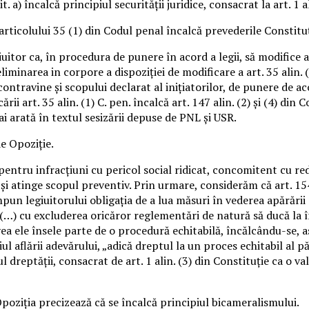
t. a) încalcă principiul securităţii juridice, consacrat la art. 1 al
rticolului 35 (1) din Codul penal încalcă prevederile Constituţ
itor ca, în procedura de punere în acord a legii, să modifice art.
liminarea in corpore a dispoziţiei de modificare a art. 35 alin. 
 contravine şi scopului declarat al iniţiatorilor, de punere de a
i art. 35 alin. (1) C. pen. încalcă art. 147 alin. (2) şi (4) din C
ai arată în textul sesizării depuse de PNL şi USR.
e Opoziţie.
entru infracţiuni cu pericol social ridicat, concomitent cu re
atinge scopul preventiv. Prin urmare, considerăm că art. 154 alin
„impun legiuitorului obligaţia de a lua măsuri în vederea apărări
 (…) cu excluderea oricăror reglementări de natură să ducă la 
 ele însele parte de o procedură echitabilă, încălcându-se, astfe
iul aflării adevărului, „adică dreptul la un proces echitabil al 
ul dreptăţii, consacrat de art. 1 alin. (3) din Constituţie ca o v
oziţia precizează că se încalcă principiul bicameralismului.