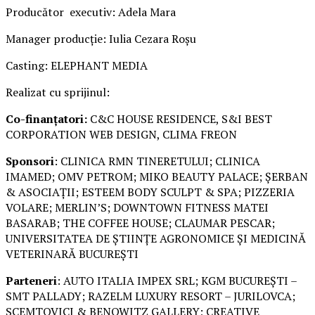
Producător executiv: Adela Mara
Manager producție: Iulia Cezara Roșu
Casting: ELEPHANT MEDIA
Realizat cu sprijinul:
Co-finanțatori:
C&C HOUSE RESIDENCE, S&I BEST
CORPORATION WEB DESIGN, CLIMA FREON
Sponsori
: CLINICA RMN TINERETULUI; CLINICA
IMAMED; OMV PETROM; MIKO BEAUTY PALACE; ȘERBAN
& ASOCIAȚII; ESTEEM BODY SCULPT & SPA; PIZZERIA
VOLARE; MERLIN’S; DOWNTOWN FITNESS MATEI
BASARAB; THE COFFEE HOUSE; CLAUMAR PESCAR;
UNIVERSITATEA DE ȘTIINȚE AGRONOMICE ȘI MEDICINĂ
VETERINARĂ BUCUREȘTI
Parteneri
: AUTO ITALIA IMPEX SRL; KGM BUCUREȘTI –
SMT PALLADY; RAZELM LUXURY RESORT – JURILOVCA;
SCEMTOVICI & BENOWITZ GALLERY; CREATIVE