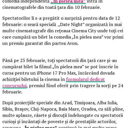
comedia independentă
„În pielea mea”
intră în
cinematografele din toată țara din 10 februarie.
Spectatorilor li s-a pregătit o surpriză pentru data de 12
februarie: o seară specială „Date Night” organizată în mai
multe cinematografe din rețeaua Cinema City unde toți cei
care cumpără un bilet la comedia „În pielea mea” vor primi
un premiu garantat din partea Avon.
Până pe 23 februarie, toți spectatorii din țară care și-au
cumpărat bilet la filmul „În pielea mea” se pot înscrie în
cursa pentru un iPhone 17 Pro Max, încărcând dovada
achiziției biletului la cinema în
formularul dedicat
concursului
, premiul fiind oferit prin tragere la sorți pe 24
februarie.
După proiecțiile speciale din Arad, Timișoara, Alba Iulia,
Sibiu, Brașov, Cluj-Napoca, Baia Mare, Oradea, cu săli pline,
multe aplauze, râsete și discuții îndelungate cu spectatorii
curioși și încântați de poveste și de prestațiile actorilor,
caravana
„În pielea mea”
continuă în mai multe orașe.