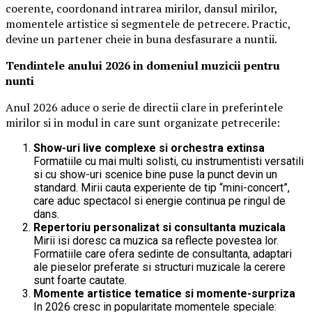
coerente, coordonand intrarea mirilor, dansul mirilor,
momentele artistice si segmentele de petrecere. Practic,
devine un partener cheie in buna desfasurare a nuntii.
Tendintele anului 2026 in domeniul muzicii pentru
nunti
Anul 2026 aduce o serie de directii clare in preferintele
mirilor si in modul in care sunt organizate petrecerile:
Show-uri live complexe si orchestra extinsa
Formatiile cu mai multi solisti, cu instrumentisti versatili
si cu show-uri scenice bine puse la punct devin un
standard. Mirii cauta experiente de tip “mini-concert”,
care aduc spectacol si energie continua pe ringul de
dans.
Repertoriu personalizat si consultanta muzicala
Mirii isi doresc ca muzica sa reflecte povestea lor.
Formatiile care ofera sedinte de consultanta, adaptari
ale pieselor preferate si structuri muzicale la cerere
sunt foarte cautate.
Momente artistice tematice si momente-surpriza
In 2026 cresc in popularitate momentele speciale: