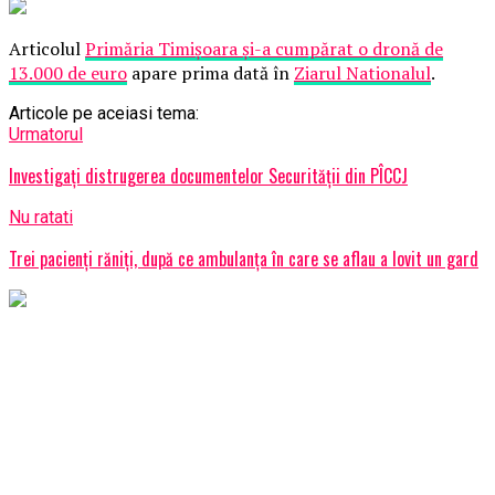
Articolul
Primăria Timişoara şi-a cumpărat o dronă de
13.000 de euro
apare prima dată în
Ziarul Nationalul
.
Articole pe aceiasi tema:
Urmatorul
Investigaţi distrugerea documentelor Securităţii din PÎCCJ
Nu ratati
Trei pacienţi răniţi, după ce ambulanţa în care se aflau a lovit un gard