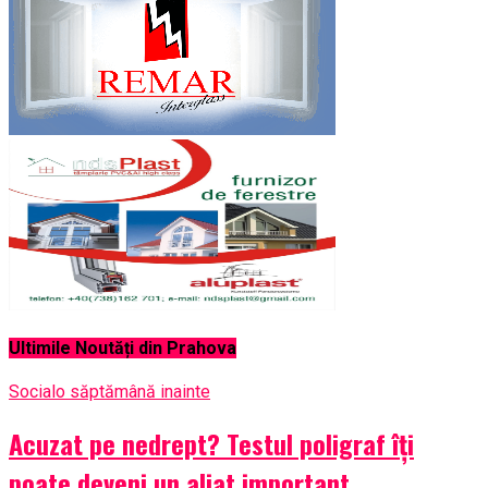
Ultimile Noutăți din Prahova
Social
o săptămână inainte
Acuzat pe nedrept? Testul poligraf îţi
poate deveni un aliat important