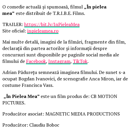
O comedie actuală și spumoasă, filmul
„În pielea
mea”
este distribuit de T.R.I.B.E. Films.
TRAILER:
https://bit.ly/InPieleaMea
Site oficial:
inpieleamea.ro
Mai multe detalii, imagini de la filmări, fragmente din film,
declarații din partea actorilor și informații despre
concursuri sunt disponibile pe paginile social media ale
filmului de
Facebook
,
Instagram
,
TikTok
.
Adrian Pădurețu semnează imaginea filmului. De sunet s-a
ocupat Bogdan Ivanovici, de scenografie Anca Miron, iar de
costume Francisca Vass.
„În Pielea Mea”
este un film produs de: CB MOTION
PICTURES.
Producător asociat: MAGNETIC MEDIA PRODUCTIONS
Producător: Claudiu Boboc