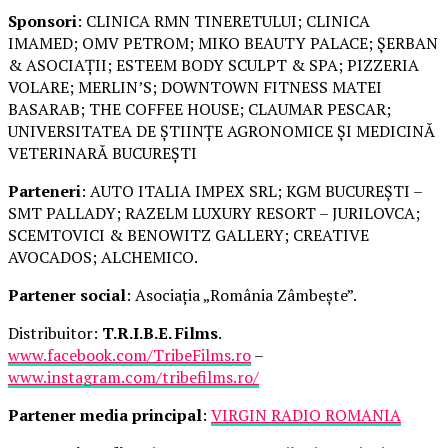
Sponsori
: CLINICA RMN TINERETULUI; CLINICA
IMAMED; OMV PETROM; MIKO BEAUTY PALACE; ȘERBAN
& ASOCIAȚII; ESTEEM BODY SCULPT & SPA; PIZZERIA
VOLARE; MERLIN’S; DOWNTOWN FITNESS MATEI
BASARAB; THE COFFEE HOUSE; CLAUMAR PESCAR;
UNIVERSITATEA DE ȘTIINȚE AGRONOMICE ȘI MEDICINĂ
VETERINARĂ BUCUREȘTI
Parteneri
: AUTO ITALIA IMPEX SRL; KGM BUCUREȘTI –
SMT PALLADY; RAZELM LUXURY RESORT – JURILOVCA;
SCEMTOVICI & BENOWITZ GALLERY; CREATIVE
AVOCADOS; ALCHEMICO.
Partener social
: Asociația „România Zâmbește”.
Distribuitor:
T.R.I.B.E. Films
.
www.facebook.com/TribeFilms.ro
–
www.instagram.com/tribefilms.ro/
Partener media principal
:
VIRGIN RADIO ROMANIA