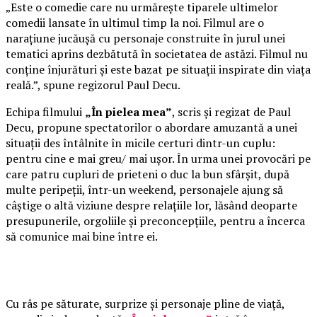
„Este o comedie care nu urmărește tiparele ultimelor
comedii lansate în ultimul timp la noi. Filmul are o
narațiune jucăușă cu personaje construite în jurul unei
tematici aprins dezbătută în societatea de astăzi. Filmul nu
conține înjurături și este bazat pe situații inspirate din viața
reală.”, spune regizorul Paul Decu.
Echipa filmului
„În pielea mea”
, scris și regizat de Paul
Decu, propune spectatorilor o abordare amuzantă a unei
situații des întâlnite în micile certuri dintr-un cuplu:
pentru cine e mai greu/ mai ușor. În urma unei provocări pe
care patru cupluri de prieteni o duc la bun sfârșit, după
multe peripeții, într-un weekend, personajele ajung să
câștige o altă viziune despre relațiile lor, lăsând deoparte
presupunerile, orgoliile și preconcepțiile, pentru a încerca
să comunice mai bine între ei.
Cu râs pe săturate, surprize și personaje pline de viață,