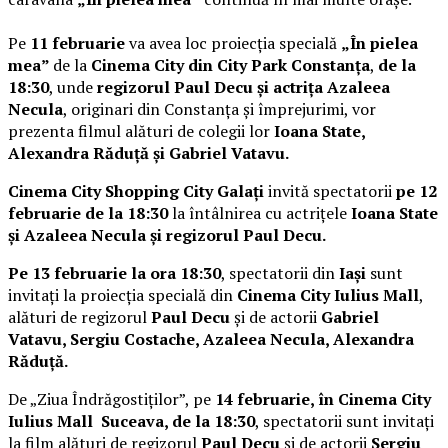
Pe
11 februarie
va avea loc proiecția specială
„În pielea
mea”
de la
Cinema City din City Park Constanța
,
de la
18:30
, unde
regizorul Paul Decu și actrița Azaleea
Necula
, originari din Constanța și împrejurimi, vor
prezenta filmul alături de colegii lor
Ioana State,
Alexandra Răduță și Gabriel Vatavu.
Cinema City Shopping City Galați
invită spectatorii
pe 12
februarie de la 18:30
la întâlnirea cu actrițele
Ioana State
și Azaleea Necula și regizorul Paul Decu.
Pe 13 februarie la ora 18:30
, spectatorii din
Iași
sunt
invitați la proiecția specială din
Cinema City Iulius Mall
,
alături de regizorul
Paul Decu
și de actorii
Gabriel
Vatavu, Sergiu Costache, Azaleea Necula, Alexandra
Răduță.
De „Ziua Îndrăgostiților”, pe
14 februarie, în Cinema City
Iulius Mall Suceava, de la 18:30
, spectatorii sunt invitați
la film alături de regizorul
Paul Decu
și de actorii
Sergiu