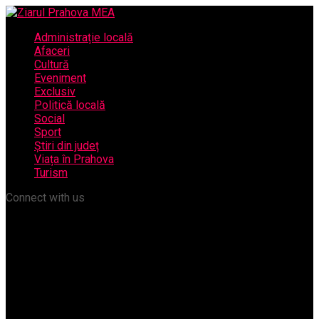
Administrație locală
Afaceri
Cultură
Eveniment
Exclusiv
Politică locală
Social
Sport
Știri din județ
Viața în Prahova
Turism
Connect with us