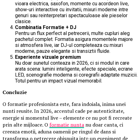
vioara electrica, saxofon, momente cu acordeon live,
show-uri interactive cu invitatii, mixuri moderne intre
genuri sau reinterpretari spectaculoase ale pieselor
clasice.
Combinatia Formatie + DJ
Pentru un flux perfect al petrecerii, multe cupluri aleg
pachetul complet. Formatia asigura momentele majore
si atmosfera live, iar DJ-ul completeaza cu mixuri
moderne, pauze elegante si transiztii fluide.
Experiente vizuale premium
Nu doar sunetul conteaza in 2026, ci si modul in care
arata scena: lumini inteligente, efecte speciale, ecrane
LED, scenografie moderna si coregrafii adaptate muzicii.
Totul pentru un impact vizual memorabil.
Concluzie
O formatie profesionista este, fara indoiala, inima unei
nunti reusite. In 2026, accentul cade pe autenticitate,
energie si momentul live – elemente ce nu pot fi recreate
prin alte mijloace. O
formatie nunta
nu doar canta, ci
creeaza emotii, aduna oamenii pe ringul de dans si
transforma o petrecere obisnuita intr-un eveniment de