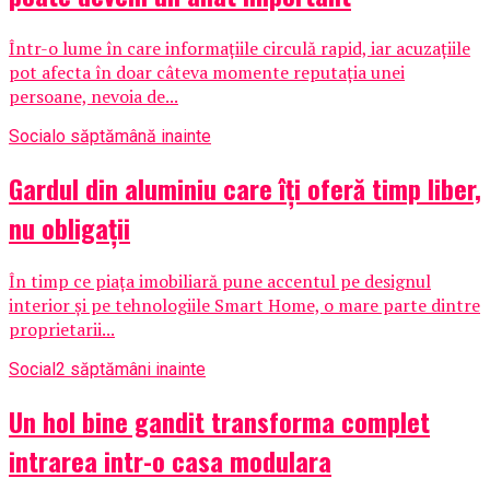
Într-o lume în care informațiile circulă rapid, iar acuzațiile
pot afecta în doar câteva momente reputația unei
persoane, nevoia de...
Social
o săptămână inainte
Gardul din aluminiu care îți oferă timp liber,
nu obligații
În timp ce piața imobiliară pune accentul pe designul
interior și pe tehnologiile Smart Home, o mare parte dintre
proprietarii...
Social
2 săptămâni inainte
Un hol bine gandit transforma complet
intrarea intr-o casa modulara