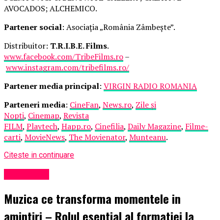
AVOCADOS; ALCHEMICO.
Partener social
: Asociația „România Zâmbește”.
Distribuitor:
T.R.I.B.E. Films
.
www.facebook.com/TribeFilms.ro
–
www.instagram.com/tribefilms.ro/
Partener media principal
:
VIRGIN RADIO ROMANIA
Parteneri media
:
CineFan
,
News.ro
,
Zile și
Nopți
,
Cinemap
,
Revista
FILM
,
Playtech
,
Happ.ro
,
Cinefilia
,
Daily Magazine
,
Filme-
carti
,
MovieNews
,
The Movienator
,
Munteanu
.
Citeste in continuare
Eveniment
Muzica ce transforma momentele in
amintiri – Rolul esential al formatiei la