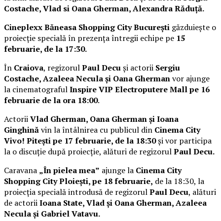
Costache, Vlad si Oana Gherman, Alexandra Răduță.
Cineplexx Băneasa Shopping City București
găzduiește o
proiecție specială în prezența întregii echipe pe
15
februarie, de la 17:30.
În
Craiova
, regizorul
Paul Decu
și actorii
Sergiu
Costache, Azaleea Necula și Oana Gherman
vor ajunge
la cinematograful
Inspire VIP Electroputere Mall pe 16
februarie de la ora 18:00
.
Actorii
Vlad Gherman, Oana Gherman și Ioana
Ginghină
vin la întâlnirea cu publicul din
Cinema City
Vivo! Pitești pe 17 februarie, de la 18:30
și vor participa
la o discuție după proiecție, alături de regizorul
Paul Decu.
Caravana
„În pielea mea”
ajunge la
Cinema City
Shopping City Ploiești, pe 18 februarie,
de la 18:30, la
proiecția specială introdusă de regizorul
Paul Decu
, alături
de actorii
Ioana State, Vlad și Oana Gherman, Azaleea
Necula și Gabriel Vatavu.