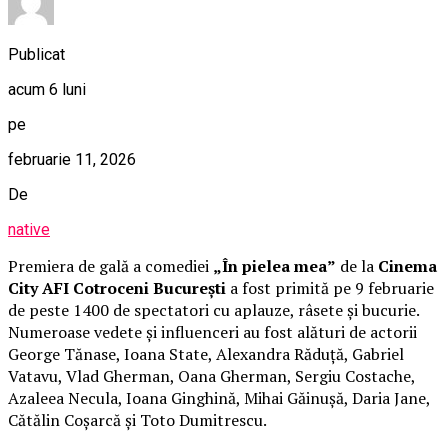
Publicat
acum 6 luni
pe
februarie 11, 2026
De
native
Premiera de gală a comediei
„În pielea mea”
de la
Cinema
City AFI Cotroceni București
a fost primită pe 9 februarie
de peste 1400 de spectatori cu aplauze, râsete și bucurie.
Numeroase vedete și influenceri au fost alături de actorii
George Tănase, Ioana State, Alexandra Răduță, Gabriel
Vatavu, Vlad Gherman, Oana Gherman, Sergiu Costache,
Azaleea Necula, Ioana Ginghină, Mihai Găinușă, Daria Jane,
Cătălin Coșarcă și Toto Dumitrescu.