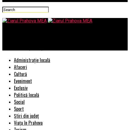
Ziarul Prahova MEA
Primăria Timişoara şi-a cumpărat o dronă de 13.000 de euro
Administrație locală
Afaceri
Cultură
Eveniment
Exclusiv
Politică locală
Social
Sport
Știri din județ
Viața în Prahova
Turism