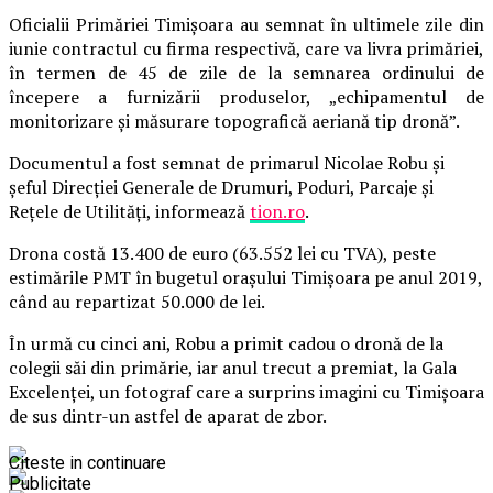
Oficialii Primăriei Timişoara au semnat în ultimele zile din
iunie contractul cu firma respectivă, care va livra primăriei,
în termen de 45 de zile de la semnarea ordinului de
începere a furnizării produselor, „echipamentul de
monitorizare şi măsurare topografică aeriană tip dronă”.
Documentul a fost semnat de primarul Nicolae Robu şi
şeful Direcţiei Generale de Drumuri, Poduri, Parcaje şi
Reţele de Utilităţi, informează
tion.ro
.
Drona costă 13.400 de euro (63.552 lei cu TVA), peste
estimările PMT în bugetul oraşului Timişoara pe anul 2019,
când au repartizat 50.000 de lei.
În urmă cu cinci ani, Robu a primit cadou o dronă de la
colegii săi din primărie, iar anul trecut a premiat, la Gala
Excelenţei, un fotograf care a surprins imagini cu Timişoara
de sus dintr-un astfel de aparat de zbor.
Citeste in continuare
Publicitate