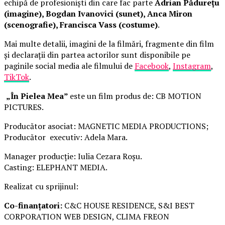
echipă de profesioniști din care fac parte
Adrian Pădurețu
(imagine), Bogdan Ivanovici (sunet), Anca Miron
(scenografie), Francisca Vass (costume)
.
Mai multe detalii, imagini de la filmări, fragmente din film
și declarații din partea actorilor sunt disponibile pe
paginile social media ale filmului de
Facebook
,
Instagram
,
TikTok
.
„În Pielea Mea”
este un film produs de: CB MOTION
PICTURES.
Producător asociat: MAGNETIC MEDIA PRODUCTIONS;
Producător executiv: Adela Mara.
Manager producție: Iulia Cezara Roșu.
Casting: ELEPHANT MEDIA.
Realizat cu sprijinul:
Co-finanțatori:
C&C HOUSE RESIDENCE, S&I BEST
CORPORATION WEB DESIGN, CLIMA FREON