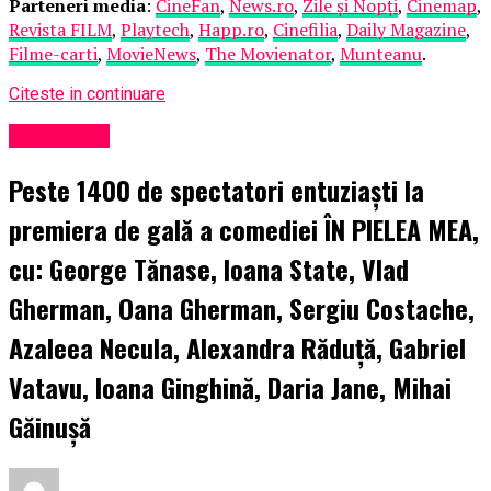
Parteneri media
:
CineFan
,
News.ro
,
Zile și Nopți
,
Cinemap
,
Revista FILM
,
Playtech
,
Happ.ro
,
Cinefilia
,
Daily Magazine
,
Filme-carti
,
MovieNews
,
The Movienator
,
Munteanu
.
Citeste in continuare
Eveniment
Peste 1400 de spectatori entuziaști la
premiera de gală a comediei ÎN PIELEA MEA,
cu: George Tănase, Ioana State, Vlad
Gherman, Oana Gherman, Sergiu Costache,
Azaleea Necula, Alexandra Răduță, Gabriel
Vatavu, Ioana Ginghină, Daria Jane, Mihai
Găinușă