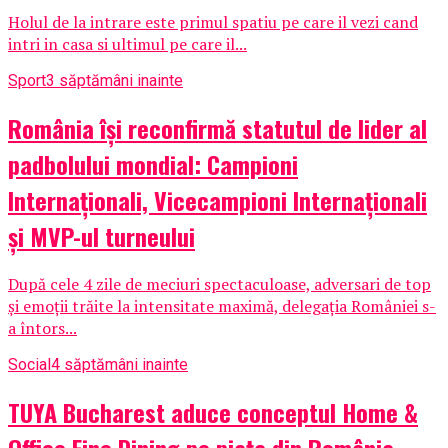
Holul de la intrare este primul spatiu pe care il vezi cand
intri in casa si ultimul pe care il...
Sport
3 săptămâni inainte
România își reconfirmă statutul de lider al
padbolului mondial: Campioni
Internaționali, Vicecampioni Internaționali
și MVP-ul turneului
După cele 4 zile de meciuri spectaculoase, adversari de top
și emoții trăite la intensitate maximă, delegația României s-
a întors...
Social
4 săptămâni inainte
TUYA Bucharest aduce conceptul Home &