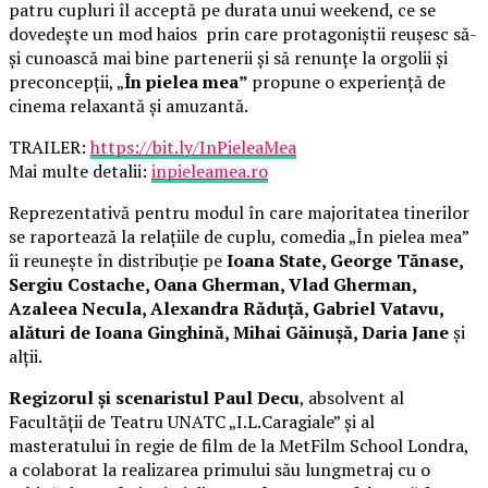
patru cupluri îl acceptă pe durata unui weekend, ce se
dovedește un mod haios prin care protagoniștii reușesc să-
și cunoască mai bine partenerii și să renunțe la orgolii și
preconcepții, „
În pielea mea”
propune o experiență de
cinema relaxantă și amuzantă.
TRAILER:
https://bit.ly/InPieleaMea
Mai multe detalii:
inpieleamea.ro
Reprezentativă pentru modul în care majoritatea tinerilor
se raportează la relațiile de cuplu, comedia „În pielea mea”
îi reunește în distribuție pe
Ioana State, George Tănase,
Sergiu Costache, Oana Gherman, Vlad Gherman,
Azaleea Necula, Alexandra Răduță, Gabriel Vatavu,
alături de Ioana Ginghină, Mihai Găinușă, Daria Jane
și
alții.
Regizorul și scenaristul Paul Decu
, absolvent al
Facultății de Teatru UNATC „I.L.Caragiale” și al
masteratului în regie de film de la MetFilm School Londra,
a colaborat la realizarea primului său lungmetraj cu o